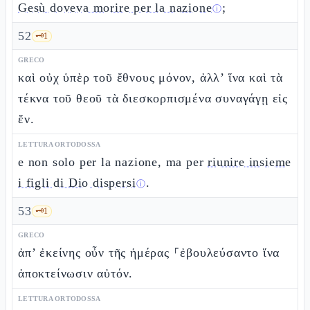
Gesù doveva morire per la nazione
;
ⓘ
52
🗝️
1
GRECO
καὶ οὐχ ὑπὲρ τοῦ ἔθνους μόνον, ἀλλ’ ἵνα καὶ τὰ
τέκνα τοῦ θεοῦ τὰ διεσκορπισμένα συναγάγῃ εἰς
ἕν.
LETTURA ORTODOSSA
e non solo per la nazione, ma per
riunire insieme
i figli di Dio dispersi
.
ⓘ
53
🗝️
1
GRECO
ἀπ’ ἐκείνης οὖν τῆς ἡμέρας ⸀ἐβουλεύσαντο ἵνα
ἀποκτείνωσιν αὐτόν.
LETTURA ORTODOSSA