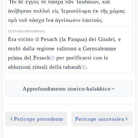
Ἦν δὲ ἐγγὺς τὸ πάσχα τῶν Ἰουδαίων, καὶ
ἀνέβησαν πολλοὶ εἰς Ἱεροσόλυμα ἐκ τῆς χώρας
πρὸ τοῦ πάσχα ἵνα ἁγνίσωσιν ἑαυτούς.
LETTURA ORTODOSSA
Era vicino il Pesach (la Pasqua) dei Giudei, e
molti dalla regione
salirono a Gerusalemme
prima del Pesach
per purificarsi con le
ⓘ
abluzioni rituali della taharah
.
ⓘ
Approfondimento storico-halakhico
Pericope precedente
Pericope successiva