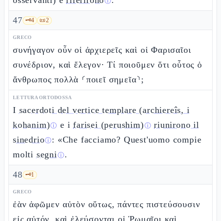
osservanti) e
riferirono
.
ⓘ
47
🗝️
4
📜
2
GRECO
συνήγαγον οὖν οἱ ἀρχιερεῖς καὶ οἱ Φαρισαῖοι
συνέδριον, καὶ ἔλεγον· Τί ποιοῦμεν ὅτι οὗτος ὁ
ἄνθρωπος πολλὰ ⸂ποιεῖ σημεῖα⸃;
LETTURA ORTODOSSA
I
sacerdoti del vertice templare (archiereîs, i
kohanim)
e i
farisei (perushim)
riunirono il
ⓘ
ⓘ
sinedrio
: «Che facciamo? Quest'uomo compie
ⓘ
molti
segni
.
ⓘ
48
🗝️
1
GRECO
ἐὰν ἀφῶμεν αὐτὸν οὕτως, πάντες πιστεύσουσιν
εἰς αὐτόν, καὶ ἐλεύσονται οἱ Ῥωμαῖοι καὶ