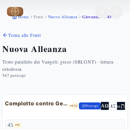
Vai al contenuto principale
Giovanni 11 45 57
Home
Fonti
Nuova Alleanza
Torna alle Fonti
Nuova Alleanza
Testo parallelo dei Vangeli: greco (SBLGNT) · lettura
ortodossa
567
pericopi
Complotto contro Gesù
ת
AZ
ω
ΑΩ
🗝️
16
Pericopi
45
🗝️
1