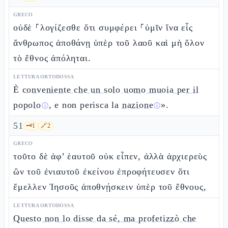
GRECO
οὐδὲ ⸀λογίζεσθε ὅτι συμφέρει ⸀ὑμῖν ἵνα εἷς
ἄνθρωπος ἀποθάνῃ ὑπὲρ τοῦ λαοῦ καὶ μὴ ὅλον
τὸ ἔθνος ἀπόληται.
LETTURA ORTODOSSA
È
conveniente che un solo uomo muoia per il
popolo
, e non perisca la
nazione
».
ⓘ
ⓘ
51
🗝️
1
🔗
2
GRECO
τοῦτο δὲ ἀφ’ ἑαυτοῦ οὐκ εἶπεν, ἀλλὰ ἀρχιερεὺς
ὢν τοῦ ἐνιαυτοῦ ἐκείνου ἐπροφήτευσεν ὅτι
ἔμελλεν Ἰησοῦς ἀποθνῄσκειν ὑπὲρ τοῦ ἔθνους,
LETTURA ORTODOSSA
Questo non lo disse da sé, ma profetizzò che