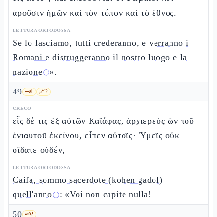
ἀροῦσιν ἡμῶν καὶ τὸν τόπον καὶ τὸ ἔθνος.
LETTURA ORTODOSSA
Se lo lasciamo, tutti crederanno, e
verranno i
Romani e distruggeranno il nostro luogo e la
nazione
».
ⓘ
49
🗝️
1
🔗
2
GRECO
εἷς δέ τις ἐξ αὐτῶν Καϊάφας, ἀρχιερεὺς ὢν τοῦ
ἐνιαυτοῦ ἐκείνου, εἶπεν αὐτοῖς· Ὑμεῖς οὐκ
οἴδατε οὐδέν,
LETTURA ORTODOSSA
Caifa, sommo sacerdote (kohen gadol)
quell'anno
: «Voi non capite nulla!
ⓘ
50
🗝️
2