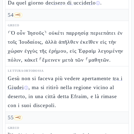
Da quel giorno
decisero di ucciderlo
.
ⓘ
54
🗝️
1
GRECO
⸂Ὁ οὖν Ἰησοῦς⸃ οὐκέτι παρρησίᾳ περιεπάτει ἐν
τοῖς Ἰουδαίοις, ἀλλὰ ἀπῆλθεν ἐκεῖθεν εἰς τὴν
χώραν ἐγγὺς τῆς ἐρήμου, εἰς Ἐφραὶμ λεγομένην
πόλιν, κἀκεῖ ⸀ἔμεινεν μετὰ τῶν ⸀μαθητῶν.
LETTURA ORTODOSSA
Gesù non si faceva più vedere apertamente
tra i
Giudei
, ma si ritirò nella regione vicino al
ⓘ
deserto, in una città detta Efraim, e là rimase
con i suoi discepoli.
55
🗝️
2
GRECO