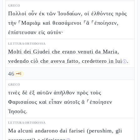
GRECO
Πολλοὶ οὖν ἐκ τῶν Ἰουδαίων, οἱ ἐλθόντες πρὸς
τὴν ⸀Μαριὰμ καὶ θεασάμενοι ⸀ἃ ⸀ἐποίησεν,
ἐπίστευσαν εἰς αὐτόν·
LETTURA ORTODOSSA
Molti dei Giudei che erano venuti da Maria,
vedendo ciò che aveva fatto, credettero in lui
.
ⓘ
46
🗝️
1
GRECO
τινὲς δὲ ἐξ αὐτῶν ἀπῆλθον πρὸς τοὺς
Φαρισαίους καὶ εἶπαν αὐτοῖς ἃ ⸀ἐποίησεν
Ἰησοῦς.
LETTURA ORTODOSSA
Ma alcuni andarono dai farisei (perushim, gli