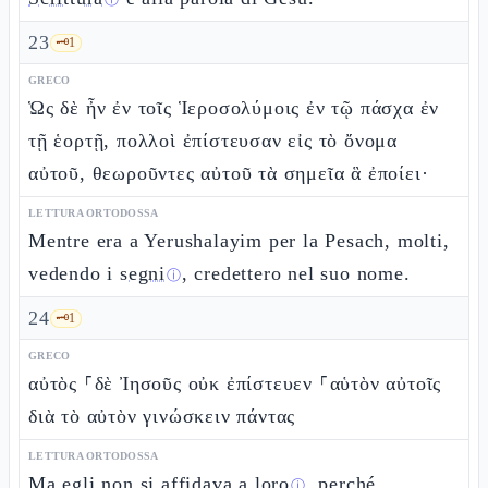
ⓘ
23
🗝️
1
GRECO
Ὡς δὲ ἦν ἐν τοῖς Ἱεροσολύμοις ἐν τῷ πάσχα ἐν
τῇ ἑορτῇ, πολλοὶ ἐπίστευσαν εἰς τὸ ὄνομα
αὐτοῦ, θεωροῦντες αὐτοῦ τὰ σημεῖα ἃ ἐποίει·
LETTURA ORTODOSSA
Mentre era a Yerushalayim per la Pesach, molti,
vedendo i
segni
, credettero nel suo nome.
ⓘ
24
🗝️
1
GRECO
αὐτὸς ⸀δὲ Ἰησοῦς οὐκ ἐπίστευεν ⸀αὑτὸν αὐτοῖς
διὰ τὸ αὐτὸν γινώσκειν πάντας
LETTURA ORTODOSSA
Ma egli
non si affidava a loro
, perché
ⓘ