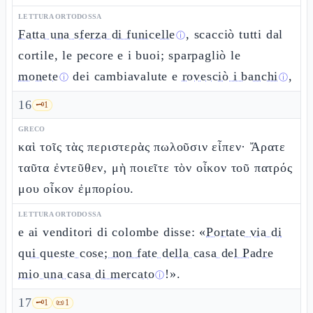
LETTURA ORTODOSSA
Fatta una sferza di funicelle
, scacciò tutti dal
ⓘ
cortile, le pecore e i buoi; sparpagliò le
monete
dei cambiavalute e
rovesciò i banchi
,
ⓘ
ⓘ
16
🗝️
1
GRECO
καὶ τοῖς τὰς περιστερὰς πωλοῦσιν εἶπεν· Ἄρατε
ταῦτα ἐντεῦθεν, μὴ ποιεῖτε τὸν οἶκον τοῦ πατρός
μου οἶκον ἐμπορίου.
LETTURA ORTODOSSA
e ai venditori di colombe disse: «
Portate via di
qui queste cose; non fate della casa del Padre
mio una casa di mercato
!».
ⓘ
17
🗝️
1
📜
1