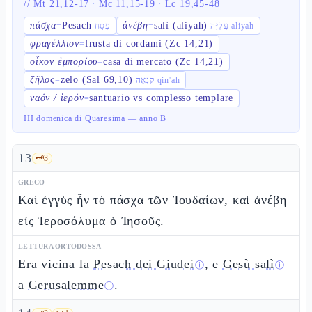
//
Mt 21,12-17
·
Mc 11,15-19
·
Lc 19,45-48
πάσχα
Pesach
ἀνέβη
salì (aliyah)
=
פֶּסַח
=
עֲלִיָּה aliyah
φραγέλλιον
frusta di cordami (Zc 14,21)
=
οἶκον ἐμπορίου
casa di mercato (Zc 14,21)
=
ζῆλος
zelo (Sal 69,10)
=
קִנְאָה qin'ah
ναόν / ἱερόν
santuario vs complesso templare
=
III domenica di Quaresima — anno B
13
🗝️
3
GRECO
Καὶ ἐγγὺς ἦν τὸ πάσχα τῶν Ἰουδαίων, καὶ ἀνέβη
εἰς Ἱεροσόλυμα ὁ Ἰησοῦς.
LETTURA ORTODOSSA
Era vicina la
Pesach dei Giudei
, e
Gesù salì
ⓘ
ⓘ
a
Gerusalemme
.
ⓘ