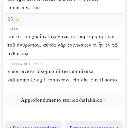
conosceva tutti
25
🗝️
1
GRECO
καὶ ὅτι οὐ χρείαν εἶχεν ἵνα τις μαρτυρήσῃ περὶ
τοῦ ἀνθρώπου, αὐτὸς γὰρ ἐγίνωσκεν τί ἦν ἐν τῷ
ἀνθρώπῳ.
LETTURA ORTODOSSA
e non aveva bisogno di testimonianza
sull'uomo
: egli conosceva ciò che è nell'uomo.
ⓘ
Approfondimento storico-halakhico