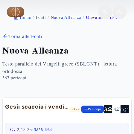
Vai al contenuto principale
Giovanni 2 13 25
Home
Fonti
Nuova Alleanza
Torna alle Fonti
Nuova Alleanza
Testo parallelo dei Vangeli: greco (SBLGNT) · lettura
ortodossa
567
pericopi
Gesù scaccia i venditori dal tempio
ת
AZ
ω
ΑΩ
🗝️
22
Pericopi
Gv 2,13-25
·
·
·
NA28
6
/
84