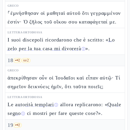
GRECO
⸀ἐμνήσθησαν οἱ μαθηταὶ αὐτοῦ ὅτι γεγραμμένον
ἐστίν· Ὁ ζῆλος τοῦ οἴκου σου καταφάγεταί με.
LETTURA ORTODOSSA
I suoi discepoli ricordarono che è scritto: «
Lo
zelo per la tua casa mi divorerà
».
ⓘ
18
🗝️
2
📜
2
GRECO
ἀπεκρίθησαν οὖν οἱ Ἰουδαῖοι καὶ εἶπαν αὐτῷ· Τί
σημεῖον δεικνύεις ἡμῖν, ὅτι ταῦτα ποιεῖς;
LETTURA ORTODOSSA
Le
autorità templari
allora replicarono: «
Quale
ⓘ
segno
ci mostri per fare queste cose?».
ⓘ
19
🗝️
2