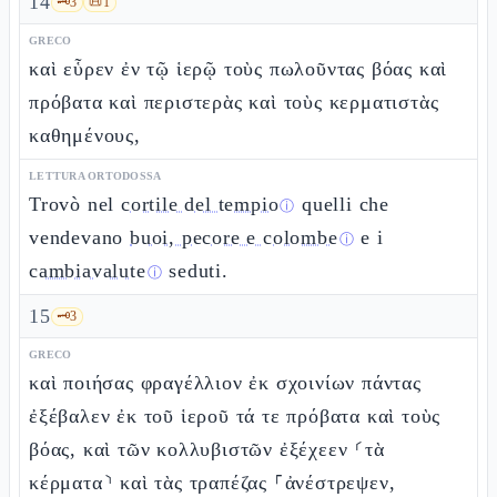
14
🗝️
3
📜
1
GRECO
καὶ εὗρεν ἐν τῷ ἱερῷ τοὺς πωλοῦντας βόας καὶ
πρόβατα καὶ περιστερὰς καὶ τοὺς κερματιστὰς
καθημένους,
LETTURA ORTODOSSA
Trovò nel
cortile del tempio
quelli che
ⓘ
vendevano
buoi, pecore e colombe
e i
ⓘ
cambiavalute
seduti.
ⓘ
15
🗝️
3
GRECO
καὶ ποιήσας φραγέλλιον ἐκ σχοινίων πάντας
ἐξέβαλεν ἐκ τοῦ ἱεροῦ τά τε πρόβατα καὶ τοὺς
βόας, καὶ τῶν κολλυβιστῶν ἐξέχεεν ⸂τὰ
κέρματα⸃ καὶ τὰς τραπέζας ⸀ἀνέστρεψεν,