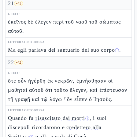
21
🗝️
1
GRECO
ἐκεῖνος δὲ ἔλεγεν περὶ τοῦ ναοῦ τοῦ σώματος
αὐτοῦ.
LETTURA ORTODOSSA
Ma egli parlava del
santuario del suo corpo
.
ⓘ
22
🗝️
2
GRECO
ὅτε οὖν ἠγέρθη ἐκ νεκρῶν, ἐμνήσθησαν οἱ
μαθηταὶ αὐτοῦ ὅτι τοῦτο ἔλεγεν, καὶ ἐπίστευσαν
τῇ γραφῇ καὶ τῷ λόγῳ ⸀ὃν εἶπεν ὁ Ἰησοῦς.
LETTURA ORTODOSSA
Quando fu
risuscitato dai morti
, i suoi
ⓘ
discepoli ricordarono e
credettero alla
Scrittura
e alla parola di Gesù.