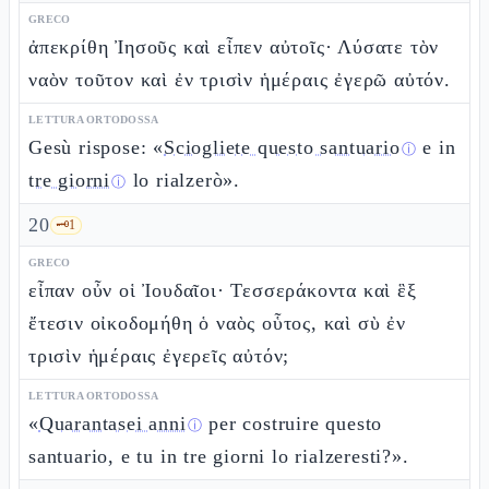
GRECO
ἀπεκρίθη Ἰησοῦς καὶ εἶπεν αὐτοῖς· Λύσατε τὸν
ναὸν τοῦτον καὶ ἐν τρισὶν ἡμέραις ἐγερῶ αὐτόν.
LETTURA ORTODOSSA
Gesù rispose: «
Sciogliete questo santuario
e in
ⓘ
tre giorni
lo rialzerò».
ⓘ
20
🗝️
1
GRECO
εἶπαν οὖν οἱ Ἰουδαῖοι· Τεσσεράκοντα καὶ ἓξ
ἔτεσιν οἰκοδομήθη ὁ ναὸς οὗτος, καὶ σὺ ἐν
τρισὶν ἡμέραις ἐγερεῖς αὐτόν;
LETTURA ORTODOSSA
«
Quarantasei anni
per costruire questo
ⓘ
santuario, e tu in tre giorni lo rialzeresti?».