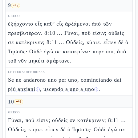
9
🗝️
2
GRECO
ἐξήρχοντο εἷς καθ’ εἷς ἀρξάμενοι ἀπὸ τῶν
πρεσβυτέρων. 8:10 ... Γύναι, ποῦ εἰσιν; οὐδείς
σε κατέκρινεν; 8:11 ... Οὐδείς, κύριε. εἶπεν δὲ ὁ
Ἰησοῦς· Οὐδὲ ἐγώ σε κατακρίνω· πορεύου, ἀπὸ
τοῦ νῦν μηκέτι ἁμάρτανε.
LETTURA ORTODOSSA
Se ne andarono uno per uno,
cominciando dai
più anziani
,
uscendo a uno a uno
.
ⓘ
ⓘ
10
🗝️
1
GRECO
Γύναι, ποῦ εἰσιν; οὐδείς σε κατέκρινεν; 8:11 ...
Οὐδείς, κύριε. εἶπεν δὲ ὁ Ἰησοῦς· Οὐδὲ ἐγώ σε