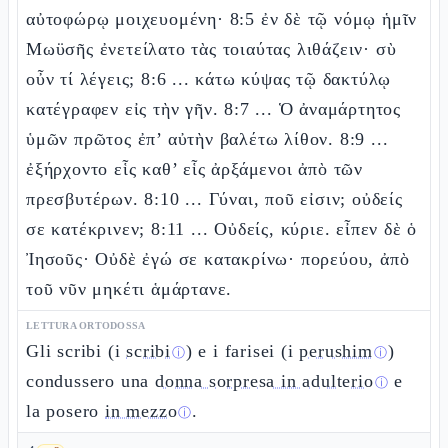
αὐτοφώρῳ μοιχευομένη· 8:5 ἐν δὲ τῷ νόμῳ ἡμῖν
Μωϋσῆς ἐνετείλατο τὰς τοιαύτας λιθάζειν· σὺ
οὖν τί λέγεις; 8:6 ... κάτω κύψας τῷ δακτύλῳ
κατέγραφεν εἰς τὴν γῆν. 8:7 ... Ὁ ἀναμάρτητος
ὑμῶν πρῶτος ἐπ’ αὐτὴν βαλέτω λίθον. 8:9 ...
ἐξήρχοντο εἷς καθ’ εἷς ἀρξάμενοι ἀπὸ τῶν
πρεσβυτέρων. 8:10 ... Γύναι, ποῦ εἰσιν; οὐδείς
σε κατέκρινεν; 8:11 ... Οὐδείς, κύριε. εἶπεν δὲ ὁ
Ἰησοῦς· Οὐδὲ ἐγώ σε κατακρίνω· πορεύου, ἀπὸ
τοῦ νῦν μηκέτι ἁμάρτανε.
LETTURA ORTODOSSA
Gli scribi (i
scribi
) e i farisei (i
perushim
)
ⓘ
ⓘ
condussero una
donna sorpresa in adulterio
e
ⓘ
la posero
in mezzo
.
ⓘ