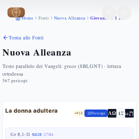
Vai al contenuto principale
Giovanni 8 1 11
Home
Fonti
Nuova Alleanza
Torna alle Fonti
Nuova Alleanza
Testo parallelo dei Vangeli: greco (SBLGNT) · lettura
ortodossa
567
pericopi
La donna adultera
ת
AZ
ω
ΑΩ
🗝️
18
Pericopi
Gv 8,1-11
·
·
NA28
27
/
84