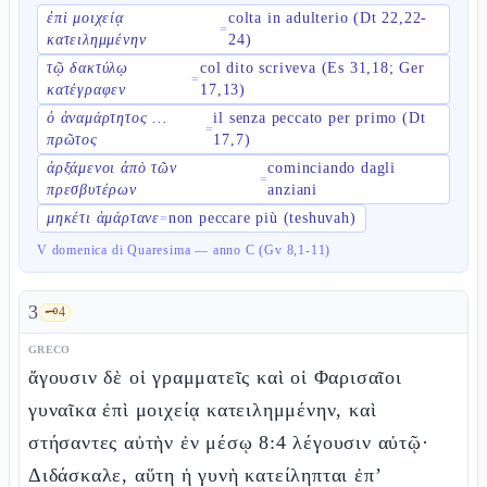
ἐπὶ μοιχείᾳ
colta in adulterio (Dt 22,22-
=
κατειλημμένην
24)
τῷ δακτύλῳ
col dito scriveva (Es 31,18; Ger
=
κατέγραφεν
17,13)
ὁ ἀναμάρτητος ...
il senza peccato per primo (Dt
=
πρῶτος
17,7)
ἀρξάμενοι ἀπὸ τῶν
cominciando dagli
=
πρεσβυτέρων
anziani
μηκέτι ἁμάρτανε
non peccare più (teshuvah)
=
V domenica di Quaresima — anno C (Gv 8,1-11)
3
🗝️
4
GRECO
ἄγουσιν δὲ οἱ γραμματεῖς καὶ οἱ Φαρισαῖοι
γυναῖκα ἐπὶ μοιχείᾳ κατειλημμένην, καὶ
στήσαντες αὐτὴν ἐν μέσῳ 8:4 λέγουσιν αὐτῷ·
Διδάσκαλε, αὕτη ἡ γυνὴ κατείληπται ἐπ’