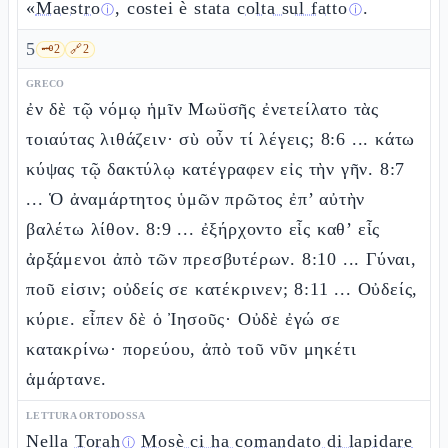
«
Maestro
, costei è stata
colta sul fatto
.
ⓘ
ⓘ
5
🗝️
2
🔗
2
GRECO
ἐν δὲ τῷ νόμῳ ἡμῖν Μωϋσῆς ἐνετείλατο τὰς
τοιαύτας λιθάζειν· σὺ οὖν τί λέγεις; 8:6 ... κάτω
κύψας τῷ δακτύλῳ κατέγραφεν εἰς τὴν γῆν. 8:7
... Ὁ ἀναμάρτητος ὑμῶν πρῶτος ἐπ’ αὐτὴν
βαλέτω λίθον. 8:9 ... ἐξήρχοντο εἷς καθ’ εἷς
ἀρξάμενοι ἀπὸ τῶν πρεσβυτέρων. 8:10 ... Γύναι,
ποῦ εἰσιν; οὐδείς σε κατέκρινεν; 8:11 ... Οὐδείς,
κύριε. εἶπεν δὲ ὁ Ἰησοῦς· Οὐδὲ ἐγώ σε
κατακρίνω· πορεύου, ἀπὸ τοῦ νῦν μηκέτι
ἁμάρτανε.
LETTURA ORTODOSSA
Nella
Torah
Mosè ci ha comandato di lapidare
ⓘ