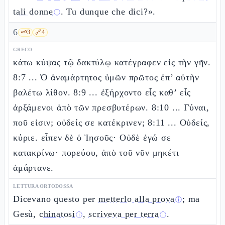
tali donne
. Tu dunque che dici?».
ⓘ
6
🗝️
3
🔗
4
GRECO
κάτω κύψας τῷ δακτύλῳ κατέγραφεν εἰς τὴν γῆν.
8:7 ... Ὁ ἀναμάρτητος ὑμῶν πρῶτος ἐπ’ αὐτὴν
βαλέτω λίθον. 8:9 ... ἐξήρχοντο εἷς καθ’ εἷς
ἀρξάμενοι ἀπὸ τῶν πρεσβυτέρων. 8:10 ... Γύναι,
ποῦ εἰσιν; οὐδείς σε κατέκρινεν; 8:11 ... Οὐδείς,
κύριε. εἶπεν δὲ ὁ Ἰησοῦς· Οὐδὲ ἐγώ σε
κατακρίνω· πορεύου, ἀπὸ τοῦ νῦν μηκέτι
ἁμάρτανε.
LETTURA ORTODOSSA
Dicevano questo per
metterlo alla prova
; ma
ⓘ
Gesù,
chinatosi
,
scriveva per terra
.
ⓘ
ⓘ