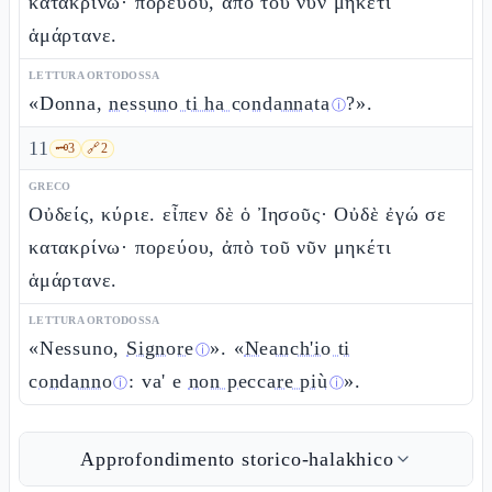
κατακρίνω· πορεύου, ἀπὸ τοῦ νῦν μηκέτι
ἁμάρτανε.
LETTURA ORTODOSSA
«Donna,
nessuno ti ha condannata
?».
ⓘ
11
🗝️
3
🔗
2
GRECO
Οὐδείς, κύριε. εἶπεν δὲ ὁ Ἰησοῦς· Οὐδὲ ἐγώ σε
κατακρίνω· πορεύου, ἀπὸ τοῦ νῦν μηκέτι
ἁμάρτανε.
LETTURA ORTODOSSA
«Nessuno,
Signore
». «
Neanch'io ti
ⓘ
condanno
: va' e
non peccare più
».
ⓘ
ⓘ
Approfondimento storico-halakhico