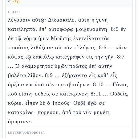
4
🗝️
2
GRECO
λέγουσιν αὐτῷ· Διδάσκαλε, αὕτη ἡ γυνὴ
κατείληπται ἐπ’ αὐτοφώρῳ μοιχευομένη· 8:5 ἐν
δὲ τῷ νόμῳ ἡμῖν Μωϋσῆς ἐνετείλατο τὰς
τοιαύτας λιθάζειν· σὺ οὖν τί λέγεις; 8:6 ... κάτω
κύψας τῷ δακτύλῳ κατέγραφεν εἰς τὴν γῆν. 8:7
... Ὁ ἀναμάρτητος ὑμῶν πρῶτος ἐπ’ αὐτὴν
βαλέτω λίθον. 8:9 ... ἐξήρχοντο εἷς καθ’ εἷς
ἀρξάμενοι ἀπὸ τῶν πρεσβυτέρων. 8:10 ... Γύναι,
ποῦ εἰσιν; οὐδείς σε κατέκρινεν; 8:11 ... Οὐδείς,
κύριε. εἶπεν δὲ ὁ Ἰησοῦς· Οὐδὲ ἐγώ σε
κατακρίνω· πορεύου, ἀπὸ τοῦ νῦν μηκέτι
ἁμάρτανε.
LETTURA ORTODOSSA