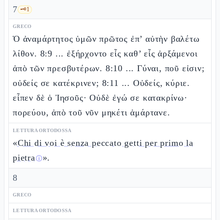
7
🗝️
1
GRECO
Ὁ ἀναμάρτητος ὑμῶν πρῶτος ἐπ’ αὐτὴν βαλέτω
λίθον. 8:9 ... ἐξήρχοντο εἷς καθ’ εἷς ἀρξάμενοι
ἀπὸ τῶν πρεσβυτέρων. 8:10 ... Γύναι, ποῦ εἰσιν;
οὐδείς σε κατέκρινεν; 8:11 ... Οὐδείς, κύριε.
εἶπεν δὲ ὁ Ἰησοῦς· Οὐδὲ ἐγώ σε κατακρίνω·
πορεύου, ἀπὸ τοῦ νῦν μηκέτι ἁμάρτανε.
LETTURA ORTODOSSA
«
Chi di voi è senza peccato getti per primo la
pietra
».
ⓘ
8
GRECO
LETTURA ORTODOSSA