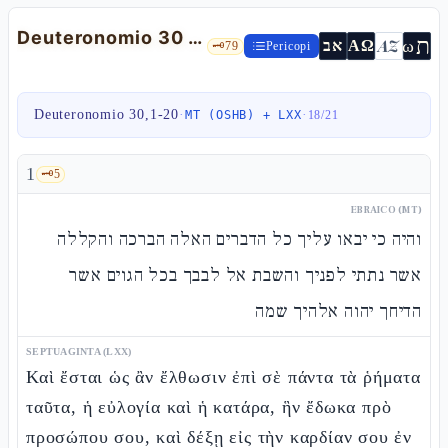
Deuteronomio 30 — teshuvàh, "non è nei cieli", scegli la vita
ת
AZ
ω
אב
ΑΩ
🗝️
79
Pericopi
Deuteronomio 30,1-20
·
·
MT (OSHB) + LXX
18
/
21
1
🗝️
5
EBRAICO (MT)
והיה כי יבאו עליך כל הדברים האלה הברכה והקללה
אשר נתתי לפניך והשבת אל לבבך בכל הגוים אשר
הדיחך יהוה אלהיך שמה
SEPTUAGINTA (LXX)
Καὶ ἔσται ὡς ἂν ἔλθωσιν ἐπὶ σὲ πάντα τὰ ῥήματα
ταῦτα, ἡ εὐλογία καὶ ἡ κατάρα, ἣν ἔδωκα πρὸ
προσώπου σου, καὶ δέξῃ εἰς τὴν καρδίαν σου ἐν