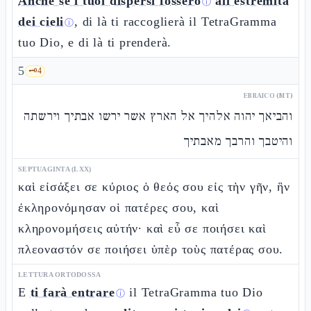
Anche se i tuoi dispersi fossero
all'estremità
ⓘ
dei cieli
, di là ti raccoglierà il TetraGramma
ⓘ
tuo Dio, e di là ti prenderà.
5
🗝️
4
EBRAICO (MT)
והביאך יהוה אלהיך אל הארץ אשר ירשו אבתיך וירשתה
והיטבך והרבך מאבתיך
SEPTUAGINTA (LXX)
καὶ εἰσάξει σε κύριος ὁ θεός σου εἰς τὴν γῆν, ἣν
ἐκληρονόμησαν οἱ πατέρες σου, καὶ
κληρονομήσεις αὐτήν· καὶ εὖ σε ποιήσει καὶ
πλεοναστόν σε ποιήσει ὑπὲρ τοὺς πατέρας σου.
LETTURA ORTODOSSA
E
ti farà entrare
il TetraGramma tuo Dio
ⓘ