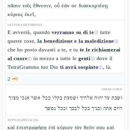
πᾶσιν τοῖς ἔθνεσιν, οὗ ἐάν σε διασκορπίσῃ
κύριος ἐκεῖ,
LETTURA ORTODOSSA
E avverrà, quando
verranno su di te
tutte
ⓘ
queste cose,
la benedizione e la maledizione
ⓘ
che ho posto davanti a te, e tu
te le richiamerai
al cuore
in mezzo a tutte le
genti
dove il
ⓘ
ⓘ
TetraGramma tuo Dio
ti avrà sospinto
, là.
ⓘ
2
🗝️
3
EBRAICO (MT)
ושבת עד יהוה אלהיך ושמעת בקלו ככל אשר אנכי מצוך
היום אתה ובניך בכל לבבך ובכל נפשך
SEPTUAGINTA (LXX)
καὶ ἐπιστραφήσῃ ἐπὶ κύριον τὸν θεόν σου καὶ