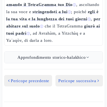
amando il TetraGramma tuo Dio
, ascoltando
ⓘ
la sua voce e
stringendoti a lui
; poiché
egli è
ⓘ
la tua vita e la lunghezza dei tuoi giorni
,
per
ⓘ
abitare sul suolo
che il TetraGramma
giurò ai
ⓘ
tuoi padri
, ad Avrahàm, a Yitzchàq e a
ⓘ
Yaʿaqòv, di darla a loro.
Approfondimento storico-halakhico
Pericope precedente
Pericope successiva