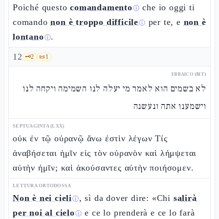
Poiché questo
comandamento
che io oggi ti
ⓘ
comando
non è troppo difficile
per te, e
non è
ⓘ
lontano
.
ⓘ
12
🗝️
2
📜
1
EBRAICO (MT)
לא בשמים הוא לאמר מי יעלה לנו השמימה ויקחה לנו
וישמענו אתה ונעשנה
SEPTUAGINTA (LXX)
οὐκ ἐν τῷ οὐρανῷ ἄνω ἐστὶν λέγων Τίς
ἀναβήσεται ἡμῖν εἰς τὸν οὐρανὸν καὶ λήμψεται
αὐτὴν ἡμῖν; καὶ ἀκούσαντες αὐτὴν ποιήσομεν.
LETTURA ORTODOSSA
Non è nei cieli
, sì da dover dire: «Chi
salirà
ⓘ
per noi al cielo
e ce lo prenderà e ce lo farà
ⓘ