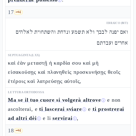
ⓘ
17
🗝️
4
EBRAICO (MT)
ואם יפנה לבבך ולא תשמע ונדחת והשתחוית לאלהים
אחרים ועבדתם
SEPTUAGINTA (LXX)
καὶ ἐὰν μεταστῇ ἡ καρδία σου καὶ μὴ
εἰσακούσῃς καὶ πλανηθεὶς προσκυνήσῃς θεοῖς
ἑτέροις καὶ λατρεύσῃς αὐτοῖς,
LETTURA ORTODOSSA
Ma se il tuo cuore si volgerà altrove
e non
ⓘ
ascolterai, e
ti lascerai sviare
e
ti prostrerai
ⓘ
ad altri dèi
e li
servirai
,
ⓘ
ⓘ
18
🗝️
4