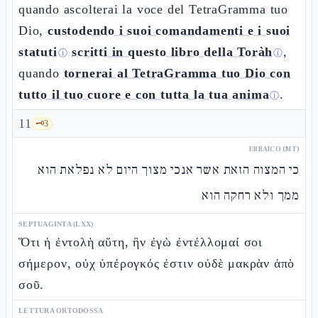
quando ascolterai la voce del TetraGramma tuo
Dio,
custodendo i suoi comandamenti e i suoi
statuti
scritti in questo libro della Toràh
,
ⓘ
ⓘ
quando
tornerai al TetraGramma tuo Dio con
tutto il tuo cuore e con tutta la tua anima
.
ⓘ
11
🗝️
3
EBRAICO (MT)
כי המצוה הזאת אשר אנכי מצוך היום לא נפלאת הוא
ממך ולא רחקה הוא
SEPTUAGINTA (LXX)
Ὅτι ἡ ἐντολὴ αὕτη, ἣν ἐγὼ ἐντέλλομαί σοι
σήμερον, οὐχ ὑπέρογκός ἐστιν οὐδὲ μακρὰν ἀπὸ
σοῦ.
LETTURA ORTODOSSA