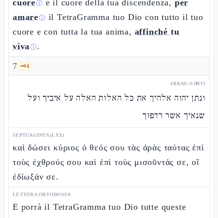
cuore
e il cuore della tua discendenza,
per
ⓘ
amare
il TetraGramma tuo Dio con tutto il tuo
ⓘ
cuore e con tutta la tua anima,
affinché tu
viva
.
ⓘ
7
🗝️
4
EBRAICO (MT)
ונתן יהוה אלהיך את כל האלות האלה על איביך ועל
שנאיך אשר רדפוך
SEPTUAGINTA (LXX)
καὶ δώσει κύριος ὁ θεός σου τὰς ἀρὰς ταύτας ἐπὶ
τοὺς ἐχθρούς σου καὶ ἐπὶ τοὺς μισοῦντάς σε, οἳ
ἐδίωξάν σε.
LETTURA ORTODOSSA
E porrà il TetraGramma tuo Dio tutte queste