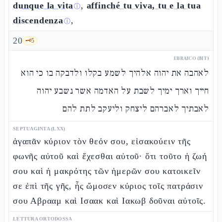
dunque la vita
,
affinché tu viva, tu e la tua
ⓘ
discendenza
,
ⓘ
20
🗝️
5
EBRAICO (MT)
לאהבה את יהוה אלהיך לשמע בקלו ולדבקה בו כי הוא
חייך וארך ימיך לשבת על האדמה אשר נשבע יהוה
לאבתיך לאברהם ליצחק וליעקב לתת להם
SEPTUAGINTA (LXX)
ἀγαπᾶν κύριον τὸν θεόν σου, εἰσακούειν τῆς
φωνῆς αὐτοῦ καὶ ἔχεσθαι αὐτοῦ· ὅτι τοῦτο ἡ ζωή
σου καὶ ἡ μακρότης τῶν ἡμερῶν σου κατοικεῖν
σε ἐπὶ τῆς γῆς, ἧς ὤμοσεν κύριος τοῖς πατράσιν
σου Αβρααμ καὶ Ισαακ καὶ Ιακωβ δοῦναι αὐτοῖς.
LETTURA ORTODOSSA