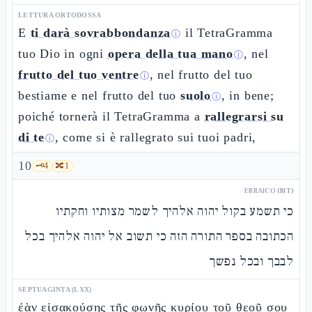
LETTURA ORTODOSSA
E
ti darà sovrabbondanza
il TetraGramma
ⓘ
tuo Dio in ogni
opera della tua mano
, nel
ⓘ
frutto del tuo ventre
, nel frutto del tuo
ⓘ
bestiame e nel frutto del tuo
suolo
, in bene;
ⓘ
poiché tornerà il TetraGramma a
rallegrarsi su
di te
, come si è rallegrato sui tuoi padri,
ⓘ
10
🗝️
4
🔀
1
EBRAICO (MT)
כי תשמע בקול יהוה אלהיך לשמר מצותיו וחקתיו
הכתובה בספר התורה הזה כי תשוב אל יהוה אלהיך בכל
לבבך ובכל נפשך
SEPTUAGINTA (LXX)
ἐὰν εἰσακούσῃς τῆς φωνῆς κυρίου τοῦ θεοῦ σου