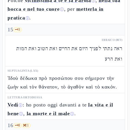
Poiché
vicinissima a te è la Parola
,
nella tua
ⓘ
bocca e nel tuo cuore
, per
metterla in
ⓘ
pratica
.
ⓘ
15
🗝️
3
EBRAICO (MT)
ראה נתתי לפניך היום את החיים ואת הטוב ואת המות
ואת הרע
SEPTUAGINTA (LXX)
Ἰδοὺ δέδωκα πρὸ προσώπου σου σήμερον τὴν
ζωὴν καὶ τὸν θάνατον, τὸ ἀγαθὸν καὶ τὸ κακόν.
LETTURA ORTODOSSA
Vedi
: ho posto oggi davanti a te
la vita e il
ⓘ
bene
,
la morte e il male
.
ⓘ
ⓘ
16
🗝️
8
🔀
1