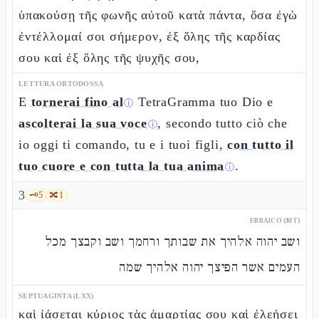
ὑπακούσῃ τῆς φωνῆς αὐτοῦ κατὰ πάντα, ὅσα ἐγὼ
ἐντέλλομαί σοι σήμερον, ἐξ ὅλης τῆς καρδίας
σου καὶ ἐξ ὅλης τῆς ψυχῆς σου,
LETTURA ORTODOSSA
E
tornerai fino al
TetraGramma tuo Dio e
ⓘ
ascolterai la sua voce
, secondo tutto ciò che
ⓘ
io oggi ti comando, tu e i tuoi figli,
con tutto il
tuo cuore e con tutta la tua anima
.
ⓘ
3
🗝️
5
🔀
1
EBRAICO (MT)
ושב יהוה אלהיך את שבותך ורחמך ושב וקבצך מכל
העמים אשר הפיצך יהוה אלהיך שמה
SEPTUAGINTA (LXX)
καὶ ἰάσεται κύριος τὰς ἁμαρτίας σου καὶ ἐλεήσει