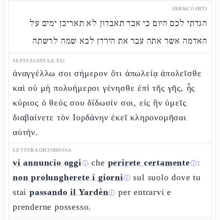
EBRAICO (MT)
הגדתי לכם היום כי אבד תאבדון לא תאריכן ימים על
האדמה אשר אתה עבר את הירדן לבא שמה לרשתה
SEPTUAGINTA (LXX)
ἀναγγέλλω σοι σήμερον ὅτι ἀπωλείᾳ ἀπολεῖσθε
καὶ οὐ μὴ πολυήμεροι γένησθε ἐπὶ τῆς γῆς, ἧς
κύριος ὁ θεός σου δίδωσίν σοι, εἰς ἣν ὑμεῖς
διαβαίνετε τὸν Ιορδάνην ἐκεῖ κληρονομῆσαι
αὐτήν.
LETTURA ORTODOSSA
vi annuncio oggi
che
perirete certamente
:
ⓘ
ⓘ
non prolungherete i giorni
sul suolo dove tu
ⓘ
stai
passando il Yardèn
per entrarvi e
ⓘ
prenderne possesso.