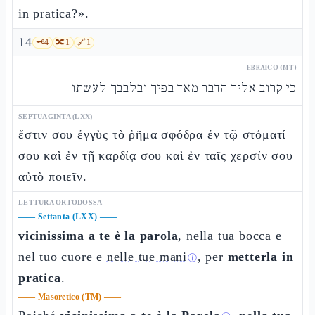
in pratica?».
14
🗝️
4
🔀
1
🔗
1
EBRAICO (MT)
כי קרוב אליך הדבר מאד בפיך ובלבבך לעשתו
SEPTUAGINTA (LXX)
ἔστιν σου ἐγγὺς τὸ ῥῆμα σφόδρα ἐν τῷ στόματί
σου καὶ ἐν τῇ καρδίᾳ σου καὶ ἐν ταῖς χερσίν σου
αὐτὸ ποιεῖν.
LETTURA ORTODOSSA
——
Settanta (LXX)
——
vicinissima a te è la parola
, nella tua bocca e
nel tuo cuore e
nelle tue mani
, per
metterla in
ⓘ
pratica
.
——
Masoretico (TM)
——