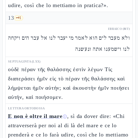
udire, così che lo mettiamo in pratica?».
13
🗝️
1
EBRAICO (MT)
ולא מעבר לים הוא לאמר מי יעבר לנו אל עבר הים ויקחה
לנו וישמענו אתה ונעשנה
SEPTUAGINTA (LXX)
οὐδὲ πέραν τῆς θαλάσσης ἐστὶν λέγων Τίς
διαπεράσει ἡμῖν εἰς τὸ πέραν τῆς θαλάσσης καὶ
λήμψεται ἡμῖν αὐτήν; καὶ ἀκουστὴν ἡμῖν ποιήσει
αὐτήν, καὶ ποιήσομεν.
LETTURA ORTODOSSA
E non è oltre il mare
, sì da dover dire: «Chi
ⓘ
attraverserà per noi al di là del mare e ce lo
prenderà e ce lo farà udire, così che lo mettiamo