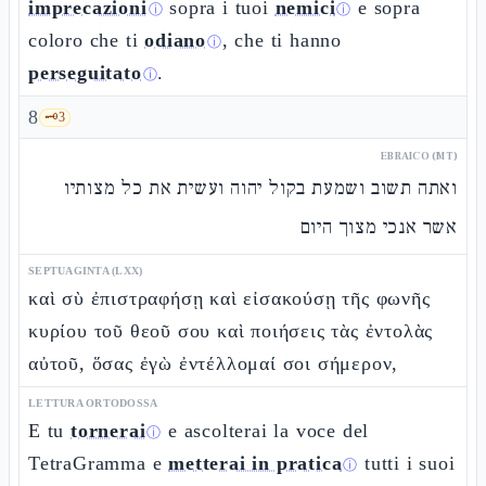
imprecazioni
sopra i tuoi
nemici
e sopra
ⓘ
ⓘ
coloro che ti
odiano
, che ti hanno
ⓘ
perseguitato
.
ⓘ
8
🗝️
3
EBRAICO (MT)
ואתה תשוב ושמעת בקול יהוה ועשית את כל מצותיו
אשר אנכי מצוך היום
SEPTUAGINTA (LXX)
καὶ σὺ ἐπιστραφήσῃ καὶ εἰσακούσῃ τῆς φωνῆς
κυρίου τοῦ θεοῦ σου καὶ ποιήσεις τὰς ἐντολὰς
αὐτοῦ, ὅσας ἐγὼ ἐντέλλομαί σοι σήμερον,
LETTURA ORTODOSSA
E tu
tornerai
e ascolterai la voce del
ⓘ
TetraGramma e
metterai in pratica
tutti i suoi
ⓘ