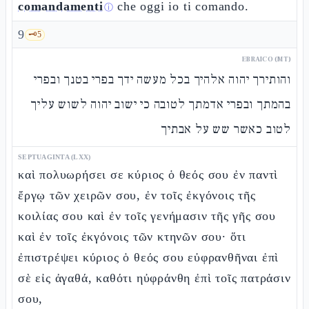
comandamenti
che oggi io ti comando.
ⓘ
9
🗝️
5
EBRAICO (MT)
והותירך יהוה אלהיך בכל מעשה ידך בפרי בטנך ובפרי
בהמתך ובפרי אדמתך לטובה כי ישוב יהוה לשוש עליך
לטוב כאשר שש על אבתיך
SEPTUAGINTA (LXX)
καὶ πολυωρήσει σε κύριος ὁ θεός σου ἐν παντὶ
ἔργῳ τῶν χειρῶν σου, ἐν τοῖς ἐκγόνοις τῆς
κοιλίας σου καὶ ἐν τοῖς γενήμασιν τῆς γῆς σου
καὶ ἐν τοῖς ἐκγόνοις τῶν κτηνῶν σου· ὅτι
ἐπιστρέψει κύριος ὁ θεός σου εὐφρανθῆναι ἐπὶ
σὲ εἰς ἀγαθά, καθότι ηὐφράνθη ἐπὶ τοῖς πατράσιν
σου,