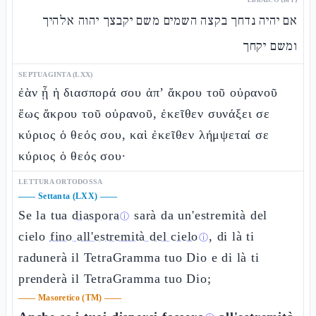
אם יהיה נדחך בקצה השמים משם יקבצך יהוה אלהיך
ומשם יקחך
SEPTUAGINTA (LXX)
ἐὰν ᾖ ἡ διασπορά σου ἀπ’ ἄκρου τοῦ οὐρανοῦ
ἕως ἄκρου τοῦ οὐρανοῦ, ἐκεῖθεν συνάξει σε
κύριος ὁ θεός σου, καὶ ἐκεῖθεν λήμψεταί σε
κύριος ὁ θεός σου·
LETTURA ORTODOSSA
——
Settanta (LXX)
——
Se la tua
diaspora
sarà da un'estremità del
ⓘ
cielo
fino all'estremità del cielo
, di là ti
ⓘ
radunerà il TetraGramma tuo Dio e di là ti
prenderà il TetraGramma tuo Dio;
——
Masoretico (TM)
——