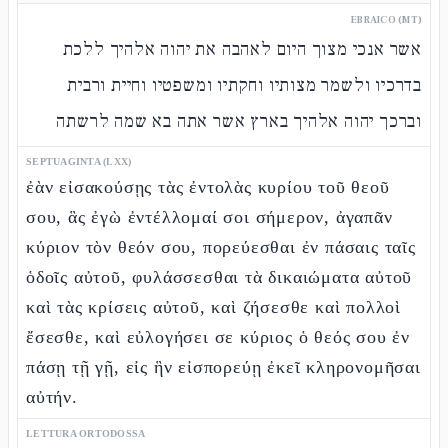
EBRAICO (MT)
אשר אנכי מצוך היום לאהבה את יהוה אלהיך ללכת
בדרכיו ולשמר מצותיו וחקתיו ומשפטיו וחיית ורבית
וברכך יהוה אלהיך בארץ אשר אתה בא שמה לרשתה
SEPTUAGINTA (LXX)
ἐὰν εἰσακούσῃς τὰς ἐντολὰς κυρίου τοῦ θεοῦ
σου, ἃς ἐγὼ ἐντέλλομαί σοι σήμερον, ἀγαπᾶν
κύριον τὸν θεόν σου, πορεύεσθαι ἐν πάσαις ταῖς
ὁδοῖς αὐτοῦ, φυλάσσεσθαι τὰ δικαιώματα αὐτοῦ
καὶ τὰς κρίσεις αὐτοῦ, καὶ ζήσεσθε καὶ πολλοὶ
ἔσεσθε, καὶ εὐλογήσει σε κύριος ὁ θεός σου ἐν
πάσῃ τῇ γῇ, εἰς ἣν εἰσπορεύῃ ἐκεῖ κληρονομῆσαι
αὐτήν.
LETTURA ORTODOSSA