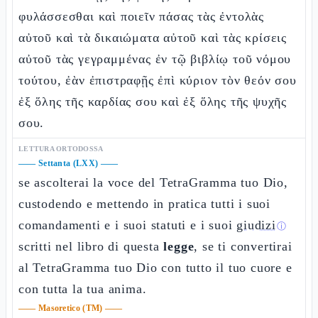
φυλάσσεσθαι καὶ ποιεῖν πάσας τὰς ἐντολὰς
αὐτοῦ καὶ τὰ δικαιώματα αὐτοῦ καὶ τὰς κρίσεις
αὐτοῦ τὰς γεγραμμένας ἐν τῷ βιβλίῳ τοῦ νόμου
τούτου, ἐὰν ἐπιστραφῇς ἐπὶ κύριον τὸν θεόν σου
ἐξ ὅλης τῆς καρδίας σου καὶ ἐξ ὅλης τῆς ψυχῆς
σου.
LETTURA ORTODOSSA
——
Settanta (LXX)
——
se ascolterai la voce del TetraGramma tuo Dio,
custodendo e mettendo in pratica tutti i suoi
comandamenti e i suoi statuti e i suoi
giudizi
ⓘ
scritti nel libro di questa
legge
, se ti convertirai
al TetraGramma tuo Dio con tutto il tuo cuore e
con tutta la tua anima.
——
Masoretico (TM)
——