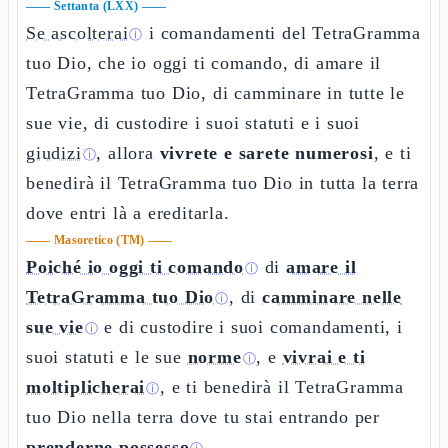
——
Settanta (LXX)
——
Se ascolterai
i comandamenti del TetraGramma
ⓘ
tuo Dio, che io oggi ti comando, di amare il
TetraGramma tuo Dio, di camminare in tutte le
sue vie, di custodire i suoi statuti e i suoi
giudizi
, allora
vivrete e sarete numerosi
, e ti
ⓘ
benedirà il TetraGramma tuo Dio in tutta la terra
dove entri là a ereditarla.
——
Masoretico (TM)
——
Poiché io oggi ti comando
di
amare il
ⓘ
TetraGramma tuo Dio
, di
camminare nelle
ⓘ
sue vie
e di custodire i suoi comandamenti, i
ⓘ
suoi statuti e le sue
norme
, e
vivrai e ti
ⓘ
moltiplicherai
, e ti benedirà il TetraGramma
ⓘ
tuo Dio nella terra dove tu stai entrando per
prenderne possesso
.