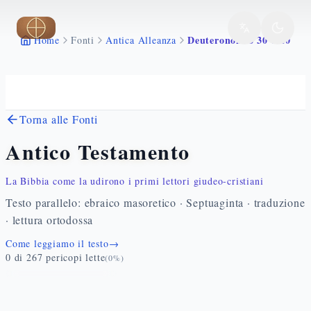
Vai al contenuto principale
Deuteronomio 30 1 20
Home
Fonti
Antica Alleanza
Torna alle Fonti
Antico Testamento
La Bibbia come la udirono i primi lettori giudeo-cristiani
Testo parallelo: ebraico masoretico · Septuaginta · traduzione
· lettura ortodossa
Come leggiamo il testo
→
0
di
267
pericopi lette
(
0
%)