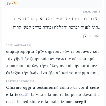
19
🗝️
4
EBRAICO (MT)
העידתי בכם היום את השמים ואת הארץ החיים והמות
נתתי לפניך הברכה והקללה ובחרת בחיים למען תחיה
אתה וזרעך
SEPTUAGINTA (LXX)
διαμαρτύρομαι ὑμῖν σήμερον τόν τε οὐρανὸν καὶ
τὴν γῆν Τὴν ζωὴν καὶ τὸν θάνατον δέδωκα πρὸ
προσώπου ὑμῶν, τὴν εὐλογίαν καὶ τὴν κατάραν·
ἔκλεξαι τὴν ζωήν, ἵνα ζῇς σὺ καὶ τὸ σπέρμα σου,
LETTURA ORTODOSSA
Chiamo oggi a testimoni
contro di voi
il cielo
ⓘ
e la terra
: la vita e la morte ho posto davanti a
ⓘ
te, la benedizione e la maledizione;
scegli