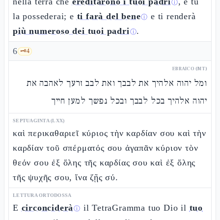
nella terra che
ereditarono i tuoi padri
, e tu
ⓘ
la possederai; e
ti farà del bene
e ti renderà
ⓘ
più numeroso dei tuoi padri
.
ⓘ
6
🗝️
4
EBRAICO (MT)
ומל יהוה אלהיך את לבבך ואת לבב זרעך לאהבה את
יהוה אלהיך בכל לבבך ובכל נפשך למען חייך
SEPTUAGINTA (LXX)
καὶ περικαθαριεῖ κύριος τὴν καρδίαν σου καὶ τὴν
καρδίαν τοῦ σπέρματός σου ἀγαπᾶν κύριον τὸν
θεόν σου ἐξ ὅλης τῆς καρδίας σου καὶ ἐξ ὅλης
τῆς ψυχῆς σου, ἵνα ζῇς σύ.
LETTURA ORTODOSSA
E
circonciderà
il TetraGramma tuo Dio il
tuo
ⓘ