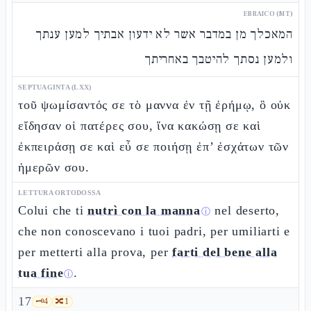
EBRAICO (MT)
המאכלך מן במדבר אשר לא ידעון אבתיך למען ענתך
ולמען נסתך להיטבך באחריתך
SEPTUAGINTA (LXX)
τοῦ ψωμίσαντός σε τὸ μαννα ἐν τῇ ἐρήμῳ, ὃ οὐκ
εἴδησαν οἱ πατέρες σου, ἵνα κακώσῃ σε καὶ
ἐκπειράσῃ σε καὶ εὖ σε ποιήσῃ ἐπ’ ἐσχάτων τῶν
ἡμερῶν σου.
LETTURA ORTODOSSA
Colui che ti
nutrì con la manna
nel deserto,
ⓘ
che non conoscevano i tuoi padri, per umiliarti e
per metterti alla prova, per
farti del bene alla
tua fine
.
ⓘ
17
🗝️
4
🔀
1