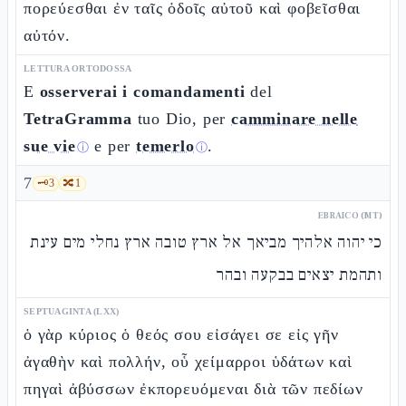
πορεύεσθαι ἐν ταῖς ὁδοῖς αὐτοῦ καὶ φοβεῖσθαι
αὐτόν.
LETTURA ORTODOSSA
E
osserverai i comandamenti
del
TetraGramma
tuo Dio, per
camminare nelle
sue vie
e per
temerlo
.
ⓘ
ⓘ
7
🗝️
3
🔀
1
EBRAICO (MT)
כי יהוה אלהיך מביאך אל ארץ טובה ארץ נחלי מים עינת
ותהמת יצאים בבקעה ובהר
SEPTUAGINTA (LXX)
ὁ γὰρ κύριος ὁ θεός σου εἰσάγει σε εἰς γῆν
ἀγαθὴν καὶ πολλήν, οὗ χείμαρροι ὑδάτων καὶ
πηγαὶ ἀβύσσων ἐκπορευόμεναι διὰ τῶν πεδίων