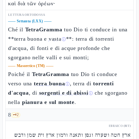
καὶ διὰ τῶν ὀρέων·
LETTURA ORTODOSSA
——
Settanta (LXX)
——
Ché il
TetraGramma
tuo Dio ti conduce in una
**terra buona e
vasta
**: terra di torrenti
ⓘ
d'acqua, di fonti e di acque profonde che
sgorgano nelle valli e sui monti;
——
Masoretico (TM)
——
Poiché il
TetraGramma
tuo Dio ti conduce
verso una
terra buona
, terra di
torrenti
ⓘ
d'acqua
, di
sorgenti e di abissi
che sgorgano
ⓘ
nella
pianura e sul monte
.
8
🗝️
2
EBRAICO (MT)
ארץ חטה ושערה וגפן ותאנה ורמון ארץ זית שמן ודבש