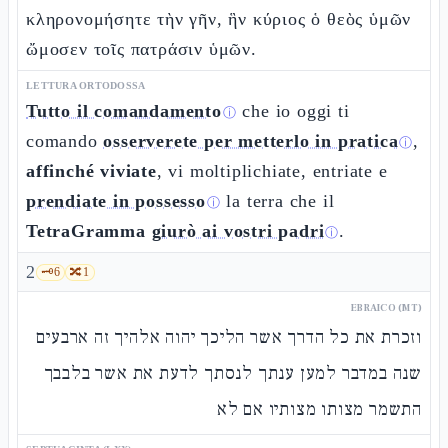
κληρονομήσητε τὴν γῆν, ἣν κύριος ὁ θεὸς ὑμῶν
ὤμοσεν τοῖς πατράσιν ὑμῶν.
LETTURA ORTODOSSA
Tutto il comandamento
che io oggi ti
ⓘ
comando
osserverete per metterlo in pratica
,
ⓘ
affinché viviate
, vi moltiplichiate, entriate e
prendiate in possesso
la terra che il
ⓘ
TetraGramma
giurò ai vostri padri
.
ⓘ
2
🗝️
6
🔀
1
EBRAICO (MT)
וזכרת את כל הדרך אשר הליכך יהוה אלהיך זה ארבעים
שנה במדבר למען ענתך לנסתך לדעת את אשר בלבבך
התשמר מצותו מצותיו אם לא