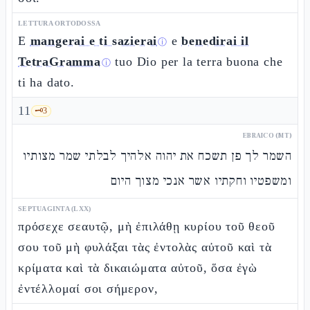
LETTURA ORTODOSSA
E
mangerai e ti sazierai
e
benedirai il
ⓘ
TetraGramma
tuo Dio per la terra buona che
ⓘ
ti ha dato.
11
🗝️
3
EBRAICO (MT)
השמר לך פן תשכח את יהוה אלהיך לבלתי שמר מצותיו
ומשפטיו וחקתיו אשר אנכי מצוך היום
SEPTUAGINTA (LXX)
πρόσεχε σεαυτῷ, μὴ ἐπιλάθῃ κυρίου τοῦ θεοῦ
σου τοῦ μὴ φυλάξαι τὰς ἐντολὰς αὐτοῦ καὶ τὰ
κρίματα καὶ τὰ δικαιώματα αὐτοῦ, ὅσα ἐγὼ
ἐντέλλομαί σοι σήμερον,