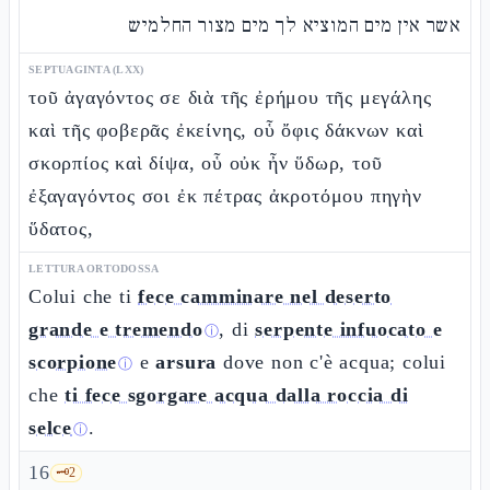
אשר אין מים המוציא לך מים מצור החלמיש
SEPTUAGINTA (LXX)
τοῦ ἀγαγόντος σε διὰ τῆς ἐρήμου τῆς μεγάλης
καὶ τῆς φοβερᾶς ἐκείνης, οὗ ὄφις δάκνων καὶ
σκορπίος καὶ δίψα, οὗ οὐκ ἦν ὕδωρ, τοῦ
ἐξαγαγόντος σοι ἐκ πέτρας ἀκροτόμου πηγὴν
ὕδατος,
LETTURA ORTODOSSA
Colui che ti
fece camminare nel deserto
grande e tremendo
, di
serpente infuocato e
ⓘ
scorpione
e
arsura
dove non c'è acqua; colui
ⓘ
che
ti fece sgorgare acqua dalla roccia di
selce
.
ⓘ
16
🗝️
2