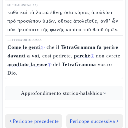
SEPTUAGINTA (LXX)
καθὰ καὶ τὰ λοιπὰ ἔθνη, ὅσα κύριος ἀπολλύει
πρὸ προσώπου ὑμῶν, οὕτως ἀπολεῖσθε, ἀνθ’ ὧν
οὐκ ἠκούσατε τῆς φωνῆς κυρίου τοῦ θεοῦ ὑμῶν.
LETTURA ORTODOSSA
Come le genti
che il
TetraGramma
fa perire
ⓘ
davanti a voi
, così perirete,
perché
non avrete
ⓘ
ascoltato la voce
del
TetraGramma
vostro
ⓘ
Dio.
Approfondimento storico-halakhico
Pericope precedente
Pericope successiva