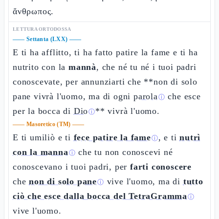
ἄνθρωπος.
LETTURA ORTODOSSA
——
Settanta (LXX)
——
E ti ha afflitto, ti ha fatto patire la fame e ti ha
nutrito con la
mannà
, che né tu né i tuoi padri
conoscevate, per annunziarti che **non di solo
pane vivrà l'uomo, ma di ogni
parola
che esce
ⓘ
per la bocca di
Dio
** vivrà l'uomo.
ⓘ
——
Masoretico (TM)
——
E ti umiliò e ti
fece patire la fame
, e ti
nutrì
ⓘ
con la manna
che tu non conoscevi né
ⓘ
conoscevano i tuoi padri, per
farti conoscere
che
non di solo pane
vive l'uomo, ma di
tutto
ⓘ
ciò che esce dalla bocca del TetraGramma
ⓘ
vive l'uomo.