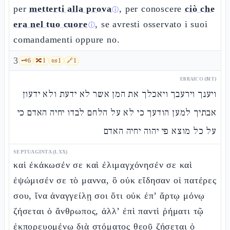
per
metterti alla prova
, per conoscere
ciò che
ⓘ
era nel tuo cuore
, se avresti osservato i suoi
ⓘ
comandamenti oppure no.
3
🗝️
6
🔀
1
📜
1
🔗
1
EBRAICO (MT)
ויענך וירעבך ויאכלך את המן אשר לא ידעת ולא ידעון
אבתיך למען הודעך כי לא על הלחם לבדו יחיה האדם כי
על כל מוצא פי יהוה יחיה האדם
SEPTUAGINTA (LXX)
καὶ ἐκάκωσέν σε καὶ ἐλιμαγχόνησέν σε καὶ
ἐψώμισέν σε τὸ μαννα, ὃ οὐκ εἴδησαν οἱ πατέρες
σου, ἵνα ἀναγγείλῃ σοι ὅτι οὐκ ἐπ’ ἄρτῳ μόνῳ
ζήσεται ὁ ἄνθρωπος, ἀλλ’ ἐπὶ παντὶ ῥήματι τῷ
ἐκπορευομένῳ διὰ στόματος θεοῦ ζήσεται ὁ