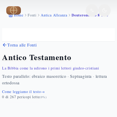
Vai al contenuto principale
Deuteronomio 8 1 20
Home
Fonti
Antica Alleanza
Torna alle Fonti
Antico Testamento
La Bibbia come la udirono i primi lettori giudeo-cristiani
Testo parallelo: ebraico masoretico · Septuaginta · lettura
ortodossa
Come leggiamo il testo
→
0
di
267
pericopi lette
(
0
%)