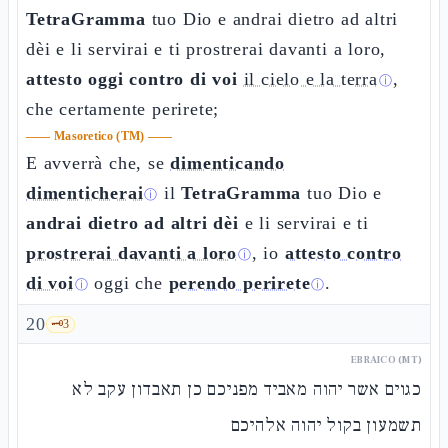
TetraGramma
tuo Dio e andrai dietro ad altri
dèi e li servirai e ti prostrerai davanti a loro,
attesto oggi contro di voi
il cielo e la terra
,
ⓘ
che certamente perirete;
——
Masoretico (TM)
——
E avverrà che, se
dimenticando
dimenticherai
il
TetraGramma
tuo Dio e
ⓘ
andrai dietro ad altri dèi
e li servirai e ti
prostrerai davanti a loro
, io
attesto contro
ⓘ
di voi
oggi che
perendo perirete
.
ⓘ
ⓘ
20
🗝️
3
EBRAICO (MT)
כגוים אשר יהוה מאביד מפניכם כן תאבדון עקב לא
תשמעון בקול יהוה אלהיכם