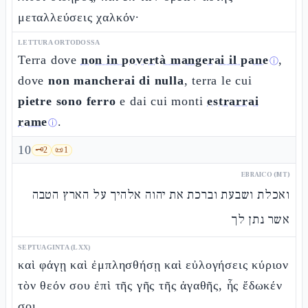
μεταλλεύσεις χαλκόν·
LETTURA ORTODOSSA
Terra dove
non in povertà mangerai il pane
,
ⓘ
dove
non mancherai di nulla
, terra le cui
pietre sono ferro
e dai cui monti
estrarrai
rame
.
ⓘ
10
🗝️
2
📜
1
EBRAICO (MT)
ואכלת ושבעת וברכת את יהוה אלהיך על הארץ הטבה
אשר נתן לך
SEPTUAGINTA (LXX)
καὶ φάγῃ καὶ ἐμπλησθήσῃ καὶ εὐλογήσεις κύριον
τὸν θεόν σου ἐπὶ τῆς γῆς τῆς ἀγαθῆς, ἧς ἔδωκέν
σοι.