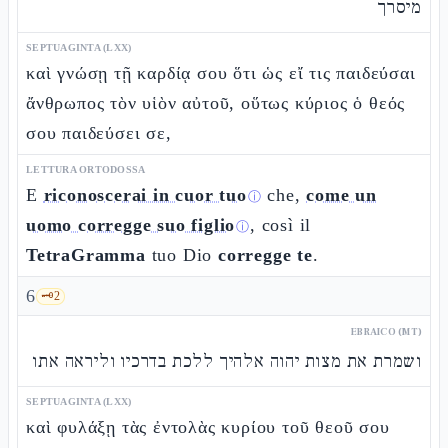
מיסרך
SEPTUAGINTA (LXX)
καὶ γνώσῃ τῇ καρδίᾳ σου ὅτι ὡς εἴ τις παιδεύσαι
ἄνθρωπος τὸν υἱὸν αὐτοῦ, οὕτως κύριος ὁ θεός
σου παιδεύσει σε,
LETTURA ORTODOSSA
E
riconoscerai in cuor tuo
che,
come un
ⓘ
uomo corregge suo figlio
, così il
ⓘ
TetraGramma
tuo Dio
corregge te
.
6
🗝️
2
EBRAICO (MT)
ושמרת את מצות יהוה אלהיך ללכת בדרכיו וליראה אתו
SEPTUAGINTA (LXX)
καὶ φυλάξῃ τὰς ἐντολὰς κυρίου τοῦ θεοῦ σου