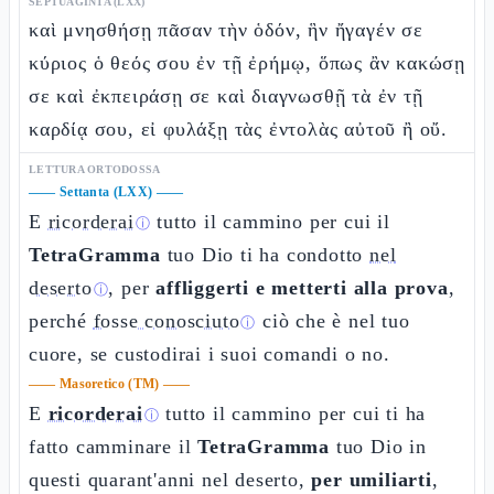
SEPTUAGINTA (LXX)
καὶ μνησθήσῃ πᾶσαν τὴν ὁδόν, ἣν ἤγαγέν σε
κύριος ὁ θεός σου ἐν τῇ ἐρήμῳ, ὅπως ἂν κακώσῃ
σε καὶ ἐκπειράσῃ σε καὶ διαγνωσθῇ τὰ ἐν τῇ
καρδίᾳ σου, εἰ φυλάξῃ τὰς ἐντολὰς αὐτοῦ ἢ οὔ.
LETTURA ORTODOSSA
——
Settanta (LXX)
——
E
ricorderai
tutto il cammino per cui il
ⓘ
TetraGramma
tuo Dio ti ha condotto
nel
deserto
, per
affliggerti e metterti alla prova
,
ⓘ
perché
fosse conosciuto
ciò che è nel tuo
ⓘ
cuore, se custodirai i suoi comandi o no.
——
Masoretico (TM)
——
E
ricorderai
tutto il cammino per cui ti ha
ⓘ
fatto camminare il
TetraGramma
tuo Dio in
questi quarant'anni nel deserto,
per umiliarti
,