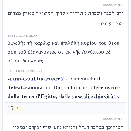
EBRAICO (MT)
ורם לבבך ושכחת את יהוה אלהיך המוציאך מארץ מצרים
מבית עבדים
SEPTUAGINTA (LXX)
ὑψωθῇς τῇ καρδίᾳ καὶ ἐπιλάθῃ κυρίου τοῦ θεοῦ
σου τοῦ ἐξαγαγόντος σε ἐκ γῆς Αἰγύπτου ἐξ
οἴκου δουλείας,
LETTURA ORTODOSSA
si innalzi il tuo cuore
e dimentichi il
ⓘ
TetraGramma
tuo Dio, colui che ti
fece uscire
dalla terra d'Egitto
, dalla
casa di schiavitù
.
ⓘ
15
🗝️
3
EBRAICO (MT)
המוליכך במדבר הגדל והנורא נחש שרף ועקרב וצמאון