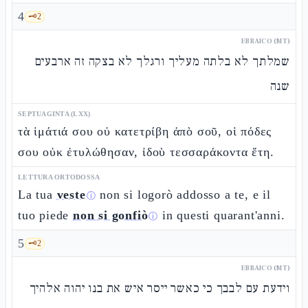
4
🗝️
2
EBRAICO (MT)
שמלתך לא בלתה מעליך ורגלך לא בצקה זה ארבעים
שנה
SEPTUAGINTA (LXX)
τὰ ἱμάτιά σου οὐ κατετρίβη ἀπὸ σοῦ, οἱ πόδες
σου οὐκ ἐτυλώθησαν, ἰδοὺ τεσσαράκοντα ἔτη.
LETTURA ORTODOSSA
La tua
veste
non si logorò addosso a te, e il
ⓘ
tuo piede
non si gonfiò
in questi quarant'anni.
ⓘ
5
🗝️
2
EBRAICO (MT)
וידעת עם לבבך כי כאשר ייסר איש את בנו יהוה אלהיך