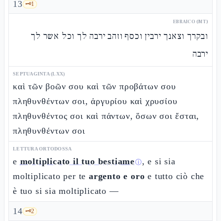
13
🗝️
1
EBRAICO (MT)
ובקרך וצאנך ירבין וכסף וזהב ירבה לך וכל אשר לך
ירבה
SEPTUAGINTA (LXX)
καὶ τῶν βοῶν σου καὶ τῶν προβάτων σου
πληθυνθέντων σοι, ἀργυρίου καὶ χρυσίου
πληθυνθέντος σοι καὶ πάντων, ὅσων σοι ἔσται,
πληθυνθέντων σοι
LETTURA ORTODOSSA
e
moltiplicato il tuo bestiame
, e si sia
ⓘ
moltiplicato per te
argento e oro
e tutto ciò che
è tuo si sia moltiplicato —
14
🗝️
2