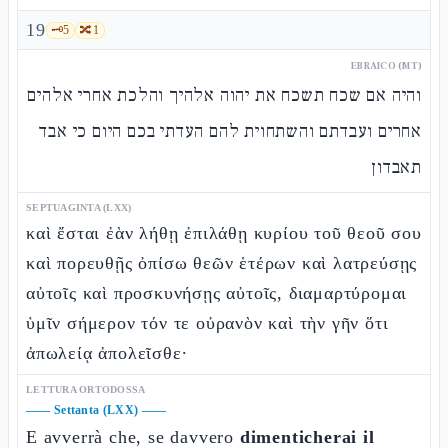
19
🗝️
5
🔀
1
EBRAICO (MT)
והיה אם שכח תשכח את יהוה אלהיך והלכת אחרי אלהים
אחרים ועבדתם והשתחוית להם העדתי בכם היום כי אבד
תאבדון
SEPTUAGINTA (LXX)
καὶ ἔσται ἐὰν λήθῃ ἐπιλάθῃ κυρίου τοῦ θεοῦ σου
καὶ πορευθῇς ὀπίσω θεῶν ἑτέρων καὶ λατρεύσῃς
αὐτοῖς καὶ προσκυνήσῃς αὐτοῖς, διαμαρτύρομαι
ὑμῖν σήμερον τόν τε οὐρανὸν καὶ τὴν γῆν ὅτι
ἀπωλείᾳ ἀπολεῖσθε·
LETTURA ORTODOSSA
——
Settanta (LXX)
——
E avverrà che, se davvero
dimenticherai il