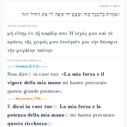
EBRAICO (MT)
ואמרת בלבבך כחי ועצם ידי עשה לי את החיל הזה
SEPTUAGINTA (LXX)
μὴ εἴπῃς ἐν τῇ καρδίᾳ σου Ἡ ἰσχύς μου καὶ τὸ
κράτος τῆς χειρός μου ἐποίησέν μοι τὴν δύναμιν
τὴν μεγάλην ταύτην·
LETTURA ORTODOSSA
——
Settanta (LXX)
——
Non dire
in cuor tuo: «
La mia forza e il
ⓘ
vigore della mia mano
mi hanno procurato
questa grande potenza»;
——
Masoretico (TM)
——
E
dirai in cuor tuo
:
La mia forza e la
ⓘ
potenza della mia mano
mi hanno procurato
ⓘ
questa ricchezza
.
ⓘ