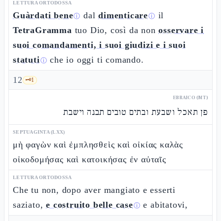
LETTURA ORTODOSSA
Guàrdati bene
dal
dimenticare
il
ⓘ
ⓘ
TetraGramma
tuo Dio, così da non
osservare i
suoi comandamenti, i suoi giudizi e i suoi
statuti
che io oggi ti comando.
ⓘ
12
🗝️
1
EBRAICO (MT)
פן תאכל ושבעת ובתים טובים תבנה וישבת
SEPTUAGINTA (LXX)
μὴ φαγὼν καὶ ἐμπλησθεὶς καὶ οἰκίας καλὰς
οἰκοδομήσας καὶ κατοικήσας ἐν αὐταῖς
LETTURA ORTODOSSA
Che tu non, dopo aver mangiato e esserti
saziato,
e costruito belle case
e abitatovi,
ⓘ