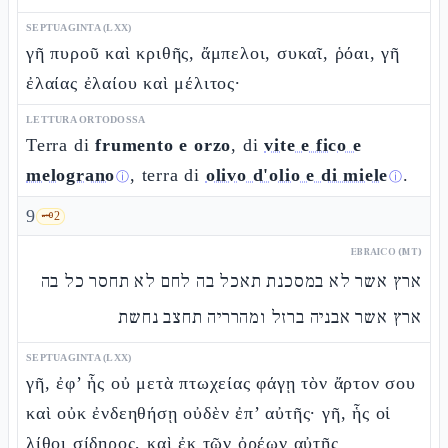
SEPTUAGINTA (LXX)
γῆ πυροῦ καὶ κριθῆς, ἄμπελοι, συκαῖ, ῥόαι, γῆ
ἐλαίας ἐλαίου καὶ μέλιτος·
LETTURA ORTODOSSA
Terra di
frumento e orzo
, di
vite e fico e
melograno
, terra di
olivo d'olio e di miele
.
ⓘ
ⓘ
9
🗝️
2
EBRAICO (MT)
ארץ אשר לא במסכנת תאכל בה לחם לא תחסר כל בה
ארץ אשר אבניה ברזל ומהרריה תחצב נחשת
SEPTUAGINTA (LXX)
γῆ, ἐφ’ ἧς οὐ μετὰ πτωχείας φάγῃ τὸν ἄρτον σου
καὶ οὐκ ἐνδεηθήσῃ οὐδὲν ἐπ’ αὐτῆς· γῆ, ἧς οἱ
λίθοι σίδηρος, καὶ ἐκ τῶν ὀρέων αὐτῆς