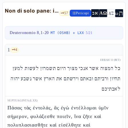
Non di solo pane: il deserto come pedagogia e la Birkàt ha-Mazòn — Dt 8,1-20
ת
AZ
ω
אב
ΑΩ
🗝️
57
Pericopi
Deuteronomio 8,1-20
·
·
MT (OSHB) + LXX
5
/
21
1
🗝️
4
EBRAICO (MT)
כל המצוה אשר אנכי מצוך היום תשמרון לעשות למען
תחיון ורביתם ובאתם וירשתם את הארץ אשר נשבע יהוה
לאבתיכם
SEPTUAGINTA (LXX)
Πάσας τὰς ἐντολάς, ἃς ἐγὼ ἐντέλλομαι ὑμῖν
σήμερον, φυλάξεσθε ποιεῖν, ἵνα ζῆτε καὶ
πολυπλασιασθῆτε καὶ εἰσέλθητε καὶ