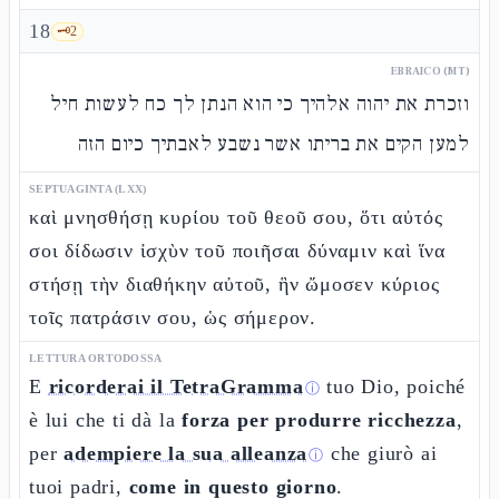
18
🗝️
2
EBRAICO (MT)
וזכרת את יהוה אלהיך כי הוא הנתן לך כח לעשות חיל
למען הקים את בריתו אשר נשבע לאבתיך כיום הזה
SEPTUAGINTA (LXX)
καὶ μνησθήσῃ κυρίου τοῦ θεοῦ σου, ὅτι αὐτός
σοι δίδωσιν ἰσχὺν τοῦ ποιῆσαι δύναμιν καὶ ἵνα
στήσῃ τὴν διαθήκην αὐτοῦ, ἣν ὤμοσεν κύριος
τοῖς πατράσιν σου, ὡς σήμερον.
LETTURA ORTODOSSA
E
ricorderai il TetraGramma
tuo Dio, poiché
ⓘ
è lui che ti dà la
forza per produrre ricchezza
,
per
adempiere la sua alleanza
che giurò ai
ⓘ
tuoi padri,
come in questo giorno
.