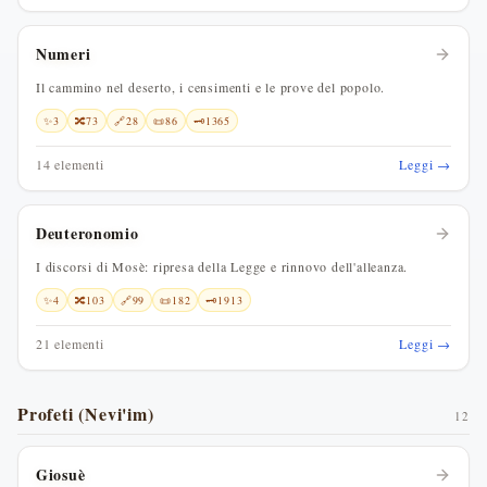
Numeri
Il cammino nel deserto, i censimenti e le prove del popolo.
✨
3
🔀
73
🔗
28
📜
86
🗝️
1365
14 elementi
Leggi →
Deuteronomio
I discorsi di Mosè: ripresa della Legge e rinnovo dell'alleanza.
✨
4
🔀
103
🔗
99
📜
182
🗝️
1913
21 elementi
Leggi →
Profeti (Nevi'im)
12
Giosuè