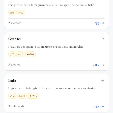
L'ingresso nella terra promessa e la sua spartizione fra le tribù.
📜
6
🗝️
47
2 elementi
Leggi →
Giudici
I cicli di apostasia e liberazione prima della monarchia.
🔗
6
📜
10
🗝️
206
5 elementi
Leggi →
Isaia
Il grande profeta: giudizio, consolazione e annuncio messianico.
🔗
75
📜
93
🗝️
1245
37 elementi
Leggi →