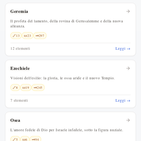
Geremia
Il profeta del lamento, della rovina di Gerusalemme e della nuova
alleanza.
🔗
13
📜
23
🗝️
297
12 elementi
Leggi →
Ezechiele
Visioni dell'esilio: la gloria, le ossa aride e il nuovo Tempio.
🔗
8
📜
19
🗝️
245
7 elementi
Leggi →
Osea
L'amore fedele di Dio per Israele infedele, sotto la figura nuziale.
🔗
5
📜
6
🗝️
94