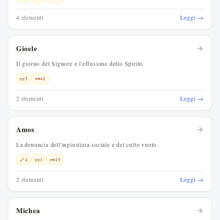
4 elementi
Leggi →
Gioele
Il giorno del Signore e l'effusione dello Spirito.
📜
5
🗝️
40
2 elementi
Leggi →
Amos
La denuncia dell'ingiustizia sociale e del culto vuoto.
🔗
4
📜
3
🗝️
45
2 elementi
Leggi →
Michea