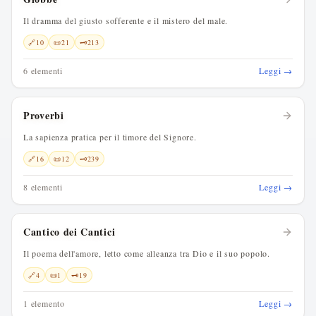
Il dramma del giusto sofferente e il mistero del male.
🔗
10
📜
21
🗝️
213
6 elementi
Leggi →
Proverbi
La sapienza pratica per il timore del Signore.
🔗
16
📜
12
🗝️
239
8 elementi
Leggi →
Cantico dei Cantici
Il poema dell'amore, letto come alleanza tra Dio e il suo popolo.
🔗
4
📜
1
🗝️
19
1 elemento
Leggi →