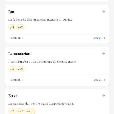
Rut
La fedeltà di una straniera, antenata di Davide.
🔗
1
🗝️
23
1 elemento
Leggi →
Lamentazioni
I canti funebri sulla distruzione di Gerusalemme.
📜
4
🗝️
29
1 elemento
Leggi →
Ester
La salvezza del popolo nella diaspora persiana.
🔗
2
📜
12
🗝️
110