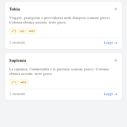
Tobia
Viaggio, guarigione e provvidenza nella diaspora (canone greco).
Colonna ebraica assente: testo greco.
🔗
2
📜
2
🗝️
45
2 elementi
Leggi →
Sapienza
La sapienza, l'immortalità e la giustizia (canone greco). Colonna
ebraica assente: testo greco.
🔗
1
🗝️
58
2 elementi
Leggi →