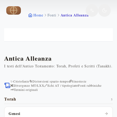
Vai al contenuto principale
Antica Alleanza
Home
Fonti
Antica Alleanza
I testi dell'Antico Testamento: Torah, Profeti e Scritti (Tanakh).
✨
Cristofanie
🌀
Distorsioni spazio-tempo
🌈
Sinestesie
🔀
Divergenze MT/LXX
🔗
Echi AT / tipologia
📜
Fonti rabbiniche
🗝️
Termini originali
Torah
5
Genesi