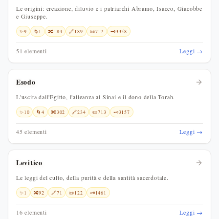
Le origini: creazione, diluvio e i patriarchi Abramo, Isacco, Giacobbe
e Giuseppe.
✨
9
🌀
1
🔀
184
🔗
189
📜
717
🗝️
3358
51 elementi
Leggi →
Esodo
L'uscita dall'Egitto, l'alleanza al Sinai e il dono della Torah.
✨
10
🌀
4
🔀
302
🔗
234
📜
713
🗝️
3157
45 elementi
Leggi →
Levitico
Le leggi del culto, della purità e della santità sacerdotale.
✨
1
🔀
92
🔗
71
📜
122
🗝️
1461
16 elementi
Leggi →