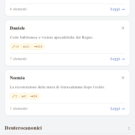
6 elementi
Leggi →
Daniele
Corte babilonese e visioni apocalittiche del Regno.
🔗
14
📜
21
🗝️
218
7 elementi
Leggi →
Neemia
La ricostruzione delle mura di Gerusalemme dopo l'esilio.
🔗
2
📜
5
🗝️
28
1 elemento
Leggi →
Deuterocanonici
2