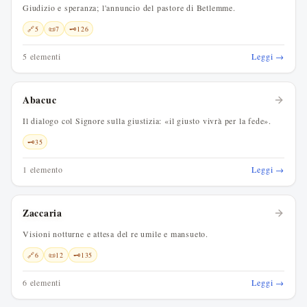
Giudizio e speranza; l'annuncio del pastore di Betlemme.
🔗
5
📜
7
🗝️
126
5 elementi
Leggi →
Abacuc
Il dialogo col Signore sulla giustizia: «il giusto vivrà per la fede».
🗝️
35
1 elemento
Leggi →
Zaccaria
Visioni notturne e attesa del re umile e mansueto.
🔗
6
📜
12
🗝️
135
6 elementi
Leggi →