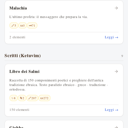
Malachia
L'ultimo profeta: il messaggero che prepara la via.
🔗
5
📜
3
🗝️
71
2 elementi
Leggi →
Scritti (Ketuvim)
9
Libro dei Salmi
Raccolta di 150 componimenti poetici e preghiere dell'antica
tradizione ebraica. Testo parallelo ebraico · greco · traduzione ·
ortodossa.
✨
8
🌀
2
🔗
207
📜
272
150 elementi
Leggi →
Giobbe