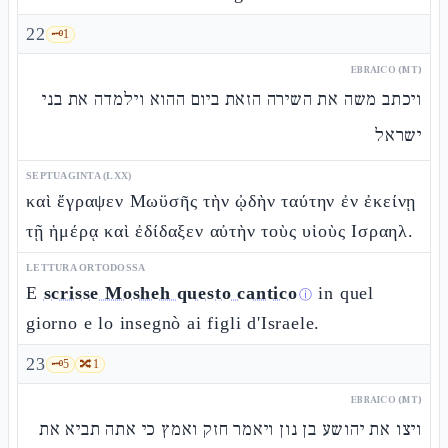
22
🗝️
1
EBRAICO (MT)
ויכתב משה את השירה הזאת ביום ההוא וילמדה את בני
ישראל
SEPTUAGINTA (LXX)
καὶ ἔγραψεν Μωϋσῆς τὴν ᾠδὴν ταύτην ἐν ἐκείνῃ
τῇ ἡμέρᾳ καὶ ἐδίδαξεν αὐτὴν τοὺς υἱοὺς Ισραηλ.
LETTURA ORTODOSSA
E
scrisse Mosheh questo cantico
in quel
ⓘ
giorno e lo insegnò ai figli d'Israele.
23
🗝️
5
🔀
1
EBRAICO (MT)
ויצו את יהושע בן נון ויאמר חזק ואמץ כי אתה תביא את