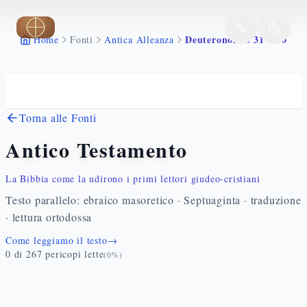
Vai al contenuto principale
Deuteronomio 31 1 30
Home
Fonti
Antica Alleanza
Torna alle Fonti
Antico Testamento
La Bibbia come la udirono i primi lettori giudeo-cristiani
Testo parallelo: ebraico masoretico · Septuaginta · traduzione
· lettura ortodossa
Come leggiamo il testo
→
0
di
267
pericopi lette
(
0
%)