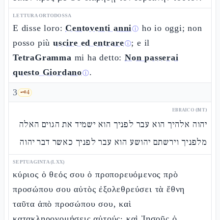
LETTURA ORTODOSSA
E disse loro:
Centoventi anni
ho io oggi; non
ⓘ
posso più
uscire ed entrare
; e il
ⓘ
TetraGramma
mi ha detto:
Non passerai
questo Giordano
.
ⓘ
3
🗝️
4
EBRAICO (MT)
יהוה אלהיך הוא עבר לפניך הוא ישמיד את הגוים האלה
מלפניך וירשתם יהושע הוא עבר לפניך כאשר דבר יהוה
SEPTUAGINTA (LXX)
κύριος ὁ θεός σου ὁ προπορευόμενος πρὸ
προσώπου σου αὐτὸς ἐξολεθρεύσει τὰ ἔθνη
ταῦτα ἀπὸ προσώπου σου, καὶ
κατακληρονομήσεις αὐτούς· καὶ Ἰησοῦς ὁ