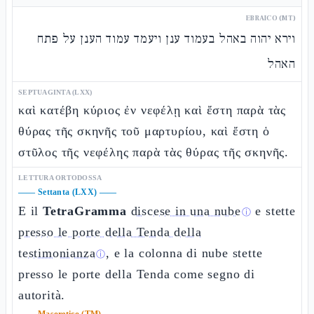
EBRAICO (MT)
וירא יהוה באהל בעמוד ענן ויעמד עמוד הענן על פתח
האהל
SEPTUAGINTA (LXX)
καὶ κατέβη κύριος ἐν νεφέλῃ καὶ ἔστη παρὰ τὰς
θύρας τῆς σκηνῆς τοῦ μαρτυρίου, καὶ ἔστη ὁ
στῦλος τῆς νεφέλης παρὰ τὰς θύρας τῆς σκηνῆς.
LETTURA ORTODOSSA
——
Settanta (LXX)
——
E il
TetraGramma
discese in una nube
e stette
ⓘ
presso le porte della Tenda della
testimonianza
, e la colonna di nube stette
ⓘ
presso le porte della Tenda come segno di
autorità.