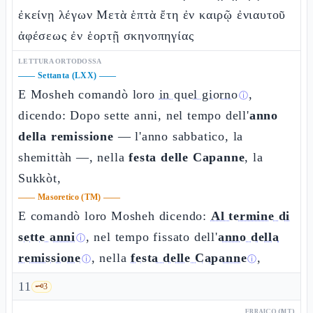
ἐκείνῃ λέγων Μετὰ ἑπτὰ ἔτη ἐν καιρῷ ἐνιαυτοῦ
ἀφέσεως ἐν ἑορτῇ σκηνοπηγίας
LETTURA ORTODOSSA
——
Settanta (LXX)
——
E Mosheh comandò loro
in quel giorno
,
ⓘ
dicendo: Dopo sette anni, nel tempo dell'
anno
della remissione
— l'anno sabbatico, la
shemittàh —, nella
festa delle Capanne
, la
Sukkòt,
——
Masoretico (TM)
——
E comandò loro Mosheh dicendo:
Al termine di
sette anni
, nel tempo fissato dell'
anno della
ⓘ
remissione
, nella
festa delle Capanne
,
ⓘ
ⓘ
11
🗝️
3
EBRAICO (MT)