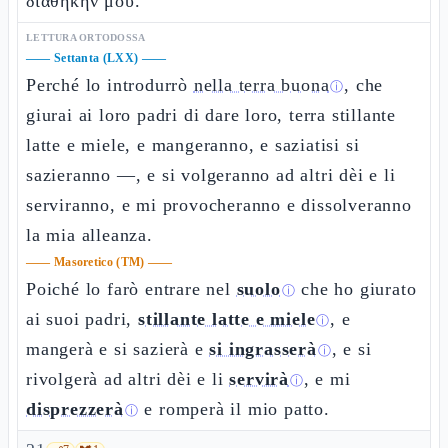
διαθήκην μου.
LETTURA ORTODOSSA
——
Settanta (LXX)
——
Perché lo introdurrò
nella terra buona
, che
ⓘ
giurai ai loro padri di dare loro, terra stillante
latte e miele, e mangeranno, e saziatisi si
sazieranno —, e si volgeranno ad altri dèi e li
serviranno, e mi provocheranno e dissolveranno
la mia alleanza.
——
Masoretico (TM)
——
Poiché lo farò entrare nel
suolo
che ho giurato
ⓘ
ai suoi padri,
stillante latte e miele
, e
ⓘ
mangerà e si sazierà e
si ingrasserà
, e si
ⓘ
rivolgerà ad altri dèi e li
servirà
, e mi
ⓘ
disprezzerà
e romperà il mio patto.
ⓘ