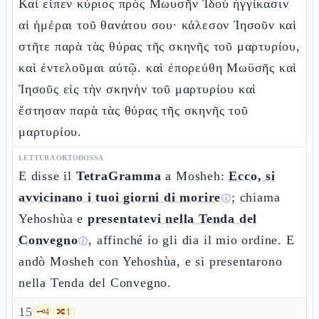
Καὶ εἶπεν κύριος πρὸς Μωυσῆν Ἰδοὺ ἠγγίκασιν
αἱ ἡμέραι τοῦ θανάτου σου· κάλεσον Ἰησοῦν καὶ
στῆτε παρὰ τὰς θύρας τῆς σκηνῆς τοῦ μαρτυρίου,
καὶ ἐντελοῦμαι αὐτῷ. καὶ ἐπορεύθη Μωϋσῆς καὶ
Ἰησοῦς εἰς τὴν σκηνὴν τοῦ μαρτυρίου καὶ
ἔστησαν παρὰ τὰς θύρας τῆς σκηνῆς τοῦ
μαρτυρίου.
LETTURA ORTODOSSA
E disse il
TetraGramma
a Mosheh:
Ecco, si
avvicinano i tuoi giorni di morire
; chiama
ⓘ
Yehoshùa e
presentatevi nella Tenda del
Convegno
, affinché io gli dia il mio ordine. E
ⓘ
andò Mosheh con Yehoshùa, e si presentarono
nella Tenda del Convegno.
15
🗝️
4
🔀
1