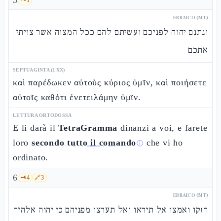
5
EBRAICO (MT)
ונתנם יהוה לפניכם ועשיתם להם ככל המצוה אשר צויתי
אתכם
SEPTUAGINTA (LXX)
καὶ παρέδωκεν αὐτοὺς κύριος ὑμῖν, καὶ ποιήσετε
αὐτοῖς καθότι ἐνετειλάμην ὑμῖν.
LETTURA ORTODOSSA
E li darà il
TetraGramma
dinanzi a voi, e farete
loro
secondo tutto il comando
che vi ho
ⓘ
ordinato.
6
🗝️
4
🔗
3
EBRAICO (MT)
חזקו ואמצו אל תיראו ואל תערצו מפניהם כי יהוה אלהיך