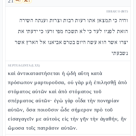
21
🗝️
7
🔀
1
EBRAICO (MT)
והיה כי תמצאן אתו רעות רבות וצרות וענתה השירה
הזאת לפניו לעד כי לא תשכח מפי זרעו כי ידעתי את
יצרו אשר הוא עשה היום בטרם אביאנו אל הארץ אשר
נשבעתי
SEPTUAGINTA (LXX)
καὶ ἀντικαταστήσεται ἡ ᾠδὴ αὕτη κατὰ
πρόσωπον μαρτυροῦσα, οὐ γὰρ μὴ ἐπιλησθῇ ἀπὸ
στόματος αὐτῶν καὶ ἀπὸ στόματος τοῦ
σπέρματος αὐτῶν· ἐγὼ γὰρ οἶδα τὴν πονηρίαν
αὐτῶν, ὅσα ποιοῦσιν ὧδε σήμερον πρὸ τοῦ
εἰσαγαγεῖν με αὐτοὺς εἰς τὴν γῆν τὴν ἀγαθήν, ἣν
ὤμοσα τοῖς πατράσιν αὐτῶν.