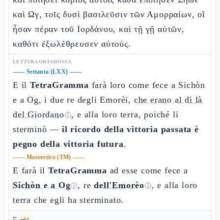
καὶ Ωγ, τοῖς δυσὶ βασιλεῦσιν τῶν Αμορραίων, οἳ
ἦσαν πέραν τοῦ Ιορδάνου, καὶ τῇ γῇ αὐτῶν,
καθότι ἐξωλέθρευσεν αὐτούς.
LETTURA ORTODOSSA
——
Settanta (LXX)
——
E il
TetraGramma
farà loro come fece a Sichòn
e a Og, i due re degli Emorèi,
che erano al di là
del Giordano
, e alla loro terra, poiché li
ⓘ
sterminò —
il ricordo della vittoria passata è
pegno della vittoria futura
.
——
Masoretico (TM)
——
E farà il
TetraGramma
ad esse come fece a
Sichòn e a Og
, re
dell'Emorèo
, e alla loro
ⓘ
ⓘ
terra che egli ha sterminato.
🗝️
1