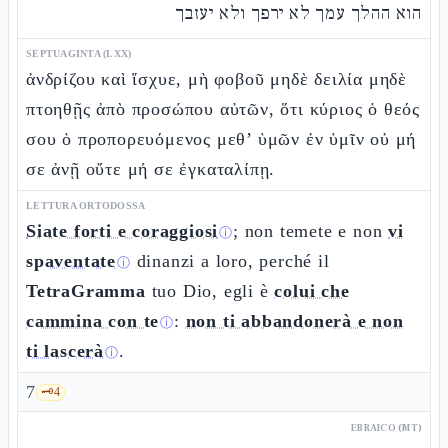
הוא ההלך עמך לא ירפך ולא יעזבך
SEPTUAGINTA (LXX)
ἀνδρίζου καὶ ἴσχυε, μὴ φοβοῦ μηδὲ δειλία μηδὲ
πτοηθῇς ἀπὸ προσώπου αὐτῶν, ὅτι κύριος ὁ θεός
σου ὁ προπορευόμενος μεθ’ ὑμῶν ἐν ὑμῖν οὐ μή
σε ἀνῇ οὔτε μή σε ἐγκαταλίπῃ.
LETTURA ORTODOSSA
Siate forti e coraggiosi
; non temete e non
vi
ⓘ
spaventate
dinanzi a loro, perché il
ⓘ
TetraGramma
tuo Dio, egli è
colui che
cammina con te
:
non ti abbandonerà e non
ⓘ
ti lascerà
.
ⓘ
7
🗝️
4
EBRAICO (MT)