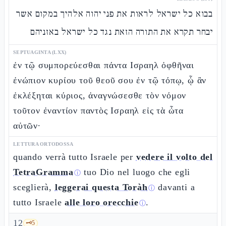
בבוא כל ישראל לראות את פני יהוה אלהיך במקום אשר
יבחר תקרא את התורה הזאת נגד כל ישראל באזניהם
SEPTUAGINTA (LXX)
ἐν τῷ συμπορεύεσθαι πάντα Ισραηλ ὀφθῆναι
ἐνώπιον κυρίου τοῦ θεοῦ σου ἐν τῷ τόπῳ, ᾧ ἂν
ἐκλέξηται κύριος, ἀναγνώσεσθε τὸν νόμον
τοῦτον ἐναντίον παντὸς Ισραηλ εἰς τὰ ὦτα
αὐτῶν·
LETTURA ORTODOSSA
quando verrà tutto Israele per
vedere il volto del
TetraGramma
tuo Dio nel luogo che egli
ⓘ
sceglierà,
leggerai questa Toràh
davanti a
ⓘ
tutto Israele
alle loro orecchie
.
ⓘ
12
🗝️
5