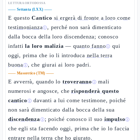
LETTURA ORTODOSSA
——
Settanta (LXX)
——
E questo
Cantico
si ergerà di fronte a loro come
testimonianza
, perché non sarà dimenticato
ⓘ
dalla bocca della loro discendenza; conosco
infatti
la loro malizia
—
quanto fanno
qui
ⓘ
oggi, prima che io li introduca
nella terra
buona
, che giurai ai loro padri.
ⓘ
——
Masoretico (TM)
——
E avverrà, quando lo
troveranno
mali
ⓘ
numerosi e angosce, che
risponderà questo
cantico
davanti a lui come testimone, poiché
ⓘ
non sarà dimenticato dalla bocca della sua
discendenza
; poiché conosco il suo
impulso
ⓘ
ⓘ
che egli sta facendo oggi, prima che io lo faccia
entrare nella terra che ho giurato.