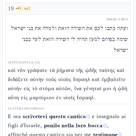
19
🗝️
3
📜
2
EBRAICO (MT)
ועתה כתבו לכם את השירה הזאת ולמדה את בני ישראל
שימה בפיהם למען תהיה לי השירה הזאת לעד בבני
ישראל
SEPTUAGINTA (LXX)
καὶ νῦν γράψατε τὰ ῥήματα τῆς ᾠδῆς ταύτης καὶ
διδάξετε αὐτὴν τοὺς υἱοὺς Ισραηλ καὶ ἐμβαλεῖτε
αὐτὴν εἰς τὸ στόμα αὐτῶν, ἵνα γένηταί μοι ἡ ᾠδὴ
αὕτη εἰς μαρτύριον ἐν υἱοῖς Ισραηλ.
LETTURA ORTODOSSA
E ora
scrivetevi questo cantico
e insegnalo ai
ⓘ
figli d'Israele,
ponilo nella loro bocca
,
ⓘ
affinché questo cantico sia per me
testimone
ⓘ