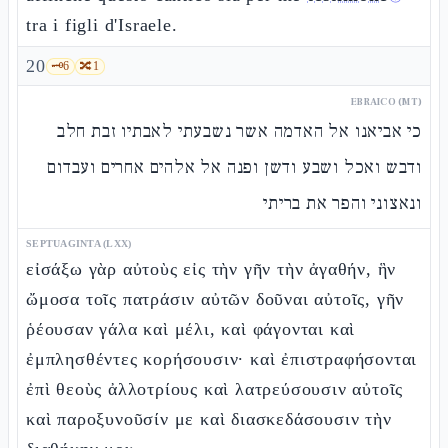
tra i figli d'Israele.
20
🗝️
6
🔀
1
EBRAICO (MT)
כי אביאנו אל האדמה אשר נשבעתי לאבתיו זבת חלב
ודבש ואכל ושבע ודשן ופנה אל אלהים אחרים ועבדום
ונאצוני והפר את בריתי
SEPTUAGINTA (LXX)
εἰσάξω γὰρ αὐτοὺς εἰς τὴν γῆν τὴν ἀγαθήν, ἣν
ὤμοσα τοῖς πατράσιν αὐτῶν δοῦναι αὐτοῖς, γῆν
ῥέουσαν γάλα καὶ μέλι, καὶ φάγονται καὶ
ἐμπλησθέντες κορήσουσιν· καὶ ἐπιστραφήσονται
ἐπὶ θεοὺς ἀλλοτρίους καὶ λατρεύσουσιν αὐτοῖς
καὶ παροξυνοῦσίν με καὶ διασκεδάσουσιν τὴν