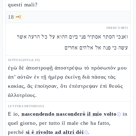
questi mali?
18
🗝️
2
EBRAICO (MT)
ואנכי הסתר אסתיר פני ביום ההוא על כל הרעה אשר
עשה כי פנה אל אלהים אחרים
SEPTUAGINTA (LXX)
ἐγὼ δὲ ἀποστροφῇ ἀποστρέψω τὸ πρόσωπόν μου
ἀπ’ αὐτῶν ἐν τῇ ἡμέρᾳ ἐκείνῃ διὰ πάσας τὰς
κακίας, ἃς ἐποίησαν, ὅτι ἐπέστρεψαν ἐπὶ θεοὺς
ἀλλοτρίους.
LETTURA ORTODOSSA
E io,
nascondendo nasconderò il mio volto
in
ⓘ
quel giorno, per tutto il male che ha fatto,
perché
si è rivolto ad altri dèi
.
ⓘ