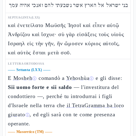
בני ישראל אל הארץ אשר נשבעתי להם ואנכי אהיה עמך
SEPTUAGINTA (LXX)
καὶ ἐνετείλατο Μωϋσῆς Ἰησοῖ καὶ εἶπεν αὐτῷ
Ἀνδρίζου καὶ ἴσχυε· σὺ γὰρ εἰσάξεις τοὺς υἱοὺς
Ισραηλ εἰς τὴν γῆν, ἣν ὤμοσεν κύριος αὐτοῖς,
καὶ αὐτὸς ἔσται μετὰ σοῦ.
LETTURA ORTODOSSA
——
Settanta (LXX)
——
E
Mosheh
comandò a
Yehoshùa
e gli disse:
ⓘ
ⓘ
Sii uomo forte e sii saldo
— l'investitura del
condottiero —, perché tu introdurrai i figli
d'Israele nella terra che
il TetraGramma ha loro
giurato
, ed egli sarà con te come presenza
ⓘ
operante.
——
Masoretico (TM)
——