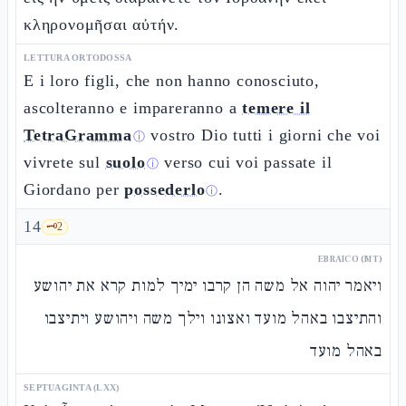
κληρονομῆσαι αὐτήν.
LETTURA ORTODOSSA
E i loro figli, che non hanno conosciuto,
ascolteranno e impareranno a
temere il
TetraGramma
vostro Dio tutti i giorni che voi
ⓘ
vivrete sul
suolo
verso cui voi passate il
ⓘ
Giordano per
possederlo
.
ⓘ
14
🗝️
2
EBRAICO (MT)
ויאמר יהוה אל משה הן קרבו ימיך למות קרא את יהושע
והתיצבו באהל מועד ואצונו וילך משה ויהושע ויתיצבו
באהל מועד
SEPTUAGINTA (LXX)