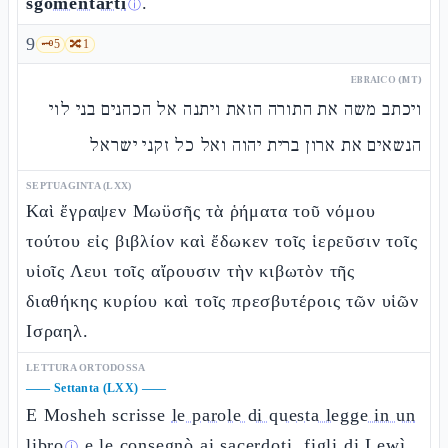
sgomentarti
.
ⓘ
9
🗝️
5
🔀
1
EBRAICO (MT)
ויכתב משה את התורה הזאת ויתנה אל הכהנים בני לוי
הנשאים את ארון ברית יהוה ואל כל זקני ישראל
SEPTUAGINTA (LXX)
Καὶ ἔγραψεν Μωϋσῆς τὰ ῥήματα τοῦ νόμου
τούτου εἰς βιβλίον καὶ ἔδωκεν τοῖς ἱερεῦσιν τοῖς
υἱοῖς Λευι τοῖς αἴρουσιν τὴν κιβωτὸν τῆς
διαθήκης κυρίου καὶ τοῖς πρεσβυτέροις τῶν υἱῶν
Ισραηλ.
LETTURA ORTODOSSA
——
Settanta (LXX)
——
E Mosheh scrisse
le parole di questa legge in un
libro
e le consegnò ai sacerdoti, figli di Lewì,
ⓘ