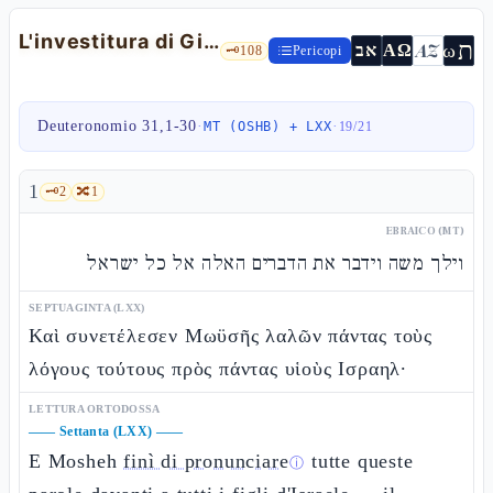
L'investitura di Giosuè, la Torah deposta e il Cantico-testimone — Dt 31,1-30
ת
AZ
ω
אב
ΑΩ
🗝️
108
Pericopi
Deuteronomio 31,1-30
·
·
MT (OSHB) + LXX
19
/
21
1
🗝️
2
🔀
1
EBRAICO (MT)
וילך משה וידבר את הדברים האלה אל כל ישראל
SEPTUAGINTA (LXX)
Καὶ συνετέλεσεν Μωϋσῆς λαλῶν πάντας τοὺς
λόγους τούτους πρὸς πάντας υἱοὺς Ισραηλ·
LETTURA ORTODOSSA
——
Settanta (LXX)
——
E Mosheh
finì di pronunciare
tutte queste
ⓘ