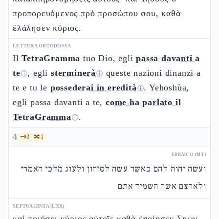
προπορευόμενος πρὸ προσώπου σου, καθὰ
ἐλάλησεν κύριος.
LETTURA ORTODOSSA
Il
TetraGramma
tuo Dio, egli
passa davanti a
te
, egli
sterminerà
queste nazioni dinanzi a
ⓘ
ⓘ
te e tu le
possederai in eredità
. Yehoshùa,
ⓘ
egli passa davanti a te,
come ha parlato il
TetraGramma
.
ⓘ
4
🗝️
3
🔀
1
EBRAICO (MT)
ועשה יהוה להם כאשר עשה לסיחון ולעוג מלכי האמרי
ולארצם אשר השמיד אתם
SEPTUAGINTA (LXX)
καὶ ποιήσει κύριος αὐτοῖς καθὰ ἐποίησεν Σηων