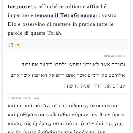
tue porte
, affinché ascoltino e affinché
ⓘ
imparino e
temano il TetraGramma
vostro
ⓘ
Dio e osservino di mettere in pratica tutte le
parole di questa Toràh.
13
🗝️
3
EBRAICO (MT)
ובניהם אשר לא ידעו ישמעו ולמדו ליראה את יהוה
אלהיכם כל הימים אשר אתם חיים על האדמה אשר אתם
עברים את הירדן שמה לרשתה
SEPTUAGINTA (LXX)
καὶ οἱ υἱοὶ αὐτῶν, οἳ οὐκ οἴδασιν, ἀκούσονται
καὶ μαθήσονται φοβεῖσθαι κύριον τὸν θεὸν ὑμῶν
πάσας τὰς ἡμέρας, ὅσας αὐτοὶ ζῶσιν ἐπὶ τῆς γῆς,
εἰς ἣν ὑμεῖς διαβαίνετε τὸν Ιορδάνην ἐκεῖ