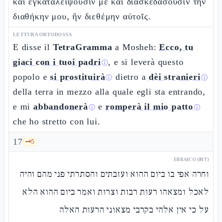
καὶ ἐγκαταλείψουσίν με καὶ διασκεδάσουσιν τὴν
διαθήκην μου, ἣν διεθέμην αὐτοῖς.
LETTURA ORTODOSSA
E disse il
TetraGramma
a Mosheh:
Ecco, tu
giaci con i tuoi padri
, e si leverà questo
ⓘ
popolo e
si prostituirà
dietro a
dèi stranieri
ⓘ
ⓘ
della terra in mezzo alla quale egli sta entrando,
e mi
abbandonerà
e
romperà il mio patto
ⓘ
ⓘ
che ho stretto con lui.
17
🗝️
5
EBRAICO (MT)
וחרה אפי בו ביום ההוא ועזבתים והסתרתי פני מהם והיה
לאכל ומצאהו רעות רבות וצרות ואמר ביום ההוא הלא
על כי אין אלהי בקרבי מצאוני הרעות האלה