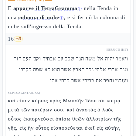
——
Masoretico (TM)
——
E
apparve il TetraGramma
nella Tenda in
ⓘ
una
colonna di nube
, e si fermò la colonna di
ⓘ
nube sull'ingresso della Tenda.
16
🗝️
5
EBRAICO (MT)
ויאמר יהוה אל משה הנך שכב עם אבתיך וקם העם הזה
וזנה אחרי אלהי נכר הארץ אשר הוא בא שמה בקרבו
ועזבני והפר את בריתי אשר כרתי אתו
SEPTUAGINTA (LXX)
καὶ εἶπεν κύριος πρὸς Μωυσῆν Ἰδοὺ σὺ κοιμᾷ
μετὰ τῶν πατέρων σου, καὶ ἀναστὰς ὁ λαὸς
οὗτος ἐκπορνεύσει ὀπίσω θεῶν ἀλλοτρίων τῆς
γῆς, εἰς ἣν οὗτος εἰσπορεύεται ἐκεῖ εἰς αὐτήν,