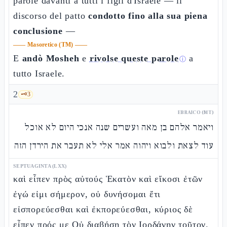
parole davanti a tutti i figli d'Israele — il
discorso del patto
condotto fino alla sua piena
conclusione
—
——
Masoretico (TM)
——
E
andò Mosheh
e
rivolse queste parole
a
ⓘ
tutto Israele.
2
🗝️
3
EBRAICO (MT)
ויאמר אלהם בן מאה ועשרים שנה אנכי היום לא אוכל
עוד לצאת ולבוא ויהוה אמר אלי לא תעבר את הירדן הזה
SEPTUAGINTA (LXX)
καὶ εἶπεν πρὸς αὐτούς Ἑκατὸν καὶ εἴκοσι ἐτῶν
ἐγώ εἰμι σήμερον, οὐ δυνήσομαι ἔτι
εἰσπορεύεσθαι καὶ ἐκπορεύεσθαι, κύριος δὲ
εἶπεν πρός με Οὐ διαβήσῃ τὸν Ιορδάνην τοῦτον.