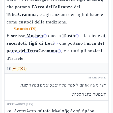
che portano l'
Arca dell'alleanza
del
TetraGramma
, e agli anziani dei figli d'Israele
come custodi della tradizione.
——
Masoretico (TM)
——
E
scrisse Mosheh
questa
Toràh
e la diede
ai
ⓘ
ⓘ
sacerdoti, figli di Levi
che portano l'
arca del
ⓘ
patto del TetraGramma
, e a tutti gli anziani
ⓘ
d'Israele.
10
🗝️
4
🔀
1
EBRAICO (MT)
ויצו משה אותם לאמר מקץ שבע שנים במעד שנת
השמטה בחג הסכות
SEPTUAGINTA (LXX)
καὶ ἐνετείλατο αὐτοῖς Μωϋσῆς ἐν τῇ ἡμέρᾳ