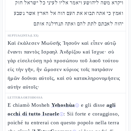
ויקרא משה ליהושע ויאמר אליו לעיני כל ישראל חזק
ואמץ כי אתה תבוא את העם הזה אל הארץ אשר נשבע
יהוה לאבתם לתת להם ואתה תנחילנה אותם
SEPTUAGINTA (LXX)
Καὶ ἐκάλεσεν Μωϋσῆς Ἰησοῦν καὶ εἶπεν αὐτῷ
ἔναντι παντὸς Ισραηλ Ἀνδρίζου καὶ ἴσχυε· σὺ
γὰρ εἰσελεύσῃ πρὸ προσώπου τοῦ λαοῦ τούτου
εἰς τὴν γῆν, ἣν ὤμοσεν κύριος τοῖς πατράσιν
ἡμῶν δοῦναι αὐτοῖς, καὶ σὺ κατακληρονομήσεις
αὐτὴν αὐτοῖς·
LETTURA ORTODOSSA
E chiamò Mosheh
Yehoshùa
e gli disse
agli
ⓘ
occhi di tutto Israele
: Sii forte e coraggioso,
ⓘ
poiché tu entrerai con questo popolo nella terra