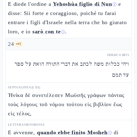
E diede l'ordine a
Yehoshùa figlio di Nun
e
ⓘ
disse: Sii forte e coraggioso, poiché tu farai
entrare i figli d'Israele nella terra che ho giurato
loro, e io
sarò con te
.
ⓘ
24
🗝️
3
EBRAICO (MT)
ויהי ככלות משה לכתב את דברי התורה הזאת על ספר
עד תמם
SEPTUAGINTA (LXX)
Ἡνίκα δὲ συνετέλεσεν Μωϋσῆς γράφων πάντας
τοὺς λόγους τοῦ νόμου τούτου εἰς βιβλίον ἕως
εἰς τέλος,
LETTURA ORTODOSSA
E avvenne,
quando ebbe finito Mosheh
di
ⓘ