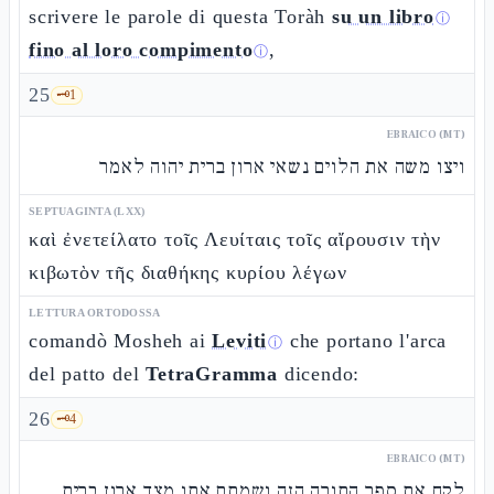
scrivere le parole di questa Toràh
su un libro
ⓘ
fino al loro compimento
,
ⓘ
25
🗝️
1
EBRAICO (MT)
ויצו משה את הלוים נשאי ארון ברית יהוה לאמר
SEPTUAGINTA (LXX)
καὶ ἐνετείλατο τοῖς Λευίταις τοῖς αἴρουσιν τὴν
κιβωτὸν τῆς διαθήκης κυρίου λέγων
LETTURA ORTODOSSA
comandò Mosheh ai
Leviti
che portano l'arca
ⓘ
del patto del
TetraGramma
dicendo:
26
🗝️
4
EBRAICO (MT)
לקח את ספר התורה הזה ושמתם אתו מצד ארון ברית