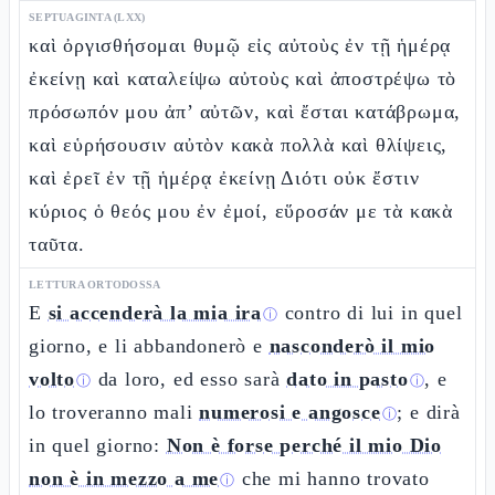
SEPTUAGINTA (LXX)
καὶ ὀργισθήσομαι θυμῷ εἰς αὐτοὺς ἐν τῇ ἡμέρᾳ
ἐκείνῃ καὶ καταλείψω αὐτοὺς καὶ ἀποστρέψω τὸ
πρόσωπόν μου ἀπ’ αὐτῶν, καὶ ἔσται κατάβρωμα,
καὶ εὑρήσουσιν αὐτὸν κακὰ πολλὰ καὶ θλίψεις,
καὶ ἐρεῖ ἐν τῇ ἡμέρᾳ ἐκείνῃ Διότι οὐκ ἔστιν
κύριος ὁ θεός μου ἐν ἐμοί, εὕροσάν με τὰ κακὰ
ταῦτα.
LETTURA ORTODOSSA
E
si accenderà la mia ira
contro di lui in quel
ⓘ
giorno, e li abbandonerò e
nasconderò il mio
volto
da loro, ed esso sarà
dato in pasto
, e
ⓘ
ⓘ
lo troveranno mali
numerosi e angosce
; e dirà
ⓘ
in quel giorno:
Non è forse perché il mio Dio
non è in mezzo a me
che mi hanno trovato
ⓘ