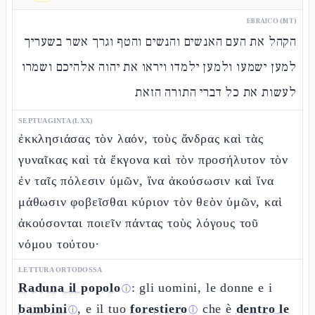
EBRAICO (MT)
הקהל את העם האנשים והנשים והטף וגרך אשר בשעריך
למען ישמעו ולמען ילמדו ויראו את יהוה אלהיכם ושמרו
לעשות את כל דברי התורה הזאת
SEPTUAGINTA (LXX)
ἐκκλησιάσας τὸν λαόν, τοὺς ἄνδρας καὶ τὰς
γυναῖκας καὶ τὰ ἔκγονα καὶ τὸν προσήλυτον τὸν
ἐν ταῖς πόλεσιν ὑμῶν, ἵνα ἀκούσωσιν καὶ ἵνα
μάθωσιν φοβεῖσθαι κύριον τὸν θεὸν ὑμῶν, καὶ
ἀκούσονται ποιεῖν πάντας τοὺς λόγους τοῦ
νόμου τούτου·
LETTURA ORTODOSSA
Raduna il popolo
: gli uomini, le donne e i
ⓘ
bambini
, e il tuo
forestiero
che è
dentro le
ⓘ
ⓘ