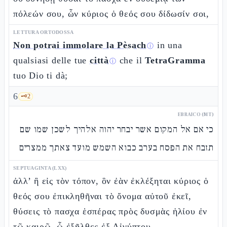
πόλεών σου, ὧν κύριος ὁ θεός σου δίδωσίν σοι,
LETTURA ORTODOSSA
Non potrai immolare la Pèsach
in una
ⓘ
qualsiasi delle tue
città
che il
TetraGramma
ⓘ
tuo Dio ti dà;
6
🗝️
2
EBRAICO (MT)
כי אם אל המקום אשר יבחר יהוה אלהיך לשכן שמו שם
תזבח את הפסח בערב כבוא השמש מועד צאתך ממצרים
SEPTUAGINTA (LXX)
ἀλλ’ ἢ εἰς τὸν τόπον, ὃν ἐὰν ἐκλέξηται κύριος ὁ
θεός σου ἐπικληθῆναι τὸ ὄνομα αὐτοῦ ἐκεῖ,
θύσεις τὸ πασχα ἑσπέρας πρὸς δυσμὰς ἡλίου ἐν
τῷ καιρῷ, ᾧ ἐξῆλθες ἐξ Αἰγύπτου,