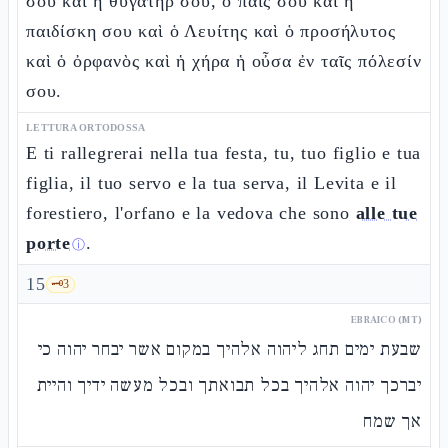
σου καὶ ἡ θυγάτηρ σου, ὁ παῖς σου καὶ ἡ
παιδίσκη σου καὶ ὁ Λευίτης καὶ ὁ προσήλυτος
καὶ ὁ ὀρφανὸς καὶ ἡ χήρα ἡ οὖσα ἐν ταῖς πόλεσίν
σου.
LETTURA ORTODOSSA
E ti rallegrerai nella tua festa, tu, tuo figlio e tua
figlia, il tuo servo e la tua serva, il Levita e il
forestiero, l'orfano e la vedova che sono
alle tue
porte
.
ⓘ
15
🗝️
3
EBRAICO (MT)
שבעת ימים תחג ליהוה אלהיך במקום אשר יבחר יהוה כי
יברכך יהוה אלהיך בכל תבואתך ובכל מעשה ידיך והיית
אך שמח