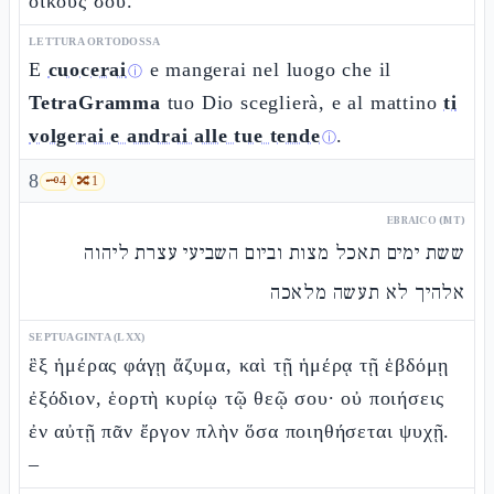
οἴκους σου.
LETTURA ORTODOSSA
E
cuocerai
e mangerai nel luogo che il
ⓘ
TetraGramma
tuo Dio sceglierà, e al mattino
ti
volgerai e andrai alle tue tende
.
ⓘ
8
🗝️
4
🔀
1
EBRAICO (MT)
ששת ימים תאכל מצות וביום השביעי עצרת ליהוה
אלהיך לא תעשה מלאכה
SEPTUAGINTA (LXX)
ἓξ ἡμέρας φάγῃ ἄζυμα, καὶ τῇ ἡμέρᾳ τῇ ἑβδόμῃ
ἐξόδιον, ἑορτὴ κυρίῳ τῷ θεῷ σου· οὐ ποιήσεις
ἐν αὐτῇ πᾶν ἔργον πλὴν ὅσα ποιηθήσεται ψυχῇ.
–