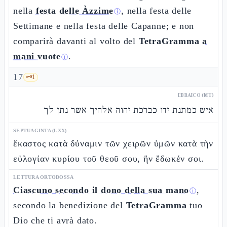
nella
festa delle Àzzime
, nella festa delle
ⓘ
Settimane e nella festa delle Capanne; e non
comparirà davanti al volto del
TetraGramma
a
mani vuote
.
ⓘ
17
🗝️
1
EBRAICO (MT)
איש כמתנת ידו כברכת יהוה אלהיך אשר נתן לך
SEPTUAGINTA (LXX)
ἕκαστος κατὰ δύναμιν τῶν χειρῶν ὑμῶν κατὰ τὴν
εὐλογίαν κυρίου τοῦ θεοῦ σου, ἣν ἔδωκέν σοι.
LETTURA ORTODOSSA
Ciascuno secondo il dono della sua mano
,
ⓘ
secondo la benedizione del
TetraGramma
tuo
Dio che ti avrà dato.