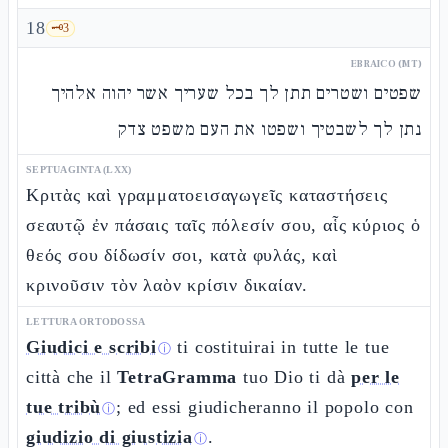
18
🗝️
3
EBRAICO (MT)
שפטים ושטרים תתן לך בכל שעריך אשר יהוה אלהיך
נתן לך לשבטיך ושפטו את העם משפט צדק
SEPTUAGINTA (LXX)
Κριτὰς καὶ γραμματοεισαγωγεῖς καταστήσεις
σεαυτῷ ἐν πάσαις ταῖς πόλεσίν σου, αἷς κύριος ὁ
θεός σου δίδωσίν σοι, κατὰ φυλάς, καὶ
κρινοῦσιν τὸν λαὸν κρίσιν δικαίαν.
LETTURA ORTODOSSA
Giudici e scribi
ti costituirai in tutte le tue
ⓘ
città che il
TetraGramma
tuo Dio ti dà
per le
tue tribù
; ed essi giudicheranno il popolo con
ⓘ
giudizio di giustizia
.
ⓘ