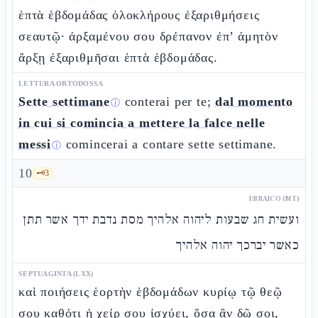
ἑπτὰ ἑβδομάδας ὁλοκλήρους ἐξαριθμήσεις
σεαυτῷ· ἀρξαμένου σου δρέπανον ἐπ’ ἀμητὸν
ἄρξῃ ἐξαριθμῆσαι ἑπτὰ ἑβδομάδας.
LETTURA ORTODOSSA
Sette settimane
conterai per te;
dal momento
ⓘ
in cui si comincia a mettere la falce nelle
messi
comincerai a contare sette settimane.
ⓘ
10
🗝️
3
EBRAICO (MT)
ועשית חג שבעות ליהוה אלהיך מסת נדבת ידך אשר תתן
כאשר יברכך יהוה אלהיך
SEPTUAGINTA (LXX)
καὶ ποιήσεις ἑορτὴν ἑβδομάδων κυρίῳ τῷ θεῷ
σου καθότι ἡ χείρ σου ἰσχύει, ὅσα ἂν δῷ σοι,