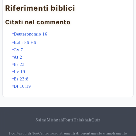
Riferimenti biblici
Citati nel commento
Deuteronomio 16
Isaia 56–66
Gv 7
At 2
Es 23
Lv 19
Es 23:8
Dt 16:19
Salmi
Mishnah
Fonti
Halakhah
Quiz
I contenuti di TeoCentro sono strumenti di orientamento e ampliamento