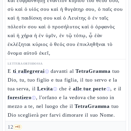
καὶ εὐφρανθήσῃ ἐναντίον κυρίου τοῦ θεοῦ σου,
σὺ καὶ ὁ υἱός σου καὶ ἡ θυγάτηρ σου, ὁ παῖς σου
καὶ ἡ παιδίσκη σου καὶ ὁ Λευίτης ὁ ἐν ταῖς
πόλεσίν σου καὶ ὁ προσήλυτος καὶ ὁ ὀρφανὸς
καὶ ἡ χήρα ἡ ἐν ὑμῖν, ἐν τῷ τόπῳ, ᾧ ἐὰν
ἐκλέξηται κύριος ὁ θεός σου ἐπικληθῆναι τὸ
ὄνομα αὐτοῦ ἐκεῖ,
LETTURA ORTODOSSA
E
ti rallegrerai
davanti al
TetraGramma
tuo
ⓘ
Dio, tu, tuo figlio e tua figlia, il tuo servo e la
tua serva, il
Levita
che è
alle tue porte
, e il
ⓘ
ⓘ
forestiero
, l'orfano e la vedova che sono in
ⓘ
mezzo a te, nel luogo che il
TetraGramma
tuo
Dio sceglierà per farvi dimorare il suo Nome.
12
🗝️
3