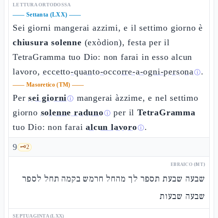
LETTURA ORTODOSSA
——
Settanta (LXX)
——
Sei giorni mangerai azzimi, e il settimo giorno è
chiusura solenne
(exòdion), festa per il
TetraGramma tuo Dio: non farai in esso alcun
lavoro,
eccetto-quanto-occorre-a-ogni-persona
.
ⓘ
——
Masoretico (TM)
——
Per
sei giorni
mangerai àzzime, e nel settimo
ⓘ
giorno
solenne raduno
per il
TetraGramma
ⓘ
tuo Dio: non farai
alcun lavoro
.
ⓘ
9
🗝️
2
EBRAICO (MT)
שבעה שבעת תספר לך מהחל חרמש בקמה תחל לספר
שבעה שבעות
SEPTUAGINTA (LXX)