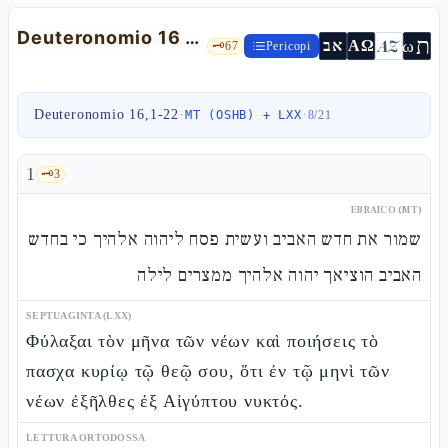
Deuteronomio 16 — Le tre feste di pellegrinaggio e «giustizia giustizia perseguirai»
ת
AZ
ω
אב
ΑΩ
🗝️
67
Pericopi
Deuteronomio 16,1-22
·
·
MT (OSHB) + LXX
8
/
21
1
🗝️
3
EBRAICO (MT)
שמור את חדש האביב ועשית פסח ליהוה אלהיך כי בחדש
האביב הוציאך יהוה אלהיך ממצרים לילה
SEPTUAGINTA (LXX)
Φύλαξαι τὸν μῆνα τῶν νέων καὶ ποιήσεις τὸ
πασχα κυρίῳ τῷ θεῷ σου, ὅτι ἐν τῷ μηνὶ τῶν
νέων ἐξῆλθες ἐξ Αἰγύπτου νυκτός.
LETTURA ORTODOSSA