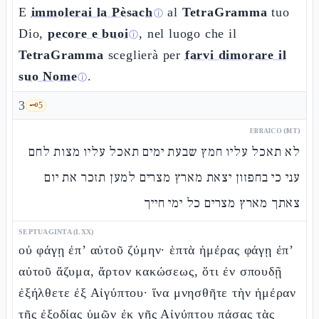
E
immolerai la Pèsach
al
TetraGramma
tuo
ⓘ
Dio,
pecore e buoi
, nel luogo che il
ⓘ
TetraGramma
sceglierà per
farvi dimorare il
suo Nome
.
ⓘ
3
🗝️
5
EBRAICO (MT)
לא תאכל עליו חמץ שבעת ימים תאכל עליו מצות לחם
עני כי בחפזון יצאת מארץ מצרים למען תזכר את יום
צאתך מארץ מצרים כל ימי חייך
SEPTUAGINTA (LXX)
οὐ φάγῃ ἐπ’ αὐτοῦ ζύμην· ἑπτὰ ἡμέρας φάγῃ ἐπ’
αὐτοῦ ἄζυμα, ἄρτον κακώσεως, ὅτι ἐν σπουδῇ
ἐξήλθετε ἐξ Αἰγύπτου· ἵνα μνησθῆτε τὴν ἡμέραν
τῆς ἐξοδίας ὑμῶν ἐκ γῆς Αἰγύπτου πάσας τὰς