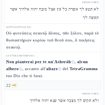
EBRAICO (MT)
לא תטע לך אשרה כל עץ אצל מזבח יהוה אלהיך אשר
תעשה לך
SEPTUAGINTA (LXX)
Οὐ φυτεύσεις σεαυτῷ ἄλσος, πᾶν ξύλον, παρὰ τὸ
θυσιαστήριον κυρίου τοῦ θεοῦ σου, ὃ ποιήσεις
σεαυτῷ.
LETTURA ORTODOSSA
Non pianterai per te un'Asheràh
,
alcun
ⓘ
albero
, accanto all'
altare
del
TetraGramma
ⓘ
ⓘ
tuo Dio che ti farai.
22
🗝️
2
EBRAICO (MT)
ולא תקים לך מצבה אשר שנא יהוה אלהיך