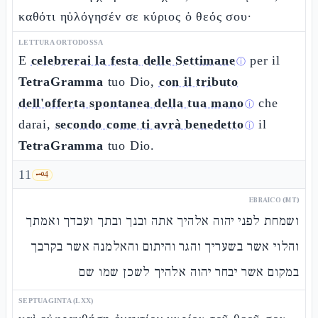
καθότι ηὐλόγησέν σε κύριος ὁ θεός σου·
LETTURA ORTODOSSA
E
celebrerai la festa delle Settimane
per il
ⓘ
TetraGramma
tuo Dio,
con il tributo
dell'offerta spontanea della tua mano
che
ⓘ
darai,
secondo come ti avrà benedetto
il
ⓘ
TetraGramma
tuo Dio.
11
🗝️
4
EBRAICO (MT)
ושמחת לפני יהוה אלהיך אתה ובנך ובתך ועבדך ואמתך
והלוי אשר בשעריך והגר והיתום והאלמנה אשר בקרבך
במקום אשר יבחר יהוה אלהיך לשכן שמו שם
SEPTUAGINTA (LXX)