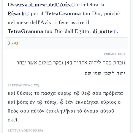
Osserva il mese dell'Avìv
e celebra la
ⓘ
Pèsach
per il
TetraGramma
tuo Dio, poiché
ⓘ
nel mese dell'Avìv ti fece uscire il
TetraGramma
tuo Dio dall'Egitto,
di notte
.
ⓘ
2
🗝️
3
EBRAICO (MT)
וזבחת פסח ליהוה אלהיך צאן ובקר במקום אשר יבחר
יהוה לשכן שמו שם
SEPTUAGINTA (LXX)
καὶ θύσεις τὸ πασχα κυρίῳ τῷ θεῷ σου πρόβατα
καὶ βόας ἐν τῷ τόπῳ, ᾧ ἐὰν ἐκλέξηται κύριος ὁ
θεός σου αὐτὸν ἐπικληθῆναι τὸ ὄνομα αὐτοῦ
ἐκεῖ.
LETTURA ORTODOSSA