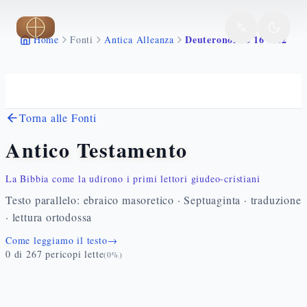
Vai al contenuto principale
Deuteronomio 16 1 22
Home
Fonti
Antica Alleanza
Torna alle Fonti
Antico Testamento
La Bibbia come la udirono i primi lettori giudeo-cristiani
Testo parallelo: ebraico masoretico · Septuaginta · traduzione
· lettura ortodossa
Come leggiamo il testo
→
0
di
267
pericopi lette
(
0
%)