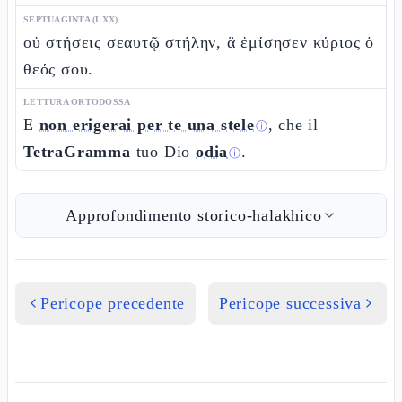
SEPTUAGINTA (LXX)
οὐ στήσεις σεαυτῷ στήλην, ἃ ἐμίσησεν κύριος ὁ
θεός σου.
LETTURA ORTODOSSA
E
non erigerai per te una stele
, che il
ⓘ
TetraGramma
tuo Dio
odia
.
ⓘ
Approfondimento storico-halakhico
Pericope precedente
Pericope successiva