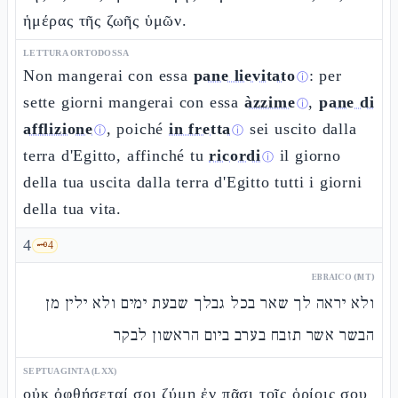
ἡμέρας τῆς ζωῆς ὑμῶν.
LETTURA ORTODOSSA
Non mangerai con essa
pane lievitato
: per
ⓘ
sette giorni mangerai con essa
àzzime
,
pane di
ⓘ
afflizione
, poiché
in fretta
sei uscito dalla
ⓘ
ⓘ
terra d'Egitto, affinché tu
ricordi
il giorno
ⓘ
della tua uscita dalla terra d'Egitto tutti i giorni
della tua vita.
4
🗝️
4
EBRAICO (MT)
ולא יראה לך שאר בכל גבלך שבעת ימים ולא ילין מן
הבשר אשר תזבח בערב ביום הראשון לבקר
SEPTUAGINTA (LXX)
οὐκ ὀφθήσεταί σοι ζύμη ἐν πᾶσι τοῖς ὁρίοις σου