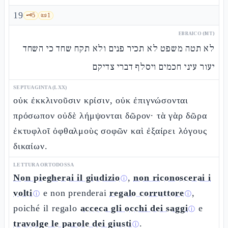
19
🗝️
5
📜
1
EBRAICO (MT)
לא תטה משפט לא תכיר פנים ולא תקח שחד כי השחד
יעור עיני חכמים ויסלף דברי צדיקם
SEPTUAGINTA (LXX)
οὐκ ἐκκλινοῦσιν κρίσιν, οὐκ ἐπιγνώσονται
πρόσωπον οὐδὲ λήμψονται δῶρον· τὰ γὰρ δῶρα
ἐκτυφλοῖ ὀφθαλμοὺς σοφῶν καὶ ἐξαίρει λόγους
δικαίων.
LETTURA ORTODOSSA
Non piegherai il giudizio
,
non riconoscerai i
ⓘ
volti
e non prenderai
regalo corruttore
,
ⓘ
ⓘ
poiché il regalo
acceca gli occhi dei saggi
e
ⓘ
travolge le parole dei giusti
.
ⓘ