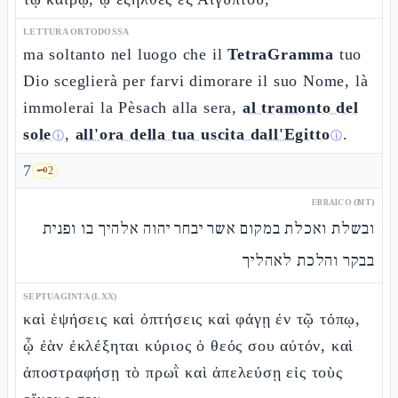
LETTURA ORTODOSSA
ma soltanto nel luogo che il
TetraGramma
tuo
Dio sceglierà per farvi dimorare il suo Nome, là
immolerai la Pèsach alla sera,
al tramonto del
sole
,
all'ora della tua uscita dall'Egitto
.
ⓘ
ⓘ
7
🗝️
2
EBRAICO (MT)
ובשלת ואכלת במקום אשר יבחר יהוה אלהיך בו ופנית
בבקר והלכת לאהליך
SEPTUAGINTA (LXX)
καὶ ἑψήσεις καὶ ὀπτήσεις καὶ φάγῃ ἐν τῷ τόπῳ,
ᾧ ἐὰν ἐκλέξηται κύριος ὁ θεός σου αὐτόν, καὶ
ἀποστραφήσῃ τὸ πρωῒ καὶ ἀπελεύσῃ εἰς τοὺς