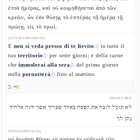
ἑπτὰ ἡμέρας, καὶ οὐ κοιμηθήσεται ἀπὸ τῶν
κρεῶν, ὧν ἐὰν θύσῃς τὸ ἑσπέρας τῇ ἡμέρᾳ τῇ
πρώτῃ, εἰς τὸ πρωί.
LETTURA ORTODOSSA
E
non si veda presso di te lievito
in tutto il
ⓘ
tuo
territorio
per sette giorni; e della carne
ⓘ
che
immolerai alla sera
del primo giorno
ⓘ
nulla
pernotterà
fino al mattino.
ⓘ
5
🗝️
2
EBRAICO (MT)
לא תוכל לזבח את הפסח באחד שעריך אשר יהוה אלהיך
נתן לך
SEPTUAGINTA (LXX)
οὐ δυνήσῃ θῦσαι τὸ πασχα ἐν οὐδεμιᾷ τῶν