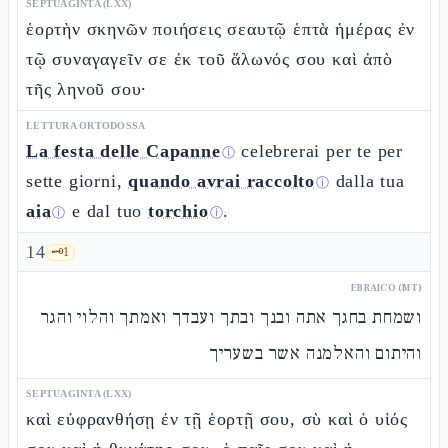
SEPTUAGINTA (LXX)
ἑορτὴν σκηνῶν ποιήσεις σεαυτῷ ἑπτὰ ἡμέρας ἐν
τῷ συναγαγεῖν σε ἐκ τοῦ ἅλωνός σου καὶ ἀπὸ
τῆς ληνοῦ σου·
LETTURA ORTODOSSA
La festa delle Capanne
celebrerai per te per
ⓘ
sette giorni,
quando avrai raccolto
dalla tua
ⓘ
aia
e dal tuo
torchio
.
ⓘ
ⓘ
14
🗝️
1
EBRAICO (MT)
ושמחת בחגך אתה ובנך ובתך ועבדך ואמתך והלוי והגר
והיתום והאלמנה אשר בשעריך
SEPTUAGINTA (LXX)
καὶ εὐφρανθήσῃ ἐν τῇ ἑορτῇ σου, σὺ καὶ ὁ υἱός