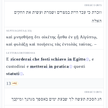
EBRAICO (MT)
וזכרת כי עבד היית במצרים ושמרת ועשית את החקים
האלה
SEPTUAGINTA (LXX)
καὶ μνησθήσῃ ὅτι οἰκέτης ἦσθα ἐν γῇ Αἰγύπτῳ,
καὶ φυλάξῃ καὶ ποιήσεις τὰς ἐντολὰς ταύτας. –
LETTURA ORTODOSSA
E
ricorderai che fosti schiavo in Egitto
, e
ⓘ
custodirai e
metterai in pratica
questi
ⓘ
statuti
.
ⓘ
13
🗝️
4
EBRAICO (MT)
חג הסכת תעשה לך שבעת ימים באספך מגרנך ומיקבך