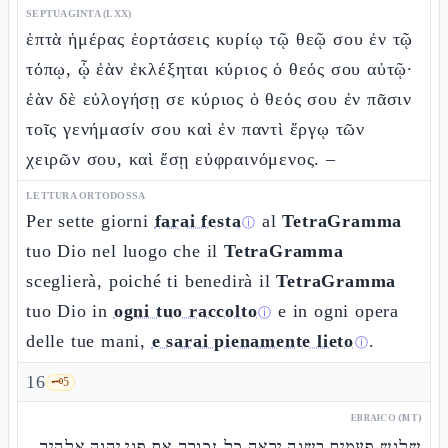
SEPTUAGINTA (LXX)
ἑπτὰ ἡμέρας ἑορτάσεις κυρίῳ τῷ θεῷ σου ἐν τῷ
τόπῳ, ᾧ ἐὰν ἐκλέξηται κύριος ὁ θεός σου αὐτῷ·
ἐὰν δὲ εὐλογήσῃ σε κύριος ὁ θεός σου ἐν πᾶσιν
τοῖς γενήμασίν σου καὶ ἐν παντὶ ἔργῳ τῶν
χειρῶν σου, καὶ ἔσῃ εὐφραινόμενος. –
LETTURA ORTODOSSA
Per sette giorni
farai festa
al
TetraGramma
ⓘ
tuo Dio nel luogo che il
TetraGramma
sceglierà, poiché ti benedirà il
TetraGramma
tuo Dio in
ogni tuo raccolto
e in ogni opera
ⓘ
delle tue mani,
e sarai pienamente lieto
.
ⓘ
16
🗝️
5
EBRAICO (MT)
שלוש פעמים בשנה יראה כל זכורך את פני יהוה אלהיך