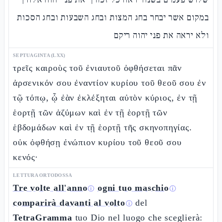
במקום אשר יבחר בחג המצות ובחג השבעות ובחג הסכות
ולא יראה את פני יהוה ריקם
SEPTUAGINTA (LXX)
τρεῖς καιροὺς τοῦ ἐνιαυτοῦ ὀφθήσεται πᾶν
ἀρσενικόν σου ἐναντίον κυρίου τοῦ θεοῦ σου ἐν
τῷ τόπῳ, ᾧ ἐὰν ἐκλέξηται αὐτὸν κύριος, ἐν τῇ
ἑορτῇ τῶν ἀζύμων καὶ ἐν τῇ ἑορτῇ τῶν
ἑβδομάδων καὶ ἐν τῇ ἑορτῇ τῆς σκηνοπηγίας.
οὐκ ὀφθήσῃ ἐνώπιον κυρίου τοῦ θεοῦ σου
κενός·
LETTURA ORTODOSSA
Tre volte all'anno
ogni tuo maschio
ⓘ
ⓘ
comparirà davanti al volto
del
ⓘ
TetraGramma
tuo Dio nel luogo che sceglierà: