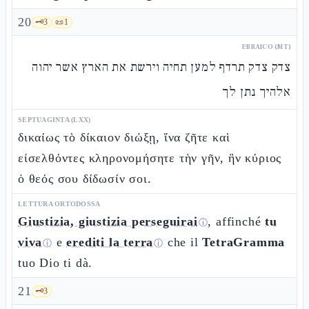
20
🗝️
3
📜
1
EBRAICO (MT)
צדק צדק תרדף למען תחיה וירשת את הארץ אשר יהוה
אלהיך נתן לך
SEPTUAGINTA (LXX)
δικαίως τὸ δίκαιον διώξῃ, ἵνα ζῆτε καὶ
εἰσελθόντες κληρονομήσητε τὴν γῆν, ἣν κύριος
ὁ θεός σου δίδωσίν σοι.
LETTURA ORTODOSSA
Giustizia, giustizia perseguirai
, affinché
tu
ⓘ
viva
e
erediti la terra
che il
TetraGramma
ⓘ
ⓘ
tuo Dio ti dà.
21
🗝️
3