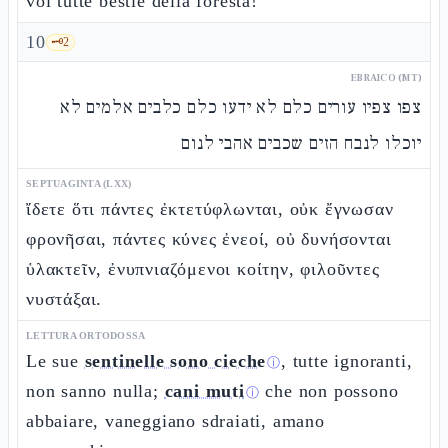
voi tutte bestie della foresta!
10
🗝️
2
EBRAICO (MT)
צפו צפיו עורים כלם לא ידעו כלם כלבים אלמים לא
יוכלו לנבח הזים שכבים אהבי לנום
SEPTUAGINTA (LXX)
ἴδετε ὅτι πάντες ἐκτετύφλωνται, οὐκ ἔγνωσαν
φρονῆσαι, πάντες κύνες ἐνεοί, οὐ δυνήσονται
ὑλακτεῖν, ἐνυπνιαζόμενοι κοίτην, φιλοῦντες
νυστάξαι.
LETTURA ORTODOSSA
Le sue
sentinelle sono cieche
, tutte ignoranti,
ⓘ
non sanno nulla;
cani muti
che non possono
ⓘ
abbaiare, vaneggiano sdraiati, amano