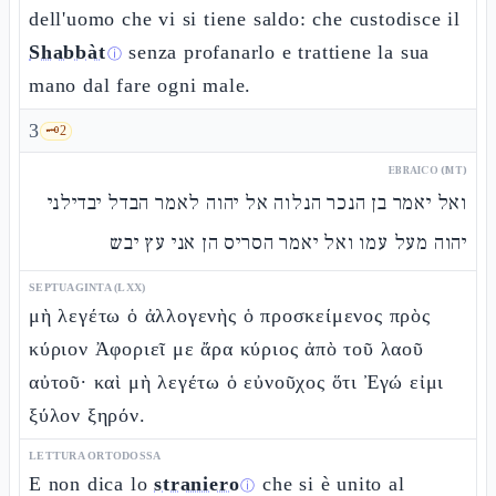
dell'uomo che vi si tiene saldo: che custodisce il
Shabbàt
senza profanarlo e trattiene la sua
ⓘ
mano dal fare ogni male.
3
🗝️
2
EBRAICO (MT)
ואל יאמר בן הנכר הנלוה אל יהוה לאמר הבדל יבדילני
יהוה מעל עמו ואל יאמר הסריס הן אני עץ יבש
SEPTUAGINTA (LXX)
μὴ λεγέτω ὁ ἀλλογενὴς ὁ προσκείμενος πρὸς
κύριον Ἀφοριεῖ με ἄρα κύριος ἀπὸ τοῦ λαοῦ
αὐτοῦ· καὶ μὴ λεγέτω ὁ εὐνοῦχος ὅτι Ἐγώ εἰμι
ξύλον ξηρόν.
LETTURA ORTODOSSA
E non dica lo
straniero
che si è unito al
ⓘ