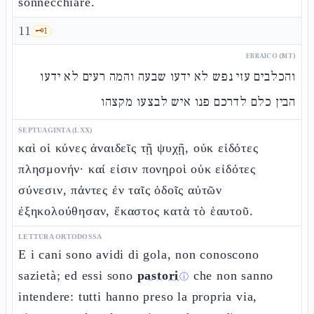
sonnecchiare.
11
🗝️
1
EBRAICO (MT)
והכלבים עזי נפש לא ידעו שבעה והמה רעים לא ידעו
הבין כלם לדרכם פנו איש לבצעו מקצהו
SEPTUAGINTA (LXX)
καὶ οἱ κύνες ἀναιδεῖς τῇ ψυχῇ, οὐκ εἰδότες
πλησμονήν· καί εἰσιν πονηροὶ οὐκ εἰδότες
σύνεσιν, πάντες ἐν ταῖς ὁδοῖς αὐτῶν
ἐξηκολούθησαν, ἕκαστος κατὰ τὸ ἑαυτοῦ.
LETTURA ORTODOSSA
E i cani sono avidi di gola, non conoscono
sazietà; ed essi sono
pastori
che non sanno
ⓘ
intendere: tutti hanno preso la propria via,