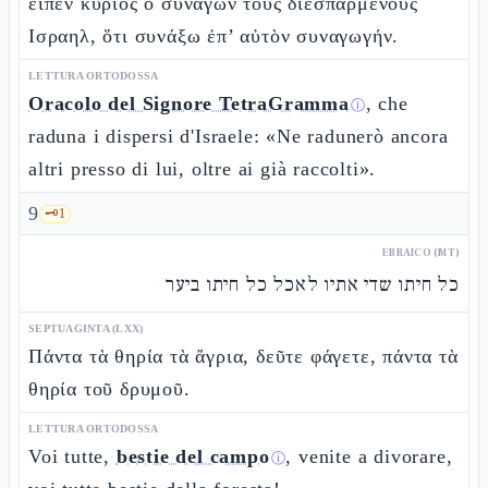
εἶπεν κύριος ὁ συνάγων τοὺς διεσπαρμένους
Ισραηλ, ὅτι συνάξω ἐπ’ αὐτὸν συναγωγήν.
LETTURA ORTODOSSA
Oracolo del Signore TetraGramma
, che
ⓘ
raduna i dispersi d'Israele: «Ne radunerò ancora
altri presso di lui, oltre ai già raccolti».
9
🗝️
1
EBRAICO (MT)
כל חיתו שדי אתיו לאכל כל חיתו ביער
SEPTUAGINTA (LXX)
Πάντα τὰ θηρία τὰ ἄγρια, δεῦτε φάγετε, πάντα τὰ
θηρία τοῦ δρυμοῦ.
LETTURA ORTODOSSA
Voi tutte,
bestie del campo
, venite a divorare,
ⓘ