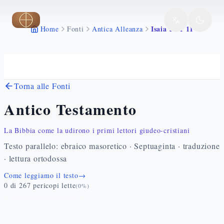
Vai al contenuto principale
Isaia 56 1 11
Home
Fonti
Antica Alleanza
Torna alle Fonti
Antico Testamento
La Bibbia come la udirono i primi lettori giudeo-cristiani
Testo parallelo: ebraico masoretico · Septuaginta · traduzione
· lettura ortodossa
Come leggiamo il testo
→
0
di
267
pericopi lette
(
0
%)