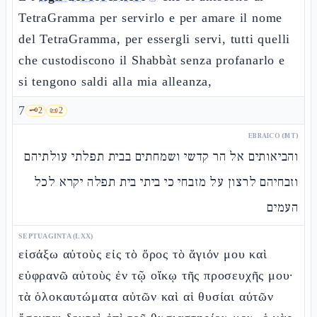
TetraGramma per servirlo e per amare il nome
del TetraGramma, per essergli servi, tutti quelli
che custodiscono il Shabbàt senza profanarlo e
si tengono saldi alla mia alleanza,
7
🗝️
2
📜
2
EBRAICO (MT)
והביאותים אל הר קדשי ושמחתים בבית תפלתי עולתיהם
וזבחיהם לרצון על מזבחי כי ביתי בית תפלה יקרא לכל
העמים
SEPTUAGINTA (LXX)
εἰσάξω αὐτοὺς εἰς τὸ ὄρος τὸ ἅγιόν μου καὶ
εὐφρανῶ αὐτοὺς ἐν τῷ οἴκῳ τῆς προσευχῆς μου·
τὰ ὁλοκαυτώματα αὐτῶν καὶ αἱ θυσίαι αὐτῶν