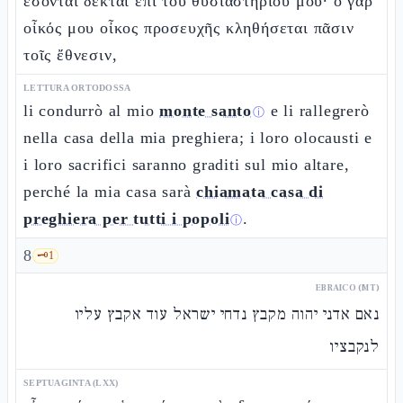
ἔσονται δεκταὶ ἐπὶ τοῦ θυσιαστηρίου μου· ὁ γὰρ
οἶκός μου οἶκος προσευχῆς κληθήσεται πᾶσιν
τοῖς ἔθνεσιν,
LETTURA ORTODOSSA
li condurrò al mio
monte santo
e li rallegrerò
ⓘ
nella casa della mia preghiera; i loro olocausti e
i loro sacrifici saranno graditi sul mio altare,
perché la mia casa sarà
chiamata casa di
preghiera per tutti i popoli
.
ⓘ
8
🗝️
1
EBRAICO (MT)
נאם אדני יהוה מקבץ נדחי ישראל עוד אקבץ עליו
לנקבציו
SEPTUAGINTA (LXX)