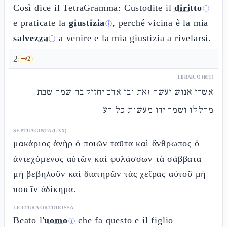
Così dice il TetraGramma: Custodite il
diritto
ⓘ
e praticate la
giustizia
, perché vicina è la mia
ⓘ
salvezza
a venire e la mia giustizia a rivelarsi.
ⓘ
2
🗝️
2
EBRAICO (MT)
אשרי אנוש יעשה זאת ובן אדם יחזיק בה שמר שבת
מחללו ושמר ידו מעשות כל רע
SEPTUAGINTA (LXX)
μακάριος ἀνὴρ ὁ ποιῶν ταῦτα καὶ ἄνθρωπος ὁ
ἀντεχόμενος αὐτῶν καὶ φυλάσσων τὰ σάββατα
μὴ βεβηλοῦν καὶ διατηρῶν τὰς χεῖρας αὐτοῦ μὴ
ποιεῖν ἀδίκημα.
LETTURA ORTODOSSA
Beato l'
uomo
che fa questo e il figlio
ⓘ