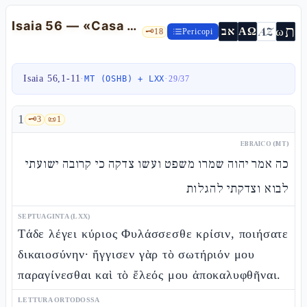
Isaia 56 — «Casa di preghiera per tutti i popoli» e i 613 ridotti a due
ת
AZ
ω
אב
ΑΩ
🗝️
18
Pericopi
Isaia 56,1-11
·
·
MT (OSHB) + LXX
29
/
37
1
🗝️
3
📜
1
EBRAICO (MT)
כה אמר יהוה שמרו משפט ועשו צדקה כי קרובה ישועתי
לבוא וצדקתי להגלות
SEPTUAGINTA (LXX)
Τάδε λέγει κύριος Φυλάσσεσθε κρίσιν, ποιήσατε
δικαιοσύνην· ἤγγισεν γὰρ τὸ σωτήριόν μου
παραγίνεσθαι καὶ τὸ ἔλεός μου ἀποκαλυφθῆναι.
LETTURA ORTODOSSA