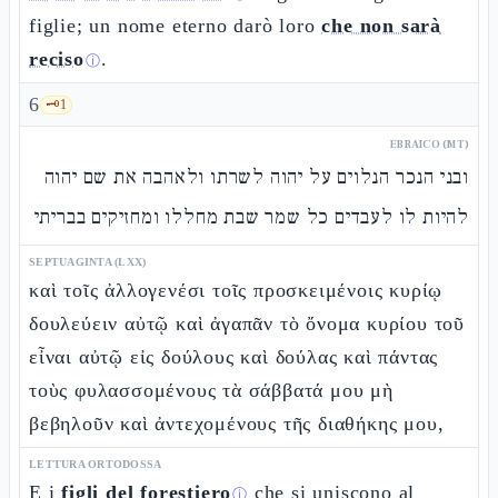
figlie; un nome eterno darò loro
che non sarà
reciso
.
ⓘ
6
🗝️
1
EBRAICO (MT)
ובני הנכר הנלוים על יהוה לשרתו ולאהבה את שם יהוה
להיות לו לעבדים כל שמר שבת מחללו ומחזיקים בבריתי
SEPTUAGINTA (LXX)
καὶ τοῖς ἀλλογενέσι τοῖς προσκειμένοις κυρίῳ
δουλεύειν αὐτῷ καὶ ἀγαπᾶν τὸ ὄνομα κυρίου τοῦ
εἶναι αὐτῷ εἰς δούλους καὶ δούλας καὶ πάντας
τοὺς φυλασσομένους τὰ σάββατά μου μὴ
βεβηλοῦν καὶ ἀντεχομένους τῆς διαθήκης μου,
LETTURA ORTODOSSA
E i
figli del forestiero
che si uniscono al
ⓘ