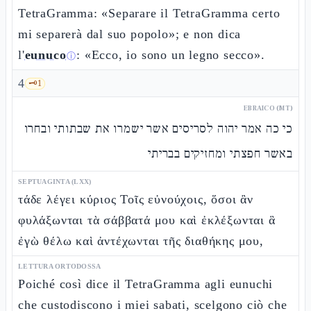
TetraGramma: «Separare il TetraGramma certo
mi separerà dal suo popolo»; e non dica
l'
eunuco
: «Ecco, io sono un legno secco».
ⓘ
4
🗝️
1
EBRAICO (MT)
כי כה אמר יהוה לסריסים אשר ישמרו את שבתותי ובחרו
באשר חפצתי ומחזיקים בבריתי
SEPTUAGINTA (LXX)
τάδε λέγει κύριος Τοῖς εὐνούχοις, ὅσοι ἂν
φυλάξωνται τὰ σάββατά μου καὶ ἐκλέξωνται ἃ
ἐγὼ θέλω καὶ ἀντέχωνται τῆς διαθήκης μου,
LETTURA ORTODOSSA
Poiché così dice il TetraGramma agli eunuchi
che custodiscono i miei sabati, scelgono ciò che