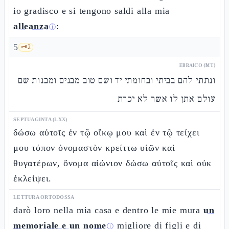
io gradisco e si tengono saldi alla mia
alleanza
:
ⓘ
5
🗝️
2
EBRAICO (MT)
ונתתי להם בביתי ובחומתי יד ושם טוב מבנים ומבנות שם
עולם אתן לו אשר לא יכרת
SEPTUAGINTA (LXX)
δώσω αὐτοῖς ἐν τῷ οἴκῳ μου καὶ ἐν τῷ τείχει
μου τόπον ὀνομαστὸν κρείττω υἱῶν καὶ
θυγατέρων, ὄνομα αἰώνιον δώσω αὐτοῖς καὶ οὐκ
ἐκλείψει.
LETTURA ORTODOSSA
darò loro nella mia casa e dentro le mie mura
un
memoriale e un nome
migliore di figli e di
ⓘ