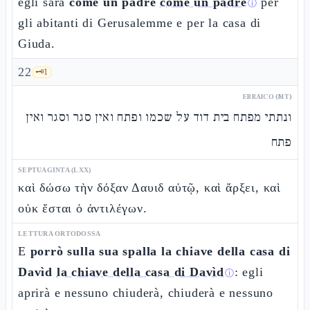
egli sarà
come un padre
come un padre
per
ⓘ
gli abitanti di Gerusalemme e per la casa di
Giuda.
22
🗝️
1
EBRAICO (MT)
ונתתי מפתח בית דוד על שכמו ופתח ואין סגר וסגר ואין
פתח
SEPTUAGINTA (LXX)
καὶ δώσω τὴν δόξαν Δαυιδ αὐτῷ, καὶ ἄρξει, καὶ
οὐκ ἔσται ὁ ἀντιλέγων.
LETTURA ORTODOSSA
E
porrò sulla sua spalla la chiave della casa di
Davìd
la chiave della casa di Davìd
: egli
ⓘ
aprirà e nessuno chiuderà, chiuderà e nessuno