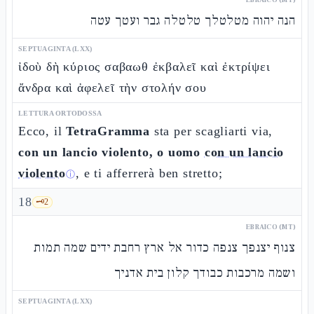
הנה יהוה מטלטלך טלטלה גבר ועטך עטה
SEPTUAGINTA (LXX)
ἰδοὺ δὴ κύριος σαβαωθ ἐκβαλεῖ καὶ ἐκτρίψει
ἄνδρα καὶ ἀφελεῖ τὴν στολήν σου
LETTURA ORTODOSSA
Ecco, il
TetraGramma
sta per scagliarti via,
con un lancio violento, o uomo
con un lancio
violento
, e ti afferrerà ben stretto;
ⓘ
18
🗝️
2
EBRAICO (MT)
צנוף יצנפך צנפה כדור אל ארץ רחבת ידים שמה תמות
ושמה מרכבות כבודך קלון בית אדניך
SEPTUAGINTA (LXX)