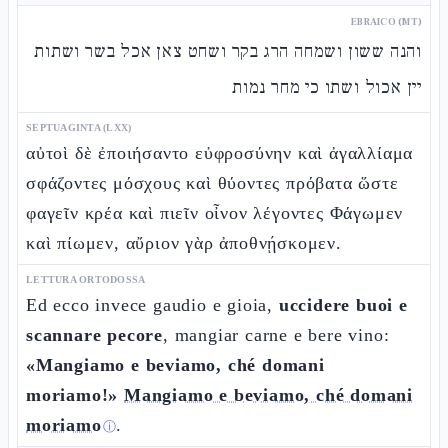
EBRAICO (MT)
והנה ששון ושמחה הרג בקר ושחט צאן אכל בשר ושתות
יין אכול ושתו כי מחר נמות
SEPTUAGINTA (LXX)
αὐτοὶ δὲ ἐποιήσαντο εὐφροσύνην καὶ ἀγαλλίαμα
σφάζοντες μόσχους καὶ θύοντες πρόβατα ὥστε
φαγεῖν κρέα καὶ πιεῖν οἶνον λέγοντες Φάγωμεν
καὶ πίωμεν, αὔριον γὰρ ἀποθνῄσκομεν.
LETTURA ORTODOSSA
Ed ecco invece gaudio e gioia,
uccidere buoi e
scannare pecore
, mangiar carne e bere vino:
«Mangiamo e beviamo, ché domani
moriamo!»
Mangiamo e beviamo, ché domani
moriamo
.
ⓘ