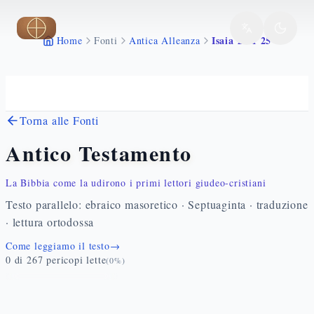
Vai al contenuto principale
Isaia 22 1 25
Home
Fonti
Antica Alleanza
Torna alle Fonti
Antico Testamento
La Bibbia come la udirono i primi lettori giudeo-cristiani
Testo parallelo: ebraico masoretico · Septuaginta · traduzione
· lettura ortodossa
Come leggiamo il testo
→
0
di
267
pericopi lette
(
0
%)