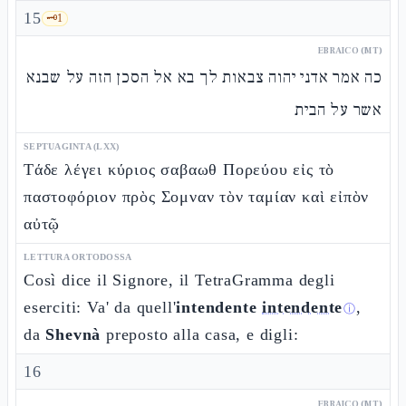
15
🗝️
1
EBRAICO (MT)
כה אמר אדני יהוה צבאות לך בא אל הסכן הזה על שבנא
אשר על הבית
SEPTUAGINTA (LXX)
Τάδε λέγει κύριος σαβαωθ Πορεύου εἰς τὸ
παστοφόριον πρὸς Σομναν τὸν ταμίαν καὶ εἰπὸν
αὐτῷ
LETTURA ORTODOSSA
Così dice il Signore, il TetraGramma degli
eserciti: Va' da quell'
intendente
intendente
,
ⓘ
da
Shevnà
preposto alla casa, e digli:
16
EBRAICO (MT)