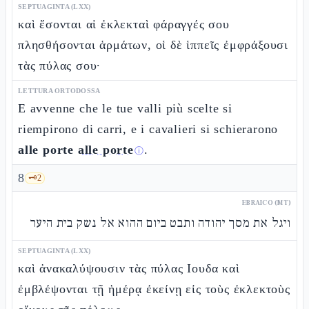
SEPTUAGINTA (LXX)
καὶ ἔσονται αἱ ἐκλεκταὶ φάραγγές σου
πλησθήσονται ἁρμάτων, οἱ δὲ ἱππεῖς ἐμφράξουσι
τὰς πύλας σου·
LETTURA ORTODOSSA
E avvenne che le tue valli più scelte si
riempirono di carri, e i cavalieri si schierarono
alle porte
alle porte
.
ⓘ
8
🗝️
2
EBRAICO (MT)
ויגל את מסך יהודה ותבט ביום ההוא אל נשק בית היער
SEPTUAGINTA (LXX)
καὶ ἀνακαλύψουσιν τὰς πύλας Ιουδα καὶ
ἐμβλέψονται τῇ ἡμέρᾳ ἐκείνῃ εἰς τοὺς ἐκλεκτοὺς