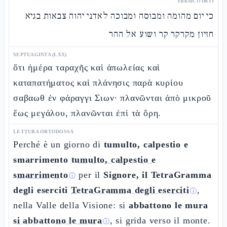
EBRAICO (MT)
כי יום מהומה ומבוסה ומבוכה לאדני יהוה צבאות בגיא
חזיון מקרקר קר ושוע אל ההר
SEPTUAGINTA (LXX)
ὅτι ἡμέρα ταραχῆς καὶ ἀπωλείας καὶ
καταπατήματος καὶ πλάνησις παρὰ κυρίου
σαβαωθ ἐν φάραγγι Σιων· πλανῶνται ἀπὸ μικροῦ
ἕως μεγάλου, πλανῶνται ἐπὶ τὰ ὄρη.
LETTURA ORTODOSSA
Perché è un giorno di
tumulto, calpestio e
smarrimento
tumulto, calpestio e
smarrimento
per il
Signore, il TetraGramma
ⓘ
degli eserciti
TetraGramma degli eserciti
,
ⓘ
nella Valle della Visione: si
abbattono le mura
si abbattono le mura
, si grida verso il monte.
ⓘ