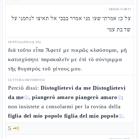
EBRAICO (MT)
על כן אמרתי שעו מני אמרר בבכי אל תאיצו לנחמני על
שד בת עמי
SEPTUAGINTA (LXX)
διὰ τοῦτο εἶπα Ἄφετέ με πικρῶς κλαύσομαι, μὴ
κατισχύσητε παρακαλεῖν με ἐπὶ τὸ σύντριμμα
τῆς θυγατρὸς τοῦ γένους μου.
LETTURA ORTODOSSA
Perciò dissi:
Distoglietevi da me
Distoglietevi
da me
,
piangerò amaro
piangerò amaro
;
ⓘ
ⓘ
non insistete a consolarmi per la rovina della
figlia del mio popolo
figlia del mio popolo
.
ⓘ
5
🗝️
3