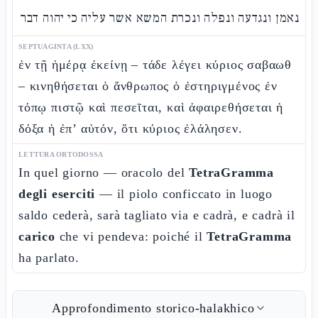
נאמן ונגדעה ונפלה ונכרת המשא אשר עליה כי יהוה דבר
SEPTUAGINTA (LXX)
ἐν τῇ ἡμέρᾳ ἐκείνῃ – τάδε λέγει κύριος σαβαωθ
– κινηθήσεται ὁ ἄνθρωπος ὁ ἐστηριγμένος ἐν
τόπῳ πιστῷ καὶ πεσεῖται, καὶ ἀφαιρεθήσεται ἡ
δόξα ἡ ἐπ’ αὐτόν, ὅτι κύριος ἐλάλησεν.
LETTURA ORTODOSSA
In quel giorno — oracolo del
TetraGramma
degli eserciti
— il piolo conficcato in luogo
saldo cederà, sarà tagliato via e cadrà, e cadrà il
carico
che vi pendeva: poiché il
TetraGramma
ha parlato.
Approfondimento storico-halakhico