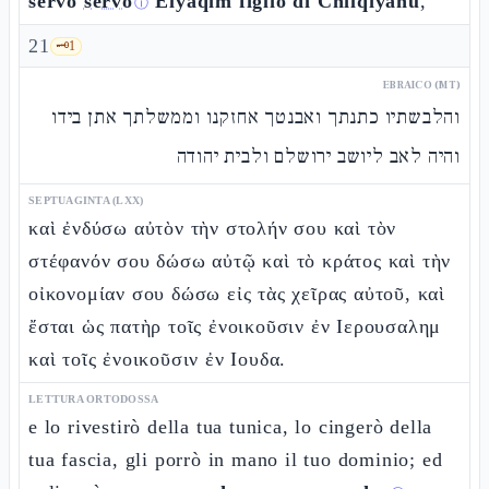
servo
servo
Elyaqìm figlio di Chilqiyàhu
,
ⓘ
21
🗝️
1
EBRAICO (MT)
והלבשתיו כתנתך ואבנטך אחזקנו וממשלתך אתן בידו
והיה לאב ליושב ירושלם ולבית יהודה
SEPTUAGINTA (LXX)
καὶ ἐνδύσω αὐτὸν τὴν στολήν σου καὶ τὸν
στέφανόν σου δώσω αὐτῷ καὶ τὸ κράτος καὶ τὴν
οἰκονομίαν σου δώσω εἰς τὰς χεῖρας αὐτοῦ, καὶ
ἔσται ὡς πατὴρ τοῖς ἐνοικοῦσιν ἐν Ιερουσαλημ
καὶ τοῖς ἐνοικοῦσιν ἐν Ιουδα.
LETTURA ORTODOSSA
e lo rivestirò della tua tunica, lo cingerò della
tua fascia, gli porrò in mano il tuo dominio; ed