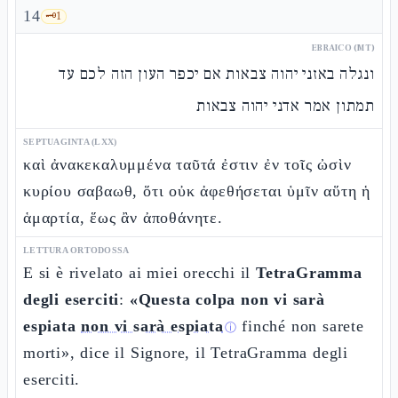
14
🗝️
1
EBRAICO (MT)
ונגלה באזני יהוה צבאות אם יכפר העון הזה לכם עד
תמתון אמר אדני יהוה צבאות
SEPTUAGINTA (LXX)
καὶ ἀνακεκαλυμμένα ταῦτά ἐστιν ἐν τοῖς ὠσὶν
κυρίου σαβαωθ, ὅτι οὐκ ἀφεθήσεται ὑμῖν αὕτη ἡ
ἁμαρτία, ἕως ἂν ἀποθάνητε.
LETTURA ORTODOSSA
E si è rivelato ai miei orecchi il
TetraGramma
degli eserciti
:
«Questa colpa non vi sarà
espiata
non vi sarà espiata
finché non sarete
ⓘ
morti», dice il Signore, il TetraGramma degli
eserciti.