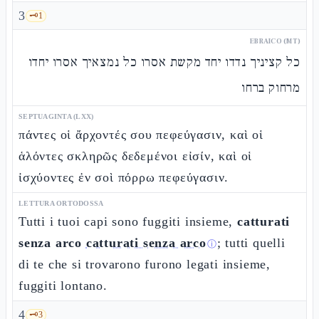
3
🗝️
1
EBRAICO (MT)
כל קציניך נדדו יחד מקשת אסרו כל נמצאיך אסרו יחדו
מרחוק ברחו
SEPTUAGINTA (LXX)
πάντες οἱ ἄρχοντές σου πεφεύγασιν, καὶ οἱ
ἁλόντες σκληρῶς δεδεμένοι εἰσίν, καὶ οἱ
ἰσχύοντες ἐν σοὶ πόρρω πεφεύγασιν.
LETTURA ORTODOSSA
Tutti i tuoi capi sono fuggiti insieme,
catturati
senza arco
catturati senza arco
; tutti quelli
ⓘ
di te che si trovarono furono legati insieme,
fuggiti lontano.
4
🗝️
3