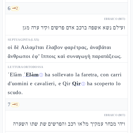
6
🗝️
2
EBRAICO (MT)
ועילם נשא אשפה ברכב אדם פרשים וקיר ערה מגן
SEPTUAGINTA (LXX)
οἱ δὲ Αιλαμῖται ἔλαβον φαρέτρας, ἀναβάται
ἄνθρωποι ἐφ’ ἵπποις καὶ συναγωγὴ παρατάξεως.
LETTURA ORTODOSSA
ʿElàm
ʿElàm
ha sollevato la faretra, con carri
ⓘ
d'uomini e cavalieri, e Qir
Qir
ha scoperto lo
ⓘ
scudo.
7
🗝️
1
EBRAICO (MT)
ויהי מבחר עמקיך מלאו רכב והפרשים שת שתו השערה