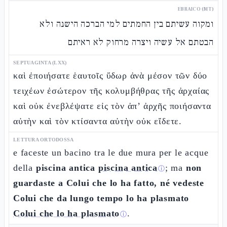
EBRAICO (MT)
ומקוה עשיתם בין החמתים למי הברכה הישנה ולא
הבטתם אל עשיה ויצרה מרחוק לא ראיתם
SEPTUAGINTA (LXX)
καὶ ἐποιήσατε ἑαυτοῖς ὕδωρ ἀνὰ μέσον τῶν δύο
τειχέων ἐσώτερον τῆς κολυμβήθρας τῆς ἀρχαίας
καὶ οὐκ ἐνεβλέψατε εἰς τὸν ἀπ’ ἀρχῆς ποιήσαντα
αὐτὴν καὶ τὸν κτίσαντα αὐτὴν οὐκ εἴδετε.
LETTURA ORTODOSSA
e faceste un bacino tra le due mura per le acque
della
piscina antica
piscina antica
; ma
non
ⓘ
guardaste a Colui che lo ha fatto, né vedeste
Colui che da lungo tempo lo ha plasmato
Colui che lo ha plasmato
.
ⓘ