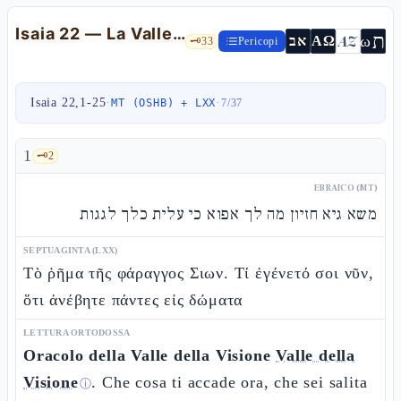
Isaia 22 — La Valle della Visione, Shevnà ed Elyaqìm
ת
AZ
ω
אב
ΑΩ
🗝️
33
Pericopi
Isaia 22,1-25
·
·
MT (OSHB) + LXX
7
/
37
1
🗝️
2
EBRAICO (MT)
משא גיא חזיון מה לך אפוא כי עלית כלך לגגות
SEPTUAGINTA (LXX)
Τὸ ῥῆμα τῆς φάραγγος Σιων. Τί ἐγένετό σοι νῦν,
ὅτι ἀνέβητε πάντες εἰς δώματα
LETTURA ORTODOSSA
Oracolo della Valle della Visione
Valle della
Visione
. Che cosa ti accade ora, che sei salita
ⓘ