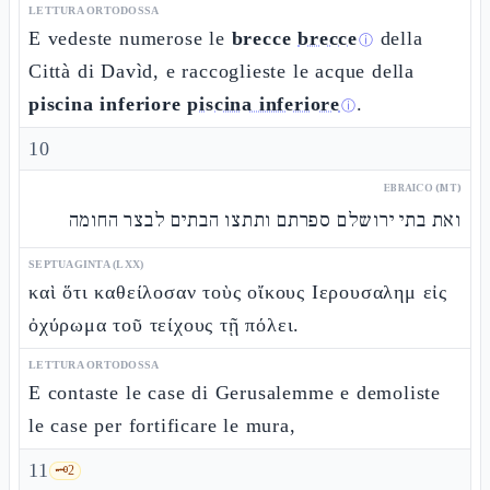
LETTURA ORTODOSSA
E vedeste numerose le
brecce
brecce
della
ⓘ
Città di Davìd, e raccoglieste le acque della
piscina inferiore
piscina inferiore
.
ⓘ
10
EBRAICO (MT)
ואת בתי ירושלם ספרתם ותתצו הבתים לבצר החומה
SEPTUAGINTA (LXX)
καὶ ὅτι καθείλοσαν τοὺς οἴκους Ιερουσαλημ εἰς
ὀχύρωμα τοῦ τείχους τῇ πόλει.
LETTURA ORTODOSSA
E contaste le case di Gerusalemme e demoliste
le case per fortificare le mura,
11
🗝️
2