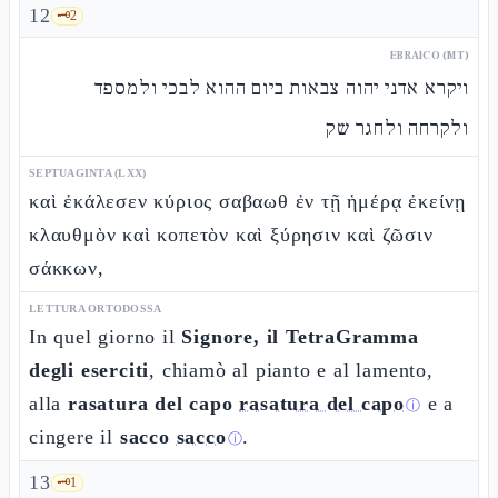
12
🗝️
2
EBRAICO (MT)
ויקרא אדני יהוה צבאות ביום ההוא לבכי ולמספד
ולקרחה ולחגר שק
SEPTUAGINTA (LXX)
καὶ ἐκάλεσεν κύριος σαβαωθ ἐν τῇ ἡμέρᾳ ἐκείνῃ
κλαυθμὸν καὶ κοπετὸν καὶ ξύρησιν καὶ ζῶσιν
σάκκων,
LETTURA ORTODOSSA
In quel giorno il
Signore, il TetraGramma
degli eserciti
, chiamò al pianto e al lamento,
alla
rasatura del capo
rasatura del capo
e a
ⓘ
cingere il
sacco
sacco
.
ⓘ
13
🗝️
1