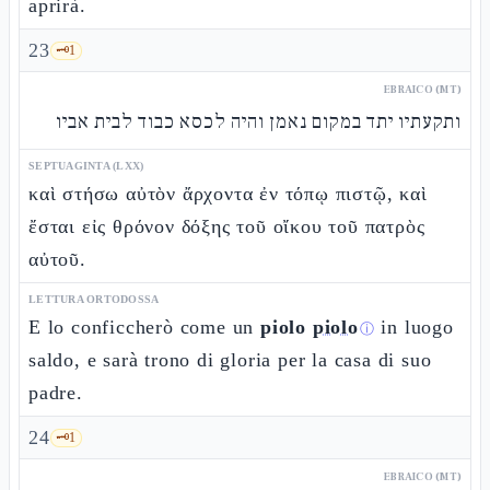
aprirà.
23
🗝️
1
EBRAICO (MT)
ותקעתיו יתד במקום נאמן והיה לכסא כבוד לבית אביו
SEPTUAGINTA (LXX)
καὶ στήσω αὐτὸν ἄρχοντα ἐν τόπῳ πιστῷ, καὶ
ἔσται εἰς θρόνον δόξης τοῦ οἴκου τοῦ πατρὸς
αὐτοῦ.
LETTURA ORTODOSSA
E lo conficcherò come un
piolo
piolo
in luogo
ⓘ
saldo, e sarà trono di gloria per la casa di suo
padre.
24
🗝️
1
EBRAICO (MT)