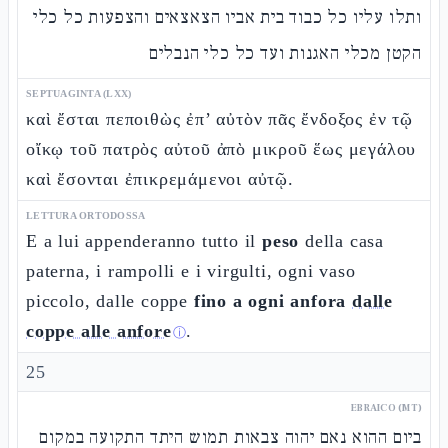
ותלו עליו כל כבוד בית אביו הצאצאים והצפעות כל כלי
הקטן מכלי האגנות ועד כל כלי הנבלים
SEPTUAGINTA (LXX)
καὶ ἔσται πεποιθὼς ἐπ’ αὐτὸν πᾶς ἔνδοξος ἐν τῷ
οἴκῳ τοῦ πατρὸς αὐτοῦ ἀπὸ μικροῦ ἕως μεγάλου
καὶ ἔσονται ἐπικρεμάμενοι αὐτῷ.
LETTURA ORTODOSSA
E a lui appenderanno tutto il
peso
della casa
paterna, i rampolli e i virgulti, ogni vaso
piccolo, dalle coppe
fino a ogni anfora
dalle
coppe alle anfore
.
ⓘ
25
EBRAICO (MT)
ביום ההוא נאם יהוה צבאות תמוש היתד התקועה במקום