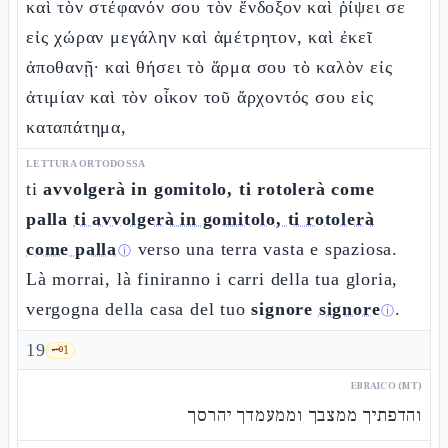
καὶ τὸν στέφανόν σου τὸν ἔνδοξον καὶ ῥίψει σε
εἰς χώραν μεγάλην καὶ ἀμέτρητον, καὶ ἐκεῖ
ἀποθανῇ· καὶ θήσει τὸ ἅρμα σου τὸ καλὸν εἰς
ἀτιμίαν καὶ τὸν οἶκον τοῦ ἄρχοντός σου εἰς
καταπάτημα,
LETTURA ORTODOSSA
ti
avvolgerà in gomitolo, ti rotolerà come
palla
ti avvolgerà in gomitolo, ti rotolerà
come palla
verso una terra vasta e spaziosa.
ⓘ
Là morrai, là finiranno i carri della tua gloria,
vergogna della casa del tuo
signore
signore
.
ⓘ
19
🗝️
1
EBRAICO (MT)
והדפתיך ממצבך וממעמדך יהרסך