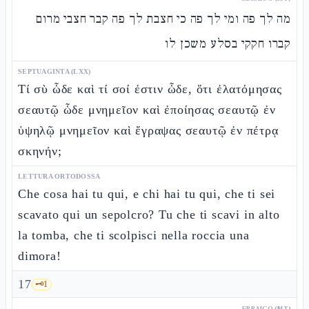
מה לך פה ומי לך פה כי חצבת לך פה קבר חצבי מרום
קברו חקקי בסלע משכן לו
SEPTUAGINTA (LXX)
Τί σὺ ὧδε καὶ τί σοί ἐστιν ὧδε, ὅτι ἐλατόμησας
σεαυτῷ ὧδε μνημεῖον καὶ ἐποίησας σεαυτῷ ἐν
ὑψηλῷ μνημεῖον καὶ ἔγραψας σεαυτῷ ἐν πέτρᾳ
σκηνήν;
LETTURA ORTODOSSA
Che cosa hai tu qui, e chi hai tu qui, che ti sei
scavato qui un sepolcro? Tu che ti scavi in alto
la tomba, che ti scolpisci nella roccia una
dimora!
17
🗝️
1
EBRAICO (MT)