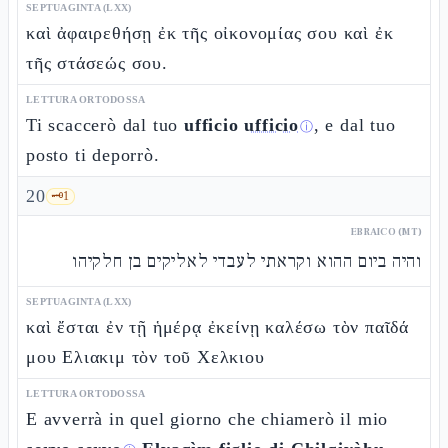
SEPTUAGINTA (LXX)
καὶ ἀφαιρεθήσῃ ἐκ τῆς οἰκονομίας σου καὶ ἐκ
τῆς στάσεώς σου.
LETTURA ORTODOSSA
Ti scaccerò dal tuo
ufficio
ufficio
, e dal tuo
ⓘ
posto ti deporrò.
20
🗝️
1
EBRAICO (MT)
והיה ביום ההוא וקראתי לעבדי לאליקים בן חלקיהו
SEPTUAGINTA (LXX)
καὶ ἔσται ἐν τῇ ἡμέρᾳ ἐκείνῃ καλέσω τὸν παῖδά
μου Ελιακιμ τὸν τοῦ Χελκιου
LETTURA ORTODOSSA
E avverrà in quel giorno che chiamerò il mio