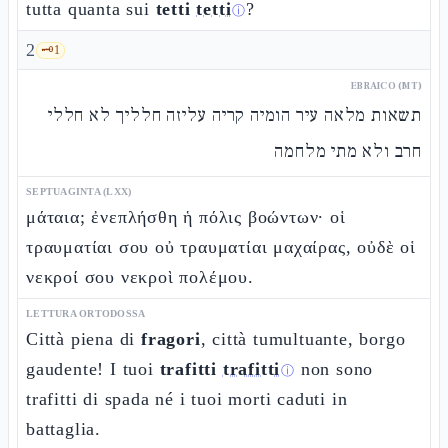
tutta quanta sui
tetti
tetti
?
ⓘ
2
🗝️
1
EBRAICO (MT)
תשאות מלאה עיר הומיה קריה עליזה חלליך לא חללי
חרב ולא מתי מלחמה
SEPTUAGINTA (LXX)
μάταια; ἐνεπλήσθη ἡ πόλις βοώντων· οἱ
τραυματίαι σου οὐ τραυματίαι μαχαίρας, οὐδὲ οἱ
νεκροί σου νεκροὶ πολέμου.
LETTURA ORTODOSSA
Città piena di
fragori
, città tumultuante, borgo
gaudente! I tuoi
trafitti
trafitti
non sono
ⓘ
trafitti di spada né i tuoi morti caduti in
battaglia.