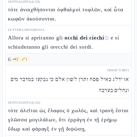
SEPTUAGINTA (LXX)
τότε ἀνοιχθήσονται ὀφθαλμοὶ τυφλῶν, καὶ ὦτα
κωφῶν ἀκούσονται.
LETTURA ORTODOSSA
Allora si apriranno gli
occhi dei ciechi
e si
ⓘ
schiuderanno gli orecchi dei sordi.
6
🗝️
2
🔗
1
EBRAICO (MT)
אז ידלג כאיל פסח ותרן לשון אלם כי נבקעו במדבר מים
ונחלים בערבה
SEPTUAGINTA (LXX)
τότε ἁλεῖται ὡς ἔλαφος ὁ χωλός, καὶ τρανὴ ἔσται
γλῶσσα μογιλάλων, ὅτι ἐρράγη ἐν τῇ ἐρήμῳ
ὕδωρ καὶ φάραγξ ἐν γῇ διψώσῃ,