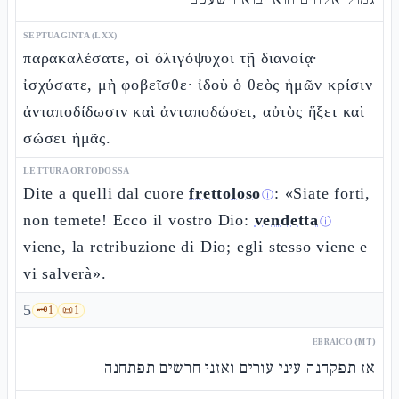
SEPTUAGINTA (LXX)
παρακαλέσατε, οἱ ὀλιγόψυχοι τῇ διανοίᾳ·
ἰσχύσατε, μὴ φοβεῖσθε· ἰδοὺ ὁ θεὸς ἡμῶν κρίσιν
ἀνταποδίδωσιν καὶ ἀνταποδώσει, αὐτὸς ἥξει καὶ
σώσει ἡμᾶς.
LETTURA ORTODOSSA
Dite a quelli dal cuore
frettoloso
: «Siate forti,
ⓘ
non temete! Ecco il vostro Dio:
vendetta
ⓘ
viene, la retribuzione di Dio; egli stesso viene e
vi salverà».
5
🗝️
1
📜
1
EBRAICO (MT)
אז תפקחנה עיני עורים ואזני חרשים תפתחנה