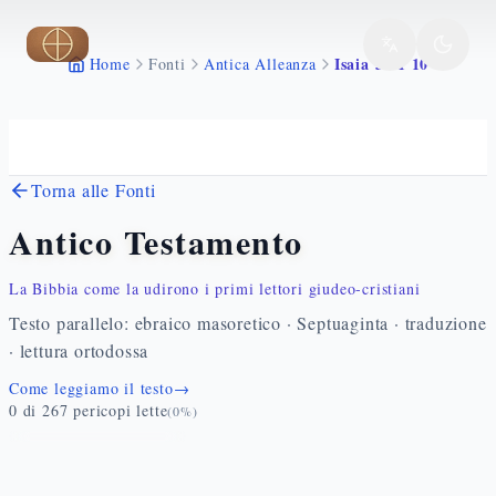
Vai al contenuto principale
Isaia 35 1 10
Home
Fonti
Antica Alleanza
Torna alle Fonti
Antico Testamento
La Bibbia come la udirono i primi lettori giudeo-cristiani
Testo parallelo: ebraico masoretico · Septuaginta · traduzione
· lettura ortodossa
Come leggiamo il testo
→
0
di
267
pericopi lette
(
0
%)