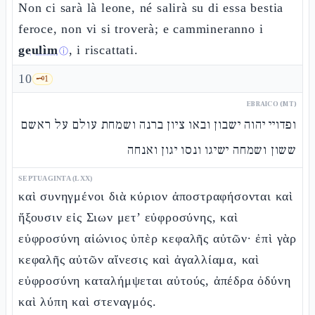
Non ci sarà là leone, né salirà su di essa bestia
feroce, non vi si troverà; e cammineranno i
geulìm
, i riscattati.
ⓘ
10
🗝️
1
EBRAICO (MT)
ופדויי יהוה ישבון ובאו ציון ברנה ושמחת עולם על ראשם
ששון ושמחה ישיגו ונסו יגון ואנחה
SEPTUAGINTA (LXX)
καὶ συνηγμένοι διὰ κύριον ἀποστραφήσονται καὶ
ἥξουσιν εἰς Σιων μετ’ εὐφροσύνης, καὶ
εὐφροσύνη αἰώνιος ὑπὲρ κεφαλῆς αὐτῶν· ἐπὶ γὰρ
κεφαλῆς αὐτῶν αἴνεσις καὶ ἀγαλλίαμα, καὶ
εὐφροσύνη καταλήμψεται αὐτούς, ἀπέδρα ὀδύνη
καὶ λύπη καὶ στεναγμός.