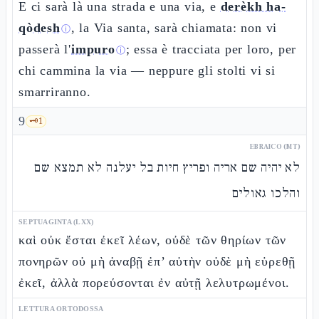
E ci sarà là una strada e una via, e
derèkh ha-
qòdesh
, la Via santa, sarà chiamata: non vi
ⓘ
passerà l'
impuro
; essa è tracciata per loro, per
ⓘ
chi cammina la via — neppure gli stolti vi si
smarriranno.
9
🗝️
1
EBRAICO (MT)
לא יהיה שם אריה ופריץ חיות בל יעלנה לא תמצא שם
והלכו גאולים
SEPTUAGINTA (LXX)
καὶ οὐκ ἔσται ἐκεῖ λέων, οὐδὲ τῶν θηρίων τῶν
πονηρῶν οὐ μὴ ἀναβῇ ἐπ’ αὐτὴν οὐδὲ μὴ εὑρεθῇ
ἐκεῖ, ἀλλὰ πορεύσονται ἐν αὐτῇ λελυτρωμένοι.
LETTURA ORTODOSSA