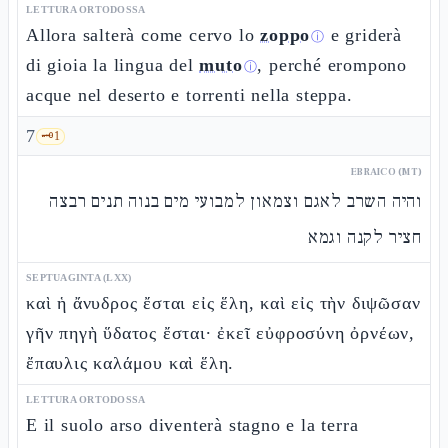
LETTURA ORTODOSSA
Allora salterà come cervo lo
zoppo
e griderà
ⓘ
di gioia la lingua del
muto
, perché erompono
ⓘ
acque nel deserto e torrenti nella steppa.
7
🗝️
1
EBRAICO (MT)
והיה השרב לאגם וצמאון למבועי מים בנוה תנים רבצה
חציר לקנה וגמא
SEPTUAGINTA (LXX)
καὶ ἡ ἄνυδρος ἔσται εἰς ἕλη, καὶ εἰς τὴν διψῶσαν
γῆν πηγὴ ὕδατος ἔσται· ἐκεῖ εὐφροσύνη ὀρνέων,
ἔπαυλις καλάμου καὶ ἕλη.
LETTURA ORTODOSSA
E il suolo arso diventerà stagno e la terra