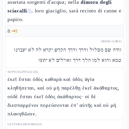
assetata sorgenti d'acqua; nella
dimora degli
sciacalli
, loro giaciglio, sarà recinto di canne e
ⓘ
papiro.
8
🗝️
2
EBRAICO (MT)
והיה שם מסלול ודרך ודרך הקדש יקרא לה לא יעברנו
טמא והוא למו הלך דרך ואוילים לא יתעו
SEPTUAGINTA (LXX)
ἐκεῖ ἔσται ὁδὸς καθαρὰ καὶ ὁδὸς ἁγία
κληθήσεται, καὶ οὐ μὴ παρέλθῃ ἐκεῖ ἀκάθαρτος,
οὐδὲ ἔσται ἐκεῖ ὁδὸς ἀκάθαρτος· οἱ δὲ
διεσπαρμένοι πορεύσονται ἐπ’ αὐτῆς καὶ οὐ μὴ
πλανηθῶσιν.
LETTURA ORTODOSSA