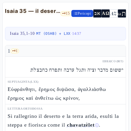
Isaia 35 — il deserto che fiorisce e la Via santa dei redenti
ת
AZ
ω
אב
ΑΩ
🗝️
15
Pericopi
Isaia 35,1-10
·
·
MT (OSHB) + LXX
14
/
37
1
🗝️
1
EBRAICO (MT)
יששום מדבר וציה ותגל ערבה ותפרח כחבצלת
SEPTUAGINTA (LXX)
Εὐφράνθητι, ἔρημος διψῶσα, ἀγαλλιάσθω
ἔρημος καὶ ἀνθείτω ὡς κρίνον,
LETTURA ORTODOSSA
Si rallegrino il deserto e la terra arida, esulti la
steppa e fiorisca come il
chavatzèlet
.
ⓘ