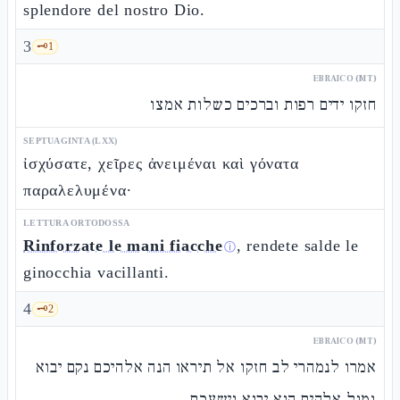
splendore del nostro Dio.
3
🗝️
1
EBRAICO (MT)
חזקו ידים רפות וברכים כשלות אמצו
SEPTUAGINTA (LXX)
ἰσχύσατε, χεῖρες ἀνειμέναι καὶ γόνατα
παραλελυμένα·
LETTURA ORTODOSSA
Rinforzate le mani fiacche
, rendete salde le
ⓘ
ginocchia vacillanti.
4
🗝️
2
EBRAICO (MT)
אמרו לנמהרי לב חזקו אל תיראו הנה אלהיכם נקם יבוא
גמול אלהים הוא יבוא וישעכם