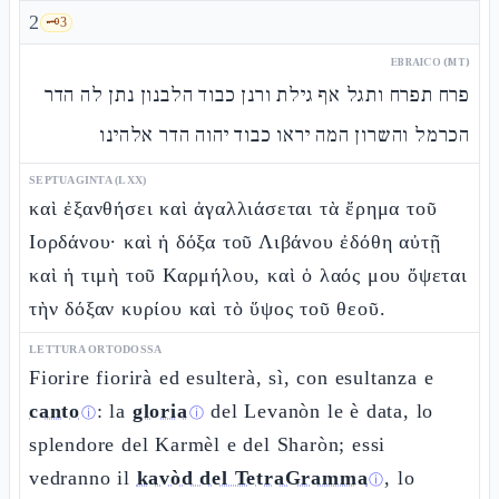
2
🗝️
3
EBRAICO (MT)
פרח תפרח ותגל אף גילת ורנן כבוד הלבנון נתן לה הדר
הכרמל והשרון המה יראו כבוד יהוה הדר אלהינו
SEPTUAGINTA (LXX)
καὶ ἐξανθήσει καὶ ἀγαλλιάσεται τὰ ἔρημα τοῦ
Ιορδάνου· καὶ ἡ δόξα τοῦ Λιβάνου ἐδόθη αὐτῇ
καὶ ἡ τιμὴ τοῦ Καρμήλου, καὶ ὁ λαός μου ὄψεται
τὴν δόξαν κυρίου καὶ τὸ ὕψος τοῦ θεοῦ.
LETTURA ORTODOSSA
Fiorire fiorirà ed esulterà, sì, con esultanza e
canto
: la
gloria
del Levanòn le è data, lo
ⓘ
ⓘ
splendore del Karmèl e del Sharòn; essi
vedranno il
kavòd del TetraGramma
, lo
ⓘ