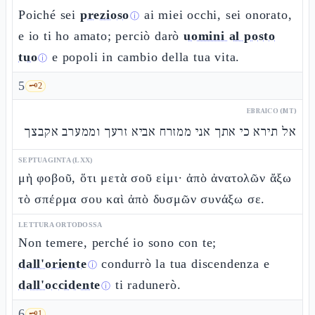
Poiché sei
prezioso
ai miei occhi, sei onorato,
ⓘ
e io ti ho amato; perciò darò
uomini al posto
tuo
e popoli in cambio della tua vita.
ⓘ
5
🗝️
2
EBRAICO (MT)
אל תירא כי אתך אני ממזרח אביא זרעך וממערב אקבצך
SEPTUAGINTA (LXX)
μὴ φοβοῦ, ὅτι μετὰ σοῦ εἰμι· ἀπὸ ἀνατολῶν ἄξω
τὸ σπέρμα σου καὶ ἀπὸ δυσμῶν συνάξω σε.
LETTURA ORTODOSSA
Non temere, perché io sono con te;
dall'oriente
condurrò la tua discendenza e
ⓘ
dall'occidente
ti radunerò.
ⓘ
6
🗝️
1