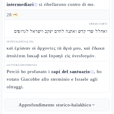
intermediari
si ribellarono contro di me.
ⓘ
28
🗝️
1
EBRAICO (MT)
ואחלל שרי קדש ואתנה לחרם יעקב וישראל לגדופים
SEPTUAGINTA (LXX)
καὶ ἐμίαναν οἱ ἄρχοντες τὰ ἅγιά μου, καὶ ἔδωκα
ἀπολέσαι Ιακωβ καὶ Ισραηλ εἰς ὀνειδισμόν.
LETTURA ORTODOSSA
Perciò ho profanato i
capi del santuario
, ho
ⓘ
votato Giacobbe allo sterminio e Israele agli
oltraggi.
Approfondimento storico-halakhico