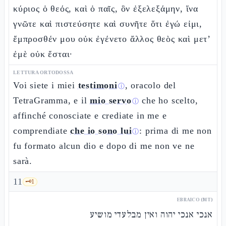
κύριος ὁ θεός, καὶ ὁ παῖς, ὃν ἐξελεξάμην, ἵνα
γνῶτε καὶ πιστεύσητε καὶ συνῆτε ὅτι ἐγώ εἰμι,
ἔμπροσθέν μου οὐκ ἐγένετο ἄλλος θεὸς καὶ μετ’
ἐμὲ οὐκ ἔσται·
LETTURA ORTODOSSA
Voi siete i miei
testimoni
, oracolo del
ⓘ
TetraGramma, e il
mio servo
che ho scelto,
ⓘ
affinché conosciate e crediate in me e
comprendiate
che io sono lui
: prima di me non
ⓘ
fu formato alcun dio e dopo di me non ve ne
sarà.
11
🗝️
1
EBRAICO (MT)
אנכי אנכי יהוה ואין מבלעדי מושיע