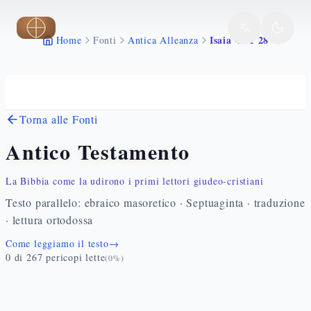
Vai al contenuto principale
Isaia 43 1 28
Home
Fonti
Antica Alleanza
Torna alle Fonti
Antico Testamento
La Bibbia come la udirono i primi lettori giudeo-cristiani
Testo parallelo: ebraico masoretico · Septuaginta · traduzione
· lettura ortodossa
Come leggiamo il testo
→
0
di
267
pericopi lette
(
0
%)