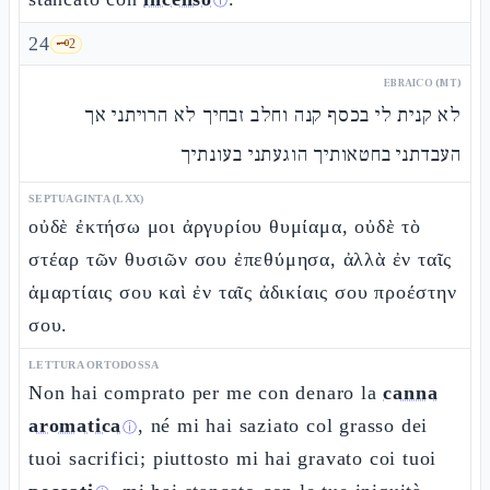
ⓘ
24
🗝️
2
EBRAICO (MT)
לא קנית לי בכסף קנה וחלב זבחיך לא הרויתני אך
העבדתני בחטאותיך הוגעתני בעונתיך
SEPTUAGINTA (LXX)
οὐδὲ ἐκτήσω μοι ἀργυρίου θυμίαμα, οὐδὲ τὸ
στέαρ τῶν θυσιῶν σου ἐπεθύμησα, ἀλλὰ ἐν ταῖς
ἁμαρτίαις σου καὶ ἐν ταῖς ἀδικίαις σου προέστην
σου.
LETTURA ORTODOSSA
Non hai comprato per me con denaro la
canna
aromatica
, né mi hai saziato col grasso dei
ⓘ
tuoi sacrifici; piuttosto mi hai gravato coi tuoi