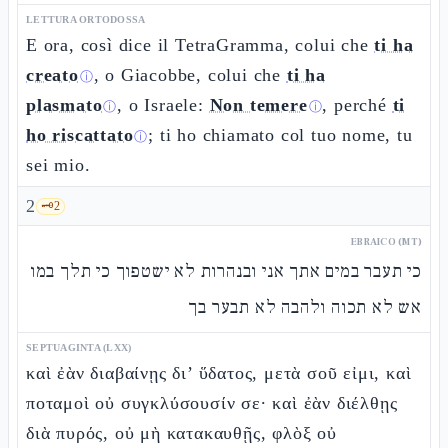
LETTURA ORTODOSSA
E ora, così dice il TetraGramma, colui che
ti ha
creato
, o Giacobbe, colui che
ti ha
ⓘ
plasmato
, o Israele:
Non temere
, perché
ti
ⓘ
ⓘ
ho riscattato
; ti ho chiamato col tuo nome, tu
ⓘ
sei mio.
2
🗝️
2
EBRAICO (MT)
כי תעבר במים אתך אני ובנהרות לא ישטפוך כי תלך במו
אש לא תכוה ולהבה לא תבער בך
SEPTUAGINTA (LXX)
καὶ ἐὰν διαβαίνῃς δι’ ὕδατος, μετὰ σοῦ εἰμι, καὶ
ποταμοὶ οὐ συγκλύσουσίν σε· καὶ ἐὰν διέλθῃς
διὰ πυρός, οὐ μὴ κατακαυθῇς, φλὸξ οὐ