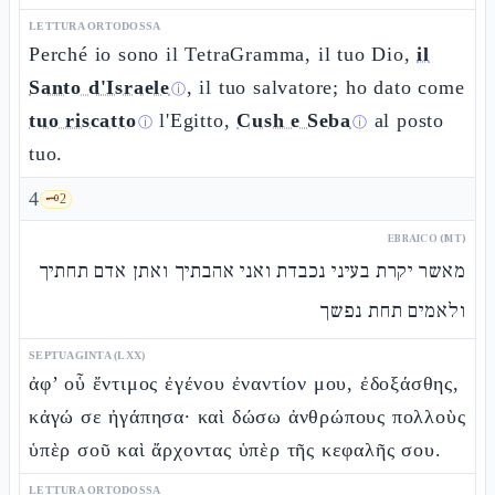
LETTURA ORTODOSSA
Perché io sono il TetraGramma, il tuo Dio,
il
Santo d'Israele
, il tuo salvatore; ho dato come
ⓘ
tuo riscatto
l'Egitto,
Cush e Seba
al posto
ⓘ
ⓘ
tuo.
4
🗝️
2
EBRAICO (MT)
מאשר יקרת בעיני נכבדת ואני אהבתיך ואתן אדם תחתיך
ולאמים תחת נפשך
SEPTUAGINTA (LXX)
ἀφ’ οὗ ἔντιμος ἐγένου ἐναντίον μου, ἐδοξάσθης,
κἀγώ σε ἠγάπησα· καὶ δώσω ἀνθρώπους πολλοὺς
ὑπὲρ σοῦ καὶ ἄρχοντας ὑπὲρ τῆς κεφαλῆς σου.
LETTURA ORTODOSSA