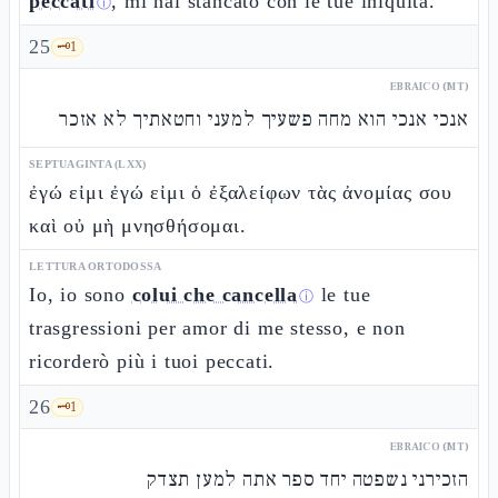
peccati
, mi hai stancato con le tue iniquità.
ⓘ
25
🗝️
1
EBRAICO (MT)
אנכי אנכי הוא מחה פשעיך למעני וחטאתיך לא אזכר
SEPTUAGINTA (LXX)
ἐγώ εἰμι ἐγώ εἰμι ὁ ἐξαλείφων τὰς ἀνομίας σου
καὶ οὐ μὴ μνησθήσομαι.
LETTURA ORTODOSSA
Io, io sono
colui che cancella
le tue
ⓘ
trasgressioni per amor di me stesso, e non
ricorderò più i tuoi peccati.
26
🗝️
1
EBRAICO (MT)
הזכירני נשפטה יחד ספר אתה למען תצדק