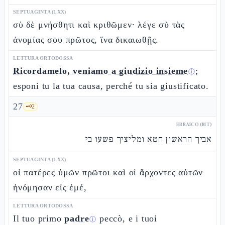
SEPTUAGINTA (LXX)
σὺ δὲ μνήσθητι καὶ κριθῶμεν· λέγε σὺ τὰς
ἀνομίας σου πρῶτος, ἵνα δικαιωθῇς.
LETTURA ORTODOSSA
Ricordamelo, veniamo a giudizio insieme
;
ⓘ
esponi tu la tua causa, perché tu sia giustificato.
27
🗝️
2
EBRAICO (MT)
אביך הראשון חטא ומליציך פשעו בי
SEPTUAGINTA (LXX)
οἱ πατέρες ὑμῶν πρῶτοι καὶ οἱ ἄρχοντες αὐτῶν
ἠνόμησαν εἰς ἐμέ,
LETTURA ORTODOSSA
Il tuo primo
padre
peccò, e i tuoi
ⓘ