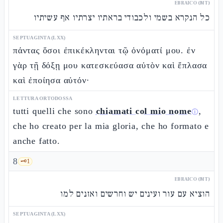
EBRAICO (MT)
כל הנקרא בשמי ולכבודי בראתיו יצרתיו אף עשיתיו
SEPTUAGINTA (LXX)
πάντας ὅσοι ἐπικέκληνται τῷ ὀνόματί μου. ἐν
γὰρ τῇ δόξῃ μου κατεσκεύασα αὐτὸν καὶ ἔπλασα
καὶ ἐποίησα αὐτόν·
LETTURA ORTODOSSA
tutti quelli che sono
chiamati col mio nome
,
ⓘ
che ho creato per la mia gloria, che ho formato e
anche fatto.
8
🗝️
1
EBRAICO (MT)
הוציא עם עור ועינים יש וחרשים ואזנים למו
SEPTUAGINTA (LXX)