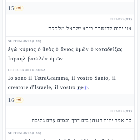
15
🗝️
1
EBRAICO (MT)
אני יהוה קדושכם בורא ישראל מלככם
SEPTUAGINTA (LXX)
ἐγὼ κύριος ὁ θεὸς ὁ ἅγιος ὑμῶν ὁ καταδείξας
Ισραηλ βασιλέα ὑμῶν.
LETTURA ORTODOSSA
Io sono il TetraGramma, il vostro Santo, il
creatore d'Israele, il vostro
re
.
ⓘ
16
🗝️
1
EBRAICO (MT)
כה אמר יהוה הנותן בים דרך ובמים עזים נתיבה
SEPTUAGINTA (LXX)