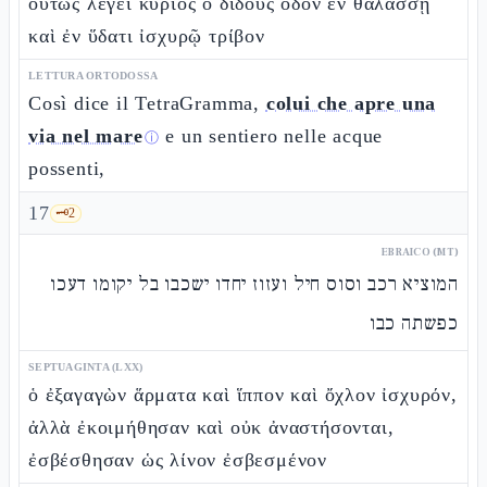
οὕτως λέγει κύριος ὁ διδοὺς ὁδὸν ἐν θαλάσσῃ
καὶ ἐν ὕδατι ἰσχυρῷ τρίβον
LETTURA ORTODOSSA
Così dice il TetraGramma,
colui che apre una
via nel mare
e un sentiero nelle acque
ⓘ
possenti,
17
🗝️
2
EBRAICO (MT)
המוציא רכב וסוס חיל ועזוז יחדו ישכבו בל יקומו דעכו
כפשתה כבו
SEPTUAGINTA (LXX)
ὁ ἐξαγαγὼν ἅρματα καὶ ἵππον καὶ ὄχλον ἰσχυρόν,
ἀλλὰ ἐκοιμήθησαν καὶ οὐκ ἀναστήσονται,
ἐσβέσθησαν ὡς λίνον ἐσβεσμένον