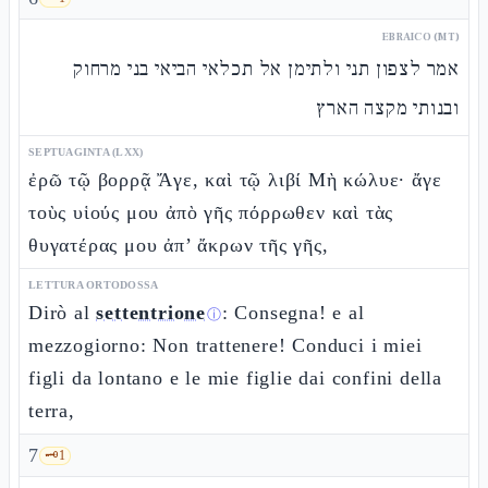
EBRAICO (MT)
אמר לצפון תני ולתימן אל תכלאי הביאי בני מרחוק
ובנותי מקצה הארץ
SEPTUAGINTA (LXX)
ἐρῶ τῷ βορρᾷ Ἄγε, καὶ τῷ λιβί Μὴ κώλυε· ἄγε
τοὺς υἱούς μου ἀπὸ γῆς πόρρωθεν καὶ τὰς
θυγατέρας μου ἀπ’ ἄκρων τῆς γῆς,
LETTURA ORTODOSSA
Dirò al
settentrione
: Consegna! e al
ⓘ
mezzogiorno: Non trattenere! Conduci i miei
figli da lontano e le mie figlie dai confini della
terra,
7
🗝️
1