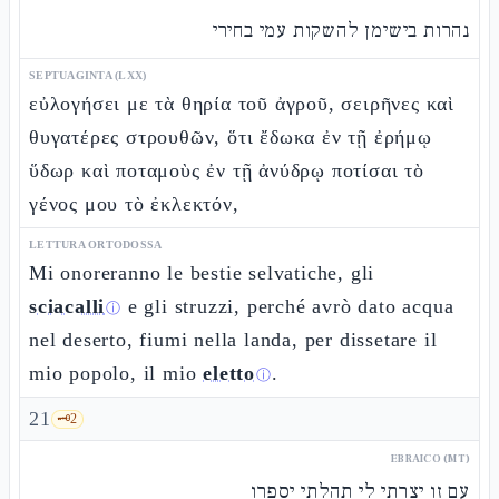
נהרות בישימן להשקות עמי בחירי
SEPTUAGINTA (LXX)
εὐλογήσει με τὰ θηρία τοῦ ἀγροῦ, σειρῆνες καὶ
θυγατέρες στρουθῶν, ὅτι ἔδωκα ἐν τῇ ἐρήμῳ
ὕδωρ καὶ ποταμοὺς ἐν τῇ ἀνύδρῳ ποτίσαι τὸ
γένος μου τὸ ἐκλεκτόν,
LETTURA ORTODOSSA
Mi onoreranno le bestie selvatiche, gli
sciacalli
e gli struzzi, perché avrò dato acqua
ⓘ
nel deserto, fiumi nella landa, per dissetare il
mio popolo, il mio
eletto
.
ⓘ
21
🗝️
2
EBRAICO (MT)
עם זו יצרתי לי תהלתי יספרו