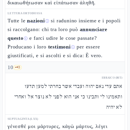
δικαιωθήτωσαν καὶ εἰπάτωσαν ἀληθῆ.
LETTURA ORTODOSSA
Tutte le
nazioni
si radunino insieme e i popoli
ⓘ
si raccolgano: chi tra loro può
annunciare
questo
e farci udire le cose passate?
ⓘ
Producano i loro
testimoni
per essere
ⓘ
giustificati, e si ascolti e si dica: È vero.
10
🗝️
3
EBRAICO (MT)
אתם עדי נאם יהוה ועבדי אשר בחרתי למען תדעו
ותאמינו לי ותבינו כי אני הוא לפני לא נוצר אל ואחרי
לא יהיה
SEPTUAGINTA (LXX)
γένεσθέ μοι μάρτυρες, κἀγὼ μάρτυς, λέγει