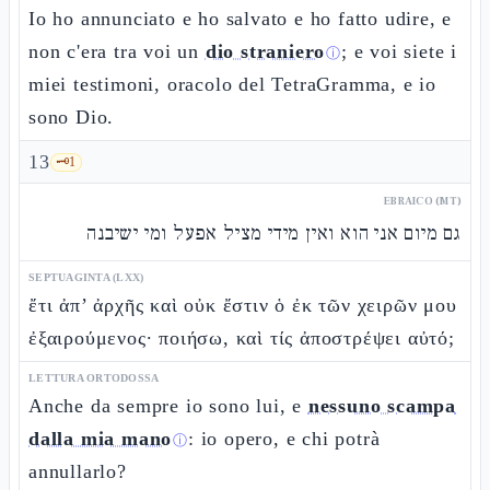
Io ho annunciato e ho salvato e ho fatto udire, e
non c'era tra voi un
dio straniero
; e voi siete i
ⓘ
miei testimoni, oracolo del TetraGramma, e io
sono Dio.
13
🗝️
1
EBRAICO (MT)
גם מיום אני הוא ואין מידי מציל אפעל ומי ישיבנה
SEPTUAGINTA (LXX)
ἔτι ἀπ’ ἀρχῆς καὶ οὐκ ἔστιν ὁ ἐκ τῶν χειρῶν μου
ἐξαιρούμενος· ποιήσω, καὶ τίς ἀποστρέψει αὐτό;
LETTURA ORTODOSSA
Anche da sempre io sono lui, e
nessuno scampa
dalla mia mano
: io opero, e chi potrà
ⓘ
annullarlo?