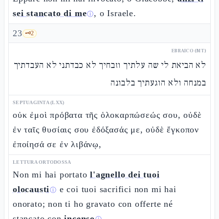
sei stancato di me
, o Israele.
ⓘ
23
🗝️
2
EBRAICO (MT)
לא הביאת לי שה עלתיך וזבחיך לא כבדתני לא העבדתיך
במנחה ולא הוגעתיך בלבונה
SEPTUAGINTA (LXX)
οὐκ ἐμοὶ πρόβατα τῆς ὁλοκαρπώσεώς σου, οὐδὲ
ἐν ταῖς θυσίαις σου ἐδόξασάς με, οὐδὲ ἔγκοπον
ἐποίησά σε ἐν λιβάνῳ,
LETTURA ORTODOSSA
Non mi hai portato
l'agnello dei tuoi
olocausti
e coi tuoi sacrifici non mi hai
ⓘ
onorato; non ti ho gravato con offerte né
stancato con
incenso
.