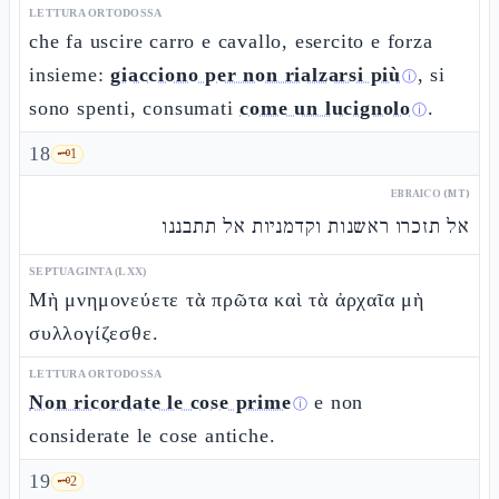
LETTURA ORTODOSSA
che fa uscire carro e cavallo, esercito e forza
insieme:
giacciono per non rialzarsi più
, si
ⓘ
sono spenti, consumati
come un lucignolo
.
ⓘ
18
🗝️
1
EBRAICO (MT)
אל תזכרו ראשנות וקדמניות אל תתבננו
SEPTUAGINTA (LXX)
Μὴ μνημονεύετε τὰ πρῶτα καὶ τὰ ἀρχαῖα μὴ
συλλογίζεσθε.
LETTURA ORTODOSSA
Non ricordate le cose prime
e non
ⓘ
considerate le cose antiche.
19
🗝️
2