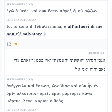
SEPTUAGINTA (LXX)
ἐγὼ ὁ θεός, καὶ οὐκ ἔστιν πάρεξ ἐμοῦ σῴζων.
LETTURA ORTODOSSA
Io, io sono il TetraGramma, e
all'infuori di me
non c'è salvatore
.
ⓘ
12
🗝️
1
EBRAICO (MT)
אנכי הגדתי והושעתי והשמעתי ואין בכם זר ואתם עדי
נאם יהוה ואני אל
SEPTUAGINTA (LXX)
ἀνήγγειλα καὶ ἔσωσα, ὠνείδισα καὶ οὐκ ἦν ἐν
ὑμῖν ἀλλότριος· ὑμεῖς ἐμοὶ μάρτυρες κἀγὼ
μάρτυς, λέγει κύριος ὁ θεός.
LETTURA ORTODOSSA