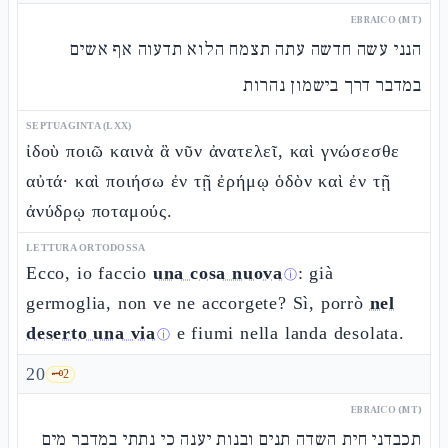
EBRAICO (MT)
הנני עשה חדשה עתה תצמח הלוא תדעוה אף אשים
במדבר דרך בישמון נהרות
SEPTUAGINTA (LXX)
ἰδοὺ ποιῶ καινὰ ἃ νῦν ἀνατελεῖ, καὶ γνώσεσθε
αὐτά· καὶ ποιήσω ἐν τῇ ἐρήμῳ ὁδὸν καὶ ἐν τῇ
ἀνύδρῳ ποταμούς.
LETTURA ORTODOSSA
Ecco, io faccio
una cosa nuova
: già
ⓘ
germoglia, non ve ne accorgete? Sì, porrò
nel
deserto una via
e fiumi nella landa desolata.
ⓘ
20
🗝️
2
EBRAICO (MT)
תכבדני חית השדה תנים ובנות יענה כי נתתי במדבר מים