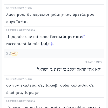
SEPTUAGINTA (LXX)
λαόν μου, ὃν περιεποιησάμην τὰς ἀρετάς μου
διηγεῖσθαι.
LETTURA ORTODOSSA
Il popolo che mi sono
formato per me
ⓘ
racconterà la mia
lode
.
ⓘ
22
🗝️
1
EBRAICO (MT)
ולא אתי קראת יעקב כי יגעת בי ישראל
SEPTUAGINTA (LXX)
οὐ νῦν ἐκάλεσά σε, Ιακωβ, οὐδὲ κοπιᾶσαί σε
ἐποίησα, Ισραηλ·
LETTURA ORTODOSSA
Eppure non mi hai invocato, o Giacobbe,
anzi ti