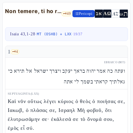
Non temere, ti ho riscattato — Is 43,1-28
ת
AZ
ω
אב
ΑΩ
🗝️
49
Pericopi
Isaia 43,1-28
·
·
MT (OSHB) + LXX
19
/
37
1
🗝️
4
EBRAICO (MT)
ועתה כה אמר יהוה בראך יעקב ויצרך ישראל אל תירא כי
גאלתיך קראתי בשמך לי אתה
SEPTUAGINTA (LXX)
Καὶ νῦν οὕτως λέγει κύριος ὁ θεὸς ὁ ποιήσας σε,
Ιακωβ, ὁ πλάσας σε, Ισραηλ Μὴ φοβοῦ, ὅτι
ἐλυτρωσάμην σε· ἐκάλεσά σε τὸ ὄνομά σου,
ἐμὸς εἶ σύ.