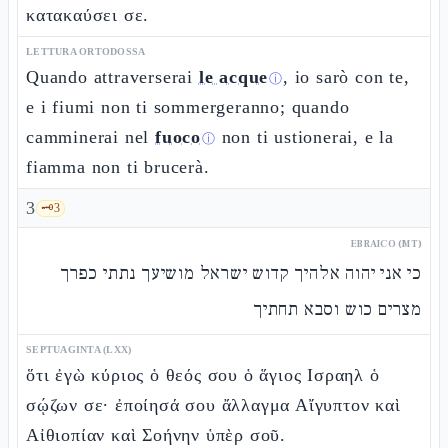
κατακαύσει σε.
LETTURA ORTODOSSA
Quando attraverserai
le acque
, io sarò con te,
ⓘ
e i fiumi non ti sommergeranno; quando
camminerai nel
fuoco
non ti ustionerai, e la
ⓘ
fiamma non ti brucerà.
3
🗝️
3
EBRAICO (MT)
כי אני יהוה אלהיך קדוש ישראל מושיעך נתתי כפרך
מצרים כוש וסבא תחתיך
SEPTUAGINTA (LXX)
ὅτι ἐγὼ κύριος ὁ θεός σου ὁ ἅγιος Ισραηλ ὁ
σῴζων σε· ἐποίησά σου ἄλλαγμα Αἴγυπτον καὶ
Αἰθιοπίαν καὶ Σοήνην ὑπὲρ σοῦ.