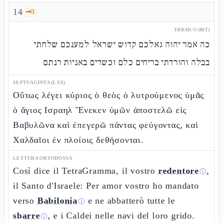
14
🗝️
3
EBRAICO (MT)
כה אמר יהוה גאלכם קדוש ישראל למענכם שלחתי
בבלה והורדתי בריחים כלם וכשדים באניות רנתם
SEPTUAGINTA (LXX)
Οὕτως λέγει κύριος ὁ θεὸς ὁ λυτρούμενος ὑμᾶς
ὁ ἅγιος Ισραηλ Ἕνεκεν ὑμῶν ἀποστελῶ εἰς
Βαβυλῶνα καὶ ἐπεγερῶ πάντας φεύγοντας, καὶ
Χαλδαῖοι ἐν πλοίοις δεθήσονται.
LETTURA ORTODOSSA
Così dice il TetraGramma, il vostro
redentore
,
ⓘ
il Santo d'Israele: Per amor vostro ho mandato
verso
Babilonia
e ne abbatterò tutte le
ⓘ
sbarre
, e i Caldei nelle navi del loro grido.
ⓘ