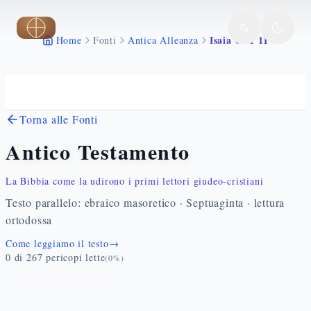
Vai al contenuto principale
Isaia 64 1 11
Home
Fonti
Antica Alleanza
Torna alle Fonti
Antico Testamento
La Bibbia come la udirono i primi lettori giudeo-cristiani
Testo parallelo: ebraico masoretico · Septuaginta · lettura
ortodossa
Come leggiamo il testo
→
0
di
267
pericopi lette
(
0
%)