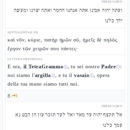
EBRAICO (MT)
ועתה יהוה אבינו אתה אנחנו החמר ואתה יצרנו ומעשה
ידך כלנו
SEPTUAGINTA (LXX)
καὶ νῦν, κύριε, πατὴρ ἡμῶν σύ, ἡμεῖς δὲ πηλὸς
ἔργον τῶν χειρῶν σου πάντες·
LETTURA ORTODOSSA
E ora,
il TetraGramma
, tu sei nostro
Padre
:
ⓘ
ⓘ
noi siamo l'
argilla
, e tu il
vasaio
, opera
ⓘ
ⓘ
della tua mano siamo tutti noi.
8
🗝️
1
EBRAICO (MT)
אל תקצף יהוה עד מאד ואל לעד תזכר עון הן הבט נא
עמך כלנו