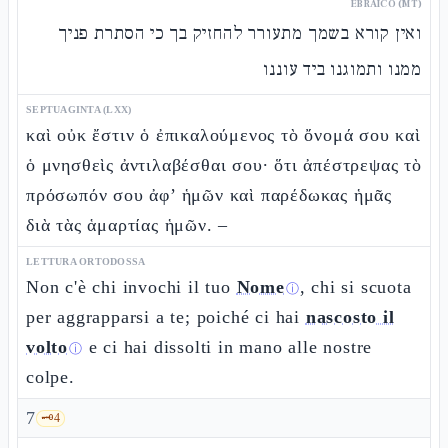
EBRAICO (MT)
ואין קורא בשמך מתעורר להחזיק בך כי הסתרת פניך
ממנו ותמוגנו ביד עוננו
SEPTUAGINTA (LXX)
καὶ οὐκ ἔστιν ὁ ἐπικαλούμενος τὸ ὄνομά σου καὶ
ὁ μνησθεὶς ἀντιλαβέσθαι σου· ὅτι ἀπέστρεψας τὸ
πρόσωπόν σου ἀφ’ ἡμῶν καὶ παρέδωκας ἡμᾶς
διὰ τὰς ἁμαρτίας ἡμῶν. –
LETTURA ORTODOSSA
Non c'è chi invochi il tuo
Nome
, chi si scuota
ⓘ
per aggrapparsi a te; poiché ci hai
nascosto il
volto
e ci hai dissolti in mano alle nostre
ⓘ
colpe.
7
🗝️
4