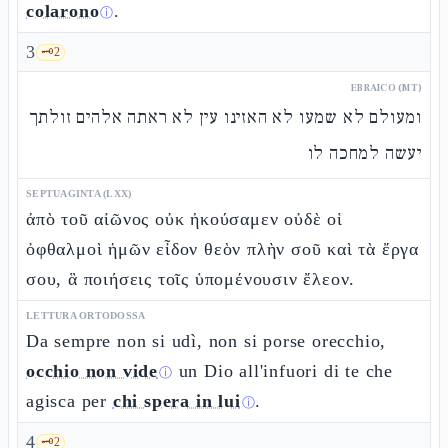
colarono
.
ⓘ
3
🗝️
2
EBRAICO (MT)
ומעולם לא שמעו לא האזינו עין לא ראתה אלהים זולתך
יעשה למחכה לו
SEPTUAGINTA (LXX)
ἀπὸ τοῦ αἰῶνος οὐκ ἠκούσαμεν οὐδὲ οἱ
ὀφθαλμοὶ ἡμῶν εἶδον θεὸν πλὴν σοῦ καὶ τὰ ἔργα
σου, ἃ ποιήσεις τοῖς ὑπομένουσιν ἔλεον.
LETTURA ORTODOSSA
Da sempre non si udì, non si porse orecchio,
occhio non vide
un Dio all'infuori di te che
ⓘ
agisca per
chi spera in lui
.
ⓘ
4
🗝️
2