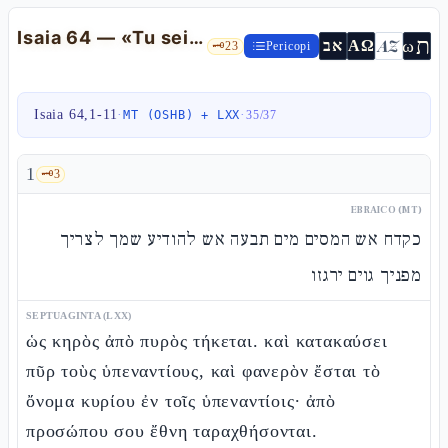
Isaia 64 — «Tu sei nostro Padre, noi l'argilla»
ת
AZ
ω
אב
ΑΩ
🗝️
23
Pericopi
Isaia 64,1-11
·
·
MT (OSHB) + LXX
35
/
37
1
🗝️
3
EBRAICO (MT)
כקדח אש המסים מים תבעה אש להודיע שמך לצריך
מפניך גוים ירגזו
SEPTUAGINTA (LXX)
ὡς κηρὸς ἀπὸ πυρὸς τήκεται. καὶ κατακαύσει
πῦρ τοὺς ὑπεναντίους, καὶ φανερὸν ἔσται τὸ
ὄνομα κυρίου ἐν τοῖς ὑπεναντίοις· ἀπὸ
προσώπου σου ἔθνη ταραχθήσονται.