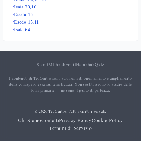
Isaia 29,16
Esodo 15
Esodo 15,11
Isaia 64
Salmi
Mishnah
Fonti
Halakhah
Quiz
I contenuti di TeoCentro sono strumenti di orientamento e ampliamento
della consapevolezza sui temi trattati. Non sostituiscono lo studio delle
fonti primarie — ne sono il punto di partenza.
© 2026 TeoCentro. Tutti i diritti riservati.
Chi Siamo
Contatti
Privacy Policy
Cookie Policy
Termini di Servizio