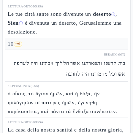
LETTURA ORTODOSSA
Le tue città sante sono divenute un
deserto
,
ⓘ
Sion
è divenuta un deserto, Gerusalemme una
ⓘ
desolazione.
10
🗝️
1
EBRAICO (MT)
בית קדשנו ותפארתנו אשר הללוך אבתינו היה לשרפת
אש וכל מחמדינו היה לחרבה
SEPTUAGINTA (LXX)
ὁ οἶκος, τὸ ἅγιον ἡμῶν, καὶ ἡ δόξα, ἣν
ηὐλόγησαν οἱ πατέρες ἡμῶν, ἐγενήθη
πυρίκαυστος, καὶ πάντα τὰ ἔνδοξα συνέπεσεν.
LETTURA ORTODOSSA
La casa della nostra santità e della nostra gloria,