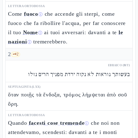
LETTURA ORTODOSSA
Come
fuoco
che accende gli sterpi, come
ⓘ
fuoco che fa ribollire l'acqua, per far conoscere
il tuo
Nome
ai tuoi avversari: davanti a te
le
ⓘ
nazioni
tremerebbero.
ⓘ
2
🗝️
2
EBRAICO (MT)
בעשותך נוראות לא נקוה ירדת מפניך הרים נזלו
SEPTUAGINTA (LXX)
ὅταν ποιῇς τὰ ἔνδοξα, τρόμος λήμψεται ἀπὸ σοῦ
ὄρη.
LETTURA ORTODOSSA
Quando
facesti cose tremende
che noi non
ⓘ
attendevamo, scendesti: davanti a te i monti