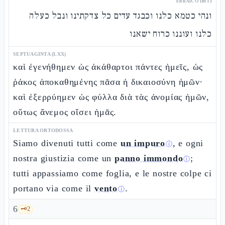
EBRAICO (MT)
ונהי כטמא כלנו וכבגד עדים כל צדקתינו ונבל כעלה
כלנו ועוננו כרוח ישאנו
SEPTUAGINTA (LXX)
καὶ ἐγενήθημεν ὡς ἀκάθαρτοι πάντες ἡμεῖς, ὡς
ῥάκος ἀποκαθημένης πᾶσα ἡ δικαιοσύνη ἡμῶν·
καὶ ἐξερρύημεν ὡς φύλλα διὰ τὰς ἀνομίας ἡμῶν,
οὕτως ἄνεμος οἴσει ἡμᾶς.
LETTURA ORTODOSSA
Siamo divenuti tutti come
un impuro
, e ogni
ⓘ
nostra giustizia come un
panno immondo
;
ⓘ
tutti appassiamo come foglia, e le nostre colpe ci
portano via come il
vento
.
ⓘ
6
🗝️
2