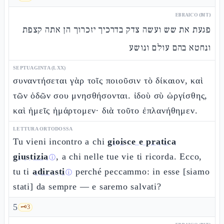
EBRAICO (MT)
פגעת את שש ועשה צדק בדרכיך יזכרוך הן אתה קצפת
ונחטא בהם עולם ונושע
SEPTUAGINTA (LXX)
συναντήσεται γὰρ τοῖς ποιοῦσιν τὸ δίκαιον, καὶ
τῶν ὁδῶν σου μνησθήσονται. ἰδοὺ σὺ ὠργίσθης,
καὶ ἡμεῖς ἡμάρτομεν· διὰ τοῦτο ἐπλανήθημεν.
LETTURA ORTODOSSA
Tu vieni incontro a chi
gioisce e pratica
giustizia
, a chi nelle tue vie ti ricorda. Ecco,
ⓘ
tu ti
adirasti
perché peccammo: in esse [siamo
ⓘ
stati] da sempre — e saremo salvati?
5
🗝️
3