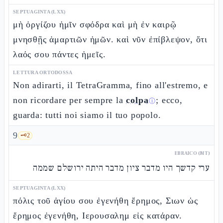
SEPTUAGINTA (LXX)
μὴ ὀργίζου ἡμῖν σφόδρα καὶ μὴ ἐν καιρῷ
μνησθῇς ἁμαρτιῶν ἡμῶν. καὶ νῦν ἐπίβλεψον, ὅτι
λαός σου πάντες ἡμεῖς.
LETTURA ORTODOSSA
Non adirarti, il TetraGramma, fino all'estremo, e
non ricordare per sempre la
colpa
; ecco,
ⓘ
guarda: tutti noi siamo il tuo popolo.
9
🗝️
2
EBRAICO (MT)
ערי קדשך היו מדבר ציון מדבר היתה ירושלם שממה
SEPTUAGINTA (LXX)
πόλις τοῦ ἁγίου σου ἐγενήθη ἔρημος, Σιων ὡς
ἔρημος ἐγενήθη, Ιερουσαλημ εἰς κατάραν.