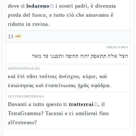
dove ti
lodarono
i nostri padri, è divenuta
ⓘ
preda del fuoco, e tutto ciò che amavamo è
ridotto in rovina.
11
🗝️
1
EBRAICO (MT)
העל אלה תתאפק יהוה תחשה ותעננו עד מאד
SEPTUAGINTA (LXX)
καὶ ἐπὶ πᾶσι τούτοις ἀνέσχου, κύριε, καὶ
ἐσιώπησας καὶ ἐταπείνωσας ἡμᾶς σφόδρα.
LETTURA ORTODOSSA
Davanti a tutto questo ti
tratterrai
, il
ⓘ
TetraGramma? Tacerai e ci umilierai fino
all'estremo?