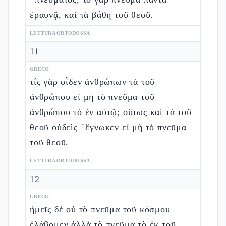
ἐραυνᾷ, καὶ τὰ βάθη τοῦ θεοῦ.
LETTURA ORTODOSSA
11
GRECO
τίς γὰρ οἶδεν ἀνθρώπων τὰ τοῦ
ἀνθρώπου εἰ μὴ τὸ πνεῦμα τοῦ
ἀνθρώπου τὸ ἐν αὐτῷ; οὕτως καὶ τὰ τοῦ
θεοῦ οὐδεὶς ⸀ἔγνωκεν εἰ μὴ τὸ πνεῦμα
τοῦ θεοῦ.
LETTURA ORTODOSSA
12
GRECO
ἡμεῖς δὲ οὐ τὸ πνεῦμα τοῦ κόσμου
ἐλάβομεν ἀλλὰ τὸ πνεῦμα τὸ ἐκ τοῦ