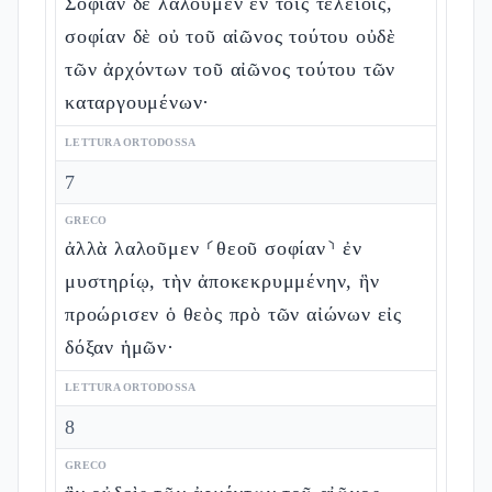
Σοφίαν δὲ λαλοῦμεν ἐν τοῖς τελείοις,
σοφίαν δὲ οὐ τοῦ αἰῶνος τούτου οὐδὲ
τῶν ἀρχόντων τοῦ αἰῶνος τούτου τῶν
καταργουμένων·
LETTURA ORTODOSSA
7
GRECO
ἀλλὰ λαλοῦμεν ⸂θεοῦ σοφίαν⸃ ἐν
μυστηρίῳ, τὴν ἀποκεκρυμμένην, ἣν
προώρισεν ὁ θεὸς πρὸ τῶν αἰώνων εἰς
δόξαν ἡμῶν·
LETTURA ORTODOSSA
8
GRECO