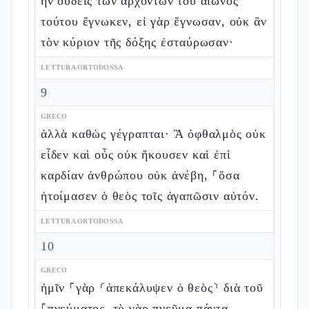
ἣν οὐδεὶς τῶν ἀρχόντων τοῦ αἰῶνος
τούτου ἔγνωκεν, εἰ γὰρ ἔγνωσαν, οὐκ ἂν
τὸν κύριον τῆς δόξης ἐσταύρωσαν·
LETTURA ORTODOSSA
9
GRECO
ἀλλὰ καθὼς γέγραπται· Ἃ ὀφθαλμὸς οὐκ
εἶδεν καὶ οὖς οὐκ ἤκουσεν καὶ ἐπὶ
καρδίαν ἀνθρώπου οὐκ ἀνέβη, ⸀ὅσα
ἡτοίμασεν ὁ θεὸς τοῖς ἀγαπῶσιν αὐτόν.
LETTURA ORTODOSSA
10
GRECO
ἡμῖν ⸀γὰρ ⸂ἀπεκάλυψεν ὁ θεὸς⸃ διὰ τοῦ
⸀πνεύματος, τὸ γὰρ πνεῦμα πάντα