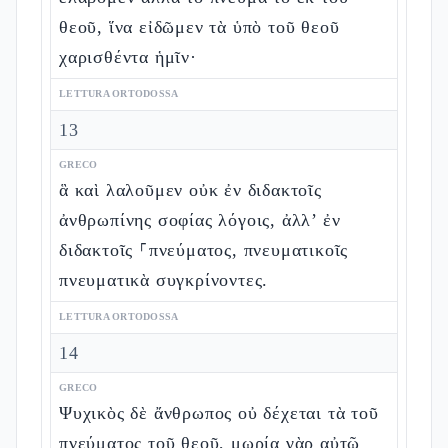
θεοῦ, ἵνα εἰδῶμεν τὰ ὑπὸ τοῦ θεοῦ
χαρισθέντα ἡμῖν·
LETTURA ORTODOSSA
13
GRECO
ἃ καὶ λαλοῦμεν οὐκ ἐν διδακτοῖς
ἀνθρωπίνης σοφίας λόγοις, ἀλλ’ ἐν
διδακτοῖς ⸀πνεύματος, πνευματικοῖς
πνευματικὰ συγκρίνοντες.
LETTURA ORTODOSSA
14
GRECO
Ψυχικὸς δὲ ἄνθρωπος οὐ δέχεται τὰ τοῦ
πνεύματος τοῦ θεοῦ, μωρία γὰρ αὐτῷ