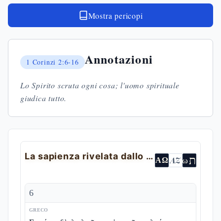
Mostra pericopi
Annotazioni
1 Corinzi
2:6-16
Lo Spirito scruta ogni cosa; l'uomo spirituale
giudica tutto.
La sapienza rivelata dallo Spirito
ת
AZ
ω
ΑΩ
6
GRECO