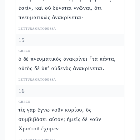
ἐστίν, καὶ οὐ δύναται γνῶναι, ὅτι
πνευματικῶς ἀνακρίνεται·
LETTURA ORTODOSSA
15
GRECO
ὁ δὲ πνευματικὸς ἀνακρίνει ⸀τὰ πάντα,
αὐτὸς δὲ ὑπ’ οὐδενὸς ἀνακρίνεται.
LETTURA ORTODOSSA
16
GRECO
τίς γὰρ ἔγνω νοῦν κυρίου, ὃς
συμβιβάσει αὐτόν; ἡμεῖς δὲ νοῦν
Χριστοῦ ἔχομεν.
LETTURA ORTODOSSA