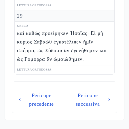
LETTURA ORTODOSSA
29
GRECO
καὶ καθὼς προείρηκεν Ἠσαΐας· Εἰ μὴ
κύριος Σαβαὼθ ἐγκατέλιπεν ἡμῖν
σπέρμα, ὡς Σόδομα ἂν ἐγενήθημεν καὶ
ὡς Γόμορρα ἂν ὡμοιώθημεν.
LETTURA ORTODOSSA
Pericope
Pericope
precedente
successiva