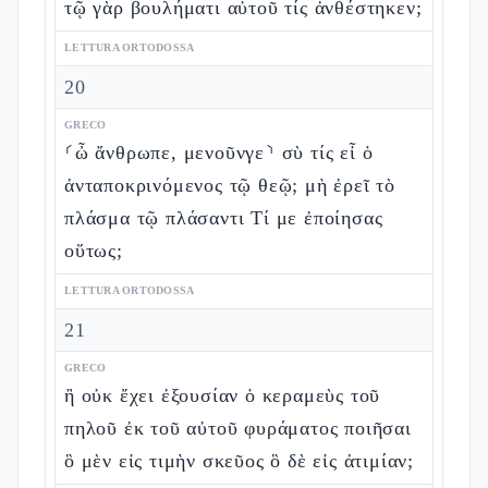
τῷ γὰρ βουλήματι αὐτοῦ τίς ἀνθέστηκεν;
LETTURA ORTODOSSA
20
GRECO
⸂ὦ ἄνθρωπε, μενοῦνγε⸃ σὺ τίς εἶ ὁ
ἀνταποκρινόμενος τῷ θεῷ; μὴ ἐρεῖ τὸ
πλάσμα τῷ πλάσαντι Τί με ἐποίησας
οὕτως;
LETTURA ORTODOSSA
21
GRECO
ἢ οὐκ ἔχει ἐξουσίαν ὁ κεραμεὺς τοῦ
πηλοῦ ἐκ τοῦ αὐτοῦ φυράματος ποιῆσαι
ὃ μὲν εἰς τιμὴν σκεῦος ὃ δὲ εἰς ἀτιμίαν;