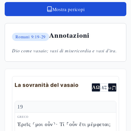
Mostra pericopi
Annotazioni
Romani
9:19-29
Dio come vasaio; vasi di misericordia e vasi d'ira.
La sovranità del vasaio
ת
AZ
ω
ΑΩ
19
GRECO
Ἐρεῖς ⸂μοι οὖν⸃· Τί ⸀οὖν ἔτι μέμφεται;