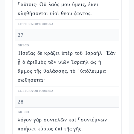
⸀αὐτοῖς· Οὐ λαός μου ὑμεῖς, ἐκεῖ
κληθήσονται υἱοὶ θεοῦ ζῶντος.
LETTURA ORTODOSSA
27
GRECO
Ἠσαΐας δὲ κράζει ὑπὲρ τοῦ Ἰσραήλ· Ἐὰν
ᾖ ὁ ἀριθμὸς τῶν υἱῶν Ἰσραὴλ ὡς ἡ
ἄμμος τῆς θαλάσσης, τὸ ⸀ὑπόλειμμα
σωθήσεται·
LETTURA ORTODOSSA
28
GRECO
λόγον γὰρ συντελῶν καὶ ⸀συντέμνων
ποιήσει κύριος ἐπὶ τῆς γῆς.