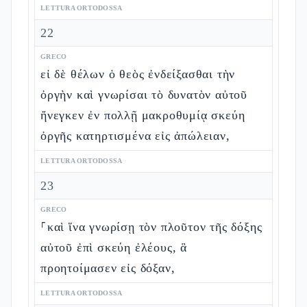
LETTURA ORTODOSSA
22
GRECO
εἰ δὲ θέλων ὁ θεὸς ἐνδείξασθαι τὴν
ὀργὴν καὶ γνωρίσαι τὸ δυνατὸν αὐτοῦ
ἤνεγκεν ἐν πολλῇ μακροθυμίᾳ σκεύη
ὀργῆς κατηρτισμένα εἰς ἀπώλειαν,
LETTURA ORTODOSSA
23
GRECO
⸀καὶ ἵνα γνωρίσῃ τὸν πλοῦτον τῆς δόξης
αὐτοῦ ἐπὶ σκεύη ἐλέους, ἃ
προητοίμασεν εἰς δόξαν,
LETTURA ORTODOSSA