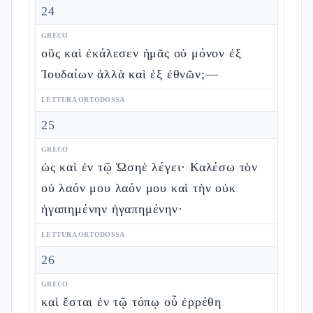
24
GRECO
οὓς καὶ ἐκάλεσεν ἡμᾶς οὐ μόνον ἐξ
Ἰουδαίων ἀλλὰ καὶ ἐξ ἐθνῶν;—
LETTURA ORTODOSSA
25
GRECO
ὡς καὶ ἐν τῷ Ὡσηὲ λέγει· Καλέσω τὸν
οὐ λαόν μου λαόν μου καὶ τὴν οὐκ
ἠγαπημένην ἠγαπημένην·
LETTURA ORTODOSSA
26
GRECO
καὶ ἔσται ἐν τῷ τόπῳ οὗ ἐρρέθη