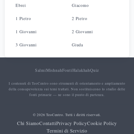
Ebrei
Giacomo
1 Pietro
2 Pietro
1 Giovanni
2 Giovanni
3 Giovanni
Giuda
Salmi
Mishnah
Fonti
Halakhah
Quiz
I contenuti di TeoCentro sono strumenti di orientamento e ampliamento
della consapevolezza sui temi trattati. Non sostituiscono lo studio delle
fonti primarie — ne sono il punto di partenza.
© 2026 TeoCentro. Tutti i diritti riservati.
Chi Siamo
Contatti
Privacy Policy
Cookie Policy
Termini di Servizio