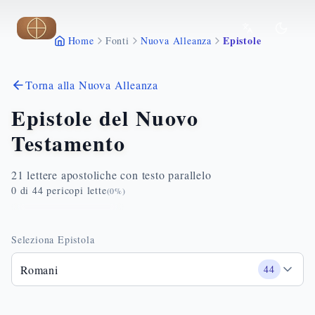
Vai al contenuto principale
Epistole
Home
Fonti
Nuova Alleanza
Torna alla Nuova Alleanza
Epistole del Nuovo
Testamento
21 lettere apostoliche con testo parallelo
0
di
44
pericopi lette
(
0
%)
Seleziona Epistola
Romani
44