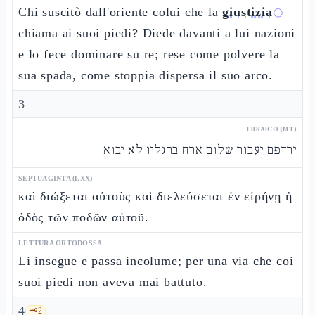
Chi suscitò dall'oriente colui che la
giustizia
ⓘ
chiama ai suoi piedi? Diede davanti a lui nazioni
e lo fece dominare su re; rese come polvere la
sua spada, come stoppia dispersa il suo arco.
3
EBRAICO (MT)
ירדפם יעבור שלום ארח ברגליו לא יבוא
SEPTUAGINTA (LXX)
καὶ διώξεται αὐτοὺς καὶ διελεύσεται ἐν εἰρήνῃ ἡ
ὁδὸς τῶν ποδῶν αὐτοῦ.
LETTURA ORTODOSSA
Li insegue e passa incolume; per una via che coi
suoi piedi non aveva mai battuto.
4
🗝️
2