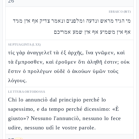
26
EBRAICO (MT)
מי הגיד מראש ונדעה ומלפנים ונאמר צדיק אף אין מגיד
אף אין משמיע אף אין שמע אמריכם
SEPTUAGINTA (LXX)
τίς γὰρ ἀναγγελεῖ τὰ ἐξ ἀρχῆς, ἵνα γνῶμεν, καὶ
τὰ ἔμπροσθεν, καὶ ἐροῦμεν ὅτι ἀληθῆ ἐστιν; οὐκ
ἔστιν ὁ προλέγων οὐδὲ ὁ ἀκούων ὑμῶν τοὺς
λόγους.
LETTURA ORTODOSSA
Chi lo annunciò dal principio perché lo
sapessimo, e da tempo perché dicessimo: «È
giusto»? Nessuno l'annunciò, nessuno lo fece
udire, nessuno udì le vostre parole.