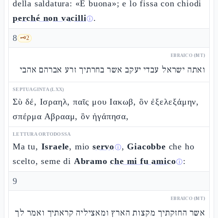
della saldatura: «È buona»; e lo fissa con chiodi
perché non vacilli
.
ⓘ
8
🗝️
2
EBRAICO (MT)
ואתה ישראל עבדי יעקב אשר בחרתיך זרע אברהם אהבי
SEPTUAGINTA (LXX)
Σὺ δέ, Ισραηλ, παῖς μου Ιακωβ, ὃν ἐξελεξάμην,
σπέρμα Αβρααμ, ὃν ἠγάπησα,
LETTURA ORTODOSSA
Ma tu,
Israele
, mio
servo
,
Giacobbe
che ho
ⓘ
scelto, seme di
Abramo
che mi fu amico
:
ⓘ
9
EBRAICO (MT)
אשר החזקתיך מקצות הארץ ומאציליה קראתיך ואמר לך