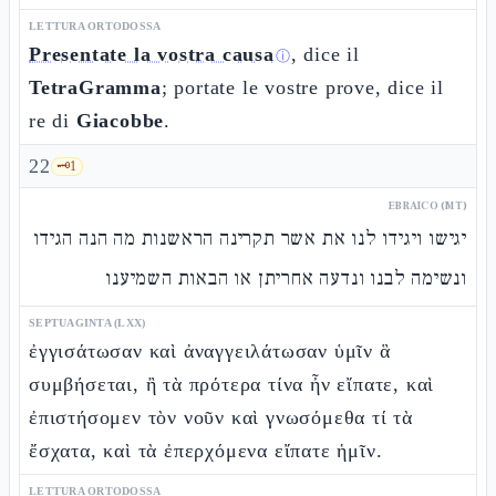
LETTURA ORTODOSSA
Presentate la vostra causa
, dice il
ⓘ
TetraGramma
; portate le vostre prove, dice il
re di
Giacobbe
.
22
🗝️
1
EBRAICO (MT)
יגישו ויגידו לנו את אשר תקרינה הראשנות מה הנה הגידו
ונשימה לבנו ונדעה אחריתן או הבאות השמיענו
SEPTUAGINTA (LXX)
ἐγγισάτωσαν καὶ ἀναγγειλάτωσαν ὑμῖν ἃ
συμβήσεται, ἢ τὰ πρότερα τίνα ἦν εἴπατε, καὶ
ἐπιστήσομεν τὸν νοῦν καὶ γνωσόμεθα τί τὰ
ἔσχατα, καὶ τὰ ἐπερχόμενα εἴπατε ἡμῖν.
LETTURA ORTODOSSA