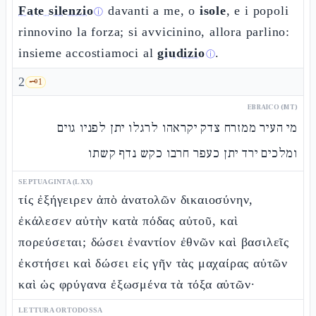
Fate silenzio
davanti a me, o
isole
, e i popoli
ⓘ
rinnovino la forza; si avvicinino, allora parlino:
insieme accostiamoci al
giudizio
.
ⓘ
2
🗝️
1
EBRAICO (MT)
מי העיר ממזרח צדק יקראהו לרגלו יתן לפניו גוים
ומלכים ירד יתן כעפר חרבו כקש נדף קשתו
SEPTUAGINTA (LXX)
τίς ἐξήγειρεν ἀπὸ ἀνατολῶν δικαιοσύνην,
ἐκάλεσεν αὐτὴν κατὰ πόδας αὐτοῦ, καὶ
πορεύσεται; δώσει ἐναντίον ἐθνῶν καὶ βασιλεῖς
ἐκστήσει καὶ δώσει εἰς γῆν τὰς μαχαίρας αὐτῶν
καὶ ὡς φρύγανα ἐξωσμένα τὰ τόξα αὐτῶν·
LETTURA ORTODOSSA