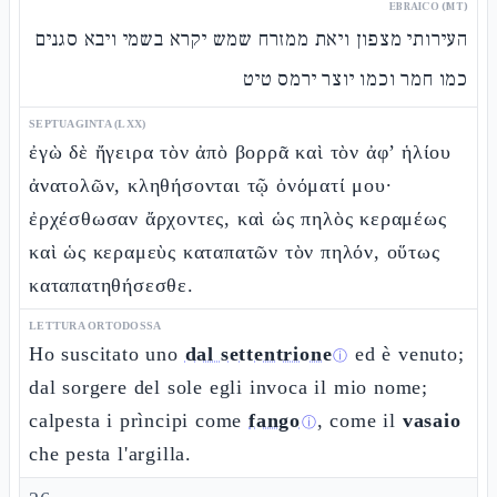
EBRAICO (MT)
העירותי מצפון ויאת ממזרח שמש יקרא בשמי ויבא סגנים
כמו חמר וכמו יוצר ירמס טיט
SEPTUAGINTA (LXX)
ἐγὼ δὲ ἤγειρα τὸν ἀπὸ βορρᾶ καὶ τὸν ἀφ’ ἡλίου
ἀνατολῶν, κληθήσονται τῷ ὀνόματί μου·
ἐρχέσθωσαν ἄρχοντες, καὶ ὡς πηλὸς κεραμέως
καὶ ὡς κεραμεὺς καταπατῶν τὸν πηλόν, οὕτως
καταπατηθήσεσθε.
LETTURA ORTODOSSA
Ho suscitato uno
dal settentrione
ed è venuto;
ⓘ
dal sorgere del sole egli invoca il mio nome;
calpesta i prìncipi come
fango
, come il
vasaio
ⓘ
che pesta l'argilla.