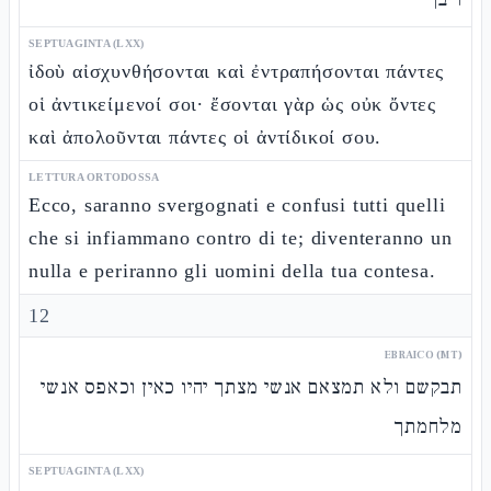
SEPTUAGINTA (LXX)
ἰδοὺ αἰσχυνθήσονται καὶ ἐντραπήσονται πάντες
οἱ ἀντικείμενοί σοι· ἔσονται γὰρ ὡς οὐκ ὄντες
καὶ ἀπολοῦνται πάντες οἱ ἀντίδικοί σου.
LETTURA ORTODOSSA
Ecco, saranno svergognati e confusi tutti quelli
che si infiammano contro di te; diventeranno un
nulla e periranno gli uomini della tua contesa.
12
EBRAICO (MT)
תבקשם ולא תמצאם אנשי מצתך יהיו כאין וכאפס אנשי
מלחמתך
SEPTUAGINTA (LXX)