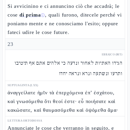
Si avvicinino e ci annuncino ciò che accadrà; le
cose
di prima
, quali furono, ditecele perché vi
ⓘ
poniamo mente e ne conosciamo l'esito; oppure
fateci udire le cose future.
23
EBRAICO (MT)
הגידו האתיות לאחור ונדעה כי אלהים אתם אף תיטיבו
ותרעו ונשתעה ונרא ונראה יחדו
SEPTUAGINTA (LXX)
ἀναγγείλατε ἡμῖν τὰ ἐπερχόμενα ἐπ’ ἐσχάτου,
καὶ γνωσόμεθα ὅτι θεοί ἐστε· εὖ ποιήσατε καὶ
κακώσατε, καὶ θαυμασόμεθα καὶ ὀψόμεθα ἅμα·
LETTURA ORTODOSSA
Annunciate le cose che verranno in seguito, e