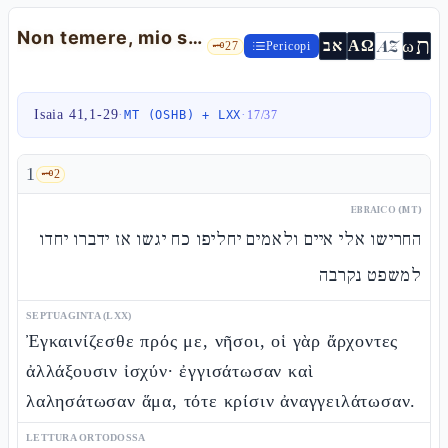
Non temere, mio servo Israele — Is 41,1-29
ת
AZ
ω
אב
ΑΩ
🗝️
27
Pericopi
Isaia 41,1-29
·
·
MT (OSHB) + LXX
17
/
37
1
🗝️
2
EBRAICO (MT)
החרישו אלי איים ולאמים יחליפו כח יגשו אז ידברו יחדו
למשפט נקרבה
SEPTUAGINTA (LXX)
Ἐγκαινίζεσθε πρός με, νῆσοι, οἱ γὰρ ἄρχοντες
ἀλλάξουσιν ἰσχύν· ἐγγισάτωσαν καὶ
λαλησάτωσαν ἅμα, τότε κρίσιν ἀναγγειλάτωσαν.
LETTURA ORTODOSSA