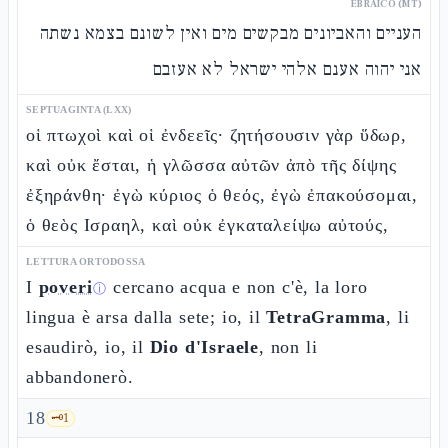
EBRAICO (MT)
העניים והאביונים מבקשים מים ואין לשונם בצמא נשתה
אני יהוה אענם אלהי ישראל לא אעזבם
SEPTUAGINTA (LXX)
οἱ πτωχοὶ καὶ οἱ ἐνδεεῖς· ζητήσουσιν γὰρ ὕδωρ,
καὶ οὐκ ἔσται, ἡ γλῶσσα αὐτῶν ἀπὸ τῆς δίψης
ἐξηράνθη· ἐγὼ κύριος ὁ θεός, ἐγὼ ἐπακούσομαι,
ὁ θεὸς Ισραηλ, καὶ οὐκ ἐγκαταλείψω αὐτούς,
LETTURA ORTODOSSA
I
poveri
cercano acqua e non c'è, la loro
ⓘ
lingua è arsa dalla sete; io, il
TetraGramma
, li
esaudirò, io, il
Dio d'Israele
, non li
abbandonerò.
18
🗝️
1