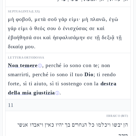
SEPTUAGINTA (LXX)
μὴ φοβοῦ, μετὰ σοῦ γάρ εἰμι· μὴ πλανῶ, ἐγὼ
γάρ εἰμι ὁ θεός σου ὁ ἐνισχύσας σε καὶ
ἐβοήθησά σοι καὶ ἠσφαλισάμην σε τῇ δεξιᾷ τῇ
δικαίᾳ μου.
LETTURA ORTODOSSA
Non temere
, perché io sono con te; non
ⓘ
smarrirti, perché io sono il tuo
Dio
; ti rendo
forte, sì ti aiuto, sì ti sostengo con la
destra
della mia giustizia
.
ⓘ
11
EBRAICO (MT)
הן יבשו ויכלמו כל הנחרים בך יהיו כאין ויאבדו אנשי
ריבך