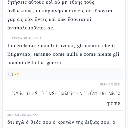
ζητήσεις αὐτοὺς καὶ οὐ μὴ εὕρῃς τοὺς
ἀνθρώπους, οἳ παροινήσουσιν εἰς σέ· ἔσονται
γὰρ ὡς οὐκ ὄντες καὶ οὐκ ἔσονται οἱ
ἀντιπολεμοῦντές σε.
LETTURA ORTODOSSA
Li cercherai e non li troverai, gli uomini che ti
litigavano; saranno come nulla e come niente gli
uomini della tua guerra.
13
🗝️
1
EBRAICO (MT)
כי אני יהוה אלהיך מחזיק ימינך האמר לך אל תירא אני
עזרתיך
SEPTUAGINTA (LXX)
ὅτι ἐγὼ ὁ θεός σου ὁ κρατῶν τῆς δεξιᾶς σου, ὁ