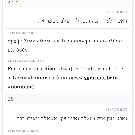
27
🗝️
1
EBRAICO (MT)
ראשון לציון הנה הנם ולירושלם מבשר אתן
SEPTUAGINTA (LXX)
ἀρχὴν Σιων δώσω καὶ Ιερουσαλημ παρακαλέσω
εἰς ὁδόν.
LETTURA ORTODOSSA
Per primo io a
Sion
[dissi]: «Eccoli, eccoli!», e
a
Gerusalemme
darò un
messaggero di lieto
annuncio
.
ⓘ
28
EBRAICO (MT)
וארא ואין איש ומאלה ואין יועץ ואשאלם וישיבו דבר
SEPTUAGINTA (LXX)