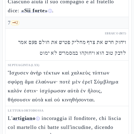
Ciascuno aiuta il suo compagno e al fratello
dice:
«Sii forte»
.
ⓘ
7
🗝️
2
EBRAICO (MT)
ויחזק חרש את צרף מחליק פטיש את הולם פעם אמר
לדבק טוב הוא ויחזקהו במסמרים לא ימוט
SEPTUAGINTA (LXX)
Ἴσχυσεν ἀνὴρ τέκτων καὶ χαλκεὺς τύπτων
σφύρῃ ἅμα ἐλαύνων· ποτὲ μὲν ἐρεῖ Σύμβλημα
καλόν ἐστιν· ἰσχύρωσαν αὐτὰ ἐν ἥλοις,
θήσουσιν αὐτὰ καὶ οὐ κινηθήσονται.
LETTURA ORTODOSSA
L'
artigiano
incoraggia il fonditore, chi liscia
ⓘ
col martello chi batte sull'incudine, dicendo