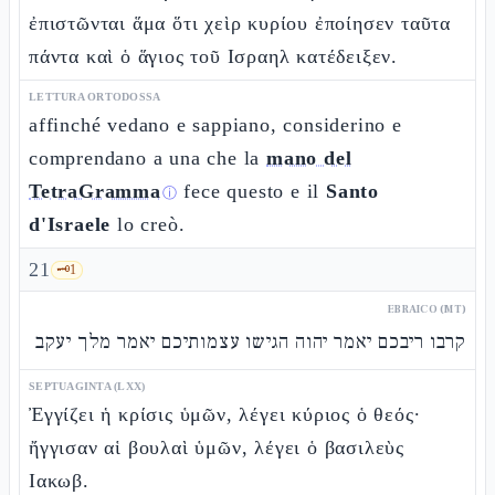
ἐπιστῶνται ἅμα ὅτι χεὶρ κυρίου ἐποίησεν ταῦτα
πάντα καὶ ὁ ἅγιος τοῦ Ισραηλ κατέδειξεν.
LETTURA ORTODOSSA
affinché vedano e sappiano, considerino e
comprendano a una che la
mano del
TetraGramma
fece questo e il
Santo
ⓘ
d'Israele
lo creò.
21
🗝️
1
EBRAICO (MT)
קרבו ריבכם יאמר יהוה הגישו עצמותיכם יאמר מלך יעקב
SEPTUAGINTA (LXX)
Ἐγγίζει ἡ κρίσις ὑμῶν, λέγει κύριος ὁ θεός·
ἤγγισαν αἱ βουλαὶ ὑμῶν, λέγει ὁ βασιλεὺς
Ιακωβ.