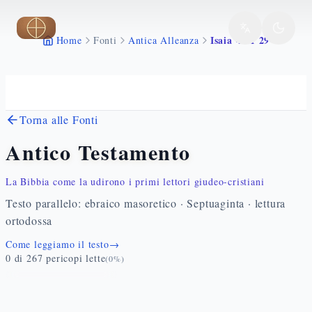
Vai al contenuto principale
Isaia 41 1 29
Home
Fonti
Antica Alleanza
Torna alle Fonti
Antico Testamento
La Bibbia come la udirono i primi lettori giudeo-cristiani
Testo parallelo: ebraico masoretico · Septuaginta · lettura
ortodossa
Come leggiamo il testo
→
0
di
267
pericopi lette
(
0
%)