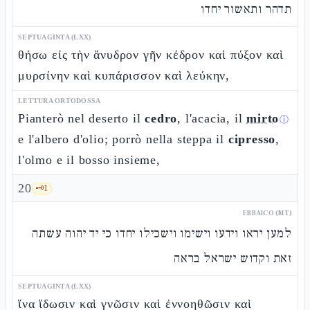
תדהר ותאשור יחדו
SEPTUAGINTA (LXX)
θήσω εἰς τὴν ἄνυδρον γῆν κέδρον καὶ πύξον καὶ
μυρσίνην καὶ κυπάρισσον καὶ λεύκην,
LETTURA ORTODOSSA
Pianterò nel deserto il
cedro
, l'acacia, il
mirto
ⓘ
e l'albero d'olio; porrò nella steppa il
cipresso
,
l'olmo e il bosso insieme,
20
🗝️
1
EBRAICO (MT)
למען יראו וידעו וישימו וישכילו יחדו כי יד יהוה עשתה
זאת וקדוש ישראל בראה
SEPTUAGINTA (LXX)
ἵνα ἴδωσιν καὶ γνῶσιν καὶ ἐννοηθῶσιν καὶ