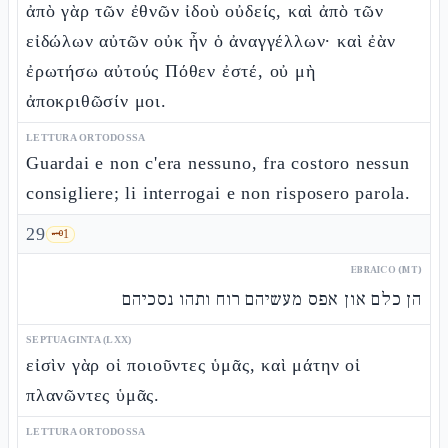
ἀπὸ γὰρ τῶν ἐθνῶν ἰδοὺ οὐδείς, καὶ ἀπὸ τῶν
εἰδώλων αὐτῶν οὐκ ἦν ὁ ἀναγγέλλων· καὶ ἐὰν
ἐρωτήσω αὐτούς Πόθεν ἐστέ, οὐ μὴ
ἀποκριθῶσίν μοι.
LETTURA ORTODOSSA
Guardai e non c'era nessuno, fra costoro nessun
consigliere; li interrogai e non risposero parola.
29
🗝️
1
EBRAICO (MT)
הן כלם און אפס מעשיהם רוח ותהו נסכיהם
SEPTUAGINTA (LXX)
εἰσὶν γὰρ οἱ ποιοῦντες ὑμᾶς, καὶ μάτην οἱ
πλανῶντες ὑμᾶς.
LETTURA ORTODOSSA