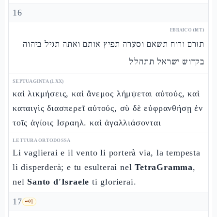
16
EBRAICO (MT)
תזרם ורוח תשאם וסערה תפיץ אותם ואתה תגיל ביהוה
בקדוש ישראל תתהלל
SEPTUAGINTA (LXX)
καὶ λικμήσεις, καὶ ἄνεμος λήμψεται αὐτούς, καὶ
καταιγὶς διασπερεῖ αὐτούς, σὺ δὲ εὐφρανθήσῃ ἐν
τοῖς ἁγίοις Ισραηλ. καὶ ἀγαλλιάσονται
LETTURA ORTODOSSA
Li vaglierai e il vento li porterà via, la tempesta
li disperderà; e tu esulterai nel
TetraGramma
,
nel
Santo d'Israele
ti glorierai.
17
🗝️
1