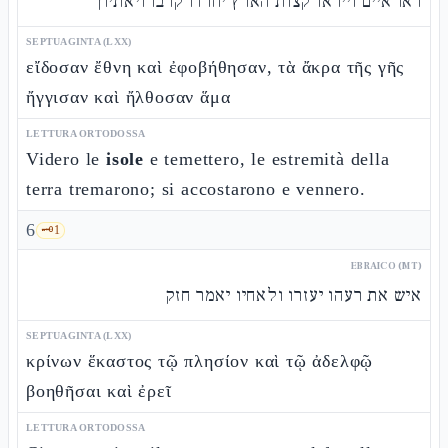
ראו איים וייראו קצות הארץ יחרדו קרבו ויאתיון
SEPTUAGINTA (LXX)
εἴδοσαν ἔθνη καὶ ἐφοβήθησαν, τὰ ἄκρα τῆς γῆς
ἤγγισαν καὶ ἤλθοσαν ἅμα
LETTURA ORTODOSSA
Videro le
isole
e temettero, le estremità della
terra tremarono; si accostarono e vennero.
6
🗝️
1
EBRAICO (MT)
איש את רעהו יעזרו ולאחיו יאמר חזק
SEPTUAGINTA (LXX)
κρίνων ἕκαστος τῷ πλησίον καὶ τῷ ἀδελφῷ
βοηθῆσαι καὶ ἐρεῖ
LETTURA ORTODOSSA