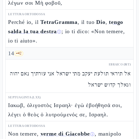
λέγων σοι Μὴ φοβοῦ,
LETTURA ORTODOSSA
Perché io, il
TetraGramma
, il tuo
Dio
,
tengo
salda la tua destra
; io ti dico: «Non temere,
ⓘ
io ti aiuto».
14
🗝️
2
EBRAICO (MT)
אל תיראי תולעת יעקב מתי ישראל אני עזרתיך נאם יהוה
וגאלך קדוש ישראל
SEPTUAGINTA (LXX)
Ιακωβ, ὀλιγοστὸς Ισραηλ· ἐγὼ ἐβοήθησά σοι,
λέγει ὁ θεὸς ὁ λυτρούμενός σε, Ισραηλ.
LETTURA ORTODOSSA
Non temere,
verme di Giacobbe
, manipolo
ⓘ