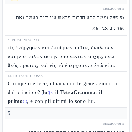
EBRAICO (MT)
מי פעל ועשה קרא הדרות מראש אני יהוה ראשון ואת
אחרנים אני הוא
SEPTUAGINTA (LXX)
τίς ἐνήργησεν καὶ ἐποίησεν ταῦτα; ἐκάλεσεν
αὐτὴν ὁ καλῶν αὐτὴν ἀπὸ γενεῶν ἀρχῆς, ἐγὼ
θεὸς πρῶτος, καὶ εἰς τὰ ἐπερχόμενα ἐγώ εἰμι.
LETTURA ORTODOSSA
Chi operò e fece, chiamando le generazioni fin
dal principio?
Io
, il
TetraGramma
,
il
ⓘ
primo
, e con gli ultimi io sono lui.
ⓘ
5
EBRAICO (MT)