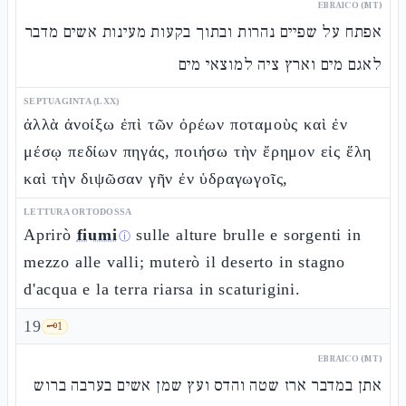
EBRAICO (MT)
אפתח על שפיים נהרות ובתוך בקעות מעינות אשים מדבר
לאגם מים וארץ ציה למוצאי מים
SEPTUAGINTA (LXX)
ἀλλὰ ἀνοίξω ἐπὶ τῶν ὀρέων ποταμοὺς καὶ ἐν
μέσῳ πεδίων πηγάς, ποιήσω τὴν ἔρημον εἰς ἕλη
καὶ τὴν διψῶσαν γῆν ἐν ὑδραγωγοῖς,
LETTURA ORTODOSSA
Aprirò
fiumi
sulle alture brulle e sorgenti in
ⓘ
mezzo alle valli; muterò il deserto in stagno
d'acqua e la terra riarsa in scaturigini.
19
🗝️
1
EBRAICO (MT)
אתן במדבר ארז שטה והדס ועץ שמן אשים בערבה ברוש