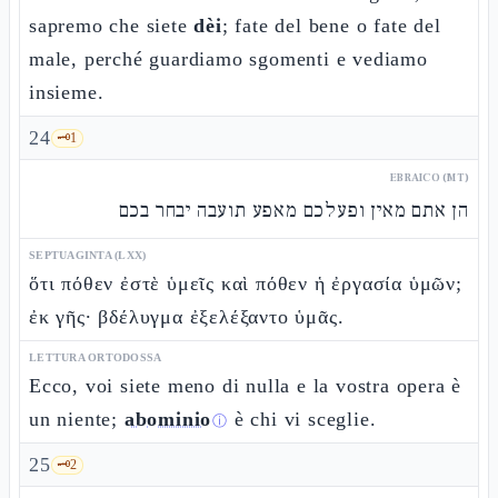
sapremo che siete
dèi
; fate del bene o fate del
male, perché guardiamo sgomenti e vediamo
insieme.
24
🗝️
1
EBRAICO (MT)
הן אתם מאין ופעלכם מאפע תועבה יבחר בכם
SEPTUAGINTA (LXX)
ὅτι πόθεν ἐστὲ ὑμεῖς καὶ πόθεν ἡ ἐργασία ὑμῶν;
ἐκ γῆς· βδέλυγμα ἐξελέξαντο ὑμᾶς.
LETTURA ORTODOSSA
Ecco, voi siete meno di nulla e la vostra opera è
un niente;
abominio
è chi vi sceglie.
ⓘ
25
🗝️
2