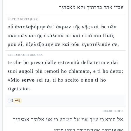
עבדי אתה בחרתיך ולא מאסתיך
SEPTUAGINTA (LXX)
οὗ ἀντελαβόμην ἀπ’ ἄκρων τῆς γῆς καὶ ἐκ τῶν
σκοπιῶν αὐτῆς ἐκάλεσά σε καὶ εἶπά σοι Παῖς
μου εἶ, ἐξελεξάμην σε καὶ οὐκ ἐγκατέλιπόν σε,
LETTURA ORTODOSSA
te che ho preso dalle estremità della terra e dai
suoi angoli più remoti ho chiamato, e ti ho detto:
«Mio
servo
sei tu, ti ho scelto e non ti ho
rigettato».
10
🗝️
2
EBRAICO (MT)
אל תירא כי עמך אני אל תשתע כי אני אלהיך אמצתיך
אף עזרתיך אף תמכתיך בימין צדקי