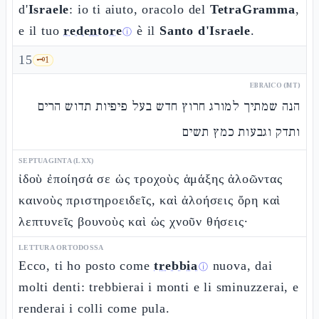
d'
Israele
: io ti aiuto, oracolo del
TetraGramma
,
e il tuo
redentore
è il
Santo d'Israele
.
ⓘ
15
🗝️
1
EBRAICO (MT)
הנה שמתיך למורג חרוץ חדש בעל פיפיות תדוש הרים
ותדק וגבעות כמץ תשים
SEPTUAGINTA (LXX)
ἰδοὺ ἐποίησά σε ὡς τροχοὺς ἁμάξης ἀλοῶντας
καινοὺς πριστηροειδεῖς, καὶ ἀλοήσεις ὄρη καὶ
λεπτυνεῖς βουνοὺς καὶ ὡς χνοῦν θήσεις·
LETTURA ORTODOSSA
Ecco, ti ho posto come
trebbia
nuova, dai
ⓘ
molti denti: trebbierai i monti e li sminuzzerai, e
renderai i colli come pula.