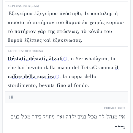
SEPTUAGINTA (LXX)
Ἐξεγείρου ἐξεγείρου ἀνάστηθι, Ιερουσαλημ ἡ
πιοῦσα τὸ ποτήριον τοῦ θυμοῦ ἐκ χειρὸς κυρίου·
τὸ ποτήριον γὰρ τῆς πτώσεως, τὸ κόνδυ τοῦ
θυμοῦ ἐξέπιες καὶ ἐξεκένωσας.
LETTURA ORTODOSSA
Déstati, déstati, àlzati
, o Yerushalàyim, tu
ⓘ
che hai bevuto dalla mano del TetraGramma
il
calice della sua ira
, la coppa dello
ⓘ
stordimento, bevuta fino al fondo.
18
EBRAICO (MT)
אין מנהל לה מכל בנים ילדה ואין מחזיק בידה מכל בנים
גדלה