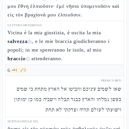
μου ἔθνη ἐλπιοῦσιν· ἐμὲ νῆσοι ὑπομενοῦσιν καὶ
εἰς τὸν βραχίονά μου ἐλπιοῦσιν.
LETTURA ORTODOSSA
Vicina è la mia giustizia, è uscita la mia
salvezza
, e le mie braccia giudicheranno i
ⓘ
popoli; in me spereranno le isole, al mio
braccio
attenderanno.
ⓘ
6
🗝️
1
🔗
3
EBRAICO (MT)
שאו לשמים עיניכם והביטו אל הארץ מתחת כי שמים
כעשן נמלחו והארץ כבגד תבלה וישביה כמו כן ימותון
וישועתי לעולם תהיה וצדקתי לא תחת
SEPTUAGINTA (LXX)
ἄρατε εἰς τὸν οὐρανὸν τοὺς ὀφθαλμοὺς ὑμῶν καὶ