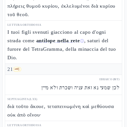
πλήρεις θυμοῦ κυρίου, ἐκλελυμένοι διὰ κυρίου
τοῦ θεοῦ.
LETTURA ORTODOSSA
I tuoi figli svenuti giacciono al capo d'ogni
strada come
antilope nella rete
, saturi del
ⓘ
furore del TetraGramma, della minaccia del tuo
Dio.
21
🗝️
1
EBRAICO (MT)
לכן שמעי נא זאת עניה ושכרת ולא מיין
SEPTUAGINTA (LXX)
διὰ τοῦτο ἄκουε, τεταπεινωμένη καὶ μεθύουσα
οὐκ ἀπὸ οἴνου·
LETTURA ORTODOSSA