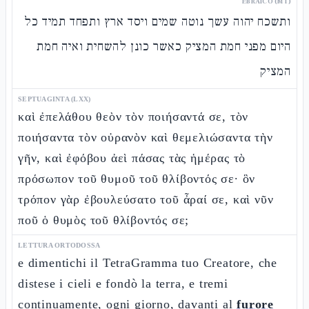
EBRAICO (MT)
ותשכח יהוה עשך נוטה שמים ויסד ארץ ותפחד תמיד כל
היום מפני חמת המציק כאשר כונן להשחית ואיה חמת
המציק
SEPTUAGINTA (LXX)
καὶ ἐπελάθου θεὸν τὸν ποιήσαντά σε, τὸν
ποιήσαντα τὸν οὐρανὸν καὶ θεμελιώσαντα τὴν
γῆν, καὶ ἐφόβου ἀεὶ πάσας τὰς ἡμέρας τὸ
πρόσωπον τοῦ θυμοῦ τοῦ θλίβοντός σε· ὃν
τρόπον γὰρ ἐβουλεύσατο τοῦ ἆραί σε, καὶ νῦν
ποῦ ὁ θυμὸς τοῦ θλίβοντός σε;
LETTURA ORTODOSSA
e dimentichi il TetraGramma tuo Creatore, che
distese i cieli e fondò la terra, e tremi
continuamente, ogni giorno, davanti al
furore