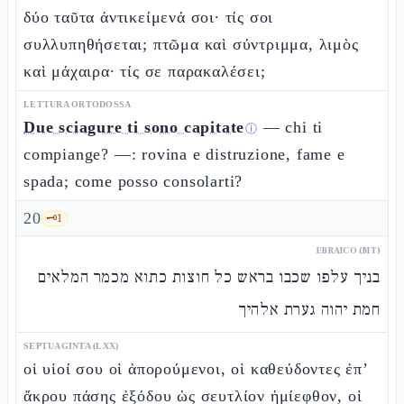
δύο ταῦτα ἀντικείμενά σοι· τίς σοι
συλλυπηθήσεται; πτῶμα καὶ σύντριμμα, λιμὸς
καὶ μάχαιρα· τίς σε παρακαλέσει;
LETTURA ORTODOSSA
Due sciagure ti sono capitate
— chi ti
ⓘ
compiange? —: rovina e distruzione, fame e
spada; come posso consolarti?
20
🗝️
1
EBRAICO (MT)
בניך עלפו שכבו בראש כל חוצות כתוא מכמר המלאים
חמת יהוה גערת אלהיך
SEPTUAGINTA (LXX)
οἱ υἱοί σου οἱ ἀπορούμενοι, οἱ καθεύδοντες ἐπ’
ἄκρου πάσης ἐξόδου ὡς σευτλίον ἡμίεφθον, οἱ