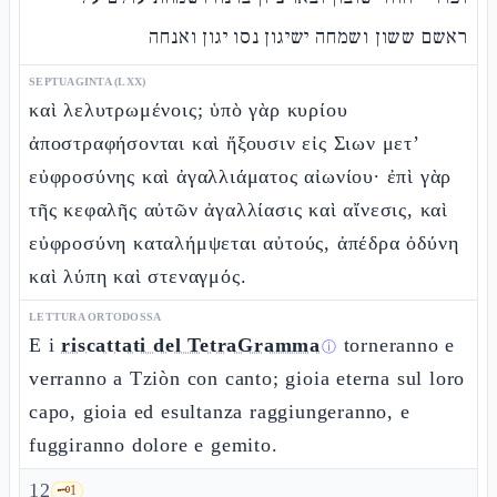
ראשם ששון ושמחה ישיגון נסו יגון ואנחה
SEPTUAGINTA (LXX)
καὶ λελυτρωμένοις; ὑπὸ γὰρ κυρίου
ἀποστραφήσονται καὶ ἥξουσιν εἰς Σιων μετ’
εὐφροσύνης καὶ ἀγαλλιάματος αἰωνίου· ἐπὶ γὰρ
τῆς κεφαλῆς αὐτῶν ἀγαλλίασις καὶ αἴνεσις, καὶ
εὐφροσύνη καταλήμψεται αὐτούς, ἀπέδρα ὀδύνη
καὶ λύπη καὶ στεναγμός.
LETTURA ORTODOSSA
E i
riscattati del TetraGramma
torneranno e
ⓘ
verranno a Tziòn con canto; gioia eterna sul loro
capo, gioia ed esultanza raggiungeranno, e
fuggiranno dolore e gemito.
12
🗝️
1