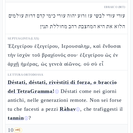
EBRAICO (MT)
עורי עורי לבשי עז זרוע יהוה עורי כימי קדם דרות עולמים
הלוא את היא המחצבת רהב מחוללת תנין
SEPTUAGINTA (LXX)
Ἐξεγείρου ἐξεγείρου, Ιερουσαλημ, καὶ ἔνδυσαι
τὴν ἰσχὺν τοῦ βραχίονός σου· ἐξεγείρου ὡς ἐν
ἀρχῇ ἡμέρας, ὡς γενεὰ αἰῶνος. οὐ σὺ εἶ
LETTURA ORTODOSSA
Déstati, déstati, rivèstiti di forza, o braccio
del TetraGramma!
Déstati come nei giorni
ⓘ
antichi, nelle generazioni remote. Non sei forse
tu che facesti a pezzi
Ràhav
, che trafiggesti il
ⓘ
tannìn
?
ⓘ
10
🗝️
1