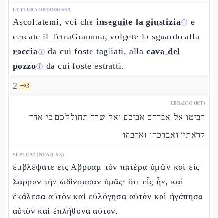
LETTURA ORTODOSSA
Ascoltatemi, voi che
inseguite la giustizia
e
ⓘ
cercate il TetraGramma; volgete lo sguardo alla
roccia
da cui foste tagliati, alla
cava del
ⓘ
pozzo
da cui foste estratti.
ⓘ
2
🗝️
3
EBRAICO (MT)
הביטו אל אברהם אביכם ואל שרה תחוללכם כי אחד
קראתיו ואברכהו וארבהו
SEPTUAGINTA (LXX)
ἐμβλέψατε εἰς Αβρααμ τὸν πατέρα ὑμῶν καὶ εἰς
Σαρραν τὴν ὠδίνουσαν ὑμᾶς· ὅτι εἷς ἦν, καὶ
ἐκάλεσα αὐτὸν καὶ εὐλόγησα αὐτὸν καὶ ἠγάπησα
αὐτὸν καὶ ἐπλήθυνα αὐτόν.