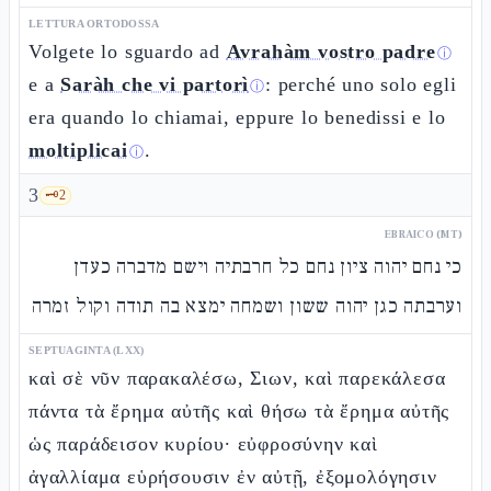
LETTURA ORTODOSSA
Volgete lo sguardo ad
Avrahàm vostro padre
ⓘ
e a
Saràh che vi partorì
: perché uno solo egli
ⓘ
era quando lo chiamai, eppure lo benedissi e lo
moltiplicai
.
ⓘ
3
🗝️
2
EBRAICO (MT)
כי נחם יהוה ציון נחם כל חרבתיה וישם מדברה כעדן
וערבתה כגן יהוה ששון ושמחה ימצא בה תודה וקול זמרה
SEPTUAGINTA (LXX)
καὶ σὲ νῦν παρακαλέσω, Σιων, καὶ παρεκάλεσα
πάντα τὰ ἔρημα αὐτῆς καὶ θήσω τὰ ἔρημα αὐτῆς
ὡς παράδεισον κυρίου· εὐφροσύνην καὶ
ἀγαλλίαμα εὑρήσουσιν ἐν αὐτῇ, ἐξομολόγησιν