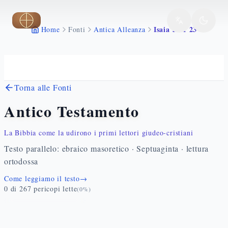
Vai al contenuto principale
Isaia 51 1 23
Home
Fonti
Antica Alleanza
Torna alle Fonti
Antico Testamento
La Bibbia come la udirono i primi lettori giudeo-cristiani
Testo parallelo: ebraico masoretico · Septuaginta · lettura
ortodossa
Come leggiamo il testo
→
0
di
267
pericopi lette
(
0
%)