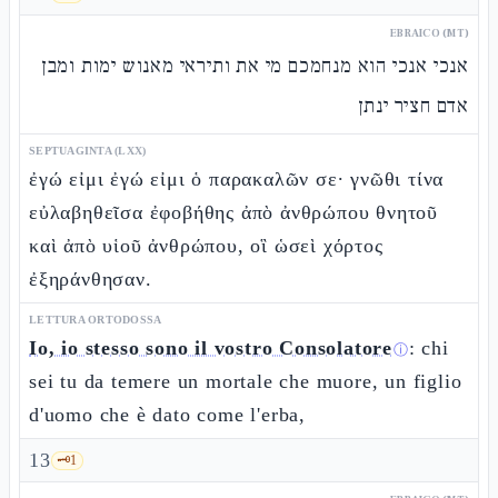
EBRAICO (MT)
אנכי אנכי הוא מנחמכם מי את ותיראי מאנוש ימות ומבן
אדם חציר ינתן
SEPTUAGINTA (LXX)
ἐγώ εἰμι ἐγώ εἰμι ὁ παρακαλῶν σε· γνῶθι τίνα
εὐλαβηθεῖσα ἐφοβήθης ἀπὸ ἀνθρώπου θνητοῦ
καὶ ἀπὸ υἱοῦ ἀνθρώπου, οἳ ὡσεὶ χόρτος
ἐξηράνθησαν.
LETTURA ORTODOSSA
Io, io stesso sono il vostro Consolatore
: chi
ⓘ
sei tu da temere un mortale che muore, un figlio
d'uomo che è dato come l'erba,
13
🗝️
1