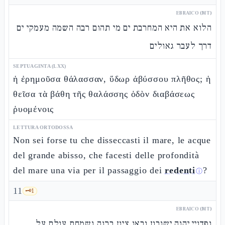
EBRAICO (MT)
הלוא את היא המחרבת ים מי תהום רבה השמה מעמקי ים
דרך לעבר גאולים
SEPTUAGINTA (LXX)
ἡ ἐρημοῦσα θάλασσαν, ὕδωρ ἀβύσσου πλῆθος; ἡ
θεῖσα τὰ βάθη τῆς θαλάσσης ὁδὸν διαβάσεως
ῥυομένοις
LETTURA ORTODOSSA
Non sei forse tu che disseccasti il mare, le acque
del grande abisso, che facesti delle profondità
del mare una via per il passaggio dei
redenti
?
ⓘ
11
🗝️
1
EBRAICO (MT)
ופדויי יהוה ישובון ובאו ציון ברנה ושמחת עולם על