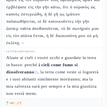
ἐμβλέψατε εἰς τὴν γῆν κάτω, ὅτι ὁ οὐρανὸς ὡς
καπνὸς ἐστερεώθη, ἡ δὲ γῆ ὡς ἱμάτιον
παλαιωθήσεται, οἱ δὲ κατοικοῦντες τὴν γῆν
ὥσπερ ταῦτα ἀποθανοῦνται, τὸ δὲ σωτήριόν μου
εἰς τὸν αἰῶνα ἔσται, ἡ δὲ δικαιοσύνη μου οὐ μὴ
ἐκλίπῃ. –
LETTURA ORTODOSSA
Alzate ai cieli i vostri occhi e guardate la terra
in basso: perché
i cieli come fumo si
dissolveranno
, la terra come veste si logorerà
ⓘ
e i suoi abitanti similmente moriranno; ma la
mia salvezza sarà per sempre e la mia giustizia
non verrà meno.
7
🗝️
1
🔗
2