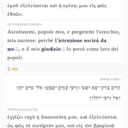
ἐμοῦ ἐξελεύσεται καὶ ἡ κρίσις μου εἰς φῶς
ἐθνῶν.
LETTURA ORTODOSSA
Ascoltatemi, popolo mio, e porgetemi l'orecchio,
mia nazione: perché
l'istruzione uscirà da
me
, e il mio
giudizio
lo porrò come luce dei
ⓘ
ⓘ
popoli.
5
🗝️
2
EBRAICO (MT)
קרוב צדקי יצא ישעי וזרעי עמים ישפטו אלי איים יקוו
ואל זרעי ייחלון
SEPTUAGINTA (LXX)
ἐγγίζει ταχὺ ἡ δικαιοσύνη μου, καὶ ἐξελεύσεται
ὡς φῶς τὸ σωτήριόν μου, καὶ εἰς τὸν βραχίονά