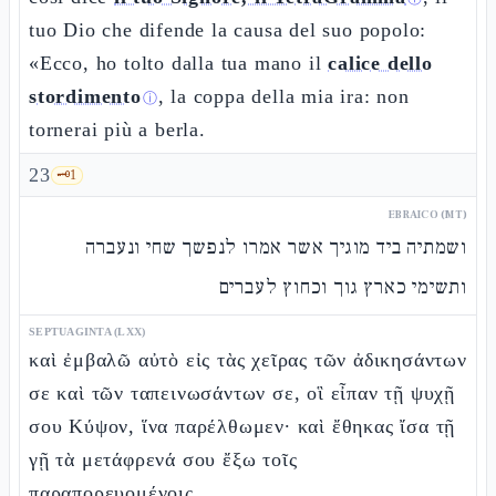
tuo Dio che difende la causa del suo popolo:
«Ecco, ho tolto dalla tua mano il
calice dello
stordimento
, la coppa della mia ira: non
ⓘ
tornerai più a berla.
23
🗝️
1
EBRAICO (MT)
ושמתיה ביד מוגיך אשר אמרו לנפשך שחי ונעברה
ותשימי כארץ גוך וכחוץ לעברים
SEPTUAGINTA (LXX)
καὶ ἐμβαλῶ αὐτὸ εἰς τὰς χεῖρας τῶν ἀδικησάντων
σε καὶ τῶν ταπεινωσάντων σε, οἳ εἶπαν τῇ ψυχῇ
σου Κύψον, ἵνα παρέλθωμεν· καὶ ἔθηκας ἴσα τῇ
γῇ τὰ μετάφρενά σου ἔξω τοῖς
παραπορευομένοις.