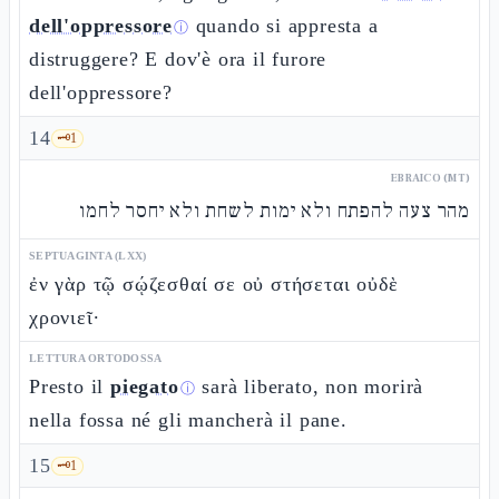
dell'oppressore
quando si appresta a
ⓘ
distruggere? E dov'è ora il furore
dell'oppressore?
14
🗝️
1
EBRAICO (MT)
מהר צעה להפתח ולא ימות לשחת ולא יחסר לחמו
SEPTUAGINTA (LXX)
ἐν γὰρ τῷ σῴζεσθαί σε οὐ στήσεται οὐδὲ
χρονιεῖ·
LETTURA ORTODOSSA
Presto il
piegato
sarà liberato, non morirà
ⓘ
nella fossa né gli mancherà il pane.
15
🗝️
1