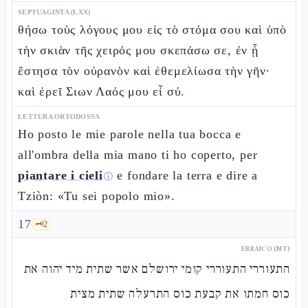
SEPTUAGINTA (LXX)
θήσω τοὺς λόγους μου εἰς τὸ στόμα σου καὶ ὑπὸ
τὴν σκιὰν τῆς χειρός μου σκεπάσω σε, ἐν ᾗ
ἔστησα τὸν οὐρανὸν καὶ ἐθεμελίωσα τὴν γῆν·
καὶ ἐρεῖ Σιων Λαός μου εἶ σύ.
LETTURA ORTODOSSA
Ho posto le mie parole nella tua bocca e
all'ombra della mia mano ti ho coperto, per
piantare i cieli
e fondare la terra e dire a
ⓘ
Tziòn: «Tu sei popolo mio».
17
🗝️
2
EBRAICO (MT)
התעוררי התעוררי קומי ירושלם אשר שתית מיד יהוה את
כוס חמתו את קבעת כוס התרעלה שתית מצית