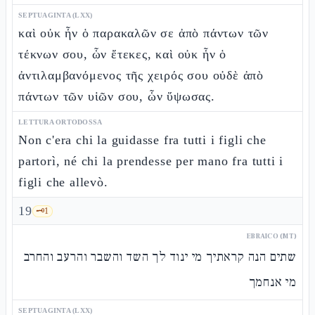
SEPTUAGINTA (LXX)
καὶ οὐκ ἦν ὁ παρακαλῶν σε ἀπὸ πάντων τῶν
τέκνων σου, ὧν ἔτεκες, καὶ οὐκ ἦν ὁ
ἀντιλαμβανόμενος τῆς χειρός σου οὐδὲ ἀπὸ
πάντων τῶν υἱῶν σου, ὧν ὕψωσας.
LETTURA ORTODOSSA
Non c'era chi la guidasse fra tutti i figli che
partorì, né chi la prendesse per mano fra tutti i
figli che allevò.
19
🗝️
1
EBRAICO (MT)
שתים הנה קראתיך מי ינוד לך השד והשבר והרעב והחרב
מי אנחמך
SEPTUAGINTA (LXX)