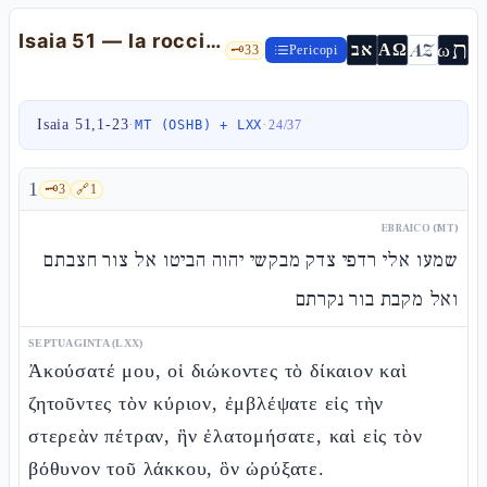
Isaia 51 — la roccia-Abramo, il braccio del Signore, il calice tolto
ת
AZ
ω
אב
ΑΩ
🗝️
33
Pericopi
Isaia 51,1-23
·
·
MT (OSHB) + LXX
24
/
37
1
🗝️
3
🔗
1
EBRAICO (MT)
שמעו אלי רדפי צדק מבקשי יהוה הביטו אל צור חצבתם
ואל מקבת בור נקרתם
SEPTUAGINTA (LXX)
Ἀκούσατέ μου, οἱ διώκοντες τὸ δίκαιον καὶ
ζητοῦντες τὸν κύριον, ἐμβλέψατε εἰς τὴν
στερεὰν πέτραν, ἣν ἐλατομήσατε, καὶ εἰς τὸν
βόθυνον τοῦ λάκκου, ὃν ὠρύξατε.