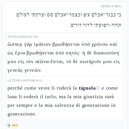
EBRAICO (MT)
כי כבגד יאכלם עש וכצמר יאכלם סס וצדקתי לעולם
תהיה וישועתי לדור דורים
SEPTUAGINTA (LXX)
ὥσπερ γὰρ ἱμάτιον βρωθήσεται ὑπὸ χρόνου καὶ
ὡς ἔρια βρωθήσεται ὑπὸ σητός· ἡ δὲ δικαιοσύνη
μου εἰς τὸν αἰῶνα ἔσται, τὸ δὲ σωτήριόν μου εἰς
γενεὰς γενεῶν.
LETTURA ORTODOSSA
perché come veste li roderà la
tignola
e come
ⓘ
lana li roderà il tarlo, ma la mia giustizia sarà
per sempre e la mia salvezza di generazione in
generazione.
9
🗝️
3