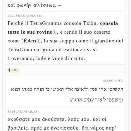
καὶ φωνὴν αἰνέσεως. –
LETTURA ORTODOSSA
Perché il TetraGramma consola Tziòn,
consola
tutte le sue rovine
, e rende il suo deserto
ⓘ
come
ʿÈden
, la sua steppa come il giardino del
ⓘ
TetraGramma: gioia ed esultanza vi si
troveranno, lode e voce di canto.
4
🗝️
2
EBRAICO (MT)
הקשיבו אלי עמי ולאומי אלי האזינו כי תורה מאתי תצא
ומשפטי לאור עמים ארגיע
SEPTUAGINTA (LXX)
ἀκούσατέ μου ἀκούσατε, λαός μου, καὶ οἱ
βασιλεῖς, πρός με ἐνωτίσασθε· ὅτι νόμος παρ’