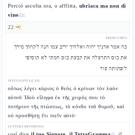
Perciò ascolta ora, o afflitta,
ubriaca ma non di
vino
:
ⓘ
22
🗝️
2
EBRAICO (MT)
כה אמר אדניך יהוה ואלהיך יריב עמו הנה לקחתי מידך
את כוס התרעלה את קבעת כוס חמתי לא תוסיפי
לשתותה עוד
SEPTUAGINTA (LXX)
οὕτως λέγει κύριος ὁ θεὸς ὁ κρίνων τὸν λαὸν
αὐτοῦ Ἰδοὺ εἴληφα ἐκ τῆς χειρός σου τὸ
ποτήριον τῆς πτώσεως, τὸ κόνδυ τοῦ θυμοῦ, καὶ
οὐ προσθήσῃ ἔτι πιεῖν αὐτό·
LETTURA ORTODOSSA
così dice
il tuo Signore, il TetraGramma
, il
ⓘ