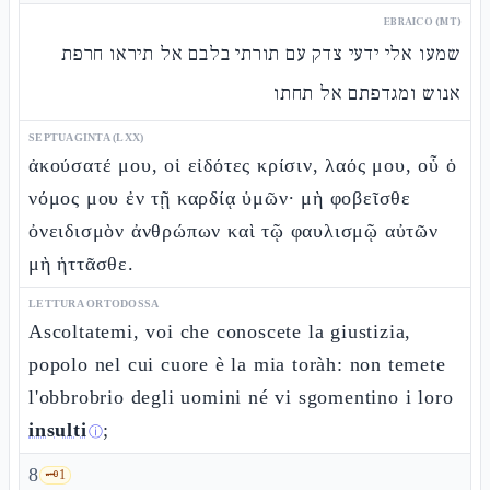
EBRAICO (MT)
שמעו אלי ידעי צדק עם תורתי בלבם אל תיראו חרפת
אנוש ומגדפתם אל תחתו
SEPTUAGINTA (LXX)
ἀκούσατέ μου, οἱ εἰδότες κρίσιν, λαός μου, οὗ ὁ
νόμος μου ἐν τῇ καρδίᾳ ὑμῶν· μὴ φοβεῖσθε
ὀνειδισμὸν ἀνθρώπων καὶ τῷ φαυλισμῷ αὐτῶν
μὴ ἡττᾶσθε.
LETTURA ORTODOSSA
Ascoltatemi, voi che conoscete la giustizia,
popolo nel cui cuore è la mia toràh: non temete
l'obbrobrio degli uomini né vi sgomentino i loro
insulti
;
ⓘ
8
🗝️
1