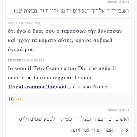
EBRAICO (MT)
ואנכי יהוה אלהיך רגע הים ויהמו גליו יהוה צבאות שמו
SEPTUAGINTA (LXX)
ὅτι ἐγὼ ὁ θεός σου ὁ ταράσσων τὴν θάλασσαν
καὶ ἠχῶν τὰ κύματα αὐτῆς, κύριος σαβαωθ
ὄνομά μοι.
LETTURA ORTODOSSA
Io sono il TetraGramma tuo Dio che agita il
mare e ne fa rumoreggiare le onde:
TetraGramma Tzevaòt
è il suo Nome.
ⓘ
16
🗝️
1
EBRAICO (MT)
ואשים דברי בפיך ובצל ידי כסיתיך לנטע שמים וליסד
ארץ ולאמר לציון עמי אתה