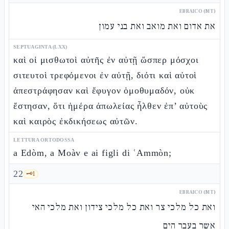
EBRAICO (MT)
את אדום ואת מואב ואת בני עמון
SEPTUAGINTA (LXX)
καὶ οἱ μισθωτοὶ αὐτῆς ἐν αὐτῇ ὥσπερ μόσχοι
σιτευτοὶ τρεφόμενοι ἐν αὐτῇ, διότι καὶ αὐτοὶ
ἀπεστράφησαν καὶ ἔφυγον ὁμοθυμαδόν, οὐκ
ἔστησαν, ὅτι ἡμέρα ἀπωλείας ἦλθεν ἐπ’ αὐτοὺς
καὶ καιρὸς ἐκδικήσεως αὐτῶν.
LETTURA ORTODOSSA
a Edòm, a Moàv e ai figli di ʿAmmòn;
22
🗝️
1
EBRAICO (MT)
ואת כל מלכי צר ואת כל מלכי צידון ואת מלכי האי
אשר בעבר הים