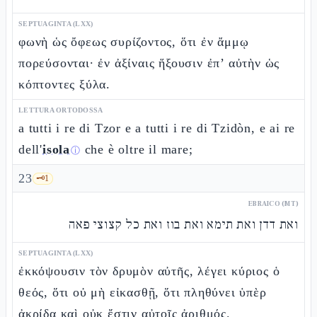
SEPTUAGINTA (LXX)
φωνὴ ὡς ὄφεως συρίζοντος, ὅτι ἐν ἄμμῳ
πορεύσονται· ἐν ἀξίναις ἥξουσιν ἐπ’ αὐτὴν ὡς
κόπτοντες ξύλα.
LETTURA ORTODOSSA
a tutti i re di Tzor e a tutti i re di Tzidòn, e ai re
dell'
isola
che è oltre il mare;
ⓘ
23
🗝️
1
EBRAICO (MT)
ואת דדן ואת תימא ואת בוז ואת כל קצוצי פאה
SEPTUAGINTA (LXX)
ἐκκόψουσιν τὸν δρυμὸν αὐτῆς, λέγει κύριος ὁ
θεός, ὅτι οὐ μὴ εἰκασθῇ, ὅτι πληθύνει ὑπὲρ
ἀκρίδα καὶ οὐκ ἔστιν αὐτοῖς ἀριθμός.