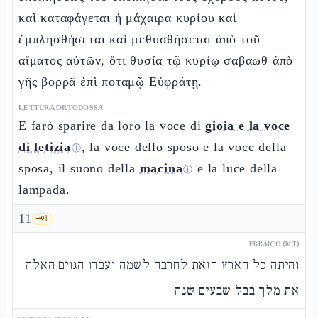
καὶ καταφάγεται ἡ μάχαιρα κυρίου καὶ
ἐμπλησθήσεται καὶ μεθυσθήσεται ἀπὸ τοῦ
αἵματος αὐτῶν, ὅτι θυσία τῷ κυρίῳ σαβαωθ ἀπὸ
γῆς βορρᾶ ἐπὶ ποταμῷ Εὐφράτῃ.
LETTURA ORTODOSSA
E farò sparire da loro la voce di
gioia e la voce
di letizia
, la voce dello sposo e la voce della
ⓘ
sposa, il suono della
macina
e la luce della
ⓘ
lampada.
11
🗝️
1
EBRAICO (MT)
והיתה כל הארץ הזאת לחרבה לשמה ועבדו הגוים האלה
את מלך בבל שבעים שנה