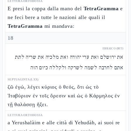
LETTURA ORTODOSSA
E presi la coppa dalla mano del
TetraGramma
e
ne feci bere a tutte le nazioni alle quali il
TetraGramma
mi mandava:
18
EBRAICO (MT)
את ירושלם ואת ערי יהודה ואת מלכיה את שריה לתת
אתם לחרבה לשמה לשרקה ולקללה כיום הזה
SEPTUAGINTA (LXX)
ζῶ ἐγώ, λέγει κύριος ὁ θεός, ὅτι ὡς τὸ
Ἰταβύριον ἐν τοῖς ὄρεσιν καὶ ὡς ὁ Κάρμηλος ἐν
τῇ θαλάσσῃ ἥξει.
LETTURA ORTODOSSA
a Yerushalàim e alle città di Yehudàh, ai suoi re