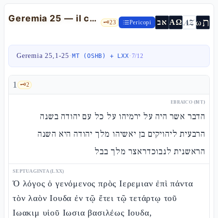
Geremia 25 — il caso estremo LXX≠TM (coppa dell'ira / oracolo sull'Egitto)
ת
AZ
ω
אב
ΑΩ
🗝️
23
Pericopi
Geremia 25,1-25
·
·
MT (OSHB) + LXX
7
/
12
1
🗝️
2
EBRAICO (MT)
הדבר אשר היה על ירמיהו על כל עם יהודה בשנה
הרבעית ליהויקים בן יאשיהו מלך יהודה היא השנה
הראשנית לנבוכדראצר מלך בבל
SEPTUAGINTA (LXX)
Ὁ λόγος ὁ γενόμενος πρὸς Ιερεμιαν ἐπὶ πάντα
τὸν λαὸν Ιουδα ἐν τῷ ἔτει τῷ τετάρτῳ τοῦ
Ιωακιμ υἱοῦ Ιωσια βασιλέως Ιουδα,