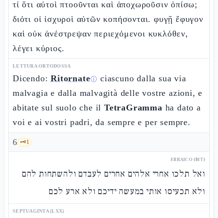
τί ὅτι αὐτοὶ πτοοῦνται καὶ ἀποχωροῦσιν ὀπίσω;
διότι οἱ ἰσχυροὶ αὐτῶν κοπήσονται. φυγῇ ἔφυγον
καὶ οὐκ ἀνέστρεψαν περιεχόμενοι κυκλόθεν,
λέγει κύριος.
LETTURA ORTODOSSA
Dicendo:
Ritornate
ciascuno dalla sua via
ⓘ
malvagia e dalla malvagità delle vostre azioni, e
abitate sul suolo che il
TetraGramma
ha dato a
voi e ai vostri padri, da sempre e per sempre.
6
🗝️
1
EBRAICO (MT)
ואל תלכו אחרי אלהים אחרים לעבדם ולהשתחות להם
ולא תכעיסו אותי במעשה ידיכם ולא ארע לכם
SEPTUAGINTA (LXX)