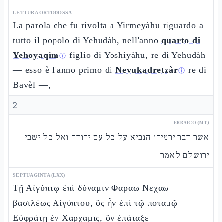
LETTURA ORTODOSSA
La parola che fu rivolta a Yirmeyàhu riguardo a
tutto il popolo di Yehudàh, nell'anno
quarto di
Yehoyaqìm
figlio di Yoshiyàhu, re di Yehudàh
ⓘ
— esso è l'anno primo di
Nevukadretzàr
re di
ⓘ
Bavèl —,
2
EBRAICO (MT)
אשר דבר ירמיהו הנביא על כל עם יהודה ואל כל ישבי
ירושלם לאמר
SEPTUAGINTA (LXX)
Τῇ Αἰγύπτῳ ἐπὶ δύναμιν Φαραω Νεχαω
βασιλέως Αἰγύπτου, ὃς ἦν ἐπὶ τῷ ποταμῷ
Εὐφράτῃ ἐν Χαρχαμις, ὃν ἐπάταξε