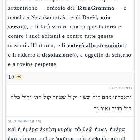
settentrione — oràcolo del
TetraGramma
— e
mando a Nevukadretzàr re di Bavèl,
mio
servo
, e li farò venire contro questa terra e
ⓘ
contro i suoi abitanti e contro tutte queste
nazioni all'intorno, e li
voterò allo sterminio
ⓘ
e li ridurrò a
desolazione
, a oggetto di scherno
ⓘ
e a rovine perpetue.
10
🗝️
2
EBRAICO (MT)
והאבדתי מהם קול ששון וקול שמחה קול חתן וקול כלה
קול רחים ואור נר
SEPTUAGINTA (LXX)
καὶ ἡ ἡμέρα ἐκείνη κυρίῳ τῷ θεῷ ἡμῶν ἡμέρα
ἐκδικήσεως τοῦ ἐκδικῆσαι τοὺς ἐχθροὺς αὐτοῦ,