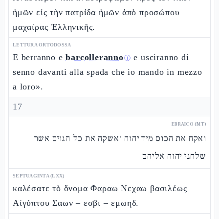
ἡμῶν εἰς τὴν πατρίδα ἡμῶν ἀπὸ προσώπου
μαχαίρας Ἑλληνικῆς.
LETTURA ORTODOSSA
E berranno e
barcolleranno
e usciranno di
ⓘ
senno davanti alla spada che io mando in mezzo
a loro».
17
EBRAICO (MT)
ואקח את הכוס מיד יהוה ואשקה את כל הגוים אשר
שלחני יהוה אליהם
SEPTUAGINTA (LXX)
καλέσατε τὸ ὄνομα Φαραω Νεχαω βασιλέως
Αἰγύπτου Σαων – εσβι – εμωηδ.