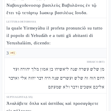
Ναβουχοδονοσορ βασιλεὺς Βαβυλῶνος ἐν τῷ
ἔτει τῷ τετάρτῳ Ιωακιμ βασιλέως Ιουδα.
LETTURA ORTODOSSA
la quale Yirmeyàhu il profeta pronunciò su tutto
il popolo di Yehudàh e a tutti gli abitanti di
Yerushalàim, dicendo:
3
🗝️
1
EBRAICO (MT)
מן שלש עשרה שנה ליאשיהו בן אמון מלך יהודה ועד
היום הזה זה שלש ועשרים שנה היה דבר יהוה אלי ואדבר
אליכם אשכים ודבר ולא שמעתם
SEPTUAGINTA (LXX)
Ἀναλάβετε ὅπλα καὶ ἀσπίδας καὶ προσαγάγετε
εἰς πόλεμον·