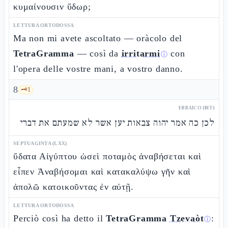
κυμαίνουσιν ὕδωρ;
LETTURA ORTODOSSA
Ma non mi avete ascoltato — oràcolo del
TetraGramma
— così da
irritarmi
con
ⓘ
l'opera delle vostre mani, a vostro danno.
8
🗝️
1
EBRAICO (MT)
לכן כה אמר יהוה צבאות יען אשר לא שמעתם את דברי
SEPTUAGINTA (LXX)
ὕδατα Αἰγύπτου ὡσεὶ ποταμὸς ἀναβήσεται καὶ
εἶπεν Ἀναβήσομαι καὶ κατακαλύψω γῆν καὶ
ἀπολῶ κατοικοῦντας ἐν αὐτῇ.
LETTURA ORTODOSSA
Perciò così ha detto il
TetraGramma
Tzevaòt
:
ⓘ