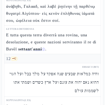
SEPTUAGINTA (LXX)
ἀνάβηθι, Γαλααδ, καὶ λαβὲ ῥητίνην τῇ παρθένῳ
θυγατρὶ Αἰγύπτου· εἰς κενὸν ἐπλήθυνας ἰάματά
σου, ὠφέλεια οὐκ ἔστιν σοί.
LETTURA ORTODOSSA
E tutta questa terra diverrà una rovina, una
desolazione, e queste nazioni serviranno il re di
Bavèl
settant'anni
.
ⓘ
12
🗝️
2
EBRAICO (MT)
והיה כמלאות שבעים שנה אפקד על מלך בבל ועל הגוי
ההוא נאם יהוה את עונם ועל ארץ כשדים ושמתי אתו
לשממות עולם
SEPTUAGINTA (LXX)