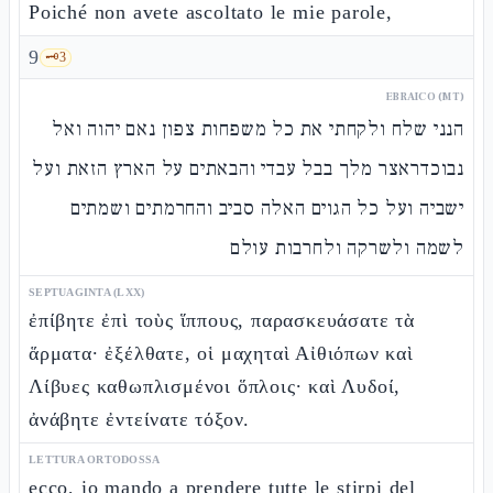
Poiché non avete ascoltato le mie parole,
9
🗝️
3
EBRAICO (MT)
הנני שלח ולקחתי את כל משפחות צפון נאם יהוה ואל
נבוכדראצר מלך בבל עבדי והבאתים על הארץ הזאת ועל
ישביה ועל כל הגוים האלה סביב והחרמתים ושמתים
לשמה ולשרקה ולחרבות עולם
SEPTUAGINTA (LXX)
ἐπίβητε ἐπὶ τοὺς ἵππους, παρασκευάσατε τὰ
ἅρματα· ἐξέλθατε, οἱ μαχηταὶ Αἰθιόπων καὶ
Λίβυες καθωπλισμένοι ὅπλοις· καὶ Λυδοί,
ἀνάβητε ἐντείνατε τόξον.
LETTURA ORTODOSSA
ecco, io mando a prendere tutte le stirpi del