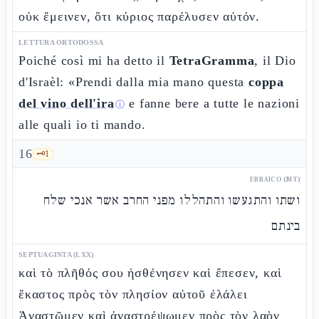
οὐκ ἔμεινεν, ὅτι κύριος παρέλυσεν αὐτόν.
LETTURA ORTODOSSA
Poiché così mi ha detto il
TetraGramma
, il Dio
d'Israèl: «Prendi dalla mia mano questa
coppa
del vino dell'ira
e fanne bere a tutte le nazioni
ⓘ
alle quali io ti mando.
16
🗝️
1
EBRAICO (MT)
ושתו והתגעשו והתהללו מפני החרב אשר אנכי שלח
בינתם
SEPTUAGINTA (LXX)
καὶ τὸ πλῆθός σου ἠσθένησεν καὶ ἔπεσεν, καὶ
ἕκαστος πρὸς τὸν πλησίον αὐτοῦ ἐλάλει
Ἀναστῶμεν καὶ ἀναστρέψωμεν πρὸς τὸν λαὸν