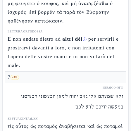
μὴ φευγέτω ὁ κοῦφος, καὶ μὴ ἀνασῳζέσθω ὁ
ἰσχυρός· ἐπὶ βορρᾶν τὰ παρὰ τὸν Εὐφράτην
ἠσθένησαν πεπτώκασιν.
LETTURA ORTODOSSA
E non andate dietro ad
altri dèi
per servirli e
ⓘ
prostrarvi davanti a loro, e non irritatemi con
l'opera delle vostre mani: e io non vi farò del
male.
7
🗝️
1
EBRAICO (MT)
ולא שמעתם אלי נאם יהוה למען הכעסוני הכעיסני
במעשה ידיכם לרע לכם
SEPTUAGINTA (LXX)
τίς οὗτος ὡς ποταμὸς ἀναβήσεται καὶ ὡς ποταμοὶ