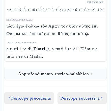
EBRAICO (MT)
ואת כל מלכי זמרי ואת כל מלכי עילם ואת כל מלכי מדי
SEPTUAGINTA (LXX)
ἰδοὺ ἐγὼ ἐκδικῶ τὸν Αμων τὸν υἱὸν αὐτῆς ἐπὶ
Φαραω καὶ ἐπὶ τοὺς πεποιθότας ἐπ’ αὐτῷ.
LETTURA ORTODOSSA
a tutti i re di
Zimrì
, a tutti i re di ʿElàm e a
ⓘ
tutti i re di Madài.
Approfondimento storico-halakhico
Pericope precedente
Pericope successiva