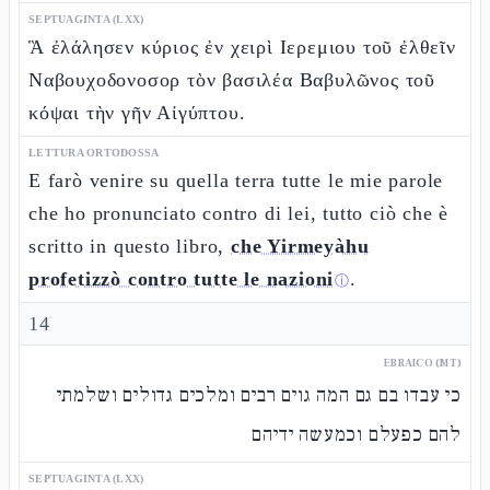
SEPTUAGINTA (LXX)
Ἃ ἐλάλησεν κύριος ἐν χειρὶ Ιερεμιου τοῦ ἐλθεῖν
Ναβουχοδονοσορ τὸν βασιλέα Βαβυλῶνος τοῦ
κόψαι τὴν γῆν Αἰγύπτου.
LETTURA ORTODOSSA
E farò venire su quella terra tutte le mie parole
che ho pronunciato contro di lei, tutto ciò che è
scritto in questo libro,
che Yirmeyàhu
profetizzò contro tutte le nazioni
.
ⓘ
14
EBRAICO (MT)
כי עבדו בם גם המה גוים רבים ומלכים גדולים ושלמתי
להם כפעלם וכמעשה ידיהם
SEPTUAGINTA (LXX)