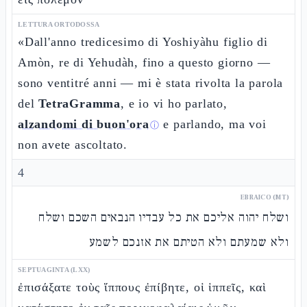
LETTURA ORTODOSSA
«Dall'anno tredicesimo di Yoshiyàhu figlio di
Amòn, re di Yehudàh, fino a questo giorno —
sono ventitré anni — mi è stata rivolta la parola
del
TetraGramma
, e io vi ho parlato,
alzandomi di buon'ora
e parlando, ma voi
ⓘ
non avete ascoltato.
4
EBRAICO (MT)
ושלח יהוה אליכם את כל עבדיו הנבאים השכם ושלח
ולא שמעתם ולא הטיתם את אזנכם לשמע
SEPTUAGINTA (LXX)
ἐπισάξατε τοὺς ἵππους ἐπίβητε, οἱ ἱππεῖς, καὶ