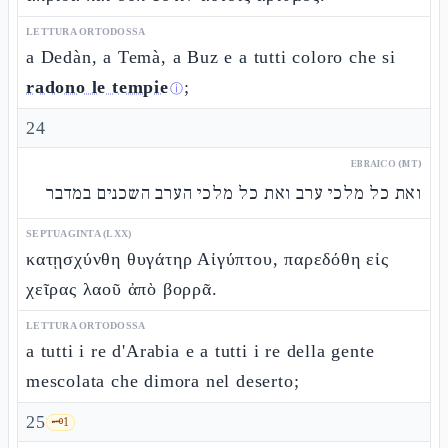
LETTURA ORTODOSSA
a Dedàn, a Temà, a Buz e a tutti coloro che si
radono le tempie
;
ⓘ
24
EBRAICO (MT)
ואת כל מלכי ערב ואת כל מלכי הערב השכנים במדבר
SEPTUAGINTA (LXX)
κατῃσχύνθη θυγάτηρ Αἰγύπτου, παρεδόθη εἰς
χεῖρας λαοῦ ἀπὸ βορρᾶ.
LETTURA ORTODOSSA
a tutti i re d'Arabia e a tutti i re della gente
mescolata che dimora nel deserto;
25
🗝️
1