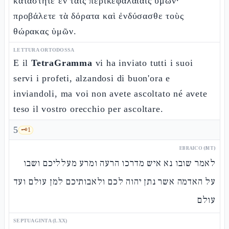
κατάστητε ἐν ταῖς περικεφαλαίαις ὑμῶν·
προβάλετε τὰ δόρατα καὶ ἐνδύσασθε τοὺς
θώρακας ὑμῶν.
LETTURA ORTODOSSA
E il
TetraGramma
vi ha inviato tutti i suoi
servi i profeti, alzandosi di buon'ora e
inviandoli, ma voi non avete ascoltato né avete
teso il vostro orecchio per ascoltare.
5
🗝️
1
EBRAICO (MT)
לאמר שובו נא איש מדרכו הרעה ומרע מעלליכם ושבו
על האדמה אשר נתן יהוה לכם ולאבותיכם למן עולם ועד
עולם
SEPTUAGINTA (LXX)