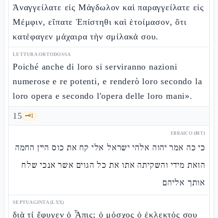
Ἀναγγείλατε εἰς Μάγδωλον καὶ παραγγείλατε εἰς
Μέμφιν, εἴπατε Ἐπίστηθι καὶ ἑτοίμασον, ὅτι
κατέφαγεν μάχαιρα τὴν σμίλακά σου.
LETTURA ORTODOSSA
Poiché anche di loro si serviranno nazioni
numerose e re potenti, e renderò loro secondo la
loro opera e secondo l'opera delle loro mani».
15
🗝️
1
EBRAICO (MT)
כי כה אמר יהוה אלהי ישראל אלי קח את כוס היין החמה
הזאת מידי והשקיתה אתו את כל הגוים אשר אנכי שלח
אותך אליהם
SEPTUAGINTA (LXX)
διὰ τί ἔφυγεν ὁ Ἆπις; ὁ μόσχος ὁ ἐκλεκτός σου