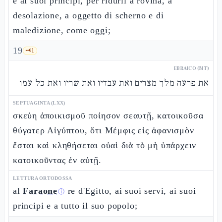
e ai suoi principi, per ridurli a rovina, a
desolazione, a oggetto di scherno e di
maledizione, come oggi;
19
🗝️
1
EBRAICO (MT)
את פרעה מלך מצרים ואת עבדיו ואת שריו ואת כל עמו
SEPTUAGINTA (LXX)
σκεύη ἀποικισμοῦ ποίησον σεαυτῇ, κατοικοῦσα
θύγατερ Αἰγύπτου, ὅτι Μέμφις εἰς ἀφανισμὸν
ἔσται καὶ κληθήσεται οὐαὶ διὰ τὸ μὴ ὑπάρχειν
κατοικοῦντας ἐν αὐτῇ.
LETTURA ORTODOSSA
al
Faraone
re d'Egitto, ai suoi servi, ai suoi
ⓘ
principi e a tutto il suo popolo;