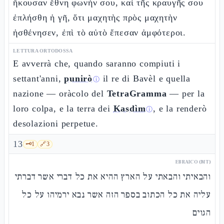
ἤκουσαν ἔθνη φωνήν σου, καὶ τῆς κραυγῆς σου
ἐπλήσθη ἡ γῆ, ὅτι μαχητὴς πρὸς μαχητὴν
ἠσθένησεν, ἐπὶ τὸ αὐτὸ ἔπεσαν ἀμφότεροι.
LETTURA ORTODOSSA
E avverrà che, quando saranno compiuti i
settant'anni,
punirò
il re di Bavèl e quella
ⓘ
nazione — oràcolo del
TetraGramma
— per la
loro colpa, e la terra dei
Kasdìm
, e la renderò
ⓘ
desolazioni perpetue.
13
🗝️
1
🔗
3
EBRAICO (MT)
והבאיתי והבאתי על הארץ ההיא את כל דברי אשר דברתי
עליה את כל הכתוב בספר הזה אשר נבא ירמיהו על כל
הגוים