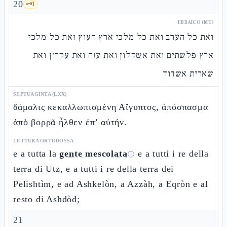
20
🗝️
1
EBRAICO (MT)
ואת כל הערב ואת כל מלכי ארץ העוץ ואת כל מלכי
ארץ פלשתים ואת אשקלון ואת עזה ואת עקרון ואת
שארית אשדוד
SEPTUAGINTA (LXX)
δάμαλις κεκαλλωπισμένη Αἴγυπτος, ἀπόσπασμα
ἀπὸ βορρᾶ ἦλθεν ἐπ’ αὐτήν.
LETTURA ORTODOSSA
e a tutta la
gente mescolata
e a tutti i re della
ⓘ
terra di Utz, e a tutti i re della terra dei
Pelishtìm, e ad Ashkelòn, a Azzàh, a Eqròn e al
resto di Ashdòd;
21