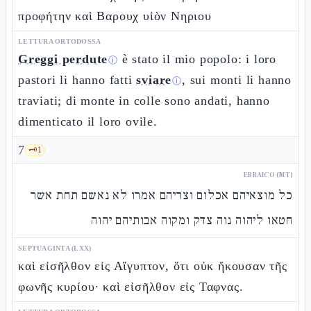
προφήτην καὶ Βαρουχ υἱὸν Νηριου
LETTURA ORTODOSSA
Greggi perdute
è stato il mio popolo: i loro
ⓘ
pastori li hanno fatti
sviare
, sui monti li hanno
ⓘ
traviati; di monte in colle sono andati, hanno
dimenticato il loro ovile.
7
🗝️
1
EBRAICO (MT)
כל מוצאיהם אכלום וצריהם אמרו לא נאשם תחת אשר
חטאו ליהוה נוה צדק ומקוה אבותיהם יהוה
SEPTUAGINTA (LXX)
καὶ εἰσῆλθον εἰς Αἴγυπτον, ὅτι οὐκ ἤκουσαν τῆς
φωνῆς κυρίου· καὶ εἰσῆλθον εἰς Ταφνας.