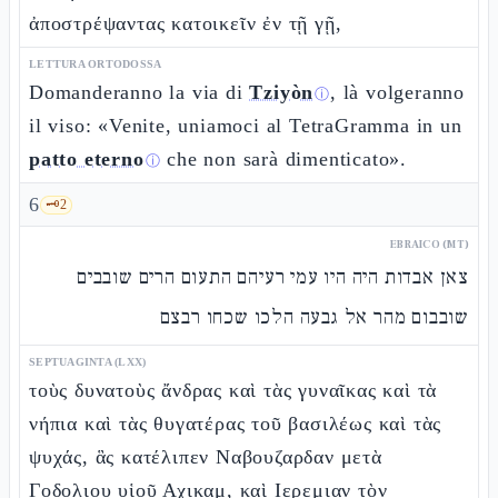
ἀποστρέψαντας κατοικεῖν ἐν τῇ γῇ,
LETTURA ORTODOSSA
Domanderanno la via di
Tziyòn
, là volgeranno
ⓘ
il viso: «Venite, uniamoci al TetraGramma in un
patto eterno
che non sarà dimenticato».
ⓘ
6
🗝️
2
EBRAICO (MT)
צאן אבדות היה היו עמי רעיהם התעום הרים שובבים
שובבום מהר אל גבעה הלכו שכחו רבצם
SEPTUAGINTA (LXX)
τοὺς δυνατοὺς ἄνδρας καὶ τὰς γυναῖκας καὶ τὰ
νήπια καὶ τὰς θυγατέρας τοῦ βασιλέως καὶ τὰς
ψυχάς, ἃς κατέλιπεν Ναβουζαρδαν μετὰ
Γοδολιου υἱοῦ Αχικαμ, καὶ Ιερεμιαν τὸν