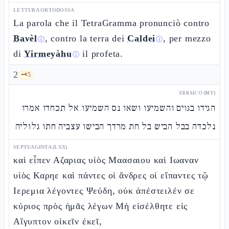
LETTURA ORTODOSSA
La parola che il TetraGramma pronunciò contro
Bavèl
, contro la terra dei
Caldei
, per mezzo
ⓘ
ⓘ
di
Yirmeyàhu
il profeta.
ⓘ
2
🗝️
5
EBRAICO (MT)
הגידו בגוים והשמיעו ושאו נס השמיעו אל תכחדו אמרו
נלכדה בבל הביש בל חת מרדך הבישו עצביה חתו גלוליה
SEPTUAGINTA (LXX)
καὶ εἶπεν Αζαριας υἱὸς Μαασαιου καὶ Ιωαναν
υἱὸς Καρηε καὶ πάντες οἱ ἄνδρες οἱ εἴπαντες τῷ
Ιερεμια λέγοντες Ψεύδη, οὐκ ἀπέστειλέν σε
κύριος πρὸς ἡμᾶς λέγων Μὴ εἰσέλθητε εἰς
Αἴγυπτον οἰκεῖν ἐκεῖ,