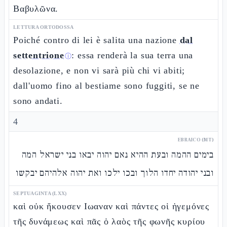
Βαβυλῶνα.
LETTURA ORTODOSSA
Poiché contro di lei è salita una nazione
dal
settentrione
: essa renderà la sua terra una
ⓘ
desolazione, e non vi sarà più chi vi abiti;
dall'uomo fino al bestiame sono fuggiti, se ne
sono andati.
4
EBRAICO (MT)
בימים ההמה ובעת ההיא נאם יהוה יבאו בני ישראל המה
ובני יהודה יחדו הלוך ובכו ילכו ואת יהוה אלהיהם יבקשו
SEPTUAGINTA (LXX)
καὶ οὐκ ἤκουσεν Ιωαναν καὶ πάντες οἱ ἡγεμόνες
τῆς δυνάμεως καὶ πᾶς ὁ λαὸς τῆς φωνῆς κυρίου