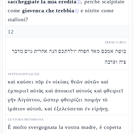
saccheggiate la mia eredità
, perché scalpitate
ⓘ
come
giovenca che trebbia
e nitrite come
ⓘ
stalloni?
12
EBRAICO (MT)
בושה אמכם מאד חפרה יולדתכם הנה אחרית גוים מדבר
ציה וערבה
SEPTUAGINTA (LXX)
καὶ καύσει πῦρ ἐν οἰκίαις θεῶν αὐτῶν καὶ
ἐμπυριεῖ αὐτὰς καὶ ἀποικιεῖ αὐτοὺς καὶ φθειριεῖ
γῆν Αἰγύπτου, ὥσπερ φθειρίζει ποιμὴν τὸ
ἱμάτιον αὐτοῦ, καὶ ἐξελεύσεται ἐν εἰρήνῃ.
LETTURA ORTODOSSA
È molto svergognata la vostra madre, è coperta