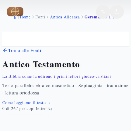
Vai al contenuto principale
Geremia 50 1 13
Home
Fonti
Antica Alleanza
Torna alle Fonti
Antico Testamento
La Bibbia come la udirono i primi lettori giudeo-cristiani
Testo parallelo: ebraico masoretico · Septuaginta · traduzione
· lettura ortodossa
Come leggiamo il testo
→
0
di
267
pericopi lette
(
0
%)