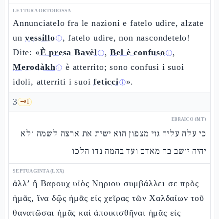
LETTURA ORTODOSSA
Annunciatelo fra le nazioni e fatelo udire, alzate
un
vessillo
, fatelo udire, non nascondetelo!
ⓘ
Dite: «
È presa Bavèl
,
Bel è confuso
,
ⓘ
ⓘ
Merodàkh
è atterrito; sono confusi i suoi
ⓘ
idoli, atterriti i suoi
feticci
».
ⓘ
3
🗝️
1
EBRAICO (MT)
כי עלה עליה גוי מצפון הוא ישית את ארצה לשמה ולא
יהיה יושב בה מאדם ועד בהמה נדו הלכו
SEPTUAGINTA (LXX)
ἀλλ’ ἢ Βαρουχ υἱὸς Νηριου συμβάλλει σε πρὸς
ἡμᾶς, ἵνα δῷς ἡμᾶς εἰς χεῖρας τῶν Χαλδαίων τοῦ
θανατῶσαι ἡμᾶς καὶ ἀποικισθῆναι ἡμᾶς εἰς