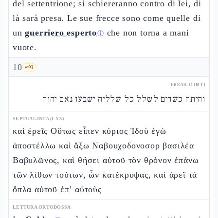
del settentrione; si schiereranno contro di lei, di
là sarà presa. Le sue frecce sono come quelle di
un
guerriero esperto
che non torna a mani
ⓘ
vuote.
10
🗝️
1
EBRAICO (MT)
והיתה כשדים לשלל כל שלליה ישבעו נאם יהוה
SEPTUAGINTA (LXX)
καὶ ἐρεῖς Οὕτως εἶπεν κύριος Ἰδοὺ ἐγὼ
ἀποστέλλω καὶ ἄξω Ναβουχοδονοσορ βασιλέα
Βαβυλῶνος, καὶ θήσει αὐτοῦ τὸν θρόνον ἐπάνω
τῶν λίθων τούτων, ὧν κατέκρυψας, καὶ ἀρεῖ τὰ
ὅπλα αὐτοῦ ἐπ’ αὐτοὺς
LETTURA ORTODOSSA