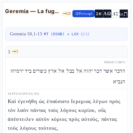
Geremia — La fuga in Egitto e le pietre di Tachpanchès (dislocazione LXX/TM)
ת
AZ
ω
אב
ΑΩ
🗝️
20
Pericopi
Geremia 50,1-13
·
·
MT (OSHB) + LXX
12
/
12
1
🗝️
3
EBRAICO (MT)
הדבר אשר דבר יהוה אל בבל אל ארץ כשדים ביד ירמיהו
הנביא
SEPTUAGINTA (LXX)
Καὶ ἐγενήθη ὡς ἐπαύσατο Ιερεμιας λέγων πρὸς
τὸν λαὸν πάντας τοὺς λόγους κυρίου, οὓς
ἀπέστειλεν αὐτὸν κύριος πρὸς αὐτούς, πάντας
τοὺς λόγους τούτους,