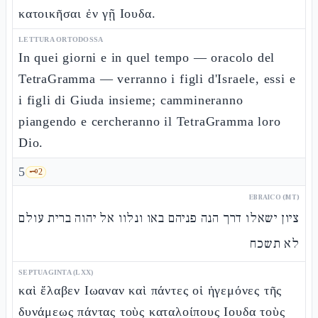
κατοικῆσαι ἐν γῇ Ιουδα.
LETTURA ORTODOSSA
In quei giorni e in quel tempo — oracolo del
TetraGramma — verranno i figli d'Israele, essi e
i figli di Giuda insieme; cammineranno
piangendo e cercheranno il TetraGramma loro
Dio.
5
🗝️
2
EBRAICO (MT)
ציון ישאלו דרך הנה פניהם באו ונלוו אל יהוה ברית עולם
לא תשכח
SEPTUAGINTA (LXX)
καὶ ἔλαβεν Ιωαναν καὶ πάντες οἱ ἡγεμόνες τῆς
δυνάμεως πάντας τοὺς καταλοίπους Ιουδα τοὺς