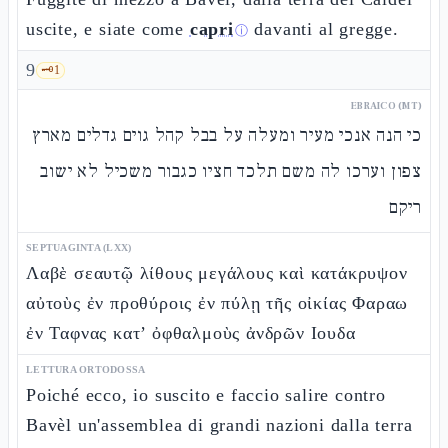
uscite, e siate come
capri
davanti al gregge.
ⓘ
9
🗝️
1
EBRAICO (MT)
כי הנה אנכי מעיר ומעלה על בבל קהל גוים גדלים מארץ
צפון וערכו לה משם תלכד חציו כגבור משכיל לא ישוב
ריקם
SEPTUAGINTA (LXX)
Λαβὲ σεαυτῷ λίθους μεγάλους καὶ κατάκρυψον
αὐτοὺς ἐν προθύροις ἐν πύλῃ τῆς οἰκίας Φαραω
ἐν Ταφνας κατ’ ὀφθαλμοὺς ἀνδρῶν Ιουδα
LETTURA ORTODOSSA
Poiché ecco, io suscito e faccio salire contro
Bavèl un'assemblea di grandi nazioni dalla terra