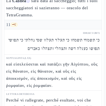
La
Caldea
sarà data al saccheggio; tutti i suoi
ⓘ
saccheggiatori si sazieranno — oracolo del
TetraGramma.
11
🗝️
2
EBRAICO (MT)
כי תשמחי תשמחו כי תעלזי תעלזו שסי נחלתי כי תפושי
תפושו כעגלה דשה ותצהלי ותצהלו כאברים
SEPTUAGINTA (LXX)
καὶ εἰσελεύσεται καὶ πατάξει γῆν Αἰγύπτου, οὓς
εἰς θάνατον, εἰς θάνατον, καὶ οὓς εἰς
ἀποικισμόν, εἰς ἀποικισμόν, καὶ οὕς εἰς
ῥομφαίαν, εἰς ῥομφαίαν.
LETTURA ORTODOSSA
Perché vi rallegrate, perché esultate, voi che