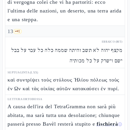
di vergogna colei che vi ha partoriti: ecco
l'ultima delle nazioni, un deserto, una terra arida
e una steppa.
13
🗝️
1
EBRAICO (MT)
מקצף יהוה לא תשב והיתה שממה כלה כל עבר על בבל
ישם וישרק על כל מכותיה
SEPTUAGINTA (LXX)
καὶ συντρίψει τοὺς στύλους Ἡλίου πόλεως τοὺς
ἐν Ων καὶ τὰς οἰκίας αὐτῶν κατακαύσει ἐν πυρί.
LETTURA ORTODOSSA
A causa dell'ira del TetraGramma non sarà più
abitata, ma sarà tutta una desolazione; chiunque
passerà presso Bavèl resterà stupito e
fischierà
ⓘ