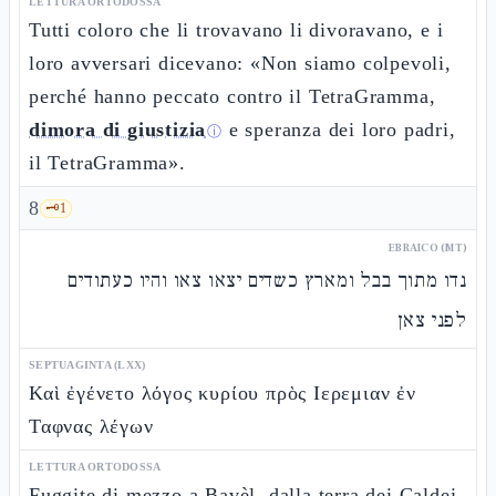
LETTURA ORTODOSSA
Tutti coloro che li trovavano li divoravano, e i
loro avversari dicevano: «Non siamo colpevoli,
perché hanno peccato contro il TetraGramma,
dimora di giustizia
e speranza dei loro padri,
ⓘ
il TetraGramma».
8
🗝️
1
EBRAICO (MT)
נדו מתוך בבל ומארץ כשדים יצאו צאו והיו כעתודים
לפני צאן
SEPTUAGINTA (LXX)
Καὶ ἐγένετο λόγος κυρίου πρὸς Ιερεμιαν ἐν
Ταφνας λέγων
LETTURA ORTODOSSA
Fuggite di mezzo a Bavèl, dalla terra dei Caldei