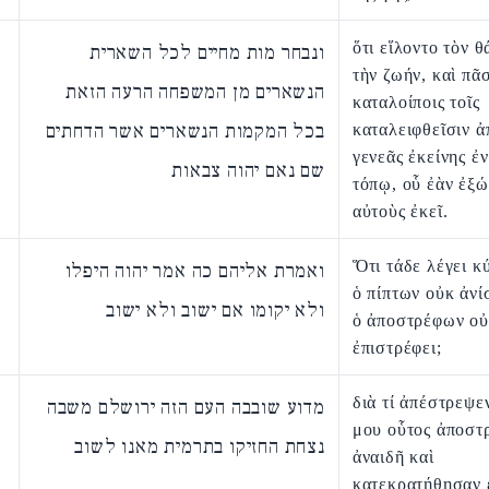
ὅτι εἵλοντο τὸν θ
ונבחר מות מחיים לכל השארית
τὴν ζωήν, καὶ πᾶσ
הנשארים מן המשפחה הרעה הזאת
καταλοίποις τοῖς
בכל המקמות הנשארים אשר הדחתים
καταλειφθεῖσιν ἀ
γενεᾶς ἐκείνης ἐν
שם נאם יהוה צבאות
τόπῳ, οὗ ἐὰν ἐξ
αὐτοὺς ἐκεῖ.
Ὅτι τάδε λέγει κ
ואמרת אליהם כה אמר יהוה היפלו
ὁ πίπτων οὐκ ἀνίσ
ולא יקומו אם ישוב ולא ישוב
ὁ ἀποστρέφων ο
ἐπιστρέφει;
διὰ τί ἀπέστρεψε
מדוע שובבה העם הזה ירושלם משבה
μου οὗτος ἀποστ
נצחת החזיקו בתרמית מאנו לשוב
ἀναιδῆ καὶ
κατεκρατήθησαν 