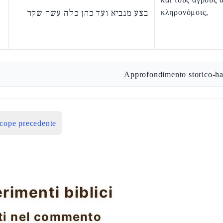
בצע מנביא ועד כהן כלה עשה שקר
κληρονόμοις,
Approfondimento storico-ha
icope precedente
erimenti biblici
ti nel commento