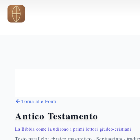
Vai al contenuto principale
Torna alle Fonti
Antico Testamento
La Bibbia come la udirono i primi lettori giudeo-cristiani
Testo parallelo: ebraico masoretico · Septuaginta · traduz