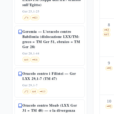
sull'Egitto)
Ger 25,1-25
🔗
4
🗝️
23
8
🗝️
2
Geremia — L'oracolo contro
📜
1
Babilonia (dislocazione LXX/TM:
greco = TM Ger 51, ebraico = TM
Ger 28)
Ger 28,1-44
📜
4
🗝️
16
9
🗝️
1
Oracolo contro i Filistei — Ger
LXX 29,1-7 (TM 47)
Ger 29,1-7
🔗
2
📜
4
🗝️
13
10
Oracolo contro Moab (LXX Ger
🗝️
1
31 = TM 48) — e la divergenza