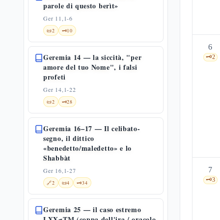
parole di questo berìt»
Ger 11,1-6
📜
2
🗝️
10
6
Geremia 14 — la siccità, "per
🗝️
2
amore del tuo Nome", i falsi
profeti
Ger 14,1-22
📜
2
🗝️
28
Geremia 16–17 — Il celibato-
segno, il dittico
«benedetto/maledetto» e lo
Shabbàt
7
Ger 16,1-27
🗝️
3
🔗
2
📜
4
🗝️
34
Geremia 25 — il caso estremo
LXX≠TM (coppa dell'ira / oracolo