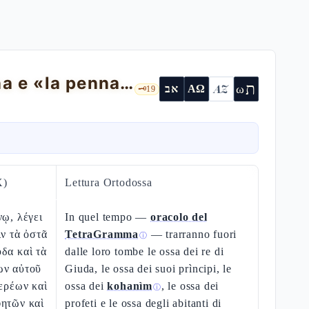
Geremia 8 — Le ossa esposte, la cicogna e «la penna menzognera»
ת
AZ
ω
אב
ΑΩ
🗝️
19
X)
Lettura Ortodossa
νῳ, λέγει
In quel tempo —
oracolo del
ιν τὰ ὀστᾶ
TetraGramma
— trarranno fuori
ⓘ
δα καὶ τὰ
dalle loro tombe le ossa dei re di
ων αὐτοῦ
Giuda, le ossa dei suoi prìncipi, le
ἱερέων καὶ
ossa dei
kohanìm
, le ossa dei
ⓘ
φητῶν καὶ
profeti e le ossa degli abitanti di