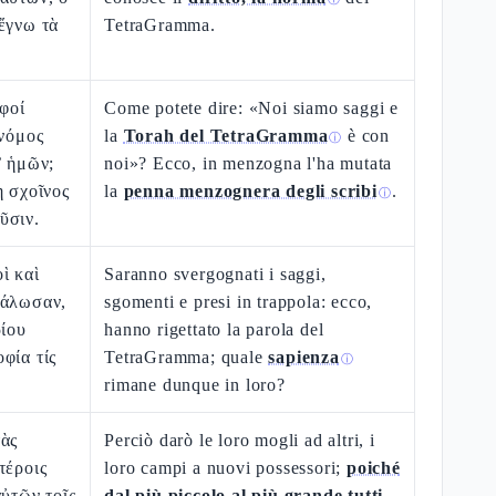
ἔγνω τὰ
TetraGramma.
οφοί
Come potete dire: «Noi siamo saggi e
 νόμος
la
Torah del TetraGramma
è con
ⓘ
’ ἡμῶν;
noi»? Ecco, in menzogna l'ha mutata
η σχοῖνος
la
penna menzognera degli scribi
.
ⓘ
ῦσιν.
ὶ καὶ
Saranno svergognati i saggi,
ἑάλωσαν,
sgomenti e presi in trappola: ecco,
ρίου
hanno rigettato la parola del
φία τίς
TetraGramma; quale
sapienza
ⓘ
rimane dunque in loro?
τὰς
Perciò darò le loro mogli ad altri, i
τέροις
loro campi a nuovi possessori;
poiché
αὐτῶν τοῖς
dal più piccolo al più grande tutti