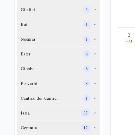
Giudici
5
Rut
1
2
Neemia
1
🗝️
3
Ester
6
Giobbe
6
Proverbi
8
Cantico dei Cantici
1
Isaia
37
Geremia
12