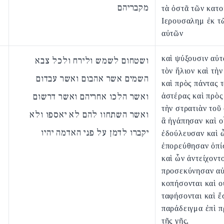
מקבריהם
τὰ ὀστᾶ τῶν κατ
Ιερουσαλημ ἐκ τ
αὐτῶν
καὶ ψύξουσιν αὐτ
ושטחום לשמש ולירח ולכל צבא
τὸν ἥλιον καὶ τὴ
השמים אשר אהבום ואשר עבדום
καὶ πρὸς πάντας 
ואשר הלכו אחריהם ואשר דרשום
ἀστέρας καὶ πρὸς
τὴν στρατιὰν τοῦ
ואשר השתחוו להם לא יאספו ולא
ἃ ἠγάπησαν καὶ ο
יקברו לדמן על פני האדמה יהיו
ἐδούλευσαν καὶ 
ἐπορεύθησαν ὀπ
καὶ ὧν ἀντείχοντο
προσεκύνησαν αὐ
κοπήσονται καὶ ο
ταφήσονται καὶ ἔ
παράδειγμα ἐπὶ 
τῆς γῆς,