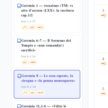
Geremia 1 — vocazione (TM) vs
atto d'accusa (LXX): la cucitura
3
cap.1/2
🗝️
2
Ger 1,1-37
🔗
1
📜
2
🗝️
21
Geremia 6–7 — Il Sermone del
Tempio e «non comandai i
sacrifici»
Ger 6,1-34
4
📜
1
🗝️
58
🗝️
2
Geremia 8 — Le ossa esposte, la
cicogna e «la penna menzognera»
Ger 8,1-10
5
🔗
1
📜
2
🗝️
19
🗝️
1
Geremia 11,1-6 — «Udite le