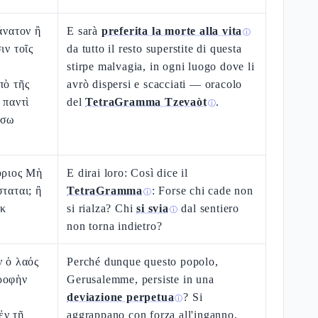
άνατον ἢ
E sarà
preferita la morte alla vita
ⓘ
ιν τοῖς
da tutto il resto superstite di questa
stirpe malvagia, in ogni luogo dove li
πὸ τῆς
avrò dispersi e scacciati — oracolo
 παντὶ
del
TetraGramma Tzevaòt
.
ⓘ
ώσω
ύριος Μὴ
E dirai loro: Così dice il
ταται; ἢ
TetraGramma
: Forse chi cade non
ⓘ
ὐκ
si rialza? Chi
si svia
dal sentiero
ⓘ
non torna indietro?
ν ὁ λαός
Perché dunque questo popolo,
ροφὴν
Gerusalemme, persiste in una
deviazione perpetua
? Si
ⓘ
ἐν τῇ
aggrappano con forza all'inganno,