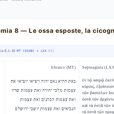
ia 8,1-10
·
·
MT (OSHB) + LXX
3
/
12
Ebraico (MT)
Septuaginta (LX
ἐν τῷ καιρῷ ἐκεί
בעת ההיא נאם יהוה ויציאו יוציאו את
κύριος, ἐξοίσουσ
עצמות מלכי יהודה ואת עצמות שריו
τῶν βασιλέων Ιου
ואת עצמות הכהנים ואת עצמות
ὀστᾶ τῶν ἀρχόντ
καὶ τὰ ὀστᾶ τῶν 
הנביאים ואת עצמות יושבי ירושלם
τὰ ὀστᾶ τῶν προ