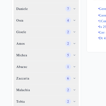
Daniele
7
Gere
Ger
Osea
4
1Cor
Is 2
Gioele
2
Ger 
Dt 4
Amos
2
Michea
5
Abacuc
1
Zaccaria
6
Malachia
2
Tobia
2