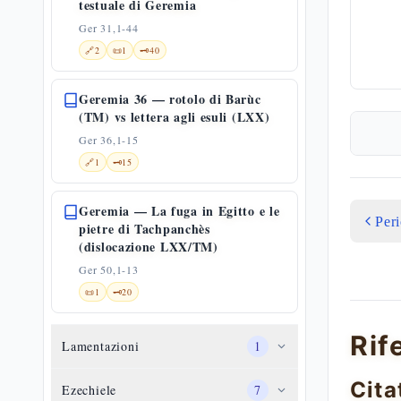
testuale di Geremia
Ger 31,1-44
🔗
2
📜
1
🗝️
40
Geremia 36 — rotolo di Barùc
(TM) vs lettera agli esuli (LXX)
Ger 36,1-15
🔗
1
🗝️
15
Geremia — La fuga in Egitto e le
Per
pietre di Tachpanchès
(dislocazione LXX/TM)
Ger 50,1-13
📜
1
🗝️
20
Rif
Lamentazioni
1
Cita
Ezechiele
7