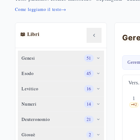
Come leggiamo il testo
→
📖 Libri
Genesi
51
Gerem
Esodo
45
Vers.
Levitico
16
1
Numeri
14
🗝️
2
Deuteronomio
21
Giosuè
2