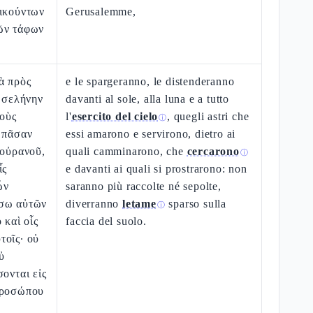
οικούντων
Gerusalemme,
ῶν τάφων
ὰ πρὸς
e le spargeranno, le distenderanno
ν σελήνην
davanti al sole, alla luna e a tutto
τοὺς
l'
esercito del cielo
, quegli astri che
ⓘ
 πᾶσαν
essi amarono e servirono, dietro ai
 οὐρανοῦ,
quali camminarono, che
cercarono
ⓘ
ἷς
e davanti ai quali si prostrarono: non
ὧν
saranno più raccolte né sepolte,
ίσω αὐτῶν
diverranno
letame
sparso sulla
ⓘ
 καὶ οἷς
faccia del suolo.
τοῖς· οὐ
ὐ
σονται εἰς
προσώπου