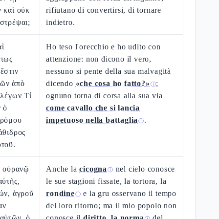
 καὶ οὐκ
rifiutano di convertirsi, di tornare
στρέψαι;
indietro.
αὶ
Ho teso l'orecchio e ho udito con
ὕτως
attenzione: non dicono il vero,
ἔστιν
nessuno si pente della sua malvagità
οῶν ἀπὸ
dicendo
«che cosa ho fatto?»
;
ⓘ
 λέγων Τί
ognuno torna di corsa alla sua via
ν ὁ
come cavallo che si lancia
δρόμου
impetuoso nella battaglia
.
ⓘ
άθιδρος
ὐτοῦ.
ῷ οὐρανῷ
Anche la
cicogna
nel cielo conosce
ⓘ
αὐτῆς,
le sue stagioni fissate, la tortora, la
ών, ἀγροῦ
rondine
e la gru osservano il tempo
ⓘ
αν
del loro ritorno; ma il mio popolo non
αὐτῶν, ὁ
conosce il
diritto, la norma
del
ⓘ