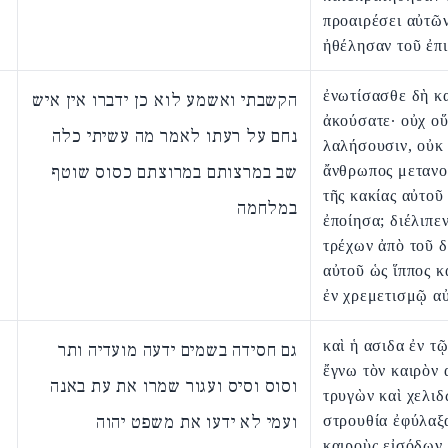
προαιρέσει αὐτῶν
ἠθέλησαν τοῦ ἐπι
ἐνωτίσασθε δὴ κ
הקשבתי ואשמע לוא כן ידברו אין איש
ἀκούσατε· οὐχ ο
נחם על רעתו לאמר מה עשיתי כלה
λαλήσουσιν, οὐκ 
שב במרצותם במרוצתם כסוס שוטף
ἄνθρωπος μεταν
τῆς κακίας αὐτοῦ
במלחמה
ἐποίησα; διέλιπε
τρέχων ἀπὸ τοῦ 
αὐτοῦ ὡς ἵππος κ
ἐν χρεμετισμῷ α
καὶ ἡ ασιδα ἐν τ
גם חסידה בשמים ידעה מועדיה ותר
ἔγνω τὸν καιρὸν 
וסוס וסיס ועגור שמרו את עת באנה
τρυγὼν καὶ χελιδ
ועמי לא ידעו את משפט יהוה
στρουθία ἐφύλαξ
καιροὺς εἰσόδων 