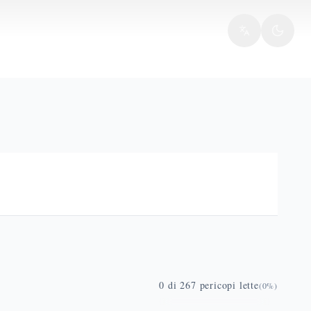
0
di
267
pericopi lette
(
0
%)