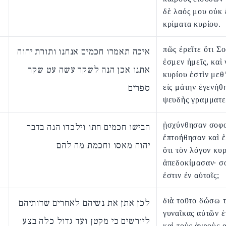
δὲ λαός μου οὐκ 
κρίματα κυρίου.
πῶς ἐρεῖτε ὅτι Σ
איכה תאמרו חכמים אנחנו ותורת יהוה
ἐσμεν ἡμεῖς, καὶ
אתנו אכן הנה לשקר עשה עט שקר
κυρίου ἐστὶν μεθ
ספרים
εἰς μάτην ἐγενήθ
ψευδὴς γραμματε
ᾐσχύνθησαν σοφο
הבישו חכמים חתו וילכדו הנה בדבר
ἐπτοήθησαν καὶ 
יהוה מאסו וחכמת מה להם
ὅτι τὸν λόγον κυ
ἀπεδοκίμασαν· σο
ἐστιν ἐν αὐτοῖς;
διὰ τοῦτο δώσω 
לכן אתן את נשיהם לאחרים שדותיהם
γυναῖκας αὐτῶν ἑ
ליורשים כי מקטן ועד גדול כלה בצע
καὶ τοὺς ἀγροὺς 