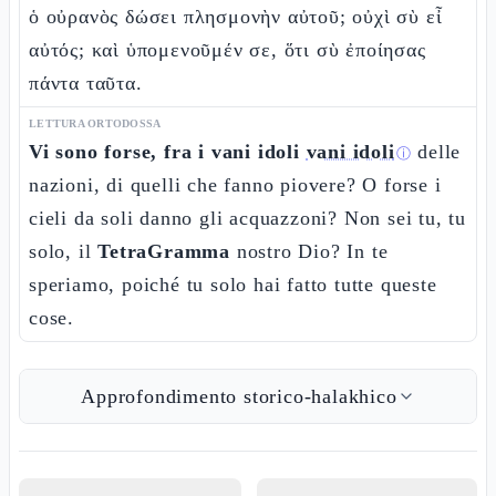
ὁ οὐρανὸς δώσει πλησμονὴν αὐτοῦ; οὐχὶ σὺ εἶ
αὐτός; καὶ ὑπομενοῦμέν σε, ὅτι σὺ ἐποίησας
πάντα ταῦτα.
LETTURA ORTODOSSA
Vi sono forse, fra i vani idoli
vani idoli
delle
ⓘ
nazioni, di quelli che fanno piovere? O forse i
cieli da soli danno gli acquazzoni? Non sei tu, tu
solo, il
TetraGramma
nostro Dio? In te
speriamo, poiché tu solo hai fatto tutte queste
cose.
Approfondimento storico-halakhico