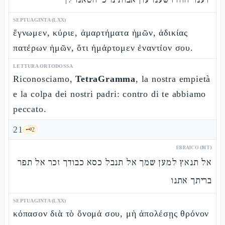
SEPTUAGINTA (LXX)
ἔγνωμεν, κύριε, ἁμαρτήματα ἡμῶν, ἀδικίας
πατέρων ἡμῶν, ὅτι ἡμάρτομεν ἐναντίον σου.
LETTURA ORTODOSSA
Riconosciamo,
TetraGramma
, la nostra empietà
e la colpa dei nostri padri: contro di te abbiamo
peccato.
21
🗝️
2
EBRAICO (MT)
אל תנאץ למען שמך אל תנבל כסא כבודך זכר אל תפר
בריתך אתנו
SEPTUAGINTA (LXX)
κόπασον διὰ τὸ ὄνομά σου, μὴ ἀπολέσῃς θρόνον