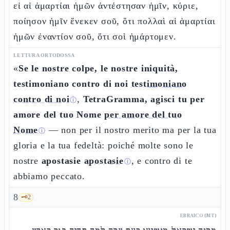
εἰ αἱ ἁμαρτίαι ἡμῶν ἀντέστησαν ἡμῖν, κύριε,
ποίησον ἡμῖν ἕνεκεν σοῦ, ὅτι πολλαὶ αἱ ἁμαρτίαι
ἡμῶν ἐναντίον σοῦ, ὅτι σοὶ ἡμάρτομεν.
LETTURA ORTODOSSA
«
Se le nostre colpe, le nostre iniquità,
testimoniano contro di noi
testimoniano
contro di noi
,
TetraGramma, agisci tu per
ⓘ
amore del tuo Nome
per amore del tuo
Nome
— non per il nostro merito ma per la tua
ⓘ
gloria e la tua fedeltà: poiché molte sono le
nostre
apostasie
apostasie
, e contro di te
ⓘ
abbiamo peccato.
8
🗝️
2
EBRAICO (MT)