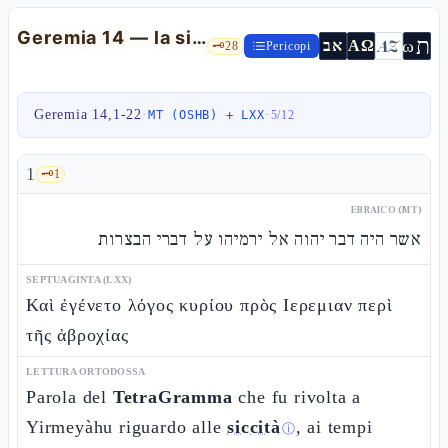
Geremia 14 — la siccità, "per amore del tuo Nome", i falsi profeti
ת
AZ
ω
אב
ΑΩ
🗝️
28
Pericopi
Geremia 14,1-22
·
·
MT (OSHB) + LXX
5
/
12
1
🗝️
1
EBRAICO (MT)
אשר היה דבר יהוה אל ירמיהו על דברי הבצרות
SEPTUAGINTA (LXX)
Καὶ ἐγένετο λόγος κυρίου πρὸς Ιερεμιαν περὶ
τῆς ἀβροχίας
LETTURA ORTODOSSA
Parola del
TetraGramma
che fu rivolta a
Yirmeyàhu riguardo alle
siccità
, ai tempi
ⓘ