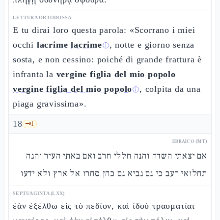
LETTURA ORTODOSSA
E tu dirai loro questa parola: «Scorrano i miei
occhi
lacrime
lacrime
, notte e giorno senza
ⓘ
sosta, e non cessino: poiché di grande frattura è
infranta la
vergine figlia del mio popolo
vergine figlia del mio popolo
, colpita da una
ⓘ
piaga gravissima».
18
🗝️
1
EBRAICO (MT)
אם יצאתי השדה והנה חללי חרב ואם באתי העיר והנה
תחלואי רעב כי גם נביא גם כהן סחרו אל ארץ ולא ידעו
SEPTUAGINTA (LXX)
ἐὰν ἐξέλθω εἰς τὸ πεδίον, καὶ ἰδοὺ τραυματίαι