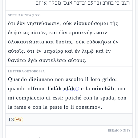
רצם כי בחרב וברעב ובדבר אנכי מכלה אותם
SEPTUAGINTA (LXX)
ὅτι ἐὰν νηστεύσωσιν, οὐκ εἰσακούσομαι τῆς
δεήσεως αὐτῶν, καὶ ἐὰν προσενέγκωσιν
ὁλοκαυτώματα καὶ θυσίας, οὐκ εὐδοκήσω ἐν
αὐτοῖς, ὅτι ἐν μαχαίρᾳ καὶ ἐν λιμῷ καὶ ἐν
θανάτῳ ἐγὼ συντελέσω αὐτούς.
LETTURA ORTODOSSA
Quando digiunano non ascolto il loro grido;
quando offrono l'
olàh
olàh
e la
minchàh
, non
ⓘ
mi compiaccio di essi: poiché con la spada, con
la fame e con la peste io li consumo».
13
🗝️
2
EBRAICO (MT)