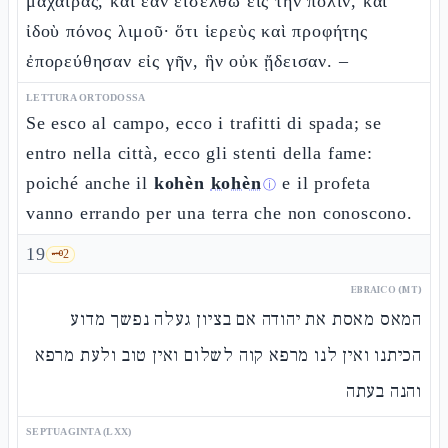
μαχαίρας, καὶ ἐὰν εἰσέλθω εἰς τὴν πόλιν, καὶ
ἰδοὺ πόνος λιμοῦ· ὅτι ἱερεὺς καὶ προφήτης
ἐπορεύθησαν εἰς γῆν, ἣν οὐκ ᾔδεισαν. –
LETTURA ORTODOSSA
Se esco al campo, ecco i trafitti di spada; se
entro nella città, ecco gli stenti della fame:
poiché anche il
kohèn
kohèn
e il profeta
ⓘ
vanno errando per una terra che non conoscono.
19
🗝️
2
EBRAICO (MT)
המאס מאסת את יהודה אם בציון געלה נפשך מדוע
הכיתנו ואין לנו מרפא קוה לשלום ואין טוב ולעת מרפא
והנה בעתה
SEPTUAGINTA (LXX)