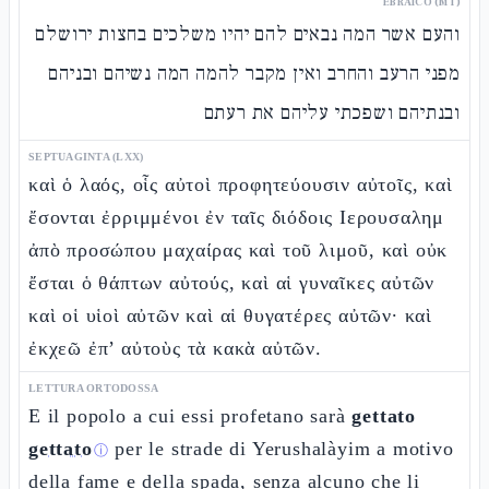
EBRAICO (MT)
והעם אשר המה נבאים להם יהיו משלכים בחצות ירושלם
מפני הרעב והחרב ואין מקבר להמה המה נשיהם ובניהם
ובנתיהם ושפכתי עליהם את רעתם
SEPTUAGINTA (LXX)
καὶ ὁ λαός, οἷς αὐτοὶ προφητεύουσιν αὐτοῖς, καὶ
ἔσονται ἐρριμμένοι ἐν ταῖς διόδοις Ιερουσαλημ
ἀπὸ προσώπου μαχαίρας καὶ τοῦ λιμοῦ, καὶ οὐκ
ἔσται ὁ θάπτων αὐτούς, καὶ αἱ γυναῖκες αὐτῶν
καὶ οἱ υἱοὶ αὐτῶν καὶ αἱ θυγατέρες αὐτῶν· καὶ
ἐκχεῶ ἐπ’ αὐτοὺς τὰ κακὰ αὐτῶν.
LETTURA ORTODOSSA
E il popolo a cui essi profetano sarà
gettato
gettato
per le strade di Yerushalàyim a motivo
ⓘ
della fame e della spada, senza alcuno che li