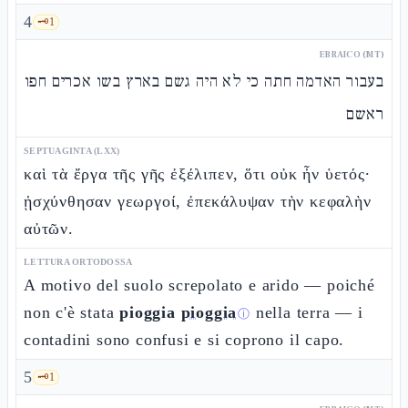
4
🗝️
1
EBRAICO (MT)
בעבור האדמה חתה כי לא היה גשם בארץ בשו אכרים חפו
ראשם
SEPTUAGINTA (LXX)
καὶ τὰ ἔργα τῆς γῆς ἐξέλιπεν, ὅτι οὐκ ἦν ὑετός·
ᾐσχύνθησαν γεωργοί, ἐπεκάλυψαν τὴν κεφαλὴν
αὐτῶν.
LETTURA ORTODOSSA
A motivo del suolo screpolato e arido — poiché
non c'è stata
pioggia
pioggia
nella terra — i
ⓘ
contadini sono confusi e si coprono il capo.
5
🗝️
1