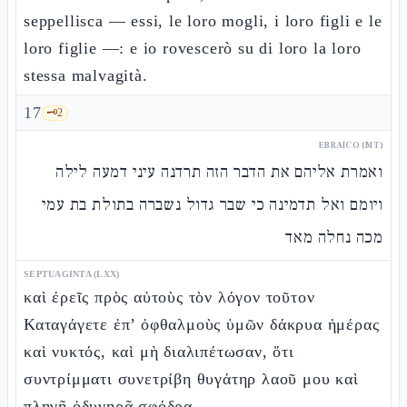
seppellisca — essi, le loro mogli, i loro figli e le
loro figlie —: e io rovescerò su di loro la loro
stessa malvagità.
17
🗝️
2
EBRAICO (MT)
ואמרת אליהם את הדבר הזה תרדנה עיני דמעה לילה
ויומם ואל תדמינה כי שבר גדול נשברה בתולת בת עמי
מכה נחלה מאד
SEPTUAGINTA (LXX)
καὶ ἐρεῖς πρὸς αὐτοὺς τὸν λόγον τοῦτον
Καταγάγετε ἐπ’ ὀφθαλμοὺς ὑμῶν δάκρυα ἡμέρας
καὶ νυκτός, καὶ μὴ διαλιπέτωσαν, ὅτι
συντρίμματι συνετρίβη θυγάτηρ λαοῦ μου καὶ
πληγῇ ὀδυνηρᾷ σφόδρα.