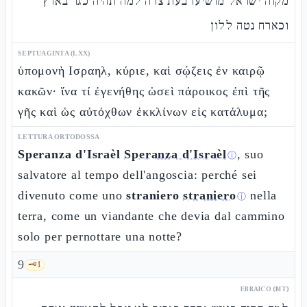
מקוה ישראל מושיעו בעת צרה למה תהיה כגר בארץ
וכארח נטה ללון
SEPTUAGINTA (LXX)
ὑπομονὴ Ισραηλ, κύριε, καὶ σῴζεις ἐν καιρῷ
κακῶν· ἵνα τί ἐγενήθης ὡσεὶ πάροικος ἐπὶ τῆς
γῆς καὶ ὡς αὐτόχθων ἐκκλίνων εἰς κατάλυμα;
LETTURA ORTODOSSA
Speranza d'Israèl
Speranza d'Israèl
, suo
ⓘ
salvatore al tempo dell'angoscia: perché sei
divenuto come uno
straniero
straniero
nella
ⓘ
terra, come un viandante che devia dal cammino
solo per pernottare una notte?
9
🗝️
1
EBRAICO (MT)