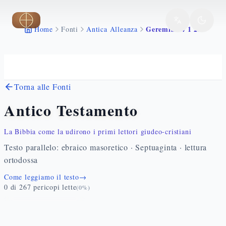
Vai al contenuto principale
Geremia 14 1 22
Home
Fonti
Antica Alleanza
Torna alle Fonti
Antico Testamento
La Bibbia come la udirono i primi lettori giudeo-cristiani
Testo parallelo: ebraico masoretico · Septuaginta · lettura
ortodossa
Come leggiamo il testo
→
0
di
267
pericopi lette
(
0
%)