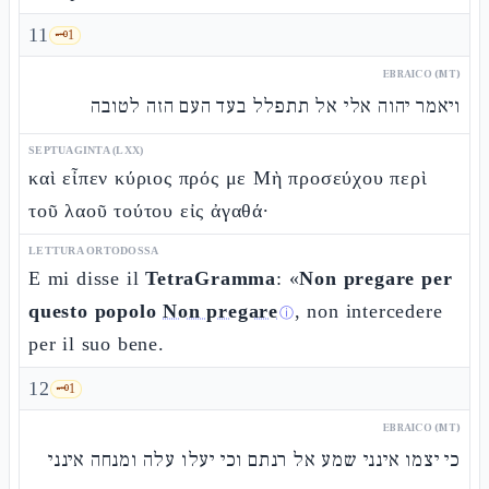
11
🗝️
1
EBRAICO (MT)
ויאמר יהוה אלי אל תתפלל בעד העם הזה לטובה
SEPTUAGINTA (LXX)
καὶ εἶπεν κύριος πρός με Μὴ προσεύχου περὶ
τοῦ λαοῦ τούτου εἰς ἀγαθά·
LETTURA ORTODOSSA
E mi disse il
TetraGramma
: «
Non pregare per
questo popolo
Non pregare
, non intercedere
ⓘ
per il suo bene.
12
🗝️
1
EBRAICO (MT)
כי יצמו אינני שמע אל רנתם וכי יעלו עלה ומנחה אינני