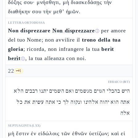
δόξης σου· μνήσθητι, μὴ διασκεδάσῃς τὴν
διαθήκην σου τὴν μεθ’ ἡμῶν.
LETTURA ORTODOSSA
Non disprezzare
Non disprezzare
per amore
ⓘ
del tuo Nome; non avvilire il
trono della tua
gloria
; ricorda, non infrangere la tua
berìt
berìt
, la tua alleanza con noi.
ⓘ
22
🗝️
1
EBRAICO (MT)
היש בהבלי הגוים מגשמים ואם השמים יתנו רבבים הלא
אתה הוא יהוה אלהינו ונקוה לך כי אתה עשית את כל
אלה
SEPTUAGINTA (LXX)
μὴ ἔστιν ἐν εἰδώλοις τῶν ἐθνῶν ὑετίζων; καὶ εἰ