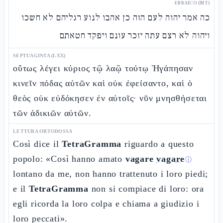
EBRAICO (MT)
כה אמר יהוה לעם הזה כן אהבו לנוע רגליהם לא חשכו
ויהוה לא רצם עתה יזכר עונם ויפקד חטאתם
SEPTUAGINTA (LXX)
οὕτως λέγει κύριος τῷ λαῷ τούτῳ Ἠγάπησαν
κινεῖν πόδας αὐτῶν καὶ οὐκ ἐφείσαντο, καὶ ὁ
θεὸς οὐκ εὐδόκησεν ἐν αὐτοῖς· νῦν μνησθήσεται
τῶν ἀδικιῶν αὐτῶν.
LETTURA ORTODOSSA
Così dice il
TetraGramma
riguardo a questo
popolo: «Così hanno amato
vagare
vagare
ⓘ
lontano da me, non hanno trattenuto i loro piedi;
e il
TetraGramma
non si compiace di loro: ora
egli ricorda la loro colpa e chiama a giudizio i
loro peccati».