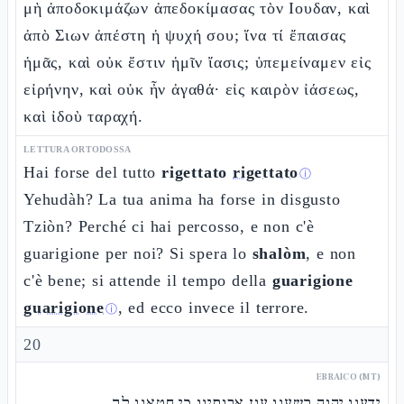
μὴ ἀποδοκιμάζων ἀπεδοκίμασας τὸν Ιουδαν, καὶ
ἀπὸ Σιων ἀπέστη ἡ ψυχή σου; ἵνα τί ἔπαισας
ἡμᾶς, καὶ οὐκ ἔστιν ἡμῖν ἴασις; ὑπεμείναμεν εἰς
εἰρήνην, καὶ οὐκ ἦν ἀγαθά· εἰς καιρὸν ἰάσεως,
καὶ ἰδοὺ ταραχή.
LETTURA ORTODOSSA
Hai forse del tutto
rigettato
rigettato
ⓘ
Yehudàh? La tua anima ha forse in disgusto
Tziòn? Perché ci hai percosso, e non c'è
guarigione per noi? Si spera lo
shalòm
, e non
c'è bene; si attende il tempo della
guarigione
guarigione
, ed ecco invece il terrore.
ⓘ
20
EBRAICO (MT)
ידענו יהוה רשענו עון אבותינו כי חטאנו לך