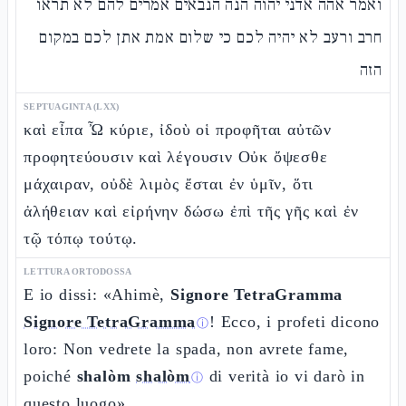
ואמר אהה אדני יהוה הנה הנבאים אמרים להם לא תראו
חרב ורעב לא יהיה לכם כי שלום אמת אתן לכם במקום
הזה
SEPTUAGINTA (LXX)
καὶ εἶπα Ὦ κύριε, ἰδοὺ οἱ προφῆται αὐτῶν
προφητεύουσιν καὶ λέγουσιν Οὐκ ὄψεσθε
μάχαιραν, οὐδὲ λιμὸς ἔσται ἐν ὑμῖν, ὅτι
ἀλήθειαν καὶ εἰρήνην δώσω ἐπὶ τῆς γῆς καὶ ἐν
τῷ τόπῳ τούτῳ.
LETTURA ORTODOSSA
E io dissi: «Ahimè,
Signore TetraGramma
Signore TetraGramma
! Ecco, i profeti dicono
ⓘ
loro: Non vedrete la spada, non avrete fame,
poiché
shalòm
shalòm
di verità io vi darò in
ⓘ
questo luogo».