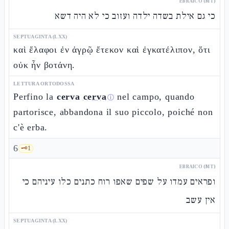
EBRAICO (MT)
כי גם אילת בשדה ילדה ועזוב כי לא היה דשא
SEPTUAGINTA (LXX)
καὶ ἔλαφοι ἐν ἀγρῷ ἔτεκον καὶ ἐγκατέλιπον, ὅτι
οὐκ ἦν βοτάνη.
LETTURA ORTODOSSA
Perfino la
cerva
cerva
nel campo, quando
ⓘ
partorisce, abbandona il suo piccolo, poiché non
c'è erba.
6
🗝️
1
EBRAICO (MT)
ופראים עמדו על שפים שאפו רוח כתנים כלו עיניהם כי
אין עשב
SEPTUAGINTA (LXX)