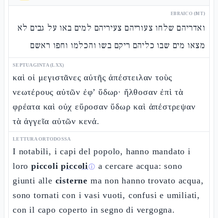
EBRAICO (MT)
ואדריהם שלחו צעוריהם צעיריהם למים באו על גבים לא
מצאו מים שבו כליהם ריקם בשו והכלמו וחפו ראשם
SEPTUAGINTA (LXX)
καὶ οἱ μεγιστᾶνες αὐτῆς ἀπέστειλαν τοὺς
νεωτέρους αὐτῶν ἐφ’ ὕδωρ· ἤλθοσαν ἐπὶ τὰ
φρέατα καὶ οὐχ εὕροσαν ὕδωρ καὶ ἀπέστρεψαν
τὰ ἀγγεῖα αὐτῶν κενά.
LETTURA ORTODOSSA
I notabili, i capi del popolo, hanno mandato i
loro
piccoli
piccoli
a cercare acqua: sono
ⓘ
giunti alle
cisterne
ma non hanno trovato acqua,
sono tornati con i vasi vuoti, confusi e umiliati,
con il capo coperto in segno di vergogna.