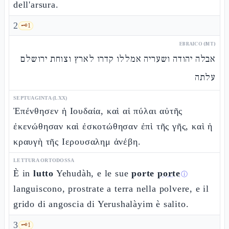
dell'arsura.
2
🗝️
1
EBRAICO (MT)
אבלה יהודה ושעריה אמללו קדרו לארץ וצוחת ירושלם
עלתה
SEPTUAGINTA (LXX)
Ἐπένθησεν ἡ Ιουδαία, καὶ αἱ πύλαι αὐτῆς
ἐκενώθησαν καὶ ἐσκοτώθησαν ἐπὶ τῆς γῆς, καὶ ἡ
κραυγὴ τῆς Ιερουσαλημ ἀνέβη.
LETTURA ORTODOSSA
È in
lutto
Yehudàh, e le sue
porte
porte
ⓘ
languiscono, prostrate a terra nella polvere, e il
grido di angoscia di Yerushalàyim è salito.
3
🗝️
1