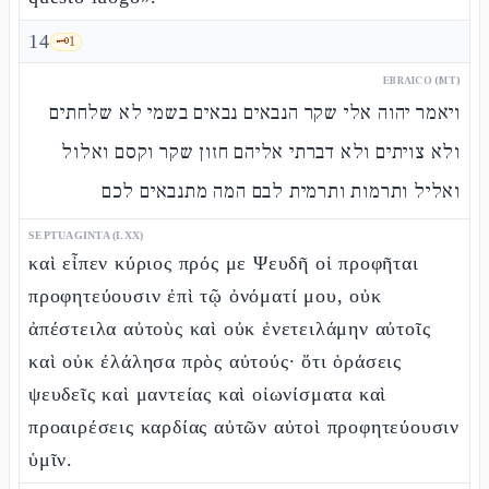
14
🗝️
1
EBRAICO (MT)
ויאמר יהוה אלי שקר הנבאים נבאים בשמי לא שלחתים
ולא צויתים ולא דברתי אליהם חזון שקר וקסם ואלול
ואליל ותרמות ותרמית לבם המה מתנבאים לכם
SEPTUAGINTA (LXX)
καὶ εἶπεν κύριος πρός με Ψευδῆ οἱ προφῆται
προφητεύουσιν ἐπὶ τῷ ὀνόματί μου, οὐκ
ἀπέστειλα αὐτοὺς καὶ οὐκ ἐνετειλάμην αὐτοῖς
καὶ οὐκ ἐλάλησα πρὸς αὐτούς· ὅτι ὁράσεις
ψευδεῖς καὶ μαντείας καὶ οἰωνίσματα καὶ
προαιρέσεις καρδίας αὐτῶν αὐτοὶ προφητεύουσιν
ὑμῖν.