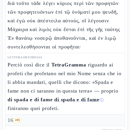
διὰ τοῦτο τάδε λέγει κύριος περὶ τῶν προφητῶν
τῶν προφητευόντων ἐπὶ τῷ ὀνόματί μου ψευδῆ,
καὶ ἐγὼ οὐκ ἀπέστειλα αὐτούς, οἳ λέγουσιν
Μάχαιρα καὶ λιμὸς οὐκ ἔσται ἐπὶ τῆς γῆς ταύτης
Ἐν θανάτῳ νοσερῷ ἀποθανοῦνται, καὶ ἐν λιμῷ
συντελεσθήσονται οἱ προφῆται·
LETTURA ORTODOSSA
Perciò così dice il
TetraGramma
riguardo ai
profeti che profetano nel mio Nome senza che io
li abbia mandati, quelli che dicono: «Spada e
fame non ci saranno in questa terra» — proprio
di spada e di fame
di spada e di fame
ⓘ
finiranno quei profeti.
16
🗝️
1