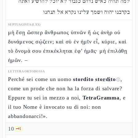
למה תהיה כאיש נדהם כגבור לא יוכל להושיע ואתה
בקרבנו יהוה ושמך עלינו נקרא אל תנחנו
SEPTUAGINTA (LXX)
μὴ ἔσῃ ὥσπερ ἄνθρωπος ὑπνῶν ἢ ὡς ἀνὴρ οὐ
δυνάμενος σῴζειν; καὶ σὺ ἐν ἡμῖν εἶ, κύριε, καὶ
τὸ ὄνομά σου ἐπικέκληται ἐφ’ ἡμᾶς· μὴ ἐπιλάθῃ
ἡμῶν. –
LETTURA ORTODOSSA
Perché sei come un uomo
stordito
stordito
,
ⓘ
come un prode che non ha la forza di salvare?
Eppure tu sei in mezzo a noi,
TetraGramma
, e
il tuo Nome è invocato su di noi: non
abbandonarci!».
10
🗝️
1