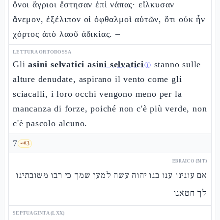
ὄνοι ἄγριοι ἔστησαν ἐπὶ νάπας· εἵλκυσαν
ἄνεμον, ἐξέλιπον οἱ ὀφθαλμοὶ αὐτῶν, ὅτι οὐκ ἦν
χόρτος ἀπὸ λαοῦ ἀδικίας. –
LETTURA ORTODOSSA
Gli
asini selvatici
asini selvatici
stanno sulle
ⓘ
alture denudate, aspirano il vento come gli
sciacalli, i loro occhi vengono meno per la
mancanza di forze, poiché non c'è più verde, non
c'è pascolo alcuno.
7
🗝️
3
EBRAICO (MT)
אם עונינו ענו בנו יהוה עשה למען שמך כי רבו משובתינו
לך חטאנו
SEPTUAGINTA (LXX)