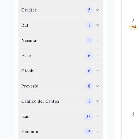
Giudici
5
2
Rut
1
🗝️
4
Neemia
1
Ester
6
Giobbe
6
Proverbi
8
Cantico dei Cantici
1
3
Isaia
37
Geremia
12