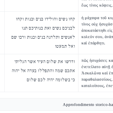
ἕως τίνος κόψεις,
ἡ μάχαιρα τοῦ κυ
קחו נשים והולידו בנים ובנות וקחו
τίνος οὐχ ἡσυχάσ
לבניכם נשים ואת בנותיכם תנו
ἀποκατάστηθι εἰς
לאנשים ותלדנה בנים ובנות ורבו שם
κολεόν σου, ἀνά
καὶ ἐπάρθητι.
ואל תמעטו
πῶς ἡσυχάσει; κα
ודרשו את שלום העיר אשר הגליתי
ἐνετείλατο αὐτῇ ἐ
אתכם שמה והתפללו בעדה אל יהוה
Ἀσκαλῶνα καὶ ἐπ
כי בשלומה יהיה לכם שלום
παραθαλασσίους, 
καταλοίπους, ἐπε
Approfondimento storico-ha