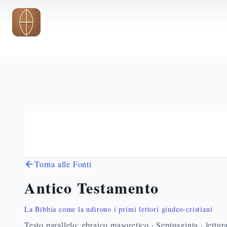
Vai al contenuto principale
Torna alle Fonti
Antico Testamento
La Bibbia come la udirono i primi lettori giudeo-cristiani
Testo parallelo: ebraico masoretico · Septuaginta · lettur