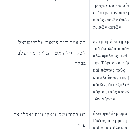
τροχῶν αὐτοῦ οὐ
ἐπέστρεψαν πατέ
υἱοὺς αὐτῶν ἀπὸ
χειρῶν αὐτῶν
ἐν τῇ ἡμέρᾳ τῇ ἐ
כה אמר יהוה צבאות אלהי ישראל
τοῦ ἀπολέσαι πάν
לכל הגולה אשר הגליתי מירושלם
ἀλλοφύλους· καὶ
בבלה
τὴν Τύρον καὶ τὴ
καὶ πάντας τοὺς
καταλοίπους τῆς 
αὐτῶν, ὅτι ἐξολε
κύριος τοὺς κατα
τῶν νήσων.
ἥκει φαλάκρωμα 
בנו בתים ושבו ונטעו גנות ואכלו את
Γάζαν, ἀπερρίφη
פרין
καὶ οἱ κατάλοιποι