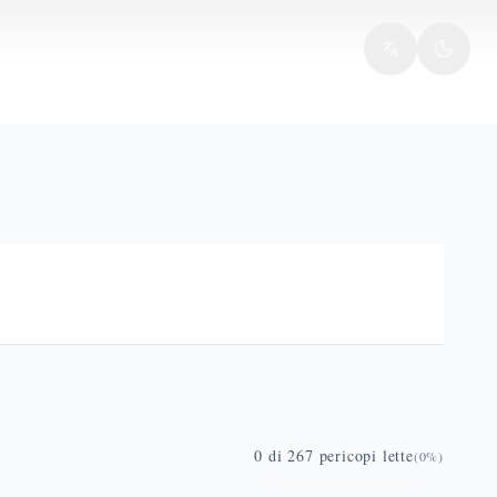
0
di
267
pericopi lette
(
0
%)