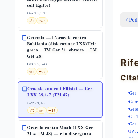
sull'Egitto)
Ger 25,1-25
Per
🔗
4
🗝️
23
Geremia — L'oracolo contro
Babilonia (dislocazione LXX/TM:
greco = TM Ger 51, ebraico = TM
Ger 28)
Rif
Ger 28,1-44
📜
4
🗝️
16
Cita
Oracolo contro i Filistei — Ger
Ger 
LXX 29,1-7 (TM 47)
Gere
Ger 29,1-7
Gere
🔗
2
📜
4
🗝️
13
Gn 
Ger 
Oracolo contro Moab (LXX Ger
1Pt 
31 = TM 48) — e la divergenza