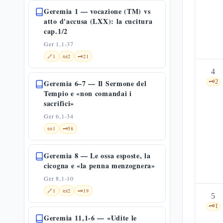
Geremia 1 — vocazione (TM) vs
atto d'accusa (LXX): la cucitura
cap.1/2
Ger 1,1-37
🔗
1
📜
2
🗝️
21
4
Geremia 6–7 — Il Sermone del
🗝️
2
Tempio e «non comandai i
sacrifici»
Ger 6,1-34
📜
1
🗝️
58
Geremia 8 — Le ossa esposte, la
cicogna e «la penna menzognera»
Ger 8,1-10
🔗
1
📜
2
🗝️
19
5
🗝️
1
Geremia 11,1-6 — «Udite le