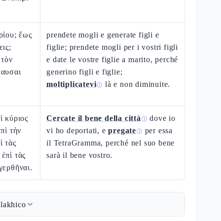
ρίου; ἕως
prendete mogli e generate figli e
εις;
figlie; prendete mogli per i vostri figli
 τὸν
e date le vostre figlie a marito, perché
παυσαι
generino figli e figlie;
moltiplicatevi
là e non diminuite.
ⓘ
ὶ κύριος
Cercate il bene della città
dove io
ⓘ
πὶ τὴν
vi ho deportati, e
pregate
per essa
ⓘ
ὶ τὰς
il TetraGramma, perché nel suo bene
ἐπὶ τὰς
sarà il bene vostro.
γερθῆναι.
lakhico