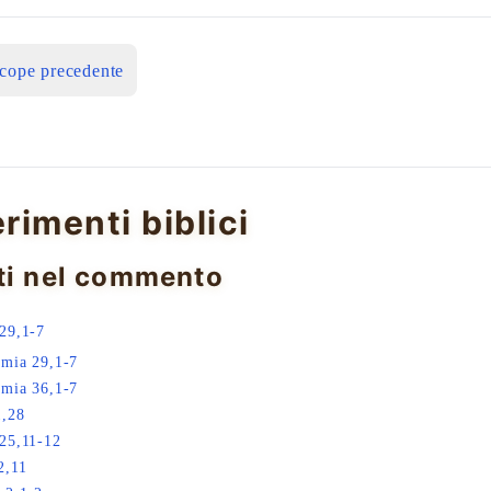
icope precedente
erimenti biblici
ti nel commento
29,1-7
mia 29,1-7
mia 36,1-7
1,28
25,11-12
2,11