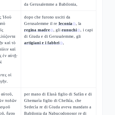
da Gerusalemme a Babilonia,
ς Ἰδοὺ
dopo che furono usciti da
ἀπὸ
Gerusalemme il re
Ieconia
, la
ⓘ
ἰς
regina madre
, gli
eunuchi
, i capi
ⓘ
ⓘ
κλύζοντα
di Giuda e di Gerusalemme, gli
ῆν καὶ τὸ
artigiani e i fabbri
,
ⓘ
όλιν καὶ
ς ἐν αὐτῇ·
ἱ
τες οἱ
 γῆν.
 αὐτοῦ,
per mano di Elasà figlio di Safàn e di
ῶν ποδῶν
Ghemarìa figlio di Chelkìa, che
εισμοῦ
Sedecìa re di Giuda aveva mandato a
οῦ, ἤχου
Babilonia da Nabucodonosor re di