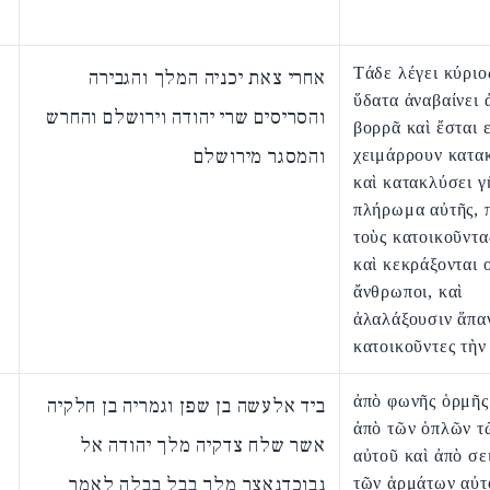
Τάδε λέγει κύριο
אחרי צאת יכניה המלך והגבירה
ὕδατα ἀναβαίνει 
והסריסים שרי יהודה וירושלם והחרש
βορρᾶ καὶ ἔσται ε
והמסגר מירושלם
χειμάρρουν κατα
καὶ κατακλύσει γ
πλήρωμα αὐτῆς, π
τοὺς κατοικοῦντα
καὶ κεκράξονται ο
ἄνθρωποι, καὶ
ἀλαλάξουσιν ἅπαν
κατοικοῦντες τὴν
ἀπὸ φωνῆς ὁρμῆς
ביד אלעשה בן שפן וגמריה בן חלקיה
ἀπὸ τῶν ὁπλῶν τ
אשר שלח צדקיה מלך יהודה אל
αὐτοῦ καὶ ἀπὸ σ
נבוכדנאצר מלך בבל בבלה לאמר
τῶν ἁρμάτων αὐτ