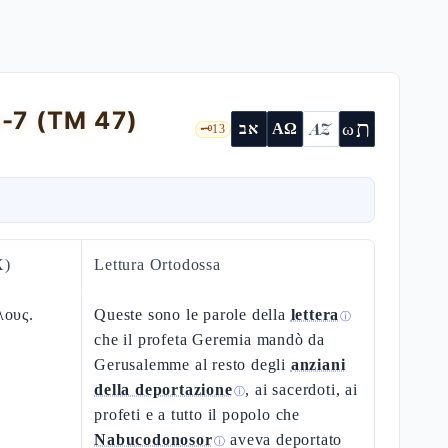
1-7 (TM 47)
ת
AZ
ω
אב
ΑΩ
🗝️
13
X)
Lettura Ortodossa
λους.
Queste sono le parole della
lettera
ⓘ
che il profeta Geremia mandò da
Gerusalemme al resto degli
anziani
della deportazione
, ai sacerdoti, ai
ⓘ
profeti e a tutto il popolo che
Nabucodonosor
aveva deportato
ⓘ