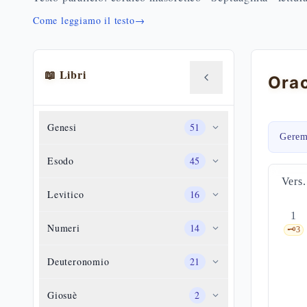
Come leggiamo il testo
→
📖 Libri
Orac
Genesi
51
Gerem
Esodo
45
Vers.
Levitico
16
1
Numeri
14
🗝️
3
Deuteronomio
21
Giosuè
2