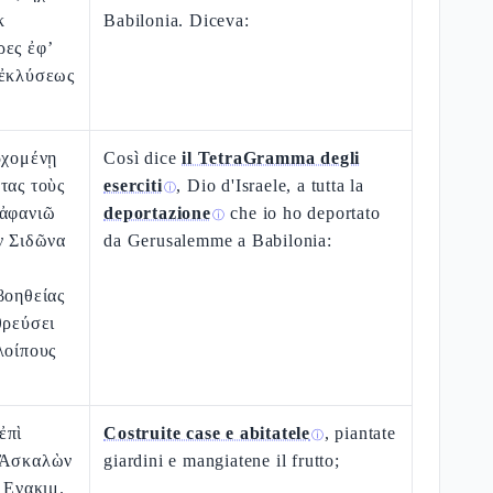
κ
Babilonia. Diceva:
ρες ἐφ’
 ἐκλύσεως
ρχομένῃ
Così dice
il TetraGramma degli
τας τοὺς
eserciti
, Dio d'Israele, a tutta la
ⓘ
 ἀφανιῶ
deportazione
che io ho deportato
ⓘ
ν Σιδῶνα
da Gerusalemme a Babilonia:
βοηθείας
θρεύσει
λοίπους
ἐπὶ
Costruite case e abitatele
, piantate
ⓘ
 Ἀσκαλὼν
giardini e mangiatene il frutto;
 Ενακιμ.