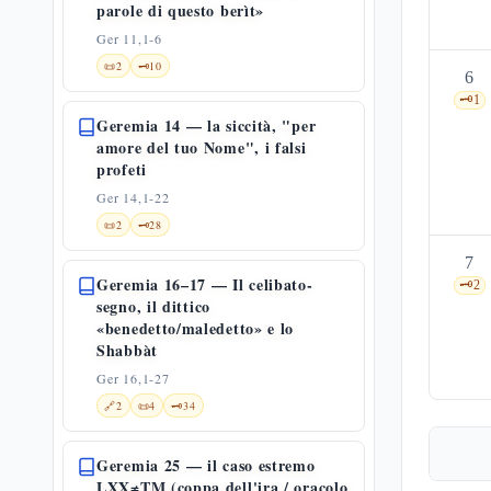
parole di questo berìt»
Ger 11,1-6
📜
2
🗝️
10
6
🗝️
1
Geremia 14 — la siccità, "per
amore del tuo Nome", i falsi
profeti
Ger 14,1-22
📜
2
🗝️
28
7
Geremia 16–17 — Il celibato-
🗝️
2
segno, il dittico
«benedetto/maledetto» e lo
Shabbàt
Ger 16,1-27
🔗
2
📜
4
🗝️
34
Geremia 25 — il caso estremo
LXX≠TM (coppa dell'ira / oracolo