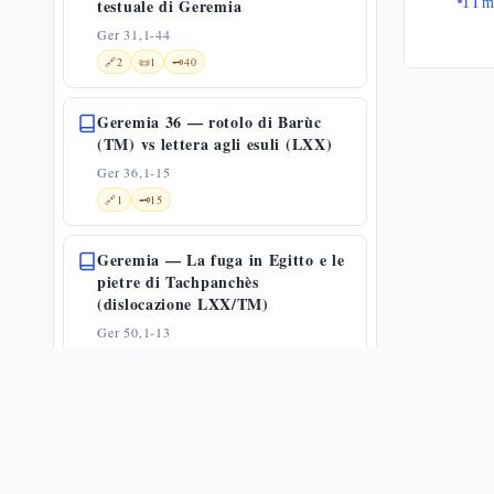
testuale di Geremia
1Tm
Ger 31,1-44
🔗
2
📜
1
🗝️
40
Geremia 36 — rotolo di Barùc
(TM) vs lettera agli esuli (LXX)
Ger 36,1-15
🔗
1
🗝️
15
Geremia — La fuga in Egitto e le
pietre di Tachpanchès
(dislocazione LXX/TM)
Ger 50,1-13
📜
1
🗝️
20
Lamentazioni
1
Ezechiele
7