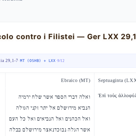
olo contro i Filistei — Ger LXX 29,
ia 29,1-7
·
·
MT (OSHB) + LXX
9
/
12
Ebraico (MT)
Septuaginta (LX
Ἐπὶ τοὺς ἀλλοφύ
ואלה דברי הספר אשר שלח ירמיה
הנביא מירושלם אל יתר זקני הגולה
ואל הכהנים ואל הנביאים ואל כל העם
אשר הגלה נבוכדנאצר מירושלם בבלה