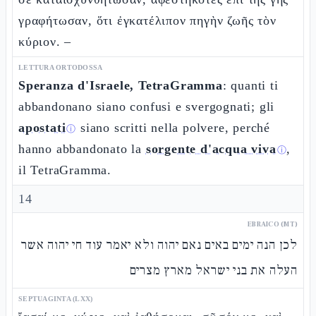
γραφήτωσαν, ὅτι ἐγκατέλιπον πηγὴν ζωῆς τὸν
κύριον. –
LETTURA ORTODOSSA
Speranza d'Israele, TetraGramma
: quanti ti
abbandonano siano confusi e svergognati; gli
apostati
siano scritti nella polvere, perché
ⓘ
hanno abbandonato la
sorgente d'acqua viva
,
ⓘ
il TetraGramma.
14
EBRAICO (MT)
לכן הנה ימים באים נאם יהוה ולא יאמר עוד חי יהוה אשר
העלה את בני ישראל מארץ מצרים
SEPTUAGINTA (LXX)