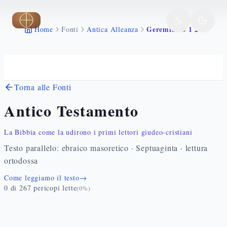
Vai al contenuto principale
Geremia 16 1 27
Home
Fonti
Antica Alleanza
Torna alle Fonti
Antico Testamento
La Bibbia come la udirono i primi lettori giudeo-cristiani
Testo parallelo: ebraico masoretico · Septuaginta · lettura
ortodossa
Come leggiamo il testo
→
0
di
267
pericopi lette
(
0
%)