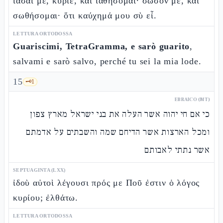
ἴασαί με, κύριε, καὶ ἰαθήσομαι· σῶσόν με, καὶ
σωθήσομαι· ὅτι καύχημά μου σὺ εἶ.
LETTURA ORTODOSSA
Guariscimi, TetraGramma, e sarò guarito
,
salvami e sarò salvo, perché tu sei la mia lode.
15
🗝️
1
EBRAICO (MT)
כי אם חי יהוה אשר העלה את בני ישראל מארץ צפון
ומכל הארצות אשר הדיחם שמה והשבתים על אדמתם
אשר נתתי לאבותם
SEPTUAGINTA (LXX)
ἰδοὺ αὐτοὶ λέγουσι πρός με Ποῦ ἐστιν ὁ λόγος
κυρίου; ἐλθάτω.
LETTURA ORTODOSSA