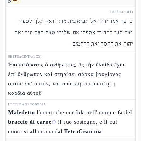
5
🗝️
1
EBRAICO (MT)
כי כה אמר יהוה אל תבוא בית מרזח ואל תלך לספוד
ואל תנד להם כי אספתי את שלומי מאת העם הזה נאם
יהוה את החסד ואת הרחמים
SEPTUAGINTA (LXX)
Ἐπικατάρατος ὁ ἄνθρωπος, ὃς τὴν ἐλπίδα ἔχει
ἐπ’ ἄνθρωπον καὶ στηρίσει σάρκα βραχίονος
αὐτοῦ ἐπ’ αὐτόν, καὶ ἀπὸ κυρίου ἀποστῇ ἡ
καρδία αὐτοῦ·
LETTURA ORTODOSSA
Maledetto
l'uomo che confida nell'uomo e fa del
braccio di carne
il suo sostegno, e il cui
ⓘ
cuore si allontana dal
TetraGramma
: