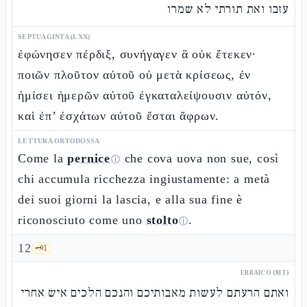
עזבו ואת תורתי לא שמרו
SEPTUAGINTA (LXX)
ἐφώνησεν πέρδιξ, συνήγαγεν ἃ οὐκ ἔτεκεν·
ποιῶν πλοῦτον αὐτοῦ οὐ μετὰ κρίσεως, ἐν
ἡμίσει ἡμερῶν αὐτοῦ ἐγκαταλείψουσιν αὐτόν,
καὶ ἐπ’ ἐσχάτων αὐτοῦ ἔσται ἄφρων.
LETTURA ORTODOSSA
Come la
pernice
che cova uova non sue, così
ⓘ
chi accumula ricchezza ingiustamente: a metà
dei suoi giorni la lascia, e alla sua fine è
riconosciuto come uno
stolto
.
ⓘ
12
🗝️
1
EBRAICO (MT)
ואתם הרעתם לעשות מאבותיכם והנכם הלכים איש אחרי