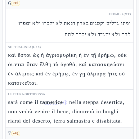
6
🗝️
1
EBRAICO (MT)
ומתו גדלים וקטנים בארץ הזאת לא יקברו ולא יספדו
להם ולא יתגדד ולא יקרח להם
SEPTUAGINTA (LXX)
καὶ ἔσται ὡς ἡ ἀγριομυρίκη ἡ ἐν τῇ ἐρήμῳ, οὐκ
ὄψεται ὅταν ἔλθῃ τὰ ἀγαθά, καὶ κατασκηνώσει
ἐν ἁλίμοις καὶ ἐν ἐρήμῳ, ἐν γῇ ἁλμυρᾷ ἥτις οὐ
κατοικεῖται.
LETTURA ORTODOSSA
sarà come il
tamerice
nella steppa desertica,
ⓘ
non vedrà venire il bene, dimorerà in luoghi
riarsi del deserto, terra salmastra e disabitata.
7
🗝️
1