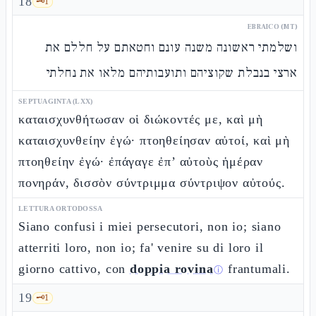
18
🗝️
1
EBRAICO (MT)
ושלמתי ראשונה משנה עונם וחטאתם על חללם את
ארצי בנבלת שקוציהם ותועבותיהם מלאו את נחלתי
SEPTUAGINTA (LXX)
καταισχυνθήτωσαν οἱ διώκοντές με, καὶ μὴ
καταισχυνθείην ἐγώ· πτοηθείησαν αὐτοί, καὶ μὴ
πτοηθείην ἐγώ· ἐπάγαγε ἐπ’ αὐτοὺς ἡμέραν
πονηράν, δισσὸν σύντριμμα σύντριψον αὐτούς.
LETTURA ORTODOSSA
Siano confusi i miei persecutori, non io; siano
atterriti loro, non io; fa' venire su di loro il
giorno cattivo, con
doppia rovina
frantumali.
ⓘ
19
🗝️
1