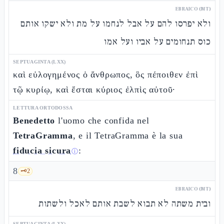
EBRAICO (MT)
ולא יפרסו להם על אבל לנחמו על מת ולא ישקו אותם
כוס תנחומים על אביו ועל אמו
SEPTUAGINTA (LXX)
καὶ εὐλογημένος ὁ ἄνθρωπος, ὃς πέποιθεν ἐπὶ
τῷ κυρίῳ, καὶ ἔσται κύριος ἐλπὶς αὐτοῦ·
LETTURA ORTODOSSA
Benedetto
l'uomo che confida nel
TetraGramma
, e il TetraGramma è la sua
fiducia sicura
:
ⓘ
8
🗝️
2
EBRAICO (MT)
ובית משתה לא תבוא לשבת אותם לאכל ולשתות
SEPTUAGINTA (LXX)