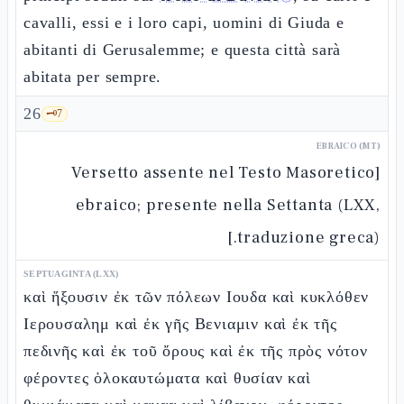
cavalli, essi e i loro capi, uomini di Giuda e
abitanti di Gerusalemme; e questa città sarà
abitata per sempre.
26
🗝️
7
EBRAICO (MT)
[Versetto assente nel Testo Masoretico
ebraico; presente nella Settanta (LXX,
traduzione greca).]
SEPTUAGINTA (LXX)
καὶ ἥξουσιν ἐκ τῶν πόλεων Ιουδα καὶ κυκλόθεν
Ιερουσαλημ καὶ ἐκ γῆς Βενιαμιν καὶ ἐκ τῆς
πεδινῆς καὶ ἐκ τοῦ ὄρους καὶ ἐκ τῆς πρὸς νότον
φέροντες ὁλοκαυτώματα καὶ θυσίαν καὶ