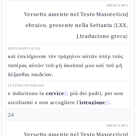
EBRAICO (MT)
[Versetto assente nel Testo Masoretico
ebraico; presente nella Settanta (LXX,
traduzione greca).]
SEPTUAGINTA (LXX)
καὶ ἐσκλήρυναν τὸν τράχηλον αὐτῶν ὑπὲρ τοὺς
πατέρας αὐτῶν τοῦ μὴ ἀκοῦσαί μου καὶ τοῦ μὴ
δέξασθαι παιδείαν.
LETTURA ORTODOSSA
e indurirono la
cervice
più dei padri, per non
ⓘ
ascoltarmi e non accogliere l'
istruzione
.
ⓘ
24
EBRAICO (MT)
[Versetto assente nel Testo Masoretico