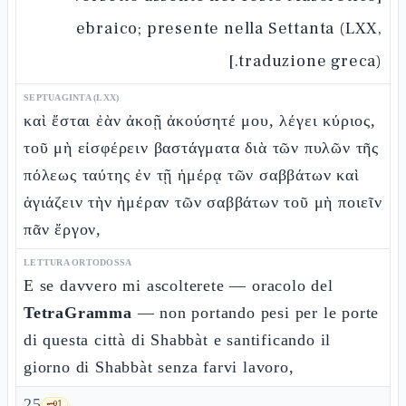
ebraico; presente nella Settanta (LXX,
traduzione greca).]
SEPTUAGINTA (LXX)
καὶ ἔσται ἐὰν ἀκοῇ ἀκούσητέ μου, λέγει κύριος,
τοῦ μὴ εἰσφέρειν βαστάγματα διὰ τῶν πυλῶν τῆς
πόλεως ταύτης ἐν τῇ ἡμέρᾳ τῶν σαββάτων καὶ
ἁγιάζειν τὴν ἡμέραν τῶν σαββάτων τοῦ μὴ ποιεῖν
πᾶν ἔργον,
LETTURA ORTODOSSA
E se davvero mi ascolterete — oracolo del
TetraGramma
— non portando pesi per le porte
di questa città di Shabbàt e santificando il
giorno di Shabbàt senza farvi lavoro,
25
🗝️
1