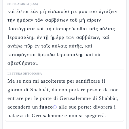
SEPTUAGINTA (LXX)
καὶ ἔσται ἐὰν μὴ εἰσακούσητέ μου τοῦ ἁγιάζειν
τὴν ἡμέραν τῶν σαββάτων τοῦ μὴ αἴρειν
βαστάγματα καὶ μὴ εἰσπορεύεσθαι ταῖς πύλαις
Ιερουσαλημ ἐν τῇ ἡμέρᾳ τῶν σαββάτων, καὶ
ἀνάψω πῦρ ἐν ταῖς πύλαις αὐτῆς, καὶ
καταφάγεται ἄμφοδα Ιερουσαλημ καὶ οὐ
σβεσθήσεται.
LETTURA ORTODOSSA
Ma se non mi ascolterete per santificare il
giorno di Shabbàt, da non portare peso e da non
entrare per le porte di Gerusalemme di Shabbàt,
accenderò un
fuoco
alle sue porte: divorerà i
ⓘ
palazzi di Gerusalemme e non si spegnerà.