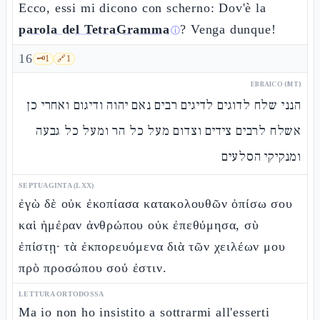
Ecco, essi mi dicono con scherno: Dov'è la
parola del TetraGramma
? Venga dunque!
ⓘ
16
🗝️
1
🔗
1
EBRAICO (MT)
הנני שלח לדוגים לדיגים רבים נאם יהוה ודיגום ואחרי כן
אשלח לרבים צידים וצדום מעל כל הר ומעל כל גבעה
ומנקיקי הסלעים
SEPTUAGINTA (LXX)
ἐγὼ δὲ οὐκ ἐκοπίασα κατακολουθῶν ὀπίσω σου
καὶ ἡμέραν ἀνθρώπου οὐκ ἐπεθύμησα, σὺ
ἐπίστῃ· τὰ ἐκπορευόμενα διὰ τῶν χειλέων μου
πρὸ προσώπου σού ἐστιν.
LETTURA ORTODOSSA
Ma io non ho insistito a sottrarmi all'esserti