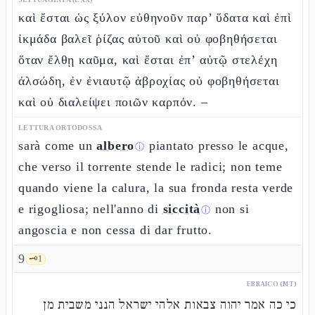
καὶ ἔσται ὡς ξύλον εὐθηνοῦν παρ’ ὕδατα καὶ ἐπὶ
ἰκμάδα βαλεῖ ῥίζας αὐτοῦ καὶ οὐ φοβηθήσεται
ὅταν ἔλθῃ καῦμα, καὶ ἔσται ἐπ’ αὐτῷ στελέχη
ἀλσώδη, ἐν ἐνιαυτῷ ἀβροχίας οὐ φοβηθήσεται
καὶ οὐ διαλείψει ποιῶν καρπόν. –
LETTURA ORTODOSSA
sarà come un
albero
piantato presso le acque,
ⓘ
che verso il torrente stende le radici; non teme
quando viene la calura, la sua fronda resta verde
e rigogliosa; nell'anno di
siccità
non si
ⓘ
angoscia e non cessa di dar frutto.
9
🗝️
1
EBRAICO (MT)
כי כה אמר יהוה צבאות אלהי ישראל הנני משבית מן