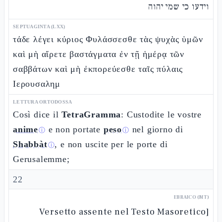
וידעו כי שמי יהוה
SEPTUAGINTA (LXX)
τάδε λέγει κύριος Φυλάσσεσθε τὰς ψυχὰς ὑμῶν
καὶ μὴ αἴρετε βαστάγματα ἐν τῇ ἡμέρᾳ τῶν
σαββάτων καὶ μὴ ἐκπορεύεσθε ταῖς πύλαις
Ιερουσαλημ
LETTURA ORTODOSSA
Così dice il
TetraGramma
: Custodite le vostre
anime
e non portate
peso
nel giorno di
ⓘ
ⓘ
Shabbàt
, e non uscite per le porte di
ⓘ
Gerusalemme;
22
EBRAICO (MT)
[Versetto assente nel Testo Masoretico