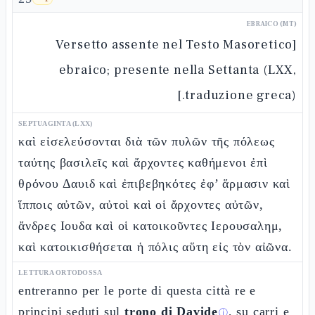
EBRAICO (MT)
[Versetto assente nel Testo Masoretico
ebraico; presente nella Settanta (LXX,
traduzione greca).]
SEPTUAGINTA (LXX)
καὶ εἰσελεύσονται διὰ τῶν πυλῶν τῆς πόλεως
ταύτης βασιλεῖς καὶ ἄρχοντες καθήμενοι ἐπὶ
θρόνου Δαυιδ καὶ ἐπιβεβηκότες ἐφ’ ἅρμασιν καὶ
ἵπποις αὐτῶν, αὐτοὶ καὶ οἱ ἄρχοντες αὐτῶν,
ἄνδρες Ιουδα καὶ οἱ κατοικοῦντες Ιερουσαλημ,
καὶ κατοικισθήσεται ἡ πόλις αὕτη εἰς τὸν αἰῶνα.
LETTURA ORTODOSSA
entreranno per le porte di questa città re e
principi seduti sul
trono di Davide
, su carri e
ⓘ