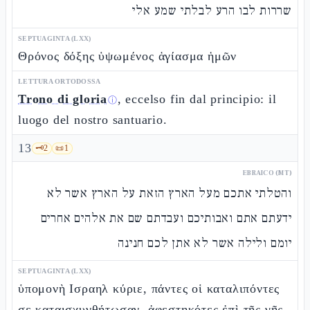
שררות לבו הרע לבלתי שמע אלי
SEPTUAGINTA (LXX)
Θρόνος δόξης ὑψωμένος ἁγίασμα ἡμῶν
LETTURA ORTODOSSA
Trono di gloria
, eccelso fin dal principio: il
ⓘ
luogo del nostro santuario.
13
🗝️
2
📜
1
EBRAICO (MT)
והטלתי אתכם מעל הארץ הזאת על הארץ אשר לא
ידעתם אתם ואבותיכם ועבדתם שם את אלהים אחרים
יומם ולילה אשר לא אתן לכם חנינה
SEPTUAGINTA (LXX)
ὑπομονὴ Ισραηλ κύριε, πάντες οἱ καταλιπόντες
σε καταισχυνθήτωσαν, ἀφεστηκότες ἐπὶ τῆς γῆς