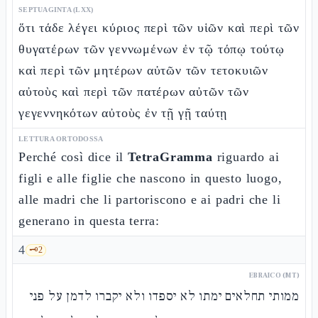
SEPTUAGINTA (LXX)
ὅτι τάδε λέγει κύριος περὶ τῶν υἱῶν καὶ περὶ τῶν
θυγατέρων τῶν γεννωμένων ἐν τῷ τόπῳ τούτῳ
καὶ περὶ τῶν μητέρων αὐτῶν τῶν τετοκυιῶν
αὐτοὺς καὶ περὶ τῶν πατέρων αὐτῶν τῶν
γεγεννηκότων αὐτοὺς ἐν τῇ γῇ ταύτῃ
LETTURA ORTODOSSA
Perché così dice il
TetraGramma
riguardo ai
figli e alle figlie che nascono in questo luogo,
alle madri che li partoriscono e ai padri che li
generano in questa terra:
4
🗝️
2
EBRAICO (MT)
ממותי תחלאים ימתו לא יספדו ולא יקברו לדמן על פני