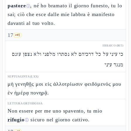
pastore
, né ho bramato il giorno funesto, tu lo
ⓘ
sai; ciò che esce dalle mie labbra è manifesto
davanti al tuo volto.
17
🗝️
1
EBRAICO (MT)
כי עיני על כל דרכיהם לא נסתרו מלפני ולא נצפן עונם
מנגד עיני
SEPTUAGINTA (LXX)
μὴ γενηθῇς μοι εἰς ἀλλοτρίωσιν φειδόμενός μου
ἐν ἡμέρᾳ πονηρᾷ.
LETTURA ORTODOSSA
Non essere per me uno spavento, tu mio
rifugio
sicuro nel giorno cattivo.
ⓘ