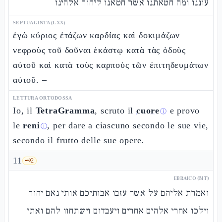
עוננו ומה חטאתנו אשר חטאנו ליהוה אלהינו
SEPTUAGINTA (LXX)
ἐγὼ κύριος ἐτάζων καρδίας καὶ δοκιμάζων
νεφροὺς τοῦ δοῦναι ἑκάστῳ κατὰ τὰς ὁδοὺς
αὐτοῦ καὶ κατὰ τοὺς καρποὺς τῶν ἐπιτηδευμάτων
αὐτοῦ. –
LETTURA ORTODOSSA
Io, il
TetraGramma
, scruto il
cuore
e provo
ⓘ
le
reni
, per dare a ciascuno secondo le sue vie,
ⓘ
secondo il frutto delle sue opere.
11
🗝️
2
EBRAICO (MT)
ואמרת אליהם על אשר עזבו אבותיכם אותי נאם יהוה
וילכו אחרי אלהים אחרים ויעבדום וישתחוו להם ואתי