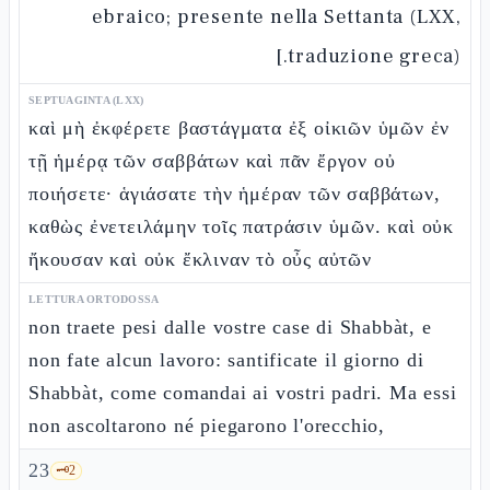
ebraico; presente nella Settanta (LXX,
traduzione greca).]
SEPTUAGINTA (LXX)
καὶ μὴ ἐκφέρετε βαστάγματα ἐξ οἰκιῶν ὑμῶν ἐν
τῇ ἡμέρᾳ τῶν σαββάτων καὶ πᾶν ἔργον οὐ
ποιήσετε· ἁγιάσατε τὴν ἡμέραν τῶν σαββάτων,
καθὼς ἐνετειλάμην τοῖς πατράσιν ὑμῶν. καὶ οὐκ
ἤκουσαν καὶ οὐκ ἔκλιναν τὸ οὖς αὐτῶν
LETTURA ORTODOSSA
non traete pesi dalle vostre case di Shabbàt, e
non fate alcun lavoro: santificate il giorno di
Shabbàt, come comandai ai vostri padri. Ma essi
non ascoltarono né piegarono l'orecchio,
23
🗝️
2