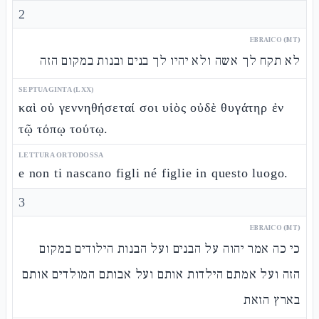
2
EBRAICO (MT)
לא תקח לך אשה ולא יהיו לך בנים ובנות במקום הזה
SEPTUAGINTA (LXX)
καὶ οὐ γεννηθήσεταί σοι υἱὸς οὐδὲ θυγάτηρ ἐν
τῷ τόπῳ τούτῳ.
LETTURA ORTODOSSA
e non ti nascano figli né figlie in questo luogo.
3
EBRAICO (MT)
כי כה אמר יהוה על הבנים ועל הבנות הילודים במקום
הזה ועל אמתם הילדות אותם ועל אבותם המולדים אותם
בארץ הזאת