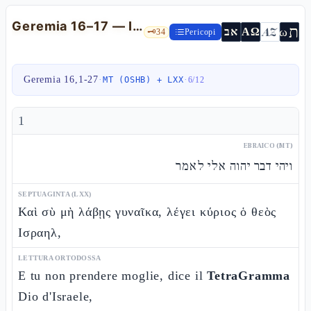
Geremia 16–17 — Il celibato-segno, il dittico «benedetto/maledetto» e lo Shabbàt
ת
AZ
ω
אב
ΑΩ
🗝️
34
Pericopi
Geremia 16,1-27
·
·
MT (OSHB) + LXX
6
/
12
1
EBRAICO (MT)
ויהי דבר יהוה אלי לאמר
SEPTUAGINTA (LXX)
Καὶ σὺ μὴ λάβῃς γυναῖκα, λέγει κύριος ὁ θεὸς
Ισραηλ,
LETTURA ORTODOSSA
E tu non prendere moglie, dice il
TetraGramma
Dio d'Israele,