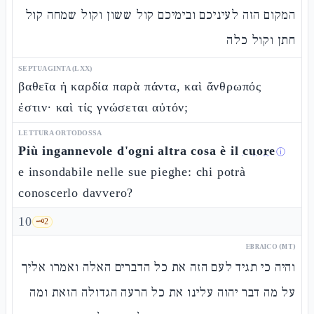
המקום הזה לעיניכם ובימיכם קול ששון וקול שמחה קול
חתן וקול כלה
SEPTUAGINTA (LXX)
βαθεῖα ἡ καρδία παρὰ πάντα, καὶ ἄνθρωπός
ἐστιν· καὶ τίς γνώσεται αὐτόν;
LETTURA ORTODOSSA
Più ingannevole d'ogni altra cosa è il
cuore
ⓘ
e insondabile nelle sue pieghe: chi potrà
conoscerlo davvero?
10
🗝️
2
EBRAICO (MT)
והיה כי תגיד לעם הזה את כל הדברים האלה ואמרו אליך
על מה דבר יהוה עלינו את כל הרעה הגדולה הזאת ומה