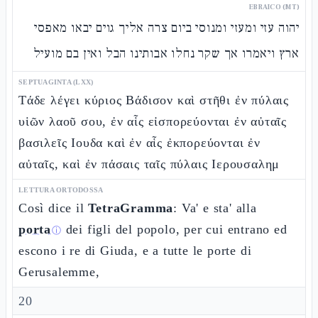
EBRAICO (MT)
יהוה עזי ומעזי ומנוסי ביום צרה אליך גוים יבאו מאפסי
ארץ ויאמרו אך שקר נחלו אבותינו הבל ואין בם מועיל
SEPTUAGINTA (LXX)
Τάδε λέγει κύριος Βάδισον καὶ στῆθι ἐν πύλαις
υἱῶν λαοῦ σου, ἐν αἷς εἰσπορεύονται ἐν αὐταῖς
βασιλεῖς Ιουδα καὶ ἐν αἷς ἐκπορεύονται ἐν
αὐταῖς, καὶ ἐν πάσαις ταῖς πύλαις Ιερουσαλημ
LETTURA ORTODOSSA
Così dice il
TetraGramma
: Va' e sta' alla
porta
dei figli del popolo, per cui entrano ed
ⓘ
escono i re di Giuda, e a tutte le porte di
Gerusalemme,
20