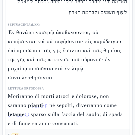
האדמה יהיו ובחרב וברעב יכלו והיתה נבלתם למאכל
לעוף השמים ולבהמת הארץ
SEPTUAGINTA (LXX)
Ἐν θανάτῳ νοσερῷ ἀποθανοῦνται, οὐ
κοπήσονται καὶ οὐ ταφήσονται· εἰς παράδειγμα
ἐπὶ προσώπου τῆς γῆς ἔσονται καὶ τοῖς θηρίοις
τῆς γῆς καὶ τοῖς πετεινοῖς τοῦ οὐρανοῦ· ἐν
μαχαίρᾳ πεσοῦνται καὶ ἐν λιμῷ
συντελεσθήσονται.
LETTURA ORTODOSSA
Moriranno di morti atroci e dolorose, non
saranno
pianti
né sepolti, diverranno come
ⓘ
letame
sparso sulla faccia del suolo; di spada
ⓘ
e di fame saranno consumati.