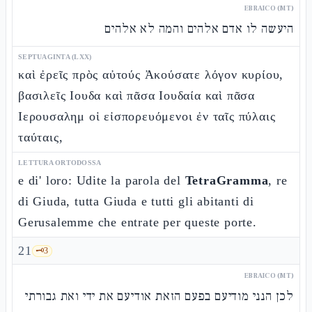
EBRAICO (MT)
היעשה לו אדם אלהים והמה לא אלהים
SEPTUAGINTA (LXX)
καὶ ἐρεῖς πρὸς αὐτούς Ἀκούσατε λόγον κυρίου,
βασιλεῖς Ιουδα καὶ πᾶσα Ιουδαία καὶ πᾶσα
Ιερουσαλημ οἱ εἰσπορευόμενοι ἐν ταῖς πύλαις
ταύταις,
LETTURA ORTODOSSA
e di' loro: Udite la parola del
TetraGramma
, re
di Giuda, tutta Giuda e tutti gli abitanti di
Gerusalemme che entrate per queste porte.
21
🗝️
3
EBRAICO (MT)
לכן הנני מודיעם בפעם הזאת אודיעם את ידי ואת גבורתי