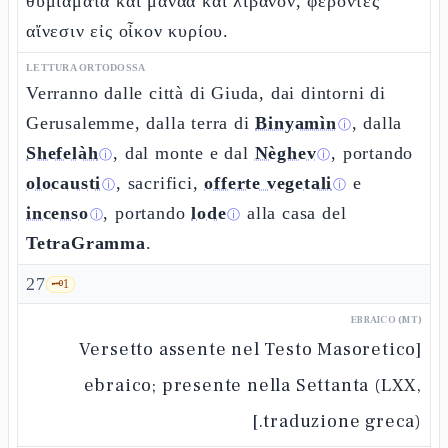
θυμιάματα καὶ μαναα καὶ λίβανον, φέροντες
αἴνεσιν εἰς οἶκον κυρίου.
LETTURA ORTODOSSA
Verranno dalle città di Giuda, dai dintorni di
Gerusalemme, dalla terra di
Binyamìn
, dalla
ⓘ
Shefelàh
, dal monte e dal
Nèghev
, portando
ⓘ
ⓘ
olocausti
, sacrifici,
offerte vegetali
e
ⓘ
ⓘ
incenso
, portando
lode
alla casa del
ⓘ
ⓘ
TetraGramma
.
27
🗝️
1
EBRAICO (MT)
[Versetto assente nel Testo Masoretico
ebraico; presente nella Settanta (LXX,
traduzione greca).]