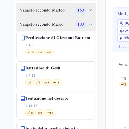
Vangelo secondo Matteo
160
Mc 1,
ἀμφι
Vangelo secondo Marco
100
ἠκολ
Predicazione di Giovanni Battista
μισ
1,1-8
III do
🔗
18
📜
4
🗝️
9
Vers.
Battesimo di Gesù
1,9-11
16
✨
1
🔗
6
📜
3
🗝️
18
🗝️
3
Tentazione nel deserto
1,12-13
🔗
28
📜
1
🗝️
15
Inizio della predicazione in