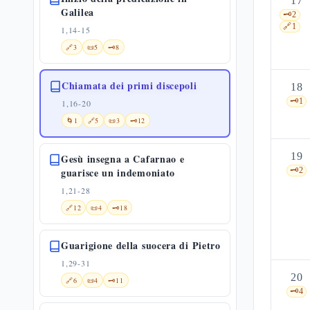
17
Galilea
🗝️
2
🔗
1
1,14-15
🔗
3
📜
5
🗝️
8
Chiamata dei primi discepoli
18
🗝️
1
1,16-20
🌀
1
🔗
5
📜
3
🗝️
12
19
Gesù insegna a Cafarnao e
guarisce un indemoniato
🗝️
2
1,21-28
🔗
12
📜
4
🗝️
18
Guarigione della suocera di Pietro
1,29-31
20
🔗
6
📜
4
🗝️
11
🗝️
4