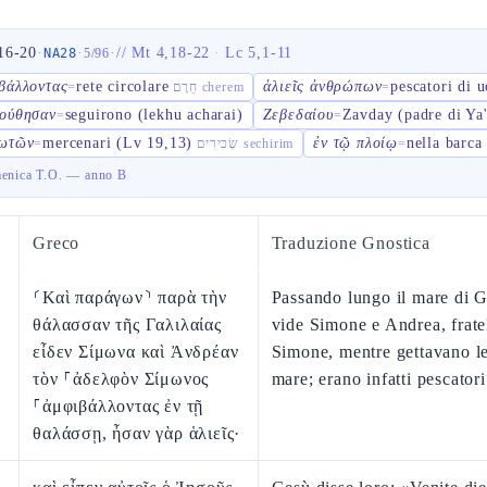
16-20
·
·
·
//
Mt 4,18-22
·
Lc 5,1-11
NA28
5
/
96
βάλλοντας
rete circolare
ἁλιεῖς ἀνθρώπων
pescatori di 
=
חֵרֶם cherem
=
ούθησαν
seguirono (lekhu acharai)
Ζεβεδαίου
Zavday (padre di Ya
=
=
θωτῶν
mercenari (Lv 19,13)
ἐν τῷ πλοίῳ
nella barca
=
שְׂכִירִים sechirim
=
menica T.O. — anno B
Greco
Traduzione Gnostica
⸂Καὶ παράγων⸃ παρὰ τὴν
Passando lungo il mare di G
θάλασσαν τῆς Γαλιλαίας
vide Simone e Andrea, frate
εἶδεν Σίμωνα καὶ Ἀνδρέαν
Simone, mentre gettavano le 
τὸν ⸀ἀδελφὸν Σίμωνος
mare; erano infatti pescatori
⸀ἀμφιβάλλοντας ἐν τῇ
θαλάσσῃ, ἦσαν γὰρ ἁλιεῖς·