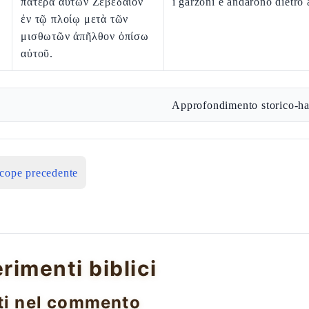
πατέρα αὐτῶν Ζεβεδαῖον
i garzoni e andarono dietro a
ἐν τῷ πλοίῳ μετὰ τῶν
μισθωτῶν ἀπῆλθον ὀπίσω
αὐτοῦ.
Approfondimento storico-ha
icope precedente
erimenti biblici
ti nel commento