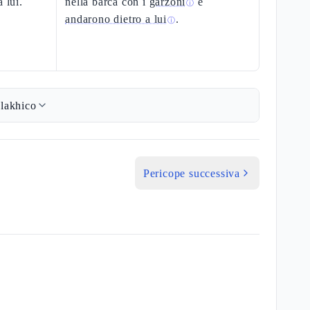
 lui.
nella barca con i
garzoni
e
ⓘ
andarono dietro a lui
.
ⓘ
lakhico
Pericope successiva