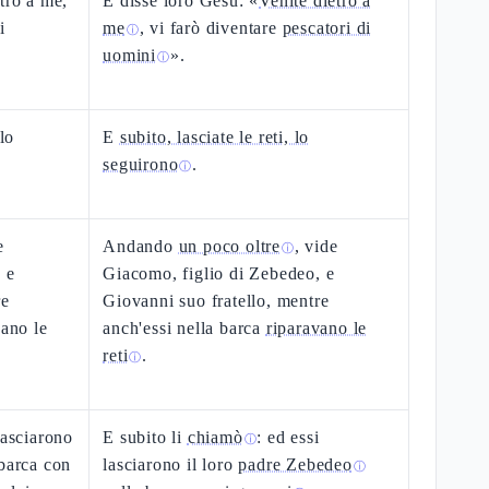
tro a me,
E disse loro Gesù: «
Venite dietro a
i
me
, vi farò diventare
pescatori di
ⓘ
uomini
».
ⓘ
 lo
E
subito, lasciate le reti, lo
seguirono
.
ⓘ
e
Andando
un poco oltre
, vide
ⓘ
 e
Giacomo, figlio di Zebedeo, e
re
Giovanni suo fratello, mentre
vano le
anch'essi nella barca
riparavano le
reti
.
ⓘ
lasciarono
E subito li
chiamò
: ed essi
ⓘ
 barca con
lasciarono il loro
padre Zebedeo
ⓘ