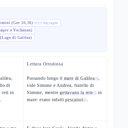
uomini (Ger 16,16)
דַּיָּגִים dayyagim
'aqov e Yochanan)
 (Lago di Galilea)
Lettura Ortodossa
alilea,
Passando lungo il
mare di Galilea
,
ⓘ
llo di
vide Simone e Andrea, fratello di
reti in
Simone, mentre
gettavano la rete
in
ⓘ
.
mare: erano infatti
pescatori
.
ⓘ