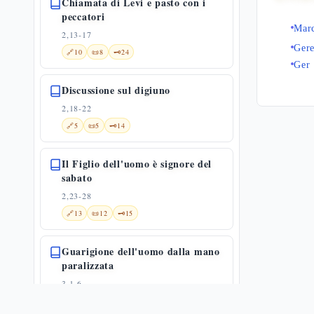
Chiamata di Levi e pasto con i
peccatori
Mar
2,13-17
Ger
🔗
10
📜
8
🗝️
24
Ger 
Discussione sul digiuno
2,18-22
🔗
5
📜
5
🗝️
14
Il Figlio dell'uomo è signore del
sabato
2,23-28
🔗
13
📜
12
🗝️
15
Guarigione dell'uomo dalla mano
paralizzata
3,1-6
📜
11
🗝️
8