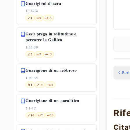
Guarigioni di sera
1,32-34
🔗
1
📜
9
🗝️
15
Gesù prega in solitudine e
percorre la Galilea
1,35-39
🔗
2
📜
7
🗝️
15
Guarigione di un lebbroso
Per
1,40-45
🌀
1
🔗
15
🗝️
21
Guarigione di un paralitico
2,1-12
Rif
🔗
10
📜
7
🗝️
20
Cita