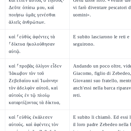
καὶ εἶπεν αὐτοῖς ὁ Ἰησοῦς·
Gesù disse loro: «Venite die
Δεῦτε ὀπίσω μου, καὶ
vi farò diventare pescatori d
ποιήσω ὑμᾶς γενέσθαι
uomini».
ἁλιεῖς ἀνθρώπων.
καὶ ⸀εὐθὺς ἀφέντες τὰ
E subito lasciarono le reti e
⸀δίκτυα ἠκολούθησαν
seguirono.
αὐτῷ.
καὶ ⸀προβὰς ὀλίγον εἶδεν
Andando un poco oltre, vid
Ἰάκωβον τὸν τοῦ
Giacomo, figlio di Zebedeo,
Ζεβεδαίου καὶ Ἰωάννην
Giovanni suo fratello, ment
τὸν ἀδελφὸν αὐτοῦ, καὶ
anch'essi nella barca ripara
αὐτοὺς ἐν τῷ πλοίῳ
reti.
καταρτίζοντας τὰ δίκτυα,
καὶ ⸀εὐθὺς ἐκάλεσεν
E subito li chiamò. Ed essi 
αὐτούς. καὶ ἀφέντες τὸν
il loro padre Zebedeo nella