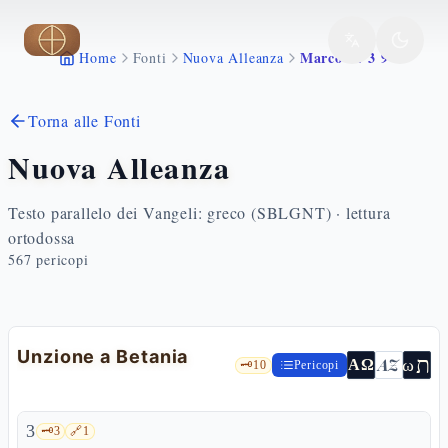
Vai al contenuto principale
Marco 14 3 9
Home
Fonti
Nuova Alleanza
Torna alle Fonti
Nuova Alleanza
Testo parallelo dei Vangeli: greco (SBLGNT) · lettura
ortodossa
567
pericopi
Unzione a Betania
ת
AZ
ω
ΑΩ
🗝️
10
Pericopi
3
🗝️
3
🔗
1