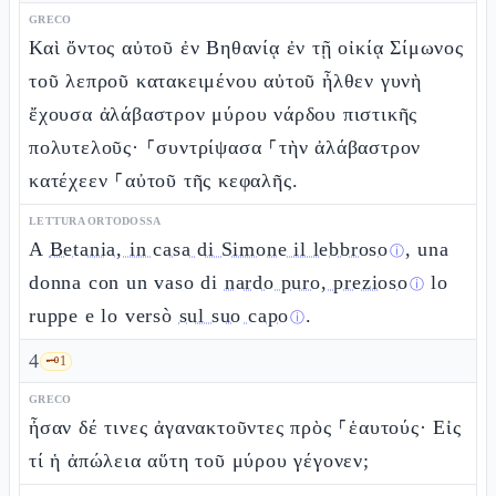
GRECO
Καὶ ὄντος αὐτοῦ ἐν Βηθανίᾳ ἐν τῇ οἰκίᾳ Σίμωνος
τοῦ λεπροῦ κατακειμένου αὐτοῦ ἦλθεν γυνὴ
ἔχουσα ἀλάβαστρον μύρου νάρδου πιστικῆς
πολυτελοῦς· ⸀συντρίψασα ⸀τὴν ἀλάβαστρον
κατέχεεν ⸀αὐτοῦ τῆς κεφαλῆς.
LETTURA ORTODOSSA
A
Betania, in casa di Simone il lebbroso
, una
ⓘ
donna con un vaso di
nardo puro, prezioso
lo
ⓘ
ruppe e lo versò
sul suo capo
.
ⓘ
4
🗝️
1
GRECO
ἦσαν δέ τινες ἀγανακτοῦντες πρὸς ⸀ἑαυτούς· Εἰς
τί ἡ ἀπώλεια αὕτη τοῦ μύρου γέγονεν;