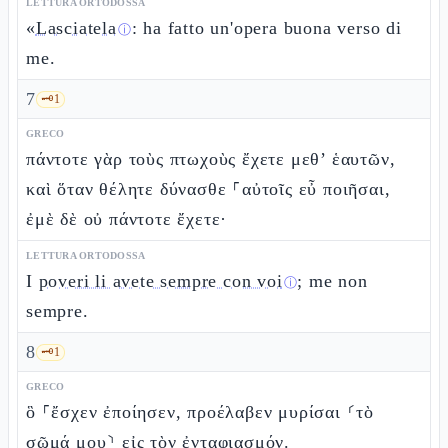
LETTURA ORTODOSSA
«
Lasciatela
: ha fatto un'opera buona verso di
ⓘ
me.
7
🗝️
1
GRECO
πάντοτε γὰρ τοὺς πτωχοὺς ἔχετε μεθ’ ἑαυτῶν,
καὶ ὅταν θέλητε δύνασθε ⸀αὐτοῖς εὖ ποιῆσαι,
ἐμὲ δὲ οὐ πάντοτε ἔχετε·
LETTURA ORTODOSSA
I
poveri li avete sempre con voi
; me non
ⓘ
sempre.
8
🗝️
1
GRECO
ὃ ⸀ἔσχεν ἐποίησεν, προέλαβεν μυρίσαι ⸂τὸ
σῶμά μου⸃ εἰς τὸν ἐνταφιασμόν.