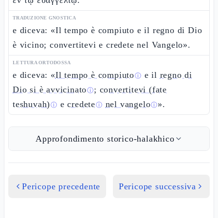
ἐν τῷ εὐαγγελίῳ.
TRADUZIONE GNOSTICA
e diceva: «Il tempo è compiuto e il regno di Dio
è vicino; convertitevi e credete nel Vangelo».
LETTURA ORTODOSSA
e diceva: «
Il tempo è compiuto
e il
regno di
ⓘ
Dio si è avvicinato
;
convertitevi (fate
ⓘ
teshuvah)
e
credete
nel vangelo
».
ⓘ
ⓘ
ⓘ
Approfondimento storico-halakhico
Pericope precedente
Pericope successiva