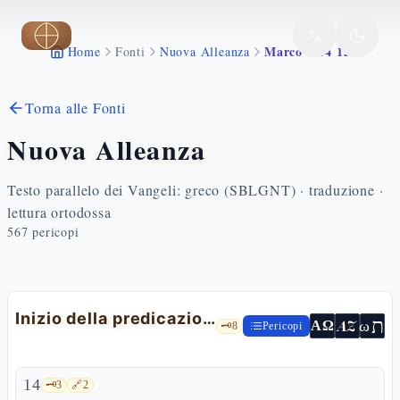
Vai al contenuto principale
Marco 1 14 15
Home
Fonti
Nuova Alleanza
Torna alle Fonti
Nuova Alleanza
Testo parallelo dei Vangeli: greco (SBLGNT) · traduzione ·
lettura ortodossa
567
pericopi
Inizio della predicazione in Galilea
ת
AZ
ω
ΑΩ
🗝️
8
Pericopi
14
🗝️
3
🔗
2