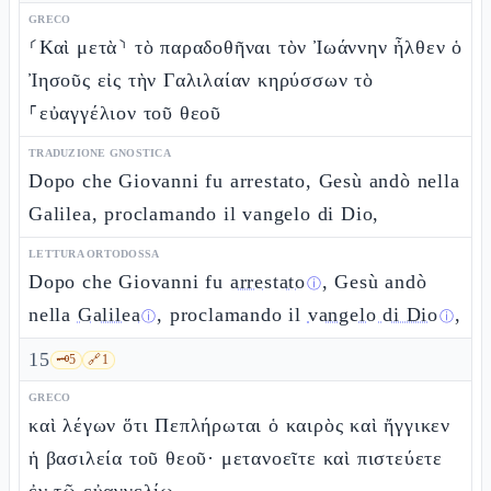
GRECO
⸂Καὶ μετὰ⸃ τὸ παραδοθῆναι τὸν Ἰωάννην ἦλθεν ὁ
Ἰησοῦς εἰς τὴν Γαλιλαίαν κηρύσσων τὸ
⸀εὐαγγέλιον τοῦ θεοῦ
TRADUZIONE GNOSTICA
Dopo che Giovanni fu arrestato, Gesù andò nella
Galilea, proclamando il vangelo di Dio,
LETTURA ORTODOSSA
Dopo che Giovanni fu
arrestato
, Gesù andò
ⓘ
nella
Galilea
, proclamando il
vangelo di Dio
,
ⓘ
ⓘ
15
🗝️
5
🔗
1
GRECO
καὶ λέγων ὅτι Πεπλήρωται ὁ καιρὸς καὶ ἤγγικεν
ἡ βασιλεία τοῦ θεοῦ· μετανοεῖτε καὶ πιστεύετε