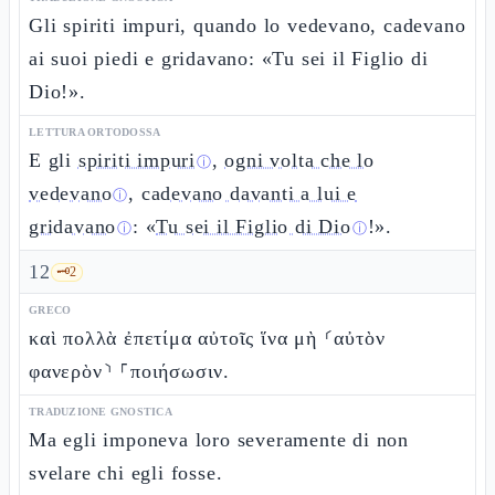
Gli spiriti impuri, quando lo vedevano, cadevano
ai suoi piedi e gridavano: «Tu sei il Figlio di
Dio!».
LETTURA ORTODOSSA
E gli
spiriti impuri
,
ogni volta che lo
ⓘ
vedevano
,
cadevano davanti a lui e
ⓘ
gridavano
: «
Tu sei il Figlio di Dio
!».
ⓘ
ⓘ
12
🗝️
2
GRECO
καὶ πολλὰ ἐπετίμα αὐτοῖς ἵνα μὴ ⸂αὐτὸν
φανερὸν⸃ ⸀ποιήσωσιν.
TRADUZIONE GNOSTICA
Ma egli imponeva loro severamente di non
svelare chi egli fosse.