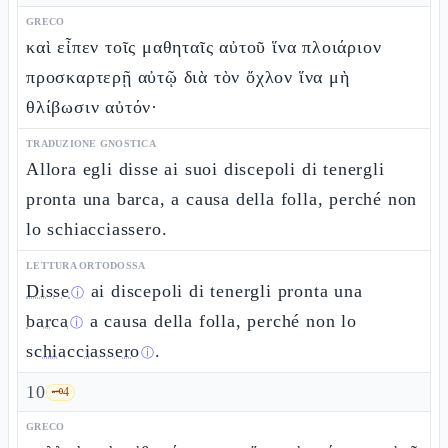
GRECO
καὶ εἶπεν τοῖς μαθηταῖς αὐτοῦ ἵνα πλοιάριον
προσκαρτερῇ αὐτῷ διὰ τὸν ὄχλον ἵνα μὴ
θλίβωσιν αὐτόν·
TRADUZIONE GNOSTICA
Allora egli disse ai suoi discepoli di tenergli
pronta una barca, a causa della folla, perché non
lo schiacciassero.
LETTURA ORTODOSSA
Disse
ai discepoli di tenergli pronta una
ⓘ
barca
a causa della folla, perché non lo
ⓘ
schiacciassero
.
ⓘ
10
🗝️
4
GRECO