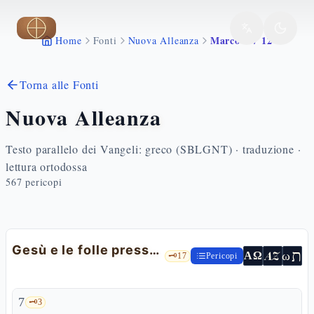
Vai al contenuto principale
Marco 3 7 12
Home
Fonti
Nuova Alleanza
Torna alle Fonti
Nuova Alleanza
Testo parallelo dei Vangeli: greco (SBLGNT) · traduzione ·
lettura ortodossa
567
pericopi
Gesù e le folle presso il mare
ת
AZ
ω
ΑΩ
🗝️
17
Pericopi
7
🗝️
3