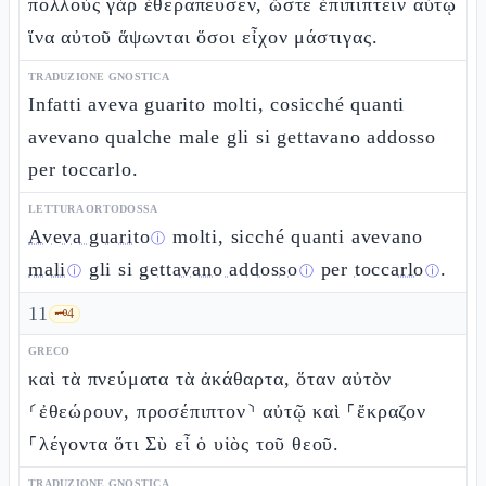
πολλοὺς γὰρ ἐθεράπευσεν, ὥστε ἐπιπίπτειν αὐτῷ
ἵνα αὐτοῦ ἅψωνται ὅσοι εἶχον μάστιγας.
TRADUZIONE GNOSTICA
Infatti aveva guarito molti, cosicché quanti
avevano qualche male gli si gettavano addosso
per toccarlo.
LETTURA ORTODOSSA
Aveva guarito
molti, sicché quanti avevano
ⓘ
mali
gli si
gettavano addosso
per
toccarlo
.
ⓘ
ⓘ
ⓘ
11
🗝️
4
GRECO
καὶ τὰ πνεύματα τὰ ἀκάθαρτα, ὅταν αὐτὸν
⸂ἐθεώρουν, προσέπιπτον⸃ αὐτῷ καὶ ⸀ἔκραζον
⸀λέγοντα ὅτι Σὺ εἶ ὁ υἱὸς τοῦ θεοῦ.
TRADUZIONE GNOSTICA