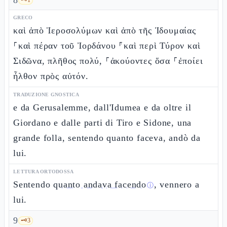
8
GRECO
καὶ ἀπὸ Ἱεροσολύμων καὶ ἀπὸ τῆς Ἰδουμαίας
⸀καὶ πέραν τοῦ Ἰορδάνου ⸁καὶ περὶ Τύρον καὶ
Σιδῶνα, πλῆθος πολύ, ⸀ἀκούοντες ὅσα ⸀ἐποίει
ἦλθον πρὸς αὐτόν.
TRADUZIONE GNOSTICA
e da Gerusalemme, dall'Idumea e da oltre il
Giordano e dalle parti di Tiro e Sidone, una
grande folla, sentendo quanto faceva, andò da
lui.
LETTURA ORTODOSSA
Sentendo
quanto andava facendo
, vennero a
ⓘ
lui.
9
🗝️
3