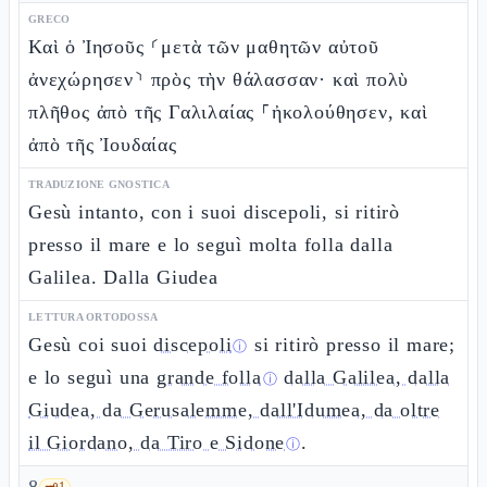
GRECO
Καὶ ὁ Ἰησοῦς ⸂μετὰ τῶν μαθητῶν αὐτοῦ
ἀνεχώρησεν⸃ πρὸς τὴν θάλασσαν· καὶ πολὺ
πλῆθος ἀπὸ τῆς Γαλιλαίας ⸀ἠκολούθησεν, καὶ
ἀπὸ τῆς Ἰουδαίας
TRADUZIONE GNOSTICA
Gesù intanto, con i suoi discepoli, si ritirò
presso il mare e lo seguì molta folla dalla
Galilea. Dalla Giudea
LETTURA ORTODOSSA
Gesù coi suoi
discepoli
si ritirò presso il mare;
ⓘ
e lo seguì una
grande folla
dalla Galilea, dalla
ⓘ
Giudea, da Gerusalemme, dall'Idumea, da oltre
il Giordano, da Tiro e Sidone
.
ⓘ
🗝️
1