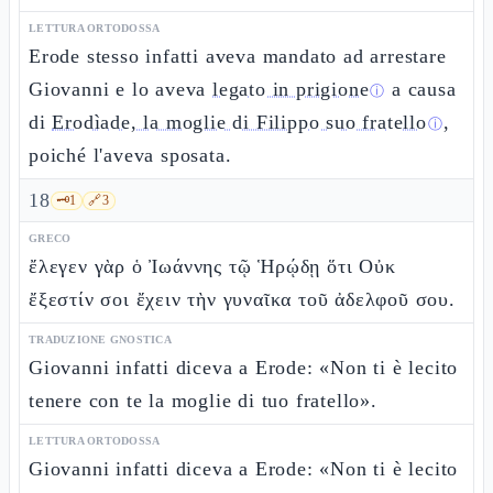
LETTURA ORTODOSSA
Erode stesso infatti aveva mandato ad arrestare
Giovanni e lo aveva
legato in prigione
a causa
ⓘ
di
Erodìade, la moglie di Filippo suo fratello
,
ⓘ
poiché l'aveva sposata.
18
🗝️
1
🔗
3
GRECO
ἔλεγεν γὰρ ὁ Ἰωάννης τῷ Ἡρῴδῃ ὅτι Οὐκ
ἔξεστίν σοι ἔχειν τὴν γυναῖκα τοῦ ἀδελφοῦ σου.
TRADUZIONE GNOSTICA
Giovanni infatti diceva a Erode: «Non ti è lecito
tenere con te la moglie di tuo fratello».
LETTURA ORTODOSSA
Giovanni infatti diceva a Erode: «Non ti è lecito