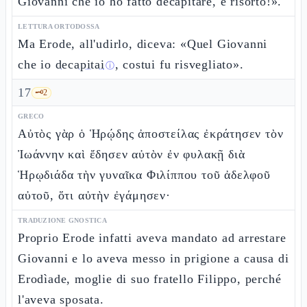
Giovanni che io ho fatto decapitare, è risorto!».
LETTURA ORTODOSSA
Ma Erode, all'udirlo, diceva: «Quel Giovanni
che io
decapitai
, costui fu risvegliato».
ⓘ
17
🗝️
2
GRECO
Αὐτὸς γὰρ ὁ Ἡρῴδης ἀποστείλας ἐκράτησεν τὸν
Ἰωάννην καὶ ἔδησεν αὐτὸν ἐν φυλακῇ διὰ
Ἡρῳδιάδα τὴν γυναῖκα Φιλίππου τοῦ ἀδελφοῦ
αὐτοῦ, ὅτι αὐτὴν ἐγάμησεν·
TRADUZIONE GNOSTICA
Proprio Erode infatti aveva mandato ad arrestare
Giovanni e lo aveva messo in prigione a causa di
Erodìade, moglie di suo fratello Filippo, perché
l'aveva sposata.