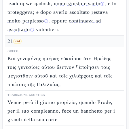
tzaddiq we-qadosh,
uomo giusto e santo
, e lo
ⓘ
proteggeva; e dopo averlo ascoltato
restava
molto perplesso
, eppure
continuava ad
ⓘ
ascoltarlo
volentieri.
ⓘ
21
🗝️
4
GRECO
Καὶ γενομένης ἡμέρας εὐκαίρου ὅτε Ἡρῴδης
τοῖς γενεσίοις αὐτοῦ δεῖπνον ⸀ἐποίησεν τοῖς
μεγιστᾶσιν αὐτοῦ καὶ τοῖς χιλιάρχοις καὶ τοῖς
πρώτοις τῆς Γαλιλαίας,
TRADUZIONE GNOSTICA
Venne però il giorno propizio, quando Erode,
per il suo compleanno, fece un banchetto per i
grandi della sua corte...