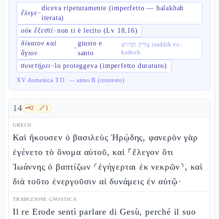
diceva ripetutamente (imperfetto — halakhah
ἔλεγε
=
iterata)
οὐκ ἔξεστί
non ti è lecito (Lv 18,16)
=
δίκαιον καὶ
giusto e
צַדִּיק וְקָדוֹשׁ tzaddik ve-
=
kadosh
ἅγιον
santo
συνετήρει
lo proteggeva (imperfetto duraturo)
=
XV domenica T.O. — anno B (contesto)
14
🗝️
2
🔗
1
GRECO
Καὶ ἤκουσεν ὁ βασιλεὺς Ἡρῴδης, φανερὸν γὰρ
ἐγένετο τὸ ὄνομα αὐτοῦ, καὶ ⸀ἔλεγον ὅτι
Ἰωάννης ὁ βαπτίζων ⸂ἐγήγερται ἐκ νεκρῶν⸃, καὶ
διὰ τοῦτο ἐνεργοῦσιν αἱ δυνάμεις ἐν αὐτῷ·
TRADUZIONE GNOSTICA
Il re Erode sentì parlare di Gesù, perché il suo