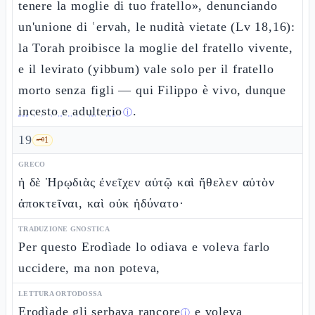
tenere la moglie di tuo fratello», denunciando
un'unione di ʿervah, le nudità vietate (Lv 18,16):
la Torah proibisce la moglie del fratello vivente,
e il levirato (yibbum) vale solo per il fratello
morto senza figli — qui Filippo è vivo, dunque
incesto e adulterio
.
ⓘ
19
🗝️
1
GRECO
ἡ δὲ Ἡρῳδιὰς ἐνεῖχεν αὐτῷ καὶ ἤθελεν αὐτὸν
ἀποκτεῖναι, καὶ οὐκ ἠδύνατο·
TRADUZIONE GNOSTICA
Per questo Erodìade lo odiava e voleva farlo
uccidere, ma non poteva,
LETTURA ORTODOSSA
Erodìade gli
serbava rancore
e voleva
ⓘ