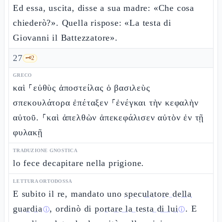
Ed essa, uscita, disse a sua madre: «Che cosa
chiederò?». Quella rispose: «La testa di
Giovanni il Battezzatore».
27
🗝️
2
GRECO
καὶ ⸀εὐθὺς ἀποστείλας ὁ βασιλεὺς
σπεκουλάτορα ἐπέταξεν ⸀ἐνέγκαι τὴν κεφαλὴν
αὐτοῦ. ⸀καὶ ἀπελθὼν ἀπεκεφάλισεν αὐτὸν ἐν τῇ
φυλακῇ
TRADUZIONE GNOSTICA
lo fece decapitare nella prigione.
LETTURA ORTODOSSA
E subito il re, mandato uno
speculatore della
guardia
, ordinò di
portare la testa di lui
. E
ⓘ
ⓘ