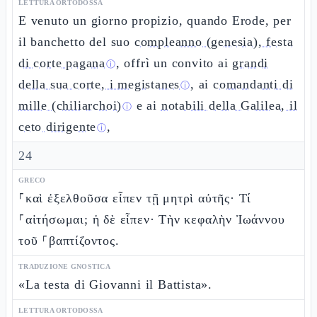
LETTURA ORTODOSSA
E venuto un giorno propizio, quando Erode, per
il banchetto del suo
compleanno (genesia), festa
di corte pagana
, offrì un convito ai
grandi
ⓘ
della sua corte, i megistanes
, ai
comandanti di
ⓘ
mille (chiliarchoi)
e ai
notabili della Galilea, il
ⓘ
ceto dirigente
,
ⓘ
24
GRECO
⸀καὶ ἐξελθοῦσα εἶπεν τῇ μητρὶ αὐτῆς· Τί
⸀αἰτήσωμαι; ἡ δὲ εἶπεν· Τὴν κεφαλὴν Ἰωάννου
τοῦ ⸀βαπτίζοντος.
TRADUZIONE GNOSTICA
«La testa di Giovanni il Battista».
LETTURA ORTODOSSA