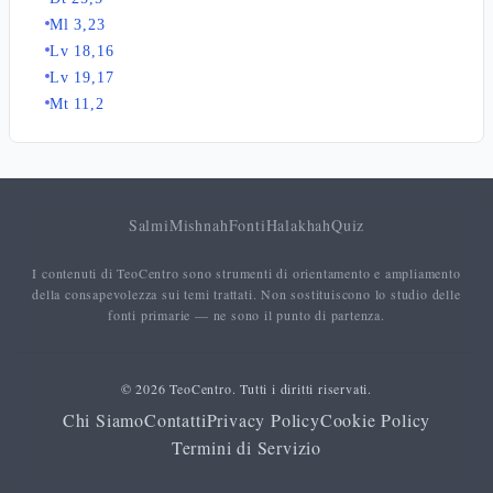
Ml 3,23
Lv 18,16
Lv 19,17
Mt 11,2
Salmi
Mishnah
Fonti
Halakhah
Quiz
I contenuti di TeoCentro sono strumenti di orientamento e ampliamento
della consapevolezza sui temi trattati. Non sostituiscono lo studio delle
fonti primarie — ne sono il punto di partenza.
© 2026 TeoCentro. Tutti i diritti riservati.
Chi Siamo
Contatti
Privacy Policy
Cookie Policy
Termini di Servizio