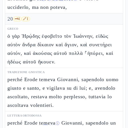
ucciderlo, ma non poteva,
20
🗝️
4
🔗
1
GRECO
ὁ γὰρ Ἡρῴδης ἐφοβεῖτο τὸν Ἰωάννην, εἰδὼς
αὐτὸν ἄνδρα δίκαιον καὶ ἅγιον, καὶ συνετήρει
αὐτόν, καὶ ἀκούσας αὐτοῦ πολλὰ ⸀ἠπόρει, καὶ
ἡδέως αὐτοῦ ἤκουεν.
TRADUZIONE GNOSTICA
perché Erode temeva Giovanni, sapendolo uomo
giusto e santo, e vigilava su di lui; e, avendolo
ascoltato, restava molto perplesso, tuttavia lo
ascoltava volentieri.
LETTURA ORTODOSSA
perché Erode
temeva
Giovanni, sapendolo un
ⓘ