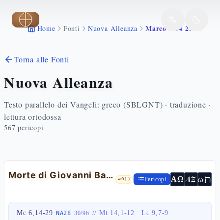
Vai al contenuto principale
Marco 6 14 29
Home
Fonti
Nuova Alleanza
Torna alle Fonti
Nuova Alleanza
Testo parallelo dei Vangeli: greco (SBLGNT) · traduzione ·
lettura ortodossa
567
pericopi
Morte di Giovanni Battista
ת
AZ
ω
ΑΩ
🗝️
17
Pericopi
Mc 6,14-29
·
·
·
//
Mt 14,1-12
·
Lc 9,7-9
NA28
30
/
96