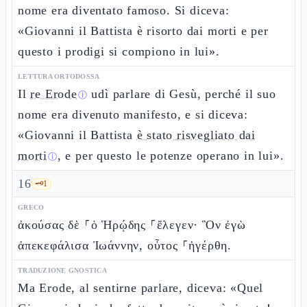
nome era diventato famoso. Si diceva:
«Giovanni il Battista è risorto dai morti e per
questo i prodigi si compiono in lui».
LETTURA ORTODOSSA
Il
re Erode
udì parlare di Gesù, perché il suo
ⓘ
nome era divenuto manifesto, e si diceva:
«Giovanni il Battista
è stato risvegliato dai
morti
, e per questo le potenze operano in lui».
ⓘ
16
🗝️
1
GRECO
ἀκούσας δὲ ⸀ὁ Ἡρῴδης ⸀ἔλεγεν· Ὃν ἐγὼ
ἀπεκεφάλισα Ἰωάννην, οὗτος ⸀ἠγέρθη.
TRADUZIONE GNOSTICA
Ma Erode, al sentirne parlare, diceva: «Quel