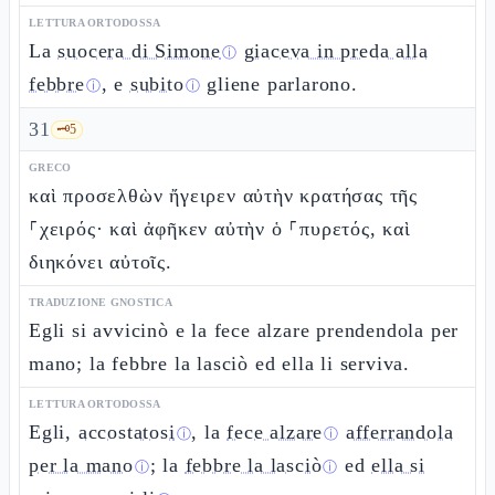
LETTURA ORTODOSSA
La
suocera di Simone
giaceva in preda alla
ⓘ
febbre
, e
subito
gliene parlarono.
ⓘ
ⓘ
31
🗝️
5
GRECO
καὶ προσελθὼν ἤγειρεν αὐτὴν κρατήσας τῆς
⸀χειρός· καὶ ἀφῆκεν αὐτὴν ὁ ⸀πυρετός, καὶ
διηκόνει αὐτοῖς.
TRADUZIONE GNOSTICA
Egli si avvicinò e la fece alzare prendendola per
mano; la febbre la lasciò ed ella li serviva.
LETTURA ORTODOSSA
Egli,
accostatosi
, la
fece alzare
afferrandola
ⓘ
ⓘ
per la mano
; la
febbre la lasciò
ed
ella si
ⓘ
ⓘ