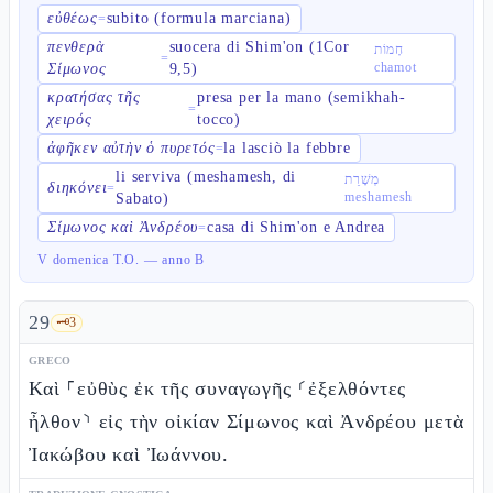
εὐθέως
subito (formula marciana)
=
πενθερὰ
suocera di Shim'on (1Cor
חָמוֹת
=
chamot
Σίμωνος
9,5)
κρατήσας τῆς
presa per la mano (semikhah-
=
χειρός
tocco)
ἀφῆκεν αὐτὴν ὁ πυρετός
la lasciò la febbre
=
li serviva (meshamesh, di
מְשָׁרֵת
διηκόνει
=
meshamesh
Sabato)
Σίμωνος καὶ Ἀνδρέου
casa di Shim'on e Andrea
=
V domenica T.O. — anno B
29
🗝️
3
GRECO
Καὶ ⸀εὐθὺς ἐκ τῆς συναγωγῆς ⸂ἐξελθόντες
ἦλθον⸃ εἰς τὴν οἰκίαν Σίμωνος καὶ Ἀνδρέου μετὰ
Ἰακώβου καὶ Ἰωάννου.