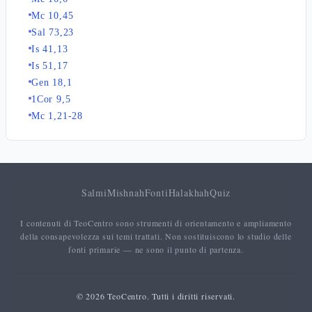
Mc 10,45
Sal 73,23
Is 41,13
Is 51,17
Gen 18,1
1Cor 9,5
Mc 1,21-28
Salmi
Mishnah
Fonti
Halakhah
Quiz
I contenuti di TeoCentro sono strumenti di orientamento e ampliamento
della consapevolezza sui temi trattati. Non sostituiscono lo studio delle
fonti primarie — ne sono il punto di partenza.
© 2026 TeoCentro. Tutti i diritti riservati.