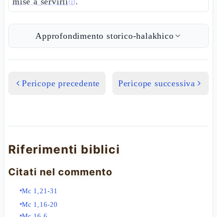
mise a servirli
.
ⓘ
Approfondimento storico-halakhico
Pericope precedente
Pericope successiva
Riferimenti biblici
Citati nel commento
Mc 1,21-31
Mc 1,16-20
Mc 16,6