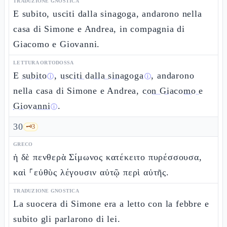
TRADUZIONE GNOSTICA
E subito, usciti dalla sinagoga, andarono nella
casa di Simone e Andrea, in compagnia di
Giacomo e Giovanni.
LETTURA ORTODOSSA
E
subito
,
usciti dalla sinagoga
, andarono
ⓘ
ⓘ
nella casa di Simone e Andrea,
con Giacomo e
Giovanni
.
ⓘ
30
🗝️
3
GRECO
ἡ δὲ πενθερὰ Σίμωνος κατέκειτο πυρέσσουσα,
καὶ ⸀εὐθὺς λέγουσιν αὐτῷ περὶ αὐτῆς.
TRADUZIONE GNOSTICA
La suocera di Simone era a letto con la febbre e
subito gli parlarono di lei.