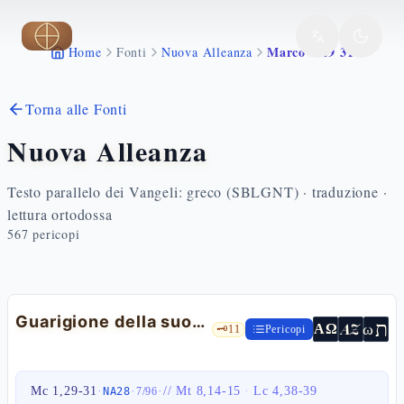
Vai al contenuto principale
Marco 1 29 31
Home
Fonti
Nuova Alleanza
Torna alle Fonti
Nuova Alleanza
Testo parallelo dei Vangeli: greco (SBLGNT) · traduzione ·
lettura ortodossa
567
pericopi
Guarigione della suocera di Pietro
ת
AZ
ω
ΑΩ
🗝️
11
Pericopi
Mc 1,29-31
·
·
·
//
Mt 8,14-15
·
Lc 4,38-39
NA28
7
/
96