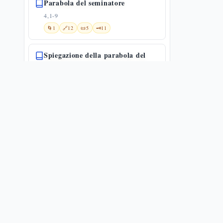
Parabola del seminatore
4,1-9
🌀
1
🔗
12
📜
5
🗝️
11
Spiegazione della parabola del
seminatore
4,10-20
🔗
6
📜
9
🗝️
10
Parabola della lampada
4,21-25
🔗
7
📜
6
🗝️
16
Parabola del seme che cresce da
solo
4,26-29
🔗
14
📜
4
🗝️
15