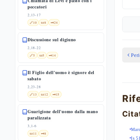
Chiamata di Levi e pasto con i
peccatori
2,13-17
🔗
10
📜
8
🗝️
24
Discussione sul digiuno
2,18-22
Per
🔗
5
📜
5
🗝️
14
Il Figlio dell'uomo è signore del
sabato
2,23-28
🔗
13
📜
12
🗝️
15
Rif
Guarigione dell'uomo dalla mano
Cita
paralizzata
3,1-6
Mar
📜
11
🗝️
8
Is 5