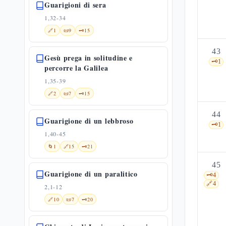
Guarigioni di sera
1,32-34
🔗
1
📜
9
🗝️
15
43
Gesù prega in solitudine e
🗝️
1
percorre la Galilea
1,35-39
🔗
2
📜
7
🗝️
15
44
Guarigione di un lebbroso
🗝️
1
1,40-45
🌀
1
🔗
15
🗝️
21
45
Guarigione di un paralitico
🗝️
4
🔗
4
2,1-12
🔗
10
📜
7
🗝️
20