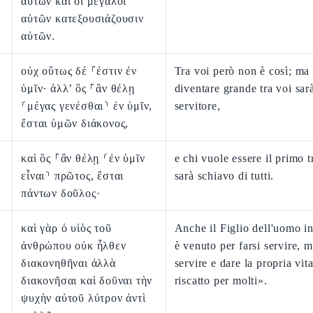
αὐτῶν καὶ οἱ μεγάλοι
αὐτῶν κατεξουσιάζουσιν
αὐτῶν.
οὐχ οὕτως δέ ⸀ἐστιν ἐν
Tra voi però non è così; ma
ὑμῖν· ἀλλ’ ὃς ⸀ἂν θέλῃ
diventare grande tra voi sar
⸂μέγας γενέσθαι⸃ ἐν ὑμῖν,
servitore,
ἔσται ὑμῶν διάκονος,
καὶ ὃς ⸀ἂν θέλῃ ⸂ἐν ὑμῖν
e chi vuole essere il primo t
εἶναι⸃ πρῶτος, ἔσται
sarà schiavo di tutti.
πάντων δοῦλος·
καὶ γὰρ ὁ υἱὸς τοῦ
Anche il Figlio dell'uomo in
ἀνθρώπου οὐκ ἦλθεν
è venuto per farsi servire, 
διακονηθῆναι ἀλλὰ
servire e dare la propria vita
διακονῆσαι καὶ δοῦναι τὴν
riscatto per molti».
ψυχὴν αὐτοῦ λύτρον ἀντὶ