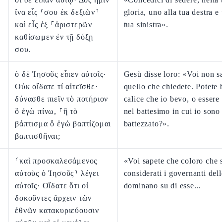
ἵνα εἷς ⸂σου ἐκ δεξιῶν⸃
gloria, uno alla tua destra e
καὶ εἷς ἐξ ⸀ἀριστερῶν
tua sinistra».
καθίσωμεν ἐν τῇ δόξῃ
σου.
ὁ δὲ Ἰησοῦς εἶπεν αὐτοῖς·
Gesù disse loro: «Voi non s
Οὐκ οἴδατε τί αἰτεῖσθε·
quello che chiedete. Potete b
δύνασθε πιεῖν τὸ ποτήριον
calice che io bevo, o essere 
ὃ ἐγὼ πίνω, ⸀ἢ τὸ
nel battesimo in cui io sono
βάπτισμα ὃ ἐγὼ βαπτίζομαι
battezzato?».
βαπτισθῆναι;
⸂καὶ προσκαλεσάμενος
«Voi sapete che coloro che
αὐτοὺς ὁ Ἰησοῦς⸃ λέγει
considerati i governanti del
αὐτοῖς· Οἴδατε ὅτι οἱ
dominano su di esse...
δοκοῦντες ἄρχειν τῶν
ἐθνῶν κατακυριεύουσιν