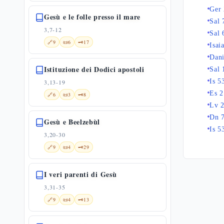
Ger 
Gesù e le folle presso il mare
Sal 
3,7-12
Sal 
🔗
9
📜
6
🗝️
17
Isai
Dani
Istituzione dei Dodici apostoli
Sal 
Is 5
3,13-19
Es 2
🔗
6
📜
3
🗝️
8
Lv 
Dn 
Gesù e Beelzebùl
Is 5
3,20-30
🔗
9
📜
4
🗝️
29
I veri parenti di Gesù
3,31-35
🔗
9
📜
4
🗝️
13