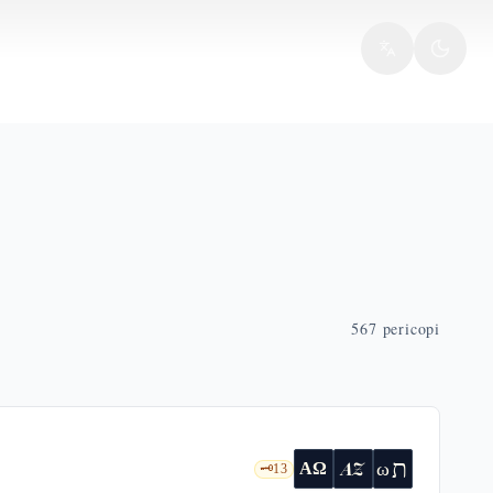
567
pericopi
ת
AZ
ω
ΑΩ
🗝️
13