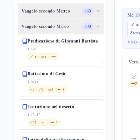
Vangelo secondo Matteo
160
Mc 10
τὸ π
Vangelo secondo Marco
100
διάκ
Predicazione di Giovanni Battista
XXIX d
1,1-8
🔗
18
📜
4
🗝️
9
Vers.
Battesimo di Gesù
35
1,9-11
🗝️
2
✨
1
🔗
6
📜
3
🗝️
18
Tentazione nel deserto
1,12-13
🔗
28
📜
1
🗝️
15
Inizio della predicazione in
37