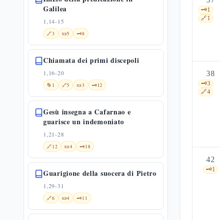
Galilea
🗝️
1
🔗
1
1,14-15
🔗
3
📜
5
🗝️
8
Chiamata dei primi discepoli
1,16-20
38
🗝️
3
🌀
1
🔗
5
📜
3
🗝️
12
🔗
4
Gesù insegna a Cafarnao e
guarisce un indemoniato
1,21-28
🔗
12
📜
4
🗝️
18
42
🗝️
1
Guarigione della suocera di Pietro
1,29-31
🔗
6
📜
4
🗝️
11