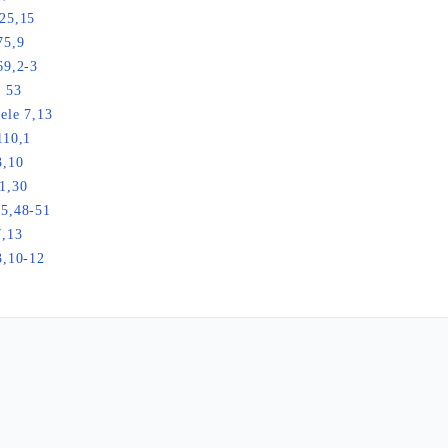
25,15
75,9
69,2-3
a 53
ele 7,13
110,1
3,10
1,30
25,48-51
7,13
3,10-12