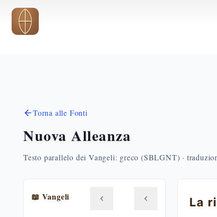
Vai al contenuto principale
Torna alle Fonti
Nuova Alleanza
Testo parallelo dei Vangeli: greco (SBLGNT) · traduzione
📖 Vangeli
La r