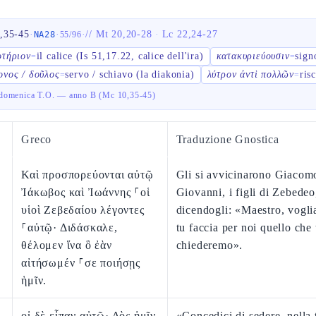
,35-45
·
·
·
//
Mt 20,20-28
·
Lc 22,24-27
NA28
55
/
96
οτήριον
il calice (Is 51,17.22, calice dell'ira)
κατακυριεύουσιν
sign
=
=
ονος / δοῦλος
servo / schiavo (la diakonia)
λύτρον ἀντὶ πολλῶν
ris
=
=
omenica T.O. — anno B (Mc 10,35-45)
Greco
Traduzione Gnostica
Καὶ προσπορεύονται αὐτῷ
Gli si avvicinarono Giacom
Ἰάκωβος καὶ Ἰωάννης ⸀οἱ
Giovanni, i figli di Zebedeo
υἱοὶ Ζεβεδαίου λέγοντες
dicendogli: «Maestro, vogl
⸀αὐτῷ· Διδάσκαλε,
tu faccia per noi quello che 
θέλομεν ἵνα ὃ ἐὰν
chiederemo».
αἰτήσωμέν ⸀σε ποιήσῃς
ἡμῖν.
οἱ δὲ εἶπαν αὐτῷ· Δὸς ἡμῖν
«Concedici di sedere, nella 