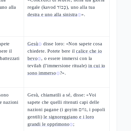
 uno alla
regale (kavod כָּבוֹד), uno alla tua
destra e uno alla sinistra
».
ⓘ
apete
Gesù
disse loro: «Non sapete cosa
ⓘ
ere il
chiedete. Potete bere il
calice che io
battezzati
bevo
, o essere immersi con la
ⓘ
tevilah (l'immersione rituale)
in cui io
sono immerso
?».
ⓘ
 sono
Gesù, chiamatili a sé, disse: «Voi
le nazioni
sapete che quelli ritenuti capi delle
nazioni pagane (i goyim גּוֹיִם, i popoli
gentili)
le signoreggiano e i loro
grandi le opprimono
;
ⓘ