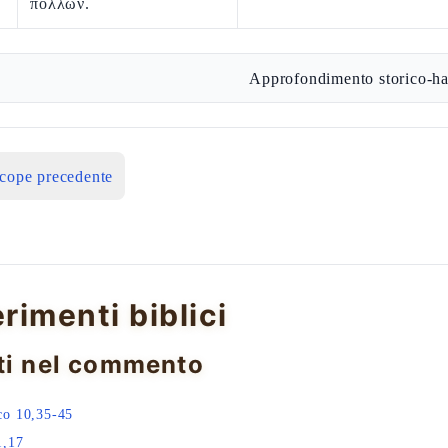
πολλῶν.
Approfondimento storico-ha
icope precedente
erimenti biblici
ti nel commento
co 10,35-45
1,17