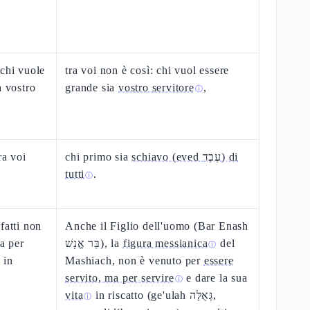
 chi vuole
tra voi non è così: chi vuol essere
à vostro
grande sia
vostro servitore
,
ⓘ
ra voi
chi primo sia
schiavo (eved עֶבֶד) di
tutti
.
ⓘ
fatti non
Anche il Figlio dell'uomo (Bar Enash
ma per
בַּר אֱנָשׁ), la
figura messianica
del
ⓘ
 in
Mashiach, non è venuto per
essere
servito, ma per servire
e dare la sua
ⓘ
vita
in riscatto (ge'ulah גְּאֻלָּה,
ⓘ