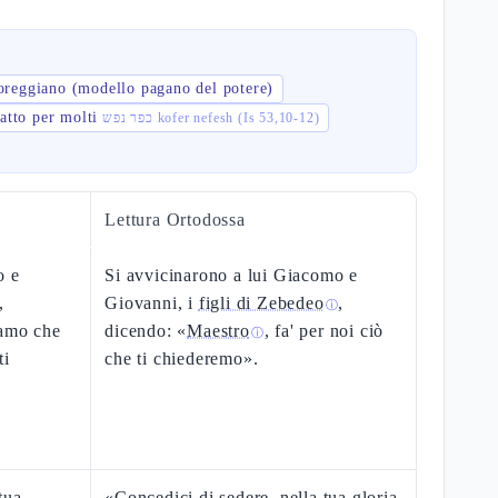
oreggiano (modello pagano del potere)
catto per molti
כפר נפש kofer nefesh (Is 53,10-12)
Lettura Ortodossa
o e
Si avvicinarono a lui Giacomo e
,
Giovanni, i
figli di Zebedeo
,
ⓘ
iamo che
dicendo: «
Maestro
, fa' per noi ciò
ⓘ
ti
che ti chiederemo».
tua
«Concedici di sedere, nella tua gloria