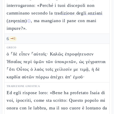
interrogarono: «Perché i tuoi discepoli non
camminano secondo la
tradizione degli anziani
(zeqenim)
, ma mangiano il pane con mani
ⓘ
impure?».
6
🗝️
3
GRECO
ὁ ⸀δὲ εἶπεν ⸀αὐτοῖς· Καλῶς ἐπροφήτευσεν
Ἠσαΐας περὶ ὑμῶν τῶν ὑποκριτῶν, ὡς γέγραπται
⸀ὅτι Οὗτος ὁ λαὸς τοῖς χείλεσίν με τιμᾷ, ἡ δὲ
καρδία αὐτῶν πόρρω ἀπέχει ἀπ’ ἐμοῦ·
TRADUZIONE GNOSTICA
Ed egli rispose loro: «Bene ha profetato Isaia di
voi, ipocriti, come sta scritto: Questo popolo mi
onora con le labbra, ma il suo cuore è lontano da