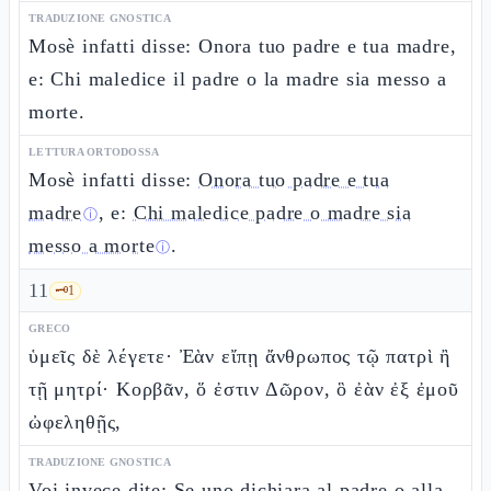
TRADUZIONE GNOSTICA
Mosè infatti disse: Onora tuo padre e tua madre,
e: Chi maledice il padre o la madre sia messo a
morte.
LETTURA ORTODOSSA
Mosè infatti disse:
Onora tuo padre e tua
madre
, e:
Chi maledice padre o madre sia
ⓘ
messo a morte
.
ⓘ
11
🗝️
1
GRECO
ὑμεῖς δὲ λέγετε· Ἐὰν εἴπῃ ἄνθρωπος τῷ πατρὶ ἢ
τῇ μητρί· Κορβᾶν, ὅ ἐστιν Δῶρον, ὃ ἐὰν ἐξ ἐμοῦ
ὠφεληθῇς,
TRADUZIONE GNOSTICA
Voi invece dite: Se uno dichiara al padre o alla