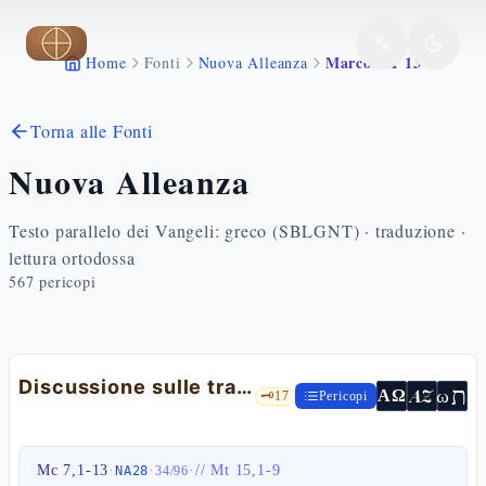
Vai al contenuto principale
Marco 7 1 13
Home
Fonti
Nuova Alleanza
Torna alle Fonti
Nuova Alleanza
Testo parallelo dei Vangeli: greco (SBLGNT) · traduzione ·
lettura ortodossa
567
pericopi
Discussione sulle tradizioni farisaiche
ת
AZ
ω
ΑΩ
🗝️
17
Pericopi
Mc 7,1-13
·
·
·
//
Mt 15,1-9
NA28
34
/
96