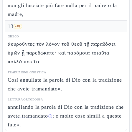
non gli lasciate più fare nulla per il padre o la
madre,
13
🗝️
1
GRECO
ἀκυροῦντες τὸν λόγον τοῦ θεοῦ τῇ παραδόσει
ὑμῶν ᾗ παρεδώκατε· καὶ παρόμοια τοιαῦτα
πολλὰ ποιεῖτε.
TRADUZIONE GNOSTICA
Così annullate la parola di Dio con la tradizione
che avete tramandato».
LETTURA ORTODOSSA
annullando la parola di Dio con la tradizione che
avete tramandato
; e molte cose simili a queste
ⓘ
fate».