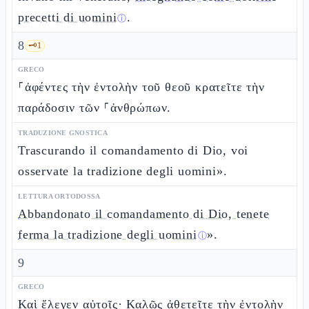
precetti di uomini
.
ⓘ
8
🗝️
1
GRECO
⸀ἀφέντες τὴν ἐντολὴν τοῦ θεοῦ κρατεῖτε τὴν
παράδοσιν τῶν ⸀ἀνθρώπων.
TRADUZIONE GNOSTICA
Trascurando il comandamento di Dio, voi
osservate la tradizione degli uomini».
LETTURA ORTODOSSA
Abbandonato il comandamento di Dio, tenete
ferma la tradizione degli uomini
».
ⓘ
9
GRECO
Καὶ ἔλεγεν αὐτοῖς· Καλῶς ἀθετεῖτε τὴν ἐντολὴν