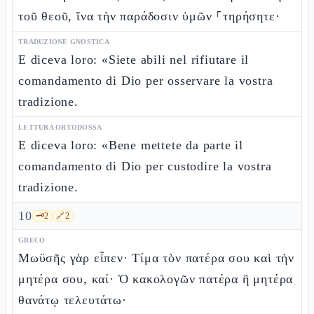
τοῦ θεοῦ, ἵνα τὴν παράδοσιν ὑμῶν ⸀τηρήσητε·
TRADUZIONE GNOSTICA
E diceva loro: «Siete abili nel rifiutare il
comandamento di Dio per osservare la vostra
tradizione.
LETTURA ORTODOSSA
E diceva loro: «Bene mettete da parte il
comandamento di Dio per custodire la vostra
tradizione.
10
🗝️
2
🔗
2
GRECO
Μωϋσῆς γὰρ εἶπεν· Τίμα τὸν πατέρα σου καὶ τὴν
μητέρα σου, καί· Ὁ κακολογῶν πατέρα ἢ μητέρα
θανάτῳ τελευτάτω·