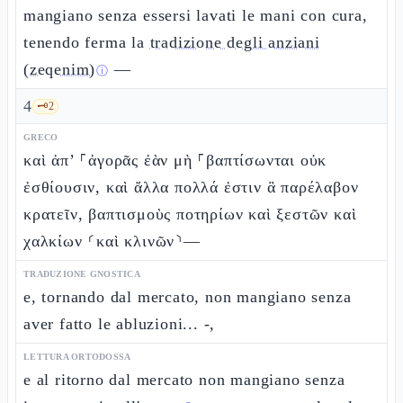
mangiano senza essersi lavati le mani con cura,
tenendo ferma la
tradizione degli anziani
(zeqenim)
—
ⓘ
4
🗝️
2
GRECO
καὶ ἀπ’ ⸀ἀγορᾶς ἐὰν μὴ ⸀βαπτίσωνται οὐκ
ἐσθίουσιν, καὶ ἄλλα πολλά ἐστιν ἃ παρέλαβον
κρατεῖν, βαπτισμοὺς ποτηρίων καὶ ξεστῶν καὶ
χαλκίων ⸂καὶ κλινῶν⸃—
TRADUZIONE GNOSTICA
e, tornando dal mercato, non mangiano senza
aver fatto le abluzioni... -,
LETTURA ORTODOSSA
e al ritorno dal mercato non mangiano senza