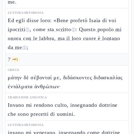
me.
LETTURA ORTODOSSA
Ed egli disse loro: «Bene profetò Isaia di voi
ipocriti
, come
sta scritto
:
Questo popolo mi
ⓘ
ⓘ
onora con le labbra, ma il loro cuore è lontano
da me
;
ⓘ
7
🗝️
1
GRECO
μάτην δὲ σέβονταί με, διδάσκοντες διδασκαλίας
ἐντάλματα ἀνθρώπων·
TRADUZIONE GNOSTICA
Invano mi rendono culto, insegnando dottrine
che sono precetti di uomini.
LETTURA ORTODOSSA
invano mi venerano,
insegnando come dottrine