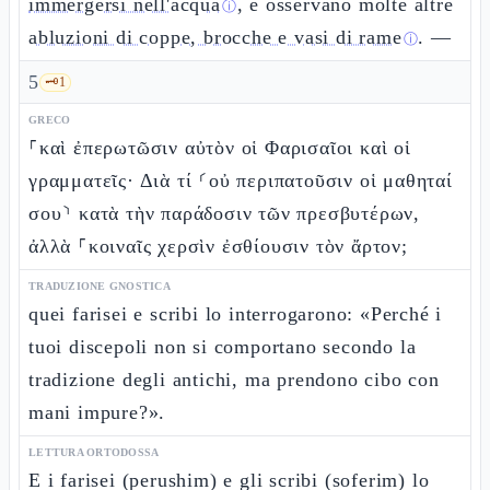
immergersi nell'acqua
, e osservano molte altre
ⓘ
abluzioni di coppe, brocche e vasi di rame
. —
ⓘ
5
🗝️
1
GRECO
⸀καὶ ἐπερωτῶσιν αὐτὸν οἱ Φαρισαῖοι καὶ οἱ
γραμματεῖς· Διὰ τί ⸂οὐ περιπατοῦσιν οἱ μαθηταί
σου⸃ κατὰ τὴν παράδοσιν τῶν πρεσβυτέρων,
ἀλλὰ ⸀κοιναῖς χερσὶν ἐσθίουσιν τὸν ἄρτον;
TRADUZIONE GNOSTICA
quei farisei e scribi lo interrogarono: «Perché i
tuoi discepoli non si comportano secondo la
tradizione degli antichi, ma prendono cibo con
mani impure?».
LETTURA ORTODOSSA
E i farisei (perushim) e gli scribi (soferim) lo