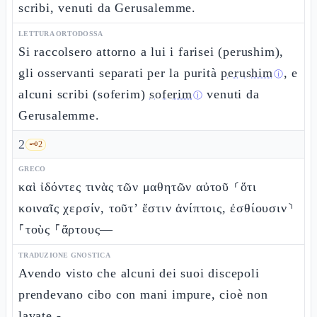
scribi, venuti da Gerusalemme.
LETTURA ORTODOSSA
Si raccolsero attorno a lui i farisei (perushim),
gli osservanti separati per la purità
perushim
, e
ⓘ
alcuni scribi (soferim)
soferim
venuti da
ⓘ
Gerusalemme.
2
🗝️
2
GRECO
καὶ ἰδόντες τινὰς τῶν μαθητῶν αὐτοῦ ⸂ὅτι
κοιναῖς χερσίν, τοῦτ’ ἔστιν ἀνίπτοις, ἐσθίουσιν⸃
⸀τοὺς ⸀ἄρτους—
TRADUZIONE GNOSTICA
Avendo visto che alcuni dei suoi discepoli
prendevano cibo con mani impure, cioè non
lavate -