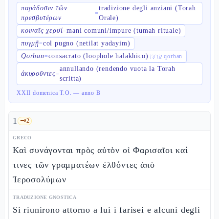
παράδοσιν τῶν
tradizione degli anziani (Torah
=
πρεσβυτέρων
Orale)
κοιναῖς χερσί
mani comuni/impure (tumah rituale)
=
πυγμῇ
col pugno (netilat yadayim)
=
Qorban
consacrato (loophole halakhico)
=
קָרְבָּן qorban
annullando (rendendo vuota la Torah
ἀκυροῦντες
=
scritta)
XXII domenica T.O. — anno B
1
🗝️
2
GRECO
Καὶ συνάγονται πρὸς αὐτὸν οἱ Φαρισαῖοι καί
τινες τῶν γραμματέων ἐλθόντες ἀπὸ
Ἱεροσολύμων
TRADUZIONE GNOSTICA
Si riunirono attorno a lui i farisei e alcuni degli