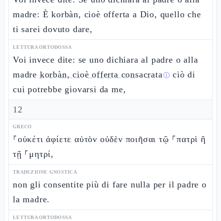
madre: È korbàn, cioè offerta a Dio, quello che
ti sarei dovuto dare,
LETTURA ORTODOSSA
Voi invece dite: se uno dichiara al padre o alla
madre
korbàn, cioè offerta consacrata
ciò di
ⓘ
cui potrebbe giovarsi da me,
12
GRECO
⸀οὐκέτι ἀφίετε αὐτὸν οὐδὲν ποιῆσαι τῷ ⸀πατρὶ ἢ
τῇ ⸀μητρί,
TRADUZIONE GNOSTICA
non gli consentite più di fare nulla per il padre o
la madre.
LETTURA ORTODOSSA