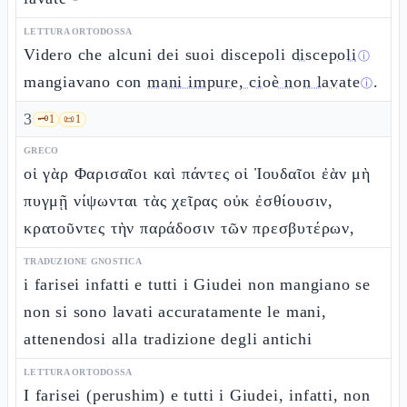
LETTURA ORTODOSSA
Videro che alcuni dei suoi discepoli
discepoli
ⓘ
mangiavano con
mani impure, cioè non lavate
.
ⓘ
3
🗝️
1
📜
1
GRECO
οἱ γὰρ Φαρισαῖοι καὶ πάντες οἱ Ἰουδαῖοι ἐὰν μὴ
πυγμῇ νίψωνται τὰς χεῖρας οὐκ ἐσθίουσιν,
κρατοῦντες τὴν παράδοσιν τῶν πρεσβυτέρων,
TRADUZIONE GNOSTICA
i farisei infatti e tutti i Giudei non mangiano se
non si sono lavati accuratamente le mani,
attenendosi alla tradizione degli antichi
LETTURA ORTODOSSA
I farisei (perushim) e tutti i Giudei, infatti, non