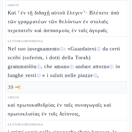
GRECO
Καὶ ⸂ἐν τῇ διδαχῇ αὐτοῦ ἔλεγεν⸃· Βλέπετε ἀπὸ
τῶν γραμματέων τῶν θελόντων ἐν στολαῖς
περιπατεῖν καὶ ἀσπασμοὺς ἐν ταῖς ἀγοραῖς
LETTURA ORTODOSSA
Nel suo
insegnamento
: «
Guardatevi
da certi
ⓘ
ⓘ
scribi (soferim, i dotti della Torah)
grammatéōn
, che
amano
andare attorno
in
ⓘ
ⓘ
ⓘ
lunghe vesti
e i
saluti nelle piazze
,
ⓘ
ⓘ
39
🗝️
2
GRECO
καὶ πρωτοκαθεδρίας ἐν ταῖς συναγωγαῖς καὶ
πρωτοκλισίας ἐν τοῖς δείπνοις,
LETTURA ORTODOSSA