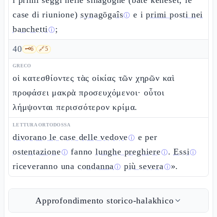
i primi seggi nelle sinagoghe (bate keneset, le
case di riunione)
synagōgaîs
e i
primi posti nei
ⓘ
banchetti
;
ⓘ
40
🗝️
6
🔗
5
GRECO
οἱ κατεσθίοντες τὰς οἰκίας τῶν χηρῶν καὶ
προφάσει μακρὰ προσευχόμενοι· οὗτοι
λήμψονται περισσότερον κρίμα.
LETTURA ORTODOSSA
divorano le case delle vedove
e per
ⓘ
ostentazione
fanno
lunghe preghiere
.
Essi
ⓘ
ⓘ
ⓘ
riceveranno una
condanna
più severa
».
ⓘ
ⓘ
Approfondimento storico-halakhico