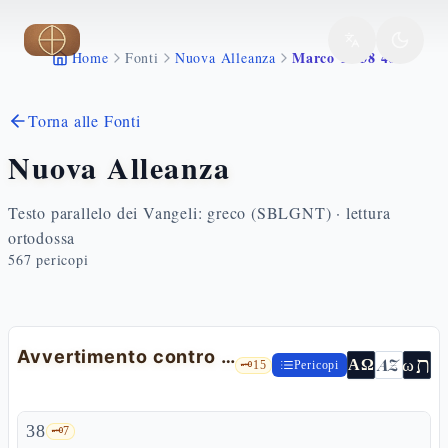
Vai al contenuto principale
Marco 12 38 40
Home
Fonti
Nuova Alleanza
Torna alle Fonti
Nuova Alleanza
Testo parallelo dei Vangeli: greco (SBLGNT) · lettura
ortodossa
567
pericopi
Avvertimento contro gli scribi
ת
AZ
ω
ΑΩ
🗝️
15
Pericopi
38
🗝️
7