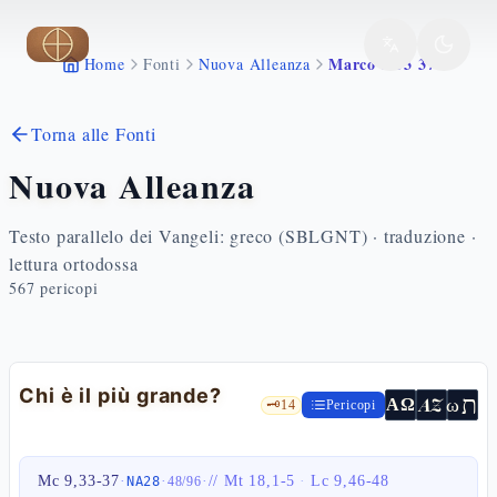
Vai al contenuto principale
Marco 9 33 37
Home
Fonti
Nuova Alleanza
Torna alle Fonti
Nuova Alleanza
Testo parallelo dei Vangeli: greco (SBLGNT) · traduzione ·
lettura ortodossa
567
pericopi
Chi è il più grande?
ת
AZ
ω
ΑΩ
🗝️
14
Pericopi
Mc 9,33-37
·
·
·
//
Mt 18,1-5
·
Lc 9,46-48
NA28
48
/
96