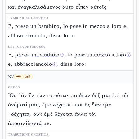
καὶ ἐναγκαλισάμενος αὐτὸ εἶπεν αὐτοῖς·
TRADUZIONE GNOSTICA
E, preso un bambino, lo pose in mezzo a loro e,
abbracciandolo, disse loro:
LETTURA ORTODOSSA
E,
preso un bambino
, lo pose
in mezzo a loro
ⓘ
ⓘ
e,
abbracciandolo
, disse loro:
ⓘ
37
🗝️
3
📜
1
GRECO
Ὃς ⸀ἂν ἓν τῶν τοιούτων παιδίων δέξηται ἐπὶ τῷ
ὀνόματί μου, ἐμὲ δέχεται· καὶ ὃς ⸁ἂν ἐμὲ
⸀δέχηται, οὐκ ἐμὲ δέχεται ἀλλὰ τὸν
ἀποστείλαντά με.
TRADUZIONE GNOSTICA