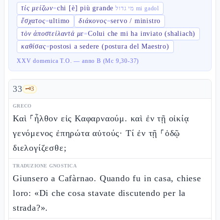
τίς μείζων
chi [è] più grande
=
מי גדול mi gadol
ἔσχατος
ultimo
διάκονος
servo / ministro
=
=
τὸν ἀποστείλαντά με
Colui che mi ha inviato (shaliach)
=
καθίσας
postosi a sedere (postura del Maestro)
=
XXV domenica T.O. — anno B (Mc 9,30-37)
33
🗝️
3
GRECO
Καὶ ⸀ἦλθον εἰς Καφαρναούμ. καὶ ἐν τῇ οἰκίᾳ
γενόμενος ἐπηρώτα αὐτούς· Τί ἐν τῇ ⸀ὁδῷ
διελογίζεσθε;
TRADUZIONE GNOSTICA
Giunsero a Cafàrnao. Quando fu in casa, chiese
loro: «Di che cosa stavate discutendo per la
strada?».