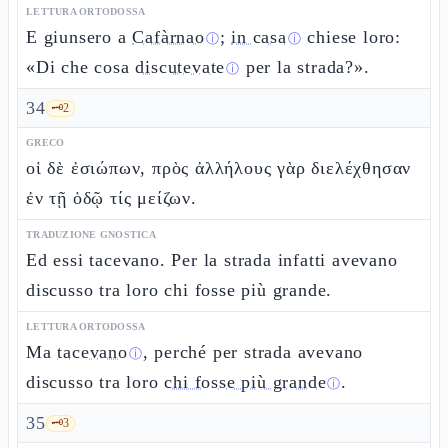
LETTURA ORTODOSSA
E giunsero a
Cafàrnao
;
in casa
chiese loro:
ⓘ
ⓘ
«Di che cosa
discutevate
per la strada?».
ⓘ
34
🗝️
2
GRECO
οἱ δὲ ἐσιώπων, πρὸς ἀλλήλους γὰρ διελέχθησαν
ἐν τῇ ὁδῷ τίς μείζων.
TRADUZIONE GNOSTICA
Ed essi tacevano. Per la strada infatti avevano
discusso tra loro chi fosse più grande.
LETTURA ORTODOSSA
Ma
tacevano
, perché per strada avevano
ⓘ
discusso tra loro
chi fosse più grande
.
ⓘ
35
🗝️
3