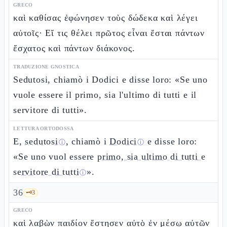
GRECO
καὶ καθίσας ἐφώνησεν τοὺς δώδεκα καὶ λέγει
αὐτοῖς· Εἴ τις θέλει πρῶτος εἶναι ἔσται πάντων
ἔσχατος καὶ πάντων διάκονος.
TRADUZIONE GNOSTICA
Sedutosi, chiamò i Dodici e disse loro: «Se uno
vuole essere il primo, sia l'ultimo di tutti e il
servitore di tutti».
LETTURA ORTODOSSA
E,
sedutosi
, chiamò i
Dodici
e disse loro:
ⓘ
ⓘ
«Se uno vuol essere
primo, sia ultimo di tutti e
servitore di tutti
».
ⓘ
36
🗝️
3
GRECO
καὶ λαβὼν παιδίον ἔστησεν αὐτὸ ἐν μέσῳ αὐτῶν