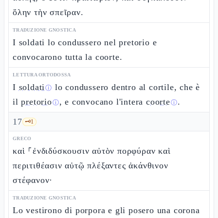
ὅλην τὴν σπεῖραν.
TRADUZIONE GNOSTICA
I soldati lo condussero nel pretorio e
convocarono tutta la coorte.
LETTURA ORTODOSSA
I
soldati
lo condussero dentro al cortile, che è
ⓘ
il
pretorio
, e convocano l'intera
coorte
.
ⓘ
ⓘ
17
🗝️
1
GRECO
καὶ ⸀ἐνδιδύσκουσιν αὐτὸν πορφύραν καὶ
περιτιθέασιν αὐτῷ πλέξαντες ἀκάνθινον
στέφανον·
TRADUZIONE GNOSTICA
Lo vestirono di porpora e gli posero una corona