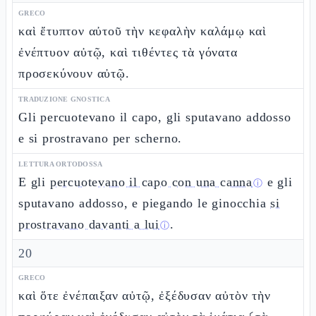
GRECO
καὶ ἔτυπτον αὐτοῦ τὴν κεφαλὴν καλάμῳ καὶ
ἐνέπτυον αὐτῷ, καὶ τιθέντες τὰ γόνατα
προσεκύνουν αὐτῷ.
TRADUZIONE GNOSTICA
Gli percuotevano il capo, gli sputavano addosso
e si prostravano per scherno.
LETTURA ORTODOSSA
E gli
percuotevano il capo con una canna
e gli
ⓘ
sputavano addosso, e piegando le ginocchia
si
prostravano davanti a lui
.
ⓘ
20
GRECO
καὶ ὅτε ἐνέπαιξαν αὐτῷ, ἐξέδυσαν αὐτὸν τὴν