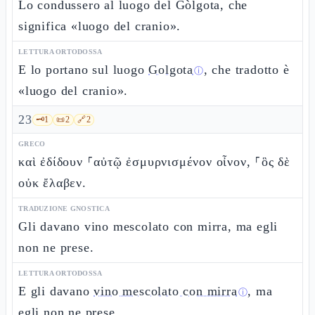
Lo condussero al luogo del Gòlgota, che
significa «luogo del cranio».
LETTURA ORTODOSSA
E lo portano sul luogo
Golgota
, che tradotto è
ⓘ
«luogo del cranio».
23
🗝️
1
📜
2
🔗
2
GRECO
καὶ ἐδίδουν ⸀αὐτῷ ἐσμυρνισμένον οἶνον, ⸀ὃς δὲ
οὐκ ἔλαβεν.
TRADUZIONE GNOSTICA
Gli davano vino mescolato con mirra, ma egli
non ne prese.
LETTURA ORTODOSSA
E gli davano
vino mescolato con mirra
, ma
ⓘ
egli non ne prese.