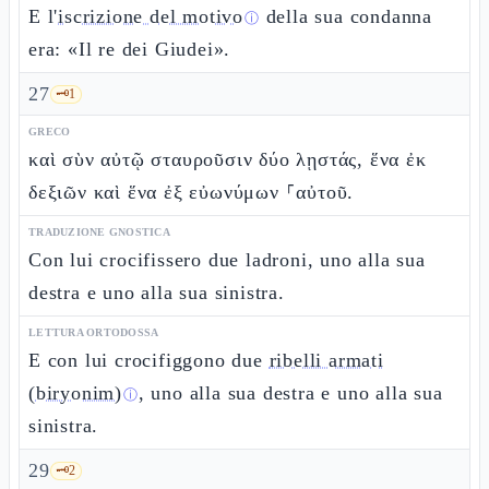
E l'
iscrizione del motivo
della sua condanna
ⓘ
era: «Il re dei Giudei».
27
🗝️
1
GRECO
καὶ σὺν αὐτῷ σταυροῦσιν δύο λῃστάς, ἕνα ἐκ
δεξιῶν καὶ ἕνα ἐξ εὐωνύμων ⸀αὐτοῦ.
TRADUZIONE GNOSTICA
Con lui crocifissero due ladroni, uno alla sua
destra e uno alla sua sinistra.
LETTURA ORTODOSSA
E con lui crocifiggono due
ribelli armati
(biryonim)
, uno alla sua destra e uno alla sua
ⓘ
sinistra.
29
🗝️
2