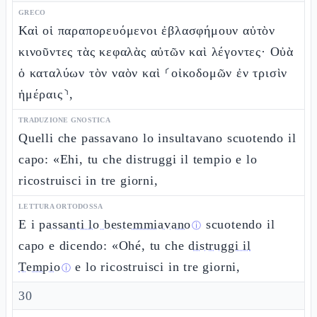
GRECO
Καὶ οἱ παραπορευόμενοι ἐβλασφήμουν αὐτὸν
κινοῦντες τὰς κεφαλὰς αὐτῶν καὶ λέγοντες· Οὐὰ
ὁ καταλύων τὸν ναὸν καὶ ⸂οἰκοδομῶν ἐν τρισὶν
ἡμέραις⸃,
TRADUZIONE GNOSTICA
Quelli che passavano lo insultavano scuotendo il
capo: «Ehi, tu che distruggi il tempio e lo
ricostruisci in tre giorni,
LETTURA ORTODOSSA
E i
passanti lo bestemmiavano
scuotendo il
ⓘ
capo e dicendo: «Ohé, tu che
distruggi il
Tempio
e lo ricostruisci in tre giorni,
ⓘ
30