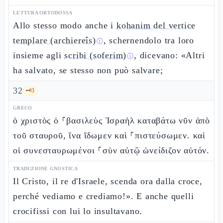
LETTURA ORTODOSSA
Allo stesso modo anche i
kohanim del vertice
templare (archiereîs)
, schernendolo tra loro
ⓘ
insieme agli
scribi (soferim)
, dicevano: «Altri
ⓘ
ha salvato, se stesso non può salvare;
32
🗝️
3
GRECO
ὁ χριστὸς ὁ ⸀βασιλεὺς Ἰσραὴλ καταβάτω νῦν ἀπὸ
τοῦ σταυροῦ, ἵνα ἴδωμεν καὶ ⸀πιστεύσωμεν. καὶ
οἱ συνεσταυρωμένοι ⸀σὺν αὐτῷ ὠνείδιζον αὐτόν.
TRADUZIONE GNOSTICA
Il Cristo, il re d'Israele, scenda ora dalla croce,
perché vediamo e crediamo!». E anche quelli
crocifissi con lui lo insultavano.