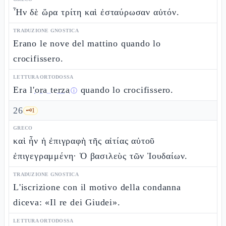
Ἦν δὲ ὥρα τρίτη καὶ ἐσταύρωσαν αὐτόν.
TRADUZIONE GNOSTICA
Erano le nove del mattino quando lo
crocifissero.
LETTURA ORTODOSSA
Era l'
ora terza
quando lo crocifissero.
ⓘ
26
🗝️
1
GRECO
καὶ ἦν ἡ ἐπιγραφὴ τῆς αἰτίας αὐτοῦ
ἐπιγεγραμμένη· Ὁ βασιλεὺς τῶν Ἰουδαίων.
TRADUZIONE GNOSTICA
L'iscrizione con il motivo della condanna
diceva: «Il re dei Giudei».
LETTURA ORTODOSSA