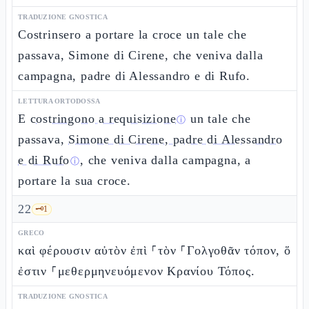
TRADUZIONE GNOSTICA
Costrinsero a portare la croce un tale che
passava, Simone di Cirene, che veniva dalla
campagna, padre di Alessandro e di Rufo.
LETTURA ORTODOSSA
E
costringono a requisizione
un tale che
ⓘ
passava,
Simone di Cirene, padre di Alessandro
e di Rufo
, che veniva dalla campagna, a
ⓘ
portare la sua croce.
22
🗝️
1
GRECO
καὶ φέρουσιν αὐτὸν ἐπὶ ⸀τὸν ⸀Γολγοθᾶν τόπον, ὅ
ἐστιν ⸀μεθερμηνευόμενον Κρανίου Τόπος.
TRADUZIONE GNOSTICA