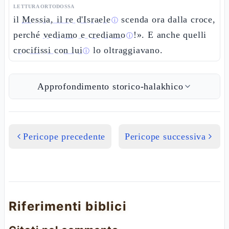
LETTURA ORTODOSSA
il
Messia, il re d'Israele
scenda ora dalla croce,
ⓘ
perché
vediamo e crediamo
!». E anche quelli
ⓘ
crocifissi con lui
lo oltraggiavano.
ⓘ
Approfondimento storico-halakhico
Pericope precedente
Pericope successiva
Riferimenti biblici