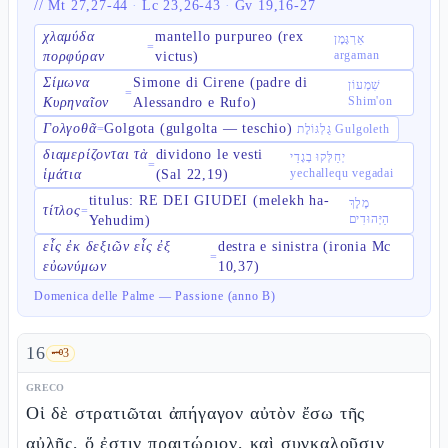
//
Mt 27,27-44
·
Lc 23,26-43
·
Gv 19,16-27
χλαμύδα
mantello purpureo (rex
אַרְגָּמָן
=
argaman
πορφύραν
victus)
Σίμωνα
Simone di Cirene (padre di
שִׁמְעוֹן
=
Shim'on
Κυρηναῖον
Alessandro e Rufo)
Γολγοθᾶ
Golgota (gulgolta — teschio)
=
גֻּלְגּוֹלֶת Gulgoleth
διαμερίζονται τὰ
dividono le vesti
יְחַלְּקוּ בְגָדַי
=
yechallequ vegadai
ἱμάτια
(Sal 22,19)
titulus: RE DEI GIUDEI (melekh ha-
מֶלֶךְ
τίτλος
=
הַיְּהוּדִים
Yehudim)
εἷς ἐκ δεξιῶν εἷς ἐξ
destra e sinistra (ironia Mc
=
εὐωνύμων
10,37)
Domenica delle Palme — Passione (anno B)
16
🗝️
3
GRECO
Οἱ δὲ στρατιῶται ἀπήγαγον αὐτὸν ἔσω τῆς
αὐλῆς, ὅ ἐστιν πραιτώριον, καὶ συγκαλοῦσιν