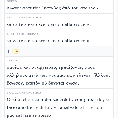
GRECO
σῶσον σεαυτὸν ⸀καταβὰς ἀπὸ τοῦ σταυροῦ.
TRADUZIONE GNOSTICA
salva te stesso scendendo dalla croce!».
LETTURA ORTODOSSA
salva te stesso scendendo dalla croce!».
31
🗝️
2
GRECO
ὁμοίως καὶ οἱ ἀρχιερεῖς ἐμπαίζοντες πρὸς
ἀλλήλους μετὰ τῶν γραμματέων ἔλεγον· Ἄλλους
ἔσωσεν, ἑαυτὸν οὐ δύναται σῶσαι·
TRADUZIONE GNOSTICA
Così anche i capi dei sacerdoti, con gli scribi, si
facevano beffe di lui: «Ha salvato altri e non
può salvare se stesso!