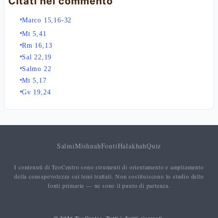
Citati nel commento
Marco 15,16-32
Mt 5,41
Rm 16,13
Sal 22,19
Salmo 22
Mt 5,17
Gv 19,24
Salmi
Mishnah
Fonti
Halakhah
Quiz
I contenuti di TeoCentro sono strumenti di orientamento e ampliamento
della consapevolezza sui temi trattati. Non sostituiscono lo studio delle
fonti primarie — ne sono il punto di partenza.