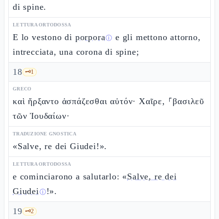
di spine.
LETTURA ORTODOSSA
E lo vestono di
porpora
e gli mettono attorno,
ⓘ
intrecciata, una corona di spine;
18
🗝️
1
GRECO
καὶ ἤρξαντο ἀσπάζεσθαι αὐτόν· Χαῖρε, ⸀βασιλεῦ
τῶν Ἰουδαίων·
TRADUZIONE GNOSTICA
«Salve, re dei Giudei!».
LETTURA ORTODOSSA
e cominciarono a salutarlo: «
Salve, re dei
Giudei
!».
ⓘ
19
🗝️
2