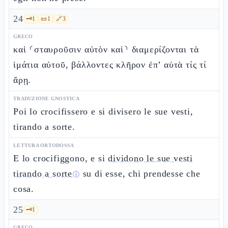
24
🗝️
1
📜
1
🔗
3
GRECO
καὶ ⸂σταυροῦσιν αὐτὸν καὶ⸃ διαμερίζονται τὰ
ἱμάτια αὐτοῦ, βάλλοντες κλῆρον ἐπ’ αὐτὰ τίς τί
ἄρῃ.
TRADUZIONE GNOSTICA
Poi lo crocifissero e si divisero le sue vesti,
tirando a sorte.
LETTURA ORTODOSSA
E lo crocifiggono, e si
dividono le sue vesti
tirando a sorte
su di esse, chi prendesse che
ⓘ
cosa.
25
🗝️
1
GRECO