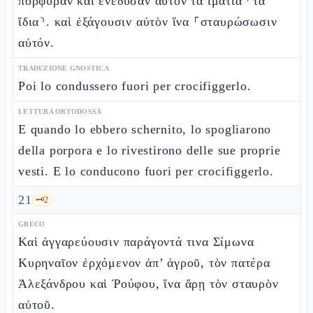
πορφύραν καὶ ἐνέδυσαν αὐτὸν τὰ ἱμάτια ⸂τὰ
ἴδια⸃. καὶ ἐξάγουσιν αὐτὸν ἵνα ⸀σταυρώσωσιν
αὐτόν.
TRADUZIONE GNOSTICA
Poi lo condussero fuori per crocifiggerlo.
LETTURA ORTODOSSA
E quando lo ebbero schernito, lo spogliarono
della porpora e lo rivestirono delle sue proprie
vesti. E lo conducono fuori per crocifiggerlo.
21
🗝️
2
GRECO
Καὶ ἀγγαρεύουσιν παράγοντά τινα Σίμωνα
Κυρηναῖον ἐρχόμενον ἀπ’ ἀγροῦ, τὸν πατέρα
Ἀλεξάνδρου καὶ Ῥούφου, ἵνα ἄρῃ τὸν σταυρὸν
αὐτοῦ.