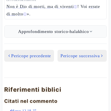
LETTURA ORTODOSSA
Non è Dio di morti, ma di viventi
! Voi
errate
ⓘ
di molto
».
ⓘ
Approfondimento storico-halakhico
Pericope precedente
Pericope successiva
Riferimenti biblici
Citati nel commento
Marco 12,18-27