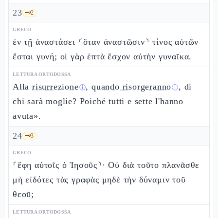
23
🗝️
2
GRECO
ἐν τῇ ἀναστάσει ⸂ὅταν ἀναστῶσιν⸃ τίνος αὐτῶν
ἔσται γυνή; οἱ γὰρ ἑπτὰ ἔσχον αὐτὴν γυναῖκα.
LETTURA ORTODOSSA
Alla
risurrezione
,
quando risorgeranno
, di
ⓘ
ⓘ
chi sarà moglie? Poiché tutti e sette l'hanno
avuta».
24
🗝️
3
GRECO
⸂ἔφη αὐτοῖς ὁ Ἰησοῦς⸃· Οὐ διὰ τοῦτο πλανᾶσθε
μὴ εἰδότες τὰς γραφὰς μηδὲ τὴν δύναμιν τοῦ
θεοῦ;
LETTURA ORTODOSSA