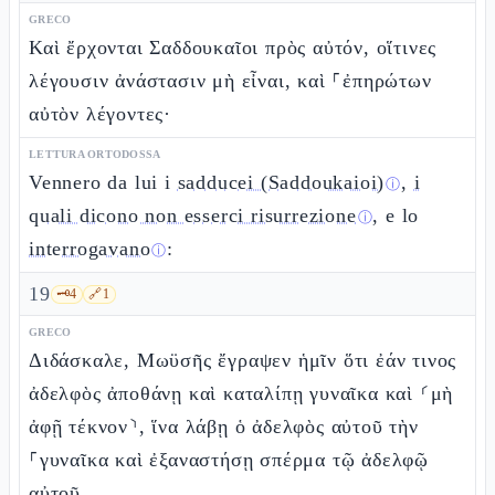
GRECO
Καὶ ἔρχονται Σαδδουκαῖοι πρὸς αὐτόν, οἵτινες
λέγουσιν ἀνάστασιν μὴ εἶναι, καὶ ⸀ἐπηρώτων
αὐτὸν λέγοντες·
LETTURA ORTODOSSA
Vennero da lui i
sadducei (Saddoukaioi)
,
i
ⓘ
quali dicono non esserci risurrezione
, e lo
ⓘ
interrogavano
:
ⓘ
19
🗝️
4
🔗
1
GRECO
Διδάσκαλε, Μωϋσῆς ἔγραψεν ἡμῖν ὅτι ἐάν τινος
ἀδελφὸς ἀποθάνῃ καὶ καταλίπῃ γυναῖκα καὶ ⸂μὴ
ἀφῇ τέκνον⸃, ἵνα λάβῃ ὁ ἀδελφὸς αὐτοῦ τὴν
⸀γυναῖκα καὶ ἐξαναστήσῃ σπέρμα τῷ ἀδελφῷ
αὐτοῦ.