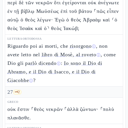
περὶ δὲ τῶν νεκρῶν ὅτι ἐγείρονται οὐκ ἀνέγνωτε
ἐν τῇ βίβλῳ Μωϋσέως ἐπὶ τοῦ βάτου ⸀πῶς εἶπεν
αὐτῷ ὁ θεὸς λέγων· Ἐγὼ ὁ θεὸς Ἀβραὰμ καὶ ⸂ὁ
θεὸς Ἰσαὰκ καὶ ὁ⸃ θεὸς Ἰακώβ;
LETTURA ORTODOSSA
Riguardo poi ai morti, che
risorgono
, non
ⓘ
avete letto nel
libro di Mosè, al roveto
, come
ⓘ
Dio gli
parlò dicendo
:
Io sono il Dio di
ⓘ
Abramo, e il Dio di Isacco, e il Dio di
Giacobbe
?
ⓘ
27
🗝️
2
GRECO
οὐκ ἔστιν ⸀θεὸς νεκρῶν ⸀ἀλλὰ ζώντων· ⸀πολὺ
πλανᾶσθε.