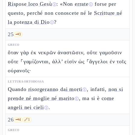
Rispose loro Gesù
: «Non
errate
forse per
ⓘ
ⓘ
questo, perché non conoscete né le
Scritture né
la potenza di Dio
?
ⓘ
25
🗝️
3
GRECO
ὅταν γὰρ ἐκ νεκρῶν ἀναστῶσιν, οὔτε γαμοῦσιν
οὔτε ⸀γαμίζονται, ἀλλ’ εἰσὶν ὡς ⸀ἄγγελοι ἐν τοῖς
οὐρανοῖς·
LETTURA ORTODOSSA
Quando
risorgeranno dai morti
, infatti,
non si
ⓘ
prende né moglie né marito
, ma si è
come
ⓘ
angeli nei cieli
.
ⓘ
26
🗝️
4
🔗
1
GRECO