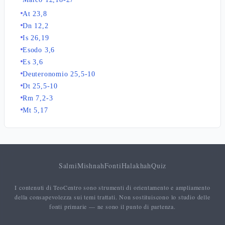
At 23,8
Dn 12,2
Is 26,19
Esodo 3,6
Es 3,6
Deuteronomio 25,5-10
Dt 25,5-10
Rm 7,2-3
Mt 5,17
Salmi
Mishnah
Fonti
Halakhah
Quiz
I contenuti di TeoCentro sono strumenti di orientamento e ampliamento
della consapevolezza sui temi trattati. Non sostituiscono lo studio delle
fonti primarie — ne sono il punto di partenza.