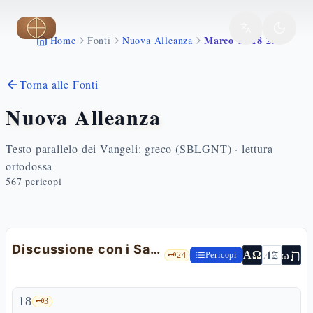
Vai al contenuto principale
Marco 12 18 27
Home
Fonti
Nuova Alleanza
Torna alle Fonti
Nuova Alleanza
Testo parallelo dei Vangeli: greco (SBLGNT) · lettura
ortodossa
567
pericopi
Discussione con i Sadducei sulla resurrezione
ת
AZ
ω
ΑΩ
🗝️
24
Pericopi
18
🗝️
3