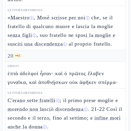
LETTURA ORTODOSSA
«
Maestro
,
Mosè scrisse per noi
che, se il
ⓘ
ⓘ
fratello di qualcuno muore e lascia la moglie
senza figli
, suo fratello ne
sposi la moglie e
ⓘ
susciti una discendenza
al proprio fratello.
ⓘ
20
🗝️
3
GRECO
ἑπτὰ ἀδελφοὶ ἦσαν· καὶ ὁ πρῶτος ἔλαβεν
γυναῖκα, καὶ ἀποθνῄσκων οὐκ ἀφῆκεν σπέρμα·
LETTURA ORTODOSSA
C'erano sette fratelli
; il primo prese moglie e
ⓘ
morendo non lasciò discendenza
. 21-22 Così il
ⓘ
secondo e il terzo, fino al settimo; e
infine morì
anche la donna
.
ⓘ