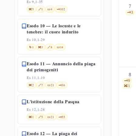
Es 9,1-35
7
🔀
5
🔗
1
📜
4
🗝️
102
🗝️
3
Esodo 10 — Le locuste e le
tenebre: il cuore indurito
Es 10,1-29
🌀
1
🔀
3
🔗
8
📜
14
Esodo 11 — Annuncio della piaga
dei primogeniti
8
Es 11,1-10
🗝️
9
🔀
2
🔗
7
📜
21
🗝️
36
🔀
1
L'istituzione della Pasqua
Es 12,1-28
🔀
1
🔗
5
📜
21
🗝️
55
Esodo 12 — La piaga dei