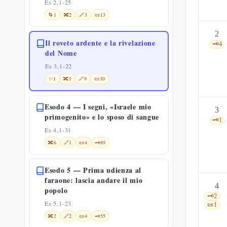
Es 2,1-25
🌀
1
🔀
2
🔗
3
📜
13
2
Il roveto ardente e la rivelazione
🗝️
4
del Nome
Es 3,1-22
✨
1
🔀
3
🔗
9
📜
30
Esodo 4 — I segni, «Israele mio
3
primogenito» e lo sposo di sangue
🗝️
1
Es 4,1-31
🔀
6
🔗
1
📜
4
🗝️
89
Esodo 5 — Prima udienza al
faraone: lascia andare il mio
4
popolo
🗝️
2
Es 5,1-23
📜
1
🔀
2
🔗
2
📜
4
🗝️
55