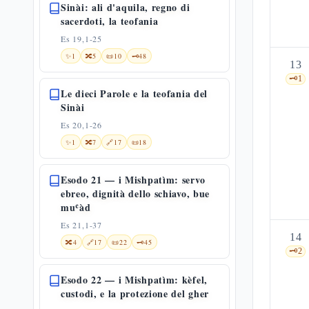
Sinài: ali d'aquila, regno di
sacerdoti, la teofania
Es 19,1-25
✨
1
🔀
5
📜
10
🗝️
48
13
🗝️
1
Le dieci Parole e la teofania del
Sinài
Es 20,1-26
✨
1
🔀
7
🔗
17
📜
18
Esodo 21 — i Mishpatìm: servo
ebreo, dignità dello schiavo, bue
muʿàd
Es 21,1-37
14
🔀
4
🔗
17
📜
22
🗝️
45
🗝️
2
Esodo 22 — i Mishpatìm: kèfel,
custodi, e la protezione del gher