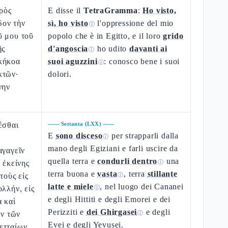
πρὸς
E disse il
TetraGramma
:
Ho visto,
ον τὴν
sì, ho visto
l'oppressione del mio
ⓘ
ῦ μου τοῦ
popolo che è in Egitto, e il loro
grido
ῆς
d'angoscia
ho udito
davanti ai
ⓘ
κήκοα
suoi aguzzini
: conosco bene i suoi
ⓘ
κτῶν·
dolori.
νην
έσθαι
——
Settanta (LXX)
——
E
sono disceso
per strapparli dalla
ⓘ
mano degli Egiziani e farli uscire da
αγαγεῖν
quella terra e
condurli dentro
una
 ἐκείνης
ⓘ
terra buona e
vasta
, terra
stillante
τοὺς εἰς
ⓘ
latte e miele
, nel luogo dei Cananei
ολλήν, εἰς
ⓘ
e degli Hittiti e degli Emorei e dei
 καὶ
Perizziti e
dei Ghirgasei
e degli
ον τῶν
ⓘ
Evei e degli Yevusei.
ετταίων