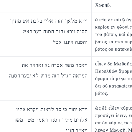
Χωρηβ.
ὤφθη δὲ αὐτῷ ἄγ
וירא מלאך יהוה אליו בלבת אש מתוך
κυρίου ἐν φλογὶ 
הסנה וירא והנה הסנה בער באש
τοῦ βάτου, καὶ ὁρ
והסנה איננו אכל
βάτος καίεται πυρ
βάτος οὐ κατεκαί
εἶπεν δὲ Μωϋσῆς
ויאמר משה אסרה נא ואראה את
Παρελθὼν ὄψομα
המראה הגדל הזה מדוע לא יבער הסנה
ὅραμα τὸ μέγα το
ὅτι οὐ κατακαίετα
βάτος.
ὡς δὲ εἶδεν κύριο
וירא יהוה כי סר לראות ויקרא אליו
προσάγει ἰδεῖν, 
אלהים מתוך הסנה ויאמר משה משה
αὐτὸν κύριος ἐκ 
ויאמר הנני
λέγων Μωυσῆ, Μ