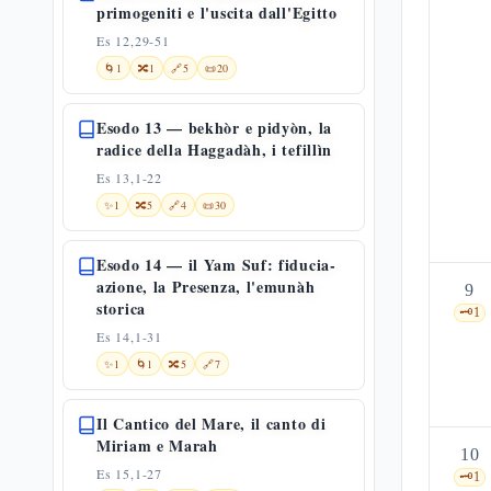
primogeniti e l'uscita dall'Egitto
Es 12,29-51
🌀
1
🔀
1
🔗
5
📜
20
Esodo 13 — bekhòr e pidyòn, la
radice della Haggadàh, i tefillìn
Es 13,1-22
✨
1
🔀
5
🔗
4
📜
30
Esodo 14 — il Yam Suf: fiducia-
azione, la Presenza, l'emunàh
9
storica
🗝️
1
Es 14,1-31
✨
1
🌀
1
🔀
5
🔗
7
Il Cantico del Mare, il canto di
Miriam e Marah
10
Es 15,1-27
🗝️
1