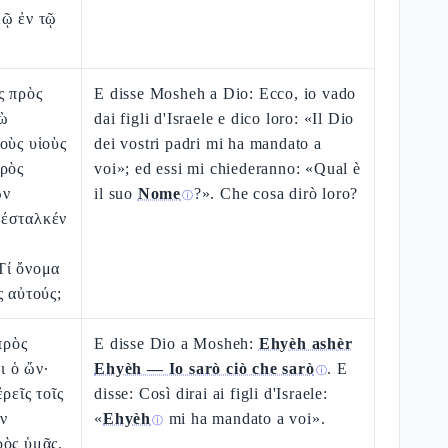
εῷ ἐν τῷ
ς πρὸς
E disse Mosheh a Dio: Ecco, io vado
γὼ
dai figli d'Israele e dico loro: «Il Dio
οὺς υἱοὺς
dei vostri padri mi ha mandato a
πρὸς
voi»; ed essi mi chiederanno: «Qual è
ῶν
il suo
Nome
?». Che cosa dirò loro?
ⓘ
πέσταλκέν
Τί ὄνομα
ς αὐτούς;
πρὸς
E disse Dio a Mosheh:
Ehyèh ashèr
 ὁ ὤν·
Ehyèh — Io sarò ciò che sarò
. E
ⓘ
ρεῖς τοῖς
disse: Così dirai ai figli d'Israele:
ν
«
Ehyèh
mi ha mandato a voi».
ⓘ
ρὸς ὑμᾶς.