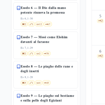
Esodo 6 — Il Dio dalla mano
potente rinnova la promessa
5
Es 6,1-30
🗝️
2
🔀
2
🔗
3
📜
12
🗝️
67
Esodo 7 — Mosè come Elohim
davanti al faraone
Es 7,1-29
6
🔀
2
🔗
1
📜
2
🗝️
70
🗝️
2
Esodo 8 — Le piaghe delle rane e
degli insetti
Es 8,1-28
🔀
5
🔗
1
📜
4
🗝️
45
Esodo 9 — Le piaghe sul bestiame
e sulla pelle degli Egiziani