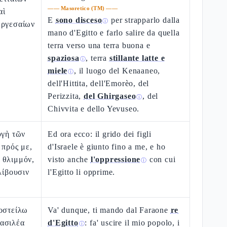
——
Masoretico (TM)
——
αὶ
E
sono disceso
per strapparlo dalla
ⓘ
εργεσαίων
mano d'Egitto e farlo salire da quella
terra verso una terra buona e
spaziosa
, terra
stillante latte e
ⓘ
miele
, il luogo del Kenaaneo,
ⓘ
dell'Hittita, dell'Emorèo, del
Perizzita,
del Ghirgaseo
, del
ⓘ
Chivvita e dello Yevuseo.
υγὴ τῶν
Ed ora ecco: il grido dei figli
 πρός με,
d'Israele è giunto fino a me, e ho
 θλιμμόν,
visto anche
l'oppressione
con cui
ⓘ
λίβουσιν
l'Egitto li opprime.
ποστείλω
Va' dunque, ti mando dal Faraone
re
ασιλέα
d'Egitto
: fa' uscire il mio popolo, i
ⓘ