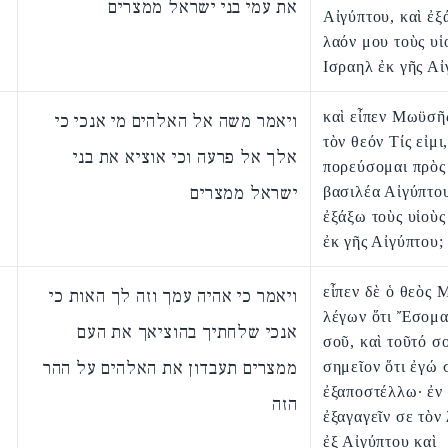
את עמי בני ישראל ממצרים
Αἰγύπτου, καὶ ἐξά
λαόν μου τοὺς υἱ
Ισραηλ ἐκ γῆς Αἰ
καὶ εἶπεν Μωϋσῆ
ויאמר משה אל האלהים מי אנכי כי
τὸν θεόν Τίς εἰμι,
אלך אל פרעה וכי אוציא את בני
πορεύσομαι πρὸ
ישראל ממצרים
βασιλέα Αἰγύπτου
ἐξάξω τοὺς υἱοὺς
ἐκ γῆς Αἰγύπτου;
εἶπεν δὲ ὁ θεὸς 
ויאמר כי אהיה עמך וזה לך האות כי
λέγων ὅτι Ἔσομα
אנכי שלחתיך בהוציאך את העם
σοῦ, καὶ τοῦτό σο
ממצרים תעבדון את האלהים על ההר
σημεῖον ὅτι ἐγώ 
ἐξαποστέλλω· ἐν
הזה
ἐξαγαγεῖν σε τὸν
ἐξ Αἰγύπτου καὶ