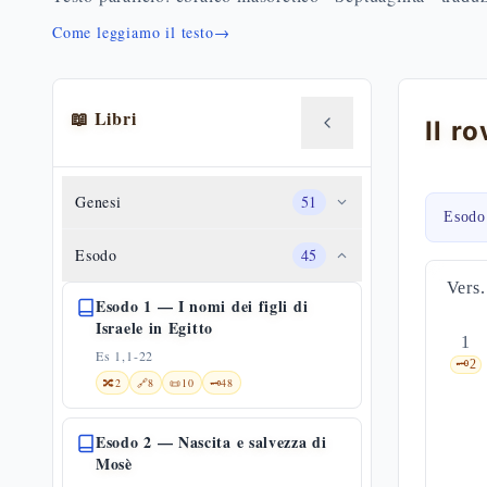
Come leggiamo il testo
→
📖 Libri
Genesi
51
Esodo
Esodo
45
Vers.
Esodo 1 — I nomi dei figli di
Israele in Egitto
1
Es 1,1-22
🗝️
2
🔀
2
🔗
8
📜
10
🗝️
48
Esodo 2 — Nascita e salvezza di
Mosè