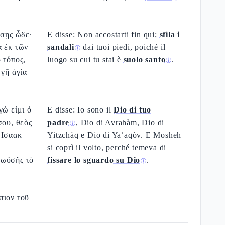
;
ίσῃς ὧδε·
E disse: Non accostarti fin qui;
sfila i
α ἐκ τῶν
sandali
dai tuoi piedi, poiché il
ⓘ
 τόπος,
luogo su cui tu stai è
suolo santo
.
ⓘ
 γῆ ἁγία
γώ εἰμι ὁ
E disse: Io sono il
Dio di tuo
σου, θεὸς
padre
, Dio di Avrahàm, Dio di
ⓘ
 Ισαακ
Yitzchàq e Dio di Yaʿaqòv. E Mosheh
si coprì il volto, perché temeva di
Μωϋσῆς τὸ
fissare lo sguardo su Dio
.
ⓘ
πιον τοῦ