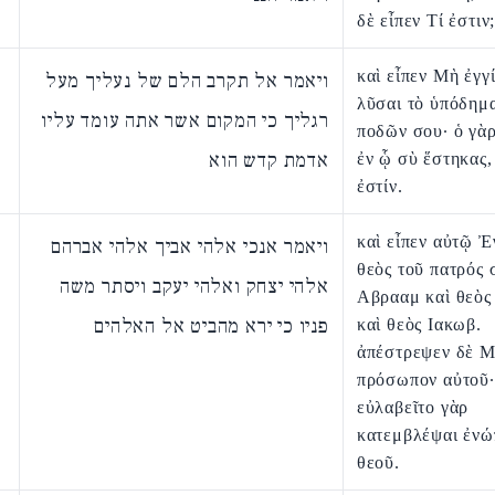
δὲ εἶπεν Τί ἐστιν
καὶ εἶπεν Μὴ ἐγγ
ויאמר אל תקרב הלם של נעליך מעל
λῦσαι τὸ ὑπόδημ
רגליך כי המקום אשר אתה עומד עליו
ποδῶν σου· ὁ γὰρ
אדמת קדש הוא
ἐν ᾧ σὺ ἕστηκας,
ἐστίν.
καὶ εἶπεν αὐτῷ Ἐ
ויאמר אנכי אלהי אביך אלהי אברהם
θεὸς τοῦ πατρός 
אלהי יצחק ואלהי יעקב ויסתר משה
Αβρααμ καὶ θεὸς
פניו כי ירא מהביט אל האלהים
καὶ θεὸς Ιακωβ.
ἀπέστρεψεν δὲ 
πρόσωπον αὐτοῦ·
εὐλαβεῖτο γὰρ
κατεμβλέψαι ἐνώ
θεοῦ.