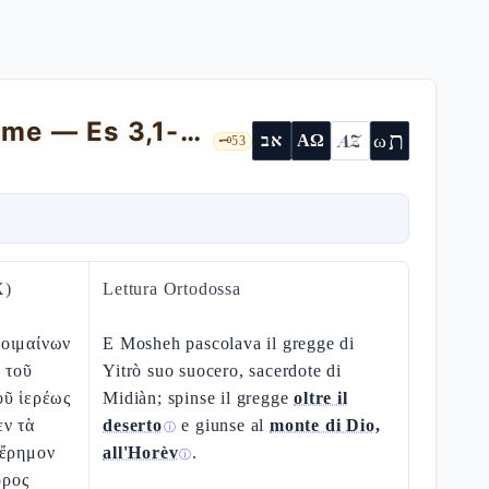
Il roveto ardente e la rivelazione del Nome — Es 3,1-22
ת
AZ
ω
אב
ΑΩ
🗝️
53
X)
Lettura Ortodossa
οιμαίνων
E Mosheh pascolava il gregge di
 τοῦ
Yitrò suo suocero, sacerdote di
οῦ ἱερέως
Midiàn; spinse il gregge
oltre il
εν τὰ
deserto
e giunse al
monte di Dio,
ⓘ
 ἔρημον
all'Horèv
.
ⓘ
ὄρος