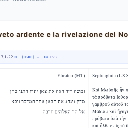
 3,1-22
·
·
MT (OSHB) + LXX
1
/
23
Ebraico (MT)
Septuaginta (LX
Καὶ Μωϋσῆς ἦν π
ומשה היה רעה את צאן יתרו חתנו כהן
τὰ πρόβατα Ιοθορ
מדין וינהג את הצאן אחר המדבר ויבא
γαμβροῦ αὐτοῦ τ
אל הר האלהים חרבה
Μαδιαμ καὶ ἤγαγ
πρόβατα ὑπὸ τὴν
καὶ ἦλθεν εἰς τὸ 