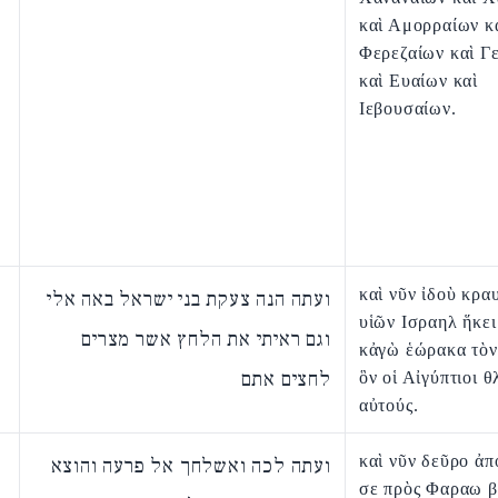
καὶ Αμορραίων κ
Φερεζαίων καὶ Γ
καὶ Ευαίων καὶ
Ιεβουσαίων.
καὶ νῦν ἰδοὺ κρα
ועתה הנה צעקת בני ישראל באה אלי
υἱῶν Ισραηλ ἥκει
וגם ראיתי את הלחץ אשר מצרים
κἀγὼ ἑώρακα τὸν
לחצים אתם
ὃν οἱ Αἰγύπτιοι θ
αὐτούς.
καὶ νῦν δεῦρο ἀ
ועתה לכה ואשלחך אל פרעה והוצא
σε πρὸς Φαραω β