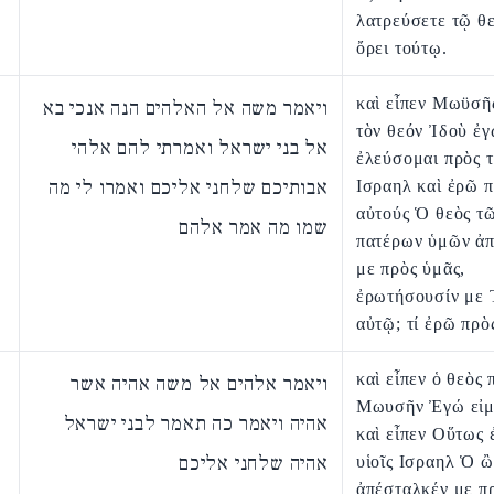
λατρεύσετε τῷ θ
ὄρει τούτῳ.
καὶ εἶπεν Μωϋσῆ
ויאמר משה אל האלהים הנה אנכי בא
τὸν θεόν Ἰδοὺ ἐ
אל בני ישראל ואמרתי להם אלהי
ἐλεύσομαι πρὸς τ
אבותיכם שלחני אליכם ואמרו לי מה
Ισραηλ καὶ ἐρῶ 
αὐτούς Ὁ θεὸς τ
שמו מה אמר אלהם
πατέρων ὑμῶν ἀ
με πρὸς ὑμᾶς,
ἐρωτήσουσίν με 
αὐτῷ; τί ἐρῶ πρὸ
καὶ εἶπεν ὁ θεὸς 
ויאמר אלהים אל משה אהיה אשר
Μωυσῆν Ἐγώ εἰμι
אהיה ויאמר כה תאמר לבני ישראל
καὶ εἶπεν Οὕτως ἐ
אהיה שלחני אליכם
υἱοῖς Ισραηλ Ὁ ὢ
ἀπέσταλκέν με π