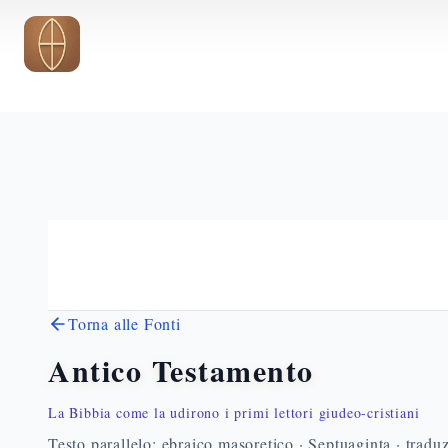
Vai al contenuto principale
Torna alle Fonti
Antico Testamento
La Bibbia come la udirono i primi lettori giudeo-cristiani
Testo parallelo: ebraico masoretico · Septuaginta · traduz