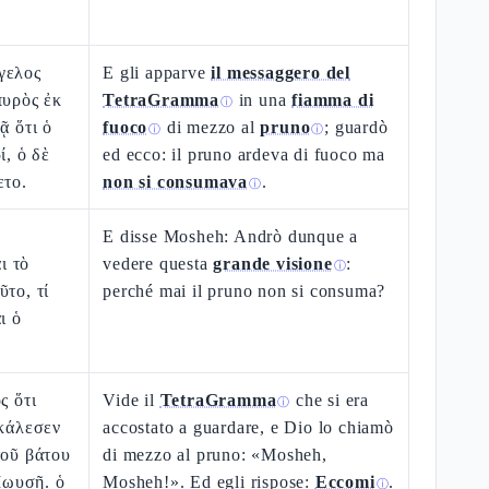
γελος
E gli apparve
il messaggero del
πυρὸς ἐκ
TetraGramma
in una
fiamma di
ⓘ
ᾷ ὅτι ὁ
fuoco
di mezzo al
pruno
; guardò
ⓘ
ⓘ
ί, ὁ δὲ
ed ecco: il pruno ardeva di fuoco ma
ετο.
non si consumava
.
ⓘ
E disse Mosheh: Andrò dunque a
ι τὸ
vedere questa
grande visione
:
ⓘ
ῦτο, τί
perché mai il pruno non si consuma?
ι ὁ
ς ὅτι
Vide il
TetraGramma
che si era
ⓘ
ἐκάλεσεν
accostato a guardare, e Dio lo chiamò
τοῦ βάτου
di mezzo al pruno: «Mosheh,
ωυσῆ. ὁ
Mosheh!». Ed egli rispose:
Eccomi
.
ⓘ