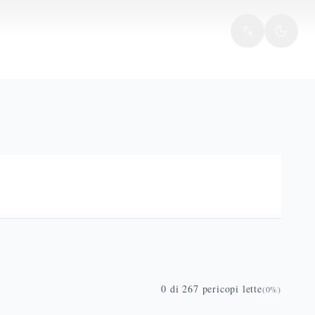
0
di
267
pericopi lette
(
0
%)