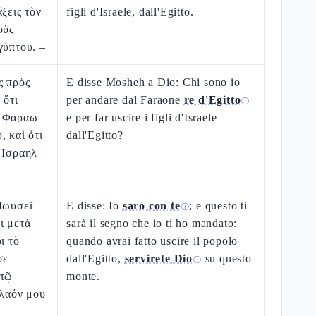
ξεις τὸν
figli d'Israele, dall'Egitto.
οὺς
γύπτου. –
ς πρὸς
E disse Mosheh a Dio: Chi sono io
 ὅτι
per andare dal Faraone
re d'Egitto
ⓘ
ς Φαραω
e per far uscire i figli d'Israele
, καὶ ὅτι
dall'Egitto?
 Ισραηλ
Μωυσεῖ
E disse: Io
sarò con te
; e questo ti
ⓘ
ι μετὰ
sarà il segno che io ti ho mandato:
ι τὸ
quando avrai fatto uscire il popolo
σε
dall'Egitto,
servirete Dio
su questo
ⓘ
 τῷ
monte.
 λαόν μου