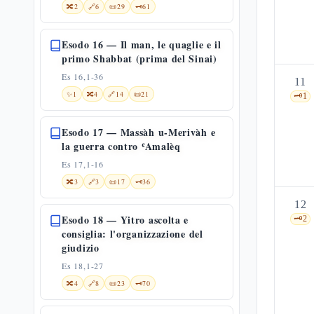
🔀
2
🔗
6
📜
29
🗝️
61
Esodo 16 — Il man, le quaglie e il
primo Shabbat (prima del Sinai)
Es 16,1-36
11
✨
1
🔀
4
🔗
14
📜
21
🗝️
1
Esodo 17 — Massàh u-Merivàh e
la guerra contro ʿAmalèq
Es 17,1-16
🔀
3
🔗
3
📜
17
🗝️
36
12
Esodo 18 — Yitro ascolta e
🗝️
2
consiglia: l'organizzazione del
giudizio
Es 18,1-27
🔀
4
🔗
8
📜
23
🗝️
70