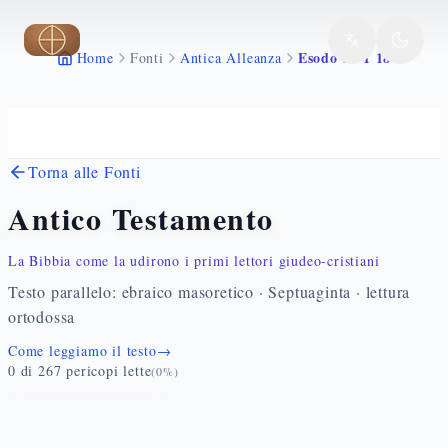
Vai al contenuto principale
Esodo 24 1 18
Home
Fonti
Antica Alleanza
Torna alle Fonti
Antico Testamento
La Bibbia come la udirono i primi lettori giudeo-cristiani
Testo parallelo: ebraico masoretico · Septuaginta · lettura
ortodossa
Come leggiamo il testo
→
0
di
267
pericopi lette
(
0
%)