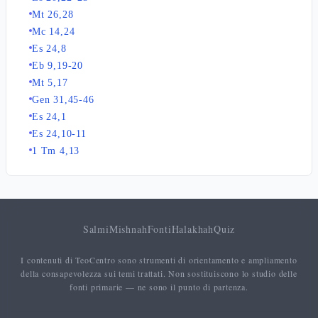
Mt 26,28
Mc 14,24
Es 24,8
Eb 9,19-20
Mt 5,17
Gen 31,45-46
Es 24,1
Es 24,10-11
1 Tm 4,13
Salmi
Mishnah
Fonti
Halakhah
Quiz
I contenuti di TeoCentro sono strumenti di orientamento e ampliamento
della consapevolezza sui temi trattati. Non sostituiscono lo studio delle
fonti primarie — ne sono il punto di partenza.