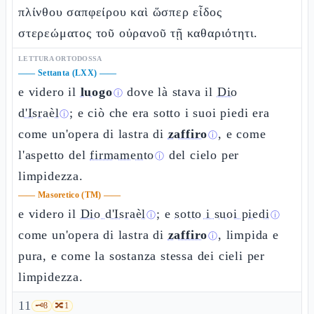
πλίνθου σαπφείρου καὶ ὥσπερ εἶδος
στερεώματος τοῦ οὐρανοῦ τῇ καθαριότητι.
LETTURA ORTODOSSA
——
Settanta (LXX)
——
e videro il
luogo
dove là stava il
Dio
ⓘ
d'Israèl
; e ciò che era sotto i suoi piedi era
ⓘ
come un'opera di lastra di
zaffiro
, e come
ⓘ
l'aspetto del
firmamento
del cielo per
ⓘ
limpidezza.
——
Masoretico (TM)
——
e videro il
Dio d'Israèl
; e
sotto i suoi piedi
ⓘ
ⓘ
come un'opera di lastra di
zaffiro
, limpida e
ⓘ
pura, e come la sostanza stessa dei cieli per
limpidezza.
11
🗝️
8
🔀
1