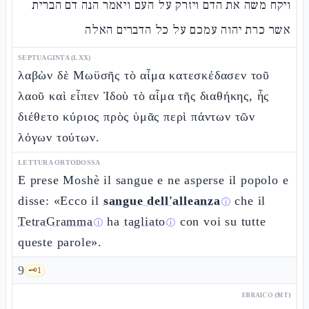
ויקח משה את הדם ויזרק על העם ויאמר הנה דם הברית
אשר כרת יהוה עמכם על כל הדברים האלה
SEPTUAGINTA (LXX)
λαβὼν δὲ Μωϋσῆς τὸ αἷμα κατεσκέδασεν τοῦ
λαοῦ καὶ εἶπεν Ἰδοὺ τὸ αἷμα τῆς διαθήκης, ἧς
διέθετο κύριος πρὸς ὑμᾶς περὶ πάντων τῶν
λόγων τούτων.
LETTURA ORTODOSSA
E prese Moshè il sangue e ne asperse il popolo e
disse: «Ecco il
sangue dell'alleanza
che il
ⓘ
TetraGramma
ha
tagliato
con voi su tutte
ⓘ
ⓘ
queste parole».
9
🗝️
1
EBRAICO (MT)