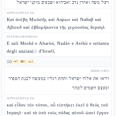
ויעל משה ואהרן נדב ואביהוא ושבעים מזקני ישראל
SEPTUAGINTA (LXX)
Καὶ ἀνέβη Μωϋσῆς καὶ Ααρων καὶ Ναδαβ καὶ
Αβιουδ καὶ ἑβδομήκοντα τῆς γερουσίας Ισραηλ
LETTURA ORTODOSSA
E salì Moshè e Aharòn, Nadàv e Avihù e settanta
degli
anziani
d'Israèl,
ⓘ
10
🗝️
7
🔀
1
📜
1
EBRAICO (MT)
ויראו את אלהי ישראל ותחת רגליו כמעשה לבנת הספיר
וכעצם השמים לטהר
SEPTUAGINTA (LXX)
καὶ εἶδον τὸν τόπον, οὗ εἱστήκει ἐκεῖ ὁ θεὸς τοῦ
Ισραηλ· καὶ τὰ ὑπὸ τοὺς πόδας αὐτοῦ ὡσεὶ ἔργον