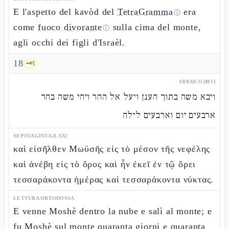
E l'aspetto del kavòd del
TetraGramma
era
ⓘ
come
fuoco divorante
sulla cima del monte,
ⓘ
agli occhi dei figli d'Israèl.
18
🗝️
1
EBRAICO (MT)
ויבא משה בתוך הענן ויעל אל ההר ויהי משה בהר
ארבעים יום וארבעים לילה
SEPTUAGINTA (LXX)
καὶ εἰσῆλθεν Μωϋσῆς εἰς τὸ μέσον τῆς νεφέλης
καὶ ἀνέβη εἰς τὸ ὄρος καὶ ἦν ἐκεῖ ἐν τῷ ὄρει
τεσσαράκοντα ἡμέρας καὶ τεσσαράκοντα νύκτας.
LETTURA ORTODOSSA
E venne Moshè dentro la nube e salì al monte; e
fu Moshè sul monte
quaranta giorni e quaranta