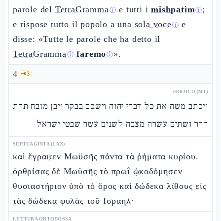
parole del
TetraGramma
e tutti i
mishpatìm
;
ⓘ
ⓘ
e rispose tutto il popolo a
una sola voce
e
ⓘ
disse: «Tutte le parole che ha detto il
TetraGramma
faremo
».
ⓘ
ⓘ
4
🗝️
3
EBRAICO (MT)
ויכתב משה את כל דברי יהוה וישכם בבקר ויבן מזבח תחת
ההר ושתים עשרה מצבה לשנים עשר שבטי ישראל
SEPTUAGINTA (LXX)
καὶ ἔγραψεν Μωϋσῆς πάντα τὰ ῥήματα κυρίου.
ὀρθρίσας δὲ Μωϋσῆς τὸ πρωῒ ᾠκοδόμησεν
θυσιαστήριον ὑπὸ τὸ ὄρος καὶ δώδεκα λίθους εἰς
τὰς δώδεκα φυλὰς τοῦ Ισραηλ·
LETTURA ORTODOSSA