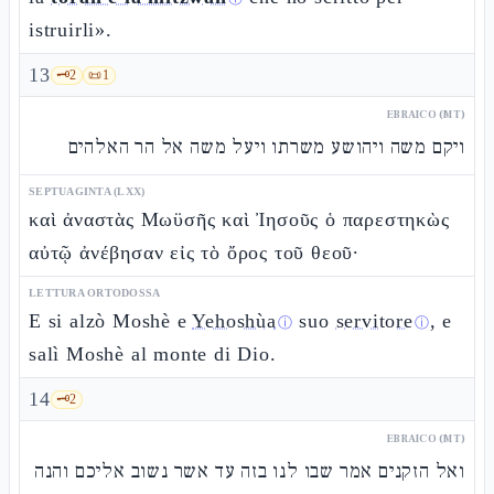
istruirli».
13
🗝️
2
📜
1
EBRAICO (MT)
ויקם משה ויהושע משרתו ויעל משה אל הר האלהים
SEPTUAGINTA (LXX)
καὶ ἀναστὰς Μωϋσῆς καὶ Ἰησοῦς ὁ παρεστηκὼς
αὐτῷ ἀνέβησαν εἰς τὸ ὄρος τοῦ θεοῦ·
LETTURA ORTODOSSA
E si alzò Moshè e
Yehoshùa
suo
servitore
, e
ⓘ
ⓘ
salì Moshè al monte di Dio.
14
🗝️
2
EBRAICO (MT)
ואל הזקנים אמר שבו לנו בזה עד אשר נשוב אליכם והנה