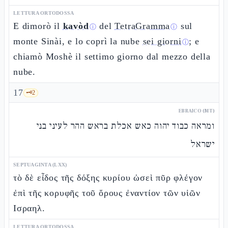
LETTURA ORTODOSSA
E dimorò il
kavòd
del
TetraGramma
sul
ⓘ
ⓘ
monte Sinài, e lo coprì la nube
sei giorni
; e
ⓘ
chiamò Moshè il settimo giorno dal mezzo della
nube.
17
🗝️
2
EBRAICO (MT)
ומראה כבוד יהוה כאש אכלת בראש ההר לעיני בני
ישראל
SEPTUAGINTA (LXX)
τὸ δὲ εἶδος τῆς δόξης κυρίου ὡσεὶ πῦρ φλέγον
ἐπὶ τῆς κορυφῆς τοῦ ὄρους ἐναντίον τῶν υἱῶν
Ισραηλ.
LETTURA ORTODOSSA