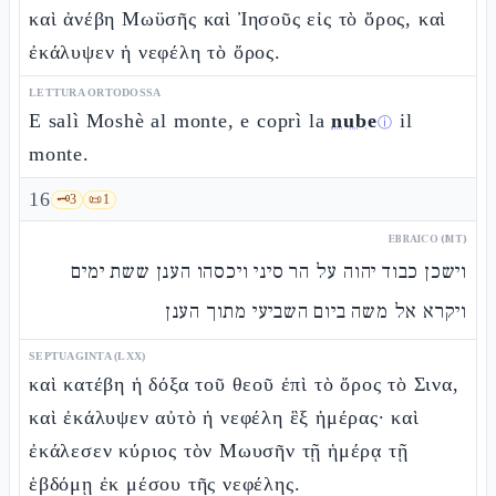
καὶ ἀνέβη Μωϋσῆς καὶ Ἰησοῦς εἰς τὸ ὄρος, καὶ
ἐκάλυψεν ἡ νεφέλη τὸ ὄρος.
LETTURA ORTODOSSA
E salì Moshè al monte, e coprì la
nube
il
ⓘ
monte.
16
🗝️
3
📜
1
EBRAICO (MT)
וישכן כבוד יהוה על הר סיני ויכסהו הענן ששת ימים
ויקרא אל משה ביום השביעי מתוך הענן
SEPTUAGINTA (LXX)
καὶ κατέβη ἡ δόξα τοῦ θεοῦ ἐπὶ τὸ ὄρος τὸ Σινα,
καὶ ἐκάλυψεν αὐτὸ ἡ νεφέλη ἓξ ἡμέρας· καὶ
ἐκάλεσεν κύριος τὸν Μωυσῆν τῇ ἡμέρᾳ τῇ
ἑβδόμῃ ἐκ μέσου τῆς νεφέλης.