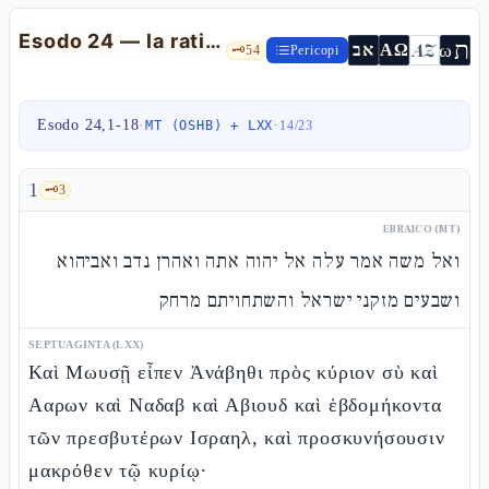
Esodo 24 — la ratifica dell'alleanza e la crux di Es 24,1
ת
AZ
ω
אב
ΑΩ
🗝️
54
Pericopi
Esodo 24,1-18
·
·
MT (OSHB) + LXX
14
/
23
1
🗝️
3
EBRAICO (MT)
ואל משה אמר עלה אל יהוה אתה ואהרן נדב ואביהוא
ושבעים מזקני ישראל והשתחויתם מרחק
SEPTUAGINTA (LXX)
Καὶ Μωυσῇ εἶπεν Ἀνάβηθι πρὸς κύριον σὺ καὶ
Ααρων καὶ Ναδαβ καὶ Αβιουδ καὶ ἑβδομήκοντα
τῶν πρεσβυτέρων Ισραηλ, καὶ προσκυνήσουσιν
μακρόθεν τῷ κυρίῳ·