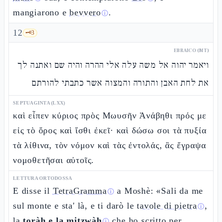
mangiarono e
bevvero
.
ⓘ
12
🗝️
3
EBRAICO (MT)
ויאמר יהוה אל משה עלה אלי ההרה והיה שם ואתנה לך
את לחת האבן והתורה והמצוה אשר כתבתי להורתם
SEPTUAGINTA (LXX)
καὶ εἶπεν κύριος πρὸς Μωυσῆν Ἀνάβηθι πρός με
εἰς τὸ ὄρος καὶ ἴσθι ἐκεῖ· καὶ δώσω σοι τὰ πυξία
τὰ λίθινα, τὸν νόμον καὶ τὰς ἐντολάς, ἃς ἔγραψα
νομοθετῆσαι αὐτοῖς.
LETTURA ORTODOSSA
E disse il
TetraGramma
a Moshè: «Sali da me
ⓘ
sul monte e sta' là, e ti darò le
tavole di pietra
,
ⓘ
la
toràh e la mitzwàh
che ho scritto per
ⓘ