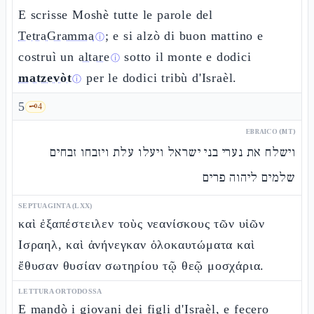
E scrisse Moshè tutte le parole del
TetraGramma
; e si alzò di buon mattino e
ⓘ
costruì un
altare
sotto il monte e dodici
ⓘ
matzevòt
per le dodici tribù d'Israèl.
ⓘ
5
🗝️
4
EBRAICO (MT)
וישלח את נערי בני ישראל ויעלו עלת ויזבחו זבחים
שלמים ליהוה פרים
SEPTUAGINTA (LXX)
καὶ ἐξαπέστειλεν τοὺς νεανίσκους τῶν υἱῶν
Ισραηλ, καὶ ἀνήνεγκαν ὁλοκαυτώματα καὶ
ἔθυσαν θυσίαν σωτηρίου τῷ θεῷ μοσχάρια.
LETTURA ORTODOSSA
E mandò i giovani dei figli d'Israèl, e fecero