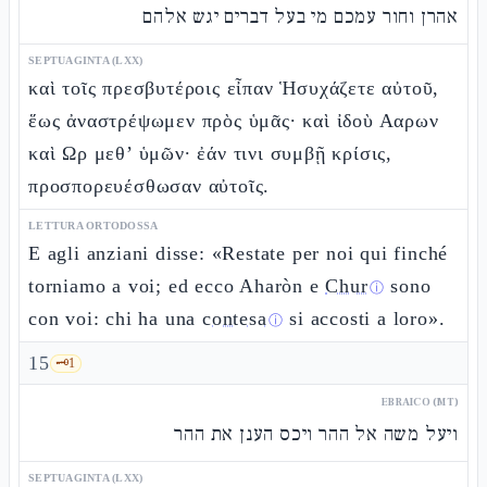
אהרן וחור עמכם מי בעל דברים יגש אלהם
SEPTUAGINTA (LXX)
καὶ τοῖς πρεσβυτέροις εἶπαν Ἡσυχάζετε αὐτοῦ,
ἕως ἀναστρέψωμεν πρὸς ὑμᾶς· καὶ ἰδοὺ Ααρων
καὶ Ωρ μεθ’ ὑμῶν· ἐάν τινι συμβῇ κρίσις,
προσπορευέσθωσαν αὐτοῖς.
LETTURA ORTODOSSA
E agli anziani disse: «Restate per noi qui finché
torniamo a voi; ed ecco Aharòn e
Chur
sono
ⓘ
con voi: chi ha una
contesa
si accosti a loro».
ⓘ
15
🗝️
1
EBRAICO (MT)
ויעל משה אל ההר ויכס הענן את ההר
SEPTUAGINTA (LXX)