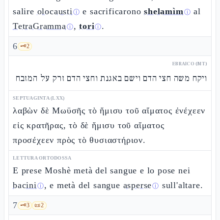
salire
olocausti
e sacrificarono
shelamìm
al
ⓘ
ⓘ
TetraGramma
,
tori
.
ⓘ
ⓘ
6
🗝️
2
EBRAICO (MT)
ויקח משה חצי הדם וישם באגנת וחצי הדם זרק על המזבח
SEPTUAGINTA (LXX)
λαβὼν δὲ Μωϋσῆς τὸ ἥμισυ τοῦ αἵματος ἐνέχεεν
εἰς κρατῆρας, τὸ δὲ ἥμισυ τοῦ αἵματος
προσέχεεν πρὸς τὸ θυσιαστήριον.
LETTURA ORTODOSSA
E prese Moshè metà del sangue e lo pose nei
bacini
, e metà del sangue
asperse
sull'altare.
ⓘ
ⓘ
7
🗝️
3
📜
2