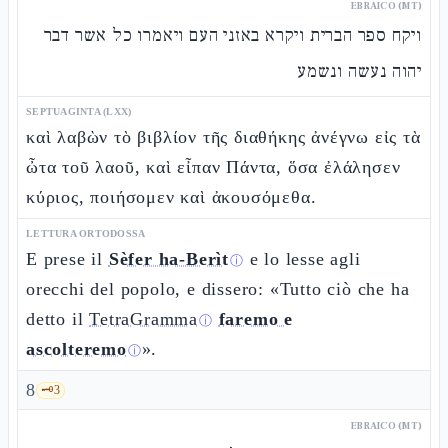
EBRAICO (MT)
ויקח ספר הברית ויקרא באזני העם ויאמרו כל אשר דבר
יהוה נעשה ונשמע
SEPTUAGINTA (LXX)
καὶ λαβὼν τὸ βιβλίον τῆς διαθήκης ἀνέγνω εἰς τὰ
ὦτα τοῦ λαοῦ, καὶ εἶπαν Πάντα, ὅσα ἐλάλησεν
κύριος, ποιήσομεν καὶ ἀκουσόμεθα.
LETTURA ORTODOSSA
E prese il
Sèfer ha-Berìt
e lo lesse agli
ⓘ
orecchi del popolo, e dissero: «Tutto ciò che ha
detto il
TetraGramma
faremo e
ⓘ
ascolteremo
».
ⓘ
8
🗝️
3
EBRAICO (MT)