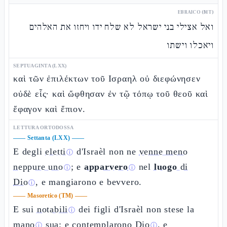
EBRAICO (MT)
ואל אצילי בני ישראל לא שלח ידו ויחזו את האלהים
ויאכלו וישתו
SEPTUAGINTA (LXX)
καὶ τῶν ἐπιλέκτων τοῦ Ισραηλ οὐ διεφώνησεν
οὐδὲ εἷς· καὶ ὤφθησαν ἐν τῷ τόπῳ τοῦ θεοῦ καὶ
ἔφαγον καὶ ἔπιον.
LETTURA ORTODOSSA
——
Settanta (LXX)
——
E degli
eletti
d'Israèl non ne
venne meno
ⓘ
neppure uno
; e
apparvero
nel
luogo
di
ⓘ
ⓘ
Dio
, e mangiarono e bevvero.
ⓘ
——
Masoretico (TM)
——
E sui
notabili
dei figli d'Israèl non stese la
ⓘ
mano
sua; e contemplarono
Dio
, e
ⓘ
ⓘ