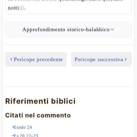
notti
.
ⓘ
Approfondimento storico-halakhico
Pericope precedente
Pericope successiva
Riferimenti biblici
Citati nel commento
Esodo 24
Es 20,22–23