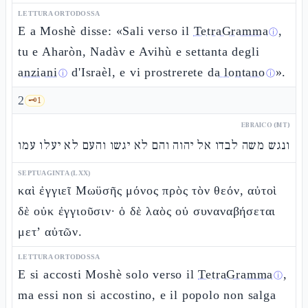
LETTURA ORTODOSSA
E a Moshè disse: «Sali verso il
TetraGramma
,
ⓘ
tu e Aharòn, Nadàv e Avihù e settanta degli
anziani
d'Israèl, e vi prostrerete
da lontano
».
ⓘ
ⓘ
2
🗝️
1
EBRAICO (MT)
ונגש משה לבדו אל יהוה והם לא יגשו והעם לא יעלו עמו
SEPTUAGINTA (LXX)
καὶ ἐγγιεῖ Μωϋσῆς μόνος πρὸς τὸν θεόν, αὐτοὶ
δὲ οὐκ ἐγγιοῦσιν· ὁ δὲ λαὸς οὐ συναναβήσεται
μετ’ αὐτῶν.
LETTURA ORTODOSSA
E si accosti Moshè solo verso il
TetraGramma
,
ⓘ
ma essi non si accostino, e il popolo non salga