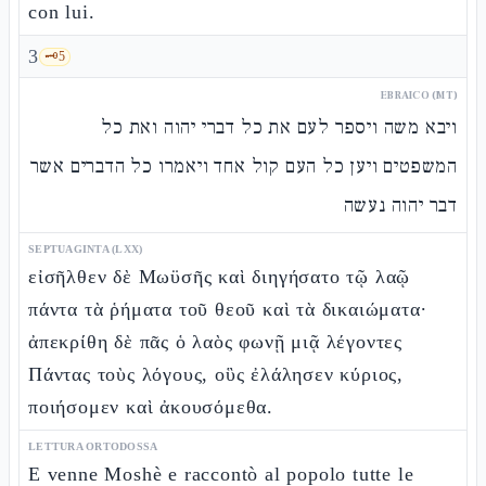
con lui.
3
🗝️
5
EBRAICO (MT)
ויבא משה ויספר לעם את כל דברי יהוה ואת כל
המשפטים ויען כל העם קול אחד ויאמרו כל הדברים אשר
דבר יהוה נעשה
SEPTUAGINTA (LXX)
εἰσῆλθεν δὲ Μωϋσῆς καὶ διηγήσατο τῷ λαῷ
πάντα τὰ ῥήματα τοῦ θεοῦ καὶ τὰ δικαιώματα·
ἀπεκρίθη δὲ πᾶς ὁ λαὸς φωνῇ μιᾷ λέγοντες
Πάντας τοὺς λόγους, οὓς ἐλάλησεν κύριος,
ποιήσομεν καὶ ἀκουσόμεθα.
LETTURA ORTODOSSA
E venne Moshè e raccontò al popolo tutte le