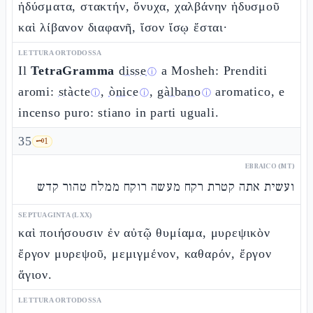
ἡδύσματα, στακτήν, ὄνυχα, χαλβάνην ἡδυσμοῦ
καὶ λίβανον διαφανῆ, ἴσον ἴσῳ ἔσται·
LETTURA ORTODOSSA
Il
TetraGramma
disse
a Mosheh: Prenditi
ⓘ
aromi:
stàcte
,
ònice
,
gàlbano
aromatico, e
ⓘ
ⓘ
ⓘ
incenso puro: stiano in parti uguali.
35
🗝️
1
EBRAICO (MT)
ועשית אתה קטרת רקח מעשה רוקח ממלח טהור קדש
SEPTUAGINTA (LXX)
καὶ ποιήσουσιν ἐν αὐτῷ θυμίαμα, μυρεψικὸν
ἔργον μυρεψοῦ, μεμιγμένον, καθαρόν, ἔργον
ἅγιον.
LETTURA ORTODOSSA