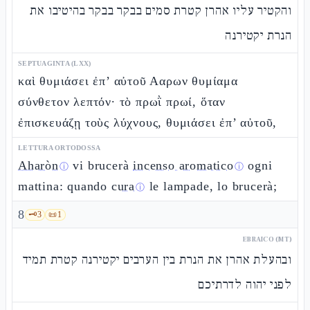
והקטיר עליו אהרן קטרת סמים בבקר בבקר בהיטיבו את
הנרת יקטירנה
SEPTUAGINTA (LXX)
καὶ θυμιάσει ἐπ’ αὐτοῦ Ααρων θυμίαμα
σύνθετον λεπτόν· τὸ πρωῒ πρωί, ὅταν
ἐπισκευάζῃ τοὺς λύχνους, θυμιάσει ἐπ’ αὐτοῦ,
LETTURA ORTODOSSA
Aharòn
vi brucerà
incenso aromatico
ogni
ⓘ
ⓘ
mattina: quando
cura
le lampade, lo brucerà;
ⓘ
8
🗝️
3
📜
1
EBRAICO (MT)
ובהעלת אהרן את הנרת בין הערבים יקטירנה קטרת תמיד
לפני יהוה לדרתיכם