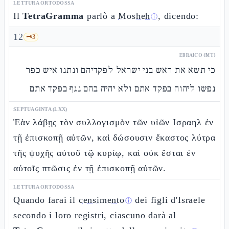
LETTURA ORTODOSSA
Il
TetraGramma
parlò a
Mosheh
, dicendo:
ⓘ
12
🗝️
3
EBRAICO (MT)
כי תשא את ראש בני ישראל לפקדיהם ונתנו איש כפר
נפשו ליהוה בפקד אתם ולא יהיה בהם נגף בפקד אתם
SEPTUAGINTA (LXX)
Ἐὰν λάβῃς τὸν συλλογισμὸν τῶν υἱῶν Ισραηλ ἐν
τῇ ἐπισκοπῇ αὐτῶν, καὶ δώσουσιν ἕκαστος λύτρα
τῆς ψυχῆς αὐτοῦ τῷ κυρίῳ, καὶ οὐκ ἔσται ἐν
αὐτοῖς πτῶσις ἐν τῇ ἐπισκοπῇ αὐτῶν.
LETTURA ORTODOSSA
Quando farai il
censimento
dei figli d'Israele
ⓘ
secondo i loro registri, ciascuno darà al