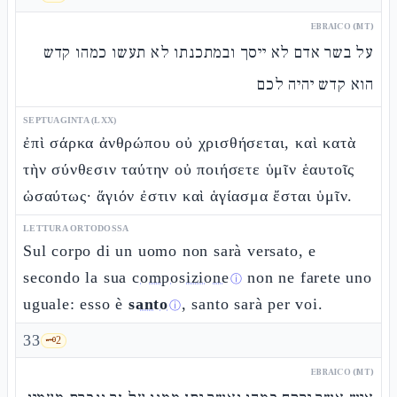
EBRAICO (MT)
על בשר אדם לא ייסך ובמתכנתו לא תעשו כמהו קדש
הוא קדש יהיה לכם
SEPTUAGINTA (LXX)
ἐπὶ σάρκα ἀνθρώπου οὐ χρισθήσεται, καὶ κατὰ
τὴν σύνθεσιν ταύτην οὐ ποιήσετε ὑμῖν ἑαυτοῖς
ὡσαύτως· ἅγιόν ἐστιν καὶ ἁγίασμα ἔσται ὑμῖν.
LETTURA ORTODOSSA
Sul corpo di un uomo non sarà versato, e
secondo la sua
composizione
non ne farete uno
ⓘ
uguale: esso è
santo
, santo sarà per voi.
ⓘ
33
🗝️
2
EBRAICO (MT)