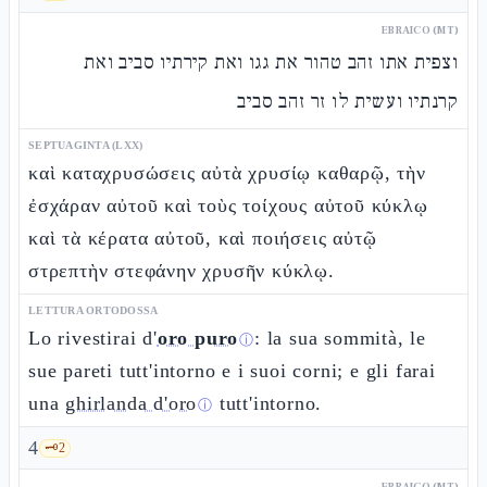
EBRAICO (MT)
וצפית אתו זהב טהור את גגו ואת קירתיו סביב ואת
קרנתיו ועשית לו זר זהב סביב
SEPTUAGINTA (LXX)
καὶ καταχρυσώσεις αὐτὰ χρυσίῳ καθαρῷ, τὴν
ἐσχάραν αὐτοῦ καὶ τοὺς τοίχους αὐτοῦ κύκλῳ
καὶ τὰ κέρατα αὐτοῦ, καὶ ποιήσεις αὐτῷ
στρεπτὴν στεφάνην χρυσῆν κύκλῳ.
LETTURA ORTODOSSA
Lo rivestirai d'
oro puro
: la sua sommità, le
ⓘ
sue pareti tutt'intorno e i suoi corni; e gli farai
una
ghirlanda d'oro
tutt'intorno.
ⓘ
4
🗝️
2
EBRAICO (MT)