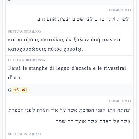
EBRAICO (MT)
ועשית את הבדים עצי שטים וצפית אתם זהב
SEPTUAGINTA (LXX)
καὶ ποιήσεις σκυτάλας ἐκ ξύλων ἀσήπτων καὶ
καταχρυσώσεις αὐτὰς χρυσίῳ.
LETTURA ORTODOSSA
Farai le stanghe di legno d'acacia e le rivestirai
d'oro.
6
🗝️
5
🔀
1
EBRAICO (MT)
ונתתה אתו לפני הפרכת אשר על ארן העדת לפני הכפרת
אשר על העדת אשר אועד לך שמה
SEPTUAGINTA (LXX)