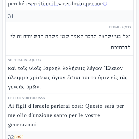
perché
esercitino il sacerdozio per me
.
ⓘ
31
EBRAICO (MT)
ואל בני ישראל תדבר לאמר שמן משחת קדש יהיה זה לי
לדרתיכם
SEPTUAGINTA (LXX)
καὶ τοῖς υἱοῖς Ισραηλ λαλήσεις λέγων Ἔλαιον
ἄλειμμα χρίσεως ἅγιον ἔσται τοῦτο ὑμῖν εἰς τὰς
γενεὰς ὑμῶν.
LETTURA ORTODOSSA
Ai figli d'Israele parlerai così: Questo sarà per
me olio d'unzione santo per le vostre
generazioni.
32
🗝️
2