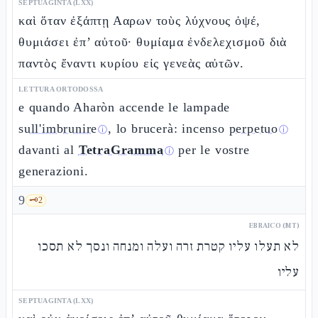
SEPTUAGINTA (LXX)
καὶ ὅταν ἐξάπτῃ Ααρων τοὺς λύχνους ὀψέ,
θυμιάσει ἐπ’ αὐτοῦ· θυμίαμα ἐνδελεχισμοῦ διὰ
παντὸς ἔναντι κυρίου εἰς γενεὰς αὐτῶν.
LETTURA ORTODOSSA
e quando Aharòn accende le lampade
sull'imbrunire
, lo brucerà: incenso
perpetuo
ⓘ
ⓘ
davanti al
TetraGramma
per le vostre
ⓘ
generazioni.
9
🗝️
2
EBRAICO (MT)
לא תעלו עליו קטרת זרה ועלה ומנחה ונסך לא תסכו
עליו
SEPTUAGINTA (LXX)