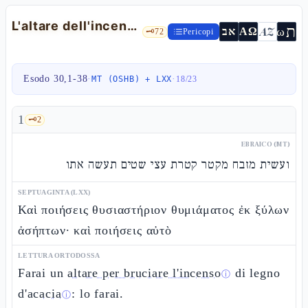
L'altare dell'incenso, il mezzo siclo, la conca e gli unguenti santi — Es 30,1-38
ת
AZ
ω
אב
ΑΩ
🗝️
72
Pericopi
Esodo 30,1-38
·
·
MT (OSHB) + LXX
18
/
23
1
🗝️
2
EBRAICO (MT)
ועשית מזבח מקטר קטרת עצי שטים תעשה אתו
SEPTUAGINTA (LXX)
Καὶ ποιήσεις θυσιαστήριον θυμιάματος ἐκ ξύλων
ἀσήπτων· καὶ ποιήσεις αὐτὸ
LETTURA ORTODOSSA
Farai un
altare per bruciare l'incenso
di legno
ⓘ
d'
acacia
: lo farai.
ⓘ