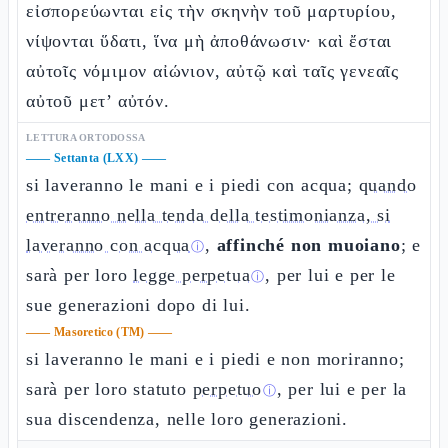
εἰσπορεύωνται εἰς τὴν σκηνὴν τοῦ μαρτυρίου,
νίψονται ὕδατι, ἵνα μὴ ἀποθάνωσιν· καὶ ἔσται
αὐτοῖς νόμιμον αἰώνιον, αὐτῷ καὶ ταῖς γενεαῖς
αὐτοῦ μετ’ αὐτόν.
LETTURA ORTODOSSA
——
Settanta (LXX)
——
si laveranno le mani e i piedi con acqua;
quando
entreranno nella tenda della testimonianza, si
laveranno con acqua
,
affinché non muoiano
; e
ⓘ
sarà per loro
legge perpetua
, per lui e per le
ⓘ
sue generazioni dopo di lui.
——
Masoretico (TM)
——
si laveranno le mani e i piedi e non moriranno;
sarà per loro statuto
perpetuo
, per lui e per la
ⓘ
sua discendenza, nelle loro generazioni.