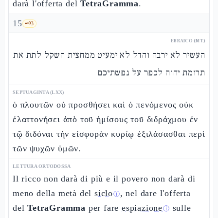
darà l'offerta del
TetraGramma
.
15
🗝️
3
EBRAICO (MT)
העשיר לא ירבה והדל לא ימעיט ממחצית השקל לתת את
תרומת יהוה לכפר על נפשתיכם
SEPTUAGINTA (LXX)
ὁ πλουτῶν οὐ προσθήσει καὶ ὁ πενόμενος οὐκ
ἐλαττονήσει ἀπὸ τοῦ ἡμίσους τοῦ διδράχμου ἐν
τῷ διδόναι τὴν εἰσφορὰν κυρίῳ ἐξιλάσασθαι περὶ
τῶν ψυχῶν ὑμῶν.
LETTURA ORTODOSSA
Il ricco non darà di più e il povero non darà di
meno della metà del
siclo
, nel dare l'offerta
ⓘ
del
TetraGramma
per fare
espiazione
sulle
ⓘ