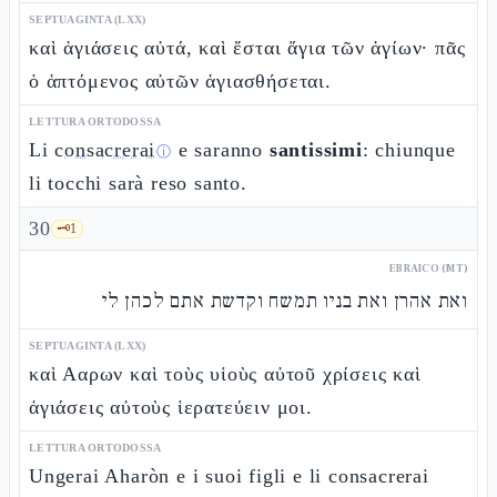
SEPTUAGINTA (LXX)
καὶ ἁγιάσεις αὐτά, καὶ ἔσται ἅγια τῶν ἁγίων· πᾶς
ὁ ἁπτόμενος αὐτῶν ἁγιασθήσεται.
LETTURA ORTODOSSA
Li
consacrerai
e saranno
santissimi
: chiunque
ⓘ
li tocchi sarà reso santo.
30
🗝️
1
EBRAICO (MT)
ואת אהרן ואת בניו תמשח וקדשת אתם לכהן לי
SEPTUAGINTA (LXX)
καὶ Ααρων καὶ τοὺς υἱοὺς αὐτοῦ χρίσεις καὶ
ἁγιάσεις αὐτοὺς ἱερατεύειν μοι.
LETTURA ORTODOSSA
Ungerai Aharòn e i suoi figli e li consacrerai