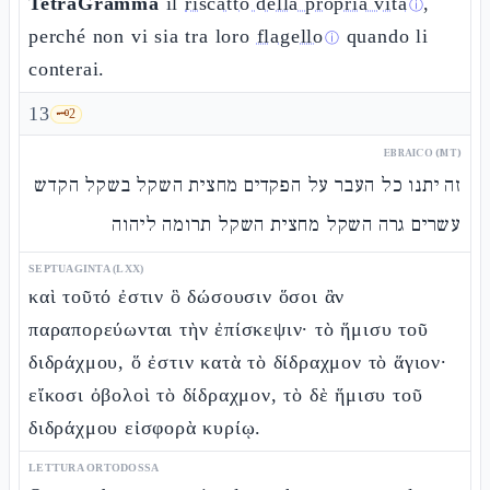
TetraGramma
il
riscatto della propria vita
,
ⓘ
perché non vi sia tra loro
flagello
quando li
ⓘ
conterai.
13
🗝️
2
EBRAICO (MT)
זה יתנו כל העבר על הפקדים מחצית השקל בשקל הקדש
עשרים גרה השקל מחצית השקל תרומה ליהוה
SEPTUAGINTA (LXX)
καὶ τοῦτό ἐστιν ὃ δώσουσιν ὅσοι ἂν
παραπορεύωνται τὴν ἐπίσκεψιν· τὸ ἥμισυ τοῦ
διδράχμου, ὅ ἐστιν κατὰ τὸ δίδραχμον τὸ ἅγιον·
εἴκοσι ὀβολοὶ τὸ δίδραχμον, τὸ δὲ ἥμισυ τοῦ
διδράχμου εἰσφορὰ κυρίῳ.
LETTURA ORTODOSSA