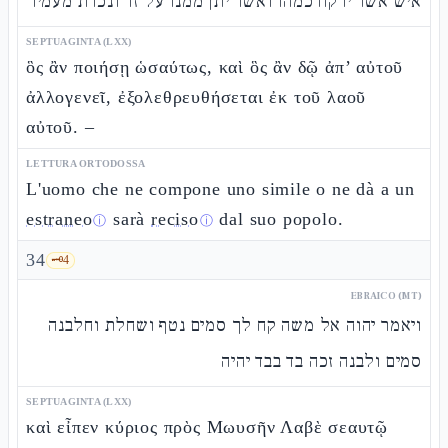
איש אשר ירקח כמהו ואשר יתן ממנו על זר ונכרת מעמיו
SEPTUAGINTA (LXX)
ὃς ἂν ποιήσῃ ὡσαύτως, καὶ ὃς ἂν δῷ ἀπ’ αὐτοῦ
ἀλλογενεῖ, ἐξολεθρευθήσεται ἐκ τοῦ λαοῦ
αὐτοῦ. –
LETTURA ORTODOSSA
L'uomo che ne compone uno simile o ne dà a un
estraneo
sarà
reciso
dal suo popolo.
ⓘ
ⓘ
34
🗝️
4
EBRAICO (MT)
ויאמר יהוה אל משה קח לך סמים נטף ושחלת וחלבנה
סמים ולבנה זכה בד בבד יהיה
SEPTUAGINTA (LXX)
καὶ εἶπεν κύριος πρὸς Μωυσῆν Λαβὲ σεαυτῷ