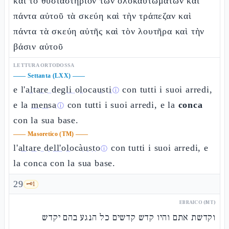
καὶ τὸ θυσιαστήριον τῶν ὁλοκαυτωμάτων καὶ
πάντα αὐτοῦ τὰ σκεύη καὶ τὴν τράπεζαν καὶ
πάντα τὰ σκεύη αὐτῆς καὶ τὸν λουτῆρα καὶ τὴν
βάσιν αὐτοῦ
LETTURA ORTODOSSA
——
Settanta (LXX)
——
e l'
altare degli olocausti
con tutti i suoi arredi,
ⓘ
e la
mensa
con tutti i suoi arredi, e la
conca
ⓘ
con la sua base.
——
Masoretico (TM)
——
l'
altare dell'olocàusto
con tutti i suoi arredi, e
ⓘ
la conca con la sua base.
29
🗝️
1
EBRAICO (MT)
וקדשת אתם והיו קדש קדשים כל הנגע בהם יקדש