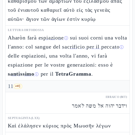
καθαρισμοῦ τῶν ἁμαρτιῶν τοῦ ἐξιλασμοῦ ἅπαξ
τοῦ ἐνιαυτοῦ καθαριεῖ αὐτὸ εἰς τὰς γενεὰς
αὐτῶν· ἅγιον τῶν ἁγίων ἐστὶν κυρίῳ
LETTURA ORTODOSSA
Aharòn farà
espiazione
sui suoi corni una volta
ⓘ
l'anno: col sangue del
sacrificio per il peccato
ⓘ
delle espiazioni, una volta l'anno, vi farà
espiazione per le vostre generazioni: esso è
santissimo
per il
TetraGramma
.
ⓘ
11
🗝️
1
EBRAICO (MT)
וידבר יהוה אל משה לאמר
SEPTUAGINTA (LXX)
Καὶ ἐλάλησεν κύριος πρὸς Μωυσῆν λέγων