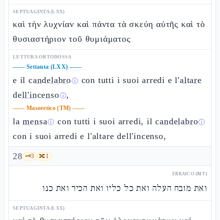
SEPTUAGINTA (LXX)
καὶ τὴν λυχνίαν καὶ πάντα τὰ σκεύη αὐτῆς καὶ τὸ
θυσιαστήριον τοῦ θυμιάματος
LETTURA ORTODOSSA
——
Settanta (LXX)
——
e il
candelabro
con tutti i suoi arredi e l'
altare
ⓘ
dell'incenso
,
ⓘ
——
Masoretico (TM)
——
la
mensa
con tutti i suoi arredi, il
candelabro
ⓘ
ⓘ
con i suoi arredi e l'altare dell'incenso,
28
🗝️
3
🔀
1
EBRAICO (MT)
ואת מזבח העלה ואת כל כליו ואת הכיר ואת כנו
SEPTUAGINTA (LXX)