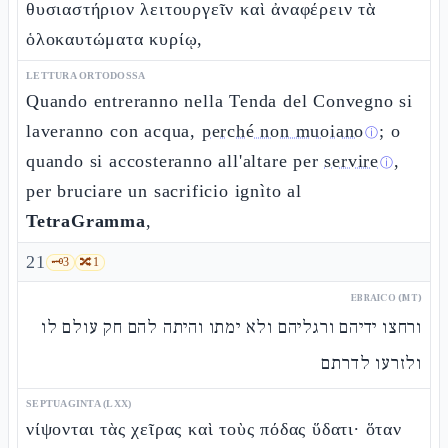
θυσιαστήριον λειτουργεῖν καὶ ἀναφέρειν τὰ
ὁλοκαυτώματα κυρίῳ,
LETTURA ORTODOSSA
Quando entreranno nella Tenda del Convegno si
laveranno con acqua,
perché non muoiano
; o
ⓘ
quando si accosteranno all'altare per
servire
,
ⓘ
per bruciare un sacrificio ignìto al
TetraGramma
,
21
🗝️
3
🔀
1
EBRAICO (MT)
ורחצו ידיהם ורגליהם ולא ימתו והיתה להם חק עולם לו
ולזרעו לדרתם
SEPTUAGINTA (LXX)
νίψονται τὰς χεῖρας καὶ τοὺς πόδας ὕδατι· ὅταν