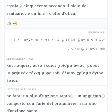
cassia
cinquecento secondo il siclo del
ⓘ
santuario, e un
hin
d'olio d'oliva;
ⓘ
25
🗝️
2
EBRAICO (MT)
ועשית אתו שמן משחת קדש רקח מרקחת מעשה רקח
שמן משחת קדש יהיה
SEPTUAGINTA (LXX)
καὶ ποιήσεις αὐτὸ ἔλαιον χρῖσμα ἅγιον, μύρον
μυρεψικὸν τέχνῃ μυρεψοῦ· ἔλαιον χρῖσμα ἅγιον
ἔσται.
LETTURA ORTODOSSA
ne farai un
olio d'unzione santo
, un
unguento
ⓘ
ⓘ
composto con l'arte del profumiere: sarà olio
d'unzione santo.