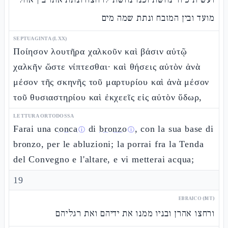
מועד ובין המזבח ונתת שמה מים
SEPTUAGINTA (LXX)
Ποίησον λουτῆρα χαλκοῦν καὶ βάσιν αὐτῷ
χαλκῆν ὥστε νίπτεσθαι· καὶ θήσεις αὐτὸν ἀνὰ
μέσον τῆς σκηνῆς τοῦ μαρτυρίου καὶ ἀνὰ μέσον
τοῦ θυσιαστηρίου καὶ ἐκχεεῖς εἰς αὐτὸν ὕδωρ,
LETTURA ORTODOSSA
Farai una
conca
di
bronzo
, con la sua base di
ⓘ
ⓘ
bronzo, per le abluzioni; la porrai fra la Tenda
del Convegno e l'altare, e vi metterai acqua;
19
EBRAICO (MT)
ורחצו אהרן ובניו ממנו את ידיהם ואת רגליהם