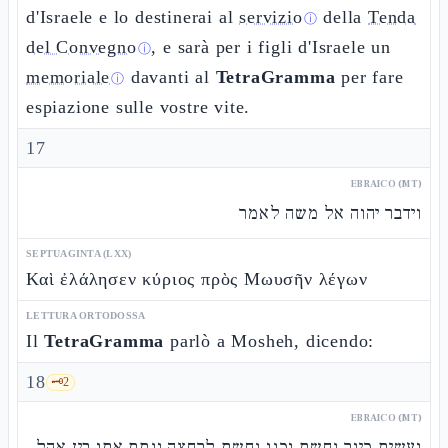
d'Israele e lo destinerai al
servizio
della
Tenda
ⓘ
del Convegno
, e sarà per i figli d'Israele un
ⓘ
memoriale
davanti al
TetraGramma
per fare
ⓘ
espiazione sulle vostre vite.
17
EBRAICO (MT)
וידבר יהוה אל משה לאמר
SEPTUAGINTA (LXX)
Καὶ ἐλάλησεν κύριος πρὸς Μωυσῆν λέγων
LETTURA ORTODOSSA
Il
TetraGramma
parlò a Mosheh, dicendo:
18
🗝️
2
EBRAICO (MT)
ועשית כיור נחשת וכנו נחשת לרחצה ונתת אתו בין אהל