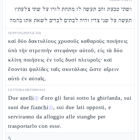
ושתי טבעת זהב תעשה לו מתחת לזרו על שתי צלעתיו
תעשה על שני צדיו והיה לבתים לבדים לשאת אתו בהמה
SEPTUAGINTA (LXX)
καὶ δύο δακτυλίους χρυσοῦς καθαροὺς ποιήσεις
ὑπὸ τὴν στρεπτὴν στεφάνην αὐτοῦ, εἰς τὰ δύο
κλίτη ποιήσεις ἐν τοῖς δυσὶ πλευροῖς· καὶ
ἔσονται ψαλίδες ταῖς σκυτάλαις ὥστε αἴρειν
αὐτὸ ἐν αὐταῖς.
LETTURA ORTODOSSA
Due
anelli
d'oro gli farai sotto la ghirlanda, sui
ⓘ
suoi due
fianchi
, sui due lati opposti, e
ⓘ
serviranno da alloggio alle stanghe per
trasportarlo con esse.
5