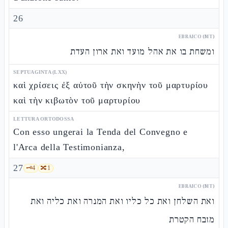
26
EBRAICO (MT)
ומשחת בו את אהל מועד ואת ארון העדת
SEPTUAGINTA (LXX)
καὶ χρίσεις ἐξ αὐτοῦ τὴν σκηνὴν τοῦ μαρτυρίου
καὶ τὴν κιβωτὸν τοῦ μαρτυρίου
LETTURA ORTODOSSA
Con esso ungerai la Tenda del Convegno e
l'Arca della Testimonianza,
27
🗝️
4
🔀
1
EBRAICO (MT)
ואת השלחן ואת כל כליו ואת המנרה ואת כליה ואת
מזבח הקטרת