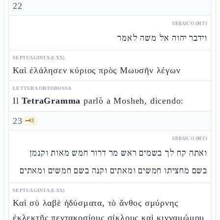
22
EBRAICO (MT)
וידבר יהוה אל משה לאמר
SEPTUAGINTA (LXX)
Καὶ ἐλάλησεν κύριος πρὸς Μωυσῆν λέγων
LETTURA ORTODOSSA
Il
TetraGramma
parlò a Mosheh, dicendo:
23
🗝️
3
EBRAICO (MT)
ואתה קח לך בשמים ראש מר דרור חמש מאות וקנמן
בשם מחציתו חמשים ומאתים וקנה בשם חמשים ומאתים
SEPTUAGINTA (LXX)
Καὶ σὺ λαβὲ ἡδύσματα, τὸ ἄνθος σμύρνης
ἐκλεκτῆς πεντακοσίους σίκλους καὶ κινναμώμου