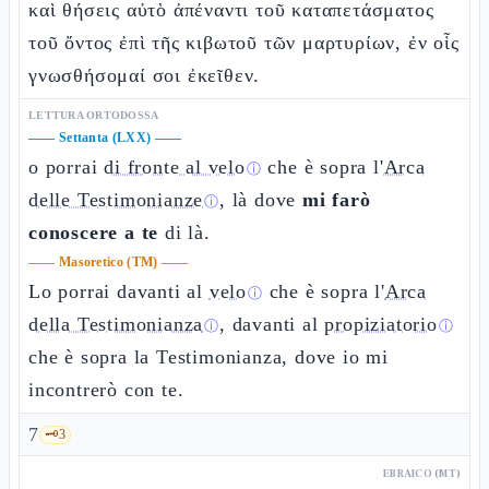
καὶ θήσεις αὐτὸ ἀπέναντι τοῦ καταπετάσματος
τοῦ ὄντος ἐπὶ τῆς κιβωτοῦ τῶν μαρτυρίων, ἐν οἷς
γνωσθήσομαί σοι ἐκεῖθεν.
LETTURA ORTODOSSA
——
Settanta (LXX)
——
o porrai
di fronte al velo
che è sopra l'
Arca
ⓘ
delle Testimonianze
, là dove
mi farò
ⓘ
conoscere a te
di là.
——
Masoretico (TM)
——
Lo porrai davanti al
velo
che è sopra l'
Arca
ⓘ
della Testimonianza
, davanti al
propiziatorio
ⓘ
ⓘ
che è sopra la Testimonianza, dove io mi
incontrerò con te.
7
🗝️
3
EBRAICO (MT)