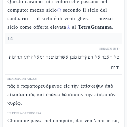
Questo daranno tutti coloro che passano nel
computo: mezzo
siclo
secondo il siclo del
ⓘ
santuario — il siclo è di venti ghera — mezzo
siclo come
offerta elevata
al
TetraGramma
.
ⓘ
14
EBRAICO (MT)
כל העבר על הפקדים מבן עשרים שנה ומעלה יתן תרומת
יהוה
SEPTUAGINTA (LXX)
πᾶς ὁ παραπορευόμενος εἰς τὴν ἐπίσκεψιν ἀπὸ
εἰκοσαετοῦς καὶ ἐπάνω δώσουσιν τὴν εἰσφορὰν
κυρίῳ.
LETTURA ORTODOSSA
Chiunque passa nel computo, dai vent'anni in su,