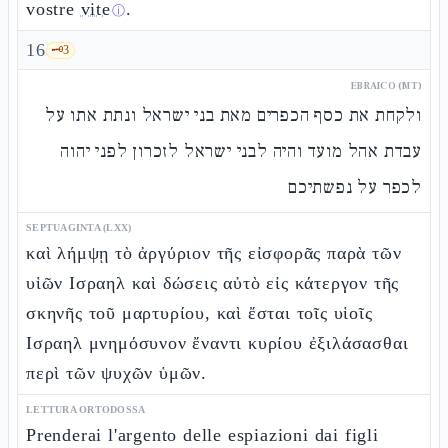
vostre
vite
.
ⓘ
16
🗝️
3
EBRAICO (MT)
ולקחת את כסף הכפרים מאת בני ישראל ונתת אתו על
עבדת אהל מועד והיה לבני ישראל לזכרון לפני יהוה
לכפר על נפשתיכם
SEPTUAGINTA (LXX)
καὶ λήμψῃ τὸ ἀργύριον τῆς εἰσφορᾶς παρὰ τῶν
υἱῶν Ισραηλ καὶ δώσεις αὐτὸ εἰς κάτεργον τῆς
σκηνῆς τοῦ μαρτυρίου, καὶ ἔσται τοῖς υἱοῖς
Ισραηλ μνημόσυνον ἔναντι κυρίου ἐξιλάσασθαι
περὶ τῶν ψυχῶν ὑμῶν.
LETTURA ORTODOSSA
Prenderai l'argento delle espiazioni dai figli