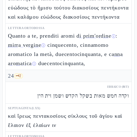
εὐώδους τὸ ἥμισυ τούτου διακοσίους πεντήκοντα
καὶ καλάμου εὐώδους διακοσίους πεντήκοντα
LETTURA ORTODOSSA
Quanto a te, prenditi aromi
di prim'ordine
:
ⓘ
mirra vergine
cinquecento, cinnamomo
ⓘ
aromatico la metà, duecentocinquanta, e
canna
aromatica
duecentocinquanta,
ⓘ
24
🗝️
2
EBRAICO (MT)
וקדה חמש מאות בשקל הקדש ושמן זית הין
SEPTUAGINTA (LXX)
καὶ ἴρεως πεντακοσίους σίκλους τοῦ ἁγίου καὶ
ἔλαιον ἐξ ἐλαίων ιν
LETTURA ORTODOSSA