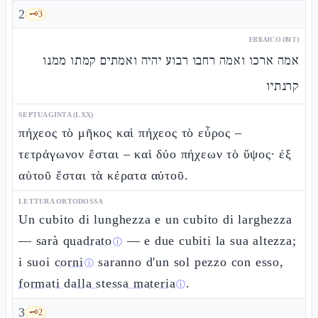
2
🗝️
3
EBRAICO (MT)
אמה ארכו ואמה רחבו רבוע יהיה ואמתים קמתו ממנו
קרנתיו
SEPTUAGINTA (LXX)
πήχεος τὸ μῆκος καὶ πήχεος τὸ εὖρος –
τετράγωνον ἔσται – καὶ δύο πήχεων τὸ ὕψος· ἐξ
αὐτοῦ ἔσται τὰ κέρατα αὐτοῦ.
LETTURA ORTODOSSA
Un cubito di lunghezza e un cubito di larghezza
— sarà
quadrato
— e due cubiti la sua altezza;
ⓘ
i suoi
corni
saranno d'un sol pezzo con esso,
ⓘ
formati dalla stessa materia
.
ⓘ
3
🗝️
2