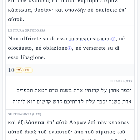
καὶ οὐκ ἀνοίσεις ἐπ’ αὐτοῦ θυμίαμα ἕτερον,
κάρπωμα, θυσίαν· καὶ σπονδὴν οὐ σπείσεις ἐπ’
αὐτοῦ.
LETTURA ORTODOSSA
Non offrirete su di esso
incenso estraneo
, né
ⓘ
olocàusto, né
oblazione
, né verserete su di
ⓘ
esso libagione.
10
🗝️
3
📜
1
EBRAICO (MT)
וכפר אהרן על קרנתיו אחת בשנה מדם חטאת הכפרים
אחת בשנה יכפר עליו לדרתיכם קדש קדשים הוא ליהוה
SEPTUAGINTA (LXX)
καὶ ἐξιλάσεται ἐπ’ αὐτὸ Ααρων ἐπὶ τῶν κεράτων
αὐτοῦ ἅπαξ τοῦ ἐνιαυτοῦ· ἀπὸ τοῦ αἵματος τοῦ