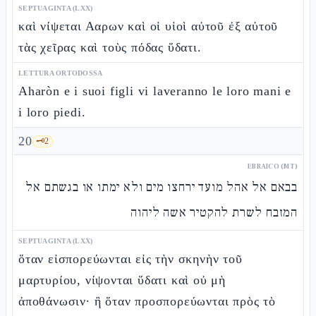
SEPTUAGINTA (LXX)
καὶ νίψεται Ααρων καὶ οἱ υἱοὶ αὐτοῦ ἐξ αὐτοῦ
τὰς χεῖρας καὶ τοὺς πόδας ὕδατι.
LETTURA ORTODOSSA
Aharòn e i suoi figli vi laveranno le loro mani e
i loro piedi.
20
🗝️
2
EBRAICO (MT)
בבאם אל אהל מועד ירחצו מים ולא ימתו או בגשתם אל
המזבח לשרת להקטיר אשה ליהוה
SEPTUAGINTA (LXX)
ὅταν εἰσπορεύωνται εἰς τὴν σκηνὴν τοῦ
μαρτυρίου, νίψονται ὕδατι καὶ οὐ μὴ
ἀποθάνωσιν· ἢ ὅταν προσπορεύωνται πρὸς τὸ