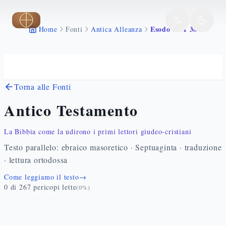
Vai al contenuto principale
Esodo 30 1 38
Home
Fonti
Antica Alleanza
Torna alle Fonti
Antico Testamento
La Bibbia come la udirono i primi lettori giudeo-cristiani
Testo parallelo: ebraico masoretico · Septuaginta · traduzione
· lettura ortodossa
Come leggiamo il testo
→
0
di
267
pericopi lette
(
0
%)