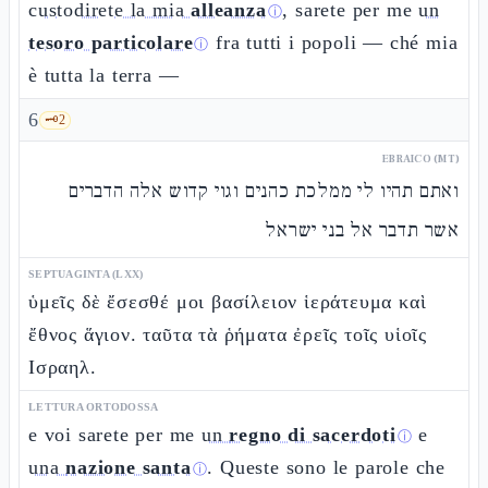
custodirete la mia
alleanza
, sarete per me
un
ⓘ
tesoro particolare
fra tutti i popoli — ché mia
ⓘ
è tutta la terra —
6
🗝️
2
EBRAICO (MT)
ואתם תהיו לי ממלכת כהנים וגוי קדוש אלה הדברים
אשר תדבר אל בני ישראל
SEPTUAGINTA (LXX)
ὑμεῖς δὲ ἔσεσθέ μοι βασίλειον ἱεράτευμα καὶ
ἔθνος ἅγιον. ταῦτα τὰ ῥήματα ἐρεῖς τοῖς υἱοῖς
Ισραηλ.
LETTURA ORTODOSSA
e voi sarete per me
un
regno di sacerdoti
e
ⓘ
una
nazione santa
. Queste sono le parole che
ⓘ