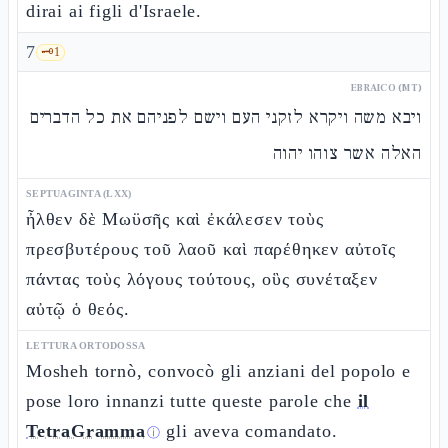
dirai ai figli d'Israele.
7
🗝️
1
EBRAICO (MT)
ויבא משה ויקרא לזקני העם וישם לפניהם את כל הדברים
האלה אשר צוהו יהוה
SEPTUAGINTA (LXX)
ἦλθεν δὲ Μωϋσῆς καὶ ἐκάλεσεν τοὺς
πρεσβυτέρους τοῦ λαοῦ καὶ παρέθηκεν αὐτοῖς
πάντας τοὺς λόγους τούτους, οὓς συνέταξεν
αὐτῷ ὁ θεός.
LETTURA ORTODOSSA
Mosheh tornò, convocò gli anziani del popolo e
pose loro innanzi tutte queste parole che
il
TetraGramma
gli aveva comandato.
ⓘ