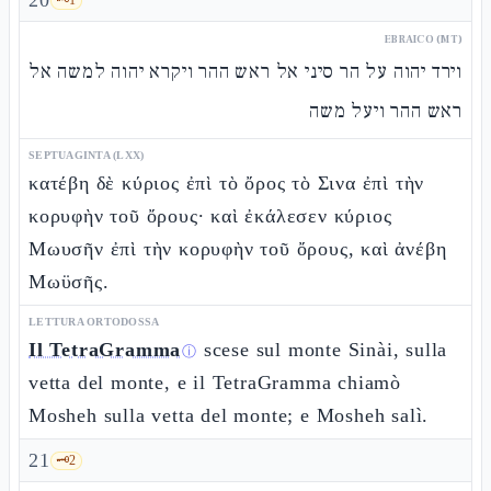
20
EBRAICO (MT)
וירד יהוה על הר סיני אל ראש ההר ויקרא יהוה למשה אל
ראש ההר ויעל משה
SEPTUAGINTA (LXX)
κατέβη δὲ κύριος ἐπὶ τὸ ὄρος τὸ Σινα ἐπὶ τὴν
κορυφὴν τοῦ ὄρους· καὶ ἐκάλεσεν κύριος
Μωυσῆν ἐπὶ τὴν κορυφὴν τοῦ ὄρους, καὶ ἀνέβη
Μωϋσῆς.
LETTURA ORTODOSSA
Il TetraGramma
scese sul monte Sinài, sulla
ⓘ
vetta del monte, e il TetraGramma chiamò
Mosheh sulla vetta del monte; e Mosheh salì.
21
🗝️
2