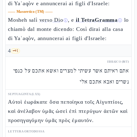
di Yaʿaqòv e annuncerai ai figli d'Israele:
——
Masoretico (TM)
——
Mosheh salì
verso Dio
, e
il TetraGramma
lo
ⓘ
ⓘ
chiamò dal monte dicendo: Così dirai alla casa
di Yaʿaqòv, annuncerai ai figli d'Israele:
4
🗝️
1
EBRAICO (MT)
אתם ראיתם אשר עשיתי למצרים ואשא אתכם על כנפי
נשרים ואבא אתכם אלי
SEPTUAGINTA (LXX)
Αὐτοὶ ἑωράκατε ὅσα πεποίηκα τοῖς Αἰγυπτίοις,
καὶ ἀνέλαβον ὑμᾶς ὡσεὶ ἐπὶ πτερύγων ἀετῶν καὶ
προσηγαγόμην ὑμᾶς πρὸς ἐμαυτόν.
LETTURA ORTODOSSA