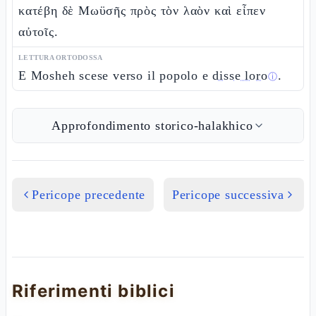
κατέβη δὲ Μωϋσῆς πρὸς τὸν λαὸν καὶ εἶπεν
αὐτοῖς.
LETTURA ORTODOSSA
E Mosheh scese verso il popolo e
disse loro
.
ⓘ
Approfondimento storico-halakhico
Pericope precedente
Pericope successiva
Riferimenti biblici