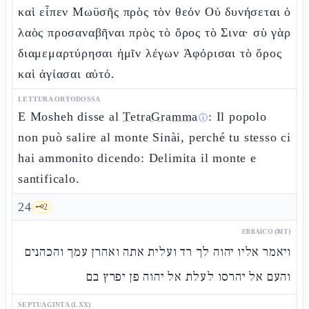
καὶ εἶπεν Μωϋσῆς πρὸς τὸν θεόν Οὐ δυνήσεται ὁ
λαὸς προσαναβῆναι πρὸς τὸ ὄρος τὸ Σινα· σὺ γὰρ
διαμεμαρτύρησαι ἡμῖν λέγων Ἀφόρισαι τὸ ὄρος
καὶ ἁγίασαι αὐτό.
LETTURA ORTODOSSA
E Mosheh disse al
TetraGramma
: Il popolo
ⓘ
non può salire al monte Sinài, perché tu stesso ci
hai ammonito dicendo: Delimita il monte e
santificalo.
24
🗝️
2
EBRAICO (MT)
ויאמר אליו יהוה לך רד ועלית אתה ואהרן עמך והכהנים
והעם אל יהרסו לעלת אל יהוה פן יפרץ בם
SEPTUAGINTA (LXX)