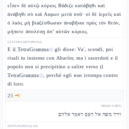
εἶπεν δὲ αὐτῷ κύριος Βάδιζε κατάβηθι καὶ
ἀνάβηθι σὺ καὶ Ααρων μετὰ σοῦ· οἱ δὲ ἱερεῖς καὶ
ὁ λαὸς μὴ βιαζέσθωσαν ἀναβῆναι πρὸς τὸν θεόν,
μήποτε ἀπολέσῃ ἀπ’ αὐτῶν κύριος.
LETTURA ORTODOSSA
E
il TetraGramma
gli disse: Va', scendi, poi
ⓘ
risali tu insieme con Aharòn; ma i sacerdoti e il
popolo non si precipitino a salire verso
il
TetraGramma
, perché egli non irrompa contro
ⓘ
di loro.
25
🗝️
1
EBRAICO (MT)
וירד משה אל העם ויאמר אלהם
SEPTUAGINTA (LXX)