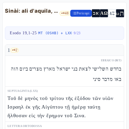
Sinài: ali d'aquila, regno di sacerdoti, la teofania — Es 19,1-25
ת
AZ
ω
אב
ΑΩ
🗝️
48
Pericopi
Esodo 19,1-25
·
·
MT (OSHB) + LXX
9
/
23
1
🗝️
2
EBRAICO (MT)
בחדש השלישי לצאת בני ישראל מארץ מצרים ביום הזה
באו מדבר סיני
SEPTUAGINTA (LXX)
Τοῦ δὲ μηνὸς τοῦ τρίτου τῆς ἐξόδου τῶν υἱῶν
Ισραηλ ἐκ γῆς Αἰγύπτου τῇ ἡμέρᾳ ταύτῃ
ἤλθοσαν εἰς τὴν ἔρημον τοῦ Σινα.
LETTURA ORTODOSSA