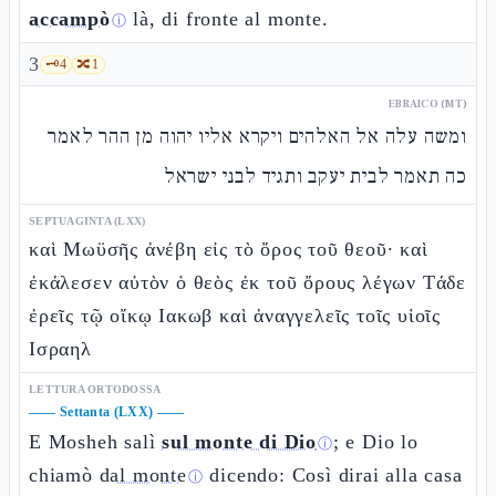
accampò
là, di fronte al monte.
ⓘ
3
🗝️
4
🔀
1
EBRAICO (MT)
ומשה עלה אל האלהים ויקרא אליו יהוה מן ההר לאמר
כה תאמר לבית יעקב ותגיד לבני ישראל
SEPTUAGINTA (LXX)
καὶ Μωϋσῆς ἀνέβη εἰς τὸ ὄρος τοῦ θεοῦ· καὶ
ἐκάλεσεν αὐτὸν ὁ θεὸς ἐκ τοῦ ὄρους λέγων Τάδε
ἐρεῖς τῷ οἴκῳ Ιακωβ καὶ ἀναγγελεῖς τοῖς υἱοῖς
Ισραηλ
LETTURA ORTODOSSA
——
Settanta (LXX)
——
E Mosheh salì
sul monte di Dio
; e Dio lo
ⓘ
chiamò
dal monte
dicendo: Così dirai alla casa
ⓘ