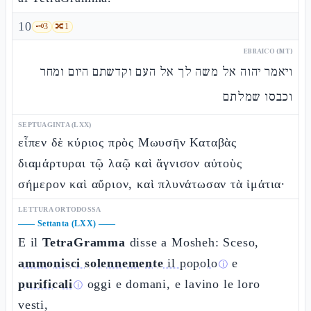
10
🗝️
3
🔀
1
EBRAICO (MT)
ויאמר יהוה אל משה לך אל העם וקדשתם היום ומחר
וכבסו שמלתם
SEPTUAGINTA (LXX)
εἶπεν δὲ κύριος πρὸς Μωυσῆν Καταβὰς
διαμάρτυραι τῷ λαῷ καὶ ἅγνισον αὐτοὺς
σήμερον καὶ αὔριον, καὶ πλυνάτωσαν τὰ ἱμάτια·
LETTURA ORTODOSSA
——
Settanta (LXX)
——
E il
TetraGramma
disse a Mosheh: Sceso,
ammonisci solennemente
il popolo
e
ⓘ
purificali
oggi e domani, e lavino le loro
ⓘ
vesti,