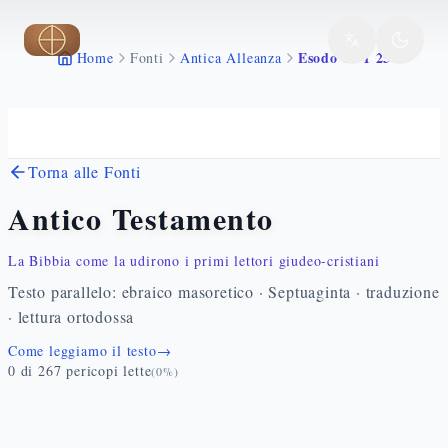
Vai al contenuto principale
Esodo 19 1 25
Home
Fonti
Antica Alleanza
Torna alle Fonti
Antico Testamento
La Bibbia come la udirono i primi lettori giudeo-cristiani
Testo parallelo: ebraico masoretico · Septuaginta · traduzione
· lettura ortodossa
Come leggiamo il testo
→
0
di
267
pericopi lette
(
0
%)