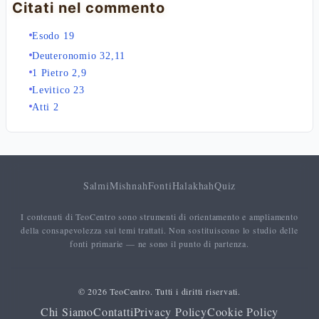
Citati nel commento
Esodo 19
Deuteronomio 32,11
1 Pietro 2,9
Levitico 23
Atti 2
Salmi
Mishnah
Fonti
Halakhah
Quiz
I contenuti di TeoCentro sono strumenti di orientamento e ampliamento
della consapevolezza sui temi trattati. Non sostituiscono lo studio delle
fonti primarie — ne sono il punto di partenza.
© 2026 TeoCentro. Tutti i diritti riservati.
Chi Siamo
Contatti
Privacy Policy
Cookie Policy