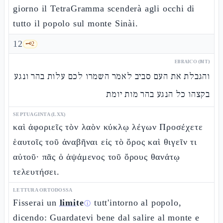
giorno il TetraGramma scenderà agli occhi di
tutto il popolo sul monte Sinài.
12
🗝️
2
EBRAICO (MT)
והגבלת את העם סביב לאמר השמרו לכם עלות בהר ונגע
בקצהו כל הנגע בהר מות יומת
SEPTUAGINTA (LXX)
καὶ ἀφοριεῖς τὸν λαὸν κύκλῳ λέγων Προσέχετε
ἑαυτοῖς τοῦ ἀναβῆναι εἰς τὸ ὄρος καὶ θιγεῖν τι
αὐτοῦ· πᾶς ὁ ἁψάμενος τοῦ ὄρους θανάτῳ
τελευτήσει.
LETTURA ORTODOSSA
Fisserai un
limite
tutt'intorno al popolo,
ⓘ
dicendo: Guardatevi bene dal salire al monte e