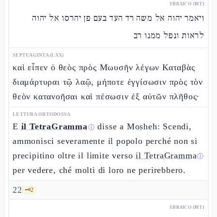
EBRAICO (MT)
ויאמר יהוה אל משה רד העד בעם פן יהרסו אל יהוה
לראות ונפל ממנו רב
SEPTUAGINTA (LXX)
καὶ εἶπεν ὁ θεὸς πρὸς Μωυσῆν λέγων Καταβὰς
διαμάρτυραι τῷ λαῷ, μήποτε ἐγγίσωσιν πρὸς τὸν
θεὸν κατανοῆσαι καὶ πέσωσιν ἐξ αὐτῶν πλῆθος·
LETTURA ORTODOSSA
E
il TetraGramma
disse a Mosheh: Scendi,
ⓘ
ammonisci severamente il popolo perché non si
precipitino oltre il limite verso
il TetraGramma
ⓘ
per vedere, ché molti di loro ne perirebbero.
22
🗝️
2
EBRAICO (MT)