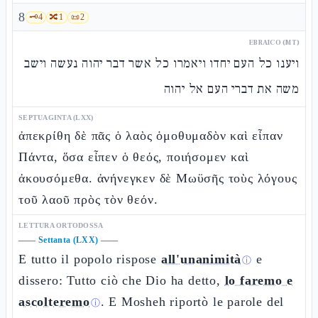
8
🗝️
4
🔀
1
📜
2
EBRAICO (MT)
ויענו כל העם יחדו ויאמרו כל אשר דבר יהוה נעשה וישב
משה את דברי העם אל יהוה
SEPTUAGINTA (LXX)
ἀπεκρίθη δὲ πᾶς ὁ λαὸς ὁμοθυμαδὸν καὶ εἶπαν
Πάντα, ὅσα εἶπεν ὁ θεός, ποιήσομεν καὶ
ἀκουσόμεθα. ἀνήνεγκεν δὲ Μωϋσῆς τοὺς λόγους
τοῦ λαοῦ πρὸς τὸν θεόν.
LETTURA ORTODOSSA
——
Settanta (LXX)
——
E tutto il popolo rispose
all'unanimità
e
ⓘ
dissero: Tutto ciò che Dio ha detto,
lo faremo e
ascolteremo
. E Mosheh riportò le parole del
ⓘ