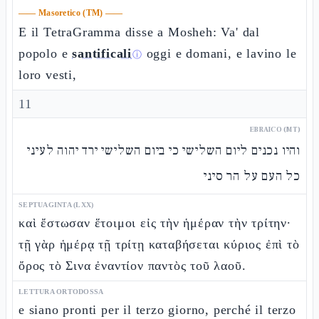
——
Masoretico (TM)
——
E il TetraGramma disse a Mosheh: Va' dal
popolo e
santificali
oggi e domani, e lavino le
ⓘ
loro vesti,
11
EBRAICO (MT)
והיו נכנים ליום השלישי כי ביום השלישי ירד יהוה לעיני
כל העם על הר סיני
SEPTUAGINTA (LXX)
καὶ ἔστωσαν ἕτοιμοι εἰς τὴν ἡμέραν τὴν τρίτην·
τῇ γὰρ ἡμέρᾳ τῇ τρίτῃ καταβήσεται κύριος ἐπὶ τὸ
ὄρος τὸ Σινα ἐναντίον παντὸς τοῦ λαοῦ.
LETTURA ORTODOSSA
e siano pronti per il terzo giorno, perché il terzo