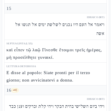
15
EBRAICO (MT)
ויאמר אל העם היו נכנים לשלשת ימים אל תגשו אל
אשה
SEPTUAGINTA (LXX)
καὶ εἶπεν τῷ λαῷ Γίνεσθε ἕτοιμοι τρεῖς ἡμέρας,
μὴ προσέλθητε γυναικί.
LETTURA ORTODOSSA
E disse al popolo: Siate pronti per il terzo
giorno; non avvicinatevi a donna.
16
🗝️
3
EBRAICO (MT)
ויהי ביום השלישי בהית הבקר ויהי קלת וברקים וענן כבד