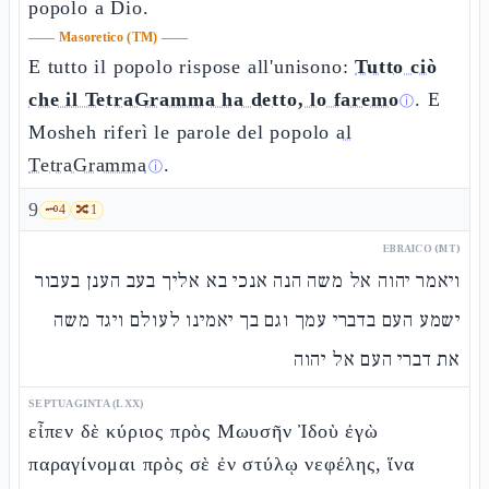
popolo a Dio.
——
Masoretico (TM)
——
E tutto il popolo rispose all'unisono:
Tutto ciò
che il TetraGramma ha detto, lo faremo
. E
ⓘ
Mosheh riferì le parole del popolo
al
TetraGramma
.
ⓘ
9
🗝️
4
🔀
1
EBRAICO (MT)
ויאמר יהוה אל משה הנה אנכי בא אליך בעב הענן בעבור
ישמע העם בדברי עמך וגם בך יאמינו לעולם ויגד משה
את דברי העם אל יהוה
SEPTUAGINTA (LXX)
εἶπεν δὲ κύριος πρὸς Μωυσῆν Ἰδοὺ ἐγὼ
παραγίνομαι πρὸς σὲ ἐν στύλῳ νεφέλης, ἵνα