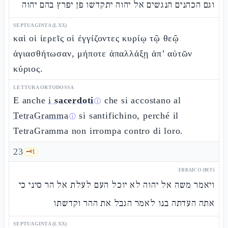
וגם הכהנים הנגשים אל יהוה יתקדשו פן יפרץ בהם יהוה
SEPTUAGINTA (LXX)
καὶ οἱ ἱερεῖς οἱ ἐγγίζοντες κυρίῳ τῷ θεῷ
ἁγιασθήτωσαν, μήποτε ἀπαλλάξῃ ἀπ’ αὐτῶν
κύριος.
LETTURA ORTODOSSA
E anche
i
sacerdoti
che si accostano al
ⓘ
TetraGramma
si santifichino, perché il
ⓘ
TetraGramma non irrompa contro di loro.
23
🗝️
1
EBRAICO (MT)
ויאמר משה אל יהוה לא יוכל העם לעלת אל הר סיני כי
אתה העדתה בנו לאמר הגבל את ההר וקדשתו
SEPTUAGINTA (LXX)