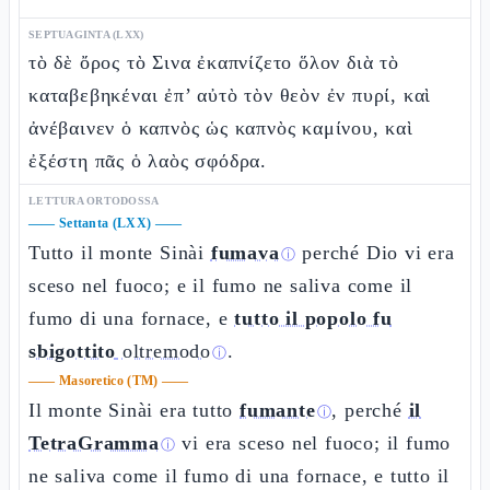
SEPTUAGINTA (LXX)
τὸ δὲ ὄρος τὸ Σινα ἐκαπνίζετο ὅλον διὰ τὸ
καταβεβηκέναι ἐπ’ αὐτὸ τὸν θεὸν ἐν πυρί, καὶ
ἀνέβαινεν ὁ καπνὸς ὡς καπνὸς καμίνου, καὶ
ἐξέστη πᾶς ὁ λαὸς σφόδρα.
LETTURA ORTODOSSA
——
Settanta (LXX)
——
Tutto il monte Sinài
fumava
perché Dio vi era
ⓘ
sceso nel fuoco; e il fumo ne saliva come il
fumo di una fornace, e
tutto il popolo fu
sbigottito
oltremodo
.
ⓘ
——
Masoretico (TM)
——
Il monte Sinài era tutto
fumante
, perché
il
ⓘ
TetraGramma
vi era sceso nel fuoco; il fumo
ⓘ
ne saliva come il fumo di una fornace, e tutto il