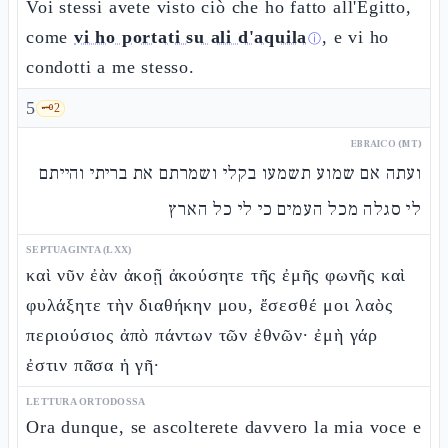
Voi stessi avete visto ciò che ho fatto all'Egitto,
come
vi ho portati su ali d'aquila
, e vi ho
ⓘ
condotti a me stesso.
5
🗝️
2
EBRAICO (MT)
ועתה אם שמוע תשמעו בקלי ושמרתם את בריתי והייתם
לי סגלה מכל העמים כי לי כל הארץ
SEPTUAGINTA (LXX)
καὶ νῦν ἐὰν ἀκοῇ ἀκούσητε τῆς ἐμῆς φωνῆς καὶ
φυλάξητε τὴν διαθήκην μου, ἔσεσθέ μοι λαὸς
περιούσιος ἀπὸ πάντων τῶν ἐθνῶν· ἐμὴ γάρ
ἐστιν πᾶσα ἡ γῆ·
LETTURA ORTODOSSA
Ora dunque, se ascolterete davvero la mia voce e