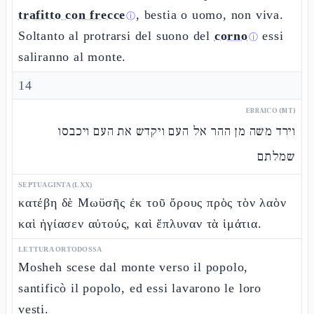
trafitto con frecce
, bestia o uomo, non viva.
ⓘ
Soltanto al protrarsi del suono del
corno
essi
ⓘ
saliranno al monte.
14
EBRAICO (MT)
וירד משה מן ההר אל העם ויקדש את העם ויכבסו
שמלתם
SEPTUAGINTA (LXX)
κατέβη δὲ Μωϋσῆς ἐκ τοῦ ὄρους πρὸς τὸν λαὸν
καὶ ἡγίασεν αὐτούς, καὶ ἔπλυναν τὰ ἱμάτια.
LETTURA ORTODOSSA
Mosheh scese dal monte verso il popolo,
santificò il popolo, ed essi lavarono le loro
vesti.