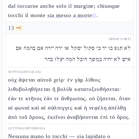
dal toccarne anche solo il margine; chiunque
tocchi il monte
sia messo a morte
.
ⓘ
13
🗝️
2
EBRAICO (MT)
לא תגע בו יד כי סקול יסקל או ירה יירה אם בהמה אם
איש לא יחיה במשך היבל המה יעלו בהר
SEPTUAGINTA (LXX)
οὐχ ἅψεται αὐτοῦ χείρ· ἐν γὰρ λίθοις
λιθοβοληθήσεται ἢ βολίδι κατατοξευθήσεται·
ἐάν τε κτῆνος ἐάν τε ἄνθρωπος, οὐ ζήσεται. ὅταν
αἱ φωναὶ καὶ αἱ σάλπιγγες καὶ ἡ νεφέλη ἀπέλθῃ
ἀπὸ τοῦ ὄρους, ἐκεῖνοι ἀναβήσονται ἐπὶ τὸ ὄρος.
LETTURA ORTODOSSA
Nessuna mano lo tocchi — sia lapidato o