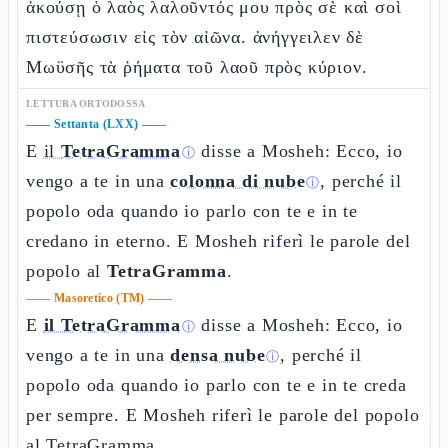
ἀκούσῃ ὁ λαὸς λαλοῦντός μου πρὸς σὲ καὶ σοὶ
πιστεύσωσιν εἰς τὸν αἰῶνα. ἀνήγγειλεν δὲ
Μωϋσῆς τὰ ῥήματα τοῦ λαοῦ πρὸς κύριον.
LETTURA ORTODOSSA
——
Settanta (LXX)
——
E
il
TetraGramma
disse a Mosheh: Ecco, io
ⓘ
vengo a te in una
colonna di nube
, perché il
ⓘ
popolo oda quando io parlo con te e in te
credano in eterno. E Mosheh riferì le parole del
popolo al
TetraGramma
.
——
Masoretico (TM)
——
E
il TetraGramma
disse a Mosheh: Ecco, io
ⓘ
vengo a te in una
densa nube
, perché il
ⓘ
popolo oda quando io parlo con te e in te creda
per sempre. E Mosheh riferì le parole del popolo
al TetraGramma.