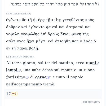
על ההר וקל שפר חזק מאד ויחרד כל העם אשר במחנה
SEPTUAGINTA (LXX)
ἐγένετο δὲ τῇ ἡμέρᾳ τῇ τρίτῃ γενηθέντος πρὸς
ὄρθρον καὶ ἐγίνοντο φωναὶ καὶ ἀστραπαὶ καὶ
νεφέλη γνοφώδης ἐπ’ ὄρους Σινα, φωνὴ τῆς
σάλπιγγος ἤχει μέγα· καὶ ἐπτοήθη πᾶς ὁ λαὸς ὁ
ἐν τῇ παρεμβολῇ.
LETTURA ORTODOSSA
Al terzo giorno, sul far del mattino, ecco
tuoni e
lampi
, una nube densa sul monte e un suono
ⓘ
fortissimo
di
corno
; e tutto il popolo
ⓘ
ⓘ
nell'accampamento tremò.
17
🗝️
1
EBRAICO (MT)