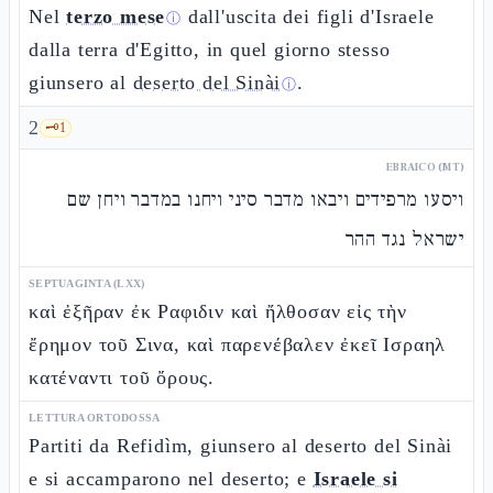
Nel
terzo mese
dall'uscita dei figli d'Israele
ⓘ
dalla terra d'Egitto, in quel giorno stesso
giunsero al
deserto del Sinài
.
ⓘ
2
🗝️
1
EBRAICO (MT)
ויסעו מרפידים ויבאו מדבר סיני ויחנו במדבר ויחן שם
ישראל נגד ההר
SEPTUAGINTA (LXX)
καὶ ἐξῆραν ἐκ Ραφιδιν καὶ ἤλθοσαν εἰς τὴν
ἔρημον τοῦ Σινα, καὶ παρενέβαλεν ἐκεῖ Ισραηλ
κατέναντι τοῦ ὄρους.
LETTURA ORTODOSSA
Partiti da Refidìm, giunsero al deserto del Sinài
e si accamparono nel deserto; e
Israele si