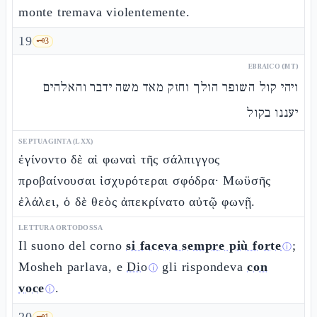
monte tremava violentemente.
19
🗝️
3
EBRAICO (MT)
ויהי קול השופר הולך וחזק מאד משה ידבר והאלהים
יעננו בקול
SEPTUAGINTA (LXX)
ἐγίνοντο δὲ αἱ φωναὶ τῆς σάλπιγγος
προβαίνουσαι ἰσχυρότεραι σφόδρα· Μωϋσῆς
ἐλάλει, ὁ δὲ θεὸς ἀπεκρίνατο αὐτῷ φωνῇ.
LETTURA ORTODOSSA
Il suono del corno
si faceva sempre più forte
;
ⓘ
Mosheh parlava, e
Dio
gli rispondeva
con
ⓘ
voce
.
ⓘ
🗝️
1