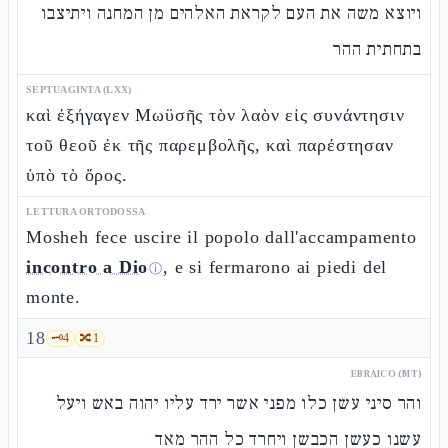
ויוצא משה את העם לקראת האלהים מן המחנה ויתיצבו
בתחתית ההר
SEPTUAGINTA (LXX)
καὶ ἐξήγαγεν Μωϋσῆς τὸν λαὸν εἰς συνάντησιν
τοῦ θεοῦ ἐκ τῆς παρεμβολῆς, καὶ παρέστησαν
ὑπὸ τὸ ὄρος.
LETTURA ORTODOSSA
Mosheh fece uscire il popolo dall'accampamento
incontro a Dio
, e si fermarono ai piedi del
ⓘ
monte.
18
🗝️
4
🔀
1
EBRAICO (MT)
והר סיני עשן כלו מפני אשר ירד עליו יהוה באש ויעל
עשנו כעשן הכבשן ויחרד כל ההר מאד