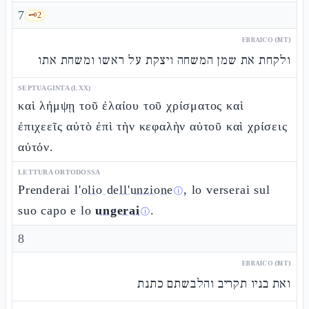
7
🗝️
2
EBRAICO (MT)
ולקחת את שמן המשחה ויצקת על ראשו ומשחת אתו
SEPTUAGINTA (LXX)
καὶ λήμψῃ τοῦ ἐλαίου τοῦ χρίσματος καὶ
ἐπιχεεῖς αὐτὸ ἐπὶ τὴν κεφαλὴν αὐτοῦ καὶ χρίσεις
αὐτόν.
LETTURA ORTODOSSA
Prenderai l'
olio dell'unzione
, lo verserai sul
ⓘ
suo capo e lo
ungerai
.
ⓘ
8
EBRAICO (MT)
ואת בניו תקריב והלבשתם כתנת