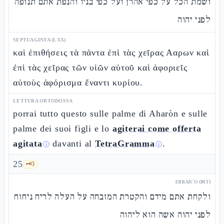
ושמת הכל על כפי אהרן ועל כפי בניו והנפת אתם תנופה
לפני יהוה
SEPTUAGINTA (LXX)
καὶ ἐπιθήσεις τὰ πάντα ἐπὶ τὰς χεῖρας Ααρων καὶ
ἐπὶ τὰς χεῖρας τῶν υἱῶν αὐτοῦ καὶ ἀφοριεῖς
αὐτοὺς ἀφόρισμα ἔναντι κυρίου.
LETTURA ORTODOSSA
porrai tutto questo sulle palme di Aharòn e sulle
palme dei suoi figli e lo
agiterai come offerta
agitata
davanti al
TetraGramma
.
ⓘ
ⓘ
25
🗝️
3
EBRAICO (MT)
ולקחת אתם מידם והקטרת המזבחה על העלה לריח ניחוח
לפני יהוה אשה הוא ליהוה