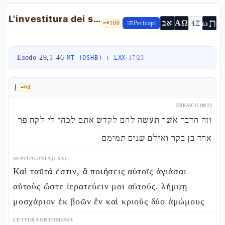
L'investitura dei sacerdoti e il fine del culto — Es 29,1-46
ת
AZ
ω
אב
ΑΩ
🗝️
100
Pericopi
Esodo 29,1-46
·
·
MT (OSHB) + LXX
17
/
23
1
🗝️
4
EBRAICO (MT)
וזה הדבר אשר תעשה להם לקדש אתם לכהן לי לקח פר
אחד בן בקר ואילם שנים תמימם
SEPTUAGINTA (LXX)
Καὶ ταῦτά ἐστιν, ἃ ποιήσεις αὐτοῖς ἁγιάσαι
αὐτοὺς ὥστε ἱερατεύειν μοι αὐτούς. λήμψῃ
μοσχάριον ἐκ βοῶν ἓν καὶ κριοὺς δύο ἀμώμους
LETTURA ORTODOSSA