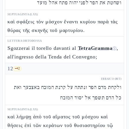
ושחטת את הפר לפני יהוה פתח אהל מועד
SEPTUAGINTA (LXX)
καὶ σφάξεις τὸν μόσχον ἔναντι κυρίου παρὰ τὰς
θύρας τῆς σκηνῆς τοῦ μαρτυρίου.
LETTURA ORTODOSSA
Sgozzerai il torello davanti al
TetraGramma
,
ⓘ
all'ingresso della Tenda del Convegno;
12
🗝️
2
EBRAICO (MT)
ולקחת מדם הפר ונתתה על קרנת המזבח באצבעך ואת
כל הדם תשפך אל יסוד המזבח
SEPTUAGINTA (LXX)
καὶ λήμψῃ ἀπὸ τοῦ αἵματος τοῦ μόσχου καὶ
θήσεις ἐπὶ τῶν κεράτων τοῦ θυσιαστηρίου τῷ