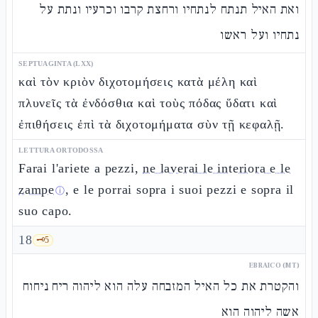
ואת האיל תנתח לנתחיו ורחצת קרבו וכרעיו ונתת על
נתחיו ועל ראשו
SEPTUAGINTA (LXX)
καὶ τὸν κριὸν διχοτομήσεις κατὰ μέλη καὶ
πλυνεῖς τὰ ἐνδόσθια καὶ τοὺς πόδας ὕδατι καὶ
ἐπιθήσεις ἐπὶ τὰ διχοτομήματα σὺν τῇ κεφαλῇ.
LETTURA ORTODOSSA
Farai l'ariete a pezzi,
ne laverai le interiora e le
zampe
, e le porrai sopra i suoi pezzi e sopra il
ⓘ
suo capo.
18
🗝️
5
EBRAICO (MT)
והקטרת את כל האיל המזבחה עלה הוא ליהוה ריח ניחוח
אשה ליהוה הוא