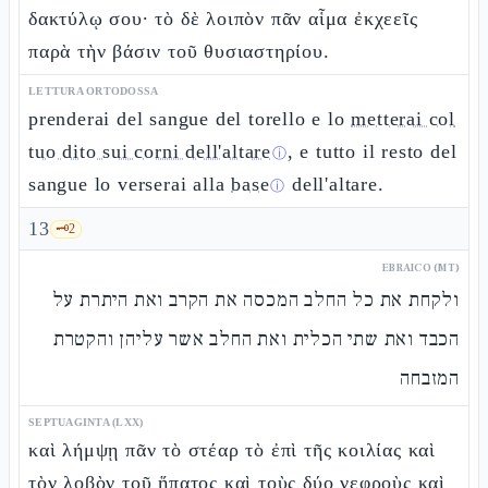
δακτύλῳ σου· τὸ δὲ λοιπὸν πᾶν αἷμα ἐκχεεῖς
παρὰ τὴν βάσιν τοῦ θυσιαστηρίου.
LETTURA ORTODOSSA
prenderai del sangue del torello e lo
metterai col
tuo dito sui corni dell'altare
, e tutto il resto del
ⓘ
sangue lo verserai alla
base
dell'altare.
ⓘ
13
🗝️
2
EBRAICO (MT)
ולקחת את כל החלב המכסה את הקרב ואת היתרת על
הכבד ואת שתי הכלית ואת החלב אשר עליהן והקטרת
המזבחה
SEPTUAGINTA (LXX)
καὶ λήμψῃ πᾶν τὸ στέαρ τὸ ἐπὶ τῆς κοιλίας καὶ
τὸν λοβὸν τοῦ ἥπατος καὶ τοὺς δύο νεφροὺς καὶ