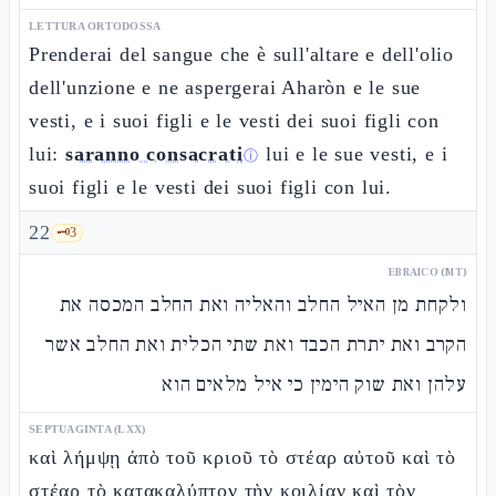
LETTURA ORTODOSSA
Prenderai del sangue che è sull'altare e dell'olio
dell'unzione e ne aspergerai Aharòn e le sue
vesti, e i suoi figli e le vesti dei suoi figli con
lui:
saranno consacrati
lui e le sue vesti, e i
ⓘ
suoi figli e le vesti dei suoi figli con lui.
22
🗝️
3
EBRAICO (MT)
ולקחת מן האיל החלב והאליה ואת החלב המכסה את
הקרב ואת יתרת הכבד ואת שתי הכלית ואת החלב אשר
עלהן ואת שוק הימין כי איל מלאים הוא
SEPTUAGINTA (LXX)
καὶ λήμψῃ ἀπὸ τοῦ κριοῦ τὸ στέαρ αὐτοῦ καὶ τὸ
στέαρ τὸ κατακαλύπτον τὴν κοιλίαν καὶ τὸν