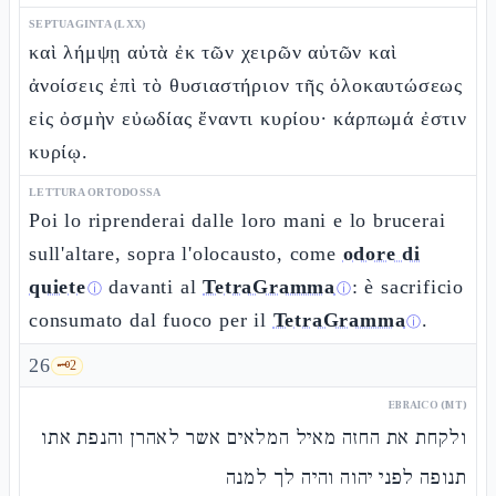
SEPTUAGINTA (LXX)
καὶ λήμψῃ αὐτὰ ἐκ τῶν χειρῶν αὐτῶν καὶ
ἀνοίσεις ἐπὶ τὸ θυσιαστήριον τῆς ὁλοκαυτώσεως
εἰς ὀσμὴν εὐωδίας ἔναντι κυρίου· κάρπωμά ἐστιν
κυρίῳ.
LETTURA ORTODOSSA
Poi lo riprenderai dalle loro mani e lo brucerai
sull'altare, sopra l'olocausto, come
odore di
quiete
davanti al
TetraGramma
: è sacrificio
ⓘ
ⓘ
consumato dal fuoco per il
TetraGramma
.
ⓘ
26
🗝️
2
EBRAICO (MT)
ולקחת את החזה מאיל המלאים אשר לאהרן והנפת אתו
תנופה לפני יהוה והיה לך למנה