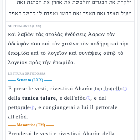
ולקחת את הבגדים והלבשת את אהרן את הכתנת ואת
מעיל האפד ואת האפד ואת החשן ואפדת לו בחשב האפד
SEPTUAGINTA (LXX)
καὶ λαβὼν τὰς στολὰς ἐνδύσεις Ααρων τὸν
ἀδελφόν σου καὶ τὸν χιτῶνα τὸν ποδήρη καὶ τὴν
ἐπωμίδα καὶ τὸ λογεῖον καὶ συνάψεις αὐτῷ τὸ
λογεῖον πρὸς τὴν ἐπωμίδα.
LETTURA ORTODOSSA
——
Settanta (LXX)
——
E prese le vesti, rivestirai Aharòn
tuo fratello
ⓘ
della
tunica talare
, e dell'
efòd
, e del
ⓘ
pettorale
, e congiungerai a lui il pettorale
ⓘ
all'efòd.
——
Masoretico (TM)
——
Prenderai le vesti e rivestirai Aharòn della