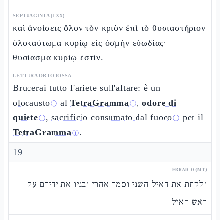
SEPTUAGINTA (LXX)
καὶ ἀνοίσεις ὅλον τὸν κριὸν ἐπὶ τὸ θυσιαστήριον
ὁλοκαύτωμα κυρίῳ εἰς ὀσμὴν εὐωδίας·
θυσίασμα κυρίῳ ἐστίν.
LETTURA ORTODOSSA
Brucerai tutto l'ariete sull'altare: è un
olocausto
al
TetraGramma
,
odore di
ⓘ
ⓘ
quiete
,
sacrificio consumato dal fuoco
per il
ⓘ
ⓘ
TetraGramma
.
ⓘ
19
EBRAICO (MT)
ולקחת את האיל השני וסמך אהרן ובניו את ידיהם על
ראש האיל