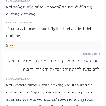
SEPTUAGINTA (LXX)
καὶ τοὺς υἱοὺς αὐτοῦ προσάξεις καὶ ἐνδύσεις
αὐτοὺς χιτῶνας
LETTURA ORTODOSSA
Farai avvicinare i suoi figli e li rivestirai delle
tuniche,
9
🗝️
3
EBRAICO (MT)
וחגרת אתם אבנט אהרן ובניו וחבשת להם מגבעת והיתה
להם כהנה לחקת עולם ומלאת יד אהרן ויד בניו
SEPTUAGINTA (LXX)
καὶ ζώσεις αὐτοὺς ταῖς ζώναις καὶ περιθήσεις
αὐτοῖς τὰς κιδάρεις, καὶ ἔσται αὐτοῖς ἱερατεία
ἐμοὶ εἰς τὸν αἰῶνα. καὶ τελειώσεις τὰς χεῖρας