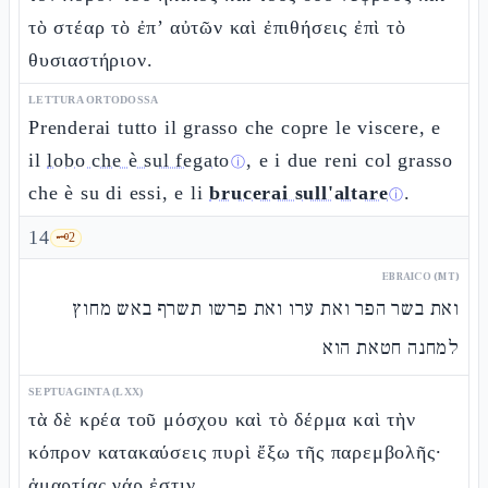
τὸ στέαρ τὸ ἐπ’ αὐτῶν καὶ ἐπιθήσεις ἐπὶ τὸ
θυσιαστήριον.
LETTURA ORTODOSSA
Prenderai tutto il grasso che copre le viscere, e
il
lobo che è sul fegato
, e i due reni col grasso
ⓘ
che è su di essi, e li
brucerai sull'altare
.
ⓘ
14
🗝️
2
EBRAICO (MT)
ואת בשר הפר ואת ערו ואת פרשו תשרף באש מחוץ
למחנה חטאת הוא
SEPTUAGINTA (LXX)
τὰ δὲ κρέα τοῦ μόσχου καὶ τὸ δέρμα καὶ τὴν
κόπρον κατακαύσεις πυρὶ ἔξω τῆς παρεμβολῆς·
ἁμαρτίας γάρ ἐστιν.