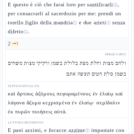
E questo è ciò che farai loro per
santificarli
,
ⓘ
per consacrarli al sacerdozio per me: prendi un
torello figlio della mandria
e due
arieti
senza
ⓘ
ⓘ
difetto
.
ⓘ
2
🗝️
3
EBRAICO (MT)
ולחם מצות וחלת מצת בלולת בשמן ורקיקי מצות משחים
בשמן סלת חטים תעשה אתם
SEPTUAGINTA (LXX)
καὶ ἄρτους ἀζύμους πεφυραμένους ἐν ἐλαίῳ καὶ
λάγανα ἄζυμα κεχρισμένα ἐν ἐλαίῳ· σεμίδαλιν
ἐκ πυρῶν ποιήσεις αὐτά.
LETTURA ORTODOSSA
E pani azzimi, e
focacce azzime
impastate con
ⓘ