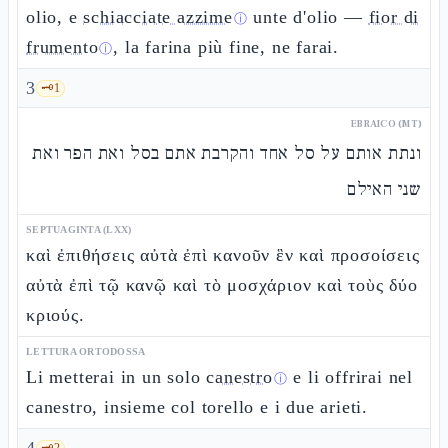
olio, e
schiacciate azzime
unte d'olio —
fior di
ⓘ
frumento
, la farina più fine, ne farai.
ⓘ
3
🗝️
1
EBRAICO (MT)
ונתת אותם על סל אחד והקרבת אתם בסל ואת הפר ואת
שני האילם
SEPTUAGINTA (LXX)
καὶ ἐπιθήσεις αὐτὰ ἐπὶ κανοῦν ἓν καὶ προσοίσεις
αὐτὰ ἐπὶ τῷ κανῷ καὶ τὸ μοσχάριον καὶ τοὺς δύο
κριούς.
LETTURA ORTODOSSA
Li metterai in un solo
canestro
e li offrirai nel
ⓘ
canestro, insieme col torello e i due arieti.
🗝️
2