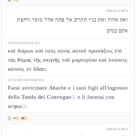
4
EBRAICO (MT)
ואת אהרן ואת בניו תקריב אל פתח אהל מועד ורחצת
אתם במים
SEPTUAGINTA (LXX)
καὶ Ααρων καὶ τοὺς υἱοὺς αὐτοῦ προσάξεις ἐπὶ
τὰς θύρας τῆς σκηνῆς τοῦ μαρτυρίου καὶ λούσεις
αὐτοὺς ἐν ὕδατι.
LETTURA ORTODOSSA
Farai avvicinare Aharòn e i suoi figli all'ingresso
della
Tenda del Convegno
e li
laverai con
ⓘ
acqua
.
ⓘ
5
🗝️
5
🔀
1
EBRAICO (MT)