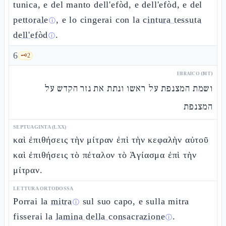
tunica, e del manto dell'efòd, e dell'efòd, e del
pettorale
, e lo cingerai con la
cintura tessuta
ⓘ
dell'efòd
.
ⓘ
6
🗝️
2
EBRAICO (MT)
ושמת המצנפת על ראשו ונתת את נזר הקדש על
המצנפת
SEPTUAGINTA (LXX)
καὶ ἐπιθήσεις τὴν μίτραν ἐπὶ τὴν κεφαλὴν αὐτοῦ
καὶ ἐπιθήσεις τὸ πέταλον τὸ Ἁγίασμα ἐπὶ τὴν
μίτραν.
LETTURA ORTODOSSA
Porrai la
mitra
sul suo capo, e sulla mitra
ⓘ
fisserai la
lamina della consacrazione
.
ⓘ