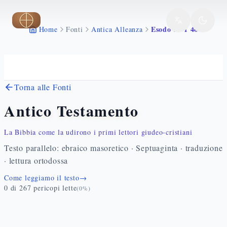
Vai al contenuto principale
Esodo 29 1 46
Home
Fonti
Antica Alleanza
Torna alle Fonti
Antico Testamento
La Bibbia come la udirono i primi lettori giudeo-cristiani
Testo parallelo: ebraico masoretico · Septuaginta · traduzione
· lettura ortodossa
Come leggiamo il testo
→
0
di
267
pericopi lette
(
0
%)