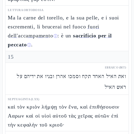
LETTURA ORTODOSSA
Ma la carne del torello, e la sua pelle, e i suoi
escrementi, li brucerai nel fuoco
fuori
dell'accampamento
: è un
sacrificio per il
ⓘ
peccato
.
ⓘ
15
EBRAICO (MT)
ואת האיל האחד תקח וסמכו אהרן ובניו את ידיהם על
ראש האיל
SEPTUAGINTA (LXX)
καὶ τὸν κριὸν λήμψῃ τὸν ἕνα, καὶ ἐπιθήσουσιν
Ααρων καὶ οἱ υἱοὶ αὐτοῦ τὰς χεῖρας αὐτῶν ἐπὶ
τὴν κεφαλὴν τοῦ κριοῦ·