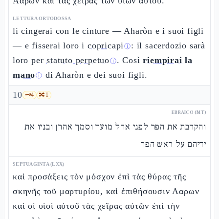
Ααρων καὶ τὰς χεῖρας τῶν υἱῶν αὐτοῦ.
LETTURA ORTODOSSA
li cingerai con le cinture — Aharòn e i suoi figli
— e fisserai loro i
copricapi
: il sacerdozio sarà
ⓘ
loro per
statuto perpetuo
. Così
riempirai la
ⓘ
mano
di Aharòn e dei suoi figli.
ⓘ
10
🗝️
4
🔀
1
EBRAICO (MT)
והקרבת את הפר לפני אהל מועד וסמך אהרן ובניו את
ידיהם על ראש הפר
SEPTUAGINTA (LXX)
καὶ προσάξεις τὸν μόσχον ἐπὶ τὰς θύρας τῆς
σκηνῆς τοῦ μαρτυρίου, καὶ ἐπιθήσουσιν Ααρων
καὶ οἱ υἱοὶ αὐτοῦ τὰς χεῖρας αὐτῶν ἐπὶ τὴν