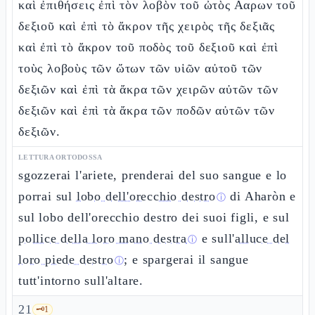
καὶ ἐπιθήσεις ἐπὶ τὸν λοβὸν τοῦ ὠτὸς Ααρων τοῦ
δεξιοῦ καὶ ἐπὶ τὸ ἄκρον τῆς χειρὸς τῆς δεξιᾶς
καὶ ἐπὶ τὸ ἄκρον τοῦ ποδὸς τοῦ δεξιοῦ καὶ ἐπὶ
τοὺς λοβοὺς τῶν ὤτων τῶν υἱῶν αὐτοῦ τῶν
δεξιῶν καὶ ἐπὶ τὰ ἄκρα τῶν χειρῶν αὐτῶν τῶν
δεξιῶν καὶ ἐπὶ τὰ ἄκρα τῶν ποδῶν αὐτῶν τῶν
δεξιῶν.
LETTURA ORTODOSSA
sgozzerai l'ariete, prenderai del suo sangue e lo
porrai sul
lobo dell'orecchio destro
di Aharòn e
ⓘ
sul lobo dell'orecchio destro dei suoi figli, e sul
pollice della loro mano destra
e sull'
alluce del
ⓘ
loro piede destro
; e spargerai il sangue
ⓘ
tutt'intorno sull'altare.
21
🗝️
1