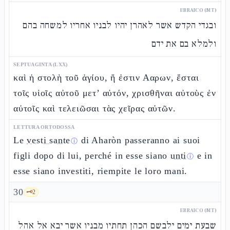
EBRAICO (MT)
ובגדי הקדש אשר לאהרן יהיו לבניו אחריו למשחה בהם
ולמלא בם את ידם
SEPTUAGINTA (LXX)
καὶ ἡ στολὴ τοῦ ἁγίου, ἥ ἐστιν Ααρων, ἔσται
τοῖς υἱοῖς αὐτοῦ μετ’ αὐτόν, χρισθῆναι αὐτοὺς ἐν
αὐτοῖς καὶ τελειῶσαι τὰς χεῖρας αὐτῶν.
LETTURA ORTODOSSA
Le
vesti sante
di Aharòn passeranno ai suoi
ⓘ
figli dopo di lui, perché in esse siano
unti
e in
ⓘ
esse siano investiti, riempite le loro mani.
30
🗝️
2
EBRAICO (MT)
שבעת ימים ילבשם הכהן תחתיו מבניו אשר יבא אל אהל