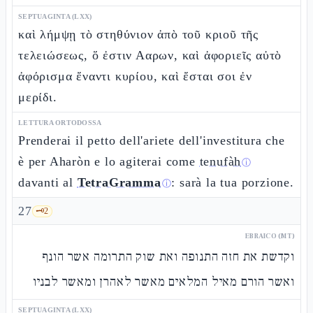
SEPTUAGINTA (LXX)
καὶ λήμψῃ τὸ στηθύνιον ἀπὸ τοῦ κριοῦ τῆς
τελειώσεως, ὅ ἐστιν Ααρων, καὶ ἀφοριεῖς αὐτὸ
ἀφόρισμα ἔναντι κυρίου, καὶ ἔσται σοι ἐν
μερίδι.
LETTURA ORTODOSSA
Prenderai il petto dell'ariete dell'investitura che
è per Aharòn e lo agiterai come
tenufàh
ⓘ
davanti al
TetraGramma
: sarà la tua porzione.
ⓘ
27
🗝️
2
EBRAICO (MT)
וקדשת את חזה התנופה ואת שוק התרומה אשר הונף
ואשר הורם מאיל המלאים מאשר לאהרן ומאשר לבניו
SEPTUAGINTA (LXX)