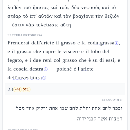
λοβὸν τοῦ ἥπατος καὶ τοὺς δύο νεφροὺς καὶ τὸ
στέαρ τὸ ἐπ’ αὐτῶν καὶ τὸν βραχίονα τὸν δεξιόν
– ἔστιν γὰρ τελείωσις αὕτη –
LETTURA ORTODOSSA
Prenderai dall'ariete il grasso e la
coda grassa
,
ⓘ
e il grasso che copre le viscere e il lobo del
fegato, e i due reni col grasso che è su di essi, e
la
coscia destra
— poiché è l'
ariete
ⓘ
dell'investitura
—
ⓘ
23
🗝️
4
🔀
1
EBRAICO (MT)
וככר לחם אחת וחלת לחם שמן אחת ורקיק אחד מסל
המצות אשר לפני יהוה