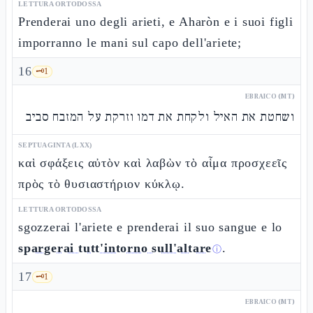
LETTURA ORTODOSSA
Prenderai uno degli arieti, e Aharòn e i suoi figli
imporranno le mani sul capo dell'ariete;
16
🗝️
1
EBRAICO (MT)
ושחטת את האיל ולקחת את דמו וזרקת על המזבח סביב
SEPTUAGINTA (LXX)
καὶ σφάξεις αὐτὸν καὶ λαβὼν τὸ αἷμα προσχεεῖς
πρὸς τὸ θυσιαστήριον κύκλῳ.
LETTURA ORTODOSSA
sgozzerai l'ariete e prenderai il suo sangue e lo
spargerai tutt'intorno sull'altare
.
ⓘ
17
🗝️
1
EBRAICO (MT)