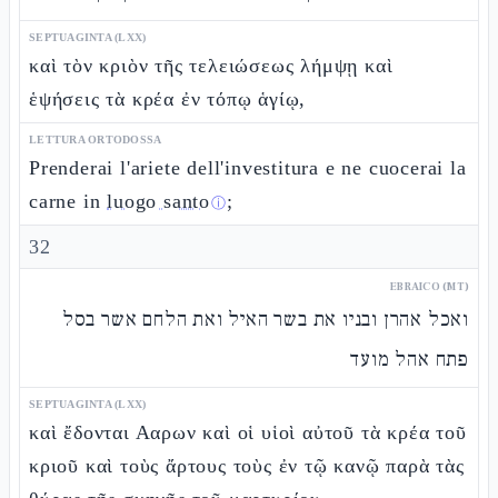
SEPTUAGINTA (LXX)
καὶ τὸν κριὸν τῆς τελειώσεως λήμψῃ καὶ
ἑψήσεις τὰ κρέα ἐν τόπῳ ἁγίῳ,
LETTURA ORTODOSSA
Prenderai l'ariete dell'investitura e ne cuocerai la
carne in
luogo santo
;
ⓘ
32
EBRAICO (MT)
ואכל אהרן ובניו את בשר האיל ואת הלחם אשר בסל
פתח אהל מועד
SEPTUAGINTA (LXX)
καὶ ἔδονται Ααρων καὶ οἱ υἱοὶ αὐτοῦ τὰ κρέα τοῦ
κριοῦ καὶ τοὺς ἄρτους τοὺς ἐν τῷ κανῷ παρὰ τὰς