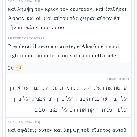
SEPTUAGINTA (LXX)
καὶ λήμψῃ τὸν κριὸν τὸν δεύτερον, καὶ ἐπιθήσει
Ααρων καὶ οἱ υἱοὶ αὐτοῦ τὰς χεῖρας αὐτῶν ἐπὶ
τὴν κεφαλὴν τοῦ κριοῦ·
LETTURA ORTODOSSA
Prenderai il secondo ariete, e Aharòn e i suoi
figli imporranno le mani sul capo dell'ariete;
20
🗝️
3
EBRAICO (MT)
ושחטת את האיל ולקחת מדמו ונתתה על תנוך אזן אהרן
ועל תנוך אזן בניו הימנית ועל בהן ידם הימנית ועל בהן
רגלם הימנית וזרקת את הדם על המזבח סביב
SEPTUAGINTA (LXX)
καὶ σφάξεις αὐτὸν καὶ λήμψῃ τοῦ αἵματος αὐτοῦ