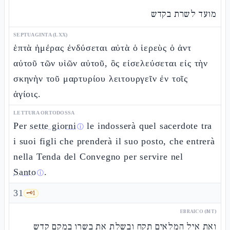
מועד לשרת בקדש
SEPTUAGINTA (LXX)
ἑπτὰ ἡμέρας ἐνδύσεται αὐτὰ ὁ ἱερεὺς ὁ ἀντ
αὐτοῦ τῶν υἱῶν αὐτοῦ, ὃς εἰσελεύσεται εἰς τὴν
σκηνὴν τοῦ μαρτυρίου λειτουργεῖν ἐν τοῖς
ἁγίοις.
LETTURA ORTODOSSA
Per
sette giorni
le indosserà quel sacerdote tra
ⓘ
i suoi figli che prenderà il suo posto, che entrerà
nella Tenda del Convegno per servire nel
Santo
.
ⓘ
31
🗝️
1
EBRAICO (MT)
ואת איל המלאים תקח ובשלת את בשרו במקם קדש