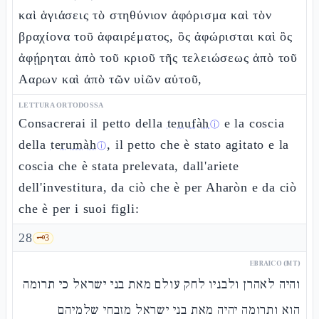
καὶ ἁγιάσεις τὸ στηθύνιον ἀφόρισμα καὶ τὸν
βραχίονα τοῦ ἀφαιρέματος, ὃς ἀφώρισται καὶ ὃς
ἀφῄρηται ἀπὸ τοῦ κριοῦ τῆς τελειώσεως ἀπὸ τοῦ
Ααρων καὶ ἀπὸ τῶν υἱῶν αὐτοῦ,
LETTURA ORTODOSSA
Consacrerai il petto della
tenufàh
e la coscia
ⓘ
della
terumàh
, il petto che è stato agitato e la
ⓘ
coscia che è stata prelevata, dall'ariete
dell'investitura, da ciò che è per Aharòn e da ciò
che è per i suoi figli:
28
🗝️
3
EBRAICO (MT)
והיה לאהרן ולבניו לחק עולם מאת בני ישראל כי תרומה
הוא ותרומה יהיה מאת בני ישראל מזבחי שלמיהם