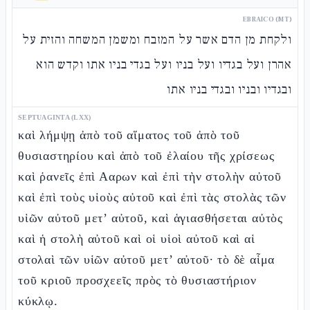
EBRAICO (MT)
ולקחת מן הדם אשר על המזבח ומשמן המשחה והזית על
אהרן ועל בגדיו ועל בניו ועל בגדי בניו אתו וקדש הוא
ובגדיו ובניו ובגדי בניו אתו
SEPTUAGINTA (LXX)
καὶ λήμψῃ ἀπὸ τοῦ αἵματος τοῦ ἀπὸ τοῦ
θυσιαστηρίου καὶ ἀπὸ τοῦ ἐλαίου τῆς χρίσεως
καὶ ῥανεῖς ἐπὶ Ααρων καὶ ἐπὶ τὴν στολὴν αὐτοῦ
καὶ ἐπὶ τοὺς υἱοὺς αὐτοῦ καὶ ἐπὶ τὰς στολὰς τῶν
υἱῶν αὐτοῦ μετ’ αὐτοῦ, καὶ ἁγιασθήσεται αὐτὸς
καὶ ἡ στολὴ αὐτοῦ καὶ οἱ υἱοὶ αὐτοῦ καὶ αἱ
στολαὶ τῶν υἱῶν αὐτοῦ μετ’ αὐτοῦ· τὸ δὲ αἷμα
τοῦ κριοῦ προσχεεῖς πρὸς τὸ θυσιαστήριον
κύκλῳ.