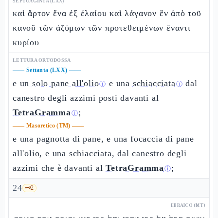
SEPTUAGINTA (LXX)
καὶ ἄρτον ἕνα ἐξ ἐλαίου καὶ λάγανον ἓν ἀπὸ τοῦ
κανοῦ τῶν ἀζύμων τῶν προτεθειμένων ἔναντι
κυρίου
LETTURA ORTODOSSA
——
Settanta (LXX)
——
e
un solo pane all'olio
e una
schiacciata
dal
ⓘ
ⓘ
canestro degli azzimi posti davanti al
TetraGramma
;
ⓘ
——
Masoretico (TM)
——
e una pagnotta di pane, e una focaccia di pane
all'olio, e una schiacciata, dal canestro degli
azzimi che è davanti al
TetraGramma
;
ⓘ
24
🗝️
2
EBRAICO (MT)