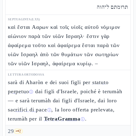
תרומתם ליהוה
SEPTUAGINTA (LXX)
καὶ ἔσται Ααρων καὶ τοῖς υἱοῖς αὐτοῦ νόμιμον
αἰώνιον παρὰ τῶν υἱῶν Ισραηλ· ἔστιν γὰρ
ἀφαίρεμα τοῦτο καὶ ἀφαίρεμα ἔσται παρὰ τῶν
υἱῶν Ισραηλ ἀπὸ τῶν θυμάτων τῶν σωτηρίων
τῶν υἱῶν Ισραηλ, ἀφαίρεμα κυρίῳ. –
LETTURA ORTODOSSA
sarà di Aharòn e dei suoi figli per
statuto
perpetuo
dai figli d'Israele, poiché è terumàh
ⓘ
— e sarà terumàh dai figli d'Israele, dai loro
sacrifici di pace
, la loro offerta prelevata,
ⓘ
terumàh per il
TetraGramma
.
ⓘ
29
🗝️
2