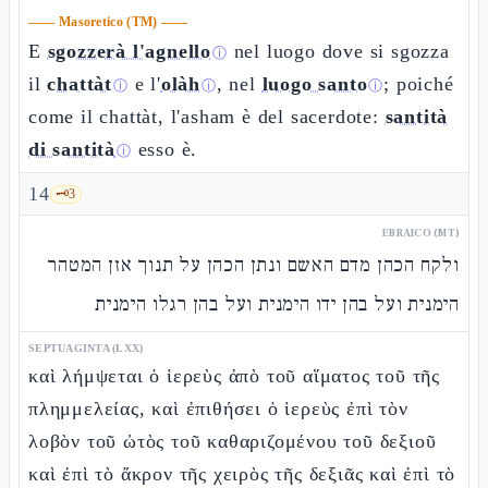
——
Masoretico (TM)
——
E
sgozzerà l'agnello
nel luogo dove si sgozza
ⓘ
il
chattàt
e l'
olàh
, nel
luogo santo
; poiché
ⓘ
ⓘ
ⓘ
come il chattàt, l'asham è del sacerdote:
santità
di santità
esso è.
ⓘ
14
🗝️
3
EBRAICO (MT)
ולקח הכהן מדם האשם ונתן הכהן על תנוך אזן המטהר
הימנית ועל בהן ידו הימנית ועל בהן רגלו הימנית
SEPTUAGINTA (LXX)
καὶ λήμψεται ὁ ἱερεὺς ἀπὸ τοῦ αἵματος τοῦ τῆς
πλημμελείας, καὶ ἐπιθήσει ὁ ἱερεὺς ἐπὶ τὸν
λοβὸν τοῦ ὠτὸς τοῦ καθαριζομένου τοῦ δεξιοῦ
καὶ ἐπὶ τὸ ἄκρον τῆς χειρὸς τῆς δεξιᾶς καὶ ἐπὶ τὸ