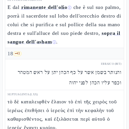
E dal
rimanente dell'olio
che è sul suo palmo,
ⓘ
porrà il sacerdote sul lobo dell'orecchio destro di
colui che si purifica e sul pollice della sua mano
destra e sull'alluce del suo piede destro,
sopra il
sangue dell'asham
.
ⓘ
18
🗝️
3
EBRAICO (MT)
והנותר בשמן אשר על כף הכהן יתן על ראש המטהר
וכפר עליו הכהן לפני יהוה
SEPTUAGINTA (LXX)
τὸ δὲ καταλειφθὲν ἔλαιον τὸ ἐπὶ τῆς χειρὸς τοῦ
ἱερέως ἐπιθήσει ὁ ἱερεὺς ἐπὶ τὴν κεφαλὴν τοῦ
καθαρισθέντος, καὶ ἐξιλάσεται περὶ αὐτοῦ ὁ
ἱερεὺς ἔναντι κυρίου.