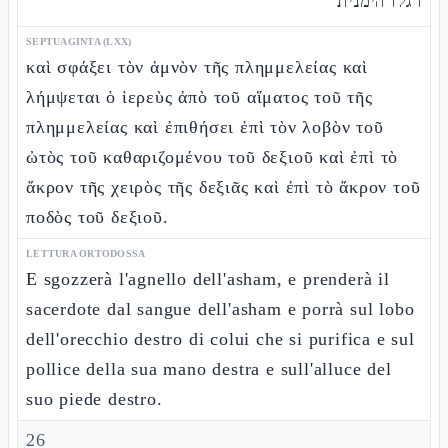
רגלו הימנית
SEPTUAGINTA (LXX)
καὶ σφάξει τὸν ἀμνὸν τῆς πλημμελείας καὶ
λήμψεται ὁ ἱερεὺς ἀπὸ τοῦ αἵματος τοῦ τῆς
πλημμελείας καὶ ἐπιθήσει ἐπὶ τὸν λοβὸν τοῦ
ὠτὸς τοῦ καθαριζομένου τοῦ δεξιοῦ καὶ ἐπὶ τὸ
ἄκρον τῆς χειρὸς τῆς δεξιᾶς καὶ ἐπὶ τὸ ἄκρον τοῦ
ποδὸς τοῦ δεξιοῦ.
LETTURA ORTODOSSA
E sgozzerà l'agnello dell'asham, e prenderà il
sacerdote dal sangue dell'asham e porrà sul lobo
dell'orecchio destro di colui che si purifica e sul
pollice della sua mano destra e sull'alluce del
suo piede destro.
26