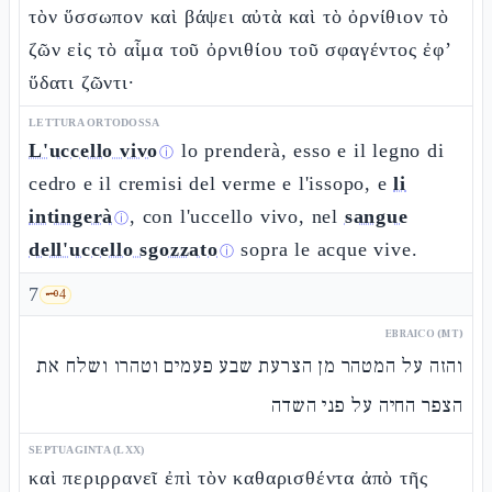
τὸν ὕσσωπον καὶ βάψει αὐτὰ καὶ τὸ ὀρνίθιον τὸ
ζῶν εἰς τὸ αἷμα τοῦ ὀρνιθίου τοῦ σφαγέντος ἐφ’
ὕδατι ζῶντι·
LETTURA ORTODOSSA
L'uccello vivo
lo prenderà, esso e il legno di
ⓘ
cedro e il cremisi del verme e l'issopo, e
li
intingerà
, con l'uccello vivo, nel
sangue
ⓘ
dell'uccello sgozzato
sopra le acque vive.
ⓘ
7
🗝️
4
EBRAICO (MT)
והזה על המטהר מן הצרעת שבע פעמים וטהרו ושלח את
הצפר החיה על פני השדה
SEPTUAGINTA (LXX)
καὶ περιρρανεῖ ἐπὶ τὸν καθαρισθέντα ἀπὸ τῆς