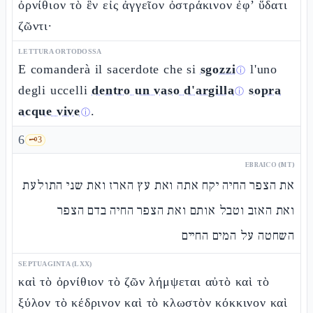
ὀρνίθιον τὸ ἓν εἰς ἀγγεῖον ὀστράκινον ἐφ’ ὕδατι
ζῶντι·
LETTURA ORTODOSSA
E comanderà il sacerdote che si
sgozzi
l'uno
ⓘ
degli uccelli
dentro un vaso d'argilla
sopra
ⓘ
acque vive
.
ⓘ
6
🗝️
3
EBRAICO (MT)
את הצפר החיה יקח אתה ואת עץ הארז ואת שני התולעת
ואת האזב וטבל אותם ואת הצפר החיה בדם הצפר
השחטה על המים החיים
SEPTUAGINTA (LXX)
καὶ τὸ ὀρνίθιον τὸ ζῶν λήμψεται αὐτὸ καὶ τὸ
ξύλον τὸ κέδρινον καὶ τὸ κλωστὸν κόκκινον καὶ