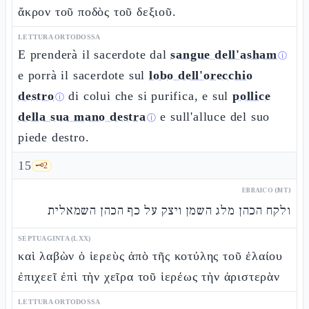
ἄκρον τοῦ ποδὸς τοῦ δεξιοῦ.
LETTURA ORTODOSSA
E prenderà il sacerdote dal
sangue dell'asham
ⓘ
e porrà il sacerdote sul
lobo dell'orecchio
destro
di colui che si purifica, e sul
pollice
ⓘ
della sua mano destra
e sull'alluce del suo
ⓘ
piede destro.
15
🗝️
2
EBRAICO (MT)
ולקח הכהן מלג השמן ויצק על כף הכהן השמאלית
SEPTUAGINTA (LXX)
καὶ λαβὼν ὁ ἱερεὺς ἀπὸ τῆς κοτύλης τοῦ ἐλαίου
ἐπιχεεῖ ἐπὶ τὴν χεῖρα τοῦ ἱερέως τὴν ἀριστερὰν
LETTURA ORTODOSSA