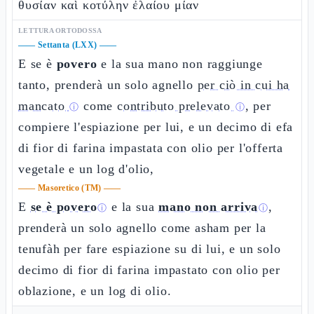
θυσίαν καὶ κοτύλην ἐλαίου μίαν
LETTURA ORTODOSSA
——
Settanta (LXX)
——
E se è
povero
e la sua mano non raggiunge
tanto, prenderà un solo agnello
per ciò in cui ha
mancato
come
contributo prelevato
, per
ⓘ
ⓘ
compiere l'espiazione per lui, e un decimo di efa
di fior di farina impastata con olio per l'offerta
vegetale e un log d'olio,
——
Masoretico (TM)
——
E
se è povero
e la sua
mano non arriva
,
ⓘ
ⓘ
prenderà un solo agnello come asham per la
tenufàh per fare espiazione su di lui, e un solo
decimo di fior di farina impastato con olio per
oblazione, e un log di olio.