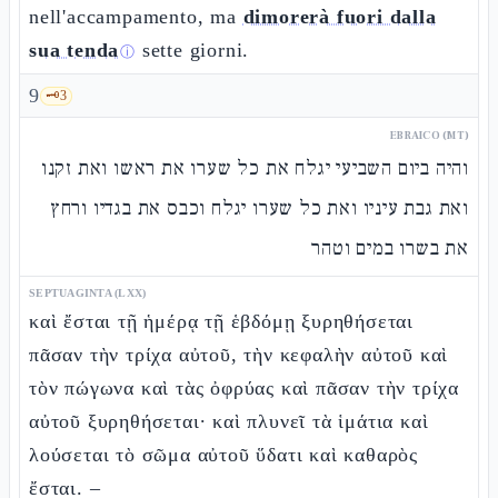
nell'accampamento, ma
dimorerà fuori dalla
sua tenda
sette giorni.
ⓘ
9
🗝️
3
EBRAICO (MT)
והיה ביום השביעי יגלח את כל שערו את ראשו ואת זקנו
ואת גבת עיניו ואת כל שערו יגלח וכבס את בגדיו ורחץ
את בשרו במים וטהר
SEPTUAGINTA (LXX)
καὶ ἔσται τῇ ἡμέρᾳ τῇ ἑβδόμῃ ξυρηθήσεται
πᾶσαν τὴν τρίχα αὐτοῦ, τὴν κεφαλὴν αὐτοῦ καὶ
τὸν πώγωνα καὶ τὰς ὀφρύας καὶ πᾶσαν τὴν τρίχα
αὐτοῦ ξυρηθήσεται· καὶ πλυνεῖ τὰ ἱμάτια καὶ
λούσεται τὸ σῶμα αὐτοῦ ὕδατι καὶ καθαρὸς
ἔσται. –