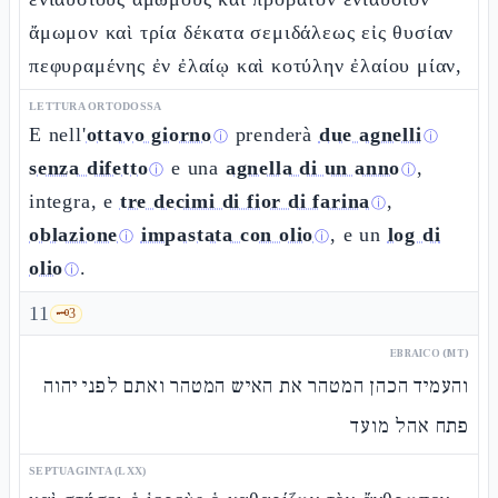
ἄμωμον καὶ τρία δέκατα σεμιδάλεως εἰς θυσίαν
πεφυραμένης ἐν ἐλαίῳ καὶ κοτύλην ἐλαίου μίαν,
LETTURA ORTODOSSA
E nell'
ottavo giorno
prenderà
due agnelli
ⓘ
ⓘ
senza difetto
e una
agnella di un anno
,
ⓘ
ⓘ
integra, e
tre decimi di fior di farina
,
ⓘ
oblazione
impastata con olio
, e un
log di
ⓘ
ⓘ
olio
.
ⓘ
11
🗝️
3
EBRAICO (MT)
והעמיד הכהן המטהר את האיש המטהר ואתם לפני יהוה
פתח אהל מועד
SEPTUAGINTA (LXX)