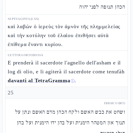
הכהן תנופה לפני יהוה
SEPTUAGINTA (LXX)
καὶ λαβὼν ὁ ἱερεὺς τὸν ἀμνὸν τῆς πλημμελείας
καὶ τὴν κοτύλην τοῦ ἐλαίου ἐπιθήσει αὐτὰ
ἐπίθεμα ἔναντι κυρίου.
LETTURA ORTODOSSA
E prenderà il sacerdote l'agnello dell'asham e il
log di olio, e li agiterà il sacerdote come tenufàh
davanti al TetraGramma
.
ⓘ
25
EBRAICO (MT)
ושחט את כבש האשם ולקח הכהן מדם האשם ונתן על
תנוך אזן המטהר הימנית ועל בהן ידו הימנית ועל בהן