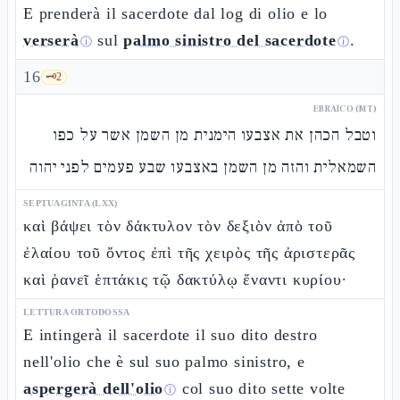
E prenderà il sacerdote dal log di olio e lo
verserà
sul
palmo sinistro del sacerdote
.
ⓘ
ⓘ
16
🗝️
2
EBRAICO (MT)
וטבל הכהן את אצבעו הימנית מן השמן אשר על כפו
השמאלית והזה מן השמן באצבעו שבע פעמים לפני יהוה
SEPTUAGINTA (LXX)
καὶ βάψει τὸν δάκτυλον τὸν δεξιὸν ἀπὸ τοῦ
ἐλαίου τοῦ ὄντος ἐπὶ τῆς χειρὸς τῆς ἀριστερᾶς
καὶ ῥανεῖ ἑπτάκις τῷ δακτύλῳ ἔναντι κυρίου·
LETTURA ORTODOSSA
E intingerà il sacerdote il suo dito destro
nell'olio che è sul suo palmo sinistro, e
aspergerà dell'olio
col suo dito sette volte
ⓘ