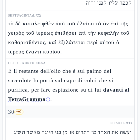
לכפר עליו לפני יהוה
SEPTUAGINTA (LXX)
τὸ δὲ καταλειφθὲν ἀπὸ τοῦ ἐλαίου τὸ ὂν ἐπὶ τῆς
χειρὸς τοῦ ἱερέως ἐπιθήσει ἐπὶ τὴν κεφαλὴν τοῦ
καθαρισθέντος, καὶ ἐξιλάσεται περὶ αὐτοῦ ὁ
ἱερεὺς ἔναντι κυρίου.
LETTURA ORTODOSSA
E il restante dell'olio che è sul palmo del
sacerdote lo porrà sul capo di colui che si
purifica, per fare espiazione su di lui
davanti al
TetraGramma
.
ⓘ
30
🗝️
2
EBRAICO (MT)
ועשה את האחד מן התרים או מן בני היונה מאשר תשיג