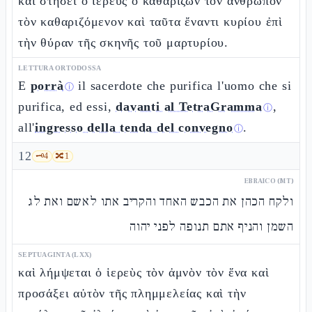
καὶ στήσει ὁ ἱερεὺς ὁ καθαρίζων τὸν ἄνθρωπον
τὸν καθαριζόμενον καὶ ταῦτα ἔναντι κυρίου ἐπὶ
τὴν θύραν τῆς σκηνῆς τοῦ μαρτυρίου.
LETTURA ORTODOSSA
E
porrà
il sacerdote che purifica l'uomo che si
ⓘ
purifica, ed essi,
davanti al TetraGramma
,
ⓘ
all'
ingresso della tenda del convegno
.
ⓘ
12
🗝️
4
🔀
1
EBRAICO (MT)
ולקח הכהן את הכבש האחד והקריב אתו לאשם ואת לג
השמן והניף אתם תנופה לפני יהוה
SEPTUAGINTA (LXX)
καὶ λήμψεται ὁ ἱερεὺς τὸν ἀμνὸν τὸν ἕνα καὶ
προσάξει αὐτὸν τῆς πλημμελείας καὶ τὴν