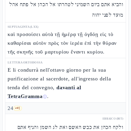
והביא אתם ביום השמיני לטהרתו אל הכהן אל פתח אהל
מועד לפני יהוה
SEPTUAGINTA (LXX)
καὶ προσοίσει αὐτὰ τῇ ἡμέρᾳ τῇ ὀγδόῃ εἰς τὸ
καθαρίσαι αὐτὸν πρὸς τὸν ἱερέα ἐπὶ τὴν θύραν
τῆς σκηνῆς τοῦ μαρτυρίου ἔναντι κυρίου.
LETTURA ORTODOSSA
E li condurrà nell'ottavo giorno per la sua
purificazione al sacerdote, all'ingresso della
tenda del convegno,
davanti al
TetraGramma
.
ⓘ
24
🗝️
1
EBRAICO (MT)
ולקח הכהן את כבש האשם ואת לג השמן והניף אתם