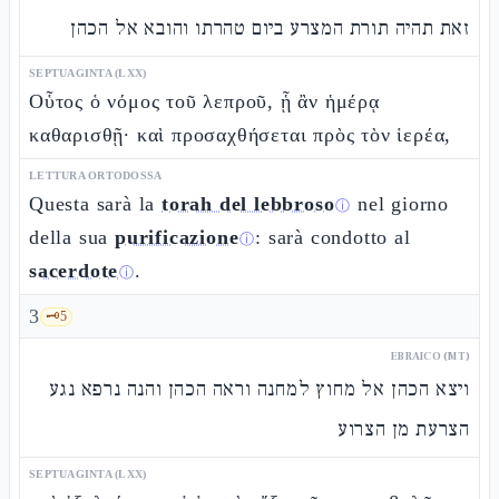
זאת תהיה תורת המצרע ביום טהרתו והובא אל הכהן
SEPTUAGINTA (LXX)
Οὗτος ὁ νόμος τοῦ λεπροῦ, ᾗ ἂν ἡμέρᾳ
καθαρισθῇ· καὶ προσαχθήσεται πρὸς τὸν ἱερέα,
LETTURA ORTODOSSA
Questa sarà la
torah del lebbroso
nel giorno
ⓘ
della sua
purificazione
: sarà condotto al
ⓘ
sacerdote
.
ⓘ
3
🗝️
5
EBRAICO (MT)
ויצא הכהן אל מחוץ למחנה וראה הכהן והנה נרפא נגע
הצרעת מן הצרוע
SEPTUAGINTA (LXX)