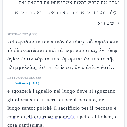
ושחט את הכבש במקום אשר ישחט את החטאת ואת
העלה במקום הקדש כי כחטאת האשם הוא לכהן קדש
קדשים הוא
SEPTUAGINTA (LXX)
καὶ σφάξουσιν τὸν ἀμνὸν ἐν τόπῳ, οὗ σφάζουσιν
τὰ ὁλοκαυτώματα καὶ τὰ περὶ ἁμαρτίας, ἐν τόπῳ
ἁγίῳ· ἔστιν γὰρ τὸ περὶ ἁμαρτίας ὥσπερ τὸ τῆς
πλημμελείας, ἔστιν τῷ ἱερεῖ, ἅγια ἁγίων ἐστίν.
LETTURA ORTODOSSA
——
Settanta (LXX)
——
e sgozzerà l'agnello nel luogo dove si sgozzano
gli olocausti e i sacrifici per il peccato, nel
luogo santo: poiché
il sacrificio per il peccato è
come quello di riparazione
, spetta al kohèn, è
ⓘ
cosa santissima.