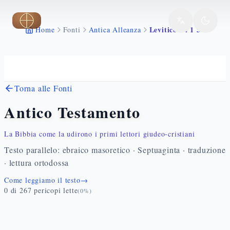
Vai al contenuto principale
Levitico 14 1 57
Home
Fonti
Antica Alleanza
Torna alle Fonti
Antico Testamento
La Bibbia come la udirono i primi lettori giudeo-cristiani
Testo parallelo: ebraico masoretico · Septuaginta · traduzione
· lettura ortodossa
Come leggiamo il testo
→
0
di
267
pericopi lette
(
0
%)