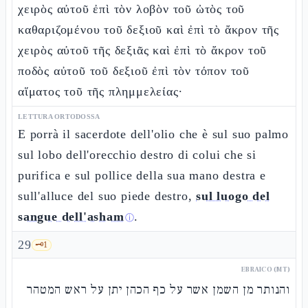
χειρὸς αὐτοῦ ἐπὶ τὸν λοβὸν τοῦ ὠτὸς τοῦ
καθαριζομένου τοῦ δεξιοῦ καὶ ἐπὶ τὸ ἄκρον τῆς
χειρὸς αὐτοῦ τῆς δεξιᾶς καὶ ἐπὶ τὸ ἄκρον τοῦ
ποδὸς αὐτοῦ τοῦ δεξιοῦ ἐπὶ τὸν τόπον τοῦ
αἵματος τοῦ τῆς πλημμελείας·
LETTURA ORTODOSSA
E porrà il sacerdote dell'olio che è sul suo palmo
sul lobo dell'orecchio destro di colui che si
purifica e sul pollice della sua mano destra e
sull'alluce del suo piede destro,
sul luogo del
sangue dell'asham
.
ⓘ
29
🗝️
1
EBRAICO (MT)
והנותר מן השמן אשר על כף הכהן יתן על ראש המטהר