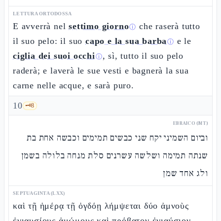
LETTURA ORTODOSSA
E avverrà nel
settimo giorno
che raserà tutto
ⓘ
il suo pelo: il suo
capo e la sua barba
e le
ⓘ
ciglia dei suoi occhi
, sì, tutto il suo pelo
ⓘ
raderà; e laverà le sue vesti e bagnerà la sua
carne nelle acque, e sarà puro.
10
🗝️
8
EBRAICO (MT)
וביום השמיני יקח שני כבשים תמימים וכבשה אחת בת
שנתה תמימה ושלשה עשרנים סלת מנחה בלולה בשמן
ולג אחד שמן
SEPTUAGINTA (LXX)
καὶ τῇ ἡμέρᾳ τῇ ὀγδόῃ λήμψεται δύο ἀμνοὺς
ἐνιαυσίους ἀμώμους καὶ πρόβατον ἐνιαύσιον