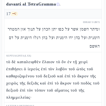
davanti al TetraGramma
.
ⓘ
17
🗝️
2
EBRAICO (MT)
ומיתר השמן אשר על כפו יתן הכהן על תנוך אזן המטהר
הימנית ועל בהן ידו הימנית ועל בהן רגלו הימנית על דם
האשם
SEPTUAGINTA (LXX)
τὸ δὲ καταλειφθὲν ἔλαιον τὸ ὂν ἐν τῇ χειρὶ
ἐπιθήσει ὁ ἱερεὺς ἐπὶ τὸν λοβὸν τοῦ ὠτὸς τοῦ
καθαριζομένου τοῦ δεξιοῦ καὶ ἐπὶ τὸ ἄκρον τῆς
χειρὸς τῆς δεξιᾶς καὶ ἐπὶ τὸ ἄκρον τοῦ ποδὸς τοῦ
δεξιοῦ ἐπὶ τὸν τόπον τοῦ αἵματος τοῦ τῆς
πλημμελείας·
LETTURA ORTODOSSA