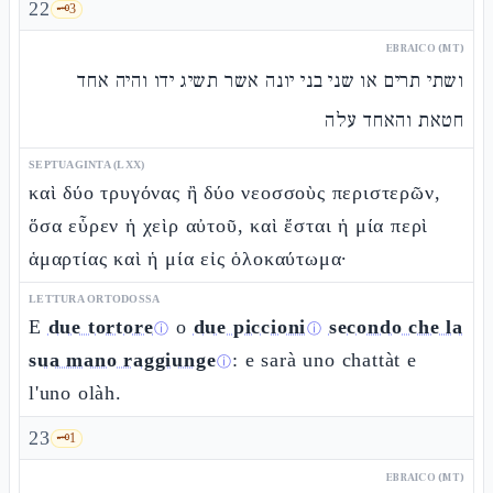
22
🗝️
3
EBRAICO (MT)
ושתי תרים או שני בני יונה אשר תשיג ידו והיה אחד
חטאת והאחד עלה
SEPTUAGINTA (LXX)
καὶ δύο τρυγόνας ἢ δύο νεοσσοὺς περιστερῶν,
ὅσα εὗρεν ἡ χεὶρ αὐτοῦ, καὶ ἔσται ἡ μία περὶ
ἁμαρτίας καὶ ἡ μία εἰς ὁλοκαύτωμα·
LETTURA ORTODOSSA
E
due tortore
o
due piccioni
secondo che la
ⓘ
ⓘ
sua mano raggiunge
: e sarà uno chattàt e
ⓘ
l'uno olàh.
23
🗝️
1
EBRAICO (MT)