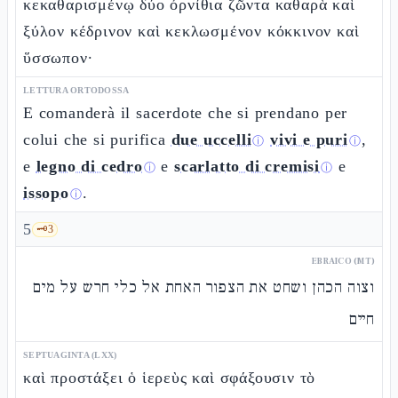
κεκαθαρισμένῳ δύο ὀρνίθια ζῶντα καθαρὰ καὶ
ξύλον κέδρινον καὶ κεκλωσμένον κόκκινον καὶ
ὕσσωπον·
LETTURA ORTODOSSA
E comanderà il sacerdote che si prendano per
colui che si purifica
due uccelli
vivi e puri
,
ⓘ
ⓘ
e
legno di cedro
e
scarlatto di cremisi
e
ⓘ
ⓘ
issopo
.
ⓘ
5
🗝️
3
EBRAICO (MT)
וצוה הכהן ושחט את הצפור האחת אל כלי חרש על מים
חיים
SEPTUAGINTA (LXX)
καὶ προστάξει ὁ ἱερεὺς καὶ σφάξουσιν τὸ