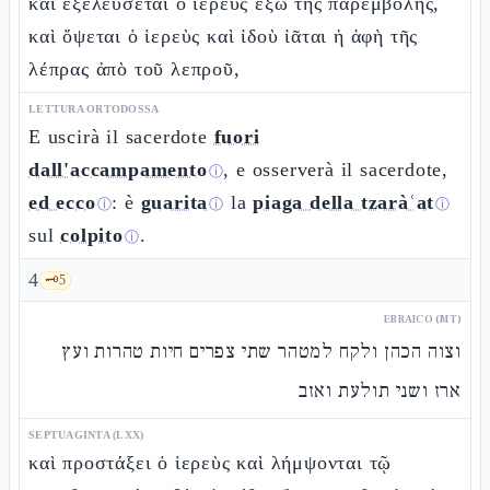
καὶ ἐξελεύσεται ὁ ἱερεὺς ἔξω τῆς παρεμβολῆς,
καὶ ὄψεται ὁ ἱερεὺς καὶ ἰδοὺ ἰᾶται ἡ ἁφὴ τῆς
λέπρας ἀπὸ τοῦ λεπροῦ,
LETTURA ORTODOSSA
E uscirà il sacerdote
fuori
dall'accampamento
, e osserverà il sacerdote,
ⓘ
ed ecco
: è
guarita
la
piaga della tzaràʿat
ⓘ
ⓘ
ⓘ
sul
colpito
.
ⓘ
4
🗝️
5
EBRAICO (MT)
וצוה הכהן ולקח למטהר שתי צפרים חיות טהרות ועץ
ארז ושני תולעת ואזב
SEPTUAGINTA (LXX)
καὶ προστάξει ὁ ἱερεὺς καὶ λήμψονται τῷ