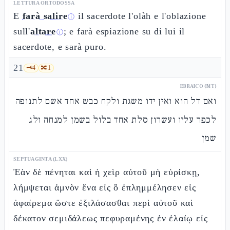
LETTURA ORTODOSSA
E
farà salire
il sacerdote l'olàh e l'oblazione
ⓘ
sull'
altare
; e farà espiazione su di lui il
ⓘ
sacerdote, e sarà puro.
21
🗝️
4
🔀
1
EBRAICO (MT)
ואם דל הוא ואין ידו משגת ולקח כבש אחד אשם לתנופה
לכפר עליו ועשרון סלת אחד בלול בשמן למנחה ולג
שמן
SEPTUAGINTA (LXX)
Ἐὰν δὲ πένηται καὶ ἡ χεὶρ αὐτοῦ μὴ εὑρίσκῃ,
λήμψεται ἀμνὸν ἕνα εἰς ὃ ἐπλημμέλησεν εἰς
ἀφαίρεμα ὥστε ἐξιλάσασθαι περὶ αὐτοῦ καὶ
δέκατον σεμιδάλεως πεφυραμένης ἐν ἐλαίῳ εἰς