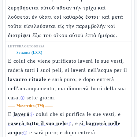
ξυρηθήσεται αὐτοῦ πᾶσαν τὴν τρίχα καὶ
λούσεται ἐν ὕδατι καὶ καθαρὸς ἔσται· καὶ μετὰ
ταῦτα εἰσελεύσεται εἰς τὴν παρεμβολὴν καὶ
διατρίψει ἔξω τοῦ οἴκου αὐτοῦ ἑπτὰ ἡμέρας.
LETTURA ORTODOSSA
——
Settanta (LXX)
——
E colui che viene purificato laverà le sue vesti,
raderà tutti i suoi peli, si laverà nell'acqua per il
lavacro rituale
e sarà puro; e dopo entrerà
nell'accampamento, ma dimorerà fuori della sua
casa
sette giorni.
ⓘ
——
Masoretico (TM)
——
E
laverà
colui che si purifica le sue vesti, e
ⓘ
raserà tutto il suo pelo
, e
si bagnerà nelle
ⓘ
acque
e sarà puro; e dopo entrerà
ⓘ