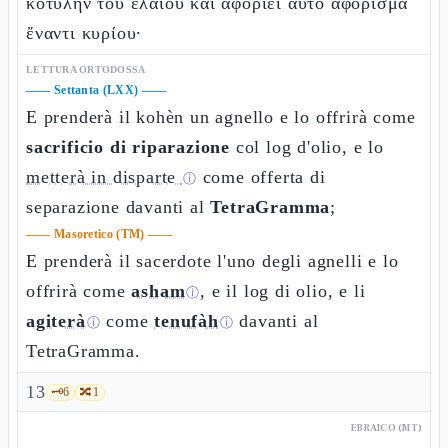
κοτύλην τοῦ ἐλαίου καὶ ἀφοριεῖ αὐτὸ ἀφόρισμα
ἔναντι κυρίου·
LETTURA ORTODOSSA
——
Settanta (LXX)
——
E prenderà il kohèn un agnello e lo offrirà come
sacrificio di riparazione
col log d'olio, e lo
metterà in disparte
come offerta di
ⓘ
separazione davanti al
TetraGramma
;
——
Masoretico (TM)
——
E prenderà il sacerdote l'uno degli agnelli e lo
offrirà come
asham
, e il log di olio, e li
ⓘ
agiterà
come
tenufàh
davanti al
ⓘ
ⓘ
TetraGramma.
13
🗝️
6
🔀
1
EBRAICO (MT)