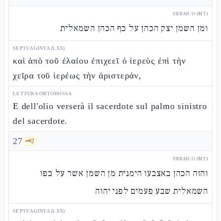
EBRAICO (MT)
ומן השמן יצק הכהן על כף הכהן השמאלית
SEPTUAGINTA (LXX)
καὶ ἀπὸ τοῦ ἐλαίου ἐπιχεεῖ ὁ ἱερεὺς ἐπὶ τὴν
χεῖρα τοῦ ἱερέως τὴν ἀριστεράν,
LETTURA ORTODOSSA
E dell'olio verserà il sacerdote sul palmo sinistro
del sacerdote.
27
🗝️
2
EBRAICO (MT)
והזה הכהן באצבעו הימנית מן השמן אשר על כפו
השמאלית שבע פעמים לפני יהוה
SEPTUAGINTA (LXX)