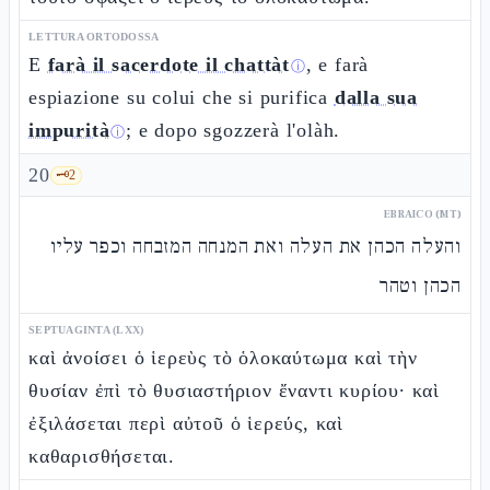
LETTURA ORTODOSSA
E
farà il sacerdote il chattàt
, e farà
ⓘ
espiazione su colui che si purifica
dalla sua
impurità
; e dopo sgozzerà l'olàh.
ⓘ
20
🗝️
2
EBRAICO (MT)
והעלה הכהן את העלה ואת המנחה המזבחה וכפר עליו
הכהן וטהר
SEPTUAGINTA (LXX)
καὶ ἀνοίσει ὁ ἱερεὺς τὸ ὁλοκαύτωμα καὶ τὴν
θυσίαν ἐπὶ τὸ θυσιαστήριον ἔναντι κυρίου· καὶ
ἐξιλάσεται περὶ αὐτοῦ ὁ ἱερεύς, καὶ
καθαρισθήσεται.