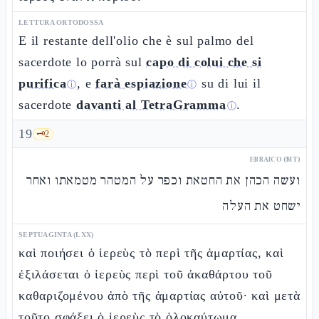
LETTURA ORTODOSSA
E il restante dell'olio che è sul palmo del
sacerdote lo porrà sul
capo di colui che si
purifica
, e
farà espiazione
su di lui il
ⓘ
ⓘ
sacerdote
davanti al TetraGramma
.
ⓘ
19
🗝️
2
EBRAICO (MT)
ועשה הכהן את החטאת וכפר על המטהר מטמאתו ואחר
ישחט את העלה
SEPTUAGINTA (LXX)
καὶ ποιήσει ὁ ἱερεὺς τὸ περὶ τῆς ἁμαρτίας, καὶ
ἐξιλάσεται ὁ ἱερεὺς περὶ τοῦ ἀκαθάρτου τοῦ
καθαριζομένου ἀπὸ τῆς ἁμαρτίας αὐτοῦ· καὶ μετὰ
τοῦτο σφάξει ὁ ἱερεὺς τὸ ὁλοκαύτωμα.