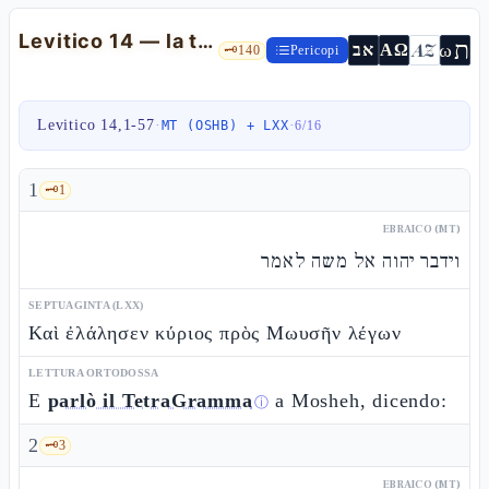
Levitico 14 — la torà del metzoràʿ: purità rituale, non colpa morale
ת
AZ
ω
אב
ΑΩ
🗝️
140
Pericopi
Levitico 14,1-57
·
·
MT (OSHB) + LXX
6
/
16
1
🗝️
1
EBRAICO (MT)
וידבר יהוה אל משה לאמר
SEPTUAGINTA (LXX)
Καὶ ἐλάλησεν κύριος πρὸς Μωυσῆν λέγων
LETTURA ORTODOSSA
E
parlò il TetraGramma
a Mosheh, dicendo:
ⓘ
2
🗝️
3
EBRAICO (MT)