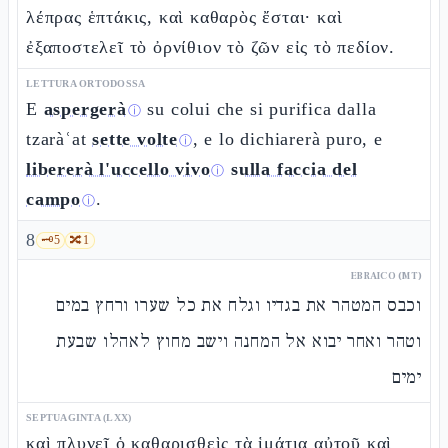
λέπρας ἑπτάκις, καὶ καθαρὸς ἔσται· καὶ
ἐξαποστελεῖ τὸ ὀρνίθιον τὸ ζῶν εἰς τὸ πεδίον.
LETTURA ORTODOSSA
E
aspergerà
su colui che si purifica dalla
ⓘ
tzaràʿat
sette volte
, e lo dichiarerà puro, e
ⓘ
libererà l'uccello vivo
sulla faccia del
ⓘ
campo
.
ⓘ
8
🗝️
5
🔀
1
EBRAICO (MT)
וכבס המטהר את בגדיו וגלח את כל שערו ורחץ במים
וטהר ואחר יבוא אל המחנה וישב מחוץ לאהלו שבעת
ימים
SEPTUAGINTA (LXX)
καὶ πλυνεῖ ὁ καθαρισθεὶς τὰ ἱμάτια αὐτοῦ καὶ