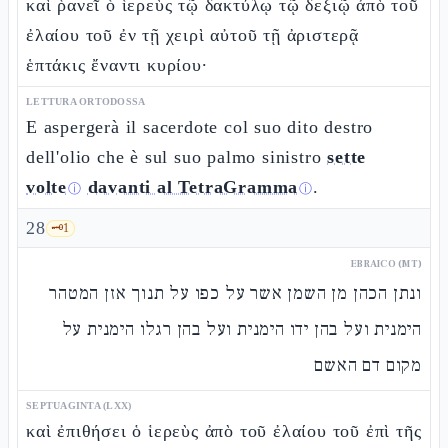
καὶ ῥανεῖ ὁ ἱερεὺς τῷ δακτύλῳ τῷ δεξιῷ ἀπὸ τοῦ
ἐλαίου τοῦ ἐν τῇ χειρὶ αὐτοῦ τῇ ἀριστερᾷ
ἑπτάκις ἔναντι κυρίου·
LETTURA ORTODOSSA
E aspergerà il sacerdote col suo dito destro
dell'olio che è sul suo palmo sinistro
sette
volte
davanti al TetraGramma
.
ⓘ
ⓘ
28
🗝️
1
EBRAICO (MT)
ונתן הכהן מן השמן אשר על כפו על תנוך אזן המטהר
הימנית ועל בהן ידו הימנית ועל בהן רגלו הימנית על
מקום דם האשם
SEPTUAGINTA (LXX)
καὶ ἐπιθήσει ὁ ἱερεὺς ἀπὸ τοῦ ἐλαίου τοῦ ἐπὶ τῆς