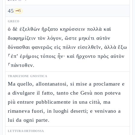
45
🗝️
5
GRECO
ὁ δὲ ἐξελθὼν ἤρξατο κηρύσσειν πολλὰ καὶ
διαφημίζειν τὸν λόγον, ὥστε μηκέτι αὐτὸν
δύνασθαι φανερῶς εἰς πόλιν εἰσελθεῖν, ἀλλὰ ἔξω
⸀ἐπ’ ἐρήμοις τόποις ἦν· καὶ ἤρχοντο πρὸς αὐτὸν
⸀πάντοθεν.
TRADUZIONE GNOSTICA
Ma quello, allontanatosi, si mise a proclamare e
a divulgare il fatto, tanto che Gesù non poteva
più entrare pubblicamente in una città, ma
rimaneva fuori, in luoghi deserti; e venivano a
lui da ogni parte.
LETTURA ORTODOSSA