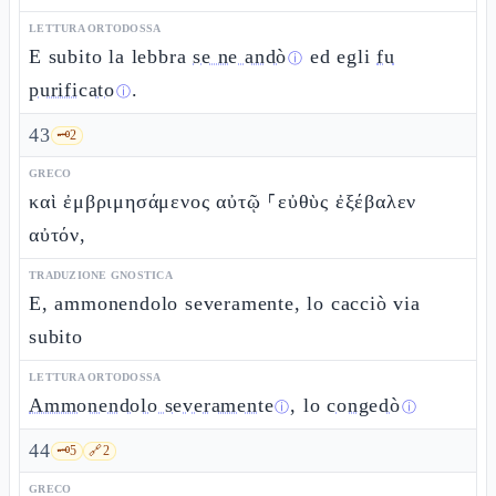
LETTURA ORTODOSSA
E subito la lebbra
se ne andò
ed egli
fu
ⓘ
purificato
.
ⓘ
43
🗝️
2
GRECO
καὶ ἐμβριμησάμενος αὐτῷ ⸀εὐθὺς ἐξέβαλεν
αὐτόν,
TRADUZIONE GNOSTICA
E, ammonendolo severamente, lo cacciò via
subito
LETTURA ORTODOSSA
Ammonendolo severamente
, lo
congedò
ⓘ
ⓘ
44
🗝️
5
🔗
2
GRECO