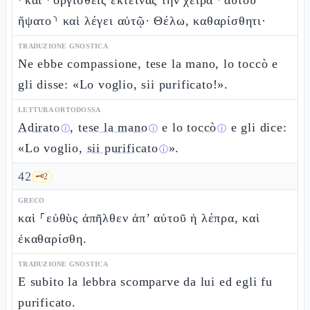
⸀καὶ ⸀ὀργισθεὶς ἐκτείνας τὴν χεῖρα ⸂αὐτοῦ
ἥψατο⸃ καὶ λέγει αὐτῷ· Θέλω, καθαρίσθητι·
TRADUZIONE GNOSTICA
Ne ebbe compassione, tese la mano, lo toccò e
gli disse: «Lo voglio, sii purificato!».
LETTURA ORTODOSSA
Adirato
,
tese la mano
e lo
toccò
e gli dice:
ⓘ
ⓘ
ⓘ
«Lo voglio,
sii purificato
».
ⓘ
42
🗝️
2
GRECO
καὶ ⸀εὐθὺς ἀπῆλθεν ἀπ’ αὐτοῦ ἡ λέπρα, καὶ
ἐκαθαρίσθη.
TRADUZIONE GNOSTICA
E subito la lebbra scomparve da lui ed egli fu
purificato.