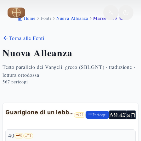
Vai al contenuto principale
Marco 1 40 45
Home
Fonti
Nuova Alleanza
Torna alle Fonti
Nuova Alleanza
Testo parallelo dei Vangeli: greco (SBLGNT) · traduzione ·
lettura ortodossa
567
pericopi
Guarigione di un lebbroso
ת
AZ
ω
ΑΩ
🗝️
21
Pericopi
40
🗝️
3
🔗
1