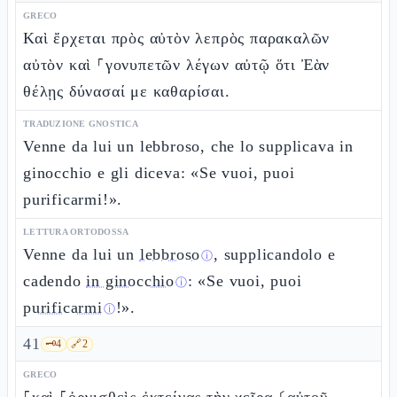
GRECO
Καὶ ἔρχεται πρὸς αὐτὸν λεπρὸς παρακαλῶν
αὐτὸν καὶ ⸀γονυπετῶν λέγων αὐτῷ ὅτι Ἐὰν
θέλῃς δύνασαί με καθαρίσαι.
TRADUZIONE GNOSTICA
Venne da lui un lebbroso, che lo supplicava in
ginocchio e gli diceva: «Se vuoi, puoi
purificarmi!».
LETTURA ORTODOSSA
Venne da lui un
lebbroso
, supplicandolo e
ⓘ
cadendo
in ginocchio
: «Se vuoi, puoi
ⓘ
purificarmi
!».
ⓘ
41
🗝️
4
🔗
2
GRECO