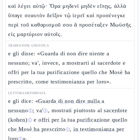
καὶ λέγει αὐτῷ· Ὅρα μηδενὶ μηδὲν εἴπῃς, ἀλλὰ
ὕπαγε σεαυτὸν δεῖξον τῷ ἱερεῖ καὶ προσένεγκε
περὶ τοῦ καθαρισμοῦ σου ἃ προσέταξεν Μωϋσῆς
εἰς μαρτύριον αὐτοῖς.
TRADUZIONE GNOSTICA
e gli disse: «Guarda di non dire niente a
nessuno; va', invece, a mostrarti al sacerdote e
offri per la tua purificazione quello che Mosè ha
prescritto, come testimonianza per loro».
LETTURA ORTODOSSA
e gli dice: «
Guarda di non dire nulla a
nessuno
;
va'
, mostrati piuttosto al
sacerdote
ⓘ
ⓘ
(kohen)
e
offri per la tua purificazione quello
ⓘ
che Mosè ha prescritto
,
in testimonianza per
ⓘ
loro
».
ⓘ