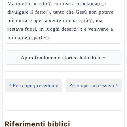
Ma quello,
uscito
, si mise a
proclamare e
ⓘ
divulgare il fatto
, tanto che Gesù non poteva
ⓘ
più entrare apertamente in una
città
, ma
ⓘ
restava fuori, in
luoghi deserti
; e venivano a
ⓘ
lui
da ogni parte
.
ⓘ
Approfondimento storico-halakhico
Pericope precedente
Pericope successiva
Riferimenti biblici