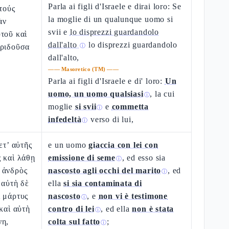
Parla ai figli d'Israele e dirai loro: Se
ὐτούς
la moglie di un qualunque uomo si
ὰν
svii e
lo disprezzi guardandolo
τοῦ καὶ
dall'alto
lo disprezzi guardandolo
εριδοῦσα
ⓘ
dall'alto,
——
Masoretico (TM)
——
Parla ai figli d'Israele e di' loro:
Un
uomo, un uomo qualsiasi
, la cui
ⓘ
moglie
si svii
e
commetta
ⓘ
infedeltà
verso di lui,
ⓘ
ετ’ αὐτῆς
e un uomo
giaccia con lei con
 καὶ λάθῃ
emissione di seme
, ed esso sia
ⓘ
 ἀνδρὸς
nascosto agli occhi del marito
, ed
ⓘ
 αὐτὴ δὲ
ella
si sia contaminata di
ὶ μάρτυς
nascosto
, e
non vi è testimone
ⓘ
καὶ αὐτὴ
contro di lei
, ed ella
non è stata
ⓘ
νη,
colta sul fatto
;
ⓘ