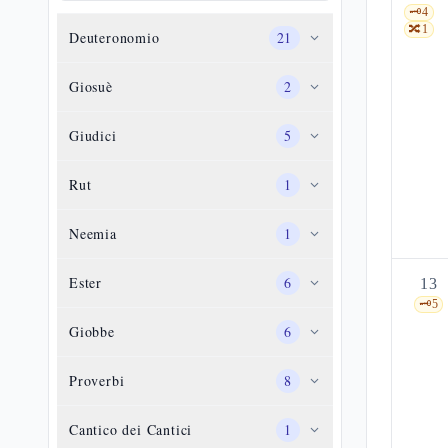
🗝️
4
🔀
1
Deuteronomio
21
Giosuè
2
Giudici
5
Rut
1
Neemia
1
Ester
6
13
🗝️
5
Giobbe
6
Proverbi
8
Cantico dei Cantici
1