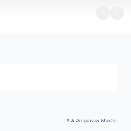
0
di
267
pericopi lette
(
0
%)