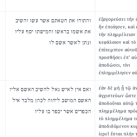
ἐξαγορεύσει τὴν 
והתודו את חטאתם אשר עשו והשיב
ἣν ἐποίησεν, καὶ
את אשמו בראשו וחמישתו יסף עליו
τὴν πλημμέλειαν 
ונתן לאשר אשם לו
κεφάλαιον καὶ τὸ
ἐπίπεμπτον αὐτο
προσθήσει ἐπ’ αὐ
ἀποδώσει, τίνι
ἐπλημμέλησεν α
ἐὰν δὲ μὴ ᾖ τῷ 
ואם אין לאיש גאל להשיב האשם אליו
ἀγχιστεύων ὥστε
האשם המושב ליהוה לכהן מלבד איל
ἀποδοῦναι αὐτῷ 
הכפרים אשר יכפר בו עליו
πλημμέλημα πρὸς
τὸ πλημμέλημα τ
ἀποδιδόμενον κυ
ἱερεῖ ἔσται πλὴν 