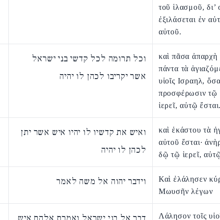
τοῦ ἱλασμοῦ, δι’ 
ἐξιλάσεται ἐν αὐ
αὐτοῦ.
καὶ πᾶσα ἀπαρχὴ
וכל תרומה לכל קדשי בני ישראל
πάντα τὰ ἁγιαζόμ
אשר יקריבו לכהן לו יהיה
υἱοῖς Ισραηλ, ὅσ
προσφέρωσιν τῷ 
ἱερεῖ, αὐτῷ ἔσται
καὶ ἑκάστου τὰ ἡ
ואיש את קדשיו לו יהיו איש אשר יתן
αὐτοῦ ἔσται· ἀνὴ
לכהן לו יהיה
δῷ τῷ ἱερεῖ, αὐτῷ
Καὶ ἐλάλησεν κύ
וידבר יהוה אל משה לאמר
Μωυσῆν λέγων
Λάλησον τοῖς υἱο
דבר אל בני ישראל ואמרת אלהם איש