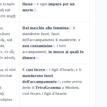
α λεπρὸν
flusso
e ogni
impuro per un
ⓘ
υῆ καὶ
morto
.
ⓘ
ἐπὶ ψυχῇ·
ως
Dal maschio alla femmina
li
ⓘ
είλατε
manderete fuori, fuori
ῆς, καὶ
dell'accampamento li manderete, e
τὰς
non contaminino
i loro
ⓘ
, ἐν οἷς
accampamenti,
in mezzo ai quali Io
ἐν αὐτοῖς.
dimoro
.
ⓘ
ς οἱ υἱοὶ
E
così fecero
i figli d'Israele, e li
ⓘ
στειλαν
mandarono fuori
dell'accampamento
; come aveva
ⓘ
ὰ
detto il
TetraGramma
a Mosheh,
 τῷ
così fecero i figli d'Israele.
ποίησαν