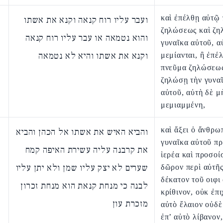
καὶ ἐπέλθῃ αὐτῷ
ועבר עליו רוח קנאה וקנא את אשתו
ζηλώσεως καὶ ζη
והוא נטמאה או עבר עליו רוח קנאה
γυναῖκα αὐτοῦ, α
וקנא את אשתו והיא לא נטמאה
μεμίανται, ἢ ἐπέ
πνεῦμα ζηλώσεως
ζηλώσῃ τὴν γυνα
αὐτοῦ, αὐτὴ δὲ μ
μεμιαμμένη,
καὶ ἄξει ὁ ἄνθρω
והביא האיש את אשתו אל הכהן והביא
γυναῖκα αὐτοῦ πρ
את קרבנה עליה עשירת האיפה קמח
ἱερέα καὶ προσοί
שערים לא יצק עליו שמן ולא יתן עליו
δῶρον περὶ αὐτῆς
δέκατον τοῦ οιφι
לבנה כי מנחת קנאת הוא מנחת זכרון
κρίθινον, οὐκ ἐπι
מזכרת עון
αὐτὸ ἔλαιον οὐδὲ
ἐπ’ αὐτὸ λίβανον,