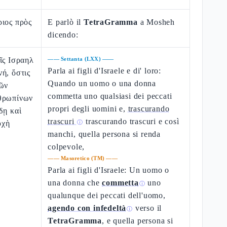
ριος πρὸς
E parlò il
TetraGramma
a Mosheh
dicendo:
ῖς Ισραηλ
——
Settanta (LXX)
——
Parla ai figli d'Israele e di' loro:
ή, ὅστις
Quando un uomo o una donna
τῶν
commetta uno qualsiasi dei peccati
θρωπίνων
propri degli uomini e,
trascurando
δῃ καὶ
trascuri
trascurando trascuri e così
υχὴ
ⓘ
manchi, quella persona si renda
colpevole,
——
Masoretico (TM)
——
Parla ai figli d'Israele: Un uomo o
una donna che
commetta
uno
ⓘ
qualunque dei peccati dell'uomo,
agendo con infedeltà
verso il
ⓘ
TetraGramma
, e quella persona si