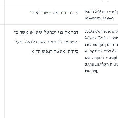
Καὶ ἐλάλησεν κύ
וידבר יהוה אל משה לאמר
Μωυσῆν λέγων
Λάλησον τοῖς υἱο
דבר אל בני ישראל איש או אשה כי
λέγων Ἀνὴρ ἢ γυν
יעשו מכל חטאת האדם למעל מעל
ἐὰν ποιήσῃ ἀπὸ 
ביהוה ואשמה הנפש ההוא
ἁμαρτιῶν τῶν ἀν
καὶ παριδὼν παρί
πλημμελήσῃ ἡ ψ
ἐκείνη,