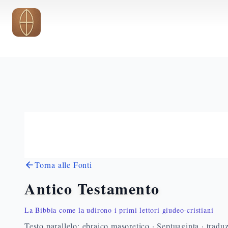
Vai al contenuto principale
Torna alle Fonti
Antico Testamento
La Bibbia come la udirono i primi lettori giudeo-cristiani
Testo parallelo: ebraico masoretico · Septuaginta · traduz