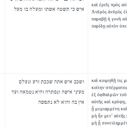
καὶ ἐρεῖς πρὸς α
איש כי תשטה אשתו ומעלה בו מעל
Ἀνδρὸς ἀνδρὸς ἐ
παραβῇ ἡ γυνὴ αὐ
παρίδῃ αὐτὸν ὑπ
καὶ κοιμηθῇ τις μ
ושכב איש אתה שכבת זרע ונעלם
κοίτην σπέρματος
מעיני אישה ונסתרה והיא נטמאה ועד
ἐξ ὀφθαλμῶν τοῦ
אין בה והוא לא נתפשה
αὐτῆς καὶ κρύψῃ,
ᾖ μεμιαμμένη κα
μὴ ἦν μετ’ αὐτῆς 
μὴ ᾖ συνειλημμέ