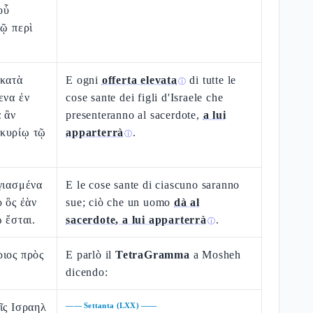
οὗ
τῷ περὶ
 κατὰ
E ogni
offerta elevata
di tutte le
ⓘ
ενα ἐν
cose sante dei figli d'Israele che
α ἂν
presenteranno al sacerdote,
a lui
κυρίῳ τῷ
apparterrà
.
ⓘ
.
γιασμένα
E le cose sante di ciascuno saranno
ρ ὃς ἐὰν
sue; ciò che un uomo
dà al
 ἔσται.
sacerdote, a lui apparterrà
.
ⓘ
ριος πρὸς
E parlò il
TetraGramma
a Mosheh
dicendo:
ῖς Ισραηλ
——
Settanta (LXX)
——