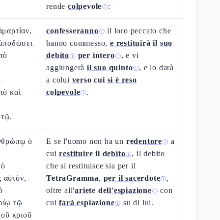
rende
colpevole
:
ⓘ
ἁμαρτίαν,
confesseranno
il loro peccato che
ⓘ
 ἀποδώσει
hanno commesso,
e restituirà il suo
τὸ
debito
per intero
, e vi
ⓘ
ⓘ
aggiungerà
il suo quinto
, e lo darà
ⓘ
ῦ
a colui
verso cui si è reso
τὸ καὶ
colpevole
.
ⓘ
ὐτῷ.
ἀνθρώπῳ ὁ
E se l'uomo non ha un
redentore
a
ⓘ
cui
restituire il debito
, il debito
ⓘ
τὸ
che si restituisce sia per il
 αὐτόν,
TetraGramma
,
per il sacerdote
,
ⓘ
ὸ
oltre all'
ariete dell'espiazione
con
ⓘ
ρίῳ τῷ
cui
farà espiazione
su di lui.
ⓘ
τοῦ κριοῦ