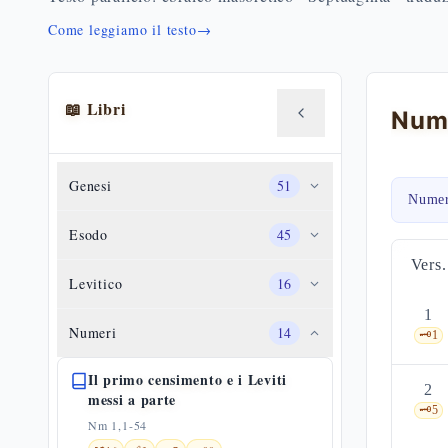
Come leggiamo il testo
→
📖 Libri
Genesi
51
Numer
Esodo
45
Vers.
Levitico
16
1
Numeri
14
🗝️
1
Il primo censimento e i Leviti
2
messi a parte
🗝️
5
Nm 1,1-54