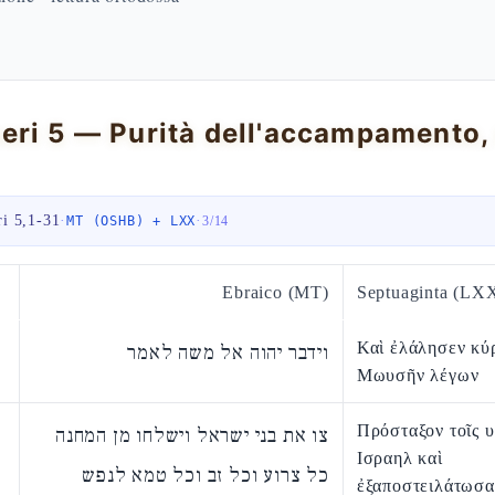
i 5,1-31
·
·
MT (OSHB) + LXX
3
/
14
Ebraico (MT)
Septuaginta (LX
Καὶ ἐλάλησεν κύ
וידבר יהוה אל משה לאמר
Μωυσῆν λέγων
Πρόσταξον τοῖς υ
צו את בני ישראל וישלחו מן המחנה
Ισραηλ καὶ
כל צרוע וכל זב וכל טמא לנפש
ἐξαποστειλάτωσα