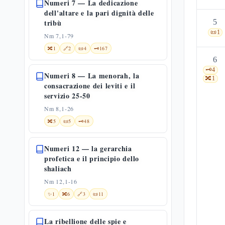
Numeri 7 — La dedicazione
dell'altare e la pari dignità delle
tribù
5
📜
1
Nm 7,1-79
🔀
1
🔗
2
📜
4
🗝️
167
6
🗝️
4
Numeri 8 — La menorah, la
🔀
1
consacrazione dei leviti e il
servizio 25-50
Nm 8,1-26
🔀
5
📜
5
🗝️
48
Numeri 12 — la gerarchia
profetica e il principio dello
shaliach
Nm 12,1-16
✨
1
🔀
6
🔗
3
📜
11
La ribellione delle spie e