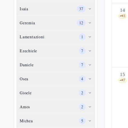
Isaia
37
14
🗝️
3
Geremia
12
Lamentazioni
1
Ezechiele
7
Daniele
7
15
Osea
4
🗝️
7
Gioele
2
Amos
2
Michea
5