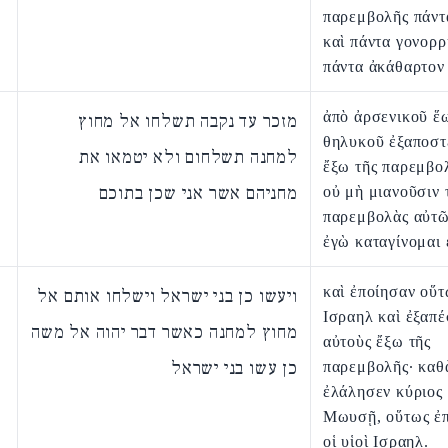
παρεμβολῆς πάντ
καὶ πάντα γονορρ
πάντα ἀκάθαρτον 
ἀπὸ ἀρσενικοῦ ἕ
מזכר עד נקבה תשלחו אל מחוץ
θηλυκοῦ ἐξαποστ
למחנה תשלחום ולא יטמאו את
ἔξω τῆς παρεμβολ
מחניהם אשר אני שכן בתוכם
οὐ μὴ μιανοῦσιν 
παρεμβολὰς αὐτῶν
ἐγὼ καταγίνομαι 
καὶ ἐποίησαν οὕτω
ויעשו כן בני ישראל וישלחו אותם אל
Ισραηλ καὶ ἐξαπέ
מחוץ למחנה כאשר דבר יהוה אל משה
αὐτοὺς ἔξω τῆς
כן עשו בני ישראל
παρεμβολῆς· καθ
ἐλάλησεν κύριος
Μωυσῇ, οὕτως ἐ
οἱ υἱοὶ Ισραηλ.