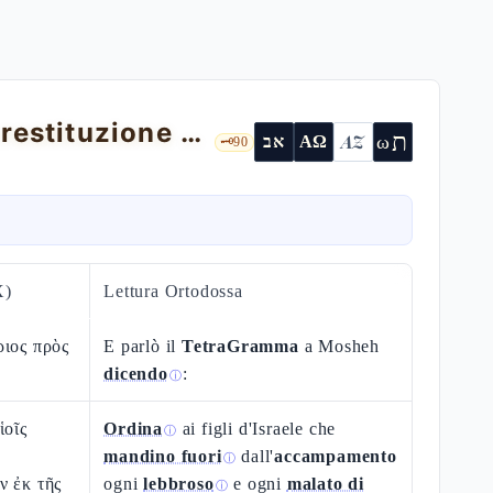
Numeri 5 — Purità dell'accampamento, restituzione e l'ordalia della sotàh
ת
AZ
ω
אב
ΑΩ
🗝️
90
X)
Lettura Ortodossa
ριος πρὸς
E parlò il
TetraGramma
a Mosheh
dicendo
:
ⓘ
ἱοῖς
Ordina
ai figli d'Israele che
ⓘ
mandino fuori
dall'
accampamento
ⓘ
ν ἐκ τῆς
ogni
lebbroso
e ogni
malato di
ⓘ