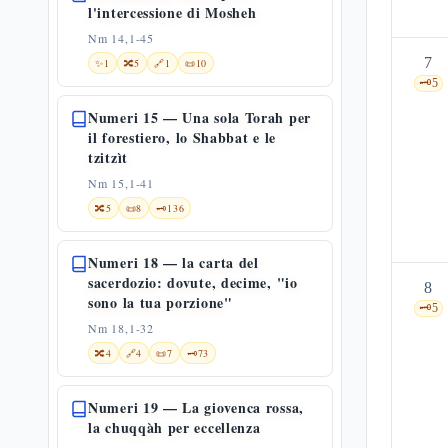
l'intercessione di Mosheh
Nm 14,1-45
7
✨
1
🔀
5
🔗
1
📜
10
🗝️
5
Numeri 15 — Una sola Torah per
il forestiero, lo Shabbat e le
tzitzìt
Nm 15,1-41
🔀
5
📜
8
🗝️
136
Numeri 18 — la carta del
sacerdozio: dovute, decime, "io
8
sono la tua porzione"
🗝️
5
Nm 18,1-32
🔀
4
🔗
4
📜
7
🗝️
73
Numeri 19 — La giovenca rossa,
la chuqqàh per eccellenza