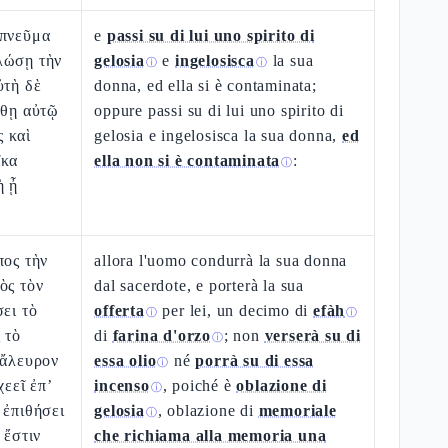
 πνεῦμα
e
passi su di lui uno spirito di
λώσῃ τὴν
gelosia
e
ingelosisca
la sua
ⓘ
ⓘ
ὐτὴ δὲ
donna, ed ella si è contaminata;
λθῃ αὐτῷ
oppure passi su di lui uno spirito di
 καὶ
gelosia e ingelosisca la sua donna,
ed
ῖκα
ella non si è contaminata
:
ⓘ
ὴ ᾖ
πος τὴν
allora l'uomo condurrà la sua donna
ὸς τὸν
dal sacerdote, e porterà la sua
σει τὸ
offerta
per lei, un decimo di
efàh
ⓘ
ⓘ
 τὸ
di
farina d'orzo
; non
verserà su di
ⓘ
 ἄλευρον
essa olio
né
porrà su di essa
ⓘ
χεεῖ ἐπ’
incenso
, poiché è
oblazione di
ⓘ
 ἐπιθήσει
gelosia
, oblazione di
memoriale
ⓘ
 ἔστιν
che richiama alla memoria una