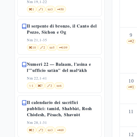
Nm 19,1-22
🔀
1
🔗
1
📜
3
🗝️
50
Il serpente di bronzo, il Canto del
Pozzo, Sichon e Og
9
Nm 21,1-35
🗝️
2
🔀
10
🔗
2
📜
5
🗝️
109
Numeri 22 — Balaam, l'asina e
l'"ufficio satàn" del malʾàkh
Nm 22,1-41
10
✨
1
🔀
7
🔗
2
📜
6
🗝️
1
Il calendario dei sacrifici
pubblici: tamìd, Shabbàt, Rosh
11
Chòdesh, Pèsach, Shavuòt
Nm 28,1-31
🔀
2
🔗
2
📜
3
🗝️
69
12