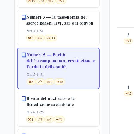
🔀
16
🔗
3
📜
7
🗝️
98
Numeri 3 — la tassonomia del
sacro: kohèn, levì, zar e il pidyòn
Nm 3,1-51
3
🔀
5
📜
7
🗝️
114
🗝️
3
Numeri 5 — Purità
dell'accampamento, restituzione e
l'ordalia della sotàh
Nm 5,1-31
🔀
5
🔗
5
📜
3
🗝️
90
4
🗝️
2
Il voto del nazireato e la
Benedizione sacerdotale
Nm 6,1-26
🔀
1
🔗
3
📜
7
🗝️
76