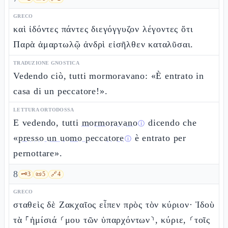
GRECO
καὶ ἰδόντες πάντες διεγόγγυζον λέγοντες ὅτι
Παρὰ ἁμαρτωλῷ ἀνδρὶ εἰσῆλθεν καταλῦσαι.
TRADUZIONE GNOSTICA
Vedendo ciò, tutti mormoravano: «È entrato in
casa di un peccatore!».
LETTURA ORTODOSSA
E vedendo, tutti
mormoravano
dicendo che
ⓘ
«
presso un uomo peccatore
è entrato per
ⓘ
pernottare».
8
🗝️
3
📜
5
🔗
4
GRECO
σταθεὶς δὲ Ζακχαῖος εἶπεν πρὸς τὸν κύριον· Ἰδοὺ
τὰ ⸀ἡμίσιά ⸂μου τῶν ὑπαρχόντων⸃, κύριε, ⸂τοῖς