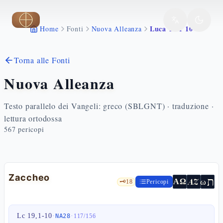
Vai al contenuto principale
Luca 19 1 10
Home
Fonti
Nuova Alleanza
Torna alle Fonti
Nuova Alleanza
Testo parallelo dei Vangeli: greco (SBLGNT) · traduzione ·
lettura ortodossa
567
pericopi
Zaccheo
ת
AZ
ω
ΑΩ
🗝️
18
Pericopi
Lc 19,1-10
·
·
NA28
117
/
156