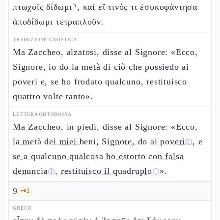
πτωχοῖς δίδωμι⸃, καὶ εἴ τινός τι ἐσυκοφάντησα
ἀποδίδωμι τετραπλοῦν.
TRADUZIONE GNOSTICA
Ma Zaccheo, alzatosi, disse al Signore: «Ecco,
Signore, io do la metà di ciò che possiedo ai
poveri e, se ho frodato qualcuno, restituisco
quattro volte tanto».
LETTURA ORTODOSSA
Ma Zaccheo, in piedi, disse al Signore: «Ecco,
la metà dei miei beni, Signore, do ai poveri
, e
ⓘ
se a qualcuno qualcosa ho estorto con falsa
denuncia
,
restituisco il quadruplo
».
ⓘ
ⓘ
9
🗝️
2
GRECO