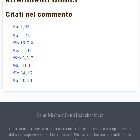
Citati nel commento
Lc 4,43
Lc 4,21
Es 16,7-8
Es 21,37
Nm 5,5-7
Rm 11,1-2
Ez 34,16
Lc 10,38
Salmi
Mishnah
Fonti
Halakhah
Quiz
I contenuti di TeoCentro sono strumenti di orientamento e ampliamento
della consapevolezza sui temi trattati. Non sostituiscono lo studio delle