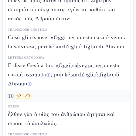
εἶπεν δὲ πρὸς αὐτὸν ὁ Ἰησοῦς ὅτι Σήμερον
σωτηρία τῷ οἴκῳ τούτῳ ἐγένετο, καθότι καὶ
αὐτὸς υἱὸς Ἀβραάμ ἐστιν·
TRADUZIONE GNOSTICA
Gesù gli rispose: «Oggi per questa casa è venuta
la salvezza, perché anch'egli è figlio di Abramo.
LETTURA ORTODOSSA
E disse Gesù a lui: «
Oggi salvezza per questa
casa è avvenuta
,
poiché anch'egli è figlio di
ⓘ
Abramo
.
ⓘ
10
🗝️
2
🔗
3
GRECO
ἦλθεν γὰρ ὁ υἱὸς τοῦ ἀνθρώπου ζητῆσαι καὶ
σῶσαι τὸ ἀπολωλός.
TRADUZIONE GNOSTICA