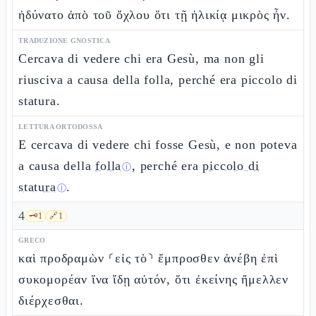
ἠδύνατο ἀπὸ τοῦ ὄχλου ὅτι τῇ ἡλικίᾳ μικρὸς ἦν.
TRADUZIONE GNOSTICA
Cercava di vedere chi era Gesù, ma non gli
riusciva a causa della folla, perché era piccolo di
statura.
LETTURA ORTODOSSA
E cercava di vedere chi fosse Gesù, e non poteva
a causa della
folla
, perché era
piccolo di
ⓘ
statura
.
ⓘ
4
🗝️
1
🔗
1
GRECO
καὶ προδραμὼν ⸂εἰς τὸ⸃ ἔμπροσθεν ἀνέβη ἐπὶ
συκομορέαν ἵνα ἴδῃ αὐτόν, ὅτι ἐκείνης ἤμελλεν
διέρχεσθαι.