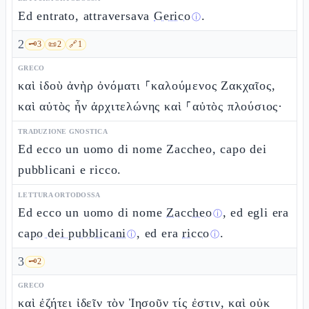
Ed entrato, attraversava
Gerico
.
ⓘ
2
🗝️
3
📜
2
🔗
1
GRECO
καὶ ἰδοὺ ἀνὴρ ὀνόματι ⸀καλούμενος Ζακχαῖος,
καὶ αὐτὸς ἦν ἀρχιτελώνης καὶ ⸀αὐτὸς πλούσιος·
TRADUZIONE GNOSTICA
Ed ecco un uomo di nome Zaccheo, capo dei
pubblicani e ricco.
LETTURA ORTODOSSA
Ed ecco un uomo di nome
Zaccheo
, ed egli era
ⓘ
capo dei pubblicani
, ed era
ricco
.
ⓘ
ⓘ
3
🗝️
2
GRECO
καὶ ἐζήτει ἰδεῖν τὸν Ἰησοῦν τίς ἐστιν, καὶ οὐκ