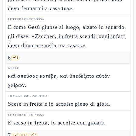
devo fermarmi a casa tua».
LETTURA ORTODOSSA
E come Gesù giunse al luogo, alzato lo sguardo,
gli disse: «
Zaccheo, in fretta scendi: oggi infatti
devo dimorare nella tua casa
».
ⓘ
6
🗝️
1
GRECO
καὶ σπεύσας κατέβη, καὶ ὑπεδέξατο αὐτὸν
χαίρων.
TRADUZIONE GNOSTICA
Scese in fretta e lo accolse pieno di gioia.
LETTURA ORTODOSSA
E sceso in fretta, lo
accolse con gioia
.
ⓘ
7
🗝️
2
📜
1
🔗
2