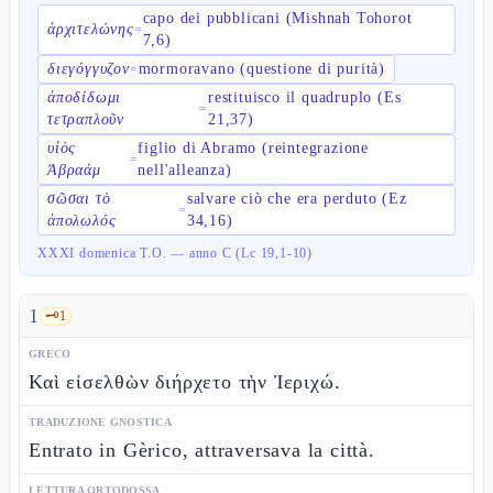
capo dei pubblicani (Mishnah Tohorot
ἀρχιτελώνης
=
7,6)
διεγόγγυζον
mormoravano (questione di purità)
=
ἀποδίδωμι
restituisco il quadruplo (Es
=
τετραπλοῦν
21,37)
υἱὸς
figlio di Abramo (reintegrazione
=
Ἀβραάμ
nell'alleanza)
σῶσαι τὸ
salvare ciò che era perduto (Ez
=
ἀπολωλός
34,16)
XXXI domenica T.O. — anno C (Lc 19,1-10)
1
🗝️
1
GRECO
Καὶ εἰσελθὼν διήρχετο τὴν Ἰεριχώ.
TRADUZIONE GNOSTICA
Entrato in Gèrico, attraversava la città.
LETTURA ORTODOSSA