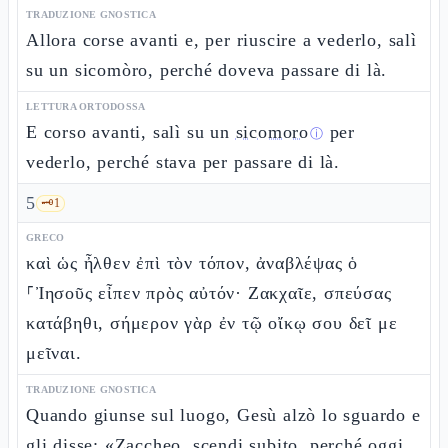
TRADUZIONE GNOSTICA
Allora corse avanti e, per riuscire a vederlo, salì
su un sicomòro, perché doveva passare di là.
LETTURA ORTODOSSA
E corso avanti, salì su un
sicomoro
per
ⓘ
vederlo, perché stava per passare di là.
5
🗝️
1
GRECO
καὶ ὡς ἦλθεν ἐπὶ τὸν τόπον, ἀναβλέψας ὁ
⸀Ἰησοῦς εἶπεν πρὸς αὐτόν· Ζακχαῖε, σπεύσας
κατάβηθι, σήμερον γὰρ ἐν τῷ οἴκῳ σου δεῖ με
μεῖναι.
TRADUZIONE GNOSTICA
Quando giunse sul luogo, Gesù alzò lo sguardo e
gli disse: «Zaccheo, scendi subito, perché oggi