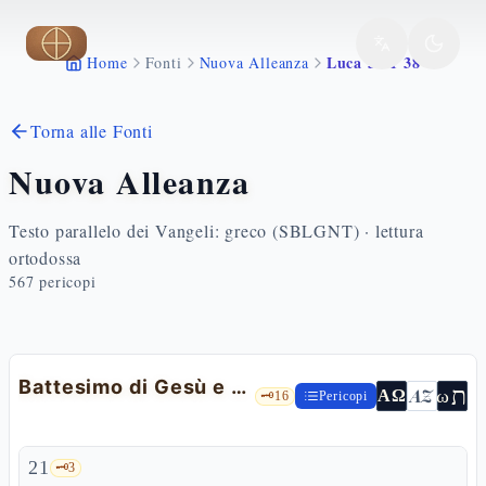
Vai al contenuto principale
Luca 3 21 38
Home
Fonti
Nuova Alleanza
Torna alle Fonti
Nuova Alleanza
Testo parallelo dei Vangeli: greco (SBLGNT) · lettura
ortodossa
567
pericopi
Battesimo di Gesù e genealogia
ת
AZ
ω
ΑΩ
🗝️
16
Pericopi
21
🗝️
3