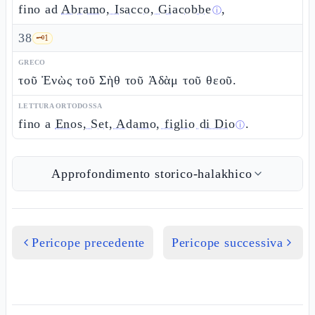
fino ad
Abramo, Isacco, Giacobbe
,
ⓘ
38
🗝️
1
GRECO
τοῦ Ἐνὼς τοῦ Σὴθ τοῦ Ἀδὰμ τοῦ θεοῦ.
LETTURA ORTODOSSA
fino a
Enos, Set, Adamo, figlio di Dio
.
ⓘ
Approfondimento storico-halakhico
Pericope precedente
Pericope successiva