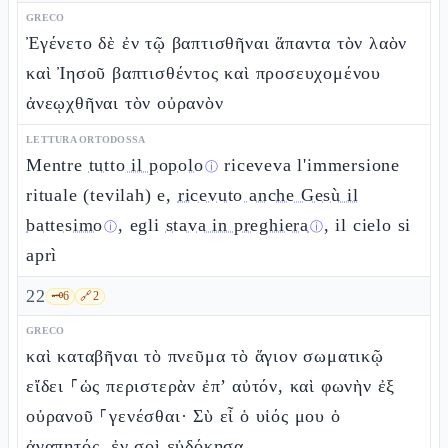
GRECO
Ἐγένετο δὲ ἐν τῷ βαπτισθῆναι ἅπαντα τὸν λαὸν
καὶ Ἰησοῦ βαπτισθέντος καὶ προσευχομένου
ἀνεῳχθῆναι τὸν οὐρανὸν
LETTURA ORTODOSSA
Mentre
tutto il popolo
riceveva l'immersione
ⓘ
rituale (tevilah) e,
ricevuto anche Gesù il
battesimo
, egli
stava in preghiera
, il cielo si
ⓘ
ⓘ
aprì
22
🗝️
6
🔗
2
GRECO
καὶ καταβῆναι τὸ πνεῦμα τὸ ἅγιον σωματικῷ
εἴδει ⸀ὡς περιστερὰν ἐπ’ αὐτόν, καὶ φωνὴν ἐξ
οὐρανοῦ ⸀γενέσθαι· Σὺ εἶ ὁ υἱός μου ὁ
ἀγαπητός, ἐν σοὶ εὐδόκησα.