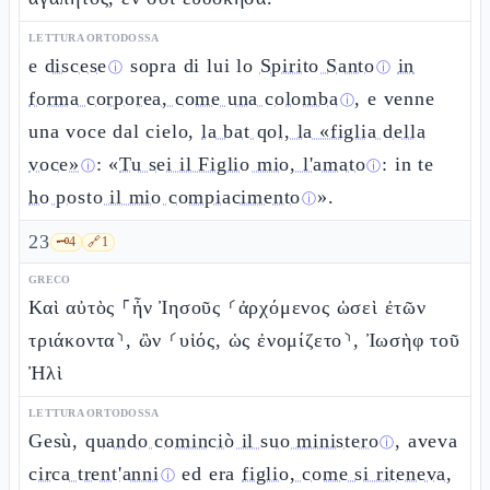
LETTURA ORTODOSSA
e
discese
sopra di lui lo
Spirito Santo
in
ⓘ
ⓘ
forma corporea, come una colomba
, e venne
ⓘ
una voce dal cielo,
la bat qol, la «figlia della
voce»
: «
Tu sei il Figlio mio, l'amato
: in te
ⓘ
ⓘ
ho posto il mio compiacimento
».
ⓘ
23
🗝️
4
🔗
1
GRECO
Καὶ αὐτὸς ⸀ἦν Ἰησοῦς ⸂ἀρχόμενος ὡσεὶ ἐτῶν
τριάκοντα⸃, ὢν ⸂υἱός, ὡς ἐνομίζετο⸃, Ἰωσὴφ τοῦ
Ἠλὶ
LETTURA ORTODOSSA
Gesù,
quando cominciò il suo ministero
, aveva
ⓘ
circa trent'anni
ed era
figlio, come si riteneva,
ⓘ