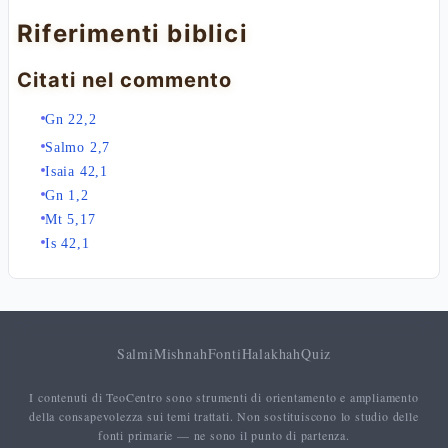
Riferimenti biblici
Citati nel commento
Gn 22,2
Salmo 2,7
Isaia 42,1
Gn 1,2
Mt 5,17
Is 42,1
Salmi
Mishnah
Fonti
Halakhah
Quiz
I contenuti di TeoCentro sono strumenti di orientamento e ampliamento
della consapevolezza sui temi trattati. Non sostituiscono lo studio delle
fonti primarie — ne sono il punto di partenza.