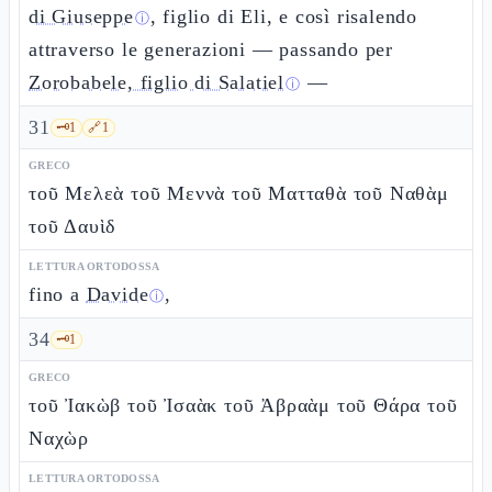
di Giuseppe
, figlio di Eli, e così risalendo
ⓘ
attraverso le generazioni — passando per
Zorobabele, figlio di Salatiel
—
ⓘ
31
🗝️
1
🔗
1
GRECO
τοῦ Μελεὰ τοῦ Μεννὰ τοῦ Ματταθὰ τοῦ Ναθὰμ
τοῦ Δαυὶδ
LETTURA ORTODOSSA
fino a
Davide
,
ⓘ
34
🗝️
1
GRECO
τοῦ Ἰακὼβ τοῦ Ἰσαὰκ τοῦ Ἀβραὰμ τοῦ Θάρα τοῦ
Ναχὼρ
LETTURA ORTODOSSA