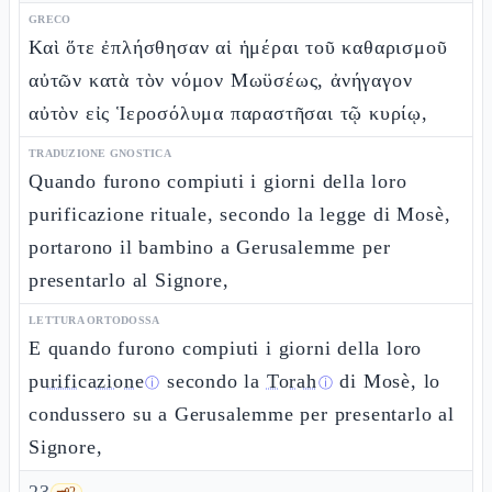
GRECO
Καὶ ὅτε ἐπλήσθησαν αἱ ἡμέραι τοῦ καθαρισμοῦ
αὐτῶν κατὰ τὸν νόμον Μωϋσέως, ἀνήγαγον
αὐτὸν εἰς Ἱεροσόλυμα παραστῆσαι τῷ κυρίῳ,
TRADUZIONE GNOSTICA
Quando furono compiuti i giorni della loro
purificazione rituale, secondo la legge di Mosè,
portarono il bambino a Gerusalemme per
presentarlo al Signore,
LETTURA ORTODOSSA
E quando furono compiuti i giorni della loro
purificazione
secondo la
Torah
di Mosè, lo
ⓘ
ⓘ
condussero su a Gerusalemme per presentarlo al
Signore,
🗝️
2