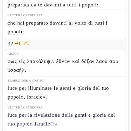
preparata da te davanti a tutti i popoli:
LETTURA ORTODOSSA
che hai preparato davanti al volto di tutti i
popoli:
32
🗝️
1
🔗
1
GRECO
φῶς εἰς ἀποκάλυψιν ἐθνῶν καὶ δόξαν λαοῦ σου
Ἰσραήλ.
TRADUZIONE GNOSTICA
luce per illuminare le genti e gloria del tuo
popolo, Israele».
LETTURA ORTODOSSA
luce per la rivelazione delle genti e gloria del
tuo popolo Israele
».
ⓘ