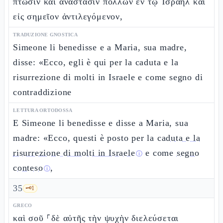
πτῶσιν καὶ ἀνάστασιν πολλῶν ἐν τῷ Ἰσραὴλ καὶ
εἰς σημεῖον ἀντιλεγόμενον,
TRADUZIONE GNOSTICA
Simeone li benedisse e a Maria, sua madre,
disse: «Ecco, egli è qui per la caduta e la
risurrezione di molti in Israele e come segno di
contraddizione
LETTURA ORTODOSSA
E Simeone li benedisse e disse a Maria, sua
madre: «Ecco, questi è posto per la
caduta e la
risurrezione di molti in Israele
e come
segno
ⓘ
conteso
,
ⓘ
35
🗝️
1
GRECO
καὶ σοῦ ⸀δὲ αὐτῆς τὴν ψυχὴν διελεύσεται