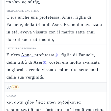
παρθενίας αὐτῆς,
TRADUZIONE GNOSTICA
C'era anche una profetessa, Anna, figlia di
Fanuele, della tribù di Aser. Era molto avanzata
in età, aveva vissuto con il marito sette anni
dopo il suo matrimonio,
LETTURA ORTODOSSA
E c'era
Anna, profetessa
, figlia di Fanuele,
ⓘ
della tribù di
Aser
; costei era molto avanzata
ⓘ
in giorni, avendo vissuto col marito sette anni
dalla sua verginità,
37
🗝️
1
GRECO
καὶ αὐτὴ χήρα ⸀ἕως ἐτῶν ὀγδοήκοντα
τεσσάρων,) ἣ οὐκ ⸀ἀφίστατο τοῦ ἱεροῦ νηστείαις