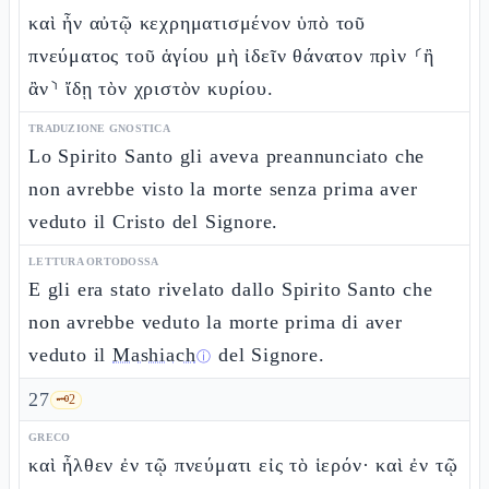
καὶ ἦν αὐτῷ κεχρηματισμένον ὑπὸ τοῦ
πνεύματος τοῦ ἁγίου μὴ ἰδεῖν θάνατον πρὶν ⸂ἢ
ἂν⸃ ἴδῃ τὸν χριστὸν κυρίου.
TRADUZIONE GNOSTICA
Lo Spirito Santo gli aveva preannunciato che
non avrebbe visto la morte senza prima aver
veduto il Cristo del Signore.
LETTURA ORTODOSSA
E gli era stato rivelato dallo Spirito Santo che
non avrebbe veduto la morte prima di aver
veduto il
Mashiach
del Signore.
ⓘ
27
🗝️
2
GRECO
καὶ ἦλθεν ἐν τῷ πνεύματι εἰς τὸ ἱερόν· καὶ ἐν τῷ