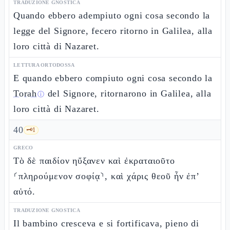
TRADUZIONE GNOSTICA
Quando ebbero adempiuto ogni cosa secondo la
legge del Signore, fecero ritorno in Galilea, alla
loro città di Nazaret.
LETTURA ORTODOSSA
E quando ebbero compiuto ogni cosa secondo la
Torah
del Signore, ritornarono in Galilea, alla
ⓘ
loro città di Nazaret.
40
🗝️
1
GRECO
Τὸ δὲ παιδίον ηὔξανεν καὶ ἐκραταιοῦτο
⸂πληρούμενον σοφίᾳ⸃, καὶ χάρις θεοῦ ἦν ἐπ’
αὐτό.
TRADUZIONE GNOSTICA
Il bambino cresceva e si fortificava, pieno di