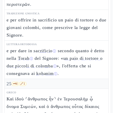
περιστερῶν.
TRADUZIONE GNOSTICA
e per offrire in sacrificio un paio di tortore o due
giovani colombi, come prescrive la legge del
Signore.
LETTURA ORTODOSSA
e per dare in
sacrificio
secondo quanto è detto
ⓘ
nella
Torah
del Signore: «
un paio di tortore o
ⓘ
due piccoli di colomba
», l'offerta che si
ⓘ
consegnava ai
kohanim
.
ⓘ
25
🗝️
4
🔗
1
GRECO
Καὶ ἰδοὺ ⸂ἄνθρωπος ἦν⸃ ἐν Ἰερουσαλὴμ ᾧ
ὄνομα Συμεών, καὶ ὁ ἄνθρωπος οὗτος δίκαιος