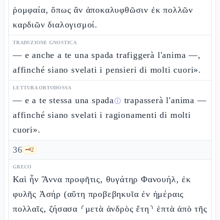
ῥομφαία, ὅπως ἂν ἀποκαλυφθῶσιν ἐκ πολλῶν
καρδιῶν διαλογισμοί.
TRADUZIONE GNOSTICA
— e anche a te una spada trafiggerà l'anima —,
affinché siano svelati i pensieri di molti cuori».
LETTURA ORTODOSSA
— e a te stessa una
spada
trapasserà l'anima —
ⓘ
affinché siano svelati i ragionamenti di molti
cuori».
36
🗝️
2
GRECO
Καὶ ἦν Ἅννα προφῆτις, θυγάτηρ Φανουήλ, ἐκ
φυλῆς Ἀσήρ (αὕτη προβεβηκυῖα ἐν ἡμέραις
πολλαῖς, ζήσασα ⸂μετὰ ἀνδρὸς ἔτη⸃ ἑπτὰ ἀπὸ τῆς