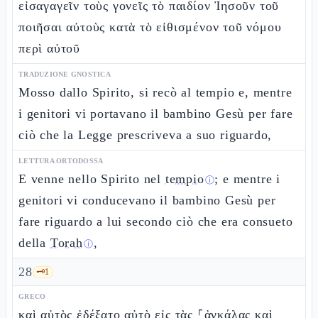
εἰσαγαγεῖν τοὺς γονεῖς τὸ παιδίον Ἰησοῦν τοῦ
ποιῆσαι αὐτοὺς κατὰ τὸ εἰθισμένον τοῦ νόμου
περὶ αὐτοῦ
TRADUZIONE GNOSTICA
Mosso dallo Spirito, si recò al tempio e, mentre
i genitori vi portavano il bambino Gesù per fare
ciò che la Legge prescriveva a suo riguardo,
LETTURA ORTODOSSA
E venne nello Spirito nel
tempio
; e mentre i
ⓘ
genitori vi conducevano il bambino Gesù per
fare riguardo a lui secondo ciò che era consueto
della
Torah
,
ⓘ
28
🗝️
1
GRECO
καὶ αὐτὸς ἐδέξατο αὐτὸ εἰς τὰς ⸀ἀγκάλας καὶ