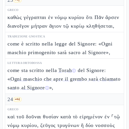
23
GRECO
καθὼς γέγραπται ἐν νόμῳ κυρίου ὅτι Πᾶν ἄρσεν
διανοῖγον μήτραν ἅγιον τῷ κυρίῳ κληθήσεται,
TRADUZIONE GNOSTICA
come è scritto nella legge del Signore: «Ogni
maschio primogenito sarà sacro al Signore»,
LETTURA ORTODOSSA
come sta scritto nella
Torah
del Signore:
ⓘ
«
Ogni maschio che apre il grembo sarà chiamato
santo al Signore
»,
ⓘ
24
🗝️
4
GRECO
καὶ τοῦ δοῦναι θυσίαν κατὰ τὸ εἰρημένον ἐν ⸀τῷ
νόμῳ κυρίου, ζεῦγος τρυγόνων ἢ δύο νοσσοὺς