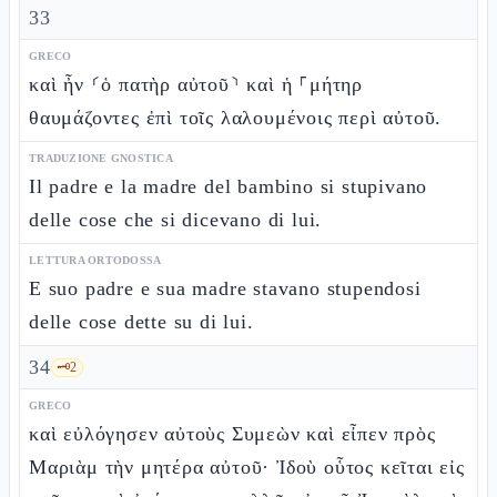
33
GRECO
καὶ ἦν ⸂ὁ πατὴρ αὐτοῦ⸃ καὶ ἡ ⸀μήτηρ
θαυμάζοντες ἐπὶ τοῖς λαλουμένοις περὶ αὐτοῦ.
TRADUZIONE GNOSTICA
Il padre e la madre del bambino si stupivano
delle cose che si dicevano di lui.
LETTURA ORTODOSSA
E suo padre e sua madre stavano stupendosi
delle cose dette su di lui.
34
🗝️
2
GRECO
καὶ εὐλόγησεν αὐτοὺς Συμεὼν καὶ εἶπεν πρὸς
Μαριὰμ τὴν μητέρα αὐτοῦ· Ἰδοὺ οὗτος κεῖται εἰς