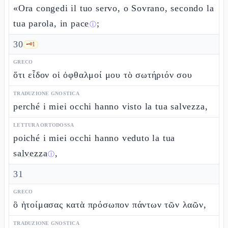
«Ora congedi il tuo servo, o Sovrano, secondo la
tua parola, in
pace
;
ⓘ
30
🗝️
1
GRECO
ὅτι εἶδον οἱ ὀφθαλμοί μου τὸ σωτήριόν σου
TRADUZIONE GNOSTICA
perché i miei occhi hanno visto la tua salvezza,
LETTURA ORTODOSSA
poiché i miei occhi hanno veduto la tua
salvezza
,
ⓘ
31
GRECO
ὃ ἡτοίμασας κατὰ πρόσωπον πάντων τῶν λαῶν,
TRADUZIONE GNOSTICA