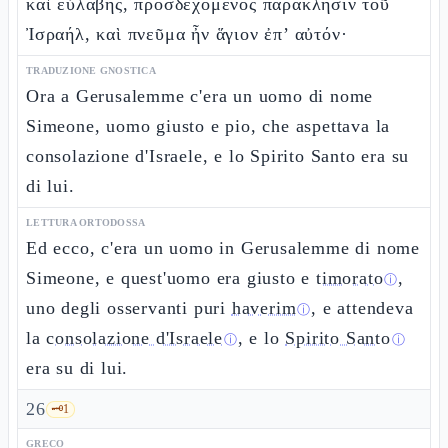
καὶ εὐλαβής, προσδεχόμενος παράκλησιν τοῦ
Ἰσραήλ, καὶ πνεῦμα ἦν ἅγιον ἐπ’ αὐτόν·
TRADUZIONE GNOSTICA
Ora a Gerusalemme c'era un uomo di nome
Simeone, uomo giusto e pio, che aspettava la
consolazione d'Israele, e lo Spirito Santo era su
di lui.
LETTURA ORTODOSSA
Ed ecco, c'era un uomo in Gerusalemme di nome
Simeone, e quest'uomo era giusto e
timorato
,
ⓘ
uno degli osservanti puri
haverim
, e attendeva
ⓘ
la
consolazione d'Israele
, e lo
Spirito Santo
ⓘ
ⓘ
era su di lui.
26
🗝️
1
GRECO