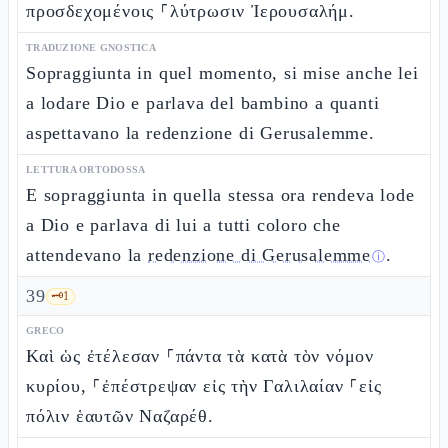
προσδεχομένοις ⸀λύτρωσιν Ἰερουσαλήμ.
TRADUZIONE GNOSTICA
Sopraggiunta in quel momento, si mise anche lei
a lodare Dio e parlava del bambino a quanti
aspettavano la redenzione di Gerusalemme.
LETTURA ORTODOSSA
E sopraggiunta in quella stessa ora rendeva lode
a Dio e parlava di lui a tutti coloro che
attendevano la
redenzione di Gerusalemme
.
ⓘ
39
🗝️
1
GRECO
Καὶ ὡς ἐτέλεσαν ⸀πάντα τὰ κατὰ τὸν νόμον
κυρίου, ⸀ἐπέστρεψαν εἰς τὴν Γαλιλαίαν ⸀εἰς
πόλιν ἑαυτῶν Ναζαρέθ.