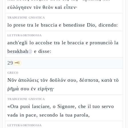
εὐλόγησεν τὸν θεὸν καὶ εἶπεν·
TRADUZIONE GNOSTICA
lo prese tra le braccia e benedisse Dio, dicendo:
LETTURA ORTODOSSA
anch'egli lo accolse tra le braccia e pronunciò la
berakhah
e disse:
ⓘ
29
🗝️
1
GRECO
Νῦν ἀπολύεις τὸν δοῦλόν σου, δέσποτα, κατὰ τὸ
ῥῆμά σου ἐν εἰρήνῃ·
TRADUZIONE GNOSTICA
«Ora puoi lasciare, o Signore, che il tuo servo
vada in pace, secondo la tua parola,
LETTURA ORTODOSSA