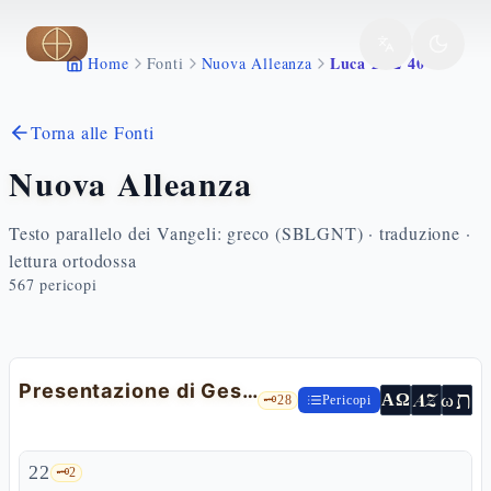
Vai al contenuto principale
Luca 2 22 40
Home
Fonti
Nuova Alleanza
Torna alle Fonti
Nuova Alleanza
Testo parallelo dei Vangeli: greco (SBLGNT) · traduzione ·
lettura ortodossa
567
pericopi
Presentazione di Gesù al tempio
ת
AZ
ω
ΑΩ
🗝️
28
Pericopi
22
🗝️
2