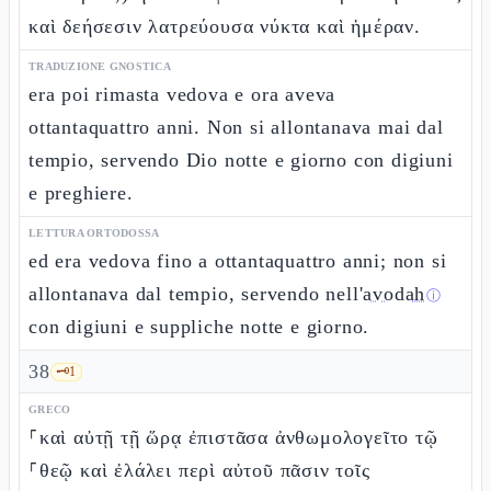
καὶ δεήσεσιν λατρεύουσα νύκτα καὶ ἡμέραν.
TRADUZIONE GNOSTICA
era poi rimasta vedova e ora aveva
ottantaquattro anni. Non si allontanava mai dal
tempio, servendo Dio notte e giorno con digiuni
e preghiere.
LETTURA ORTODOSSA
ed era vedova fino a ottantaquattro anni; non si
allontanava dal tempio, servendo nell'
avodah
ⓘ
con digiuni e suppliche notte e giorno.
38
🗝️
1
GRECO
⸀καὶ αὐτῇ τῇ ὥρᾳ ἐπιστᾶσα ἀνθωμολογεῖτο τῷ
⸀θεῷ καὶ ἐλάλει περὶ αὐτοῦ πᾶσιν τοῖς