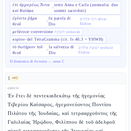
ἐπὶ ἀρχιερέως Ἅννα
sotto Anna e Caifa (anomalia: due
=
καὶ Καϊάφα
sommi sacerdoti)
ἐγένετο ῥῆμα
fu parola di
דבר אלהים devar
=
Elohim
θεοῦ
Dio
μετάνοια
conversione
=
תשובה teshuvah
κυρίου
del TetraGramma (cit. Is 40,3 = YHWH)
=
τὸ σωτήριον τοῦ
la salvezza di
ישועת אלהים yeshu'at
=
Elohim
θεοῦ
Dio
II domenica di Avvento — anno C
1
🗝️
3
GRECO
Ἐν ἔτει δὲ πεντεκαιδεκάτῳ τῆς ἡγεμονίας
Τιβερίου Καίσαρος, ἡγεμονεύοντος Ποντίου
Πιλάτου τῆς Ἰουδαίας, καὶ τετρααρχοῦντος τῆς
Γαλιλαίας Ἡρῴδου, Φιλίππου δὲ τοῦ ἀδελφοῦ
αὐτοῦ τετρααρχοῦντος τῆς Ἰτουραίας καὶ