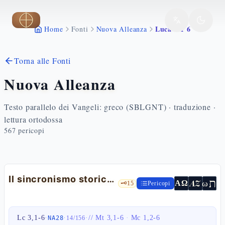
Vai al contenuto principale
Luca 3 1 6
Home
Fonti
Nuova Alleanza
Torna alle Fonti
Nuova Alleanza
Testo parallelo dei Vangeli: greco (SBLGNT) · traduzione ·
lettura ortodossa
567
pericopi
Il sincronismo storico e la voce nel deserto — Lc 3,1-6
ת
AZ
ω
ΑΩ
🗝️
15
Pericopi
Lc 3,1-6
·
·
·
//
Mt 3,1-6
·
Mc 1,2-6
NA28
14
/
156