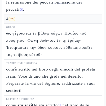
la remissione dei peccati
remissione dei
peccati
,
ⓘ
4
🗝️
2
GRECO
ὡς γέγραπται ἐν βίβλῳ λόγων Ἠσαΐου τοῦ
προφήτου· Φωνὴ βοῶντος ἐν τῇ ἐρήμῳ·
Ἑτοιμάσατε τὴν ὁδὸν κυρίου, εὐθείας ποιεῖτε
τὰς τρίβους αὐτοῦ·
TRADUZIONE GNOSTICA
com'è scritto nel libro degli oracoli del profeta
Isaia: Voce di uno che grida nel deserto:
Preparate la via del Signore, raddrizzate i suoi
sentieri!
LETTURA ORTODOSSA
come
sta scritto
sta scritto
nel libro delle
ⓘ