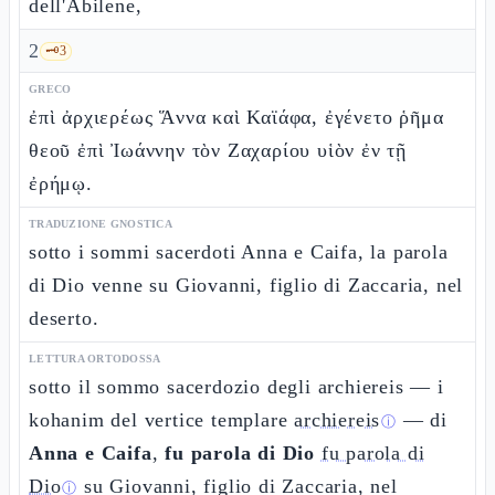
dell'Abilene,
2
🗝️
3
GRECO
ἐπὶ ἀρχιερέως Ἅννα καὶ Καϊάφα, ἐγένετο ῥῆμα
θεοῦ ἐπὶ Ἰωάννην τὸν Ζαχαρίου υἱὸν ἐν τῇ
ἐρήμῳ.
TRADUZIONE GNOSTICA
sotto i sommi sacerdoti Anna e Caifa, la parola
di Dio venne su Giovanni, figlio di Zaccaria, nel
deserto.
LETTURA ORTODOSSA
sotto il sommo sacerdozio degli archiereis — i
kohanim del vertice templare
archiereis
— di
ⓘ
Anna e Caifa
,
fu parola di Dio
fu parola di
Dio
su Giovanni, figlio di Zaccaria, nel
ⓘ