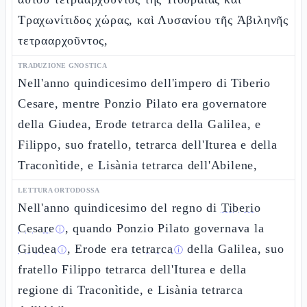
Τραχωνίτιδος χώρας, καὶ Λυσανίου τῆς Ἀβιληνῆς
τετρααρχοῦντος,
TRADUZIONE GNOSTICA
Nell'anno quindicesimo dell'impero di Tiberio
Cesare, mentre Ponzio Pilato era governatore
della Giudea, Erode tetrarca della Galilea, e
Filippo, suo fratello, tetrarca dell'Iturea e della
Traconìtide, e Lisània tetrarca dell'Abilene,
LETTURA ORTODOSSA
Nell'anno quindicesimo del regno di
Tiberio
Cesare
, quando Ponzio Pilato governava la
ⓘ
Giudea
, Erode era
tetrarca
della Galilea, suo
ⓘ
ⓘ
fratello Filippo tetrarca dell'Iturea e della
regione di Traconìtide, e Lisània tetrarca