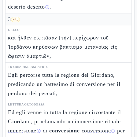
deserto
deserto
.
ⓘ
3
🗝️
3
GRECO
καὶ ἦλθεν εἰς πᾶσαν [τὴν] περίχωρον τοῦ
Ἰορδάνου κηρύσσων βάπτισμα μετανοίας εἰς
ἄφεσιν ἁμαρτιῶν,
TRADUZIONE GNOSTICA
Egli percorse tutta la regione del Giordano,
predicando un battesimo di conversione per il
perdono dei peccati,
LETTURA ORTODOSSA
Ed egli venne in tutta la regione circostante il
Giordano, proclamando un'immersione rituale
immersione
di
conversione
conversione
per
ⓘ
ⓘ