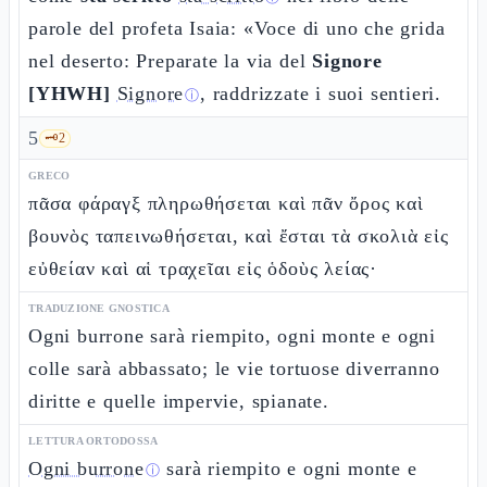
parole del profeta Isaia: «Voce di uno che grida
nel deserto: Preparate la via del
Signore
[YHWH]
Signore
, raddrizzate i suoi sentieri.
ⓘ
5
🗝️
2
GRECO
πᾶσα φάραγξ πληρωθήσεται καὶ πᾶν ὄρος καὶ
βουνὸς ταπεινωθήσεται, καὶ ἔσται τὰ σκολιὰ εἰς
εὐθείαν καὶ αἱ τραχεῖαι εἰς ὁδοὺς λείας·
TRADUZIONE GNOSTICA
Ogni burrone sarà riempito, ogni monte e ogni
colle sarà abbassato; le vie tortuose diverranno
diritte e quelle impervie, spianate.
LETTURA ORTODOSSA
Ogni burrone
sarà riempito e ogni monte e
ⓘ