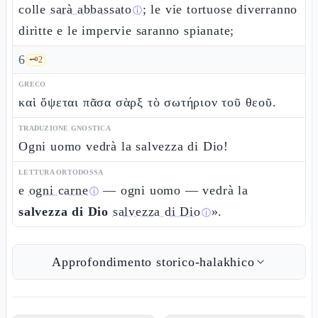
colle
sarà abbassato
; le vie tortuose diverranno
ⓘ
diritte e le impervie saranno spianate;
6
🗝️
2
GRECO
καὶ ὄψεται πᾶσα σὰρξ τὸ σωτήριον τοῦ θεοῦ.
TRADUZIONE GNOSTICA
Ogni uomo vedrà la salvezza di Dio!
LETTURA ORTODOSSA
e
ogni carne
— ogni uomo — vedrà la
ⓘ
salvezza di Dio
salvezza di Dio
».
ⓘ
Approfondimento storico-halakhico