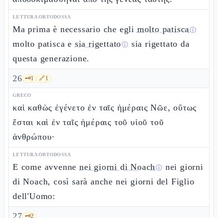
LETTURA ORTODOSSA
Ma prima è necessario che egli
molto patisca
ⓘ
molto patisca e
sia rigettato
sia rigettato da
ⓘ
questa generazione.
26
🗝️
1
🔗
1
GRECO
καὶ καθὼς ἐγένετο ἐν ταῖς ἡμέραις Νῶε, οὕτως
ἔσται καὶ ἐν ταῖς ἡμέραις τοῦ υἱοῦ τοῦ
ἀνθρώπου·
LETTURA ORTODOSSA
E come avvenne
nei giorni di Noach
nei giorni
ⓘ
di Noach, così sarà anche nei giorni del Figlio
dell'Uomo:
27
🗝️
2