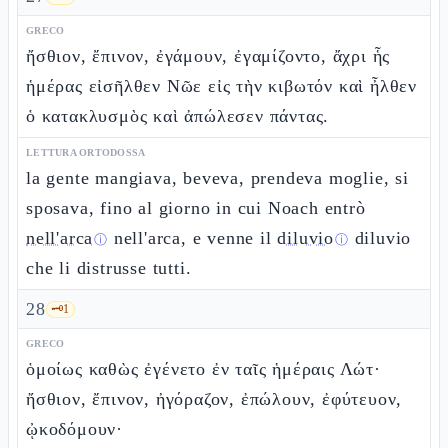
GRECO
ἤσθιον, ἔπινον, ἐγάμουν, ἐγαμίζοντο, ἄχρι ἧς
ἡμέρας εἰσῆλθεν Νῶε εἰς τὴν κιβωτόν καὶ ἦλθεν
ὁ κατακλυσμὸς καὶ ἀπώλεσεν πάντας.
LETTURA ORTODOSSA
la gente mangiava, beveva, prendeva moglie, si
sposava, fino al giorno in cui Noach entrò
nell'arca
nell'arca, e venne il
diluvio
diluvio
ⓘ
ⓘ
che li distrusse tutti.
28
🗝️
1
GRECO
ὁμοίως καθὼς ἐγένετο ἐν ταῖς ἡμέραις Λώτ·
ἤσθιον, ἔπινον, ἠγόραζον, ἐπώλουν, ἐφύτευον,
ᾠκοδόμουν·