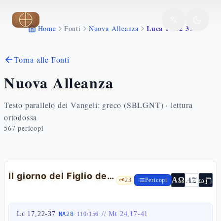
Vai al contenuto principale
Luca 17 22 37
Home
Fonti
Nuova Alleanza
Torna alle Fonti
Nuova Alleanza
Testo parallelo dei Vangeli: greco (SBLGNT) · lettura
ortodossa
567
pericopi
Il giorno del Figlio dell'Uomo — Lc 17,22-37
ת
AZ
ω
ΑΩ
🗝️
23
Pericopi
Lc 17,22-37
·
·
·
//
Mt 24,17-41
NA28
110
/
156