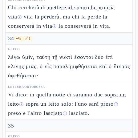
Chi cercherà di
mettere al sicuro la propria
vita
vita la perderà, ma chi la perde
la
ⓘ
conserverà in vita
la conserverà in vita.
ⓘ
34
🗝️
3
🔗
1
GRECO
λέγω ὑμῖν, ταύτῃ τῇ νυκτὶ ἔσονται δύο ἐπὶ
κλίνης μιᾶς, ὁ εἷς παραλημφθήσεται καὶ ὁ ἕτερος
ἀφεθήσεται·
LETTURA ORTODOSSA
Vi dico: in quella notte ci saranno due
sopra un
letto
sopra un letto solo: l'uno sarà
preso
ⓘ
ⓘ
preso e l'altro
lasciato
lasciato.
ⓘ
35
GRECO