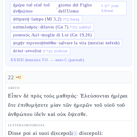
ἡμέρα τοῦ υἱοῦ τοῦ
giorno del Figlio
יוֹם ה' yom
=
Adonai
ἀνθρώπου
dell'Uomo
ἀστραπή
lampo (Ml 3,2)
=
בָּרָק baraq
κατακλυσμός
diluvio (Gn 7)
=
מַבּוּל mabbul
γυναικὸς Λώτ
moglie di Lot (Gn 19,26)
=
ψυχὴν περιποιήσασθαι
salvare la vita (mesirat nefesh)
=
ἀετοί
avvoltoi
=
נְשָׁרִים neshrim
XXXIII domenica T.O. — anno C (parziale)
22
🗝️
2
GRECO
Εἶπεν δὲ πρὸς τοὺς μαθητάς· Ἐλεύσονται ἡμέραι
ὅτε ἐπιθυμήσετε μίαν τῶν ἡμερῶν τοῦ υἱοῦ τοῦ
ἀνθρώπου ἰδεῖν καὶ οὐκ ὄψεσθε.
LETTURA ORTODOSSA
Disse poi ai suoi
discepoli
discepoli:
ⓘ