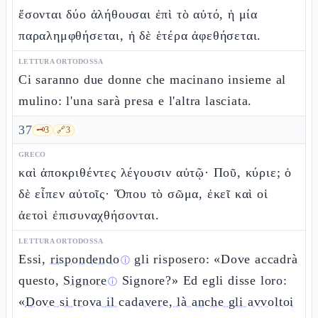
ἔσονται δύο ἀλήθουσαι ἐπὶ τὸ αὐτό, ἡ μία
παραλημφθήσεται, ἡ δὲ ἑτέρα ἀφεθήσεται.
LETTURA ORTODOSSA
Ci saranno due donne che macinano insieme al
mulino: l'una sarà presa e l'altra lasciata.
37
🗝️
3
🔗
3
GRECO
καὶ ἀποκριθέντες λέγουσιν αὐτῷ· Ποῦ, κύριε; ὁ
δὲ εἶπεν αὐτοῖς· Ὅπου τὸ σῶμα, ἐκεῖ καὶ οἱ
ἀετοὶ ἐπισυναχθήσονται.
LETTURA ORTODOSSA
Essi,
rispondendo
gli risposero: «Dove accadrà
ⓘ
questo,
Signore
Signore?» Ed egli disse loro:
ⓘ
«
Dove si trova il cadavere, là anche gli avvoltoi