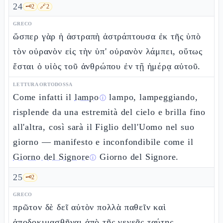
24
🗝️
2
🔗
2
GRECO
ὥσπερ γὰρ ἡ ἀστραπὴ ἀστράπτουσα ἐκ τῆς ὑπὸ
τὸν οὐρανὸν εἰς τὴν ὑπ' οὐρανὸν λάμπει, οὕτως
ἔσται ὁ υἱὸς τοῦ ἀνθρώπου ἐν τῇ ἡμέρᾳ αὐτοῦ.
LETTURA ORTODOSSA
Come infatti il
lampo
lampo, lampeggiando,
ⓘ
risplende da una estremità del cielo e brilla fino
all'altra, così sarà il Figlio dell'Uomo nel suo
giorno — manifesto e inconfondibile come il
Giorno del Signore
Giorno del Signore.
ⓘ
25
🗝️
2
GRECO
πρῶτον δὲ δεῖ αὐτὸν πολλὰ παθεῖν καὶ
ἀποδοκιμασθῆναι ἀπὸ τῆς γενεᾶς ταύτης.