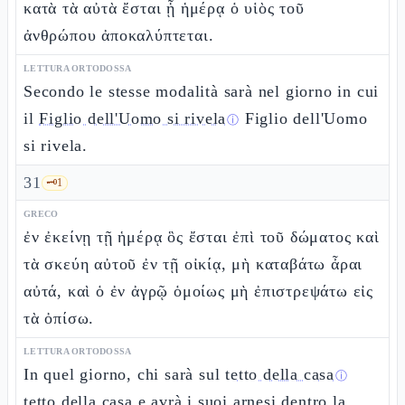
κατὰ τὰ αὐτὰ ἔσται ᾗ ἡμέρᾳ ὁ υἱὸς τοῦ
ἀνθρώπου ἀποκαλύπτεται.
LETTURA ORTODOSSA
Secondo le stesse modalità sarà nel giorno in cui
il
Figlio dell'Uomo si rivela
Figlio dell'Uomo
ⓘ
si rivela.
31
🗝️
1
GRECO
ἐν ἐκείνῃ τῇ ἡμέρᾳ ὃς ἔσται ἐπὶ τοῦ δώματος καὶ
τὰ σκεύη αὐτοῦ ἐν τῇ οἰκίᾳ, μὴ καταβάτω ἆραι
αὐτά, καὶ ὁ ἐν ἀγρῷ ὁμοίως μὴ ἐπιστρεψάτω εἰς
τὰ ὀπίσω.
LETTURA ORTODOSSA
In quel giorno, chi sarà sul
tetto della casa
ⓘ
tetto della casa e avrà i suoi arnesi dentro la