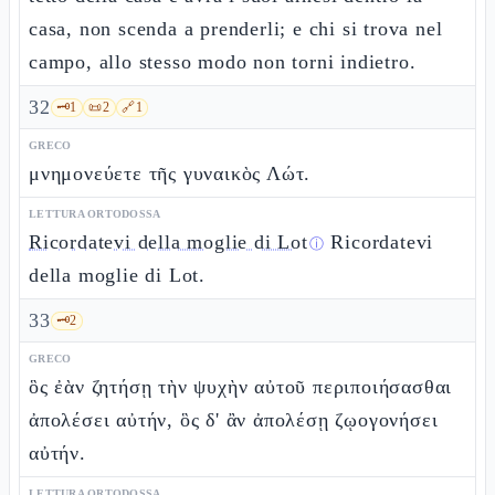
casa, non scenda a prenderli; e chi si trova nel
campo, allo stesso modo non torni indietro.
32
🗝️
1
📜
2
🔗
1
GRECO
μνημονεύετε τῆς γυναικὸς Λώτ.
LETTURA ORTODOSSA
Ricordatevi della moglie di Lot
Ricordatevi
ⓘ
della moglie di Lot.
33
🗝️
2
GRECO
ὃς ἐὰν ζητήσῃ τὴν ψυχὴν αὐτοῦ περιποιήσασθαι
ἀπολέσει αὐτήν, ὃς δ' ἂν ἀπολέσῃ ζῳογονήσει
αὐτήν.
LETTURA ORTODOSSA