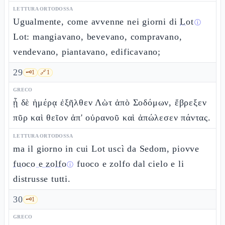
LETTURA ORTODOSSA
Ugualmente, come avvenne nei giorni di
Lot
ⓘ
Lot: mangiavano, bevevano, compravano,
vendevano, piantavano, edificavano;
29
🗝️
1
🔗
1
GRECO
ᾗ δὲ ἡμέρᾳ ἐξῆλθεν Λὼτ ἀπὸ Σοδόμων, ἔβρεξεν
πῦρ καὶ θεῖον ἀπ' οὐρανοῦ καὶ ἀπώλεσεν πάντας.
LETTURA ORTODOSSA
ma il giorno in cui Lot uscì da Sedom, piovve
fuoco e zolfo
fuoco e zolfo dal cielo e li
ⓘ
distrusse tutti.
30
🗝️
1
GRECO