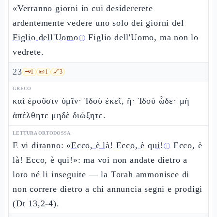
«Verranno giorni in cui desidererete
ardentemente vedere uno solo dei giorni del
Figlio dell'Uomo
Figlio dell'Uomo, ma non lo
ⓘ
vedrete.
23
🗝️
1
📜
1
🔗
3
GRECO
καὶ ἐροῦσιν ὑμῖν· Ἰδοὺ ἐκεῖ, ἤ· Ἰδοὺ ὧδε· μὴ
ἀπέλθητε μηδὲ διώξητε.
LETTURA ORTODOSSA
E vi diranno: «
Ecco, è là! Ecco, è qui!
Ecco, è
ⓘ
là! Ecco, è qui!»: ma voi non andate dietro a
loro né li inseguite — la Torah ammonisce di
non correre dietro a chi annuncia segni e prodigi
(Dt 13,2-4).