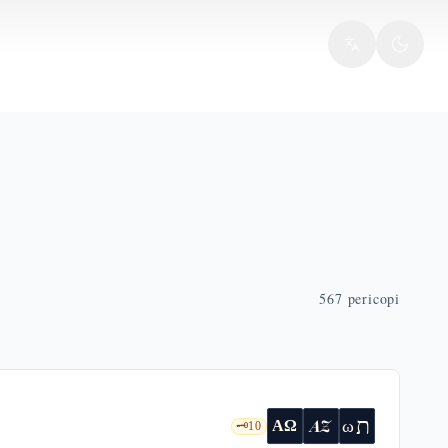
567
pericopi
ת
AZ
ω
ΑΩ
🗝️
10