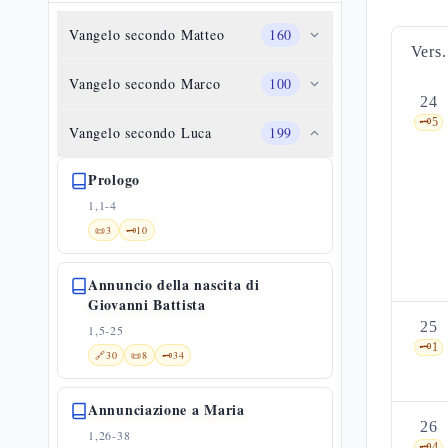
Vangelo secondo Matteo
160
Vers.
Vangelo secondo Marco
100
24
🗝️
5
Vangelo secondo Luca
199
Prologo
1,1-4
📜
3
🗝️
10
Annuncio della nascita di
Giovanni Battista
25
1,5-25
🗝️
1
🔗
30
📜
8
🗝️
34
Annunciazione a Maria
26
1,26-38
🗝️
4