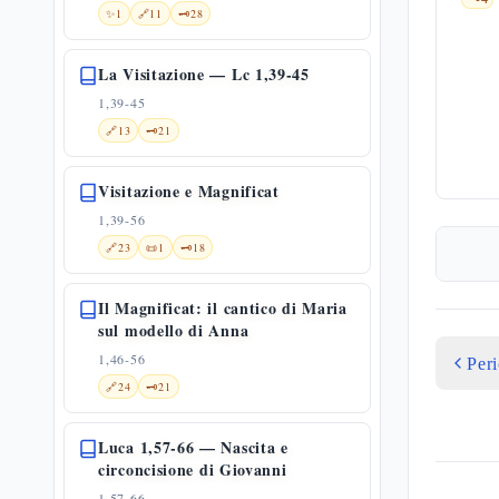
✨
1
🔗
11
🗝️
28
La Visitazione — Lc 1,39-45
1,39-45
🔗
13
🗝️
21
Visitazione e Magnificat
1,39-56
🔗
23
📜
1
🗝️
18
Il Magnificat: il cantico di Maria
sul modello di Anna
1,46-56
Per
🔗
24
🗝️
21
Luca 1,57-66 — Nascita e
circoncisione di Giovanni
1,57-66