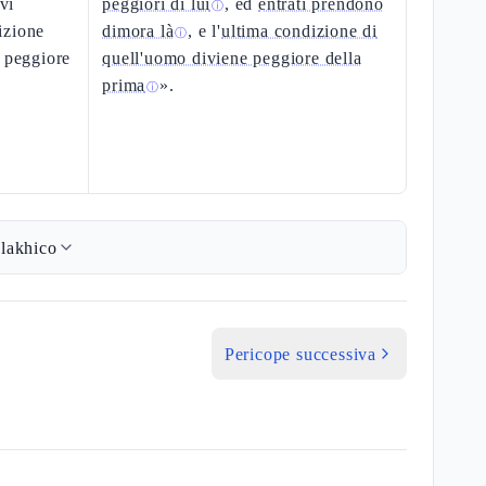
 vi
peggiori di lui
, ed
entrati prendono
ⓘ
izione
dimora là
, e l'
ultima condizione di
ⓘ
a peggiore
quell'uomo diviene peggiore della
prima
».
ⓘ
lakhico
Pericope successiva