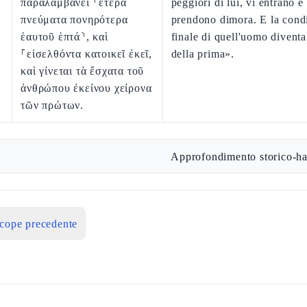
παραλαμβάνει ⸂ἕτερα
peggiori di lui, vi entrano e
πνεύματα πονηρότερα
prendono dimora. E la cond
ἑαυτοῦ ἑπτά⸃, καὶ
finale di quell'uomo divent
⸀εἰσελθόντα κατοικεῖ ἐκεῖ,
della prima».
καὶ γίνεται τὰ ἔσχατα τοῦ
ἀνθρώπου ἐκείνου χείρονα
τῶν πρώτων.
Approfondimento storico-ha
icope precedente