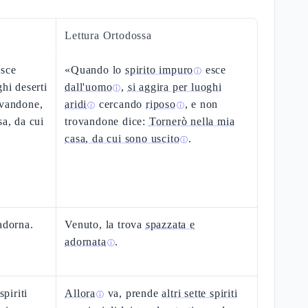
Lettura Ortodossa
esce
«Quando lo
spirito impuro
esce
ⓘ
ghi deserti
dall'uomo
,
si aggira per luoghi
ⓘ
ovandone,
aridi
cercando
riposo
, e non
ⓘ
ⓘ
sa, da cui
trovandone dice:
Tornerò nella mia
casa, da cui sono uscito
.
ⓘ
adorna.
Venuto, la trova
spazzata e
adornata
.
ⓘ
spiriti
Allora
va, prende
altri sette spiriti
ⓘ