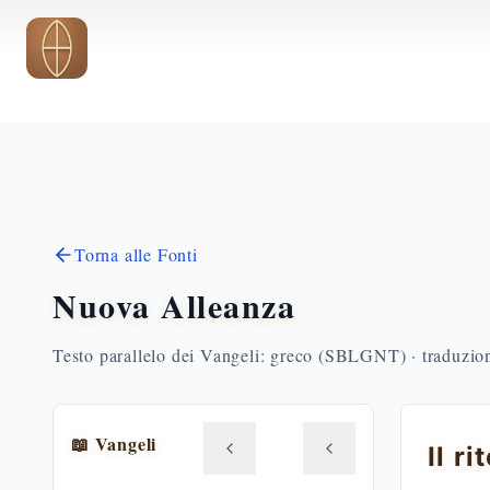
Vai al contenuto principale
Torna alle Fonti
Nuova Alleanza
Testo parallelo dei Vangeli: greco (SBLGNT) · traduzione
📖 Vangeli
Il r