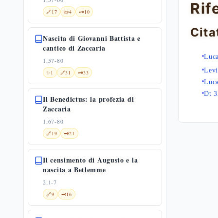
Rif
🔗
17
📜
4
🗝️
10
Cita
Nascita di Giovanni Battista e
cantico di Zaccaria
Luca
1,57-80
Levi
✨
1
🔗
31
🗝️
33
Luca
Dt 3
Il Benedictus: la profezia di
Zaccaria
1,67-80
🔗
19
🗝️
21
Il censimento di Augusto e la
nascita a Betlemme
2,1-7
🔗
9
🗝️
16