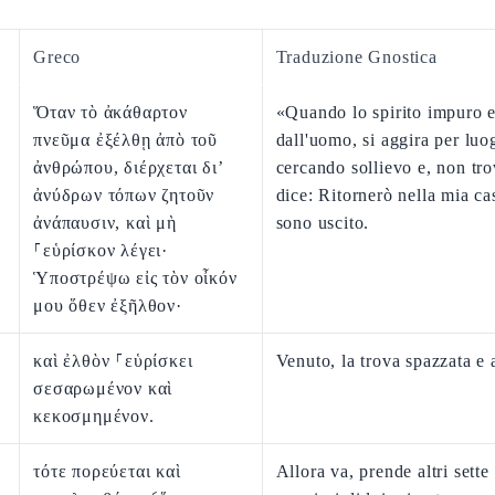
Greco
Traduzione Gnostica
Ὅταν τὸ ἀκάθαρτον
«Quando lo spirito impuro 
πνεῦμα ἐξέλθῃ ἀπὸ τοῦ
dall'uomo, si aggira per luo
ἀνθρώπου, διέρχεται δι’
cercando sollievo e, non tr
ἀνύδρων τόπων ζητοῦν
dice: Ritornerò nella mia ca
ἀνάπαυσιν, καὶ μὴ
sono uscito.
⸀εὑρίσκον λέγει·
Ὑποστρέψω εἰς τὸν οἶκόν
μου ὅθεν ἐξῆλθον·
καὶ ἐλθὸν ⸀εὑρίσκει
Venuto, la trova spazzata e 
σεσαρωμένον καὶ
κεκοσμημένον.
τότε πορεύεται καὶ
Allora va, prende altri sette 