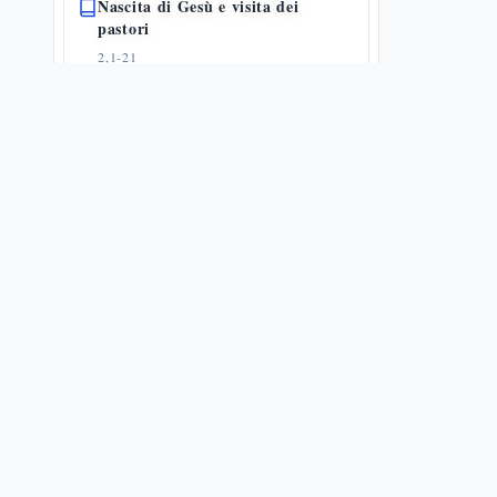
Nascita di Gesù e visita dei
pastori
2,1-21
🔗
17
📜
8
🗝️
26
L'annuncio ai pastori: gloria a
Dio e pace in terra
2,8-20
✨
1
🔗
24
🗝️
33
Circoncisione e presentazione:
Gesù dentro la Torah
2,21-24
🔗
20
🗝️
12
Presentazione di Gesù al tempio
2,22-40
🔗
16
📜
6
🗝️
28