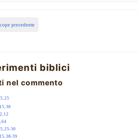
icope precedente
erimenti biblici
ti nel commento
15,25
15,38
2,12
,64
15,25-30
15,38-39