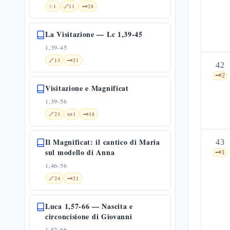
✨
1
🔗
11
🗝️
28
La Visitazione — Lc 1,39-45
1,39-45
🔗
13
🗝️
21
42
🗝️
2
Visitazione e Magnificat
1,39-56
🔗
23
📜
1
🗝️
18
Il Magnificat: il cantico di Maria
43
sul modello di Anna
🗝️
1
1,46-56
🔗
24
🗝️
21
Luca 1,57-66 — Nascita e
circoncisione di Giovanni
1,57-66