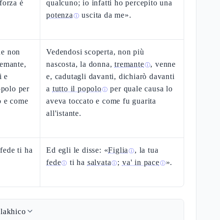
forza è
qualcuno; io infatti ho percepito una
potenza
uscita da me».
ⓘ
he non
Vedendosi scoperta, non più
remante,
nascosta, la donna,
tremante
, venne
ⓘ
i e
e, cadutagli davanti, dichiarò davanti
opolo per
a
tutto il popolo
per quale causa lo
ⓘ
o e come
aveva toccato e come fu guarita
all'istante.
 fede ti ha
Ed egli le disse: «
Figlia
, la tua
ⓘ
fede
ti ha
salvata
;
va' in pace
».
ⓘ
ⓘ
ⓘ
lakhico