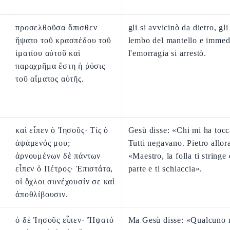
προσελθοῦσα ὄπισθεν
gli si avvicinò da dietro, gli
ἥψατο τοῦ κρασπέδου τοῦ
lembo del mantello e immed
ἱματίου αὐτοῦ καὶ
l'emorragia si arrestò.
παραχρῆμα ἔστη ἡ ῥύσις
τοῦ αἵματος αὐτῆς.
καὶ εἶπεν ὁ Ἰησοῦς· Τίς ὁ
Gesù disse: «Chi mi ha tocc
ἁψάμενός μου;
Tutti negavano. Pietro allora
ἀρνουμένων δὲ πάντων
«Maestro, la folla ti stringe
εἶπεν ὁ Πέτρος· Ἐπιστάτα,
parte e ti schiaccia».
οἱ ὄχλοι συνέχουσίν σε καὶ
ἀποθλίβουσιν.
ὁ δὲ Ἰησοῦς εἶπεν· Ἥψατό
Ma Gesù disse: «Qualcuno 