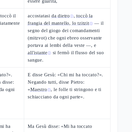
essere guarita,
 toccò il
accostatasi
da dietro
,
toccò la
ⓘ
iatamente
frangia del mantello, lo tzitzit
— il
ⓘ
segno del giogo dei comandamenti
(mitzvot) che ogni ebreo osservante
portava ai lembi della veste —, e
all'istante
si fermò il flusso del suo
ⓘ
sangue.
ato?».
E disse Gesù: «Chi mi ha toccato?».
 disse:
Negando tutti, disse Pietro:
 da ogni
«
Maestro
, le folle ti stringono e ti
ⓘ
schiacciano da ogni parte».
mi ha
Ma Gesù disse: «Mi ha toccato