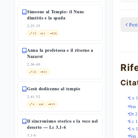
Simeone al Tempio: il Nunc
dimittis e la spada
Per
2,25-35
🔗
19
📜
1
🗝️
28
Anna la profetessa e il ritorno a
Nazaret
2,36-40
Rif
🔗
10
🗝️
21
Cita
Gesù dodicenne al tempio
2,41-52
Lv 
🔗
4
📜
4
🗝️
19
Nm 
Dt 2
Il sincronismo storico e la voce nel
Lc 1
deserto — Lc 3,1-6
Lv 
3,1-6
Nm 