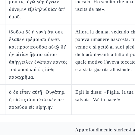
μού τις, ἐγὼ γὰρ ἔγνων
toccato. Ho sentito che una 
δύναμιν ἐξεληλυθυῖαν ἀπ'
uscita da me».
ἐμοῦ.
ἰδοῦσα δὲ ἡ γυνὴ ὅτι οὐκ
Allora la donna, vedendo c
ἔλαθεν τρέμουσα ἦλθεν
poteva rimanere nascosta, t
καὶ προσπεσοῦσα αὐτῷ δι'
venne e si gettò ai suoi pied
ἣν αἰτίαν ἥψατο αὐτοῦ
dichiarò davanti a tutto il p
ἀπήγγειλεν ἐνώπιον παντὸς
quale motivo l'aveva toccat
τοῦ λαοῦ καὶ ὡς ἰάθη
era stata guarita all'istante.
παραχρῆμα.
ὁ δὲ εἶπεν αὐτῇ· Θυγάτηρ,
Egli le disse: «Figlia, la tua
ἡ πίστις σου σέσωκέν σε·
salvata. Va' in pace!».
πορεύου εἰς εἰρήνην.
Approfondimento storico-ha