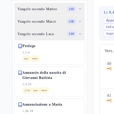
Vangelo secondo Matteo
160
Lc 8,
ἄρχω
Vangelo secondo Marco
100
τοῦ 
Vangelo secondo Luca
199
πορε
Prologo
Vers.
1,1-4
📜
3
🗝️
10
40
🗝️
2
Annuncio della nascita di
Giovanni Battista
1,5-25
🔗
30
📜
8
🗝️
34
41
🗝️
2
Annunciazione a Maria
1,26-38