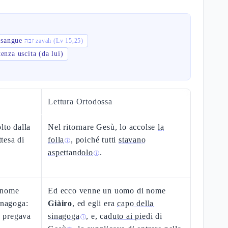
 sangue
זבה zavah (Lv 15,25)
enza uscita (da lui)
Lettura Ortodossa
lto dalla
Nel ritornare Gesù, lo accolse
la
ttesa di
folla
, poiché tutti
stavano
ⓘ
aspettandolo
.
ⓘ
 nome
Ed ecco venne un uomo di nome
inagoga:
Giàiro
, ed egli era
capo della
o pregava
sinagoga
, e,
caduto ai piedi di
ⓘ