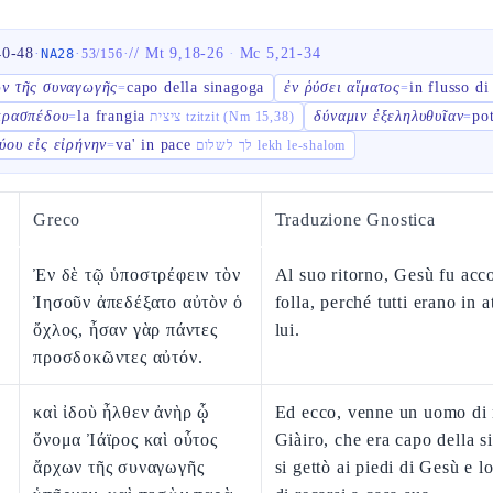
40-48
·
·
·
//
Mt 9,18-26
·
Mc 5,21-34
NA28
53
/
156
ν τῆς συναγωγῆς
capo della sinagoga
ἐν ῥύσει αἵματος
in flusso di
=
=
κρασπέδου
la frangia
δύναμιν ἐξεληλυθυῖαν
pot
=
ציצית tzitzit (Nm 15,38)
=
ύου εἰς εἰρήνην
va' in pace
=
לך לשלום lekh le-shalom
Greco
Traduzione Gnostica
Ἐν δὲ τῷ ὑποστρέφειν τὸν
Al suo ritorno, Gesù fu acco
Ἰησοῦν ἀπεδέξατο αὐτὸν ὁ
folla, perché tutti erano in a
ὄχλος, ἦσαν γὰρ πάντες
lui.
προσδοκῶντες αὐτόν.
καὶ ἰδοὺ ἦλθεν ἀνὴρ ᾧ
Ed ecco, venne un uomo di
ὄνομα Ἰάϊρος καὶ οὗτος
Giàiro, che era capo della s
ἄρχων τῆς συναγωγῆς
si gettò ai piedi di Gesù e l