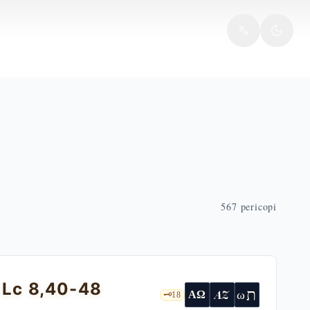
567
pericopi
— Lc 8,40-48
ת
AZ
ω
ΑΩ
🗝️
18