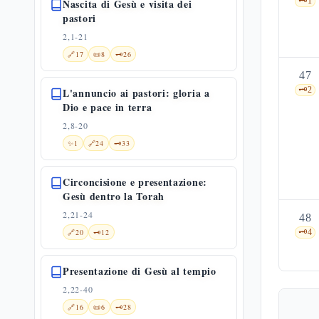
🗝️
1
Nascita di Gesù e visita dei
pastori
2,1-21
🔗
17
📜
8
🗝️
26
47
🗝️
2
L'annuncio ai pastori: gloria a
Dio e pace in terra
2,8-20
✨
1
🔗
24
🗝️
33
Circoncisione e presentazione:
Gesù dentro la Torah
2,21-24
48
🔗
20
🗝️
12
🗝️
4
Presentazione di Gesù al tempio
2,22-40
🔗
16
📜
6
🗝️
28