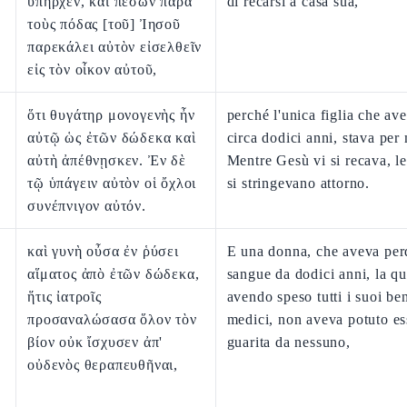
ὑπῆρχεν, καὶ πεσὼν παρὰ
di recarsi a casa sua,
τοὺς πόδας [τοῦ] Ἰησοῦ
παρεκάλει αὐτὸν εἰσελθεῖν
εἰς τὸν οἶκον αὐτοῦ,
ὅτι θυγάτηρ μονογενὴς ἦν
perché l'unica figlia che ave
αὐτῷ ὡς ἐτῶν δώδεκα καὶ
circa dodici anni, stava per 
αὐτὴ ἀπέθνῃσκεν. Ἐν δὲ
Mentre Gesù vi si recava, le 
τῷ ὑπάγειν αὐτὸν οἱ ὄχλοι
si stringevano attorno.
συνέπνιγον αὐτόν.
καὶ γυνὴ οὖσα ἐν ῥύσει
E una donna, che aveva perd
αἵματος ἀπὸ ἐτῶν δώδεκα,
sangue da dodici anni, la qu
ἥτις ἰατροῖς
avendo speso tutti i suoi ben
προσαναλώσασα ὅλον τὸν
medici, non aveva potuto es
βίον οὐκ ἴσχυσεν ἀπ'
guarita da nessuno,
οὐδενὸς θεραπευθῆναι,