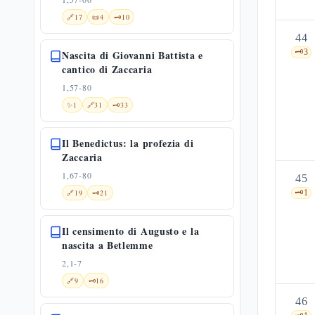
🔗
17
📜
4
🗝️
10
44
🗝️
3
Nascita di Giovanni Battista e
cantico di Zaccaria
1,57-80
✨
1
🔗
31
🗝️
33
Il Benedictus: la profezia di
Zaccaria
1,67-80
45
🔗
19
🗝️
21
🗝️
1
Il censimento di Augusto e la
nascita a Betlemme
2,1-7
🔗
9
🗝️
16
46