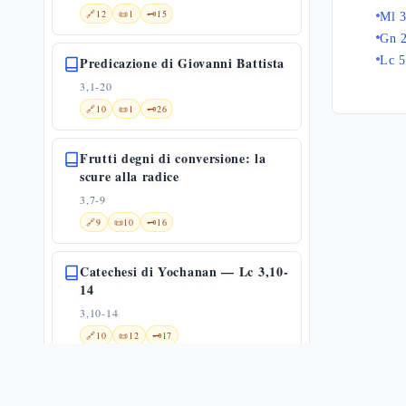
🔗
12
📜
1
🗝️
15
Ml 3
Gn 
Predicazione di Giovanni Battista
Lc 5
3,1-20
🔗
10
📜
1
🗝️
26
Frutti degni di conversione: la
scure alla radice
3,7-9
🔗
9
📜
10
🗝️
16
Catechesi di Yochanan — Lc 3,10-
14
3,10-14
🔗
10
📜
12
🗝️
17
«Io vi battezzo con acqua»:
Giovanni non è il Messia