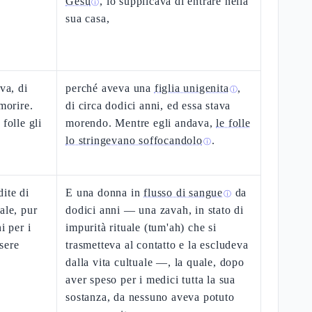
Gesù
, lo supplicava di entrare nella
ⓘ
sua casa,
va, di
perché aveva una
figlia unigenita
,
ⓘ
morire.
di circa dodici anni, ed essa stava
folle gli
morendo. Mentre egli andava,
le folle
lo stringevano soffocandolo
.
ⓘ
ite di
E una donna in
flusso di sangue
da
ⓘ
ale, pur
dodici anni — una zavah, in stato di
i per i
impurità rituale (tum'ah) che si
sere
trasmetteva al contatto e la escludeva
dalla vita cultuale —, la quale, dopo
aver speso per i medici tutta la sua
sostanza, da nessuno aveva potuto